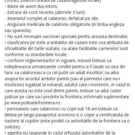
contact (telefon unitatii de cazare/agentiei locale)
- Bilete de avion dus-intors;
- Extrase de cont recente (ultimele 3 luni);
- Itinerariul complet al calatoriei, defalcat pe zile;
- Asigurare medicala de calatorie obligatorie (in limba engleza
sau spaniola);
• Nu sunt necesare vaccinari speciale pentru aceasta destinatie;
• clasificarea pe stele a unitatilor de cazare este cea atribuita de
oficialitatile din tarile vizitate, ca atare facilitatile camerelor sunt
conforme cu standardele locale;
• conform reglementarilor in vigoare, minorii trebuie sa
indeplineasca urmatoarele conditii pentru a fi lasati sa iasa din
tara: sa calatoreasca cu cel putin un adult insotitor; sa aiba
asupra lor acordul ambilor parinti (sau al parintelui care nu-i
insoteste) legalizat la notariat; adultul care-i insoteste, in cazul in
care acesta nu este unul dintre parinti, trebuie sa aiba cazier
judiciar pe care sa-l prezinte la frontiera; informatii suplimentare
pe www.politiadefrontiera.ro;
• persoanele care calatoresc cu copii sub 18 ani trebuie sa
detina pe langa pasaportul acestora si o copie a certificatului de
nastere al copiilor (este posibil ca autoritatile de la frontiera sa o
solicite);
• agentia nu raspunde in cazul refuzului autoritatilor de la