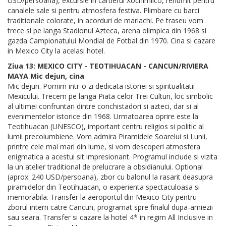
USD/persoana), excursie in cartierul Xochimilco, renumit pentru
canalele sale si pentru atmosfera festiva. Plimbare cu barci
traditionale colorate, in acorduri de mariachi. Pe traseu vom
trece si pe langa Stadionul Azteca, arena olimpica din 1968 si
gazda Campionatului Mondial de Fotbal din 1970. Cina si cazare
in Mexico City la acelasi hotel.
Ziua 13: MEXICO CITY - TEOTIHUACAN - CANCUN/RIVIERA
MAYA Mic dejun, cina
Mic dejun. Pornim intr-o zi dedicata istoriei si spiritualitatii
Mexicului. Trecem pe langa Piata celor Trei Culturi, loc simbolic
al ultimei confruntari dintre conchistadori si azteci, dar si al
evenimentelor istorice din 1968. Urmatoarea oprire este la
Teotihuacan (UNESCO), important centru religios si politic al
lumii precolumbiene. Vom admira Piramidele Soarelui si Lunii,
printre cele mai mari din lume, si vom descoperi atmosfera
enigmatica a acestui sit impresionant. Programul include si vizita
la un atelier traditional de prelucrare a obsidianului. Optional
(aprox. 240 USD/persoana), zbor cu balonul la rasarit deasupra
piramidelor din Teotihuacan, o experienta spectaculoasa si
memorabila. Transfer la aeroportul din Mexico City pentru
zborul intern catre Cancun, programat spre finalul dupa-amiezii
sau seara. Transfer si cazare la hotel 4* in regim All Inclusive in