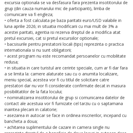
excursia optionala se va desfasura fara prezenta insotitorului de
grup (din cauza numarului mic de participanti), limba de
comunicare va fi engleza;
• oferta a fost calculata pe baza paritatii euro/USD valabile in
luna aprilie 2026; in situatia modificarii cu mai mult de 3% a
acestei paritati, agentia isi rezerva dreptul de a modifica atat
pretul excursiei, cat si pretul excursiilor optionale;
• bacsisurile pentru prestatorii locali (tips) reprezinta o practica
internationala si nu sunt obligatorii;
• acest program nu este recomandat persoanelor cu mobilitate
redusa;
• in situatia in care turistul are cerinte speciale, cum ar fi dar fara
a se limita la: camere alaturate sau cu o anumita localizare,
meniu special, acestea vor fi cu titlul de solicitare catre
prestatori dar nu vor fi considerate confirmate decat in masura
posibilitatilor de la fata locului;
• nominalizarea insotitorului de grup si comunicarea datelor de
contact ale acestuia vor fi furnizate cel tarziu cu o saptamana
inaintea plecarii in calatorie;
• asezarea in autocar se face in ordinea inscrierilor, incepand cu
bancheta a doua;
• achitarea suplimentului de cazare in camera single nu