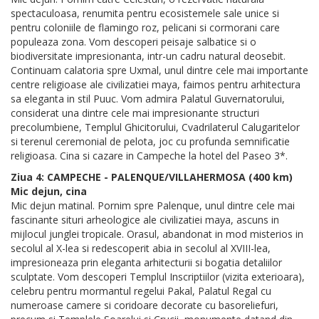
spectaculoasa, renumita pentru ecosistemele sale unice si
pentru coloniile de flamingo roz, pelicani si cormorani care
populeaza zona. Vom descoperi peisaje salbatice si o
biodiversitate impresionanta, intr-un cadru natural deosebit.
Continuam calatoria spre Uxmal, unul dintre cele mai importante
centre religioase ale civilizatiei maya, faimos pentru arhitectura
sa eleganta in stil Puuc. Vom admira Palatul Guvernatorului,
considerat una dintre cele mai impresionante structuri
precolumbiene, Templul Ghicitorului, Cvadrilaterul Calugaritelor
si terenul ceremonial de pelota, joc cu profunda semnificatie
religioasa. Cina si cazare in Campeche la hotel del Paseo 3*.
Ziua 4: CAMPECHE - PALENQUE/VILLAHERMOSA (400 km)
Mic dejun, cina
Mic dejun matinal. Pornim spre Palenque, unul dintre cele mai
fascinante situri arheologice ale civilizatiei maya, ascuns in
mijlocul junglei tropicale. Orasul, abandonat in mod misterios in
secolul al X-lea si redescoperit abia in secolul al XVIII-lea,
impresioneaza prin eleganta arhitecturii si bogatia detaliilor
sculptate. Vom descoperi Templul Inscriptiilor (vizita exterioara),
celebru pentru mormantul regelui Pakal, Palatul Regal cu
numeroase camere si coridoare decorate cu basoreliefuri,