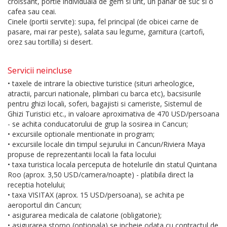
croissant, portie individuala de gem si unt, un pahar de suc si o
cafea sau ceai.
Cinele (portii servite): supa, fel principal (de obicei carne de
pasare, mai rar peste), salata sau legume, garnitura (cartofi,
orez sau tortilla) si desert.
Servicii neincluse
• taxele de intrare la obiective turistice (situri arheologice,
atractii, parcuri nationale, plimbari cu barca etc), bacsisurile
pentru ghizi locali, soferi, bagajisti si cameriste, Sistemul de
Ghizi Turistici etc., in valoare aproximativa de 470 USD/persoana
- se achita conducatorului de grup la sosirea in Cancun;
• excursiile optionale mentionate in program;
• excursiile locale din timpul sejurului in Cancun/Riviera Maya
propuse de reprezentantii locali la fata locului
• taxa turistica locala perceputa de hotelurile din statul Quintana
Roo (aprox. 3,50 USD/camera/noapte) - platibila direct la
receptia hotelului;
• taxa VISITAX (aprox. 15 USD/persoana), se achita pe
aeroportul din Cancun;
• asigurarea medicala de calatorie (obligatorie);
• asigurarea storno (optionala) se incheie odata cu contractul de