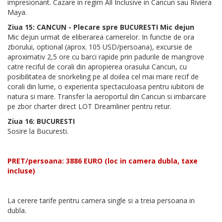
impresionant. Cazare in regim All Inclusive in Cancun sau Riviera
Maya.
Ziua 15: CANCUN - Plecare spre BUCURESTI Mic dejun
Mic dejun urmat de eliberarea camerelor. In functie de ora
zborului, optional (aprox. 105 USD/persoana), excursie de
aproximativ 2,5 ore cu barci rapide prin padurile de mangrove
catre reciful de corali din apropierea orasului Cancun, cu
posibilitatea de snorkeling pe al doilea cel mai mare recif de
corali din lume, o experienta spectaculoasa pentru iubitorii de
natura si mare. Transfer la aeroportul din Cancun si imbarcare
pe zbor charter direct LOT Dreamliner pentru retur.
Ziua 16: BUCURESTI
Sosire la Bucuresti.
PRET/persoana: 3886 EURO (loc in camera dubla, taxe
incluse)
La cerere tarife pentru camera single si a treia persoana in
dubla.