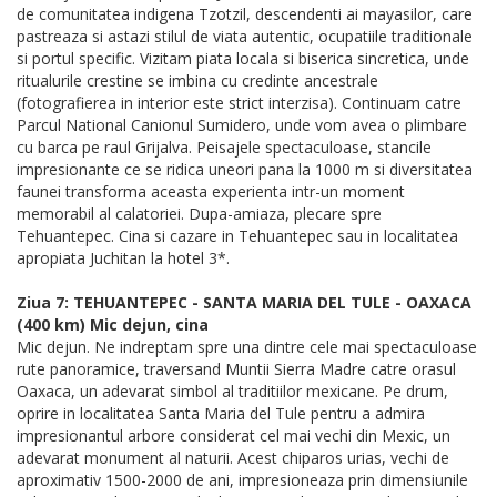
de comunitatea indigena Tzotzil, descendenti ai mayasilor, care
pastreaza si astazi stilul de viata autentic, ocupatiile traditionale
si portul specific. Vizitam piata locala si biserica sincretica, unde
ritualurile crestine se imbina cu credinte ancestrale
(fotografierea in interior este strict interzisa). Continuam catre
Parcul National Canionul Sumidero, unde vom avea o plimbare
cu barca pe raul Grijalva. Peisajele spectaculoase, stancile
impresionante ce se ridica uneori pana la 1000 m si diversitatea
faunei transforma aceasta experienta intr-un moment
memorabil al calatoriei. Dupa-amiaza, plecare spre
Tehuantepec. Cina si cazare in Tehuantepec sau in localitatea
apropiata Juchitan la hotel 3*.
Ziua 7: TEHUANTEPEC - SANTA MARIA DEL TULE - OAXACA
(400 km) Mic dejun, cina
Mic dejun. Ne indreptam spre una dintre cele mai spectaculoase
rute panoramice, traversand Muntii Sierra Madre catre orasul
Oaxaca, un adevarat simbol al traditiilor mexicane. Pe drum,
oprire in localitatea Santa Maria del Tule pentru a admira
impresionantul arbore considerat cel mai vechi din Mexic, un
adevarat monument al naturii. Acest chiparos urias, vechi de
aproximativ 1500-2000 de ani, impresioneaza prin dimensiunile