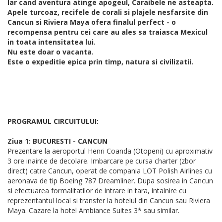
Iar cand aventura atinge apogeul, Caraibele ne asteapta.
Apele turcoaz, recifele de corali si plajele nesfarsite din
Cancun si Riviera Maya ofera finalul perfect - o
recompensa pentru cei care au ales sa traiasca Mexicul
in toata intensitatea lui.
Nu este doar o vacanta.
Este o expeditie epica prin timp, natura si civilizatii.
PROGRAMUL CIRCUITULUI:
Ziua 1: BUCURESTI - CANCUN
Prezentare la aeroportul Henri Coanda (Otopeni) cu aproximativ
3 ore inainte de decolare. Imbarcare pe cursa charter (zbor
direct) catre Cancun, operat de compania LOT Polish Airlines cu
aeronava de tip Boeing 787 Dreamliner. Dupa sosirea in Cancun
si efectuarea formalitatilor de intrare in tara, intalnire cu
reprezentantul local si transfer la hotelul din Cancun sau Riviera
Maya. Cazare la hotel Ambiance Suites 3* sau similar.