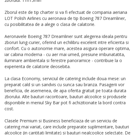
zborului: 11h15min
Zborul este de tip charter si va fi efectuat de compania aeriana
LOT Polish Airlines cu aeronava de tip Boeing 787 Dreamliner,
cu posibilitatea de a alege o clasa de calatorie.
Aeronavele Boeing 787 Dreamliner sunt alegerea ideala pentru
zboruri lung-curier, oferind un echilibru excelent intre eficienta si
confort. Cu o autonomie mare, acestea asigura operare optima,
iar cabina moderna - cu aer mai umed, presiune imbunatatita,
iluminare ambientala si ferestre panoramice - contribuie la o
experienta de calatorie deosebita.
La clasa Economy, serviciul de catering include doua mese: un
preparat cald si un sandvis cu sunca sau branza. Pasagerii vor
beneficia, de asemenea, de apa oferita gratuit pe toata durata
zborului. Alte bauturi racoritoare, bauturi alcoolice si produsele
disponibile in meniul Sky Bar pot fi achizitionate la bord contra
cost.
Clasele Premium si Business beneficiaza de un serviciu de
catering mai variat, care include preparate suplimentare, bauturi
alcoolice (in cantitati limitate) si bauturi nealcoolice selectate. De