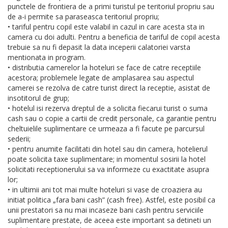
punctele de frontiera de a primi turistul pe teritoriul propriu sau
de a-i permite sa paraseasca teritoriul propriu;
• tariful pentru copil este valabil in cazul in care acesta sta in
camera cu doi adulti. Pentru a beneficia de tariful de copil acesta
trebuie sa nu fi depasit la data inceperii calatoriei varsta
mentionata in program.
• distributia camerelor la hoteluri se face de catre receptiile
acestora; problemele legate de amplasarea sau aspectul
camerei se rezolva de catre turist direct la receptie, asistat de
insotitorul de grup;
• hotelul isi rezerva dreptul de a solicita fiecarui turist o suma
cash sau o copie a cartii de credit personale, ca garantie pentru
cheltuielile suplimentare ce urmeaza a fi facute pe parcursul
sederii;
• pentru anumite facilitati din hotel sau din camera, hotelierul
poate solicita taxe suplimentare; in momentul sosirii la hotel
solicitati receptionerului sa va informeze cu exactitate asupra
lor;
• in ultimii ani tot mai multe hoteluri si vase de croaziera au
initiat politica „fara bani cash” (cash free). Astfel, este posibil ca
unii prestatori sa nu mai incaseze bani cash pentru serviciile
suplimentare prestate, de aceea este important sa detineti un