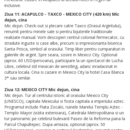
inclusive.
Ziua 11: ACAPULCO - TAXCO - MEXICO CITY (420 km) Mic
dejun, cina
Mic dejun. Check-out si plecare catre Taxco (Orasul Argintului),
renumit pentru minele sale si pentru bijuteriile traditionale
realizate manual. Vom descoperi centrul colonial fermecator, cu
stradute inguste si case albe, precum si impresionanta biserica
Santa Prisca, simbol al orasului. Timp liber pentru cumparaturi in
galeriile de argint. Spre seara, sosire in Mexico City. Optional
(aprox. 60 USD/persoana), participare la un spectacol de Lucha
Libre, celebrul stil mexican de wrestling, adanc inradacinat in
cultura locala. Cina si cazare in Mexico City la hotel Casa Blanca
3* sau similar.
Ziua 12: MEXICO CITY Mic dejun, cina
Mic dejun. Tur al centrului istoric al orasului Mexico City
(UNESCO), capitala Mexicului si fosta capitala a imperiului aztec.
Programul include Piata Zocalo, ruinele Marelui Templu Aztec -
Templo Mayor (vizita exterioara), Catedrala Metropolitana si un
tur panoramic pe celebrul bulevard Paseo de la Reforma pana la
Parcul Chapultepec. Dupa-amiaza, optional (aprox. 50