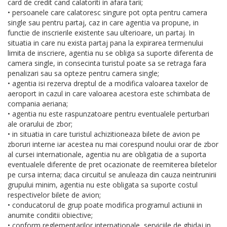
card de credit cand calatoriti in afara tarii;
• persoanele care calatoresc singure pot opta pentru camera
single sau pentru partaj, caz in care agentia va propune, in
functie de inscrierile existente sau ulterioare, un partaj. In
situatia in care nu exista partaj pana la expirarea termenului
limita de inscriere, agentia nu se obliga sa suporte diferenta de
camera single, in consecinta turistul poate sa se retraga fara
penalizari sau sa opteze pentru camera single;
• agentia isi rezerva dreptul de a modifica valoarea taxelor de
aeroport in cazul in care valoarea acestora este schimbata de
compania aeriana;
• agentia nu este raspunzatoare pentru eventualele perturbari
ale orarului de zbor;
• in situatia in care turistul achizitioneaza bilete de avion pe
zboruri interne iar acestea nu mai corespund noului orar de zbor
al cursei internationale, agentia nu are obligatia de a suporta
eventualele diferente de pret ocazionate de reemiterea biletelor
pe cursa interna; daca circuitul se anuleaza din cauza neintrunirii
grupului minim, agentia nu este obligata sa suporte costul
respectivelor bilete de avion;
• conducatorul de grup poate modifica programul actiunii in
anumite conditii obiective;
• conform reglementarilor internationale, serviciile de ghidaj in