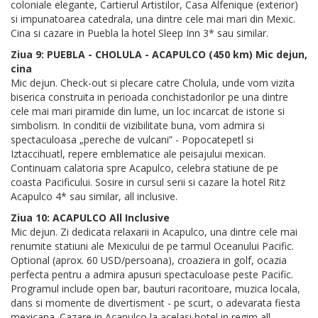
coloniale elegante, Cartierul Artistilor, Casa Alfenique (exterior)
si impunatoarea catedrala, una dintre cele mai mari din Mexic.
Cina si cazare in Puebla la hotel Sleep Inn 3* sau similar.
Ziua 9: PUEBLA - CHOLULA - ACAPULCO (450 km) Mic dejun,
cina
Mic dejun. Check-out si plecare catre Cholula, unde vom vizita
biserica construita in perioada conchistadorilor pe una dintre
cele mai mari piramide din lume, un loc incarcat de istorie si
simbolism. In conditii de vizibilitate buna, vom admira si
spectaculoasa „pereche de vulcani” - Popocatepetl si
Iztaccihuatl, repere emblematice ale peisajului mexican.
Continuam calatoria spre Acapulco, celebra statiune de pe
coasta Pacificului. Sosire in cursul serii si cazare la hotel Ritz
Acapulco 4* sau similar, all inclusive.
Ziua 10: ACAPULCO All Inclusive
Mic dejun. Zi dedicata relaxarii in Acapulco, una dintre cele mai
renumite statiuni ale Mexicului de pe tarmul Oceanului Pacific.
Optional (aprox. 60 USD/persoana), croaziera in golf, ocazia
perfecta pentru a admira apusuri spectaculoase peste Pacific.
Programul include open bar, bauturi racoritoare, muzica locala,
dans si momente de divertisment - pe scurt, o adevarata fiesta
mexicana. Cazare in Acapulco la acelasi hotel in regim all