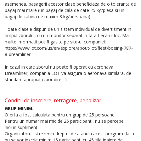
asemenea, pasagerii acestor clase beneficiaza de o toleranta de
bagaj mai mare (un bagaj de cala de cate 25 kg/piesa si un
bagaj de cabina de maxim 8 kg/persoana).
Toate clasele dispun de un sistem individual de divertisment in
timpul zborului, cu un monitor separat in fata fiecarui loc. Mai
multe informatii pot fi gasite pe site-ul companiei:
https://www.lot.com/us/en/explore/about-lot/fleet/boeing-787-
8-dreamliner
In cazul in care zborul nu poate fi operat cu aeronava
Dreamliner, compania LOT va asigura o aeronava similara, de
standard apropiat (zbor direct).
Conditii de inscriere, retragere, penalizari
GRUP MINIM:
Oferta a fost calculata pentru un grup de 25 persoane.
Pentru un numar mai mic de 25 participanti, nu se percepe
niciun supliment.
Organizatorul isi rezerva dreptul de a anula acest program daca
nu se vor inscrie minim 15 participanti cu 45 zile inainte de