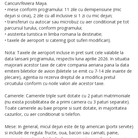
Cancun/Riviera Maya.
• mese conform programului: 11 zile cu demipensiune (mic
dejun si cina), 2 zile cu all inclusive si 1 zi cu mic dejun;
• transferuri cu autocar sau microbuz cu aer conditionat pe tot
parcursul turului, conform programului;
• asistenta turistica in limba romana la destinatie;
• taxele de aeroport si catering (pot suferi modificari).
Nota: Taxele de aeroport incluse in pret sunt cele valabile la
data lansarii programului, respectiv luna aprilie 2026. In situatia
majorarii acestor taxe de catre compania aeriana pana la data
emiterii biletelor de avion (biletele se emit cu 7-14 zile inainte de
plecare), agentia isi rezerva dreptul de a modifica pretul
circuitului conform cu noile valori ale acestor taxe.
Camerele: Camerele triple sunt dotate cu 2 paturi matrimoniale
(nu exista posibilitatea de a primi camera cu 3 paturi separate).
Toate camerele au baie proprie si sunt dotate, in majoritatea
cazurilor, cu aer conditionat si telefon.
Mese: In general, micul dejun este de tip american (portii servite)
si include de regula: fructe, oua, bacon sau carnati, paine,