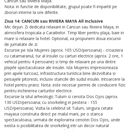
Cancun sau Riviera Maya.
Nota: in functie de disponibilitate, grupul poate fi impartit pe
zboruri interne la ore diferite.
Ziua 14: CANCUN sau RIVIERA MAYA All Inclusive
Mic dejun. Zi dedicata relaxarii in Cancun sau Riviera Maya, in
atmosfera tropicala a Caraibelor. Timp liber pentru plaja, baie in
mare si relaxare la hotel. Optional, va propunem doua excursii
de jumatate de zi:
Excursie pe Isla Mujeres (aprox. 105 USD/persoana) - croaziera
cu catamaranul, tur al insulei cu carturi electrice (aprox. 2 ore, 1
vehicul pentru 4 persoane) si timp de relaxare pe una dintre
plajele spectaculoase ale insulei. Isla Mujeres impresioneaza
prin apele turcoaz, infrastructura turistica bine dezvoltata si
peisajele pitoresti, inclusiv stancile din sudul insulei. Intoarcere la
hotel pentru pranz. Nota: este necesar permis de conducere fizic
pentru inchirierea carturilor electrice.
Excursie la situl arheologic Tulum si cenota Dos Ojos (aprox.
130 USD/persoana; cu snorkeling in pestera - 155
USD/persoana). Vizita la celebrul sit Tulum, singura cetate
mayasa construita direct pe malul marii, pe o stanca
spectaculoasa, urmata de explorarea cenotei Dos Ojos, unde
exista si posibilitatea de snorkeling intr-un decor natural