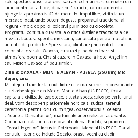
sale spectaculoase: trunchiul sau are cel mai mare diametru din
lume pentru un arbore, depasind 14 metri, iar circumferinta
ajunge la aproximativ 42 de metri. In timpul liber, vizita la un
mercado local, unde putem degusta preparatul traditional al
regiunii - mole de pollo, celebrul pui in sos cu ciocolata.
Programul continua cu vizita la o mica distilerie traditionala de
mezcal, bautura specific mexicana, cunoscuta pentru modul sau
autentic de productie. Spre seara, plimbare prin centrul istoric
colonial al orasului Oaxaca, cu strazi pline de culoare si
atmosfera boema. Cina si cazare in Oaxaca la hotel Angel Inn
sau Mision Oaxaca 3* sau similar.
Ziua 8: OAXACA - MONTE ALBAN - PUEBLA (350 km) Mic
dejun, cina
Mic dejun. Transfer la unul dintre cele mai vechi si impresionante
situri arheologice din Mexic, Monte Alban (UNESCO), fosta
capitala a civilizatiei zapotece, situata spectaculos pe varful unui
deal. Vom descoperi platformele nordica si sudica, terenul
ceremonial pentru jocul cu mingea, observatorul si celebra
„Zidarie a Dansatorilor”, marturii ale unei civilizatii fascinante.
Continuam calatoria catre orasul colonial Puebla, supranumit
„Orasul Ingerilor”, inclus in Patrimoniul Mondial UNESCO. Tur al
centrului istoric ce include Zocalo, orasul vechi cu cladiri