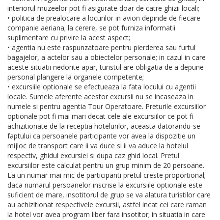
interiorul muzeelor pot fi asigurate doar de catre ghizii locali;
• politica de prealocare a locurilor in avion depinde de fiecare
companie aeriana; la cerere, se pot furniza informatii
suplimentare cu privire la acest aspect;
• agentia nu este raspunzatoare pentru pierderea sau furtul
bagajelor, a actelor sau a obiectelor personale; in cazul in care
aceste situatii nedorite apar, turistul are obligatia de a depune
personal plangere la organele competente;
• excursiile optionale se efectueaza la fata locului cu agentii
locale. Sumele aferente acestor excursii nu se incaseaza in
numele si pentru agentia Tour Operatoare. Preturile excursiilor
optionale pot fi mai mari decat cele ale excursiilor ce pot fi
achizitionate de la receptia hotelurilor, aceasta datorandu-se
faptului ca persoanele participante vor avea la dispozitie un
mijloc de transport care ii va duce si ii va aduce la hotelul
respectiv, ghidul excursiei si dupa caz ghid local. Pretul
excursiilor este calculat pentru un grup minim de 20 persoane.
La un numar mai mic de participanti pretul creste proportional;
daca numarul persoanelor inscrise la excursiile optionale este
suficient de mare, insotitorul de grup se va alatura turistilor care
au achizitionat respectivele excursii, astfel incat cei care raman
la hotel vor avea program liber fara insotitor; in situatia in care