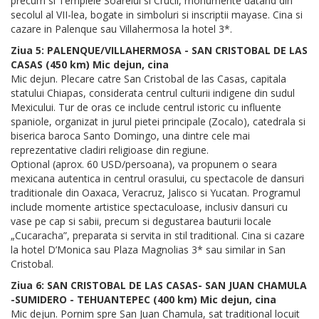
precum si Templele Soarelui si Crucii, monumente datand din
secolul al VII-lea, bogate in simboluri si inscriptii mayase. Cina si
cazare in Palenque sau Villahermosa la hotel 3*.
Ziua 5: PALENQUE/VILLAHERMOSA - SAN CRISTOBAL DE LAS
CASAS (450 km) Mic dejun, cina
Mic dejun. Plecare catre San Cristobal de las Casas, capitala
statului Chiapas, considerata centrul culturii indigene din sudul
Mexicului. Tur de oras ce include centrul istoric cu influente
spaniole, organizat in jurul pietei principale (Zocalo), catedrala si
biserica baroca Santo Domingo, una dintre cele mai
reprezentative cladiri religioase din regiune.
Optional (aprox. 60 USD/persoana), va propunem o seara
mexicana autentica in centrul orasului, cu spectacole de dansuri
traditionale din Oaxaca, Veracruz, Jalisco si Yucatan. Programul
include momente artistice spectaculoase, inclusiv dansuri cu
vase pe cap si sabii, precum si degustarea bauturii locale
„Cucaracha”, preparata si servita in stil traditional. Cina si cazare
la hotel D’Monica sau Plaza Magnolias 3* sau similar in San
Cristobal.
Ziua 6: SAN CRISTOBAL DE LAS CASAS- SAN JUAN CHAMULA
-SUMIDERO - TEHUANTEPEC (400 km) Mic dejun, cina
Mic dejun. Pornim spre San Juan Chamula, sat traditional locuit