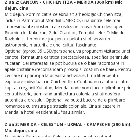
Ziua 2: CANCUN - CHICHEN ITZA - MERIDA (360 km) Mic
dejun, cina
Mic dejun. Pornim catre celebrul sit arheologic Chichen Itza,
inclus in Patrimoniul Mondial UNESCO, una dintre cele mai
impresionante mosteniri ale civilizatiei maya. Vom descoperi
Piramida lui Kukulkan, Zidul Craniilor, Templul celor O Mie de
Razboinici, terenul de joc pentru pelota si observatorul
astronomic, marturii ale unei culturi fascinante.
Optional (aprox. 35 USD/persoana), va propunem vizitarea unei
cenote, formatiune carstica spectaculoasa, specifica peninsulei
Yucatan. Cei interesati se pot bucura de o baie racoritoare in
apele cristaline (recomandam prosop si costum de baie). Pentru
cei care nu participa la aceasta activitate, timp liber pentru
explorare individuala in Chichen Itza. Continuam calatoria catre
capitala regiunii Yucatan, Merida, unde vom face o plimbare prin
centrul istoric, admirand arhitectura coloniala si atmosfera
autentica a orasului. Optional, va puteti bucura de o plimbare
romantica cu trasura pe strazile coloniale. Cina si cazare in
Merida la hotel Residential 3*sau similar.
Ziua 3: MERIDA - CELESTUN - UXMAL - CAMPECHE (390 km)
Mic dejun, cina
Mic dejun. Pornim catre Celestun, o rezervatie naturala