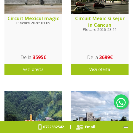
Circuit Mexicul magic
Circuit Mexic si sejur
Plecare 2026: 01.05
in Cancun
Plecare 2026: 23.11
De la
3595€
De la
3699€
Vezi oferta
Vezi oferta
|
0722332542
Email