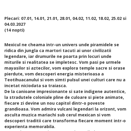
Plecari: 07.01, 14.01, 21.01, 28.01, 04.02, 11.02, 18.02, 25.02 si
04.03.2027
(14 nopti)
Mexicul ne cheama intr-un univers unde piramidele se
ridica din jungla ca martori tacuti ai unor civilizatii
legendare, iar drumurile ne poarta prin locuri unde
miturile si realitatea se impletesc. Vom pasi pe urmele
mayasilor si aztecilor, vom explora temple sacre si orase
pierdute, vom descoperi energia misterioasa a
Teotihuacanului si vom simti pulsul unei culturi care nu a
incetat niciodata sa traiasca.
De la canioane impresionante si sate indigene autentice,
la stradutele coloniale pline de culoare si piete animate,
fiecare zi devine un nou capitol dintr-o poveste
grandioasa. Vom admira vulcani legendari la orizont, vom
asculta muzica mariachi sub cerul mexican si vom
descoperi traditii care transforma fiecare moment intr-o
experienta memorabila.