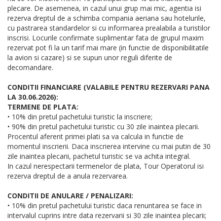
plecare. De asemenea, in cazul unui grup mai mic, agentia isi
rezerva dreptul de a schimba compania aeriana sau hotelurile,
cu pastrarea standardelor si cu informarea prealabila a turistilor
inscrisi. Locurile confirmate suplimentar fata de grupul maxim
rezervat pot fi la un tarif mai mare (in functie de disponibilitatile
la avion si cazare) si se supun unor reguli diferite de
decomandare.
CONDITII FINANCIARE (VALABILE PENTRU REZERVARI PANA
LA 30.06.2026):
TERMENE DE PLATA:
• 10% din pretul pachetului turistic la inscriere;
• 90% din pretul pachetului turistic cu 30 zile inaintea plecarii.
Procentul aferent primei plati sa va calcula in functie de
momentul inscrierii. Daca inscrierea intervine cu mai putin de 30
zile inaintea plecarii, pachetul turistic se va achita integral.
In cazul nerespectarii termenelor de plata, Tour Operatorul isi
rezerva dreptul de a anula rezervarea.
CONDITII DE ANULARE / PENALIZARI:
• 10% din pretul pachetului turistic daca renuntarea se face in
intervalul cuprins intre data rezervarii si 30 zile inaintea plecarii;