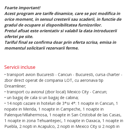
Foarte important!
Acest program are tarife dinamice, care se pot modifica in
orice moment, in sensul cresterii sau scaderii, in functie de
gradul de ocupare si disponibilitatea furnizorilor.
Pretul afisat este orientativ si valabil la data introducerii
ofertei pe site.
Tariful final se confirma doar prin oferta scrisa, emisa in
momentul solicitarii rezervarii ferme.
Servicii incluse
• transport avion Bucuresti - Cancun - Bucuresti, cursa charter -
zbor direct operat de compania LOT, cu aeronava tip
Dreamliner;
• transport cu avionul (zbor local) Mexico City - Cancun;
• un bagaj de cala si un bagaj de cabina;
• 14 nopti cazare in hoteluri de 3*si 4*: 1 noapte in Cancun, 1
nopate in Merida, 1 noapte in Campeche, 1 noapte in
Palenque/Villahermosa, 1 noapte in San Cristobal de las Casas,
1 noapte in zona Tehuantepec, 1 noapte in Oaxaca, 1 noapte in
Puebla, 2 nopti in Acapulco, 2 nopti in Mexico City si 2 nopti in