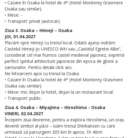
• Cazare în Osaka la hotel de 4* (Hotel Monterey Grasmere
Osaka sau similar).
• Mese: -
• Transport: privat (autocar).
Ziua 3. Osaka – Himeji – Osaka
JOI, 01.04.2027
Plecăm spre Himeji cu trenul local. Odată ajunși vizităm:
Castelul Himeji-jo UNESCO WH sau „Castelul Egretei Albe”,
considerat cel mai frumos castel medieval japonez, exprimă
perfect spiritul arhitecturii japoneze din epoca de glorie a
samurailor. Pentru detalii click aici.
Ne întoarcem apoi cu trenul la Osaka.
• Cazare în Osaka la hotel de 4* (Hotel Monterey Grasmere
Osaka sau similar).
• Mese: mic dejun la hotel, dejun la un restaurant local.
• Transport: public.
Ziua 4. Osaka – Miyajima – Hiroshima - Osaka
VINERI, 02.04.2027
Începem ziua devreme, pentru a explora Hiroshima, un oraș
devenit simbol al păcii – luăm trenul Shinkansen cu care
urmează să parcurgem 305 km în aprox. 1h 40m!