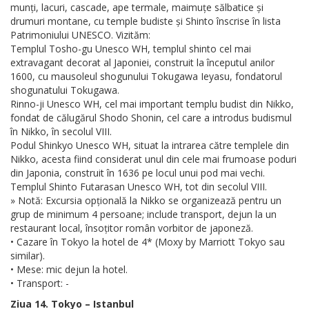
munți, lacuri, cascade, ape termale, maimuțe sălbatice și
drumuri montane, cu temple budiste și Shinto înscrise în lista
Patrimoniului UNESCO. Vizităm:
Templul Tosho-gu Unesco WH, templul shinto cel mai
extravagant decorat al Japoniei, construit la începutul anilor
1600, cu mausoleul shogunului Tokugawa Ieyasu, fondatorul
shogunatului Tokugawa.
Rinno-ji Unesco WH, cel mai important templu budist din Nikko,
fondat de călugărul Shodo Shonin, cel care a introdus budismul
în Nikko, în secolul VIII.
Podul Shinkyo Unesco WH, situat la intrarea către templele din
Nikko, acesta fiind considerat unul din cele mai frumoase poduri
din Japonia, construit în 1636 pe locul unui pod mai vechi.
Templul Shinto Futarasan Unesco WH, tot din secolul VIII.
» Notă: Excursia opțională la Nikko se organizează pentru un
grup de minimum 4 persoane; include transport, dejun la un
restaurant local, însoțitor român vorbitor de japoneză.
• Cazare în Tokyo la hotel de 4* (Moxy by Marriott Tokyo sau
similar).
• Mese: mic dejun la hotel.
• Transport: -
Ziua 14. Tokyo – Istanbul