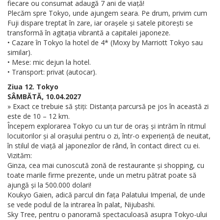
fiecare ou consumat adaugă 7 ani de viață!
Plecăm spre Tokyo, unde ajungem seara. Pe drum, privim cum
Fuji dispare treptat în zare, iar orașele și satele pitorești se
transformă în agitația vibrantă a capitalei japoneze.
• Cazare în Tokyo la hotel de 4* (Moxy by Marriott Tokyo sau
similar).
• Mese: mic dejun la hotel.
• Transport: privat (autocar).
Ziua 12. Tokyo
SÂMBĂTĂ, 10.04.2027
» Exact ce trebuie să știți: Distanța parcursă pe jos în această zi
este de 10 – 12 km.
Începem explorarea Tokyo cu un tur de oraș și intrăm în ritmul
locuitorilor și al orașului pentru o zi, într-o experiență de neuitat,
în stilul de viață al japonezilor de rând, în contact direct cu ei.
Vizităm:
Ginza, cea mai cunoscută zonă de restaurante și shopping, cu
toate marile firme prezente, unde un metru pătrat poate să
ajungă și la 500.000 dolari!
Koukyo Gaien, adică parcul din fața Palatului Imperial, de unde
se vede podul de la intrarea în palat, Nijubashi.
Sky Tree, pentru o panoramă spectaculoasă asupra Tokyo-ului