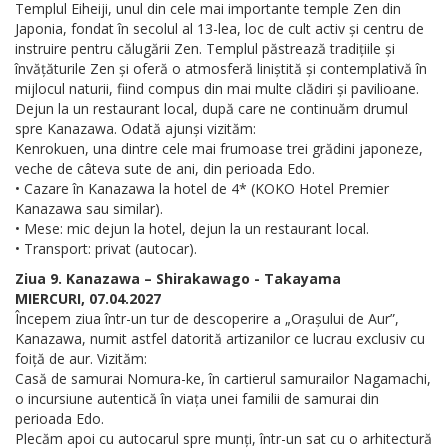
Templul Eiheiji, unul din cele mai importante temple Zen din
Japonia, fondat în secolul al 13-lea, loc de cult activ și centru de
instruire pentru călugării Zen. Templul păstrează tradițiile și
învățăturile Zen și oferă o atmosferă liniștită și contemplativă în
mijlocul naturii, fiind compus din mai multe clădiri și pavilioane.
Dejun la un restaurant local, după care ne continuăm drumul
spre Kanazawa. Odată ajunși vizităm:
Kenrokuen, una dintre cele mai frumoase trei grădini japoneze,
veche de câteva sute de ani, din perioada Edo.
• Cazare în Kanazawa la hotel de 4* (KOKO Hotel Premier
Kanazawa sau similar).
• Mese: mic dejun la hotel, dejun la un restaurant local.
• Transport: privat (autocar).
Ziua 9. Kanazawa – Shirakawago - Takayama
MIERCURI, 07.04.2027
Începem ziua într-un tur de descoperire a „Orașului de Aur”,
Kanazawa, numit astfel datorită artizanilor ce lucrau exclusiv cu
foiță de aur. Vizităm:
Casă de samurai Nomura-ke, în cartierul samurailor Nagamachi,
o incursiune autentică în viața unei familii de samurai din
perioada Edo.
Plecăm apoi cu autocarul spre munți, într-un sat cu o arhitectură