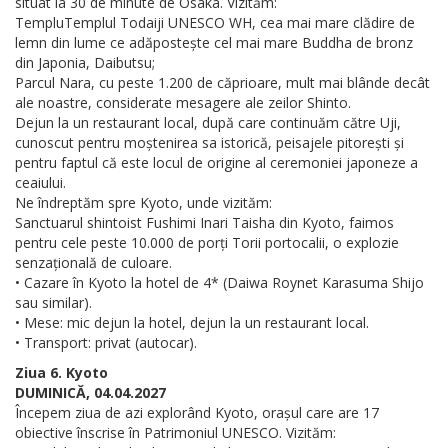
situat la 30 de minute de Osaka. Vizităm:
TempluTemplul Todaiji UNESCO WH, cea mai mare clădire de
lemn din lume ce adăpostește cel mai mare Buddha de bronz
din Japonia, Daibutsu;
Parcul Nara, cu peste 1.200 de căprioare, mult mai blânde decât
ale noastre, considerate mesagere ale zeilor Shinto.
Dejun la un restaurant local, după care continuăm către Uji,
cunoscut pentru moștenirea sa istorică, peisajele pitorești și
pentru faptul că este locul de origine al ceremoniei japoneze a
ceaiului.
Ne îndreptăm spre Kyoto, unde vizităm:
Sanctuarul shintoist Fushimi Inari Taisha din Kyoto, faimos
pentru cele peste 10.000 de porți Torii portocalii, o explozie
senzațională de culoare.
• Cazare în Kyoto la hotel de 4* (Daiwa Roynet Karasuma Shijo
sau similar).
• Mese: mic dejun la hotel, dejun la un restaurant local.
• Transport: privat (autocar).
Ziua 6. Kyoto
DUMINICĂ, 04.04.2027
Începem ziua de azi explorând Kyoto, orașul care are 17
obiective înscrise în Patrimoniul UNESCO. Vizităm: