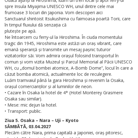
Odată ajunși la Hiroshima, luăm un tren local și apoi ferry-ul
spre Insula Miyajima UNESCO WH, unul dintre cele mai
frumoase 3 locuri din Japonia. Vom descoperi aici
Sanctuarul shintoist Itsukushima cu faimoasa poartă Torii, care
în timpul fluxului dă senzația că
plutește pe apă.
Ne întoarcem cu ferry-ul la Hiroshima. În ciuda momentului
tragic din 1945, Hiroshima este astăzi un oraș vibrant, care
emană speranță și transmite un mesaj pașnic tuturor
vizitatorilor săi. Vom admira orașul folosind transportul în
comun și vom vizita Muzeul și Parcul Memorial al Păcii UNESCO
WH, cu „domul bombei atomice, A-Bomb Dome”, locul în care a
căzut bomba atomică, actualmente loc de reculegere.
Luăm tramvaiul până la gara Hiroshima și revenim la Osaka,
orașul comercianților și al luminilor de neon.
• Cazare în Osaka la hotel de 4* (Hotel Monterey Grasmere
Osaka sau similar).
• Mese: mic dejun la hotel.
• Transport: public.
Ziua 5. Osaka – Nara – Uji – Kyoto
SÂMBĂTĂ, 03.04.2027
Plecăm către Nara, prima capitală a Japoniei, oraș pitoresc,