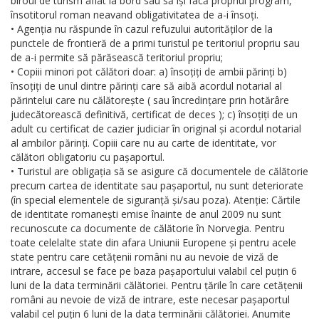
biroul de turism aflat la bord sau să își facă propriul program,
însotitorul roman neavand obligativitatea de a-i însoți.
• Agenția nu răspunde în cazul refuzului autorităților de la
punctele de frontieră de a primi turistul pe teritoriul propriu sau
de a-i permite să părăsească teritoriul propriu;
• Copiii minori pot călători doar: a) însoțiți de ambii părinți b)
însoțiți de unul dintre părinți care să aibă acordul notarial al
părintelui care nu călătorește ( sau încredințare prin hotărâre
judecătorească definitivă, certificat de deces ); c) însoțiți de un
adult cu certificat de cazier judiciar în original și acordul notarial
al ambilor părinți. Copiii care nu au carte de identitate, vor
călători obligatoriu cu pașaportul.
• Turistul are obligația să se asigure că documentele de călătorie
precum cartea de identitate sau pașaportul, nu sunt deteriorate
(în special elementele de siguranță și/sau poza). Atenție: Cărtile
de identitate romanești emise înainte de anul 2009 nu sunt
recunoscute ca documente de călătorie în Norvegia. Pentru
toate celelalte state din afara Uniunii Europene și pentru acele
state pentru care cetățenii români nu au nevoie de viză de
intrare, accesul se face pe baza pașaportului valabil cel puțin 6
luni de la data terminării călătoriei. Pentru țările în care cetățenii
români au nevoie de viză de intrare, este necesar pașaportul
valabil cel puțin 6 luni de la data terminării călătoriei. Anumite