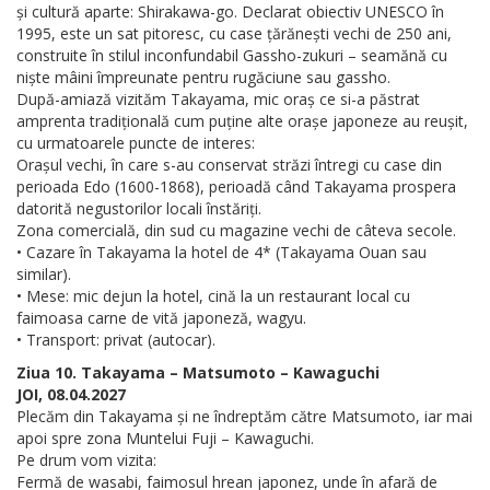
și cultură aparte: Shirakawa-go. Declarat obiectiv UNESCO în
1995, este un sat pitoresc, cu case țărănești vechi de 250 ani,
construite în stilul inconfundabil Gassho-zukuri – seamănă cu
niște mâini împreunate pentru rugăciune sau gassho.
După-amiază vizităm Takayama, mic oraș ce si-a păstrat
amprenta tradițională cum puține alte orașe japoneze au reușit,
cu urmatoarele puncte de interes:
Orașul vechi, în care s-au conservat străzi întregi cu case din
perioada Edo (1600-1868), perioadă când Takayama prospera
datorită negustorilor locali înstăriți.
Zona comercială, din sud cu magazine vechi de câteva secole.
• Cazare în Takayama la hotel de 4* (Takayama Ouan sau
similar).
• Mese: mic dejun la hotel, cină la un restaurant local cu
faimoasa carne de vită japoneză, wagyu.
• Transport: privat (autocar).
Ziua 10. Takayama – Matsumoto – Kawaguchi
JOI, 08.04.2027
Plecăm din Takayama și ne îndreptăm către Matsumoto, iar mai
apoi spre zona Muntelui Fuji – Kawaguchi.
Pe drum vom vizita:
Fermă de wasabi, faimosul hrean japonez, unde în afară de