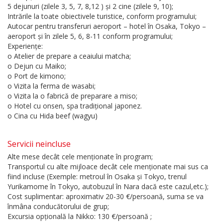
5 dejunuri (zilele 3, 5, 7, 8,12 ) și 2 cine (zilele 9, 10);
Intrările la toate obiectivele turistice, conform programului;
Autocar pentru transferuri aeroport – hotel în Osaka, Tokyo –
aeroport și în zilele 5, 6, 8-11 conform programului;
Experiențe:
o Atelier de prepare a ceaiului matcha;
o Dejun cu Maiko;
o Port de kimono;
o Vizita la ferma de wasabi;
o Vizita la o fabrică de preparare a miso;
o Hotel cu onsen, spa tradițional japonez.
o Cina cu Hida beef (wagyu)
Servicii neincluse
Alte mese decât cele menționate în program;
Transportul cu alte mijloace decât cele menționate mai sus ca
fiind incluse (Exemple: metroul în Osaka și Tokyo, trenul
Yurikamome în Tokyo, autobuzul în Nara dacă este cazul,etc.);
Cost suplimentar: aproximativ 20-30 €/persoană, suma se va
înmâna conducătorului de grup;
Excursia opțională la Nikko: 130 €/persoană ;