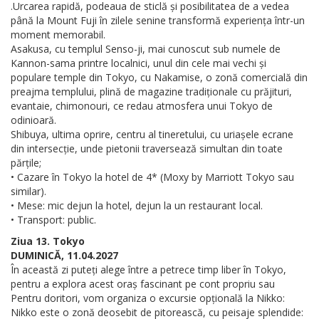
.Urcarea rapidă, podeaua de sticlă și posibilitatea de a vedea
până la Mount Fuji în zilele senine transformă experiența într-un
moment memorabil.
Asakusa, cu templul Senso-ji, mai cunoscut sub numele de
Kannon-sama printre localnici, unul din cele mai vechi și
populare temple din Tokyo, cu Nakamise, o zonă comercială din
preajma templului, plină de magazine tradiționale cu prăjituri,
evantaie, chimonouri, ce redau atmosfera unui Tokyo de
odinioară.
Shibuya, ultima oprire, centru al tineretului, cu uriașele ecrane
din intersecție, unde pietonii traversează simultan din toate
părțile;
• Cazare în Tokyo la hotel de 4* (Moxy by Marriott Tokyo sau
similar).
• Mese: mic dejun la hotel, dejun la un restaurant local.
• Transport: public.
Ziua 13. Tokyo
DUMINICĂ, 11.04.2027
În această zi puteți alege între a petrece timp liber în Tokyo,
pentru a explora acest oraș fascinant pe cont propriu sau
Pentru doritori, vom organiza o excursie opțională la Nikko:
Nikko este o zonă deosebit de pitorească, cu peisaje splendide: