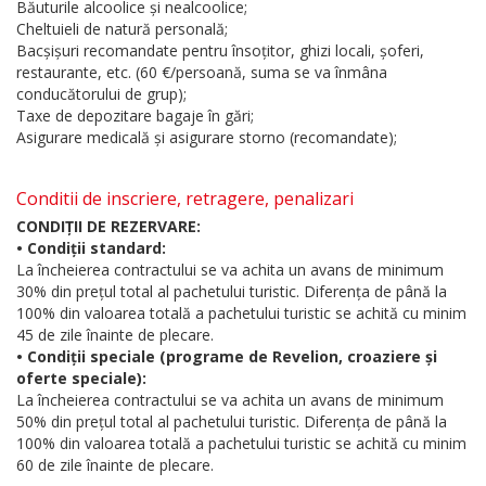
Băuturile alcoolice și nealcoolice;
Cheltuieli de natură personală;
Bacșișuri recomandate pentru însoțitor, ghizi locali, șoferi,
restaurante, etc. (60 €/persoană, suma se va înmâna
conducătorului de grup);
Taxe de depozitare bagaje în gări;
Asigurare medicală și asigurare storno (recomandate);
Conditii de inscriere, retragere, penalizari
CONDIȚII DE REZERVARE:
• Condiții standard:
La încheierea contractului se va achita un avans de minimum
30% din prețul total al pachetului turistic. Diferența de până la
100% din valoarea totală a pachetului turistic se achită cu minim
45 de zile înainte de plecare.
• Condiții speciale (programe de Revelion, croaziere și
oferte speciale):
La încheierea contractului se va achita un avans de minimum
50% din prețul total al pachetului turistic. Diferența de până la
100% din valoarea totală a pachetului turistic se achită cu minim
60 de zile înainte de plecare.