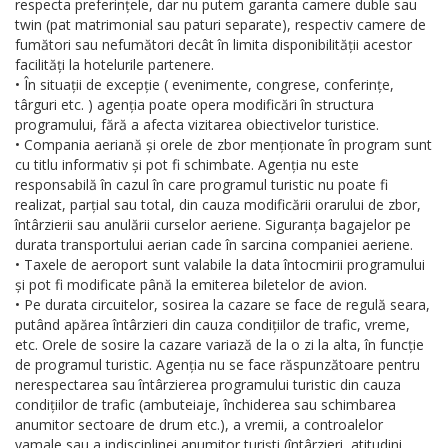
respecta preferințele, dar nu putem garanta camere duble sau
twin (pat matrimonial sau paturi separate), respectiv camere de
fumători sau nefumători decât în limita disponibilității acestor
facilități la hotelurile partenere.
• În situații de excepție ( evenimente, congrese, conferințe,
târguri etc. ) agenția poate opera modificări în structura
programului, fără a afecta vizitarea obiectivelor turistice.
• Compania aeriană și orele de zbor menționate în program sunt
cu titlu informativ și pot fi schimbate. Agenția nu este
responsabilă în cazul în care programul turistic nu poate fi
realizat, parțial sau total, din cauza modificării orarului de zbor,
întârzierii sau anulării curselor aeriene. Siguranța bagajelor pe
durata transportului aerian cade în sarcina companiei aeriene.
• Taxele de aeroport sunt valabile la data întocmirii programului
și pot fi modificate până la emiterea biletelor de avion.
• Pe durata circuitelor, sosirea la cazare se face de regulă seara,
putând apărea întârzieri din cauza condițiilor de trafic, vreme,
etc. Orele de sosire la cazare variază de la o zi la alta, în funcție
de programul turistic. Agenția nu se face răspunzătoare pentru
nerespectarea sau întârzierea programului turistic din cauza
condițiilor de trafic (ambuteiaje, închiderea sau schimbarea
anumitor sectoare de drum etc.), a vremii, a controalelor
vamale sau a indisciplinei anumitor turiști (întârzieri, atitudini