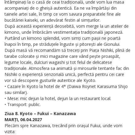
întâmpinați la o casă de ceai tradițională, unde vom lua masa
acompaniați de o gheișă autentică. Ea ne va împărtăși din
tainele artei sale, în timp ce vom savura preparatele fine ale
bucătăriei kaiseki, un adevărat festin al simțurilor.
După această experiență deosebită, vom merge la un atelier de
kimono, unde îmbrăcăm vestimentația tradițională japoneză.
Purtând un kimono splendid, vom simți cum pașii ne poartă
înapoi în timp, pe străduțele înguste și pitorești ale Gionului.
După masă vă recomandăm să treceți prin Piața Nishiki, plină de
tarabe colorate și mici magazine care vând pește proaspăt,
legume locale, dulciuri wagashi și tot felul de delicatese
tradiționale. Atmosfera sa animată și mirosurile tentante fac din
Nishiki o experiență senzorială unică, perfectă pentru cei care
vor să descopere gusturile autentice ale Kyoto.
• Cazare în Kyoto la hotel de 4* (Daiwa Roynet Karasuma Shijo
sau similar).
• Mese: mic dejun la hotel, dejun la un restaurant local.
• Transport: public.
Ziua 8. Kyoto – Fukui – Kanazawa
MARȚI, 06.04.2027
Plecăm spre Kanazawa, trecând prin orașul Fukui, unde vom
vizita: