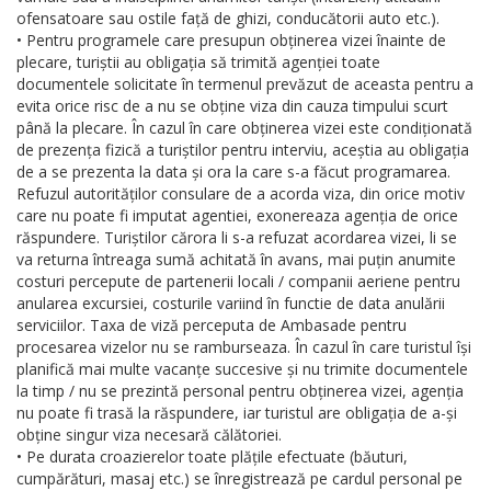
ofensatoare sau ostile față de ghizi, conducătorii auto etc.).
• Pentru programele care presupun obținerea vizei înainte de
plecare, turiștii au obligația să trimită agenției toate
documentele solicitate în termenul prevăzut de aceasta pentru a
evita orice risc de a nu se obține viza din cauza timpului scurt
până la plecare. În cazul în care obținerea vizei este condiționată
de prezența fizică a turiștilor pentru interviu, aceștia au obligația
de a se prezenta la data și ora la care s-a făcut programarea.
Refuzul autorităților consulare de a acorda viza, din orice motiv
care nu poate fi imputat agentiei, exonereaza agenția de orice
răspundere. Turiștilor cărora li s-a refuzat acordarea vizei, li se
va returna întreaga sumă achitată în avans, mai puțin anumite
costuri percepute de partenerii locali / companii aeriene pentru
anularea excursiei, costurile variind în functie de data anulării
serviciilor. Taxa de viză perceputa de Ambasade pentru
procesarea vizelor nu se ramburseaza. În cazul în care turistul își
planifică mai multe vacanțe succesive și nu trimite documentele
la timp / nu se prezintă personal pentru obținerea vizei, agenția
nu poate fi trasă la răspundere, iar turistul are obligația de a-și
obține singur viza necesară călătoriei.
• Pe durata croazierelor toate plățile efectuate (băuturi,
cumpărături, masaj etc.) se înregistrează pe cardul personal pe