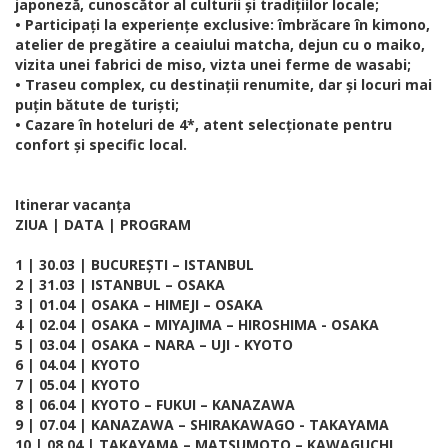
japoneză, cunoscător al culturii și tradițiilor locale;
• Participați la experiențe exclusive: îmbrăcare în kimono,
atelier de pregătire a ceaiului matcha, dejun cu o maiko,
vizita unei fabrici de miso, vizta unei ferme de wasabi;
• Traseu complex, cu destinații renumite, dar și locuri mai
puțin bătute de turiști;
• Cazare în hoteluri de 4*, atent selecționate pentru
confort și specific local.
Itinerar vacanța
ZIUA | DATA | PROGRAM
1 | 30.03 | BUCUREȘTI – ISTANBUL
2 | 31.03 | ISTANBUL – OSAKA
3 | 01.04 | OSAKA – HIMEJI – OSAKA
4 | 02.04 | OSAKA – MIYAJIMA – HIROSHIMA - OSAKA
5 | 03.04 | OSAKA – NARA – UJI - KYOTO
6 | 04.04 | KYOTO
7 | 05.04 | KYOTO
8 | 06.04 | KYOTO – FUKUI – KANAZAWA
9 | 07.04 | KANAZAWA – SHIRAKAWAGO - TAKAYAMA
10 | 08.04 | TAKAYAMA – MATSUMOTO – KAWAGUCHI