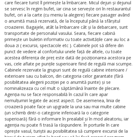
care fiecare turist îl primește la îmbarcare. Micul dejun și dejunul
se servesc în regim bufet, iar cina se servește ori în restaurantul
bufet, ori a la carte (cu meniu la alegere) fiecare pasager având
o anumită masă rezervată, de la începutul până la sfârșitul
croazierei. Bagajele, atât la îmbarcare cât și la debarcare, sunt
transportate de personalul vasului. Seara, fiecare cabină
primește un buletin informativ cu toate activitățile care au loc a
doua zi ( excursii, spectacole etc ). Cabinele pot să difere din
punct de vedere al confortului unele față de altele, cu toate
acestea diferența de preț este dată de poziționarea acestora pe
vas, cele aflate pe punțile superioare fiind de regulă mai scumpe.
Cabinele rezervate la grupuri sunt de regulă cabine interioare /
exterioare sau cu balcon, din categoria celor garantate (fără
posibilitatea alegerii poziției pe o anumită punte) și se
nominalizeaza cu cel mult o săptămână înainte de plecare.
Agenția nu se face responsabilă în cazul în care apar
nemulțumiri legate de acest aspect. De asemenea, linia de
croazieră poate face un upgrade la una sau mai multe cabine
(un schimb dintr-o categorie inferioară la o categorie
superioară) fără o informare în prealabil și în mod aleatoriu, iar
agenția nu poate fi trasă la răspundere. În porturile în care
oprește vasul, turiștii au posibilitatea să cumpere excursii de la