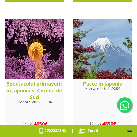
Spectacolul primaverii
Paste in Japonia
Plecare 2027: 23.04
in Japonia si Coreea de
Sud
Plecare 2027: 03.04
De la
4050€
De la
4890€
|
0722332542
Email
Vezi oferta
Vezi oferta