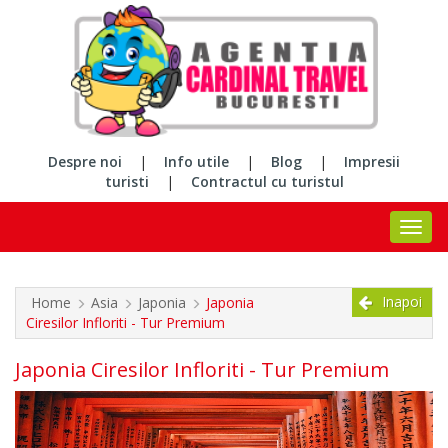
Despre noi
|
Info utile
|
Blog
|
Impresii
turisti
|
Contractul cu turistul
Inapoi
Home
Asia
Japonia
Japonia
Ciresilor Infloriti - Tur Premium
Japonia Ciresilor Infloriti - Tur Premium