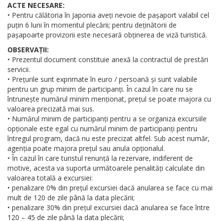
ACTE NECESARE:
• Pentru călătoria în Japonia aveți nevoie de pașaport valabil cel
puțin 6 luni în momentul plecării; pentru deținătorii de
pașapoarte provizorii este necesară obținerea de viză turistică.
OBSERVAȚII:
• Prezentul document constituie anexă la contractul de prestări
servicii.
• Prețurile sunt exprimate în euro / persoană și sunt valabile
pentru un grup minim de participanți. În cazul în care nu se
întrunește numărul minim menționat, prețul se poate majora cu
valoarea precizată mai sus.
• Numărul minim de participanți pentru a se organiza excursiile
opționale este egal cu numărul minim de participanți pentru
întregul program, dacă nu este precizat altfel. Sub acest număr,
agenția poate majora prețul sau anula opționalul.
• În cazul în care turistul renunță la rezervare, indiferent de
motive, acesta va suporta următoarele penalități calculate din
valoarea totală a excursiei:
• penalizare 0% din prețul excursiei dacă anularea se face cu mai
mult de 120 de zile până la data plecării;
• penalizare 30% din prețul excursiei dacă anularea se face între
120 – 45 de zile până la data plecării;