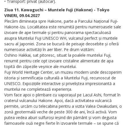
• Transport: privat (autocar).
Ziua 11. Kawaguchi – Muntele Fuji (Hakone) - Tokyo
VINERI, 09.04.2027
Plecăm dimineața spre Hakone, parte a Parcului Național Fuji-
Hakone-Izu. Localitatea este renumită pentru numeroasele sale
izvoare de ape termale și pentru panorama spectaculoasă
asupra Muntelui Fuji UNESCO WH, vulcanul perfect și muntele
sacru al Japoniei. Zona se bucură de peisaje deosebite și oferă
numeroase activități în aer liber. Pe drum vizităm:
Oshino Hakkai, sat pitoresc, situat la poalele muntelui Fuji,
renumit pentru cele opt izvoare cristaline alimentate de apa
topită din zăpezile veșnice ale muntelui.
Fuji World Heritage Center, un muzeu modern unde descoperim
istoria și semnificația culturală a Muntelui Fuji, recunoscut de
UNESCO. Expozițiile interactive și priveliștea impresionantă a
muntelui ne completează experiența.
Vom face apoi o plimbare cu vaporașul pe Lacul Ashi, format în
craterul vulcanului Hakone. Apoi, dacă activitatea vulcanică
permite, urcăm cu telecabina pentru a vizita Valea Owakudani, o
zonă geotermală veche de peste 300 de ani, încă activă. Vom
putea vedea aburi sulfuroși ieșind din pământ și vom degusta
faimoasele ouă negre fierte în izvoarele termale – se spune că