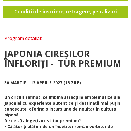
Conditii de inscriere, retragere, penalizari
Program detaliat
JAPONIA CIREȘILOR
ÎNFLORIȚI - TUR PREMIUM
30 MARTIE – 13 APRILIE 2027 (15 ZILE)
Un circuit rafinat, ce îmbină atracțiile emblematice ale
Japoniei cu experiențe autentice și destinații mai puțin
cunoscute, oferind o incursiune de neuitat în cultura
niponă.
De ce să alegeți acest tur premium?
• Călătoriți alături de un însoțitor român vorbitor de