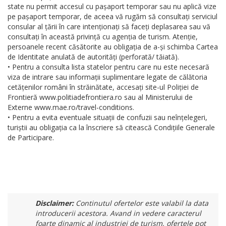
state nu permit accesul cu pașaport temporar sau nu aplică vize
pe pașaport temporar, de aceea vă rugăm să consultați serviciul
consular al țării în care intenționați să faceți deplasarea sau vă
consultați în această privință cu agenția de turism. Atenție,
persoanele recent căsătorite au obligația de a-și schimba Cartea
de Identitate anulată de autorități (perforată/ tăiată).
• Pentru a consulta lista statelor pentru care nu este necesară
viza de intrare sau informații suplimentare legate de călătoria
cetățenilor români în străinătate, accesați site-ul Poliției de
Frontieră www.politiadefrontiera.ro sau al Ministerului de
Externe www.mae.ro/travel-conditions.
• Pentru a evita eventuale situații de confuzii sau neînțelegeri,
turiștii au obligația ca la înscriere să citească Condițiile Generale
de Participare.
Disclaimer:
Continutul ofertelor este valabil la data
introducerii acestora. Avand in vedere caracterul
foarte dinamic al industriei de turism, ofertele pot