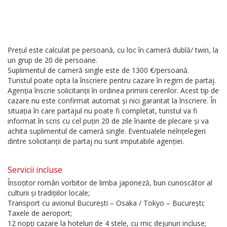
Prețul este calculat pe persoană, cu loc în cameră dublă/ twin, la
un grup de 20 de persoane.
Suplimentul de cameră single este de 1300 €/persoană.
Turistul poate opta la înscriere pentru cazare în regim de partaj.
Agenția înscrie solicitanții în ordinea primirii cererilor. Acest tip de
cazare nu este confirmat automat și nici garantat la înscriere. În
situația în care partajul nu poate fi completat, turistul va fi
informat în scris cu cel puțin 20 de zile înainte de plecare și va
achita suplimentul de cameră single. Eventualele neînțelegeri
dintre solicitanții de partaj nu sunt imputabile agenției.
Servicii incluse
Însoțitor român vorbitor de limba japoneză, bun cunoscător al
culturii și tradițiilor locale;
Transport cu avionul București – Osaka / Tokyo – București;
Taxele de aeroport;
12 nopți cazare la hoteluri de 4 stele, cu mic dejunuri incluse;