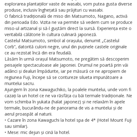
explorarea plantațiilor vaste de wasabi, vom putea gusta diverse
produse, inclusiv înghețată sau prăjituri cu wasabi.
O fabrică tradițională de miso din Matsumoto, Nagano, activă
din perioada Edo. Vizita ne va permite să vedem cum se produce
miso-ul artizanal și să-l guștăm direct la sursă. Experiența este o
veritabilă călătorie în cultura culinară japoneză.
Castelul Matsumoto, simbol al orașului, denumit „Castelul
Corb”, datorită culorii negre, unul din puținele castele originale
ce au rezistat încă din era feudală.
Lăsăm în urmă orașul Matsumoto, ne pregătim să descoperim
peisajele spectaculoase ale Japoniei. Drumul ne poartă prin văi
adânci și dealuri împădurite, iar pe măsură ce ne apropiem de
regiunea Fuji, începe să se contureze silueta impunătoare a
muntelui sacru.
Ajungem în zona Kawaguchiko, la poalele muntelui, unde vom fi
cazați la un hotel ce ne va răsfăța cu băi termale tradiționale. Ne
vom schimba în yukata (halat japonez) și ne relaxăm în apele
termale, bucurându-ne de panorama de vis a muntelui și de
aerul proaspăt al naturii.
• Cazare în zona Kawaguchi la hotel spa de 4* (Hotel Mount Fuji
sau similar).
• Mese: mic dejun și cină la hotel.