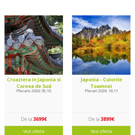
Croaziera in Japonia si
Japonia - Culorile
Coreea de Sud
Toamnei
Plecare 2026: 05.10
Plecari 2026: 16.11
De la
3699€
De la
3899€
Vezi oferta
Vezi oferta