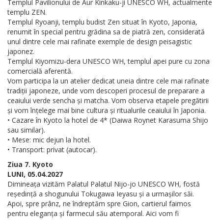
Templul Pavilionului de Aur Kinkaku-ji UNESCO WH, actualmente
templu ZEN.
Templul Ryoanji, templu budist Zen situat în Kyoto, Japonia,
renumit în special pentru grădina sa de piatră zen, considerată
unul dintre cele mai rafinate exemple de design peisagistic
japonez.
Templul Kiyomizu-dera UNESCO WH, templul apei pure cu zona
comercială aferentă.
Vom participa la un atelier dedicat uneia dintre cele mai rafinate
tradiții japoneze, unde vom descoperi procesul de preparare a
ceaiului verde sencha și matcha. Vom observa etapele pregătirii
și vom înțelege mai bine cultura și ritualurile ceaiului în Japonia.
• Cazare în Kyoto la hotel de 4* (Daiwa Roynet Karasuma Shijo
sau similar).
• Mese: mic dejun la hotel.
• Transport: privat (autocar).
Ziua 7. Kyoto
LUNI, 05.04.2027
Dimineața vizităm Palatul Palatul Nijo-jo UNESCO WH, fostă
reședință a shogunului Tokugawa Ieyasu și a urmașilor săi.
Apoi, spre prânz, ne îndreptăm spre Gion, cartierul faimos
pentru eleganța și farmecul său atemporal. Aici vom fi