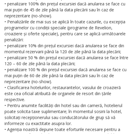
• penalizare 100% din prețul excursiei dacă anularea se face cu
mai puțin de 45 de zile până la data plecării sau în caz de
neprezentare (no-show).
• Penalizările de mai sus se aplică în toate cazurile, cu excepția
programelor cu condiții speciale (programe de Revelion,
croaziere și oferte speciale), pentru care se aplică următoarele
penalizări:
• penalizare 10% din prețul excursiei dacă anularea se face din
momentul rezervarii până la 120 de zile până la data plecării;
• penalizare 50 % din prețul excursiei dacă anularea se face între
120 – 60 de zile până la data plecării;
• penalizare 100 % din prețul excursiei dacă anularea se face cu
mai puțin de 60 de zile până la data plecării sau în caz de
neprezentare (no-show).
• Clasificarea hotelurilor, restaurantelor, vasului de croazieră
este cea oficial atribuită de organele de resort din țările
respective.
• Pentru anumite facilități din hotel sau din cameră, hotelierul
poate solicita taxe suplimentare; în momentul sosirii la hotel,
solicitați recepționerului sau conducătorului de grup să vă
informeze cu exactitate asupra lor.
• Agenția noastră depune toate eforturile necesare pentru a