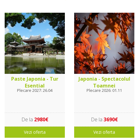
Paste Japonia - Tur
Japonia - Spectacolul
Esential
Toamnei
Plecare 2027: 26.04
Plecare 2026: 01.11
De la
2980€
De la
3690€
Vezi oferta
Vezi oferta