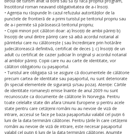
biroul de turism aflat la bord sau să își facă propriul program,
însotitorul roman neavand obligativitatea de a-i însoți.
• Agenția nu răspunde în cazul refuzului autorităților de la
punctele de frontieră de a primi turistul pe teritoriul propriu sau
de a-i permite să părăsească teritoriul propriu;
• Copiii minori pot călători doar: a) însoțiți de ambii părinți b)
însoțiți de unul dintre părinți care să aibă acordul notarial al
părintelui care nu călătorește ( sau încredințare prin hotărâre
judecătorească definitivă, certificat de deces ); c) însoțiți de un
adult cu certificat de cazier judiciar în original și acordul notarial
al ambilor părinți. Copiii care nu au carte de identitate, vor
călători obligatoriu cu pașaportul.
• Turistul are obligația să se asigure că documentele de călătorie
precum cartea de identitate sau pașaportul, nu sunt deteriorate
(în special elementele de siguranță și/sau poza). Atenție: Cărtile
de identitate romanești emise înainte de anul 2009 nu sunt
recunoscute ca documente de călătorie în Norvegia. Pentru
toate celelalte state din afara Uniunii Europene și pentru acele
state pentru care cetățenii români nu au nevoie de viză de
intrare, accesul se face pe baza pașaportului valabil cel puțin 6
luni de la data terminării călătoriei. Pentru țările în care cetățenii
români au nevoie de viză de intrare, este necesar pașaportul
valabil cel puțin 6 luni de la data terminării călătoriei. Anumite