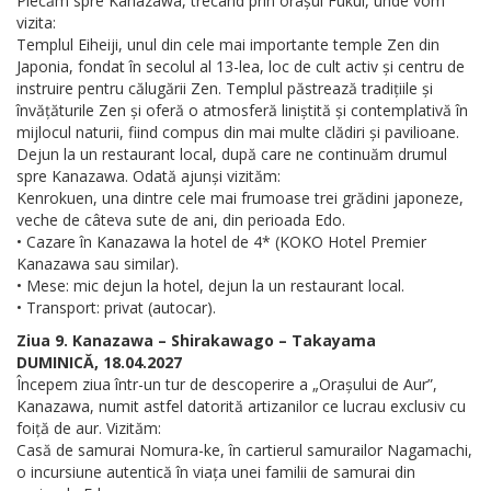
Plecăm spre Kanazawa, trecând prin orașul Fukui, unde vom
vizita:
Templul Eiheiji, unul din cele mai importante temple Zen din
Japonia, fondat în secolul al 13-lea, loc de cult activ și centru de
instruire pentru călugării Zen. Templul păstrează tradițiile și
învățăturile Zen și oferă o atmosferă liniștită și contemplativă în
mijlocul naturii, fiind compus din mai multe clădiri și pavilioane.
Dejun la un restaurant local, după care ne continuăm drumul
spre Kanazawa. Odată ajunși vizităm:
Kenrokuen, una dintre cele mai frumoase trei grădini japoneze,
veche de câteva sute de ani, din perioada Edo.
• Cazare în Kanazawa la hotel de 4* (KOKO Hotel Premier
Kanazawa sau similar).
• Mese: mic dejun la hotel, dejun la un restaurant local.
• Transport: privat (autocar).
Ziua 9. Kanazawa – Shirakawago – Takayama
DUMINICĂ, 18.04.2027
Începem ziua într-un tur de descoperire a „Orașului de Aur”,
Kanazawa, numit astfel datorită artizanilor ce lucrau exclusiv cu
foiță de aur. Vizităm:
Casă de samurai Nomura-ke, în cartierul samurailor Nagamachi,
o incursiune autentică în viața unei familii de samurai din