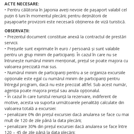
ACTE NECESARE:
• Pentru călătoria în Japonia aveți nevoie de pașaport valabil cel
puțin 6 luni în momentul plecării; pentru deținătorii de
pașapoarte provizorii este necesară obținerea de viză turistică.
OBSERVAȚII:
• Prezentul document constituie anexă la contractul de prestări
servicii.
• Prețurile sunt exprimate în euro / persoană și sunt valabile
pentru un grup minim de participanți. În cazul în care nu se
întrunește numărul minim menționat, prețul se poate majora cu
valoarea precizată mai sus.
• Numărul minim de participanți pentru a se organiza excursiile
opționale este egal cu numărul minim de participanți pentru
întregul program, dacă nu este precizat altfel. Sub acest număr,
agenția poate majora prețul sau anula opționalul.
• În cazul în care turistul renunță la rezervare, indiferent de
motive, acesta va suporta următoarele penalități calculate din
valoarea totală a excursiei:
• penalizare 0% din prețul excursiei dacă anularea se face cu mai
mult de 120 de zile până la data plecării;
• penalizare 30% din prețul excursiei dacă anularea se face între
120 – 45 de zile până la data plecării;