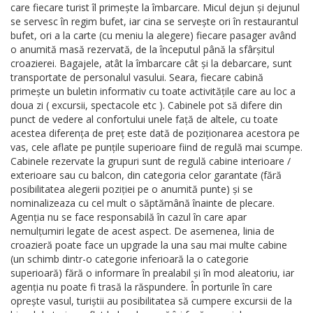
care fiecare turist îl primește la îmbarcare. Micul dejun și dejunul
se servesc în regim bufet, iar cina se servește ori în restaurantul
bufet, ori a la carte (cu meniu la alegere) fiecare pasager având
o anumită masă rezervată, de la începutul până la sfârșitul
croazierei. Bagajele, atât la îmbarcare cât și la debarcare, sunt
transportate de personalul vasului. Seara, fiecare cabină
primește un buletin informativ cu toate activitățile care au loc a
doua zi ( excursii, spectacole etc ). Cabinele pot să difere din
punct de vedere al confortului unele față de altele, cu toate
acestea diferența de preț este dată de poziționarea acestora pe
vas, cele aflate pe punțile superioare fiind de regulă mai scumpe.
Cabinele rezervate la grupuri sunt de regulă cabine interioare /
exterioare sau cu balcon, din categoria celor garantate (fără
posibilitatea alegerii poziției pe o anumită punte) și se
nominalizeaza cu cel mult o săptămână înainte de plecare.
Agenția nu se face responsabilă în cazul în care apar
nemulțumiri legate de acest aspect. De asemenea, linia de
croazieră poate face un upgrade la una sau mai multe cabine
(un schimb dintr-o categorie inferioară la o categorie
superioară) fără o informare în prealabil și în mod aleatoriu, iar
agenția nu poate fi trasă la răspundere. În porturile în care
oprește vasul, turiștii au posibilitatea să cumpere excursii de la