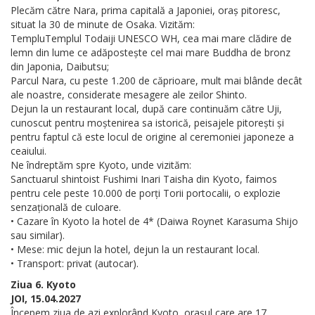
Plecăm către Nara, prima capitală a Japoniei, oraș pitoresc,
situat la 30 de minute de Osaka. Vizităm:
TempluTemplul Todaiji UNESCO WH, cea mai mare clădire de
lemn din lume ce adăpostește cel mai mare Buddha de bronz
din Japonia, Daibutsu;
Parcul Nara, cu peste 1.200 de căprioare, mult mai blânde decât
ale noastre, considerate mesagere ale zeilor Shinto.
Dejun la un restaurant local, după care continuăm către Uji,
cunoscut pentru moștenirea sa istorică, peisajele pitorești și
pentru faptul că este locul de origine al ceremoniei japoneze a
ceaiului.
Ne îndreptăm spre Kyoto, unde vizităm:
Sanctuarul shintoist Fushimi Inari Taisha din Kyoto, faimos
pentru cele peste 10.000 de porți Torii portocalii, o explozie
senzațională de culoare.
• Cazare în Kyoto la hotel de 4* (Daiwa Roynet Karasuma Shijo
sau similar).
• Mese: mic dejun la hotel, dejun la un restaurant local.
• Transport: privat (autocar).
Ziua 6. Kyoto
JOI, 15.04.2027
Începem ziua de azi explorând Kyoto, orașul care are 17