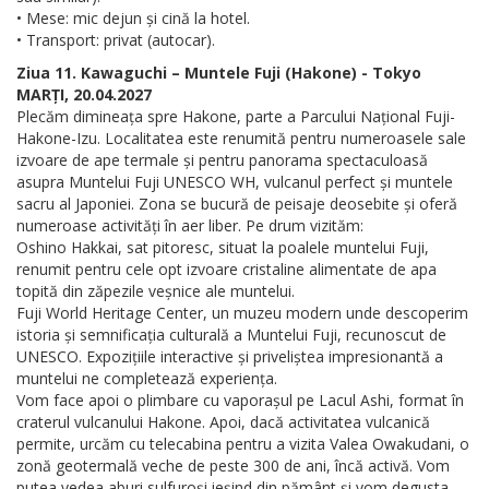
• Mese: mic dejun și cină la hotel.
• Transport: privat (autocar).
Ziua 11. Kawaguchi – Muntele Fuji (Hakone) - Tokyo
MARȚI, 20.04.2027
Plecăm dimineața spre Hakone, parte a Parcului Național Fuji-
Hakone-Izu. Localitatea este renumită pentru numeroasele sale
izvoare de ape termale și pentru panorama spectaculoasă
asupra Muntelui Fuji UNESCO WH, vulcanul perfect și muntele
sacru al Japoniei. Zona se bucură de peisaje deosebite și oferă
numeroase activități în aer liber. Pe drum vizităm:
Oshino Hakkai, sat pitoresc, situat la poalele muntelui Fuji,
renumit pentru cele opt izvoare cristaline alimentate de apa
topită din zăpezile veșnice ale muntelui.
Fuji World Heritage Center, un muzeu modern unde descoperim
istoria și semnificația culturală a Muntelui Fuji, recunoscut de
UNESCO. Expozițiile interactive și priveliștea impresionantă a
muntelui ne completează experiența.
Vom face apoi o plimbare cu vaporașul pe Lacul Ashi, format în
craterul vulcanului Hakone. Apoi, dacă activitatea vulcanică
permite, urcăm cu telecabina pentru a vizita Valea Owakudani, o
zonă geotermală veche de peste 300 de ani, încă activă. Vom
putea vedea aburi sulfuroși ieșind din pământ și vom degusta