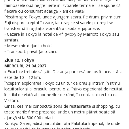
faimoasele ouă negre fierte în izvoarele termale – se spune că
fiecare ou consumat adaugă 7 ani de viață!
Plecăm spre Tokyo, unde ajungem seara. Pe drum, privim cum
Fuji dispare treptat în zare, iar orașele și satele pitorești se
transformă în agitația vibrantă a capitalei japoneze.
• Cazare în Tokyo la hotel de 4* (Moxy by Marriott Tokyo sau
similar).
• Mese: mic dejun la hotel.
• Transport: privat (autocar).
Ziua 12. Tokyo
MIERCURI, 21.04.2027
» Exact ce trebuie să știți: Distanța parcursă pe jos în această zi
este de 10 – 12 km.
Începem explorarea Tokyo cu un tur de oraș și intrăm în ritmul
locuitorilor și al orașului pentru o zi, într-o experiență de neuitat,
în stilul de viață al japonezilor de rând, în contact direct cu ei.
Vizităm:
Ginza, cea mai cunoscută zonă de restaurante și shopping, cu
toate marile firme prezente, unde un metru pătrat poate să
ajungă și la 500.000 dolari!
Koukyo Gaien, adică parcul din fața Palatului Imperial, de unde