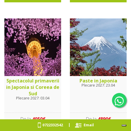
Spectacolul primaverii
Paste in Japonia
Plecare 2027: 23.04
in Japonia si Coreea de
Sud
Plecare 2027: 03.04
De la
4050€
De la
4890€
|
0722332542
Email
Vezi oferta
Vezi oferta