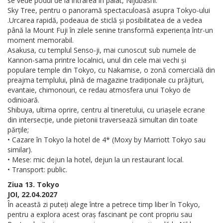
se vede podul de la intrarea în palat, Nijubashi.
Sky Tree, pentru o panoramă spectaculoasă asupra Tokyo-ului
.Urcarea rapidă, podeaua de sticlă și posibilitatea de a vedea
până la Mount Fuji în zilele senine transformă experiența într-un
moment memorabil.
Asakusa, cu templul Senso-ji, mai cunoscut sub numele de
Kannon-sama printre localnici, unul din cele mai vechi și
populare temple din Tokyo, cu Nakamise, o zonă comercială din
preajma templului, plină de magazine tradiționale cu prăjituri,
evantaie, chimonouri, ce redau atmosfera unui Tokyo de
odinioară.
Shibuya, ultima oprire, centru al tineretului, cu uriașele ecrane
din intersecție, unde pietonii traversează simultan din toate
părțile;
• Cazare în Tokyo la hotel de 4* (Moxy by Marriott Tokyo sau
similar).
• Mese: mic dejun la hotel, dejun la un restaurant local.
• Transport: public.
Ziua 13. Tokyo
JOI, 22.04.2027
În această zi puteți alege între a petrece timp liber în Tokyo,
pentru a explora acest oraș fascinant pe cont propriu sau