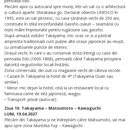
perioada Edo.
Plecăm apoi cu autocarul spre munți, într-un sat cu o arhitectură
și cultură aparte: Shirakawa-go. Declarat obiectiv UNESCO în
1995, este un sat pitoresc, cu case țărănești vechi de 250 ani,
construite în stilul inconfundabil Gassho-zukuri – seamănă cu
niște mâini împreunate pentru rugăciune sau gassho.
După-amiază vizităm Takayama, mic oraș ce si-a păstrat
amprenta tradițională cum puține alte orașe japoneze au reușit,
cu urmatoarele puncte de interes:
Orașul vechi, în care s-au conservat străzi întregi cu case din
perioada Edo (1600-1868), perioadă când Takayama prospera
datorită negustorilor locali înstăriți.
Zona comercială, din sud cu magazine vechi de câteva secole.
• Cazare în Takayama la hotel de 4* (Takayama Ouan sau
similar).
• Mese: mic dejun la hotel, cină la un restaurant local cu
faimoasa carne de vită japoneză, wagyu.
• Transport: privat (autocar).
Ziua 10. Takayama – Matsumoto – Kawaguchi
LUNI, 19.04.2027
Plecăm din Takayama și ne îndreptăm către Matsumoto, iar mai
apoi spre zona Muntelui Fuji – Kawaguchi.