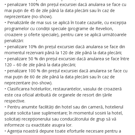
• penalizare 100% din prețul excursiei dacă anularea se face cu
mai puțin de 45 de zile până la data plecării sau în caz de
neprezentare (no-show).
• Penalizările de mai sus se aplică în toate cazurile, cu excepția
programelor cu condiții speciale (programe de Revelion,
croaziere și oferte speciale), pentru care se aplică următoarele
penalizări:
• penalizare 10% din prețul excursiei dacă anularea se face din
momentul rezervarii până la 120 de zile până la data plecării;
• penalizare 50 % din prețul excursiei dacă anularea se face între
120 – 60 de zile până la data plecării;
• penalizare 100 % din prețul excursiei dacă anularea se face cu
mai puțin de 60 de zile până la data plecării sau în caz de
neprezentare (no-show).
• Clasificarea hotelurilor, restaurantelor, vasului de croazieră
este cea oficial atribuită de organele de resort din țările
respective.
• Pentru anumite facilități din hotel sau din cameră, hotelierul
poate solicita taxe suplimentare; în momentul sosirii la hotel,
solicitați recepționerului sau conducătorului de grup să vă
informeze cu exactitate asupra lor.
• Agenția noastră depune toate eforturile necesare pentru a