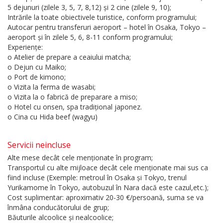
5 dejunuri (zilele 3, 5, 7, 8,12) și 2 cine (zilele 9, 10);
Intrările la toate obiectivele turistice, conform programului;
Autocar pentru transferuri aeroport – hotel în Osaka, Tokyo –
aeroport și în zilele 5, 6, 8-11 conform programului;
Experiențe:
o Atelier de prepare a ceaiului matcha;
o Dejun cu Maiko;
o Port de kimono;
o Vizita la ferma de wasabi;
o Vizita la o fabrică de preparare a miso;
o Hotel cu onsen, spa tradițional japonez.
o Cina cu Hida beef (wagyu)
Servicii neincluse
Alte mese decât cele menționate în program;
Transportul cu alte mijloace decât cele menționate mai sus ca
fiind incluse (Exemple: metroul în Osaka și Tokyo, trenul
Yurikamome în Tokyo, autobuzul în Nara dacă este cazul,etc.);
Cost suplimentar: aproximativ 20-30 €/persoană, suma se va
înmâna conducătorului de grup;
Băuturile alcoolice și nealcoolice;