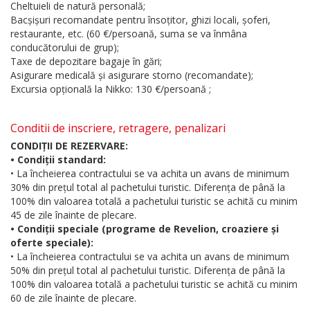
Cheltuieli de natură personală;
Bacșișuri recomandate pentru însoțitor, ghizi locali, șoferi,
restaurante, etc. (60 €/persoană, suma se va înmâna
conducătorului de grup);
Taxe de depozitare bagaje în gări;
Asigurare medicală și asigurare storno (recomandate);
Excursia opțională la Nikko: 130 €/persoană ;
Conditii de inscriere, retragere, penalizari
CONDIȚII DE REZERVARE:
• Condiții standard:
• La încheierea contractului se va achita un avans de minimum
30% din prețul total al pachetului turistic. Diferența de până la
100% din valoarea totală a pachetului turistic se achită cu minim
45 de zile înainte de plecare.
• Condiții speciale (programe de Revelion, croaziere și
oferte speciale):
• La încheierea contractului se va achita un avans de minimum
50% din prețul total al pachetului turistic. Diferența de până la
100% din valoarea totală a pachetului turistic se achită cu minim
60 de zile înainte de plecare.