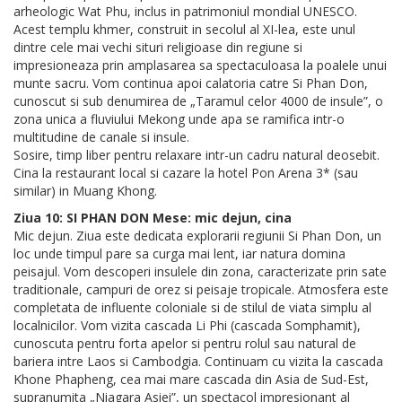
arheologic Wat Phu, inclus in patrimoniul mondial UNESCO.
Acest templu khmer, construit in secolul al XI-lea, este unul
dintre cele mai vechi situri religioase din regiune si
impresioneaza prin amplasarea sa spectaculoasa la poalele unui
munte sacru. Vom continua apoi calatoria catre Si Phan Don,
cunoscut si sub denumirea de „Taramul celor 4000 de insule”, o
zona unica a fluviului Mekong unde apa se ramifica intr-o
multitudine de canale si insule.
Sosire, timp liber pentru relaxare intr-un cadru natural deosebit.
Cina la restaurant local si cazare la hotel Pon Arena 3* (sau
similar) in Muang Khong.
Ziua 10: SI PHAN DON Mese: mic dejun, cina
Mic dejun. Ziua este dedicata explorarii regiunii Si Phan Don, un
loc unde timpul pare sa curga mai lent, iar natura domina
peisajul. Vom descoperi insulele din zona, caracterizate prin sate
traditionale, campuri de orez si peisaje tropicale. Atmosfera este
completata de influente coloniale si de stilul de viata simplu al
localnicilor. Vom vizita cascada Li Phi (cascada Somphamit),
cunoscuta pentru forta apelor si pentru rolul sau natural de
bariera intre Laos si Cambodgia. Continuam cu vizita la cascada
Khone Phapheng, cea mai mare cascada din Asia de Sud-Est,
supranumita „Niagara Asiei”, un spectacol impresionant al