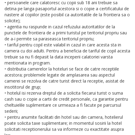
• persoanele care calatoresc cu copii sub 18 ani trebuie sa
detina pe langa pasaportul acestora si o copie a certificatului de
nastere al copiilor (este posibil ca autoritatile de la frontiera sa o
solicite);
• agentia nu raspunde in cazul refuzului autoritatilor de la
punctele de frontiera de a primi turistul pe teritoriul propriu sau
de a-i permite sa paraseasca teritoriul propriu;
• tariful pentru copil este valabil in cazul in care acesta sta in
camera cu doi adulti. Pentru a beneficia de tariful de copil acesta
trebuie sa nu fi depasit la data inceperii calatoriei varsta
mentionata in program.
• distributia camerelor la hoteluri se face de catre receptiile
acestora; problemele legate de amplasarea sau aspectul
camerei se rezolva de catre turist direct la receptie, asistat de
insotitorul de grup;
• hotelul isi rezerva dreptul de a solicita fiecarui turist o suma
cash sau o copie a cartii de credit personale, ca garantie pentru
cheltuielile suplimentare ce urmeaza a fi facute pe parcursul
sederii;
• pentru anumite facilitati din hotel sau din camera, hotelierul
poate solicita taxe suplimentare; in momentul sosirii la hotel
solicitati receptionerului sa va informeze cu exactitate asupra