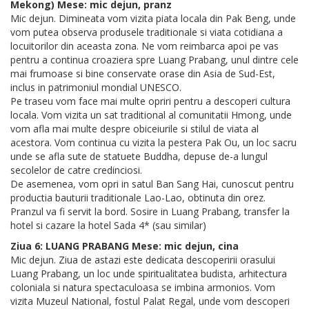
Mekong) Mese: mic dejun, pranz
Mic dejun. Dimineata vom vizita piata locala din Pak Beng, unde
vom putea observa produsele traditionale si viata cotidiana a
locuitorilor din aceasta zona. Ne vom reimbarca apoi pe vas
pentru a continua croaziera spre Luang Prabang, unul dintre cele
mai frumoase si bine conservate orase din Asia de Sud-Est,
inclus in patrimoniul mondial UNESCO.
Pe traseu vom face mai multe opriri pentru a descoperi cultura
locala. Vom vizita un sat traditional al comunitatii Hmong, unde
vom afla mai multe despre obiceiurile si stilul de viata al
acestora. Vom continua cu vizita la pestera Pak Ou, un loc sacru
unde se afla sute de statuete Buddha, depuse de-a lungul
secolelor de catre credinciosi.
De asemenea, vom opri in satul Ban Sang Hai, cunoscut pentru
productia bauturii traditionale Lao-Lao, obtinuta din orez.
Pranzul va fi servit la bord. Sosire in Luang Prabang, transfer la
hotel si cazare la hotel Sada 4* (sau similar)
Ziua 6: LUANG PRABANG Mese: mic dejun, cina
Mic dejun. Ziua de astazi este dedicata descoperirii orasului
Luang Prabang, un loc unde spiritualitatea budista, arhitectura
coloniala si natura spectaculoasa se imbina armonios. Vom
vizita Muzeul National, fostul Palat Regal, unde vom descoperi