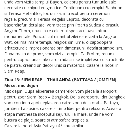
unde vom vizita templul Bayon, celebru pentru turnurile sale
decorate cu chipuri enigmatice. Continuam cu templul Baphuon
si Terasa Elefantilor, loc utilizat in trecut pentru ceremonii
regale, precum si Terasa Regelui Lepros, decorata cu
basoreliefuri detaliate. Vom trece prin Poarta Sudica a orasului
Angkor Thom, una dintre cele mai spectaculoase intrari
monumentale. Punctul culminant al zilei este vizita la Angkor
Wat, cel mai mare templu religios din lume, o capodopera
arhitecturala impresionanta prin dimensiuni, detalii si simbolism.
Dupa masa de pranz, vom vizita templul Ta Prohm, renumit
pentru copacii uriasi ale caror radacini se impletesc cu structurile
de piatra, creand un decor unic si misterios. Cazare la hotel in
Siem Reap.
Ziua 13: SIEM REAP – THAILANDA (PATTAYA / JOMTIEN)
Mese: mic dejun
Mic dejun. Dupa eliberarea camerelor vom pleca la aeroport
pentru zbor Siem Reap – Bangkok. De la aeroportul din Bangkok
vom continua apoi deplasarea catre zona de litoral – Pattaya,
Jomtien. La sosire, cazare si timp liber pentru relaxare. Aceasta
etapa marcheaza inceputul sejurului la mare, unde ne vom
bucura de plaje, soare si atmosfera tropicala.
Cazare la hotel Asia Pattaya 4* sau similar.