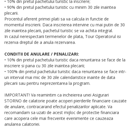
• 10% din pretul pachetului turistic la inscriere;
• 90% din pretul pachetului turistic cu minim 30 zile inaintea
plecarii.
Procentul aferent primei plati sa va calcula in functie de
momentul inscrierii. Daca inscrierea intervine cu mai putin de 30
zile inaintea plecarii, pachetul turistic se va achita integral.
In cazul nerespectarii termenelor de plata, Tour Operatorul isi
rezerva dreptul de a anula rezervarea.
CONDITII DE ANULARE / PENALIZARI:
• 10% din pretul pachetului turistic daca renuntarea se face de la
inscriere si pana cu 30 zile inaintea plecarii;
• 100% din pretul pachetului turistic daca renuntarea se face intr-
un interval mai mic de 30 zile calendaristice inainte de data
plecarii sau pentru neprezentarea la program.
IMPORTANT! Va reamintim ca incheierea unei Asigurari
STORNO de calatorie poate acoperi pierderile financiare cauzate
de anulare, contracarand efectul penalizarilor aplicate. Va
recomandam sa uzati de acest mijloc de protectie financiara
care acopera cele mai frecvente evenimente ce cauzeaza
anularea calatoriei.