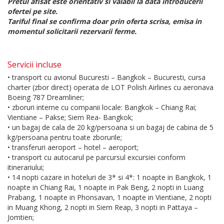
Pretul afisat este orientativ si valabil la data introducerii
ofertei pe site.
Tariful final se confirma doar prin oferta scrisa, emisa in
momentul solicitarii rezervarii ferme.
Servicii incluse
• transport cu avionul Bucuresti – Bangkok – Bucuresti, cursa
charter (zbor direct) operata de LOT Polish Airlines cu aeronava
Boeing 787 Dreamliner;
• zboruri interne cu companii locale: Bangkok – Chiang Rai;
Vientiane – Pakse; Siem Rea- Bangkok;
• un bagaj de cala de 20 kg/persoana si un bagaj de cabina de 5
kg/persoana pentru toate zborurile;
• transferuri aeroport – hotel – aeroport;
• transport cu autocarul pe parcursul excursiei conform
itinerariului;
• 14 nopti cazare in hoteluri de 3* si 4*: 1 noapte in Bangkok, 1
noapte in Chiang Rai, 1 noapte in Pak Beng, 2 nopti in Luang
Prabang, 1 noapte in Phonsavan, 1 noapte in Vientiane, 2 nopti
in Muang Khong, 2 nopti in Siem Reap, 3 nopti in Pattaya –
Jomtien;