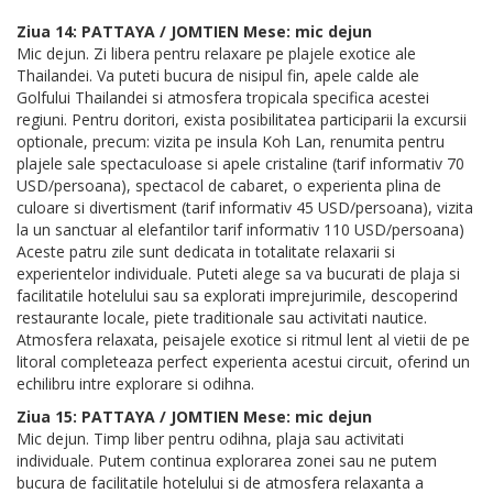
Ziua 14: PATTAYA / JOMTIEN Mese: mic dejun
Mic dejun. Zi libera pentru relaxare pe plajele exotice ale
Thailandei. Va puteti bucura de nisipul fin, apele calde ale
Golfului Thailandei si atmosfera tropicala specifica acestei
regiuni. Pentru doritori, exista posibilitatea participarii la excursii
optionale, precum: vizita pe insula Koh Lan, renumita pentru
plajele sale spectaculoase si apele cristaline (tarif informativ 70
USD/persoana), spectacol de cabaret, o experienta plina de
culoare si divertisment (tarif informativ 45 USD/persoana), vizita
la un sanctuar al elefantilor tarif informativ 110 USD/persoana)
Aceste patru zile sunt dedicata in totalitate relaxarii si
experientelor individuale. Puteti alege sa va bucurati de plaja si
facilitatile hotelului sau sa explorati imprejurimile, descoperind
restaurante locale, piete traditionale sau activitati nautice.
Atmosfera relaxata, peisajele exotice si ritmul lent al vietii de pe
litoral completeaza perfect experienta acestui circuit, oferind un
echilibru intre explorare si odihna.
Ziua 15: PATTAYA / JOMTIEN Mese: mic dejun
Mic dejun. Timp liber pentru odihna, plaja sau activitati
individuale. Putem continua explorarea zonei sau ne putem
bucura de facilitatile hotelului si de atmosfera relaxanta a