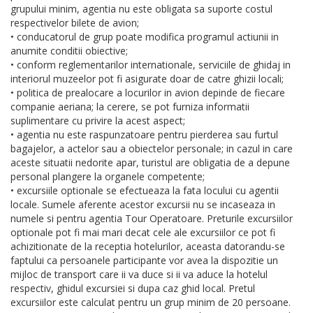
grupului minim, agentia nu este obligata sa suporte costul
respectivelor bilete de avion;
• conducatorul de grup poate modifica programul actiunii in
anumite conditii obiective;
• conform reglementarilor internationale, serviciile de ghidaj in
interiorul muzeelor pot fi asigurate doar de catre ghizii locali;
• politica de prealocare a locurilor in avion depinde de fiecare
companie aeriana; la cerere, se pot furniza informatii
suplimentare cu privire la acest aspect;
• agentia nu este raspunzatoare pentru pierderea sau furtul
bagajelor, a actelor sau a obiectelor personale; in cazul in care
aceste situatii nedorite apar, turistul are obligatia de a depune
personal plangere la organele competente;
• excursiile optionale se efectueaza la fata locului cu agentii
locale. Sumele aferente acestor excursii nu se incaseaza in
numele si pentru agentia Tour Operatoare. Preturile excursiilor
optionale pot fi mai mari decat cele ale excursiilor ce pot fi
achizitionate de la receptia hotelurilor, aceasta datorandu-se
faptului ca persoanele participante vor avea la dispozitie un
mijloc de transport care ii va duce si ii va aduce la hotelul
respectiv, ghidul excursiei si dupa caz ghid local. Pretul
excursiilor este calculat pentru un grup minim de 20 persoane.