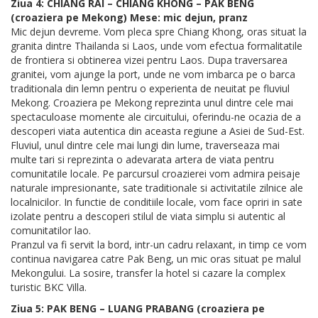
Ziua 4: CHIANG RAI – CHIANG KHONG – PAK BENG
(croaziera pe Mekong) Mese: mic dejun, pranz
Mic dejun devreme. Vom pleca spre Chiang Khong, oras situat la
granita dintre Thailanda si Laos, unde vom efectua formalitatile
de frontiera si obtinerea vizei pentru Laos. Dupa traversarea
granitei, vom ajunge la port, unde ne vom imbarca pe o barca
traditionala din lemn pentru o experienta de neuitat pe fluviul
Mekong. Croaziera pe Mekong reprezinta unul dintre cele mai
spectaculoase momente ale circuitului, oferindu-ne ocazia de a
descoperi viata autentica din aceasta regiune a Asiei de Sud-Est.
Fluviul, unul dintre cele mai lungi din lume, traverseaza mai
multe tari si reprezinta o adevarata artera de viata pentru
comunitatile locale. Pe parcursul croazierei vom admira peisaje
naturale impresionante, sate traditionale si activitatile zilnice ale
localnicilor. In functie de conditiile locale, vom face opriri in sate
izolate pentru a descoperi stilul de viata simplu si autentic al
comunitatilor lao.
Pranzul va fi servit la bord, intr-un cadru relaxant, in timp ce vom
continua navigarea catre Pak Beng, un mic oras situat pe malul
Mekongului. La sosire, transfer la hotel si cazare la complex
turistic BKC Villa.
Ziua 5: PAK BENG – LUANG PRABANG (croaziera pe