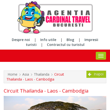
Despre noi
|
Info utile
|
Blog
|
Impresii
turisti
|
Contractul cu turistul
Inapoi
Home
Asia
Thailanda
Circuit
Thailanda - Laos - Cambodgia
Circuit Thailanda - Laos - Cambodgia