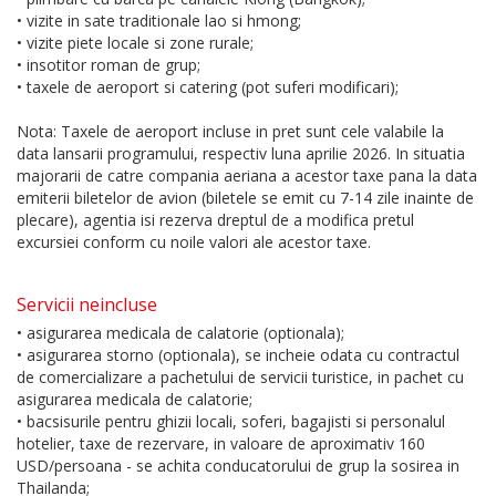
• vizite in sate traditionale lao si hmong;
• vizite piete locale si zone rurale;
• insotitor roman de grup;
• taxele de aeroport si catering (pot suferi modificari);
Nota: Taxele de aeroport incluse in pret sunt cele valabile la
data lansarii programului, respectiv luna aprilie 2026. In situatia
majorarii de catre compania aeriana a acestor taxe pana la data
emiterii biletelor de avion (biletele se emit cu 7-14 zile inainte de
plecare), agentia isi rezerva dreptul de a modifica pretul
excursiei conform cu noile valori ale acestor taxe.
Servicii neincluse
• asigurarea medicala de calatorie (optionala);
• asigurarea storno (optionala), se incheie odata cu contractul
de comercializare a pachetului de servicii turistice, in pachet cu
asigurarea medicala de calatorie;
• bacsisurile pentru ghizii locali, soferi, bagajisti si personalul
hotelier, taxe de rezervare, in valoare de aproximativ 160
USD/persoana - se achita conducatorului de grup la sosirea in
Thailanda;