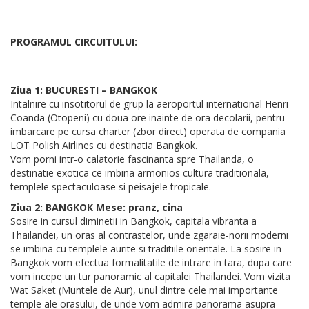
PROGRAMUL CIRCUITULUI:
Ziua 1: BUCURESTI – BANGKOK
Intalnire cu insotitorul de grup la aeroportul international Henri
Coanda (Otopeni) cu doua ore inainte de ora decolarii, pentru
imbarcare pe cursa charter (zbor direct) operata de compania
LOT Polish Airlines cu destinatia Bangkok.
Vom porni intr-o calatorie fascinanta spre Thailanda, o
destinatie exotica ce imbina armonios cultura traditionala,
templele spectaculoase si peisajele tropicale.
Ziua 2: BANGKOK Mese: pranz, cina
Sosire in cursul diminetii in Bangkok, capitala vibranta a
Thailandei, un oras al contrastelor, unde zgaraie-norii moderni
se imbina cu templele aurite si traditiile orientale. La sosire in
Bangkok vom efectua formalitatile de intrare in tara, dupa care
vom incepe un tur panoramic al capitalei Thailandei. Vom vizita
Wat Saket (Muntele de Aur), unul dintre cele mai importante
temple ale orasului, de unde vom admira panorama asupra