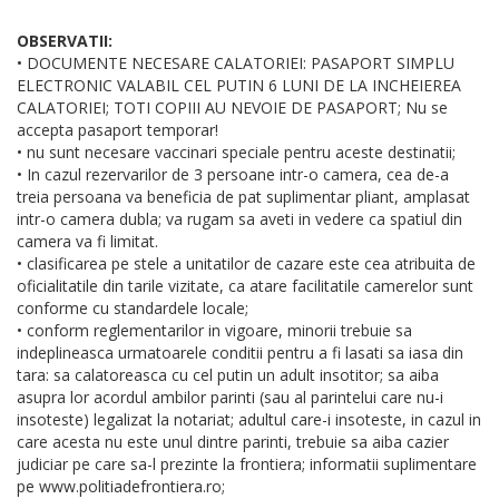
OBSERVATII:
• DOCUMENTE NECESARE CALATORIEI: PASAPORT SIMPLU
ELECTRONIC VALABIL CEL PUTIN 6 LUNI DE LA INCHEIEREA
CALATORIEI; TOTI COPIII AU NEVOIE DE PASAPORT; Nu se
accepta pasaport temporar!
• nu sunt necesare vaccinari speciale pentru aceste destinatii;
• In cazul rezervarilor de 3 persoane intr-o camera, cea de-a
treia persoana va beneficia de pat suplimentar pliant, amplasat
intr-o camera dubla; va rugam sa aveti in vedere ca spatiul din
camera va fi limitat.
• clasificarea pe stele a unitatilor de cazare este cea atribuita de
oficialitatile din tarile vizitate, ca atare facilitatile camerelor sunt
conforme cu standardele locale;
• conform reglementarilor in vigoare, minorii trebuie sa
indeplineasca urmatoarele conditii pentru a fi lasati sa iasa din
tara: sa calatoreasca cu cel putin un adult insotitor; sa aiba
asupra lor acordul ambilor parinti (sau al parintelui care nu-i
insoteste) legalizat la notariat; adultul care-i insoteste, in cazul in
care acesta nu este unul dintre parinti, trebuie sa aiba cazier
judiciar pe care sa-l prezinte la frontiera; informatii suplimentare
pe www.politiadefrontiera.ro;