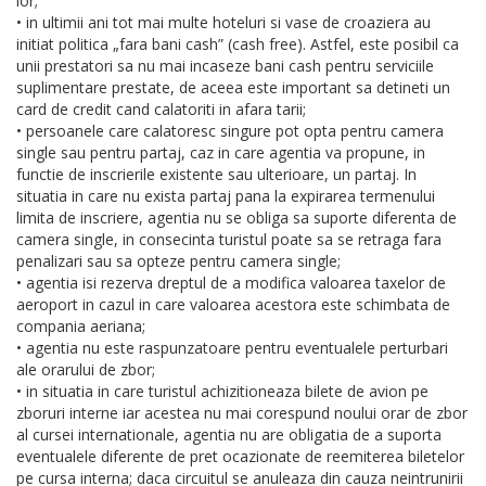
lor;
• in ultimii ani tot mai multe hoteluri si vase de croaziera au
initiat politica „fara bani cash” (cash free). Astfel, este posibil ca
unii prestatori sa nu mai incaseze bani cash pentru serviciile
suplimentare prestate, de aceea este important sa detineti un
card de credit cand calatoriti in afara tarii;
• persoanele care calatoresc singure pot opta pentru camera
single sau pentru partaj, caz in care agentia va propune, in
functie de inscrierile existente sau ulterioare, un partaj. In
situatia in care nu exista partaj pana la expirarea termenului
limita de inscriere, agentia nu se obliga sa suporte diferenta de
camera single, in consecinta turistul poate sa se retraga fara
penalizari sau sa opteze pentru camera single;
• agentia isi rezerva dreptul de a modifica valoarea taxelor de
aeroport in cazul in care valoarea acestora este schimbata de
compania aeriana;
• agentia nu este raspunzatoare pentru eventualele perturbari
ale orarului de zbor;
• in situatia in care turistul achizitioneaza bilete de avion pe
zboruri interne iar acestea nu mai corespund noului orar de zbor
al cursei internationale, agentia nu are obligatia de a suporta
eventualele diferente de pret ocazionate de reemiterea biletelor
pe cursa interna; daca circuitul se anuleaza din cauza neintrunirii