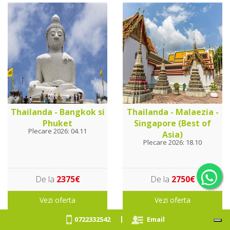
Thailanda - Bangkok si
Thailanda - Malaezia -
Phuket
Singapore (Best of
Plecare 2026: 04.11
Asia)
Plecare 2026: 18.10
De la
2375€
De la
2750€
Vezi oferta
Vezi oferta
|
0722332542
Email