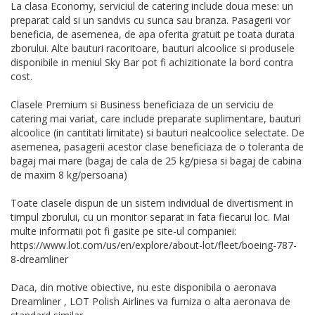
La clasa Economy, serviciul de catering include doua mese: un
preparat cald si un sandvis cu sunca sau branza. Pasagerii vor
beneficia, de asemenea, de apa oferita gratuit pe toata durata
zborului. Alte bauturi racoritoare, bauturi alcoolice si produsele
disponibile in meniul Sky Bar pot fi achizitionate la bord contra
cost.
Clasele Premium si Business beneficiaza de un serviciu de
catering mai variat, care include preparate suplimentare, bauturi
alcoolice (in cantitati limitate) si bauturi nealcoolice selectate. De
asemenea, pasagerii acestor clase beneficiaza de o toleranta de
bagaj mai mare (bagaj de cala de 25 kg/piesa si bagaj de cabina
de maxim 8 kg/persoana)
Toate clasele dispun de un sistem individual de divertisment in
timpul zborului, cu un monitor separat in fata fiecarui loc. Mai
multe informatii pot fi gasite pe site-ul companiei:
https://www.lot.com/us/en/explore/about-lot/fleet/boeing-787-
8-dreamliner
Daca, din motive obiective, nu este disponibila o aeronava
Dreamliner , LOT Polish Airlines va furniza o alta aeronava de