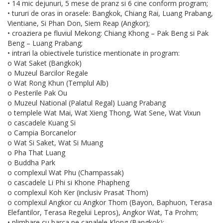
• 14 mic dejunuri, 5 mese de pranz si 6 cine conform program;
• tururi de oras in orasele: Bangkok, Chiang Rai, Luang Prabang,
Vientiane, Si Phan Don, Siem Reap (Angkor);
• croaziera pe fluviul Mekong: Chiang Khong – Pak Beng si Pak
Beng – Luang Prabang;
• intrari la obiectivele turistice mentionate in program:
o Wat Saket (Bangkok)
o Muzeul Barcilor Regale
o Wat Rong Khun (Templul Alb)
o Pesterile Pak Ou
o Muzeul National (Palatul Regal) Luang Prabang
o templele Wat Mai, Wat Xieng Thong, Wat Sene, Wat Vixun
o cascadele Kuang Si
o Campia Borcanelor
o Wat Si Saket, Wat Si Muang
o Pha That Luang
o Buddha Park
o complexul Wat Phu (Champassak)
o cascadele Li Phi si Khone Phapheng
o complexul Koh Ker (inclusiv Prasat Thom)
o complexul Angkor cu Angkor Thom (Bayon, Baphuon, Terasa
Elefantilor, Terasa Regelui Lepros), Angkor Wat, Ta Prohm;
• plimbare cu barca pe canalele Klong (Bangkok);