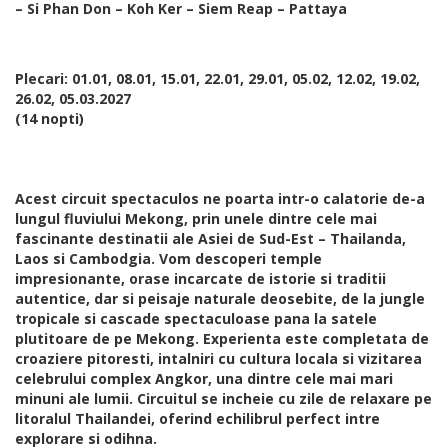
– Si Phan Don – Koh Ker – Siem Reap – Pattaya
Plecari: 01.01, 08.01, 15.01, 22.01, 29.01, 05.02, 12.02, 19.02,
26.02, 05.03.2027
(14 nopti)
Acest circuit spectaculos ne poarta intr-o calatorie de-a
lungul fluviului Mekong, prin unele dintre cele mai
fascinante destinatii ale Asiei de Sud-Est – Thailanda,
Laos si Cambodgia. Vom descoperi temple
impresionante, orase incarcate de istorie si traditii
autentice, dar si peisaje naturale deosebite, de la jungle
tropicale si cascade spectaculoase pana la satele
plutitoare de pe Mekong. Experienta este completata de
croaziere pitoresti, intalniri cu cultura locala si vizitarea
celebrului complex Angkor, una dintre cele mai mari
minuni ale lumii. Circuitul se incheie cu zile de relaxare pe
litoralul Thailandei, oferind echilibrul perfect intre
explorare si odihna.