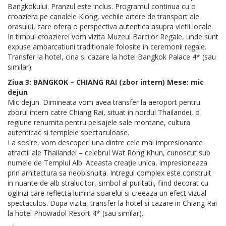
Bangkokului. Pranzul este inclus. Programul continua cu o
croaziera pe canalele Klong, vechile artere de transport ale
orasului, care ofera o perspectiva autentica asupra vietii locale.
In timpul croazierei vom vizita Muzeul Barcilor Regale, unde sunt
expuse ambarcatiuni traditionale folosite in ceremonii regale.
Transfer la hotel, cina si cazare la hotel Bangkok Palace 4* (sau
similar).
Ziua 3: BANGKOK – CHIANG RAI (zbor intern) Mese: mic
dejun
Mic dejun. Dimineata vom avea transfer la aeroport pentru
zborul intern catre Chiang Rai, situat in nordul Thailandei, o
regiune renumita pentru peisajele sale montane, cultura
autenticac si templele spectaculoase.
La sosire, vom descoperi una dintre cele mai impresionante
atractii ale Thailandei – celebrul Wat Rong Khun, cunoscut sub
numele de Templul Alb. Aceasta creație unica, impresioneaza
prin arhitectura sa neobisnuita. Intregul complex este construit
in nuante de alb stralucitor, simbol al puritatii, fiind decorat cu
oglinzi care reflecta lumina soarelui si creeaza un efect vizual
spectaculos. Dupa vizita, transfer la hotel si cazare in Chiang Rai
la hotel Phowadol Resort 4* (sau similar).