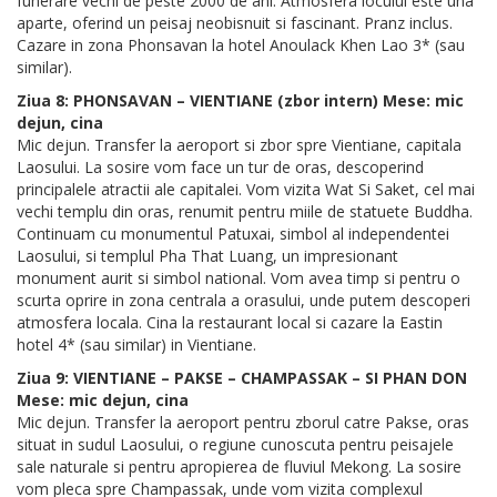
funerare vechi de peste 2000 de ani. Atmosfera locului este una
aparte, oferind un peisaj neobisnuit si fascinant. Pranz inclus.
Cazare in zona Phonsavan la hotel Anoulack Khen Lao 3* (sau
similar).
Ziua 8: PHONSAVAN – VIENTIANE (zbor intern) Mese: mic
dejun, cina
Mic dejun. Transfer la aeroport si zbor spre Vientiane, capitala
Laosului. La sosire vom face un tur de oras, descoperind
principalele atractii ale capitalei. Vom vizita Wat Si Saket, cel mai
vechi templu din oras, renumit pentru miile de statuete Buddha.
Continuam cu monumentul Patuxai, simbol al independentei
Laosului, si templul Pha That Luang, un impresionant
monument aurit si simbol national. Vom avea timp si pentru o
scurta oprire in zona centrala a orasului, unde putem descoperi
atmosfera locala. Cina la restaurant local si cazare la Eastin
hotel 4* (sau similar) in Vientiane.
Ziua 9: VIENTIANE – PAKSE – CHAMPASSAK – SI PHAN DON
Mese: mic dejun, cina
Mic dejun. Transfer la aeroport pentru zborul catre Pakse, oras
situat in sudul Laosului, o regiune cunoscuta pentru peisajele
sale naturale si pentru apropierea de fluviul Mekong. La sosire
vom pleca spre Champassak, unde vom vizita complexul