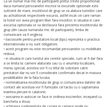
La un numar mai mic de participanti pretul creste proportional;
daca numarul persoanelor inscrise la excursiile optionale este
suficient de mare, insotitorul de grup se va alatura turistilor care
au achizitionat respectivele excursii, astfel incat cei care raman
la hotel vor avea program liber fara insotitor; in situatia in care
excursia optionala se va desfasura fara prezenta insotitorului de
grup (din cauza numarului mic de participanti), limba de
comunicare va fi engleza;
• bacsisurile pentru prestatorii locali (tips) reprezinta o practica
internationala si nu sunt obligatorii;
• acest program nu este recomandat persoanelor cu mobilitate
redusa;
• in situatia in care turistul are cerinte speciale, cum ar fi dar fara
a se limita la: camere alaturate sau cu o anumita localizare,
meniu special, acestea vor fi cu titlul de solicitare catre
prestatori dar nu vor fi considerate confirmate decat in masura
posibilitatilor de la fata locului;
• nominalizarea insotitorului de grup si comunicarea datelor de
contact ale acestuia vor fi furnizate cel tarziu cu o saptamana
inaintea plecarii in calatorie;
• asezarea in autocar se face in ordinea inscrierilor, incepand cu
bancheta a doua;
• achitarea suplimentului de cazare in camera single nu