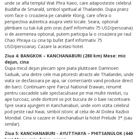
unde se afla templul Wat Phra Kaeo, care adaposteste celebrul
Buddha de Smarald, simbol spiritual al Thailandei. Dupa pranz
vom face o croaziera pe canalele Klong, care ofera o
perspectiva autentica asupra vietii locale. Seara, optional
plimbare cu tuk-tuk prin oras (tarif informativ 75 USD/persoana)
si de asemenea optional, putem participa la o croaziera pe raul
Chao Phraya cu cina tip bufet (tarif informativ 75
USD/persoana). Cazare la acelasi hotel.
Ziua 4: BANGKOK – KANCHANABURI (280 km) Mese: mic
dejun, cina
Dupa micul dejun plecam spre piata plutitoare Damnoen
Saduak, una dintre cele mai pitoresti atractii ale Thailandei, unde
viata se desfasoara pe apa, iar comerciantii vand produse direct
din barci. Continuam spre Parcul National Erawan, renumit
pentru cascadele sale spectaculoase pe mai multe niveluri, cu
ape turcoaz, unde doritorii se pot bucura de o baie racoritoare.
Spre seara ajungem in Kanchanaburi, unde vom vizita celebrul
pod peste raul Kwai, simbol istoric al celui de-Al Doilea Razboi
Mondial. Cina si cazare in Kanchanaburi la hotel Prelude 3* (sau
similar).
Ziua 5: KANCHANABURI - AYUTTHAYA – PHITSANULOK (440