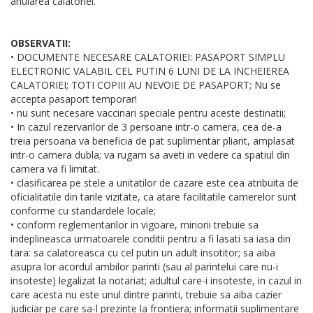
anularea calatoriei.
OBSERVATII:
• DOCUMENTE NECESARE CALATORIEI: PASAPORT SIMPLU
ELECTRONIC VALABIL CEL PUTIN 6 LUNI DE LA INCHEIEREA
CALATORIEI; TOTI COPIII AU NEVOIE DE PASAPORT; Nu se
accepta pasaport temporar!
• nu sunt necesare vaccinari speciale pentru aceste destinatii;
• In cazul rezervarilor de 3 persoane intr-o camera, cea de-a
treia persoana va beneficia de pat suplimentar pliant, amplasat
intr-o camera dubla; va rugam sa aveti in vedere ca spatiul din
camera va fi limitat.
• clasificarea pe stele a unitatilor de cazare este cea atribuita de
oficialitatile din tarile vizitate, ca atare facilitatile camerelor sunt
conforme cu standardele locale;
• conform reglementarilor in vigoare, minorii trebuie sa
indeplineasca urmatoarele conditii pentru a fi lasati sa iasa din
tara: sa calatoreasca cu cel putin un adult insotitor; sa aiba
asupra lor acordul ambilor parinti (sau al parintelui care nu-i
insoteste) legalizat la notariat; adultul care-i insoteste, in cazul in
care acesta nu este unul dintre parinti, trebuie sa aiba cazier
judiciar pe care sa-l prezinte la frontiera; informatii suplimentare