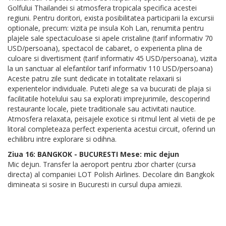
Golfului Thailandei si atmosfera tropicala specifica acestei
regiuni. Pentru doritori, exista posibilitatea participarii la excursii
optionale, precum: vizita pe insula Koh Lan, renumita pentru
plajele sale spectaculoase si apele cristaline (tarif informativ 70
USD/persoana), spectacol de cabaret, o experienta plina de
culoare si divertisment (tarif informativ 45 USD/persoana), vizita
la un sanctuar al elefantilor tarif informativ 110 USD/persoana)
Aceste patru zile sunt dedicate in totalitate relaxarii si
experientelor individuale. Puteti alege sa va bucurati de plaja si
facilitatile hotelului sau sa explorati imprejurimile, descoperind
restaurante locale, piete traditionale sau activitati nautice.
Atmosfera relaxata, peisajele exotice si ritmul lent al vietii de pe
litoral completeaza perfect experienta acestui circuit, oferind un
echilibru intre explorare si odihna.
Ziua 16: BANGKOK - BUCURESTI Mese: mic dejun
Mic dejun. Transfer la aeroport pentru zbor charter (cursa
directa) al companiei LOT Polish Airlines. Decolare din Bangkok
dimineata si sosire in Bucuresti in cursul dupa amiezii.