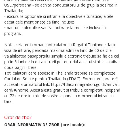
USD/persoana - se achita conducatorului de grup la sosirea in
Thailanda;
• excursiile optionale si intrarile la obiectivele turistice, altele
decat cele mentionate ca fiind incluse;
• bauturile alcoolice sau racoritoare la mesele incluse in
program.
Nota: cetatenii romani pot calatori in Regatul Thailandei fara
viza de intrare, perioada maxima admisa fiind de 60 de zile.
Valabilitatea pasaportului simplu electronic trebuie sa fie de cel
putin 6 luni de la data intrarii pe teritoriul acestui stat si sa aiba
doua pagini libere.
Toti calatorii care sosesc in Thailanda trebuie sa completeze
Cardul de Sosire pentru Thailanda (TDAC). Formularul poate fi
accesat la urmatorul link: https://tdac.immigration.go.th/arrival-
card/#/home. Acesta este gratuit si trebuie completat incepand
cu 72 de ore inainte de sosire si pana la momentul intrarii in
tara.
Orar de zbor
ORAR INFORMATIV DE ZBOR (ore locale):