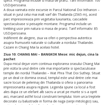
specii. Programul include si masa de pranz. Tarif informativ: 100
USD/persoana.
A doua varinata este excursie in Parcul National Doi Inthanon –
situat in jurul celui mai inalt varf din Thailanda (2565 m), acest
parc impresioneaza prin vegetatia luxurianta, cascadele
spectaculoase si peisajele montane. Programul include un
trekking usor prin natura si masa de pranz. Tarif informativ: 85
USD/persoana.
Indiferent de alegere, ziua va oferi o perspectiva autentica
asupra frumusetii naturale si culturale a nordului Thailandei.
Cazare in Chiang Mai la acelasi hotel.
Ziua 10: CHIANG MAI – BANGKOK Mese: mic dejun, cina la
pachet
Dupa micul dejun vom continua explorarea orasului Chiang Mai
prin vizita la unul dintre cele mai importante si spectaculoase
temple din nordul Thailandei – Wat Phra That Doi Suthep. Situat
pe un deal ce domina orasul, templul este unul dintre cele mai
sacre locuri de pelerinaj din Thailanda si ofera o panorama
impresionanta asupra regiunii. Legenda spune ca locul a fost
ales dupa ce un elefant alb sacru a urcat pe munte si s-a oprit
aici, marcand astfel locul construirii templului. Vom urca treptele
decorate cu balustrade in forma de naga (serpi mitologici) sau,