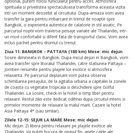
optional, putem folosi funicularul pentru acces. Atmosfera
spirituala si privelistea spectaculoasa transforma aceasta vizita
intr-un moment deosebit al circuitului. Dupa-amiaza vom avea
transfer la gara pentru imbarcare in trenul de noapte spre
Bangkok, o experienta autentica de calatorie in stil asiatic. Pe
parcursul noptii vom traversa peisaje variate ale Thailandei, intr-
un mod confortabil si diferit fata de transportul clasic. Vom avea
inclus pachet pentru drumul cu trenul.
Ziua 11: BANGKOK – PATTAYA (180 km) Mese: mic dejun
Sosire dimineata in Bangkok. Dupa micul dejun in Bangkok, vom
avea transfer spre litoralul Thailandei, catre statiunea Pattaya –
Jomtien renumite pentru plajele lor exotice si atmosfera
relaxanta. Pe parcursul deplasarii vom putea observa
schimbarea peisajului, de la agitatia urbana a capitalei la zonele
de coasta cu vegetatie tropicala si deschidere spre Golful
Thailandei. La sosire, check-in la hotel si timp liber pentru
relaxare. Restul zilei este dedicat odihnei dupa circuitul intens si
primelor momente de relaxare la malul marii. Cazare la hotel
Asia Pattaya 4* (sau similar).
Zilele 12-15: SEJUR LA MARE Mese: mic dejun
Mic dejun. Zi libera pentru relaxare pe plajele exotice ale
Thailandei. Va puteti bucura de nisipul fin, apele calde ale