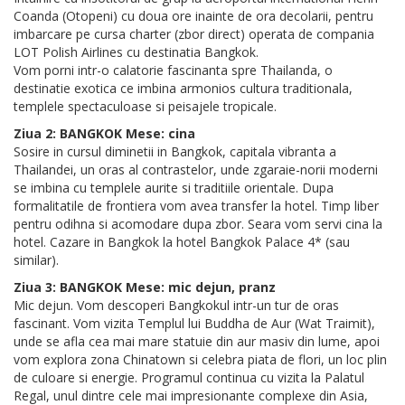
Coanda (Otopeni) cu doua ore inainte de ora decolarii, pentru
imbarcare pe cursa charter (zbor direct) operata de compania
LOT Polish Airlines cu destinatia Bangkok.
Vom porni intr-o calatorie fascinanta spre Thailanda, o
destinatie exotica ce imbina armonios cultura traditionala,
templele spectaculoase si peisajele tropicale.
Ziua 2: BANGKOK Mese: cina
Sosire in cursul diminetii in Bangkok, capitala vibranta a
Thailandei, un oras al contrastelor, unde zgaraie-norii moderni
se imbina cu templele aurite si traditiile orientale. Dupa
formalitatile de frontiera vom avea transfer la hotel. Timp liber
pentru odihna si acomodare dupa zbor. Seara vom servi cina la
hotel. Cazare in Bangkok la hotel Bangkok Palace 4* (sau
similar).
Ziua 3: BANGKOK Mese: mic dejun, pranz
Mic dejun. Vom descoperi Bangkokul intr-un tur de oras
fascinant. Vom vizita Templul lui Buddha de Aur (Wat Traimit),
unde se afla cea mai mare statuie din aur masiv din lume, apoi
vom explora zona Chinatown si celebra piata de flori, un loc plin
de culoare si energie. Programul continua cu vizita la Palatul
Regal, unul dintre cele mai impresionante complexe din Asia,