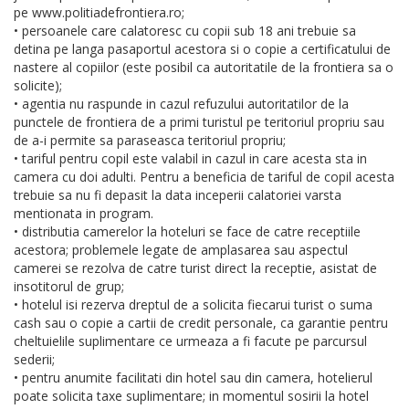
pe www.politiadefrontiera.ro;
• persoanele care calatoresc cu copii sub 18 ani trebuie sa
detina pe langa pasaportul acestora si o copie a certificatului de
nastere al copiilor (este posibil ca autoritatile de la frontiera sa o
solicite);
• agentia nu raspunde in cazul refuzului autoritatilor de la
punctele de frontiera de a primi turistul pe teritoriul propriu sau
de a-i permite sa paraseasca teritoriul propriu;
• tariful pentru copil este valabil in cazul in care acesta sta in
camera cu doi adulti. Pentru a beneficia de tariful de copil acesta
trebuie sa nu fi depasit la data inceperii calatoriei varsta
mentionata in program.
• distributia camerelor la hoteluri se face de catre receptiile
acestora; problemele legate de amplasarea sau aspectul
camerei se rezolva de catre turist direct la receptie, asistat de
insotitorul de grup;
• hotelul isi rezerva dreptul de a solicita fiecarui turist o suma
cash sau o copie a cartii de credit personale, ca garantie pentru
cheltuielile suplimentare ce urmeaza a fi facute pe parcursul
sederii;
• pentru anumite facilitati din hotel sau din camera, hotelierul
poate solicita taxe suplimentare; in momentul sosirii la hotel