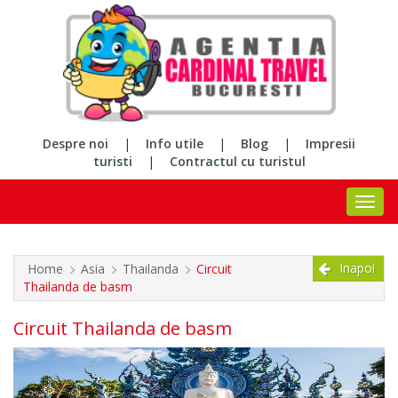
Despre noi
|
Info utile
|
Blog
|
Impresii
turisti
|
Contractul cu turistul
Inapoi
Home
Asia
Thailanda
Circuit
Thailanda de basm
Circuit Thailanda de basm