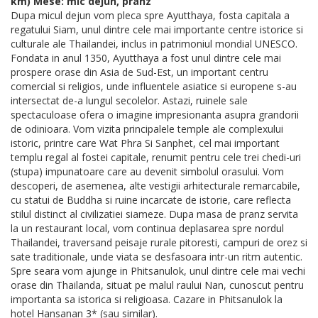
km) Mese: mic dejun, pranz
Dupa micul dejun vom pleca spre Ayutthaya, fosta capitala a
regatului Siam, unul dintre cele mai importante centre istorice si
culturale ale Thailandei, inclus in patrimoniul mondial UNESCO.
Fondata in anul 1350, Ayutthaya a fost unul dintre cele mai
prospere orase din Asia de Sud-Est, un important centru
comercial si religios, unde influentele asiatice si europene s-au
intersectat de-a lungul secolelor. Astazi, ruinele sale
spectaculoase ofera o imagine impresionanta asupra grandorii
de odinioara. Vom vizita principalele temple ale complexului
istoric, printre care Wat Phra Si Sanphet, cel mai important
templu regal al fostei capitale, renumit pentru cele trei chedi-uri
(stupa) impunatoare care au devenit simbolul orasului. Vom
descoperi, de asemenea, alte vestigii arhitecturale remarcabile,
cu statui de Buddha si ruine incarcate de istorie, care reflecta
stilul distinct al civilizatiei siameze. Dupa masa de pranz servita
la un restaurant local, vom continua deplasarea spre nordul
Thailandei, traversand peisaje rurale pitoresti, campuri de orez si
sate traditionale, unde viata se desfasoara intr-un ritm autentic.
Spre seara vom ajunge in Phitsanulok, unul dintre cele mai vechi
orase din Thailanda, situat pe malul raului Nan, cunoscut pentru
importanta sa istorica si religioasa. Cazare in Phitsanulok la
hotel Hansanan 3* (sau similar).