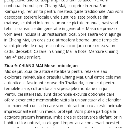
continua drumul spre Chiang Mai, cu oprire in zona San
Kampaeng, renumita pentru mestesugurile traditionale. Aici vom
descoperi ateliere locale unde sunt realizate produse din
matase, sculpturi in lemn si umbrele pictate manual, pastrand
tehnici transmise din generatie in generatie. Masa de pranz o
vom avea inclusa la un restaurant local. Spre seara vom ajunge
in Chiang Mai, un oras cu o atmosfera boema, unde templele
vechi, pietele de noapte si natura inconjuratoare creeaza un
cadru deosebit. Cazare in Chiang Mai la hotel Mercure Chiang
Mai 4* (sau similar).
Ziua 9: CHIANG MAI Mese: mic dejun
Mic dejun. Ziua de astazi este libera pentru relaxare sau
explorare individuala a orasului Chiang Mai, unul dintre cele mai
autentice si fascinante orase din Thailanda, cunoscut pentru
templele sale, cultura locala si peisajele montane din jur.
Pentru cei interesati, sunt disponibile excursii optionale care
ofera experiente memorabile: vizita la un sanctuar al elefantilor
– o experienta unica in care vom interactiona cu aceste animale
impresionante intr-un mediu protejat. Vom putea participa la
activitati precum hranirea, imbaierea si observarea elefantilor in
habitatul lor natural, intelegand importanta conservarii acestei