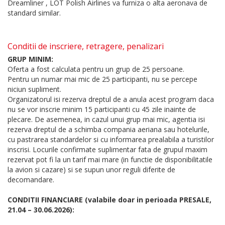
Dreamliner , LOT Polish Airlines va furniza o alta aeronava de
standard similar.
Conditii de inscriere, retragere, penalizari
GRUP MINIM:
Oferta a fost calculata pentru un grup de 25 persoane.
Pentru un numar mai mic de 25 participanti, nu se percepe
niciun supliment.
Organizatorul isi rezerva dreptul de a anula acest program daca
nu se vor inscrie minim 15 participanti cu 45 zile inainte de
plecare. De asemenea, in cazul unui grup mai mic, agentia isi
rezerva dreptul de a schimba compania aeriana sau hotelurile,
cu pastrarea standardelor si cu informarea prealabila a turistilor
inscrisi. Locurile confirmate suplimentar fata de grupul maxim
rezervat pot fi la un tarif mai mare (in functie de disponibilitatile
la avion si cazare) si se supun unor reguli diferite de
decomandare.
CONDITII FINANCIARE (valabile doar in perioada PRESALE,
21.04 – 30.06.2026):