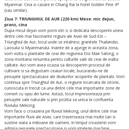
Myanmar. Cina si cazare in Chiang Rai la hotel Golden Pine 4*
(sau similar).
Ziua 7: TRIUNGHIUL DE AUR (220 km) Mese: mic dejun,
pranz, cina
Dupa micul dejun vom porni intr-o zi dedicata descoperirii uneia
dintre cele mai fascinante regiuni ale Asiei de Sud-Est –
Triunghiul de Aur, locul unde se intalnesc granitele Thailandei,
Laosului si Myanmarului. Inainte de a ajunge in aceasta zona,
vom vizita o plantatie de ceai din regiunea Doi Mae Salong, o
zona montana renumita pentru culturile sale de ceai de inalta
calitate. Aici vom avea ocazia sa descoperim procesul de
cultivare si sa degustam ceaiuri locale, bucurandu-ne de
peisajele spectaculoase ale dealurilor acoperite de plantatii. Vom
continua spre Triunghiul de Aur, o regiune incarcata de istorie,
cunoscuta in trecut ca una dintre cele mai importante zone de
comert cu opiu din lume. Astazi, locul impresioneaza prin
peisajele sale naturale si prin pozitia sa unica la confluenta
fluviului Mekong.
Vom face o croaziera pe fluviul Mekong, unul dintre cele mai
importante fluvii ale Asiei, care traverseaza mai multe tari si
sustine viata a milioane de oameni. In timpul croazierei vom
admira peisajele spectaculoase si vom intelege mai bine