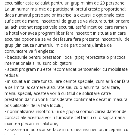
excursiilor este calculat pentru un grup minim de 20 persoane.
La un numar mai mic de participanti pretul creste proportional;
daca numarul persoanelor inscrise la excursiile optionale este
suficient de mare, insotitorul de grup se va alatura turistilor care
au achizitionat respectivele excursii, astfel incat cei care raman
la hotel vor avea program liber fara insotitor; in situatia in care
excursia optionala se va desfasura fara prezenta insotitorului de
grup (din cauza numarului mic de participanti), limba de
comunicare va fi engleza;
• bacsisurile pentru prestatorii locali (tips) reprezinta o practica
internationala si nu sunt obligatorii;
• acest program nu este recomandat persoanelor cu mobilitate
redusa;
• in situatia in care turistul are cerinte speciale, cum ar fi dar fara
a se limita la: camere alaturate sau cu o anumita localizare,
meniu special, acestea vor fi cu titlul de solicitare catre
prestatori dar nu vor fi considerate confirmate decat in masura
posibilitatilor de la fata locului;
• nominalizarea insotitorului de grup si comunicarea datelor de
contact ale acestuia vor fi furnizate cel tarziu cu o saptamana
inaintea plecarii in calatorie;
• asezarea in autocar se face in ordinea inscrierilor, incepand cu