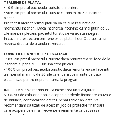
TERMENE DE PLATA:
• 10% din pretul pachetului turistic la inscriere;
• 90% din pretul pachetului turistic cu minim 30 zile inaintea
plecarii.
Procentul aferent primei plati sa va calcula in functie de
momentul inscrierii. Daca inscrierea intervine cu mai putin de 30
zile inaintea plecarii, pachetul turistic se va achita integral.
In cazul nerespectarii termenelor de plata, Tour Operatorul isi
rezerva dreptul de a anula rezervarea.
CONDITII DE ANULARE / PENALIZARI:
• 10% din pretul pachetului turistic daca renuntarea se face de la
inscriere si pana cu 30 zile inaintea plecarii;
• 100% din pretul pachetului turistic daca renuntarea se face intr-
un interval mai mic de 30 zile calendaristice inainte de data
plecarii sau pentru neprezentarea la program.
IMPORTANT! Va reamintim ca incheierea unei Asigurari
STORNO de calatorie poate acoperi pierderile financiare cauzate
de anulare, contracarand efectul penalizarilor aplicate. Va
recomandam sa uzati de acest mijloc de protectie financiara
care acopera cele mai frecvente evenimente ce cauzeaza