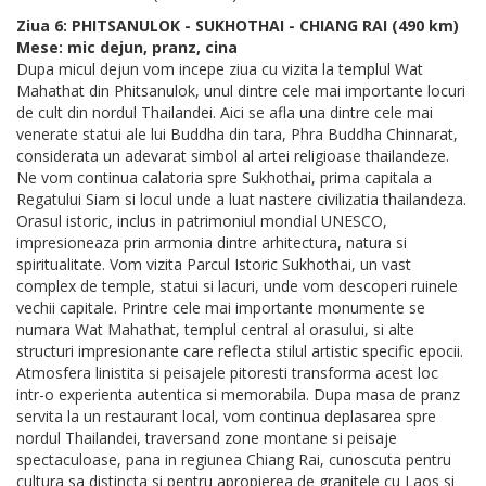
Ziua 6: PHITSANULOK - SUKHOTHAI - CHIANG RAI (490 km)
Mese: mic dejun, pranz, cina
Dupa micul dejun vom incepe ziua cu vizita la templul Wat
Mahathat din Phitsanulok, unul dintre cele mai importante locuri
de cult din nordul Thailandei. Aici se afla una dintre cele mai
venerate statui ale lui Buddha din tara, Phra Buddha Chinnarat,
considerata un adevarat simbol al artei religioase thailandeze.
Ne vom continua calatoria spre Sukhothai, prima capitala a
Regatului Siam si locul unde a luat nastere civilizatia thailandeza.
Orasul istoric, inclus in patrimoniul mondial UNESCO,
impresioneaza prin armonia dintre arhitectura, natura si
spiritualitate. Vom vizita Parcul Istoric Sukhothai, un vast
complex de temple, statui si lacuri, unde vom descoperi ruinele
vechii capitale. Printre cele mai importante monumente se
numara Wat Mahathat, templul central al orasului, si alte
structuri impresionante care reflecta stilul artistic specific epocii.
Atmosfera linistita si peisajele pitoresti transforma acest loc
intr-o experienta autentica si memorabila. Dupa masa de pranz
servita la un restaurant local, vom continua deplasarea spre
nordul Thailandei, traversand zone montane si peisaje
spectaculoase, pana in regiunea Chiang Rai, cunoscuta pentru
cultura sa distincta si pentru apropierea de granitele cu Laos si