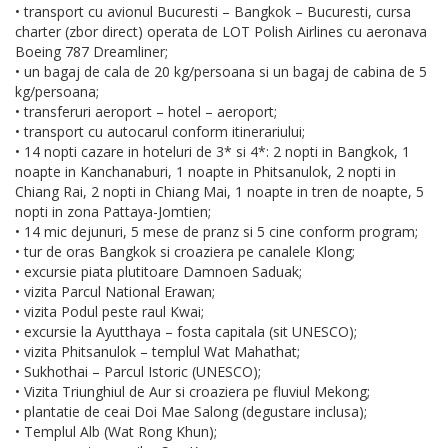
• transport cu avionul Bucuresti – Bangkok – Bucuresti, cursa
charter (zbor direct) operata de LOT Polish Airlines cu aeronava
Boeing 787 Dreamliner;
• un bagaj de cala de 20 kg/persoana si un bagaj de cabina de 5
kg/persoana;
• transferuri aeroport – hotel – aeroport;
• transport cu autocarul conform itinerariului;
• 14 nopti cazare in hoteluri de 3* si 4*: 2 nopti in Bangkok, 1
noapte in Kanchanaburi, 1 noapte in Phitsanulok, 2 nopti in
Chiang Rai, 2 nopti in Chiang Mai, 1 noapte in tren de noapte, 5
nopti in zona Pattaya-Jomtien;
• 14 mic dejunuri, 5 mese de pranz si 5 cine conform program;
• tur de oras Bangkok si croaziera pe canalele Klong;
• excursie piata plutitoare Damnoen Saduak;
• vizita Parcul National Erawan;
• vizita Podul peste raul Kwai;
• excursie la Ayutthaya – fosta capitala (sit UNESCO);
• vizita Phitsanulok – templul Wat Mahathat;
• Sukhothai – Parcul Istoric (UNESCO);
• Vizita Triunghiul de Aur si croaziera pe fluviul Mekong;
• plantatie de ceai Doi Mae Salong (degustare inclusa);
• Templul Alb (Wat Rong Khun);