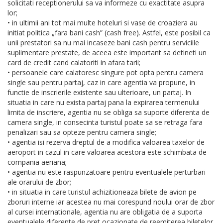
solicitati receptionerului sa va informeze cu exactitate asupra
lor;
• in ultimii ani tot mai multe hoteluri si vase de croaziera au
initiat politica „fara bani cash” (cash free). Astfel, este posibil ca
unii prestatori sa nu mai incaseze bani cash pentru serviciile
suplimentare prestate, de aceea este important sa detineti un
card de credit cand calatoriti in afara tarii;
• persoanele care calatoresc singure pot opta pentru camera
single sau pentru partaj, caz in care agentia va propune, in
functie de inscrierile existente sau ulterioare, un partaj. In
situatia in care nu exista partaj pana la expirarea termenului
limita de inscriere, agentia nu se obliga sa suporte diferenta de
camera single, in consecinta turistul poate sa se retraga fara
penalizari sau sa opteze pentru camera single;
• agentia isi rezerva dreptul de a modifica valoarea taxelor de
aeroport in cazul in care valoarea acestora este schimbata de
compania aeriana;
• agentia nu este raspunzatoare pentru eventualele perturbari
ale orarului de zbor;
• in situatia in care turistul achizitioneaza bilete de avion pe
zboruri interne iar acestea nu mai corespund noului orar de zbor
al cursei internationale, agentia nu are obligatia de a suporta
eventualele diferente de pret ocazionate de reemiterea biletelor