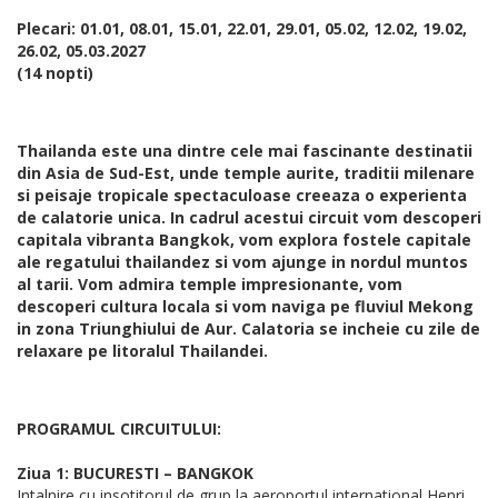
Plecari: 01.01, 08.01, 15.01, 22.01, 29.01, 05.02, 12.02, 19.02,
26.02, 05.03.2027
(14 nopti)
Thailanda este una dintre cele mai fascinante destinatii
din Asia de Sud-Est, unde temple aurite, traditii milenare
si peisaje tropicale spectaculoase creeaza o experienta
de calatorie unica. In cadrul acestui circuit vom descoperi
capitala vibranta Bangkok, vom explora fostele capitale
ale regatului thailandez si vom ajunge in nordul muntos
al tarii. Vom admira temple impresionante, vom
descoperi cultura locala si vom naviga pe fluviul Mekong
in zona Triunghiului de Aur. Calatoria se incheie cu zile de
relaxare pe litoralul Thailandei.
PROGRAMUL CIRCUITULUI:
Ziua 1: BUCURESTI – BANGKOK
Intalnire cu insotitorul de grup la aeroportul international Henri