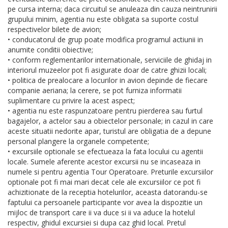
pe cursa interna; daca circuitul se anuleaza din cauza neintrunirii
grupului minim, agentia nu este obligata sa suporte costul
respectivelor bilete de avion;
• conducatorul de grup poate modifica programul actiunii in
anumite conditii obiective;
• conform reglementarilor internationale, serviciile de ghidaj in
interiorul muzeelor pot fi asigurate doar de catre ghizii locali;
• politica de prealocare a locurilor in avion depinde de fiecare
companie aeriana; la cerere, se pot furniza informatii
suplimentare cu privire la acest aspect;
• agentia nu este raspunzatoare pentru pierderea sau furtul
bagajelor, a actelor sau a obiectelor personale; in cazul in care
aceste situatii nedorite apar, turistul are obligatia de a depune
personal plangere la organele competente;
• excursiile optionale se efectueaza la fata locului cu agentii
locale. Sumele aferente acestor excursii nu se incaseaza in
numele si pentru agentia Tour Operatoare. Preturile excursiilor
optionale pot fi mai mari decat cele ale excursiilor ce pot fi
achizitionate de la receptia hotelurilor, aceasta datorandu-se
faptului ca persoanele participante vor avea la dispozitie un
mijloc de transport care ii va duce si ii va aduce la hotelul
respectiv, ghidul excursiei si dupa caz ghid local. Pretul