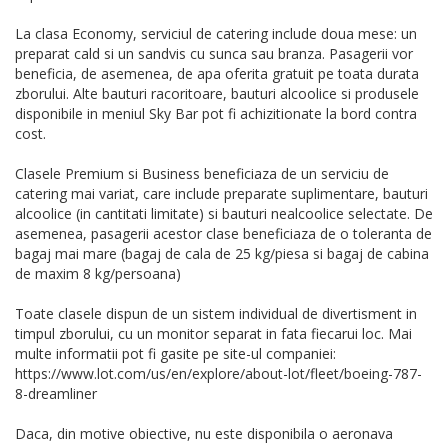
La clasa Economy, serviciul de catering include doua mese: un
preparat cald si un sandvis cu sunca sau branza. Pasagerii vor
beneficia, de asemenea, de apa oferita gratuit pe toata durata
zborului. Alte bauturi racoritoare, bauturi alcoolice si produsele
disponibile in meniul Sky Bar pot fi achizitionate la bord contra
cost.
Clasele Premium si Business beneficiaza de un serviciu de
catering mai variat, care include preparate suplimentare, bauturi
alcoolice (in cantitati limitate) si bauturi nealcoolice selectate. De
asemenea, pasagerii acestor clase beneficiaza de o toleranta de
bagaj mai mare (bagaj de cala de 25 kg/piesa si bagaj de cabina
de maxim 8 kg/persoana)
Toate clasele dispun de un sistem individual de divertisment in
timpul zborului, cu un monitor separat in fata fiecarui loc. Mai
multe informatii pot fi gasite pe site-ul companiei:
https://www.lot.com/us/en/explore/about-lot/fleet/boeing-787-
8-dreamliner
Daca, din motive obiective, nu este disponibila o aeronava