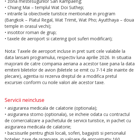
• zona mestesugurilor San Kampaeng;
• Chiang Mai – templul Wat Doi Suthep;
• intrarile la obiectivele turistice mentionate in program
(Bangkok – Platul Regal, Wat Trimit, Wat Pho; Ayutthaya – doua
temple in orasul vechi);
• insotitor roman de grup;
• taxele de aeroport si catering (pot suferi modificari);
Nota: Taxele de aeroport incluse in pret sunt cele valabile la
data lansarii programului, respectiv luna aprilie 2026. In situatia
majorarii de catre compania aeriana a acestor taxe pana la data
emiterii biletelor de avion (biletele se emit cu 7-14 zile inainte de
plecare), agentia isi rezerva dreptul de a modifica pretul
excursiei conform cu noile valori ale acestor taxe.
Servicii neincluse
• asigurarea medicala de calatorie (optionala);
• asigurarea storno (optionala), se incheie odata cu contractul
de comercializare a pachetului de servicii turistice, in pachet cu
asigurarea medicala de calatorie;
• bacsisurile pentru ghizii locali, soferi, bagajisti si personalul
hotelier, taxe de rezervare, in valoare de aproximativ 160