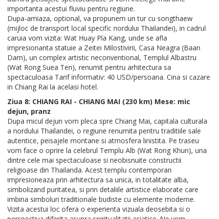
importanta acestui fluviu pentru regiune.
Dupa-amiaza, optional, va propunem un tur cu songthaew
(mijloc de transport local specific nordului Thailandei), in cadrul
caruia vom vizita: Wat Huay Pla Kang, unde se afla
impresionanta statuie a Zeitei Milostivirii, Casa Neagra (Baan
Dam), un complex artistic neconventional, Templul Albastru
(Wat Rong Suea Ten), renumit pentru arhitectura sa
spectaculoasa Tarif informativ: 40 USD/persoana. Cina si cazare
in Chiang Rai la acelasi hotel.
Ziua 8: CHIANG RAI - CHIANG MAI (230 km) Mese: mic
dejun, pranz
Dupa micul dejun vom pleca spre Chiang Mai, capitala culturala
a nordului Thailandei, o regiune renumita pentru traditiile sale
autentice, peisajele montane si atmosfera linistita. Pe traseu
vom face o oprire la celebrul Templu Alb (Wat Rong Khun), una
dintre cele mai spectaculoase si neobisnuite constructii
religioase din Thailanda. Acest templu contemporan
impresioneaza prin arhitectura sa unica, in totalitate alba,
simbolizand puritatea, si prin detaliile artistice elaborate care
imbina simboluri traditionale budiste cu elemente moderne.
Vizita acestui loc ofera o experienta vizuala deosebita si o
perspectiva diferita asupra spiritualitatii asiatice. Ne vom