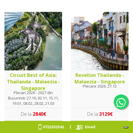
Circuit Best of Asia:
Revelion Thailanda -
Thailanda - Malaezia -
Malaezia - Singapore
Plecare 2026: 27.12
Singapore
Plecari 2026 - 2027 din
Bucuresti: 27.10, 02.11, 15.11,
19.01, 08.02, 28.02, 21.03
Plecari 2027 din Cluj
De la
2840€
De la
3129€
Napoca: 19.01, 8.02, 28.02,
21.03 Plecari 2027 din
Timisoara: 28.02, 21.03
Vezi oferta
Vezi oferta
|
0722332542
Email