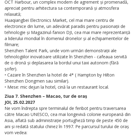
OCT Harbour, un complex modern de agrement și promenadă,
apreciat pentru arhitectura sa contemporană și atmosfera
relaxată;
Huaqiangbei Electronics Market, cel mai mare centru de
electronice din lume, un adevărat paradis pentru pasionații de
tehnologie și Magazinul-fanion DJI, cea mai mare reprezentanță
a liderului mondial în domeniul dronelor și al echipamentelor de
filmare;
Shenzhen Talent Park, unde vom urmări demonstrații ale
tehnologiilor inovatoare utilizate în Shenzhen - cafeaua servită
de o dronă și deplasarea la bordul unui taxi autonom (fără
șofer).
• Cazare în Shenzhen la hotel de 4* ( Hampton by Hilton
Shenzhen Dongmen sau similar).
• Mese: mic dejun la hotel, cină la un restaurant local.
Ziua 7. Shenzhen – Macao, tur de oraș
JOI, 25.02.2027
Ne vom îndrepta spre terminalul de feribot pentru traversarea
către Macao UNESCO, cea mai longevivă colonie europeană din
Asia, aflată sub administrație portugheză timp de peste 450 de
ani și redată statului chinez în 1997. Pe parcursul turului de oraș
vom vedea: