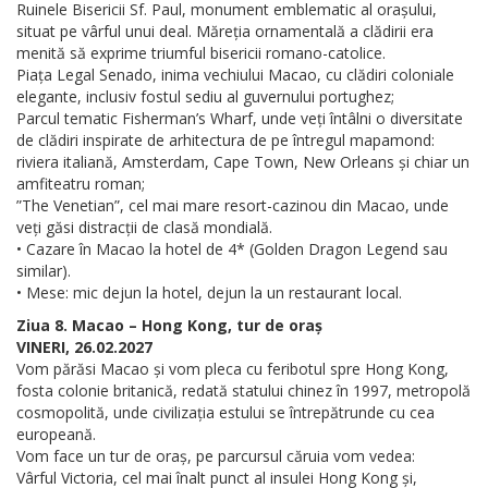
Ruinele Bisericii Sf. Paul, monument emblematic al orașului,
situat pe vârful unui deal. Măreția ornamentală a clădirii era
menită să exprime triumful bisericii romano-catolice.
Piața Legal Senado, inima vechiului Macao, cu clădiri coloniale
elegante, inclusiv fostul sediu al guvernului portughez;
Parcul tematic Fisherman’s Wharf, unde veți întâlni o diversitate
de clădiri inspirate de arhitectura de pe întregul mapamond:
riviera italiană, Amsterdam, Cape Town, New Orleans și chiar un
amfiteatru roman;
”The Venetian”, cel mai mare resort-cazinou din Macao, unde
veți găsi distracții de clasă mondială.
• Cazare în Macao la hotel de 4* (Golden Dragon Legend sau
similar).
• Mese: mic dejun la hotel, dejun la un restaurant local.
Ziua 8. Macao – Hong Kong, tur de oraș
VINERI, 26.02.2027
Vom părăsi Macao și vom pleca cu feribotul spre Hong Kong,
fosta colonie britanică, redată statului chinez în 1997, metropolă
cosmopolită, unde civilizația estului se întrepătrunde cu cea
europeană.
Vom face un tur de oraș, pe parcursul căruia vom vedea:
Vârful Victoria, cel mai înalt punct al insulei Hong Kong și,