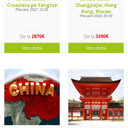
Croaziera pe Yangtze
Zhangjiajie, Hong
Plecare 2027: 22.05
Kong, Macao
Plecare 2026: 25.09
De la
2870€
De la
3290€
Vezi oferta
Vezi oferta