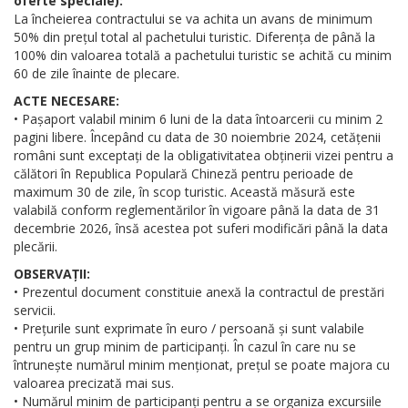
oferte speciale):
La încheierea contractului se va achita un avans de minimum
50% din prețul total al pachetului turistic. Diferența de până la
100% din valoarea totală a pachetului turistic se achită cu minim
60 de zile înainte de plecare.
ACTE NECESARE:
• Pașaport valabil minim 6 luni de la data întoarcerii cu minim 2
pagini libere. Începând cu data de 30 noiembrie 2024, cetățenii
români sunt exceptați de la obligativitatea obținerii vizei pentru a
călători în Republica Populară Chineză pentru perioade de
maximum 30 de zile, în scop turistic. Această măsură este
valabilă conform reglementărilor în vigoare până la data de 31
decembrie 2026, însă acestea pot suferi modificări până la data
plecării.
OBSERVAȚII:
• Prezentul document constituie anexă la contractul de prestări
servicii.
• Prețurile sunt exprimate în euro / persoană și sunt valabile
pentru un grup minim de participanți. În cazul în care nu se
întrunește numărul minim menționat, prețul se poate majora cu
valoarea precizată mai sus.
• Numărul minim de participanți pentru a se organiza excursiile