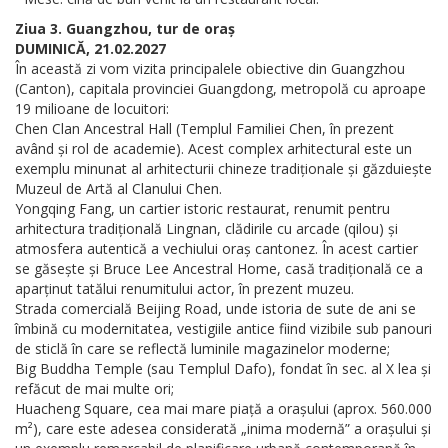
Ziua 3. Guangzhou, tur de oraș
DUMINICĂ, 21.02.2027
În această zi vom vizita principalele obiective din Guangzhou
(Canton), capitala provinciei Guangdong, metropolă cu aproape
19 milioane de locuitori:
Chen Clan Ancestral Hall (Templul Familiei Chen, în prezent
având și rol de academie). Acest complex arhitectural este un
exemplu minunat al arhitecturii chineze tradiționale și găzduiește
Muzeul de Artă al Clanului Chen.
Yongqing Fang, un cartier istoric restaurat, renumit pentru
arhitectura tradițională Lingnan, clădirile cu arcade (qilou) și
atmosfera autentică a vechiului oraș cantonez. În acest cartier
se găsește și Bruce Lee Ancestral Home, casă tradițională ce a
aparținut tatălui renumitului actor, în prezent muzeu.
Strada comercială Beijing Road, unde istoria de sute de ani se
îmbină cu modernitatea, vestigiile antice fiind vizibile sub panouri
de sticlă în care se reflectă luminile magazinelor moderne;
Big Buddha Temple (sau Templul Dafo), fondat în sec. al X lea și
refăcut de mai multe ori;
Huacheng Square, cea mai mare piață a orașului (aprox. 560.000
m²), care este adesea considerată „inima modernă” a orașului și