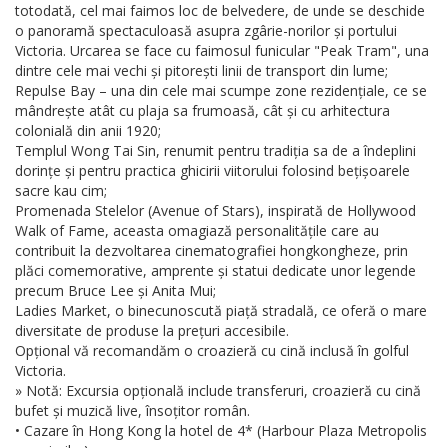
totodată, cel mai faimos loc de belvedere, de unde se deschide
o panoramă spectaculoasă asupra zgârie-norilor și portului
Victoria. Urcarea se face cu faimosul funicular "Peak Tram", una
dintre cele mai vechi și pitorești linii de transport din lume;
Repulse Bay – una din cele mai scumpe zone rezidențiale, ce se
mândrește atât cu plaja sa frumoasă, cât și cu arhitectura
colonială din anii 1920;
Templul Wong Tai Sin, renumit pentru tradiția sa de a îndeplini
dorințe și pentru practica ghicirii viitorului folosind bețișoarele
sacre kau cim;
Promenada Stelelor (Avenue of Stars), inspirată de Hollywood
Walk of Fame, aceasta omagiază personalitățile care au
contribuit la dezvoltarea cinematografiei hongkongheze, prin
plăci comemorative, amprente și statui dedicate unor legende
precum Bruce Lee și Anita Mui;
Ladies Market, o binecunoscută piață stradală, ce oferă o mare
diversitate de produse la prețuri accesibile.
Opțional vă recomandăm o croazieră cu cină inclusă în golful
Victoria.
» Notă: Excursia opțională include transferuri, croazieră cu cină
bufet și muzică live, însoțitor român.
• Cazare în Hong Kong la hotel de 4* (Harbour Plaza Metropolis