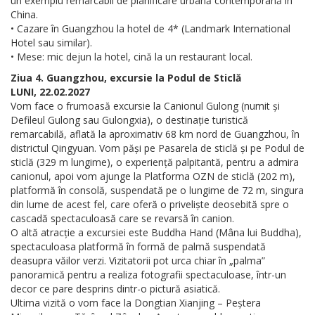
un exemplu remarcabil de planificare urbană contemporană în
China.
• Cazare în Guangzhou la hotel de 4* (Landmark International
Hotel sau similar).
• Mese: mic dejun la hotel, cină la un restaurant local.
Ziua 4. Guangzhou, excursie la Podul de Sticlă
LUNI, 22.02.2027
Vom face o frumoasă excursie la Canionul Gulong (numit și
Defileul Gulong sau Gulongxia), o destinație turistică
remarcabilă, aflată la aproximativ 68 km nord de Guangzhou, în
districtul Qingyuan. Vom păși pe Pasarela de sticlă și pe Podul de
sticlă (329 m lungime), o experiență palpitantă, pentru a admira
canionul, apoi vom ajunge la Platforma OZN de sticlă (202 m),
platformă în consolă, suspendată pe o lungime de 72 m, singura
din lume de acest fel, care oferă o priveliște deosebită spre o
cascadă spectaculoasă care se revarsă în canion.
O altă atracție a excursiei este Buddha Hand (Mâna lui Buddha),
spectaculoasa platformă în formă de palmă suspendată
deasupra văilor verzi. Vizitatorii pot urca chiar în „palma”
panoramică pentru a realiza fotografii spectaculoase, într-un
decor ce pare desprins dintr-o pictură asiatică.
Ultima vizită o vom face la Dongtian Xianjing – Peștera