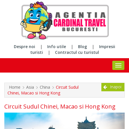
Despre noi
|
Info utile
|
Blog
|
Impresii
turisti
|
Contractul cu turistul
Inapoi
Home
Asia
China
Circuit Sudul
Chinei, Macao si Hong Kong
Circuit Sudul Chinei, Macao si Hong Kong