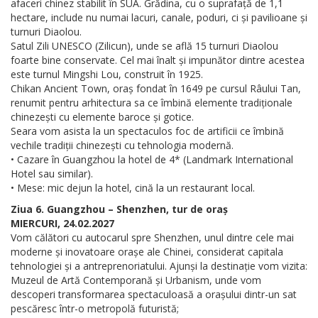
afaceri chinez stabilit în SUA. Grădina, cu o suprafață de 1,1
hectare, include nu numai lacuri, canale, poduri, ci și pavilioane și
turnuri Diaolou.
Satul Zili UNESCO (Zilicun), unde se află 15 turnuri Diaolou
foarte bine conservate. Cel mai înalt și impunător dintre acestea
este turnul Mingshi Lou, construit în 1925.
Chikan Ancient Town, oraș fondat în 1649 pe cursul Râului Tan,
renumit pentru arhitectura sa ce îmbină elemente tradiționale
chinezești cu elemente baroce și gotice.
Seara vom asista la un spectaculos foc de artificii ce îmbină
vechile tradiții chinezești cu tehnologia modernă.
• Cazare în Guangzhou la hotel de 4* (Landmark International
Hotel sau similar).
• Mese: mic dejun la hotel, cină la un restaurant local.
Ziua 6. Guangzhou – Shenzhen, tur de oraș
MIERCURI, 24.02.2027
Vom călători cu autocarul spre Shenzhen, unul dintre cele mai
moderne și inovatoare orașe ale Chinei, considerat capitala
tehnologiei și a antreprenoriatului. Ajunși la destinație vom vizita:
Muzeul de Artă Contemporană și Urbanism, unde vom
descoperi transformarea spectaculoasă a orașului dintr-un sat
pescăresc într-o metropolă futuristă;