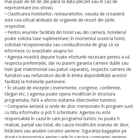
mai puțin de 60 de zile până la data plecării sau în caz de
neprezentare (no-show).
• Clasificarea hotelurilor, restaurantelor, vasului de croazieră
este cea oficial atribuită de organele de resort din țările
respective.
• Pentru anumite facilități din hotel sau din cameră, hotelierul
poate solicita taxe suplimentare; în momentul sosirii la hotel,
solicitați recepționerului sau conducătorului de grup să vă
informeze cu exactitate asupra lor.
• Agenția noastră depune toate eforturile necesare pentru a vă
respecta preferințele, dar nu putem garanta camere duble sau
twin (pat matrimonial sau paturi separate), respectiv camere de
fumători sau nefumători decât în limita disponibilității acestor
facilități la hotelurile partenere.
• În situații de excepție ( evenimente, congrese, conferințe,
târguri etc. ) agenția poate opera modificări în structura
programului, fără a afecta vizitarea obiectivelor turistice.
• Compania aeriană și orele de zbor menționate în program sunt
cu titlu informativ și pot fi schimbate. Agenția nu este
responsabilă în cazul în care programul turistic nu poate fi
realizat, parțial sau total, din cauza modificării orarului de zbor,
întârzierii sau anulării curselor aeriene. Siguranța bagajelor pe
durata transportului aerian cade în sarcina companiei aeriene.