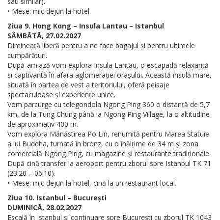
sau similar).
• Mese: mic dejun la hotel.
Ziua 9. Hong Kong – Insula Lantau – Istanbul
SÂMBĂTĂ, 27.02.2027
Dimineață liberă pentru a ne face bagajul și pentru ultimele
cumpărături.
După-amiază vom explora Insula Lantau, o escapadă relaxantă
și captivantă în afara aglomerației orașului. Această insulă mare,
situată în partea de vest a teritoriului, oferă peisaje
spectaculoase și experiențe unice.
Vom parcurge cu telegondola Ngong Ping 360 o distanță de 5,7
km, de la Tung Chung până la Ngong Ping Village, la o altitudine
de aproximativ 400 m.
Vom explora Mănăstirea Po Lin, renumită pentru Marea Statuie
a lui Buddha, turnată în bronz, cu o înălțime de 34 m și zona
comercială Ngong Ping, cu magazine și restaurante tradiționale.
După cină transfer la aeroport pentru zborul spre Istanbul TK 71
(23:20 – 06:10).
• Mese: mic dejun la hotel, cină la un restaurant local.
Ziua 10. Istanbul – București
DUMINICĂ, 28.02.2027
Escală în Istanbul și continuare spre București cu zborul TK 1043