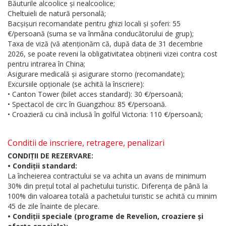
Băuturile alcoolice și nealcoolice;
Cheltuieli de natură personală;
Bacșișuri recomandate pentru ghizi locali și șoferi: 55
€/persoană (suma se va înmâna conducătorului de grup);
Taxa de viză (vă atenționăm că, după data de 31 decembrie
2026, se poate reveni la obligativitatea obținerii vizei contra cost
pentru intrarea în China;
Asigurare medicală și asigurare storno (recomandate);
Excursiile opționale (se achită la înscriere):
• Canton Tower (bilet acces standard): 30 €/persoană;
• Spectacol de circ în Guangzhou: 85 €/persoană.
• Croazieră cu cină inclusă în golful Victoria: 110 €/persoană;
Conditii de inscriere, retragere, penalizari
CONDIȚII DE REZERVARE:
• Condiții standard:
La încheierea contractului se va achita un avans de minimum
30% din prețul total al pachetului turistic. Diferența de până la
100% din valoarea totală a pachetului turistic se achită cu minim
45 de zile înainte de plecare.
• Condiții speciale (programe de Revelion, croaziere și