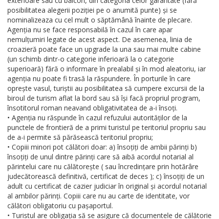
exterioare sau cu balcon, din categoria celor garantate (fără
posibilitatea alegerii poziției pe o anumită punte) și se
nominalizeaza cu cel mult o săptămână înainte de plecare.
Agenția nu se face responsabilă în cazul în care apar
nemulțumiri legate de acest aspect. De asemenea, linia de
croazieră poate face un upgrade la una sau mai multe cabine
(un schimb dintr-o categorie inferioară la o categorie
superioară) fără o informare în prealabil și în mod aleatoriu, iar
agenția nu poate fi trasă la răspundere. În porturile în care
oprește vasul, turiștii au posibilitatea să cumpere excursii de la
biroul de turism aflat la bord sau să își facă propriul program,
însotitorul roman neavand obligativitatea de a-i însoți.
• Agenția nu răspunde în cazul refuzului autorităților de la
punctele de frontieră de a primi turistul pe teritoriul propriu sau
de a-i permite să părăsească teritoriul propriu;
• Copiii minori pot călători doar: a) însoțiți de ambii părinți b)
însoțiți de unul dintre părinți care să aibă acordul notarial al
părintelui care nu călătorește ( sau încredințare prin hotărâre
judecătorească definitivă, certificat de deces ); c) însoțiți de un
adult cu certificat de cazier judiciar în original și acordul notarial
al ambilor părinți. Copiii care nu au carte de identitate, vor
călători obligatoriu cu pașaportul.
• Turistul are obligația să se asigure că documentele de călătorie