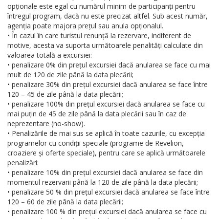
opționale este egal cu numărul minim de participanți pentru
întregul program, dacă nu este precizat altfel. Sub acest număr,
agenția poate majora prețul sau anula opționalul.
• În cazul în care turistul renunță la rezervare, indiferent de
motive, acesta va suporta următoarele penalități calculate din
valoarea totală a excursiei:
• penalizare 0% din prețul excursiei dacă anularea se face cu mai
mult de 120 de zile până la data plecării;
• penalizare 30% din prețul excursiei dacă anularea se face între
120 – 45 de zile până la data plecării;
• penalizare 100% din prețul excursiei dacă anularea se face cu
mai puțin de 45 de zile până la data plecării sau în caz de
neprezentare (no-show).
• Penalizările de mai sus se aplică în toate cazurile, cu excepția
programelor cu condiții speciale (programe de Revelion,
croaziere și oferte speciale), pentru care se aplică următoarele
penalizări:
• penalizare 10% din prețul excursiei dacă anularea se face din
momentul rezervarii până la 120 de zile până la data plecării;
• penalizare 50 % din prețul excursiei dacă anularea se face între
120 – 60 de zile până la data plecării;
• penalizare 100 % din prețul excursiei dacă anularea se face cu