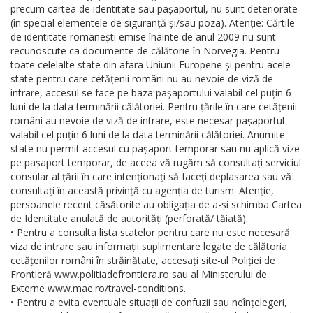
precum cartea de identitate sau pașaportul, nu sunt deteriorate
(în special elementele de siguranță și/sau poza). Atenție: Cărtile
de identitate romanești emise înainte de anul 2009 nu sunt
recunoscute ca documente de călătorie în Norvegia. Pentru
toate celelalte state din afara Uniunii Europene și pentru acele
state pentru care cetățenii români nu au nevoie de viză de
intrare, accesul se face pe baza pașaportului valabil cel puțin 6
luni de la data terminării călătoriei. Pentru țările în care cetățenii
români au nevoie de viză de intrare, este necesar pașaportul
valabil cel puțin 6 luni de la data terminării călătoriei. Anumite
state nu permit accesul cu pașaport temporar sau nu aplică vize
pe pașaport temporar, de aceea vă rugăm să consultați serviciul
consular al țării în care intenționați să faceți deplasarea sau vă
consultați în această privință cu agenția de turism. Atenție,
persoanele recent căsătorite au obligația de a-și schimba Cartea
de Identitate anulată de autorități (perforată/ tăiată).
• Pentru a consulta lista statelor pentru care nu este necesară
viza de intrare sau informații suplimentare legate de călătoria
cetățenilor români în străinătate, accesați site-ul Poliției de
Frontieră www.politiadefrontiera.ro sau al Ministerului de
Externe www.mae.ro/travel-conditions.
• Pentru a evita eventuale situații de confuzii sau neînțelegeri,