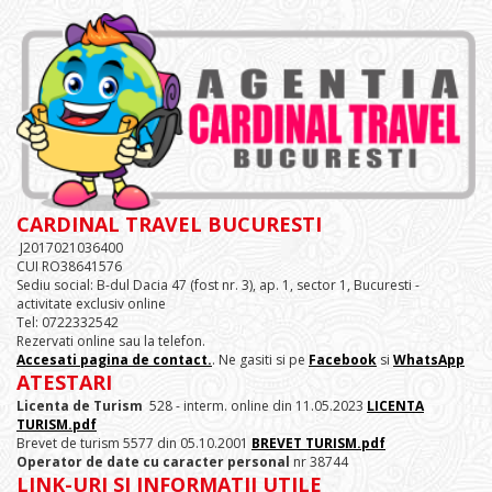
CARDINAL TRAVEL BUCURESTI
J2017021036400
CUI RO38641576
Sediu social: B-dul Dacia 47 (fost nr. 3), ap. 1, sector 1, Bucuresti -
activitate exclusiv online
Tel: 0722332542
Rezervati online sau la telefon.
Accesati pagina de contact.
. Ne gasiti si pe
Facebook
si
WhatsApp
ATESTARI
Licenta de Turism
528 - interm. online din 11.05.2023
LICENTA
TURISM.pdf
Brevet de turism 5577 din 05.10.2001
BREVET TURISM.pdf
Operator de date cu caracter personal
nr 38744
LINK-URI SI INFORMATII UTILE