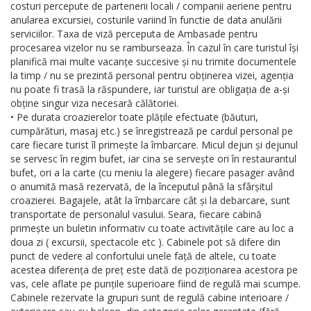
costuri percepute de partenerii locali / companii aeriene pentru
anularea excursiei, costurile variind în functie de data anulării
serviciilor. Taxa de viză perceputa de Ambasade pentru
procesarea vizelor nu se ramburseaza. În cazul în care turistul își
planifică mai multe vacanțe succesive și nu trimite documentele
la timp / nu se prezintă personal pentru obținerea vizei, agenția
nu poate fi trasă la răspundere, iar turistul are obligația de a-și
obține singur viza necesară călătoriei.
• Pe durata croazierelor toate plățile efectuate (băuturi,
cumpărături, masaj etc.) se înregistrează pe cardul personal pe
care fiecare turist îl primește la îmbarcare. Micul dejun și dejunul
se servesc în regim bufet, iar cina se servește ori în restaurantul
bufet, ori a la carte (cu meniu la alegere) fiecare pasager având
o anumită masă rezervată, de la începutul până la sfârșitul
croazierei. Bagajele, atât la îmbarcare cât și la debarcare, sunt
transportate de personalul vasului. Seara, fiecare cabină
primește un buletin informativ cu toate activitățile care au loc a
doua zi ( excursii, spectacole etc ). Cabinele pot să difere din
punct de vedere al confortului unele față de altele, cu toate
acestea diferența de preț este dată de poziționarea acestora pe
vas, cele aflate pe punțile superioare fiind de regulă mai scumpe.
Cabinele rezervate la grupuri sunt de regulă cabine interioare /