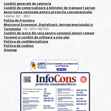
Conditii generale de calatorie
Conditii de comercializare a biletelor de transport aerian
Autoritatea nationala pentru protectia consumatorului
Telefon: 021 - 9551
Politia de Frontiera
Ministerul Economiei, Digitalizarii. Antreprenoriatului
si
Turismului
- Tel.: 0372 492 630
Conditii de iesire din tara pentru cetatenii minori romani
Termeni si conditii de utilizare a site-ului
Politica de confidentialitate
Politica de cookies
Sitemap