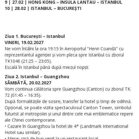
9 | 27.02 | HONG KONG – INSULA LANTAU – ISTANBUL
10 | 28.02 | ISTANBUL – BUCUREȘTI
Ziua 1. București – Istanbul
VINERI, 19.02.2027
Ne vom întâlni la ora 19:15 în Aeroportul ”Henri Coandă” cu
reprezentantul agenției și vom pleca spre Istanbul cu zborul
TK1046 (21:25 – 23:05).
Escală în Istanbul până după miezul nopții.
Ziua 2. Istanbul – Guangzhou
SÂMBĂTĂ, 20.02.2027
Vom continua călătoria spre Guangzhou (Canton) cu zborul TK
72 (01:45 – 16:35).
După formalitățile de sosire, transfer la hotel și timp de odihnă.
Opțional, se poate vizita spectaculosul Canton Tower, simbolul
futurist al metropolei și unul dintre cele mai emblematice repere
ale Chinei contemporane.
• Cazare în Guangzhou la hotel de 4* (Landmark International
Hotel sau similar).
• Mese: cină de bun venit la un restaurant local.