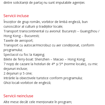
dintre solicitanții de partaj nu sunt imputabile agenției.
Servicii incluse
Însoțitor de grup român, vorbitor de limbă engleză, bun
cunoscător al culturii și tradițiilor locale;
Transport transcontinental cu avionul: București – Guangzhou /
Hong Kong – Bucuresti;
Taxele de aeroport;
Transport cu autocar/microbuz cu aer condiționat, conform
programului;
Spectacol cu foc la Kaiping;
Bilete de ferry-boat: Shenzhen – Macao – Hong Kong;
7 nopți de cazare la hoteluri de 4* și 5* (norme locale), cu mic
dejunuri incluse;
2 dejunuri și 5 cine;
Intrările la obiectivele turistice conform programului;
Ghizi locali vorbitori de engleză;
Servicii neincluse
Alte mese decât cele menționate în program;