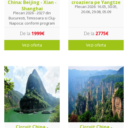
China: Beijing - Xian -
croaziera pe Yangtze
Plecari 2026: 16.05, 30.05,
Shanghai
20.06, 29.08, 05.09
Plecari 2026 - 2027 din
Bucuresti, Timisoara si Cluj-
Napoca: conform program
De la
1999€
De la
2775€
Vezi oferta
Vezi oferta
Circuit China -
Circuit China -