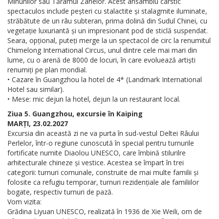
Minunilor sau Tărâmul Zânelor. Acest ansamblu carstic
spectaculos include peșteri cu stalactite și stalagmite iluminate,
străbătute de un râu subteran, prima dolină din Sudul Chinei, cu
vegetație luxuriantă și un impresionant pod de sticlă suspendat.
Seara, opțional, puteți merge la un spectacol de circ la renumitul
Chimelong International Circus, unul dintre cele mai mari din
lume, cu o arenă de 8000 de locuri, în care evoluează artiști
renumiți pe plan mondial.
• Cazare în Guangzhou la hotel de 4* (Landmark International
Hotel sau similar).
• Mese: mic dejun la hotel, dejun la un restaurant local.
Ziua 5. Guangzhou, excursie în Kaiping
MARȚI, 23.02.2027
Excursia din această zi ne va purta în sud-vestul Deltei Râului
Perlelor, într-o regiune cunoscută în special pentru turnurile
fortificate numite Diaolou UNESCO, care îmbină stilurilre
arhitecturale chineze și vestice. Acestea se împart în trei
categorii: turnuri comunale, construite de mai multe familii și
folosite ca refugiu temporar, turnuri rezidențiale ale familiilor
bogate, respectiv turnuri de pază.
Vom vizita:
Grădina Liyuan UNESCO, realizată în 1936 de Xie Weili, om de