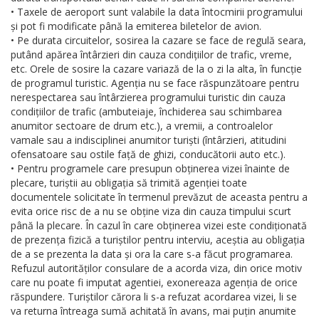
• Taxele de aeroport sunt valabile la data întocmirii programului
și pot fi modificate până la emiterea biletelor de avion.
• Pe durata circuitelor, sosirea la cazare se face de regulă seara,
putând apărea întârzieri din cauza condițiilor de trafic, vreme,
etc. Orele de sosire la cazare variază de la o zi la alta, în funcție
de programul turistic. Agenția nu se face răspunzătoare pentru
nerespectarea sau întârzierea programului turistic din cauza
condițiilor de trafic (ambuteiaje, închiderea sau schimbarea
anumitor sectoare de drum etc.), a vremii, a controalelor
vamale sau a indisciplinei anumitor turiști (întârzieri, atitudini
ofensatoare sau ostile față de ghizi, conducătorii auto etc.).
• Pentru programele care presupun obținerea vizei înainte de
plecare, turiștii au obligația să trimită agenției toate
documentele solicitate în termenul prevăzut de aceasta pentru a
evita orice risc de a nu se obține viza din cauza timpului scurt
până la plecare. În cazul în care obținerea vizei este condiționată
de prezența fizică a turiștilor pentru interviu, aceștia au obligația
de a se prezenta la data și ora la care s-a făcut programarea.
Refuzul autorităților consulare de a acorda viza, din orice motiv
care nu poate fi imputat agentiei, exonereaza agenția de orice
răspundere. Turiștilor cărora li s-a refuzat acordarea vizei, li se
va returna întreaga sumă achitată în avans, mai puțin anumite