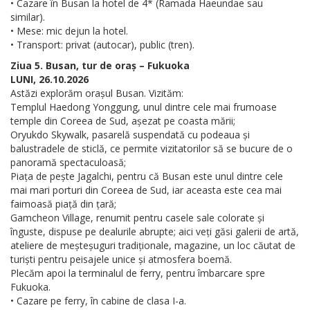
• Cazare în Busan la hotel de 4* (Ramada Haeundae sau
similar).
• Mese: mic dejun la hotel.
• Transport: privat (autocar), public (tren).
Ziua 5. Busan, tur de oraș – Fukuoka
LUNI, 26.10.2026
Astăzi explorăm orașul Busan. Vizităm:
Templul Haedong Yonggung, unul dintre cele mai frumoase
temple din Coreea de Sud, așezat pe coasta mării;
Oryukdo Skywalk, pasarelă suspendată cu podeaua și
balustradele de sticlă, ce permite vizitatorilor să se bucure de o
panoramă spectaculoasă;
Piața de pește Jagalchi, pentru că Busan este unul dintre cele
mai mari porturi din Coreea de Sud, iar aceasta este cea mai
faimoasă piață din țară;
Gamcheon Village, renumit pentru casele sale colorate și
înguste, dispuse pe dealurile abrupte; aici veți găsi galerii de artă,
ateliere de meșteșuguri tradiționale, magazine, un loc căutat de
turiști pentru peisajele unice și atmosfera boemă.
Plecăm apoi la terminalul de ferry, pentru îmbarcare spre
Fukuoka.
• Cazare pe ferry, în cabine de clasa I-a.