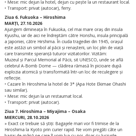
• Mese: mic dejun la hotel, dejun cu pește la un restaurant local.
• Transport: privat (autocar), ferry.
Ziua 6. Fukuoka – Hiroshima
MARȚI, 27.10.2026
Ajungem dimineața în Fukuoka, cel mai mare oraș din insula
Kyushu, iar de aici ne îndreptăm către Honshu, insula principală
a Japoniei, către Hirshima. În ciuda tragediei din 1945, orașul
este astăzi un simbol al păcii și renașterii, un loc plin de viață
care transmite speranță tuturor vizitatorilor. Vizităm:
Muzeul și Parcul Memorial al Păcii, sit UNESCO, unde se află
celebrul A-Bomb Dome — clădirea rămasă în picioare după
explozia atomică și transformată într-un loc de reculegere și
reflecție.
• Cazare în Hiroshima la hotel de 3* (Apa Hote Ekimae Ohashi
sau similar).
• Mese: mic dejun la un restaurnat local.
• Transport: privat (autocar).
Ziua 7. Hiroshima – Miyajima – Osaka
MIERCURI, 28.10.2026
» Exact ce trebuie să știți: Bagajele mari vor fi trimise de la
Hiroshima la Kyoto prin curier rapid. Ne vom pregăti câte un
bagaj de mână pe care îl vom lua cu noi, doar cu lucrurile