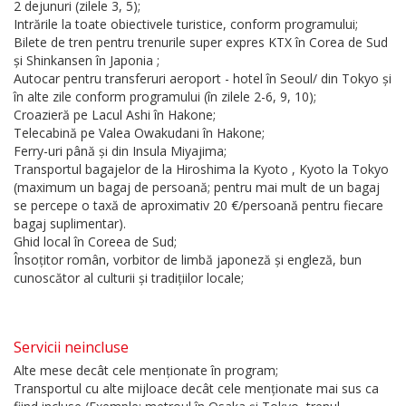
2 dejunuri (zilele 3, 5);
Intrările la toate obiectivele turistice, conform programului;
Bilete de tren pentru trenurile super expres KTX în Corea de Sud
și Shinkansen în Japonia ;
Autocar pentru transferuri aeroport - hotel în Seoul/ din Tokyo și
în alte zile conform programului (în zilele 2-6, 9, 10);
Croazieră pe Lacul Ashi în Hakone;
Telecabină pe Valea Owakudani în Hakone;
Ferry-uri până și din Insula Miyajima;
Transportul bagajelor de la Hiroshima la Kyoto , Kyoto la Tokyo
(maximum un bagaj de persoană; pentru mai mult de un bagaj
se percepe o taxă de aproximativ 20 €/persoană pentru fiecare
bagaj suplimentar).
Ghid local în Coreea de Sud;
Însoțitor român, vorbitor de limbă japoneză și engleză, bun
cunoscător al culturii și tradițiilor locale;
Servicii neincluse
Alte mese decât cele menționate în program;
Transportul cu alte mijloace decât cele menționate mai sus ca