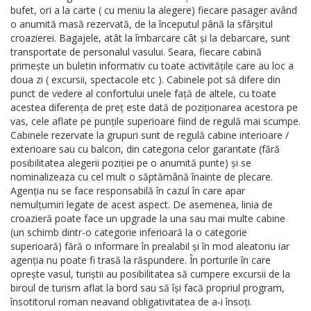
bufet, ori a la carte ( cu meniu la alegere) fiecare pasager având
o anumită masă rezervată, de la începutul până la sfârșitul
croazierei. Bagajele, atât la îmbarcare cât și la debarcare, sunt
transportate de personalul vasului. Seara, fiecare cabină
primește un buletin informativ cu toate activitățile care au loc a
doua zi ( excursii, spectacole etc ). Cabinele pot să difere din
punct de vedere al confortului unele față de altele, cu toate
acestea diferența de preț este dată de poziționarea acestora pe
vas, cele aflate pe punțile superioare fiind de regulă mai scumpe.
Cabinele rezervate la grupuri sunt de regulă cabine interioare /
exterioare sau cu balcon, din categoria celor garantate (fără
posibilitatea alegerii poziției pe o anumită punte) și se
nominalizeaza cu cel mult o săptămână înainte de plecare.
Agenția nu se face responsabilă în cazul în care apar
nemulțumiri legate de acest aspect. De asemenea, linia de
croazieră poate face un upgrade la una sau mai multe cabine
(un schimb dintr-o categorie inferioară la o categorie
superioară) fără o informare în prealabil și în mod aleatoriu iar
agenția nu poate fi trasă la răspundere. În porturile în care
oprește vasul, turiștii au posibilitatea să cumpere excursii de la
biroul de turism aflat la bord sau să își facă propriul program,
însotitorul roman neavand obligativitatea de a-i însoți.