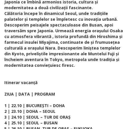
Japonia ce îmbină armonios istoria, cultura și
modernitatea a două civilizații fascinante.
Călătoria începe în dinamicul Seoul, unde tradițiile
palatelor și templelor se împletesc cu inovația urbană.
Descoperim peisajele spectaculoase din Busan, apoi
traversăm spre Japonia. Urmează energia orașului Osaka
cu atmosfera vibrantă , istoria profundă din Hiroshima și
farmecul insulei Miyajima, continuate de și frumusețea
culturală a orașului Nara. Descoperim liniștea templelor
din Kyoto, priveliștile impresionante ale Muntelui Fuji și
încheiem aventura în Tokyo, metropola unde tradiția și
modernitatea conviețuiesc firesc.
Itinerar vacanță
ZIUA | DATA | PROGRAM
1 | 22.10 | BUCUREȘTI – DOHA
2 | 23.10 | DOHA – SEOUL
3 | 24.10 | SEOUL – TUR DE ORAȘ
4 | 25.10 | SEOUL – BUSAN
5 | 26.10 | BUSAN, TUR DE ORAȘ – FUKUOKA