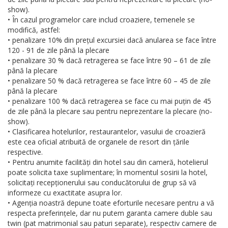
show).
• În cazul programelor care includ croaziere, temenele se
modifică, astfel:
• penalizare 10% din prețul excursiei dacă anularea se face între
120 - 91 de zile până la plecare
• penalizare 30 % dacă retragerea se face între 90 – 61 de zile
până la plecare
• penalizare 50 % dacă retragerea se face între 60 – 45 de zile
până la plecare
• penalizare 100 % dacă retragerea se face cu mai puțin de 45
de zile până la plecare sau pentru neprezentare la plecare (no-
show).
• Clasificarea hotelurilor, restaurantelor, vasului de croazieră
este cea oficial atribuită de organele de resort din țările
respective.
• Pentru anumite facilități din hotel sau din cameră, hotelierul
poate solicita taxe suplimentare; în momentul sosirii la hotel,
solicitați recepționerului sau conducătorului de grup să vă
informeze cu exactitate asupra lor.
• Agenția noastră depune toate eforturile necesare pentru a vă
respecta preferințele, dar nu putem garanta camere duble sau
twin (pat matrimonial sau paturi separate), respectiv camere de