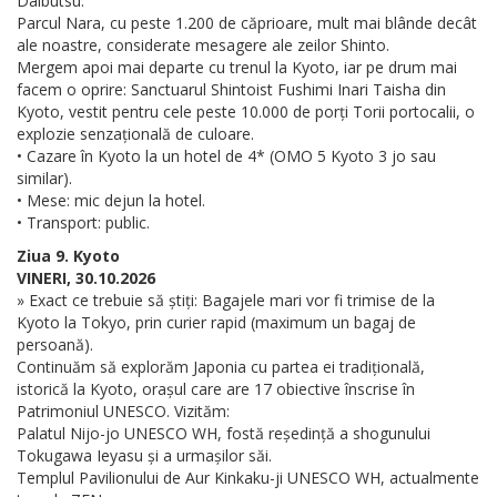
Daibutsu.
Parcul Nara, cu peste 1.200 de căprioare, mult mai blânde decât
ale noastre, considerate mesagere ale zeilor Shinto.
Mergem apoi mai departe cu trenul la Kyoto, iar pe drum mai
facem o oprire: Sanctuarul Shintoist Fushimi Inari Taisha din
Kyoto, vestit pentru cele peste 10.000 de porți Torii portocalii, o
explozie senzațională de culoare.
• Cazare în Kyoto la un hotel de 4* (OMO 5 Kyoto 3 jo sau
similar).
• Mese: mic dejun la hotel.
• Transport: public.
Ziua 9. Kyoto
VINERI, 30.10.2026
» Exact ce trebuie să știți: Bagajele mari vor fi trimise de la
Kyoto la Tokyo, prin curier rapid (maximum un bagaj de
persoană).
Continuăm să explorăm Japonia cu partea ei tradițională,
istorică la Kyoto, orașul care are 17 obiective înscrise în
Patrimoniul UNESCO. Vizităm:
Palatul Nijo-jo UNESCO WH, fostă reședință a shogunului
Tokugawa Ieyasu și a urmașilor săi.
Templul Pavilionului de Aur Kinkaku-ji UNESCO WH, actualmente