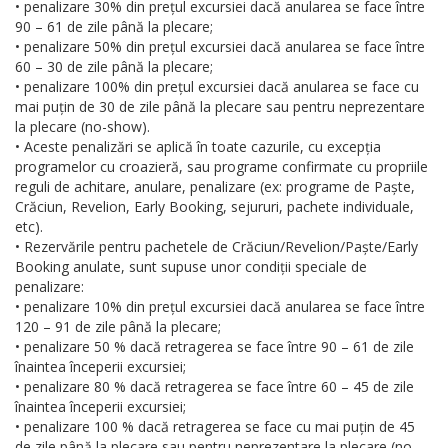
• penalizare 30% din prețul excursiei dacă anularea se face între
90 – 61 de zile până la plecare;
• penalizare 50% din prețul excursiei dacă anularea se face între
60 – 30 de zile până la plecare;
• penalizare 100% din prețul excursiei dacă anularea se face cu
mai puțin de 30 de zile până la plecare sau pentru neprezentare
la plecare (no-show).
• Aceste penalizări se aplică în toate cazurile, cu excepția
programelor cu croazieră, sau programe confirmate cu propriile
reguli de achitare, anulare, penalizare (ex: programe de Paște,
Crăciun, Revelion, Early Booking, sejururi, pachete individuale,
etc).
• Rezervările pentru pachetele de Crăciun/Revelion/Paște/Early
Booking anulate, sunt supuse unor condiții speciale de
penalizare:
• penalizare 10% din prețul excursiei dacă anularea se face între
120 – 91 de zile până la plecare;
• penalizare 50 % dacă retragerea se face între 90 – 61 de zile
înaintea începerii excursiei;
• penalizare 80 % dacă retragerea se face între 60 – 45 de zile
înaintea începerii excursiei;
• penalizare 100 % dacă retragerea se face cu mai puțin de 45
de zile până la plecare sau pentru neprezentare la plecare (no-