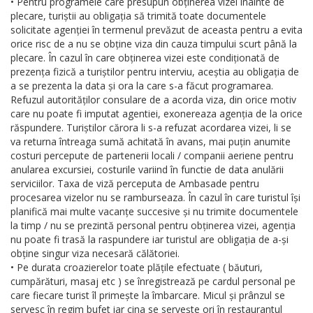
• Pentru programele care presupun obținerea vizei înainte de
plecare, turiștii au obligația să trimită toate documentele
solicitate agenției în termenul prevăzut de aceasta pentru a evita
orice risc de a nu se obține viza din cauza timpului scurt până la
plecare. În cazul în care obținerea vizei este condiționată de
prezența fizică a turiștilor pentru interviu, aceștia au obligația de
a se prezenta la data și ora la care s-a făcut programarea.
Refuzul autorităților consulare de a acorda viza, din orice motiv
care nu poate fi imputat agentiei, exonereaza agenția de la orice
răspundere. Turiștilor cărora li s-a refuzat acordarea vizei, li se
va returna întreaga sumă achitată în avans, mai puțin anumite
costuri percepute de partenerii locali / companii aeriene pentru
anularea excursiei, costurile variind în functie de data anulării
serviciilor. Taxa de viză perceputa de Ambasade pentru
procesarea vizelor nu se ramburseaza. În cazul în care turistul își
planifică mai multe vacanțe succesive și nu trimite documentele
la timp / nu se prezintă personal pentru obținerea vizei, agenția
nu poate fi trasă la raspundere iar turistul are obligația de a-și
obține singur viza necesară călătoriei.
• Pe durata croazierelor toate plățile efectuate ( băuturi,
cumpărături, masaj etc ) se înregistrează pe cardul personal pe
care fiecare turist îl primește la îmbarcare. Micul și prânzul se
servesc în regim bufet iar cina se servește ori în restaurantul