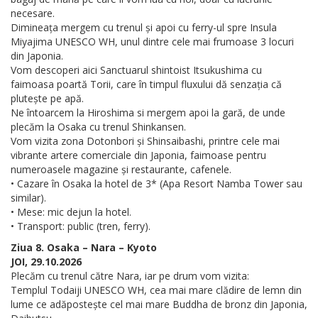
necesare.
Dimineața mergem cu trenul și apoi cu ferry-ul spre Insula
Miyajima UNESCO WH, unul dintre cele mai frumoase 3 locuri
din Japonia.
Vom descoperi aici Sanctuarul shintoist Itsukushima cu
faimoasa poartă Torii, care în timpul fluxului dă senzația că
plutește pe apă.
Ne întoarcem la Hiroshima si mergem apoi la gară, de unde
plecăm la Osaka cu trenul Shinkansen.
Vom vizita zona Dotonbori și Shinsaibashi, printre cele mai
vibrante artere comerciale din Japonia, faimoase pentru
numeroasele magazine și restaurante, cafenele.
• Cazare în Osaka la hotel de 3* (Apa Resort Namba Tower sau
similar).
• Mese: mic dejun la hotel.
• Transport: public (tren, ferry).
Ziua 8. Osaka – Nara – Kyoto
JOI, 29.10.2026
Plecăm cu trenul către Nara, iar pe drum vom vizita:
Templul Todaiji UNESCO WH, cea mai mare clădire de lemn din
lume ce adăpostește cel mai mare Buddha de bronz din Japonia,