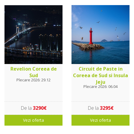
Revelion Coreea de
Circuit de Paste in
Sud
Coreea de Sud si Insula
Plecare 2026: 29.12
Jeju
Plecare 2026: 06.04
De la
3290€
De la
3295€
Vezi oferta
Vezi oferta