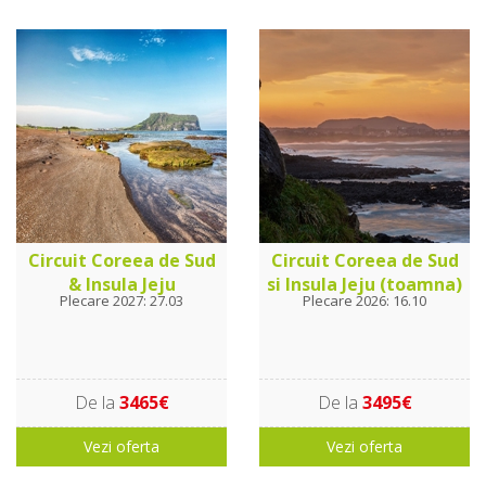
Circuit Coreea de Sud
Circuit Coreea de Sud
& Insula Jeju
si Insula Jeju (toamna)
Plecare 2027: 27.03
Plecare 2026: 16.10
De la
3465€
De la
3495€
Vezi oferta
Vezi oferta