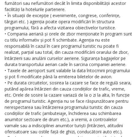
fumători sau nefumători decât în limita disponibilității acestor
facilități la hotelurile partenere.
• În situații de excepție ( evenimente, congrese, conferințe,
târguri etc. ) agenția poate opera modificări în structura
programului, fără a afecta vizitarea obiectivelor turistice.
• Compania aeriană și orele de zbor menționate în program sunt
cu titlu informativ și pot fi schimbate. Agenția nu este
responsabilă în cazul în care programul turistic nu poate fi
realizat, parțial sau total, din cauza modificării orarului de zbor,
întârzierii sau anulării curselor aeriene. Siguranța bagajelor pe
durata transportului aerian cade în sarcina companiei aeriene.
• Taxele de aeroport sunt valabile la data întocmirii programului
și pot fi modificate până la emiterea biletelor de avion.
• Pe durata circuitelor, sosirea la cazare se face de regulă seara,
putând apărea întârzieri din cauza condițiilor de trafic, vreme,
etc. Orele de sosire la cazare variază de la o zi la alta, în funcție
de programul turistic. Agenția nu se face răspunzătoare pentru
nerespectarea sau întârzierea programului turistic din cauza
condițiilor de trafic (ambuteiaje, închiderea sau schimbarea
anumitor sectoare de drum etc.), a vremii, a controalelor
vamale sau a indisciplinei anumitor turiști (întârzieri, atitudini
ofensatoare sau ostile față de ghizi, conducătorii auto etc.).