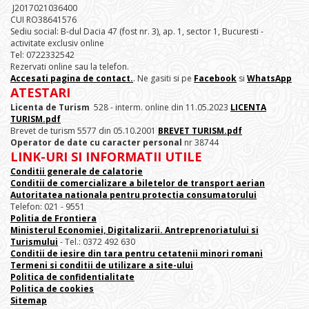
J2017021036400
CUI RO38641576
Sediu social: B-dul Dacia 47 (fost nr. 3), ap. 1, sector 1, Bucuresti -
activitate exclusiv online
Tel: 0722332542
Rezervati online sau la telefon.
Accesati pagina de contact.
. Ne gasiti si pe
Facebook
si
WhatsApp
ATESTARI
Licenta de Turism
528 - interm. online din 11.05.2023
LICENTA
TURISM.pdf
Brevet de turism 5577 din 05.10.2001
BREVET TURISM.pdf
Operator de date cu caracter personal
nr 38744
LINK-URI SI INFORMATII UTILE
Conditii generale de calatorie
Conditii de comercializare a biletelor de transport aerian
Autoritatea nationala pentru protectia consumatorului
Telefon: 021 - 9551
Politia de Frontiera
Ministerul Economiei, Digitalizarii. Antreprenoriatului
si
Turismului
- Tel.: 0372 492 630
Conditii de iesire din tara pentru cetatenii minori romani
Termeni si conditii de utilizare a site-ului
Politica de confidentialitate
Politica de cookies
Sitemap