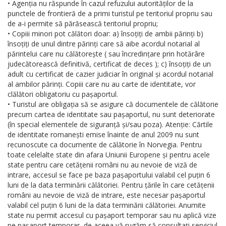
• Agenția nu răspunde în cazul refuzului autorităților de la
punctele de frontieră de a primi turistul pe teritoriul propriu sau
de a-i permite să părăsească teritoriul propriu;
• Copiii minori pot călători doar: a) însoțiți de ambii părinți b)
însoțiți de unul dintre părinți care să aibe acordul notarial al
părintelui care nu călătorește ( sau încredințare prin hotărâre
judecătorească definitivă, certificat de deces ); c) însoțiți de un
adult cu certificat de cazier judiciar în original și acordul notarial
al ambilor părinți. Copiii care nu au carte de identitate, vor
clălători obligatoriu cu pașaportul.
• Turistul are obligația să se asigure că documentele de călătorie
precum cartea de identitate sau pașaportul, nu sunt deteriorate
(în special elementele de siguranță și/sau poza). Atenție: Cărtile
de identitate romanești emise înainte de anul 2009 nu sunt
recunoscute ca documente de călătorie în Norvegia. Pentru
toate celelalte state din afara Uniunii Europene și pentru acele
state pentru care cetățenii români nu au nevoie de viză de
intrare, accesul se face pe baza pașaportului valabil cel puțin 6
luni de la data terminării călătoriei. Pentru țările în care cetățenii
români au nevoie de viză de intrare, este necesar pașaportul
valabil cel puțin 6 luni de la data terminării călătoriei. Anumite
state nu permit accesul cu pașaport temporar sau nu aplică vize
pe pașaport temporar, de aceea vă rugăm să consultați serviciul