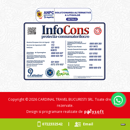
Copyright © 2026 CARDINAL TRAVEL BUCURESTI SRL. Toate drepturile
rezervate.
Design si programare realizate de
|
0722332542
Email