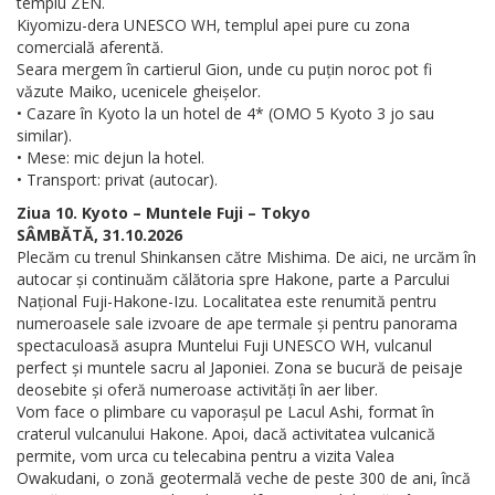
templu ZEN.
Kiyomizu-dera UNESCO WH, templul apei pure cu zona
comercială aferentă.
Seara mergem în cartierul Gion, unde cu puțin noroc pot fi
văzute Maiko, ucenicele gheișelor.
• Cazare în Kyoto la un hotel de 4* (OMO 5 Kyoto 3 jo sau
similar).
• Mese: mic dejun la hotel.
• Transport: privat (autocar).
Ziua 10. Kyoto – Muntele Fuji – Tokyo
SÂMBĂTĂ, 31.10.2026
Plecăm cu trenul Shinkansen către Mishima. De aici, ne urcăm în
autocar și continuăm călătoria spre Hakone, parte a Parcului
Național Fuji-Hakone-Izu. Localitatea este renumită pentru
numeroasele sale izvoare de ape termale și pentru panorama
spectaculoasă asupra Muntelui Fuji UNESCO WH, vulcanul
perfect și muntele sacru al Japoniei. Zona se bucură de peisaje
deosebite și oferă numeroase activități în aer liber.
Vom face o plimbare cu vaporașul pe Lacul Ashi, format în
craterul vulcanului Hakone. Apoi, dacă activitatea vulcanică
permite, vom urca cu telecabina pentru a vizita Valea
Owakudani, o zonă geotermală veche de peste 300 de ani, încă