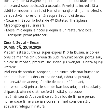
observație de la etajele superioare, unde ne bucurăm de o
panoramă spectaculoasă a orașului. Priveliștea incredibilă a
clădirilor moderne, a râului Han și a munților din jur ne oferă o
perspectivă impresionantă asupra Seoul-ului de azi.
• Cazare în Seoul, la hotel de 4* (Sotetsu The Splaisir
Myeongdong sau similar).
• Mese: mic dejun la hotel și dejun la un restaurant local.
• Transport: privat (autocar).
Ziua 4. Seoul – Busan
DUMINICĂ, 25.10.2026
Plecăm astăzi cu trenul super expres KTX la Busan, al doilea
oraș ca mărime din Coreea de Sud, renumit pentru portul său,
plajele frumoase, precum Haeundae și Gwangalli. Odată ajunși
vizităm:
Pădurea de bambus Ahopsan, una dintre cele mai frumoase
păduri de bambus din Coreea de Sud, Pădurea privată,
conservată de aceeași familie de peste 400 de ani,
impresionează prin aleile sale de bambus uriaș, pini seculari și
chiparoși, oferind o atmosferă liniștită și aproape
nepământeană. A devenit celebră ca loc de filmare pentru
numeroase filme și seriale coreene, fiind considerată un
adevărat refugiu în natură.