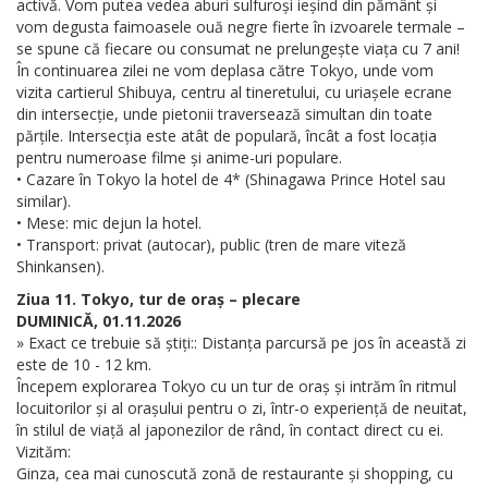
activă. Vom putea vedea aburi sulfuroși ieșind din pământ și
vom degusta faimoasele ouă negre fierte în izvoarele termale –
se spune că fiecare ou consumat ne prelungește viața cu 7 ani!
În continuarea zilei ne vom deplasa către Tokyo, unde vom
vizita cartierul Shibuya, centru al tineretului, cu uriașele ecrane
din intersecție, unde pietonii traversează simultan din toate
părțile. Intersecția este atât de populară, încât a fost locația
pentru numeroase filme și anime-uri populare.
• Cazare în Tokyo la hotel de 4* (Shinagawa Prince Hotel sau
similar).
• Mese: mic dejun la hotel.
• Transport: privat (autocar), public (tren de mare viteză
Shinkansen).
Ziua 11. Tokyo, tur de oraș – plecare
DUMINICĂ, 01.11.2026
» Exact ce trebuie să știți:: Distanța parcursă pe jos în această zi
este de 10 - 12 km.
Începem explorarea Tokyo cu un tur de oraș și intrăm în ritmul
locuitorilor și al orașului pentru o zi, într-o experiență de neuitat,
în stilul de viață al japonezilor de rând, în contact direct cu ei.
Vizităm:
Ginza, cea mai cunoscută zonă de restaurante și shopping, cu