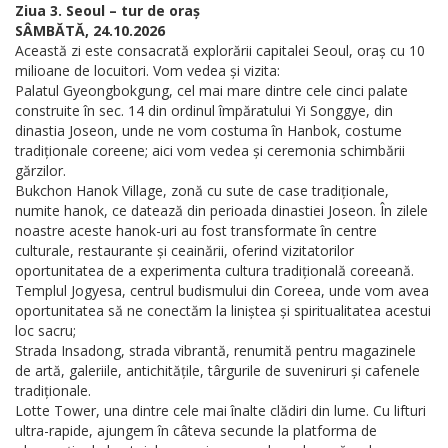
Ziua 3. Seoul – tur de oraș
SÂMBĂTĂ, 24.10.2026
Această zi este consacrată explorării capitalei Seoul, oraș cu 10
milioane de locuitori. Vom vedea și vizita:
Palatul Gyeongbokgung, cel mai mare dintre cele cinci palate
construite în sec. 14 din ordinul împăratului Yi Songgye, din
dinastia Joseon, unde ne vom costuma în Hanbok, costume
tradiționale coreene; aici vom vedea și ceremonia schimbării
gărzilor.
Bukchon Hanok Village, zonă cu sute de case tradiționale,
numite hanok, ce datează din perioada dinastiei Joseon. În zilele
noastre aceste hanok-uri au fost transformate în centre
culturale, restaurante și ceainării, oferind vizitatorilor
oportunitatea de a experimenta cultura tradițională coreeană.
Templul Jogyesa, centrul budismului din Coreea, unde vom avea
oportunitatea să ne conectăm la liniștea și spiritualitatea acestui
loc sacru;
Strada Insadong, strada vibrantă, renumită pentru magazinele
de artă, galeriile, antichitățile, târgurile de suveniruri și cafenele
tradiționale.
Lotte Tower, una dintre cele mai înalte clădiri din lume. Cu lifturi
ultra-rapide, ajungem în câteva secunde la platforma de