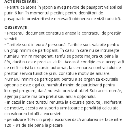
ACTE NECESARE:
• Pentru călătoria în Japonia aveți nevoie de pașaport valabil cel
puțin 6 luni în momentul plecării; pentru deținătorii de
pașapoarte provizorii este necesară obținerea de viză turistică.
OBSERVAȚII:
• Prezentul document constituie anexa la contractul de prestări
servicii.
• Tarifele sunt in euro / persoană. Tarifele sunt valabile pentru
un grup minim de participanți. În cazul în care nu se întrunește
numărul minim menționat, tariful se poate majora cu până la
8%, dacă nu este precizat altfel. Această condiție este acceptată
de cei înscriși la excursie automat, la semnarea contractului de
prestări servicii turistice și nu constituie motiv de anulare.
Numărul minim de participanți pentru a se organiza excursiile
opționale este egal cu numărul minim de participanți pentru
întregul program, dacă nu este precizat altfel. Sub acest număr,
agenția poate majora prețul sau anula opționalul.
• În cazul în care turistul renunță la excursie (circuite), indiferent
de motive, acesta va suporta următoarele penalități calculate
din valoarea totală a excursiei:
• penalizare 10% din prețul excursiei dacă anularea se face între
120 – 91 de zile până la plecare;