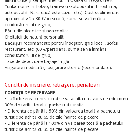
fiind incluse (Exemple: metroul în Osaka și Tokyo, trenul
Yurikamome în Tokyo, tramvaiul/autobuzul în Hiroshima,
autobuzul în Nara dacă este cazul, etc.); Cost suplimentar:
aproximativ 25-30 €/persoană, suma se va înmâna
conducătorului de grup;
Băuturile alcoolice și nealcoolice;
Cheltuieli de natură personală;
Bacșișuri recomandate pentru însoțitor, ghizi locali, șoferi,
restaurant, etc. (60 €/persoană, suma se va înmâna
conducătorului de grup);
Taxe de depozitare bagaje în gări;
Asigurare medicală și asigurare storno (recomandate).
Conditii de inscriere, retragere, penalizari
CONDIȚII DE REZERVARE:
• La încheierea contractului se va achita un avans de minimum
30% din tariful total al pachetului turistic
• Diferența de până la 50% din valoarea totală a pachetului
turistic se achită cu 65 de zile înainte de plecare
• Diferența de până la 100% din valoarea totală a pachetului
turistic se achită cu 35 de zile înainte de plecare