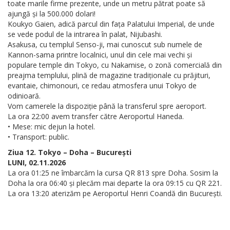
toate marile firme prezente, unde un metru pătrat poate să
ajungă și la 500.000 dolari!
Koukyo Gaien, adică parcul din fața Palatului Imperial, de unde
se vede podul de la intrarea în palat, Nijubashi.
Asakusa, cu templul Senso-ji, mai cunoscut sub numele de
Kannon-sama printre localnici, unul din cele mai vechi și
populare temple din Tokyo, cu Nakamise, o zonă comercială din
preajma templului, plină de magazine tradiționale cu prăjituri,
evantaie, chimonouri, ce redau atmosfera unui Tokyo de
odinioară.
Vom camerele la dispoziție până la transferul spre aeroport.
La ora 22:00 avem transfer către Aeroportul Haneda.
• Mese: mic dejun la hotel.
• Transport: public.
Ziua 12. Tokyo – Doha – București
LUNI, 02.11.2026
La ora 01:25 ne îmbarcăm la cursa QR 813 spre Doha. Sosim la
Doha la ora 06:40 și plecăm mai departe la ora 09:15 cu QR 221.
La ora 13:20 aterizăm pe Aeroportul Henri Coandă din București.