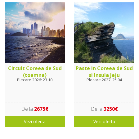
Circuit Coreea de Sud
Paste in Coreea de Sud
(toamna)
si Insula Jeju
Plecare 2026: 23.10
Plecare 2027: 25.04
De la
2675€
De la
3250€
Vezi oferta
Vezi oferta