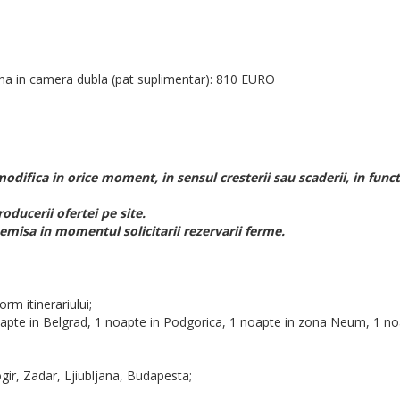
na in camera dubla (pat suplimentar): 810 EURO
odifica in orice moment, in sensul cresterii sau scaderii, in funct
roducerii ofertei pe site.
, emisa in momentul solicitarii rezervarii ferme.
rm itinerariului;
noapte in Belgrad, 1 noapte in Podgorica, 1 noapte in zona Neum, 1 noa
ogir, Zadar, Ljiubljana, Budapesta;