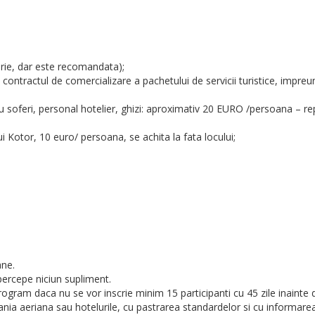
orie, dar este recomandata);
 contractul de comercializare a pachetului de servicii turistice, impre
plu soferi, personal hotelier, ghizi: aproximativ 20 EURO /persoana – re
ui Kotor, 10 euro/ persoana, se achita la fata locului;
ane.
percepe niciun supliment.
program daca nu se vor inscrie minim 15 participanti cu 45 zile inaint
ia aeriana sau hotelurile, cu pastrarea standardelor si cu informarea pr