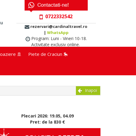
0722332542
cu
rezervari@cardinaltravel.ro
|
WhatsApp
Program: Luni - Vineri 10-18.
Activitate exclusiv online.
oaziere 🚢
Piete de Craciun 🎠
Inapoi
Plecari 2026: 19.05, 04.09
Pret: de la 830 €