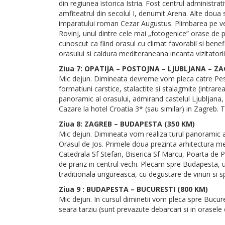
din regiunea istorica Istria. Fost centrul administra
amfiteatrul din secolul I, denumit Arena. Alte doua s
imparatului roman Cezar Augustus. Plimbarea pe vech
Rovinj, unul dintre cele mai „fotogenice” orase de p
cunoscut ca fiind orasul cu climat favorabil si benefi
orasului si caldura mediteraneana incanta vizitatorii
Ziua 7: OPATIJA – POSTOJNA – LJUBLJANA – ZA
Mic dejun. Dimineata devreme vom pleca catre Pest
formatiuni carstice, stalactite si stalagmite (intrare
panoramic al orasului, admirand castelul Ljubljana, 
Cazare la hotel Croatia 3* (sau similar) in Zagreb. Ti
Ziua 8: ZAGREB – BUDAPESTA (350 KM)
Mic dejun. Dimineata vom realiza turul panoramic al
Orasul de Jos. Primele doua prezinta arhitectura me
Catedrala Sf Stefan, Biserica Sf Marcu, Poarta de Pi
de pranz in centrul vechi. Plecam spre Budapesta, u
traditionala ungureasca, cu degustare de vinuri si s
Ziua 9 : BUDAPESTA – BUCURESTI (800 KM)
Mic dejun. In cursul diminetii vom pleca spre Bucur
seara tarziu (sunt prevazute debarcari si in orasele 