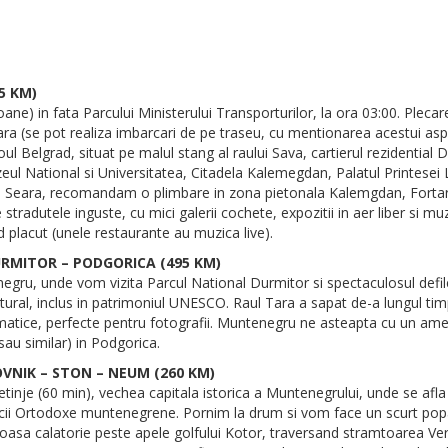
5 KM)
oane) in fata Parcului Ministerului Transporturilor, la ora 03:00. Plecar
oara (se pot realiza imbarcari de pe traseu, cu mentionarea acestui asp
l Belgrad, situat pe malul stang al raului Sava, cartierul rezidential D
eul National si Universitatea, Citadela Kalemegdan, Palatul Printesei
ar). Seara, recomandam o plimbare in zona pietonala Kalemgdan, Fortare
 stradutele inguste, cu mici galerii cochete, expozitii in aer liber si m
 placut (unele restaurante au muzica live).
DURMITOR – PODGORICA (495 KM)
, unde vom vizita Parcul National Durmitor si spectaculosul defileu al
atural, inclus in patrimoniul UNESCO. Raul Tara a sapat de-a lungul tim
amatice, perfecte pentru fotografii. Muntenegru ne asteapta cu un ame
sau similar) in Podgorica.
OVNIK – STON – NEUM (260 KM)
tinje (60 min), vechea capitala istorica a Muntenegrului, unde se afla
sericii Ortodoxe muntenegrene. Pornim la drum si vom face un scurt pop
oasa calatorie peste apele golfului Kotor, traversand stramtoarea Ve