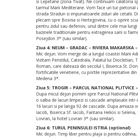
si Lepetane (zona Tivat). Ne continuam calatoria spr
tarmul Marii Mediterane. Vom face un tur pietonal 
strada Stradun si impunatoarele ziduri ale cetatii.
plecam spre Bosnia si Hertegovina, cu o oprire scur
pentru zidul sau defensiv, unul dintre cele mai lung
bazinele traditionale pentru extragerea sarii si fai
Posejdon 3* (sau similar).
Ziua 4: NEUM – GRADAC – RIVIERA MAKARSKA –
Mic dejun. Vom merge de-a lungul coastei Marii Adri
Vizitam Peristilul, Catedrala, Palatul lui Diocletia
Roman, care dateaza din secolul I, Biserica St. Dona
fortificatiile venetiene, cu portile reprezentative d
Medena 3*.
Ziua 5: TROGIR – PARCUL NATIONAL PLITVICE 
Dupa micul dejun pornim spre Parcul National Plitvi
o salba de lacuri limpezi si cascade amplasate intr-
16 lacuri si pe langa 92 de cascade. Dupa amiaza v
Iacob, Biserica Sf. Iacob, Fantana Helios si Selena
Lovran, la hotel Lovran 3* (sau similar).
Ziua 6: TURUL PENINSULEI ISTRIA (optional)
Mic dejun. Timp liber pentru plaja si pentru odihna, 