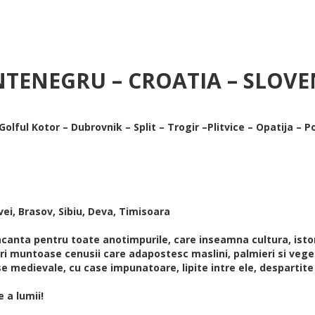
NTENEGRU – CROATIA – SLOVE
olful Kotor – Dubrovnik – Split – Trogir –Plitvice – Opatija – 
vei, Brasov, Sibiu, Deva, Timisoara
canta pentru toate anotimpurile, care inseamna cultura, istori
uri muntoase cenusii care adapostesc maslini, palmieri si vege
se medievale, cu case impunatoare, lipite intre ele, despartite 
 a lumii!