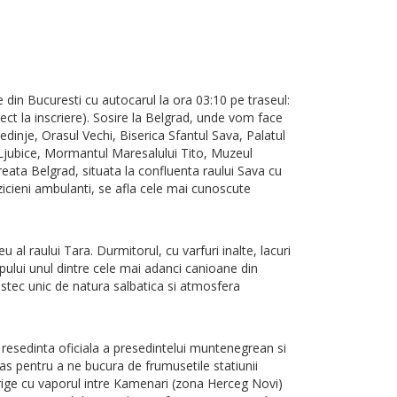
e din Bucuresti cu autocarul la ora 03:10 pe traseul:
ect la inscriere). Sosire la Belgrad, unde vom face
edinje, Orasul Vechi, Biserica Sfantul Sava, Palatul
 Ljubice, Mormantul Maresalului Tito, Muzeul
ata Belgrad, situata la confluenta raului Sava cu
uzicieni ambulanti, se afla cele mai cunoscute
 raului Tara. Durmitorul, cu varfuri inalte, lacuri
pului unul dintre cele mai adanci canioane din
stec unic de natura salbatica si atmosfera
 resedinta oficiala a presedintelui muntenegrean si
as pentru a ne bucura de frumusetile statiunii
rige cu vaporul intre Kamenari (zona Herceg Novi)