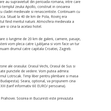
 care au supravietuit din perioada romana, intre care
si templul zeului Apollo, construit in onoarea
cu cladiri medievale si renascentiste. Continuam cu
ica. Situat la 40 de km de Pola, Rovinj era
estul fiind meritul naturii. Atmosfera medievala a
re si cina la acelasi hotel.
re o lungime de 20 km de galerii, camere, pasaje,
pesterii vom pleca catre Ljubljana si vom face un tur
tinuam drumul catre capitala Croatiei, Zagreb.
one ale orasului: Orasul Vechi, Orasul de Sus si
 toate punctele de vedere. Vom putea admira:
Turnul Lotrscak. Timp liber pentru plimbare si masa
in Budapesta). Seara, optional, va propunem cina
 XIII (tarif informativ 60 EURO/ persoana).
 Prahovei. Sosirea in Bucuresti este prevazuta