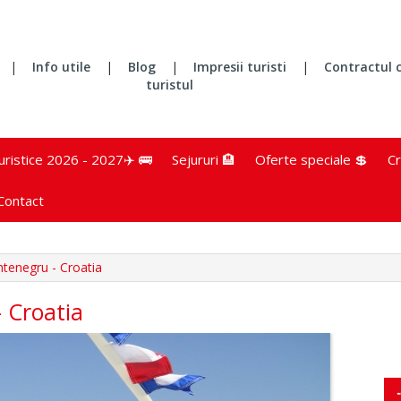
|
Info utile
|
Blog
|
Impresii turisti
|
Contractul 
turistul
turistice 2026 - 2027✈️ 🚌
Sejururi 🏨
Oferte speciale 💲
Cr
Contact
ntenegru - Croatia
- Croatia