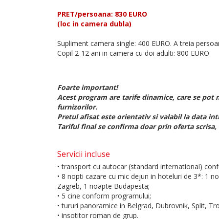
PRET/persoana: 830 EURO
(loc in camera dubla)
Supliment camera single: 400 EURO. A treia persoa
Copil 2-12 ani in camera cu doi adulti: 800 EURO
Foarte important!
Acest program are tarife dinamice, care se pot m
furnizorilor.
Pretul afisat este orientativ si valabil la data int
Tariful final se confirma doar prin oferta scrisa
Servicii incluse
• transport cu autocar (standard international) confo
• 8 nopti cazare cu mic dejun in hoteluri de 3*: 1 
Zagreb, 1 noapte Budapesta;
• 5 cine conform programului;
• tururi panoramice in Belgrad, Dubrovnik, Split, Tr
• insotitor roman de grup.