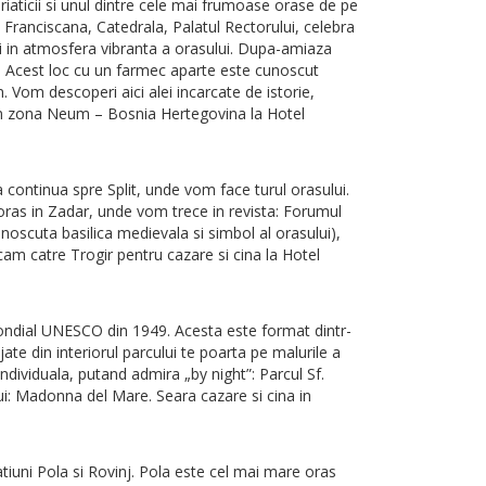
riaticii si unul dintre cele mai frumoase orase de pe
ranciscana, Catedrala, Palatul Rectorului, celebra
ri in atmosfera vibranta a orasului. Dupa-amiaza
n. Acest loc cu un farmec aparte este cunoscut
. Vom descoperi aici alei incarcate de istorie,
na in zona Neum – Bosnia Hertegovina la Hotel
 continua spre Split, unde vom face turul orasului.
e oras in Zadar, unde vom trece in revista: Forumul
noscuta basilica medievala si simbol al orasului),
ecam catre Trogir pentru cazare si cina la Hotel
Mondial UNESCO din 1949. Acesta este format dintr-
te din interiorul parcului te poarta pe malurile a
dividuala, putand admira „by night”: Parcul Sf.
ui: Madonna del Mare. Seara cazare si cina in
tatiuni Pola si Rovinj. Pola este cel mai mare oras