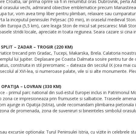
e Croatia, iar prima oprire va fi in renumitul oras Dubrovnik, perla Ad
al orasului vechi, admirand obiective emblematice precum Manastirea F
 Dupa tur, vom avea timp liber pentru plimbari, relaxare sau cumparatu
ta la inceputul peninsulei Peljesac (30 min), in oraselul medieval Sto
i din Europa (5,5 km), care leaga Ston de micul sat pescaresc Mali Ston
moasele stridii locale, apreciate in toata regiunea. Seara cazare si ci
 SPLIT – ZADAR – TROGIR (220 KM)
atice trecand prin Gradac, Tucepi, Makarska, Brela. Calatoria noastra
n, Templul lui Jupiter. Deplasare pe Coasta Dalmata sosire pentru tur d
tus, construita in stil preromanic – dateaza din secolul IX (cea mai cu
in secolul al XVI-lea, si numeroase palate, vile si si alte monumente. Pl
– OPATIJA – LOVRAN (330 KM)
ce - primul parc national din sud-estul Europei inclus in Patrimonul 
o zona ce impresioneaza prin frumusete si salbaticie. Traseele amenaja
om ajunge in Opatija (Istria), unde recomandam plimbarea pietonala in
, zona de promenada, zona de suveniruri si bineinteles simbolul orasul
sau excursie optionala: Turul Peninsulei Istria, cu vizite in celebrele s