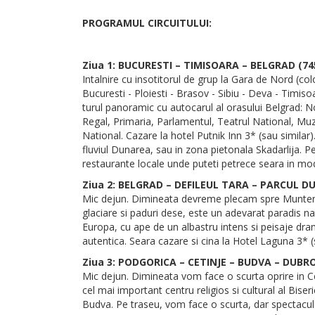
PROGRAMUL CIRCUITULUI:
Ziua 1: BUCURESTI – TIMISOARA – BELGRAD (74
Intalnire cu insotitorul de grup la Gara de Nord (col
Bucuresti - Ploiesti - Brasov - Sibiu - Deva - Timis
turul panoramic cu autocarul al orasului Belgrad: Nou
Regal, Primaria, Parlamentul, Teatrul National, Muz
National. Cazare la hotel Putnik Inn 3* (sau simil
fluviul Dunarea, sau in zona pietonala Skadarlija. Pe
restaurante locale unde puteti petrece seara in mod
Ziua 2: BELGRAD – DEFILEUL TARA – PARCUL 
Mic dejun. Dimineata devreme plecam spre Muntenegru
glaciare si paduri dese, este un adevarat paradis n
Europa, cu ape de un albastru intens si peisaje dr
autentica. Seara cazare si cina la Hotel Laguna 3* (
Ziua 3: PODGORICA – CETINJE – BUDVA – DUBR
Mic dejun. Dimineata vom face o scurta oprire in Ce
cel mai important centru religios si cultural al Bi
Budva. Pe traseu, vom face o scurta, dar spectacul