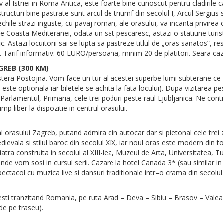
tiv al Istriei in Roma Antica, este foarte bine cunoscut pentru cladirile
tructuri bine pastrate sunt arcul de triumf din secolul I, Arcul Sergius 
ile strazi inguste, cu pavaj roman, ale orasului, va incanta privirea 
e Coasta Mediteranei, odata un sat pescaresc, astazi o statiune turist
c. Astazi locuitorii sai se lupta sa pastreze titlul de „oras sanatos”, r
. Tarif informativ: 60 EURO/persoana, minim 20 de platitori. Seara caza
GREB (300 KM)
era Postojna. Vom face un tur al acestei superbe lumi subterane ce a
a este optionala iar biletele se achita la fata locului). Dupa vizitarea 
Parlamentul, Primaria, cele trei poduri peste raul Ljubljanica. Ne con
mp liber la dispozitie in centrul orasului.
 orasului Zagreb, putand admira din autocar dar si pietonal cele trei z
dievala si stilul baroc din secolul XIX, iar noul oras este modern din
atra construita in secolul al XIII-lea, Muzeul de Arta, Universitatea, 
nde vom sosi in cursul serii. Cazare la hotel Canada 3* (sau similar 
pectacol cu muzica live si dansuri traditionale intr–o crama din secolul
esti tranzitand Romania, pe ruta Arad – Deva – Sibiu – Brasov – Valea
de pe traseu).