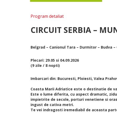
Program detaliat
CIRCUIT SERBIA – MU
Belgrad – Canionul Tara – Durmitor – Budva – G
Plecari: 29.05 si 04.09.2026
(9 zile / 8 nopti)
Imbarcari din: Bucuresti, Ploiesti, Valea Praho
Coasta Marii Adriatice este o destinatie de va
Este o lume diferita, cu aspect dramatic, zid
impietrite de secole, porturi venetiene si ora
ingust de cativa metri.
Te vei indragosti iremediabil de aceasta parte