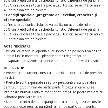
30% din prețul total al pachetului turistic. Diferența de până la
100% din valoarea totală a pachetului turistic se achită cu minim
45 de zile înainte de plecare.
• Condiții speciale (programe de Revelion, croaziere și
oferte speciale):
La încheierea contractului se va achita un avans de minimum
50% din prețul total al pachetului turistic. Diferența de până la
100% din valoarea totală a pachetului turistic se achită cu minim
60 de zile înainte de plecare.
ACTE NECESARE:
• Pentru călătoria în Japonia aveți nevoie de pașaport valabil cel
puțin 6 luni în momentul plecării; pentru deținătorii de
pașapoarte provizorii este necesară obținerea de viză turistică.
OBSERVAȚII:
• Prezentul document constituie anexă la contractul de prestări
servicii.
• Prețurile sunt exprimate în euro / persoană și sunt valabile
pentru un grup minim de participanți. În cazul în care nu se
întrunește numărul minim menționat, prețul se poate majora cu
valoarea precizată mai sus.
• Numărul minim de participanți pentru a se organiza excursiile
opționale este egal cu numărul minim de participanți pentru