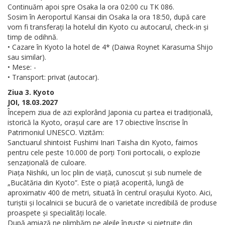
Continuăm apoi spre Osaka la ora 02:00 cu TK 086.
Sosim în Aeroportul Kansai din Osaka la ora 18:50, după care
vom fi transferați la hotelul din Kyoto cu autocarul, check-in și
timp de odihnă.
• Cazare în Kyoto la hotel de 4* (Daiwa Roynet Karasuma Shijo
sau similar).
• Mese: -
• Transport: privat (autocar).
Ziua 3. Kyoto
JOI, 18.03.2027
Începem ziua de azi explorând Japonia cu partea ei tradițională,
istorică la Kyoto, orașul care are 17 obiective înscrise în
Patrimoniul UNESCO. Vizităm:
Sanctuarul shintoist Fushimi Inari Taisha din Kyoto, faimos
pentru cele peste 10.000 de porți Torii portocalii, o explozie
senzațională de culoare.
Piața Nishiki, un loc plin de viață, cunoscut și sub numele de
„Bucătăria din Kyoto”. Este o piață acoperită, lungă de
aproximativ 400 de metri, situată în centrul orașului Kyoto. Aici,
turiștii și localnicii se bucură de o varietate incredibilă de produse
proaspete și specialități locale.
După amiază ne plimbăm pe aleile înguste și pietruite din