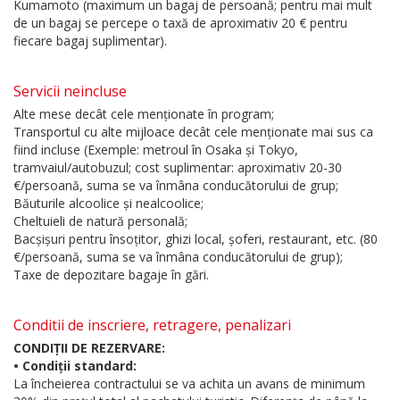
Kumamoto (maximum un bagaj de persoană; pentru mai mult
de un bagaj se percepe o taxă de aproximativ 20 € pentru
fiecare bagaj suplimentar).
Servicii neincluse
Alte mese decât cele menționate în program;
Transportul cu alte mijloace decât cele menționate mai sus ca
fiind incluse (Exemple: metroul în Osaka și Tokyo,
tramvaiul/autobuzul; cost suplimentar: aproximativ 20-30
€/persoană, suma se va înmâna conducătorului de grup;
Băuturile alcoolice și nealcoolice;
Cheltuieli de natură personală;
Bacșișuri pentru însoțitor, ghizi local, șoferi, restaurant, etc. (80
€/persoană, suma se va înmâna conducătorului de grup);
Taxe de depozitare bagaje în gări.
Conditii de inscriere, retragere, penalizari
CONDIȚII DE REZERVARE:
• Condiții standard:
La încheierea contractului se va achita un avans de minimum