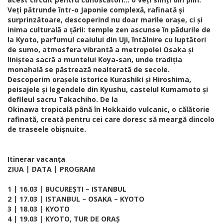
Veți pătrunde într-o Japonie complexă, rafinată și
surprinzătoare, descoperind nu doar marile orașe, ci și
inima culturală a țării: temple zen ascunse în pădurile de
la Kyoto, parfumul ceaiului din Uji, întâlnire cu luptători
de sumo, atmosfera vibrantă a metropolei Osaka și
liniștea sacră a muntelui Koya-san, unde tradiția
monahală se păstrează nealterată de secole.
Descoperim orașele istorice Kurashiki și Hiroshima,
peisajele și legendele din Kyushu, castelul Kumamoto și
defileul sacru Takachiho. De la
Okinawa tropicală până în Hokkaido vulcanic, o călătorie
rafinată, creată pentru cei care doresc să meargă dincolo
de traseele obișnuite.
Itinerar vacanța
ZIUA | DATA | PROGRAM
1 | 16.03 | BUCUREȘTI – ISTANBUL
2 | 17.03 | ISTANBUL – OSAKA – KYOTO
3 | 18.03 | KYOTO
4 | 19.03 | KYOTO, TUR DE ORAȘ