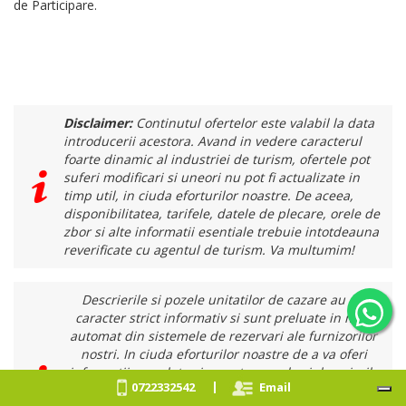
de Participare.
Disclaimer:
Continutul ofertelor este valabil la data
introducerii acestora. Avand in vedere caracterul
foarte dinamic al industriei de turism, ofertele pot
suferi modificari si uneori nu pot fi actualizate in
timp util, in ciuda eforturilor noastre. De aceea,
disponibilitatea, tarifele, datele de plecare, orele de
zbor si alte informatii esentiale trebuie intotdeauna
reverificate cu agentul de turism. Va multumim!
Descrierile si pozele unitatilor de cazare au un
caracter strict informativ si sunt preluate in mod
automat din sistemele de rezervari ale furnizorilor
nostri. In ciuda eforturilor noastre de a va oferi
informatii complete si corecte, pozele si descrierile
|
0722332542
Email
hotelurilor pot sa nu fie intotdeauna actualizate si