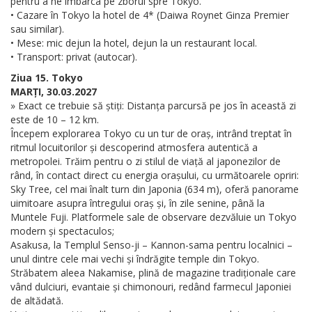
pentru a ne îmbarca pe zborul spre Tokyo.
• Cazare în Tokyo la hotel de 4* (Daiwa Roynet Ginza Premier
sau similar).
• Mese: mic dejun la hotel, dejun la un restaurant local.
• Transport: privat (autocar).
Ziua 15. Tokyo
MARȚI, 30.03.2027
» Exact ce trebuie să știți: Distanța parcursă pe jos în această zi
este de 10 – 12 km.
Începem explorarea Tokyo cu un tur de oraș, intrând treptat în
ritmul locuitorilor și descoperind atmosfera autentică a
metropolei. Trăim pentru o zi stilul de viață al japonezilor de
rând, în contact direct cu energia orașului, cu următoarele opriri:
Sky Tree, cel mai înalt turn din Japonia (634 m), oferă panorame
uimitoare asupra întregului oraș și, în zile senine, până la
Muntele Fuji. Platformele sale de observare dezvăluie un Tokyo
modern și spectaculos;
Asakusa, la Templul Senso-ji – Kannon-sama pentru localnici –
unul dintre cele mai vechi și îndrăgite temple din Tokyo.
Străbatem aleea Nakamise, plină de magazine tradiționale care
vând dulciuri, evantaie și chimonouri, redând farmecul Japoniei
de altădată.