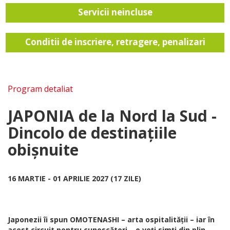
Servicii neincluse
Conditii de inscriere, retragere, penalizari
Program detaliat
JAPONIA de la Nord la Sud -
Dincolo de destinațiile
obișnuite
16 MARTIE - 01 APRILIE 2027 (17 ZILE)
Japonezii îi spun OMOTENASHI – arta ospitalității – iar în
acest circuit pentru cunoscători... o veți simți din plin.