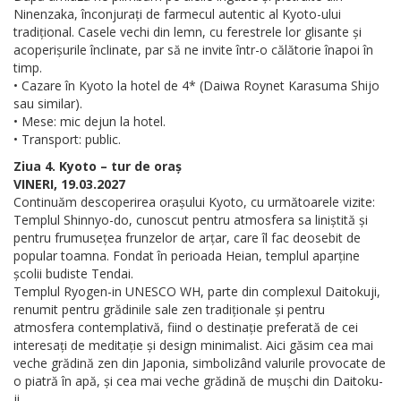
Ninenzaka, înconjurați de farmecul autentic al Kyoto-ului
tradițional. Casele vechi din lemn, cu ferestrele lor glisante și
acoperișurile înclinate, par să ne invite într-o călătorie înapoi în
timp.
• Cazare în Kyoto la hotel de 4* (Daiwa Roynet Karasuma Shijo
sau similar).
• Mese: mic dejun la hotel.
• Transport: public.
Ziua 4. Kyoto – tur de oraș
VINERI, 19.03.2027
Continuăm descoperirea orașului Kyoto, cu următoarele vizite:
Templul Shinnyo-do, cunoscut pentru atmosfera sa liniștită și
pentru frumusețea frunzelor de arțar, care îl fac deosebit de
popular toamna. Fondat în perioada Heian, templul aparține
școlii budiste Tendai.
Templul Ryogen-in UNESCO WH, parte din complexul Daitokuji,
renumit pentru grădinile sale zen tradiționale și pentru
atmosfera contemplativă, fiind o destinație preferată de cei
interesați de meditație și design minimalist. Aici găsim cea mai
veche grădină zen din Japonia, simbolizând valurile provocate de
o piatră în apă, și cea mai veche grădină de mușchi din Daitoku-
ji.