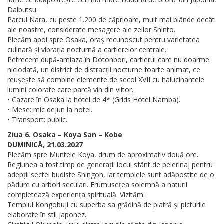
Daibutsu.
Parcul Nara, cu peste 1.200 de căprioare, mult mai blânde decât
ale noastre, considerate mesagere ale zeilor Shinto.
Plecăm apoi spre Osaka, oraș recunoscut pentru varietatea
culinară și vibrația nocturnă a cartierelor centrale.
Petrecem după-amiaza în Dotonbori, cartierul care nu doarme
niciodată, un district de distracții nocturne foarte animat, ce
reușește să combine elemente de secol XVII cu halucinantele
lumini colorate care parcă vin din viitor.
• Cazare în Osaka la hotel de 4* (Grids Hotel Namba).
• Mese: mic dejun la hotel.
• Transport: public.
Ziua 6. Osaka – Koya San – Kobe
DUMINICĂ, 21.03.2027
Plecăm spre Muntele Koya, drum de aproximativ două ore.
Regiunea a fost timp de generații locul sfânt de pelerinaj pentru
adepții sectei budiste Shingon, iar templele sunt adăpostite de o
pădure cu arbori seculari. Frumusețea solemnă a naturii
completează experiența spirituală. Vizităm:
Templul Kongobuji cu superba sa grădină de piatră și picturile
elaborate în stil japonez.