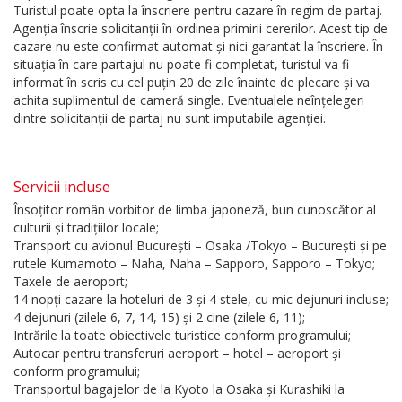
Turistul poate opta la înscriere pentru cazare în regim de partaj.
Agenția înscrie solicitanții în ordinea primirii cererilor. Acest tip de
cazare nu este confirmat automat și nici garantat la înscriere. În
situația în care partajul nu poate fi completat, turistul va fi
informat în scris cu cel puțin 20 de zile înainte de plecare și va
achita suplimentul de cameră single. Eventualele neînțelegeri
dintre solicitanții de partaj nu sunt imputabile agenției.
Servicii incluse
Însoțitor român vorbitor de limba japoneză, bun cunoscător al
culturii și tradițiilor locale;
Transport cu avionul București – Osaka /Tokyo – București și pe
rutele Kumamoto – Naha, Naha – Sapporo, Sapporo – Tokyo;
Taxele de aeroport;
14 nopți cazare la hoteluri de 3 și 4 stele, cu mic dejunuri incluse;
4 dejunuri (zilele 6, 7, 14, 15) și 2 cine (zilele 6, 11);
Intrările la toate obiectivele turistice conform programului;
Autocar pentru transferuri aeroport – hotel – aeroport și
conform programului;
Transportul bagajelor de la Kyoto la Osaka și Kurashiki la