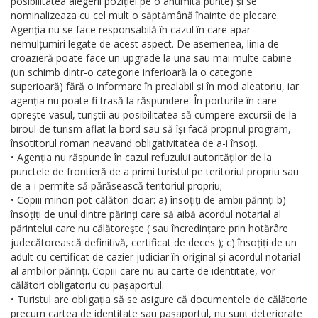
posibilitatea alegerii poziției pe o anumită punte) și se
nominalizeaza cu cel mult o săptămână înainte de plecare.
Agenția nu se face responsabilă în cazul în care apar
nemulțumiri legate de acest aspect. De asemenea, linia de
croazieră poate face un upgrade la una sau mai multe cabine
(un schimb dintr-o categorie inferioară la o categorie
superioară) fără o informare în prealabil și în mod aleatoriu, iar
agenția nu poate fi trasă la răspundere. În porturile în care
oprește vasul, turiștii au posibilitatea să cumpere excursii de la
biroul de turism aflat la bord sau să își facă propriul program,
însotitorul roman neavand obligativitatea de a-i însoți.
• Agenția nu răspunde în cazul refuzului autorităților de la
punctele de frontieră de a primi turistul pe teritoriul propriu sau
de a-i permite să părăsească teritoriul propriu;
• Copiii minori pot călători doar: a) însoțiți de ambii părinți b)
însoțiți de unul dintre părinți care să aibă acordul notarial al
părintelui care nu călătorește ( sau încredințare prin hotărâre
judecătorească definitivă, certificat de deces ); c) însoțiți de un
adult cu certificat de cazier judiciar în original și acordul notarial
al ambilor părinți. Copiii care nu au carte de identitate, vor
călători obligatoriu cu pașaportul.
• Turistul are obligația să se asigure că documentele de călătorie
precum cartea de identitate sau pașaportul, nu sunt deteriorate