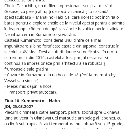
Cheile Takachiho, un defileu impresionant sculptat de râul
Gokase, cu pereți abrupți de rocă vulcanică și o cascadă
spectaculoasă – Manai-no-Taki. Cei care doresc pot închiria o
barcă pentru a explora cheile de la nivelul apei și pentru a admira
îndeaproape căderea de apă și stâncile bazaltice perfect aliniate.
Ne întoarcem în Kumamoto și vizităm:
Castelul Kumamoto, considerat unul dintre cele mai
impunătoare și bine fortificate castele din Japonia, construit în
secolul al XVII-lea. Deși a suferit daune semnificative în urma
cutremurului din 2016, castelul a fost parțial restaurat și
continuă să impresioneze prin arhitectura sa robustă și
frumoasele sale grădini.
• Cazare în Kumamoto la un hotel de 4* (Ref Kumamoto by
Vessel sau similar).
• Mese: mic dejun la hotel.
• Transport: privat (autocar).
Ziua 10. Kumamoto – Naha
JOI, 25.03.2027
Plecăm dimineața către aeroport, pentru zborul spre Okinawa.
Bine ați venit în Okinawa! Cel mai sudic arhipelag al Japoniei, cu
o climă subtropicală, aici temperatura nu coboară sub 15 grade,