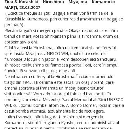
Ziua 8. Kurashiki – Hiroshima – Miyajima – Kumamoto
MARȚI, 23.03.2027
» Exact ce trebuie să știți: Bagajele mari vor fi trimise de la
Kurashiki la Kumamoto, prin curier rapid (maximum un bagaj de
persoană).
Plecăm la gară și mergem până la Okayama, după care luăm
trenul de mare viteză Shinkansen până la Hiroshima, drum de
aproximativ o oră.
Odată ajunși la Hiroshima, luăm un tren local și apoi ferry-ul
spre Insula Miyajima UNESCO WH, unul dintre cele mai
frumoase 3 locuri din Japonia. Vom descoperi aici Sanctuarul
shintoist Itsukushima cu faimoasa poartă Torii, care în timpul
fluxului dă senzația că plutește pe apă.
Ne întoarcem cu ferry-ul la Hiroshima. În ciuda momentului
tragic din 1945, Hiroshima este astăzi un oraș vibrant, care
emană speranță și transmite un mesaj pașnic tuturor
vizitatorilor săi. Vom admira orașul folosind transportul în
comun și vom vizita Muzeul și Parcul Memorial al Păcii UNESCO
WH, cu „domul bombei atomice, A-Bomb Dome”, locul în care a
căzut bomba atomică, actualmente loc de reculegere.
Luăm tramvaiul până la gara Hiroshima și mergem la
Kumamoto, situat în regiunea Kyushu, centrul administrativ al
prefecturii, cunoscut pentru combinația sa remarcabilă de