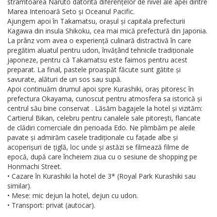
strâmtoarea Naruto datorită diferențelor de nivel ale apei dintre
Marea Interioară Seto și Oceanul Pacific.
Ajungem apoi în Takamatsu, orașul și capitala prefecturii
Kagawa din insula Shikoku, cea mai mică prefectură din Japonia.
La prânz vom avea o experiență culinară distractivă în care
pregătim aluatul pentru udon, învățând tehnicile tradiționale
japoneze, pentru că Takamatsu este faimos pentru acest
preparat. La final, pastele proaspăt făcute sunt gătite și
savurate, alături de un sos sau supă.
Apoi continuăm drumul apoi spre Kurashiki, oraș pitoresc în
prefectura Okayama, cunoscut pentru atmosfera sa istorică și
centrul său bine conservat . Lăsăm bagajele la hotel și vizităm:
Cartierul Bikan, celebru pentru canalele sale pitorești, flancate
de clădiri comerciale din perioada Edo. Ne plimbăm pe aleile
pavate și admirăm casele tradiționale cu fațade albe și
acoperișuri de țiglă, loc unde și astăzi se filmează filme de
epocă, după care încheiem ziua cu o sesiune de shopping pe
Honmachi Street.
• Cazare în Kurashiki la hotel de 3* (Royal Park Kurashiki sau
similar).
• Mese: mic dejun la hotel, dejun cu udon.
• Transport: privat (autocar).