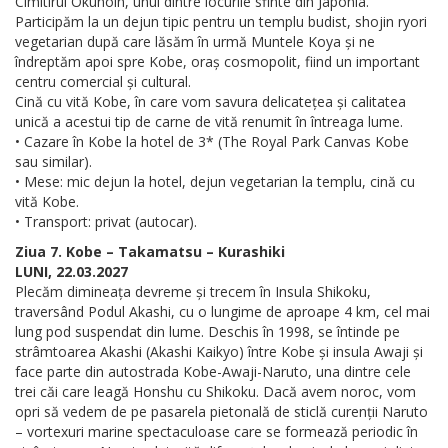
Cimitirul Okunoin, unul dintre locurile sfinte din Japonia.
Participăm la un dejun tipic pentru un templu budist, shojin ryori
vegetarian după care lăsăm în urmă Muntele Koya și ne
îndreptăm apoi spre Kobe, oraș cosmopolit, fiind un important
centru comercial și cultural.
Cină cu vită Kobe, în care vom savura delicatețea și calitatea
unică a acestui tip de carne de vită renumit în întreaga lume.
• Cazare în Kobe la hotel de 3* (The Royal Park Canvas Kobe
sau similar).
• Mese: mic dejun la hotel, dejun vegetarian la templu, cină cu
vită Kobe.
• Transport: privat (autocar).
Ziua 7. Kobe – Takamatsu – Kurashiki
LUNI, 22.03.2027
Plecăm dimineața devreme și trecem în Insula Shikoku,
traversând Podul Akashi, cu o lungime de aproape 4 km, cel mai
lung pod suspendat din lume. Deschis în 1998, se întinde pe
strâmtoarea Akashi (Akashi Kaikyo) între Kobe și insula Awaji și
face parte din autostrada Kobe-Awaji-Naruto, una dintre cele
trei căi care leagă Honshu cu Shikoku. Dacă avem noroc, vom
opri să vedem de pe pasarela pietonală de sticlă curenții Naruto
– vortexuri marine spectaculoase care se formează periodic în