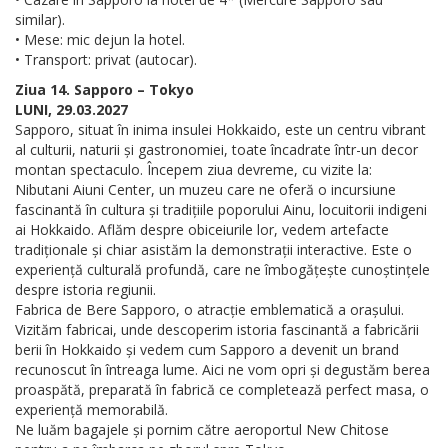
similar).
• Mese: mic dejun la hotel.
• Transport: privat (autocar).
Ziua 14. Sapporo – Tokyo
LUNI, 29.03.2027
Sapporo, situat în inima insulei Hokkaido, este un centru vibrant
al culturii, naturii și gastronomiei, toate încadrate într-un decor
montan spectaculo. Începem ziua devreme, cu vizite la:
Nibutani Aiuni Center, un muzeu care ne oferă o incursiune
fascinantă în cultura și tradițiile poporului Ainu, locuitorii indigeni
ai Hokkaido. Aflăm despre obiceiurile lor, vedem artefacte
tradiționale și chiar asistăm la demonstrații interactive. Este o
experiență culturală profundă, care ne îmbogățește cunoștințele
despre istoria regiunii.
Fabrica de Bere Sapporo, o atracție emblematică a orașului.
Vizităm fabricai, unde descoperim istoria fascinantă a fabricării
berii în Hokkaido și vedem cum Sapporo a devenit un brand
recunoscut în întreaga lume. Aici ne vom opri și degustăm berea
proaspătă, preparată în fabrică ce completează perfect masa, o
experiență memorabilă.
Ne luăm bagajele și pornim către aeroportul New Chitose