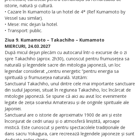
istorie, natură și cultură.
• Cazare în Kumamoto la un hotel de 4* (Ref Kumamoto by
Vessel sau similar).
• Mese: mic dejun la hotel.
• Transport: public.
Ziua 9. Kumamoto – Takachiho – Kumamoto
MIERCURI, 24.03.2027
După micul dejun plecăm cu autocarul într-o excursie de o zi
spre Takachiho (aprox. 2h30), cunoscut pentru frumusețea sa
naturală și legendele sacre din mitologia japoneză, un loc
legendar considerat „centru energetic ”pentru energia sa
spirituală și frumusețea naturală. Vizităm:
Sanctuarul Takachiho, unul dintre cele mai importante sanctuare
din sudul Japoniei, situat în regiunea Takachiho, loc încărcat de
mitologie japoneză. Se spune că aici au avut loc evenimente
legate de zeița soarelui Amaterasu și de originile spirituale ale
Japoniei.
Sanctuarul are o istorie de aproximativ 1900 de ani și este
înconjurat de cedri uriași și o atmosferă liniștită, aproape
mistică. Este cunoscut și pentru spectacolele tradiționale de
dans sacru Yokagura, care recreează legendele japoneze și sunt
dedicate zeilor shinto.