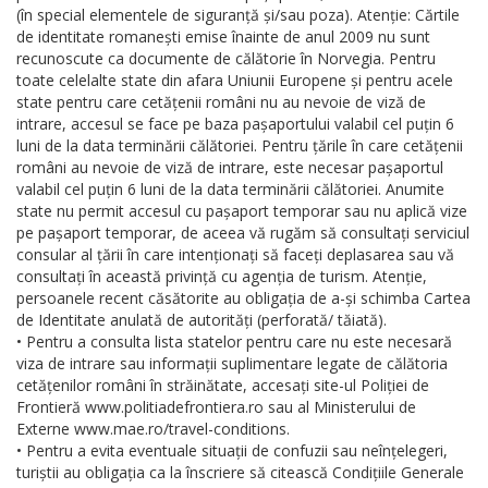
(în special elementele de siguranță și/sau poza). Atenție: Cărtile
de identitate romanești emise înainte de anul 2009 nu sunt
recunoscute ca documente de călătorie în Norvegia. Pentru
toate celelalte state din afara Uniunii Europene și pentru acele
state pentru care cetățenii români nu au nevoie de viză de
intrare, accesul se face pe baza pașaportului valabil cel puțin 6
luni de la data terminării călătoriei. Pentru țările în care cetățenii
români au nevoie de viză de intrare, este necesar pașaportul
valabil cel puțin 6 luni de la data terminării călătoriei. Anumite
state nu permit accesul cu pașaport temporar sau nu aplică vize
pe pașaport temporar, de aceea vă rugăm să consultați serviciul
consular al țării în care intenționați să faceți deplasarea sau vă
consultați în această privință cu agenția de turism. Atenție,
persoanele recent căsătorite au obligația de a-și schimba Cartea
de Identitate anulată de autorități (perforată/ tăiată).
• Pentru a consulta lista statelor pentru care nu este necesară
viza de intrare sau informații suplimentare legate de călătoria
cetățenilor români în străinătate, accesați site-ul Poliției de
Frontieră www.politiadefrontiera.ro sau al Ministerului de
Externe www.mae.ro/travel-conditions.
• Pentru a evita eventuale situații de confuzii sau neînțelegeri,
turiștii au obligația ca la înscriere să citească Condițiile Generale