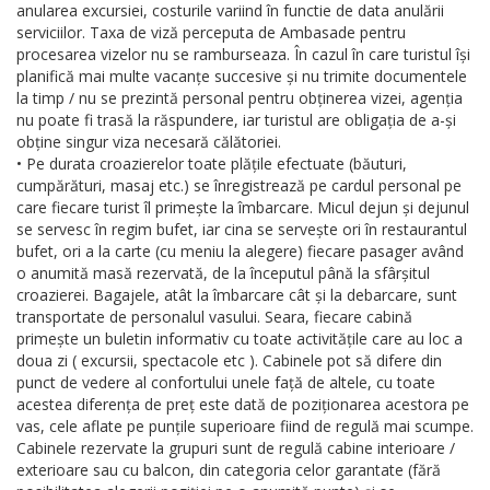
anularea excursiei, costurile variind în functie de data anulării
serviciilor. Taxa de viză perceputa de Ambasade pentru
procesarea vizelor nu se ramburseaza. În cazul în care turistul își
planifică mai multe vacanțe succesive și nu trimite documentele
la timp / nu se prezintă personal pentru obținerea vizei, agenția
nu poate fi trasă la răspundere, iar turistul are obligația de a-și
obține singur viza necesară călătoriei.
• Pe durata croazierelor toate plățile efectuate (băuturi,
cumpărături, masaj etc.) se înregistrează pe cardul personal pe
care fiecare turist îl primește la îmbarcare. Micul dejun și dejunul
se servesc în regim bufet, iar cina se servește ori în restaurantul
bufet, ori a la carte (cu meniu la alegere) fiecare pasager având
o anumită masă rezervată, de la începutul până la sfârșitul
croazierei. Bagajele, atât la îmbarcare cât și la debarcare, sunt
transportate de personalul vasului. Seara, fiecare cabină
primește un buletin informativ cu toate activitățile care au loc a
doua zi ( excursii, spectacole etc ). Cabinele pot să difere din
punct de vedere al confortului unele față de altele, cu toate
acestea diferența de preț este dată de poziționarea acestora pe
vas, cele aflate pe punțile superioare fiind de regulă mai scumpe.
Cabinele rezervate la grupuri sunt de regulă cabine interioare /
exterioare sau cu balcon, din categoria celor garantate (fără