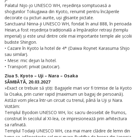
Palatul Nijo-jo UNESCO WH, reședința somptuoasă a
shogunilor Tokugawa din Kyoto, renumit pentru încăperile
decorate cu picturi aurite, uși glisante pictate.
Sanctuarul Ninna-ji UNESCO WH, fondat în anul 888, în perioada
Heian,a fost reședința tradițională a împăraților retrași (templu
imperial) și este unul dintre cele mai importante temple ale școlii
budiste Shingon.
• Cazare în Kyoto la hotel de 4* (Daiwa Roynet Karasuma Shijo
sau similar).
• Mese: mic dejun la hotel.
• Transport: privat (autocar).
Ziua 5. Kyoto – Uji – Nara – Osaka
SÂMBĂTĂ, 20.03.2027
»Exact ce trebuie să știți: Bagajele mari vor fi trimise de la Kyoto
la Osaka, prin curier rapid (maximum un bagaj de persoană).
Astăzi vom pleca într-un circuit cu trenul, până la Uji și Nara.
Vizităm:
Templul Byodoin UNESCO WH, loc sacru deosebit de frumos,
construit în secolul al XI-lea, ce impresionează prin arhitectura
sa rafinată.
Templul Todaiji UNESCO WH, cea mai mare clădire de lemn din
lume ce adăpostește cel mai mare Buddha de bronz din Japonia,