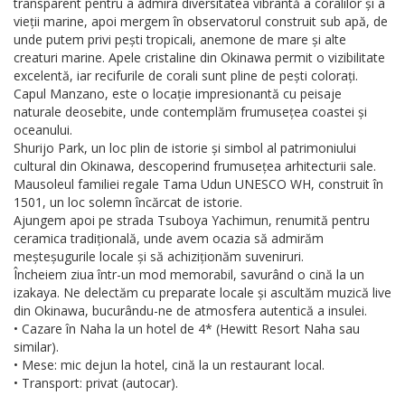
transparent pentru a admira diversitatea vibrantă a coralilor și a
vieții marine, apoi mergem în observatorul construit sub apă, de
unde putem privi pești tropicali, anemone de mare și alte
creaturi marine. Apele cristaline din Okinawa permit o vizibilitate
excelentă, iar recifurile de corali sunt pline de pești colorați.
Capul Manzano, este o locație impresionantă cu peisaje
naturale deosebite, unde contemplăm frumusețea coastei și
oceanului.
Shurijo Park, un loc plin de istorie și simbol al patrimoniului
cultural din Okinawa, descoperind frumusețea arhitecturii sale.
Mausoleul familiei regale Tama Udun UNESCO WH, construit în
1501, un loc solemn încărcat de istorie.
Ajungem apoi pe strada Tsuboya Yachimun, renumită pentru
ceramica tradițională, unde avem ocazia să admirăm
meșteșugurile locale și să achiziționăm suveniruri.
Încheiem ziua într-un mod memorabil, savurând o cină la un
izakaya. Ne delectăm cu preparate locale și ascultăm muzică live
din Okinawa, bucurându-ne de atmosfera autentică a insulei.
• Cazare în Naha la un hotel de 4* (Hewitt Resort Naha sau
similar).
• Mese: mic dejun la hotel, cină la un restaurant local.
• Transport: privat (autocar).