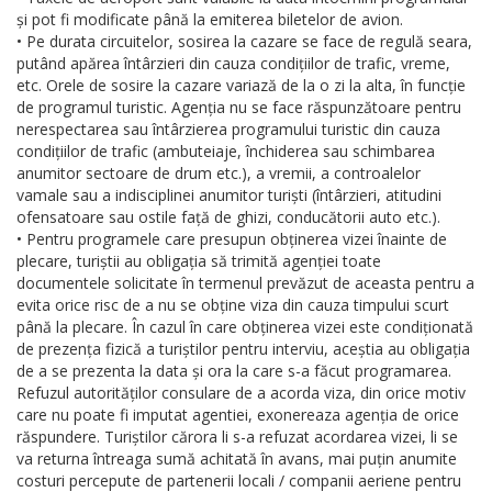
și pot fi modificate până la emiterea biletelor de avion.
• Pe durata circuitelor, sosirea la cazare se face de regulă seara,
putând apărea întârzieri din cauza condițiilor de trafic, vreme,
etc. Orele de sosire la cazare variază de la o zi la alta, în funcție
de programul turistic. Agenția nu se face răspunzătoare pentru
nerespectarea sau întârzierea programului turistic din cauza
condițiilor de trafic (ambuteiaje, închiderea sau schimbarea
anumitor sectoare de drum etc.), a vremii, a controalelor
vamale sau a indisciplinei anumitor turiști (întârzieri, atitudini
ofensatoare sau ostile față de ghizi, conducătorii auto etc.).
• Pentru programele care presupun obținerea vizei înainte de
plecare, turiștii au obligația să trimită agenției toate
documentele solicitate în termenul prevăzut de aceasta pentru a
evita orice risc de a nu se obține viza din cauza timpului scurt
până la plecare. În cazul în care obținerea vizei este condiționată
de prezența fizică a turiștilor pentru interviu, aceștia au obligația
de a se prezenta la data și ora la care s-a făcut programarea.
Refuzul autorităților consulare de a acorda viza, din orice motiv
care nu poate fi imputat agentiei, exonereaza agenția de orice
răspundere. Turiștilor cărora li s-a refuzat acordarea vizei, li se
va returna întreaga sumă achitată în avans, mai puțin anumite
costuri percepute de partenerii locali / companii aeriene pentru