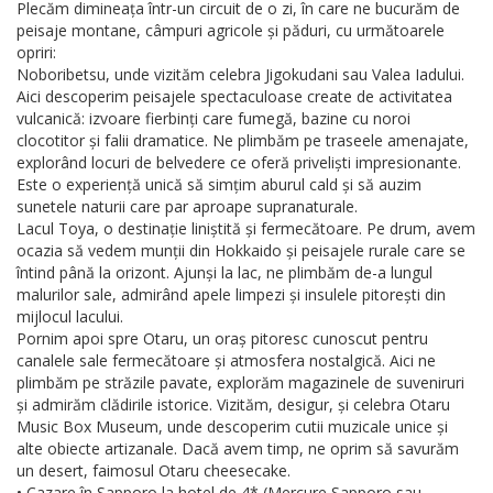
Plecăm dimineața într-un circuit de o zi, în care ne bucurăm de
peisaje montane, câmpuri agricole și păduri, cu următoarele
opriri:
Noboribetsu, unde vizităm celebra Jigokudani sau Valea Iadului.
Aici descoperim peisajele spectaculoase create de activitatea
vulcanică: izvoare fierbinți care fumegă, bazine cu noroi
clocotitor și falii dramatice. Ne plimbăm pe traseele amenajate,
explorând locuri de belvedere ce oferă priveliști impresionante.
Este o experiență unică să simțim aburul cald și să auzim
sunetele naturii care par aproape supranaturale.
Lacul Toya, o destinație liniștită și fermecătoare. Pe drum, avem
ocazia să vedem munții din Hokkaido și peisajele rurale care se
întind până la orizont. Ajunși la lac, ne plimbăm de-a lungul
malurilor sale, admirând apele limpezi și insulele pitorești din
mijlocul lacului.
Pornim apoi spre Otaru, un oraș pitoresc cunoscut pentru
canalele sale fermecătoare și atmosfera nostalgică. Aici ne
plimbăm pe străzile pavate, explorăm magazinele de suveniruri
și admirăm clădirile istorice. Vizităm, desigur, și celebra Otaru
Music Box Museum, unde descoperim cutii muzicale unice și
alte obiecte artizanale. Dacă avem timp, ne oprim să savurăm
un desert, faimosul Otaru cheesecake.
• Cazare în Sapporo la hotel de 4* (Mercure Sapporo sau