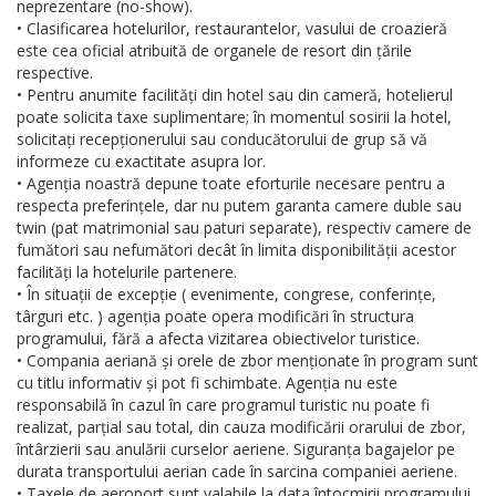
neprezentare (no-show).
• Clasificarea hotelurilor, restaurantelor, vasului de croazieră
este cea oficial atribuită de organele de resort din țările
respective.
• Pentru anumite facilități din hotel sau din cameră, hotelierul
poate solicita taxe suplimentare; în momentul sosirii la hotel,
solicitați recepționerului sau conducătorului de grup să vă
informeze cu exactitate asupra lor.
• Agenția noastră depune toate eforturile necesare pentru a
respecta preferințele, dar nu putem garanta camere duble sau
twin (pat matrimonial sau paturi separate), respectiv camere de
fumători sau nefumători decât în limita disponibilității acestor
facilități la hotelurile partenere.
• În situații de excepție ( evenimente, congrese, conferințe,
târguri etc. ) agenția poate opera modificări în structura
programului, fără a afecta vizitarea obiectivelor turistice.
• Compania aeriană și orele de zbor menționate în program sunt
cu titlu informativ și pot fi schimbate. Agenția nu este
responsabilă în cazul în care programul turistic nu poate fi
realizat, parțial sau total, din cauza modificării orarului de zbor,
întârzierii sau anulării curselor aeriene. Siguranța bagajelor pe
durata transportului aerian cade în sarcina companiei aeriene.
• Taxele de aeroport sunt valabile la data întocmirii programului