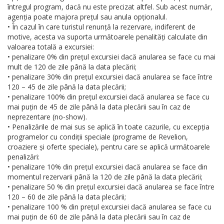
întregul program, dacă nu este precizat altfel. Sub acest număr,
agenția poate majora prețul sau anula opționalul.
• În cazul în care turistul renunță la rezervare, indiferent de
motive, acesta va suporta următoarele penalități calculate din
valoarea totală a excursiei:
• penalizare 0% din prețul excursiei dacă anularea se face cu mai
mult de 120 de zile până la data plecării;
• penalizare 30% din prețul excursiei dacă anularea se face între
120 – 45 de zile până la data plecării;
• penalizare 100% din prețul excursiei dacă anularea se face cu
mai puțin de 45 de zile până la data plecării sau în caz de
neprezentare (no-show).
• Penalizările de mai sus se aplică în toate cazurile, cu excepția
programelor cu condiții speciale (programe de Revelion,
croaziere și oferte speciale), pentru care se aplică următoarele
penalizări:
• penalizare 10% din prețul excursiei dacă anularea se face din
momentul rezervarii până la 120 de zile până la data plecării;
• penalizare 50 % din prețul excursiei dacă anularea se face între
120 – 60 de zile până la data plecării;
• penalizare 100 % din prețul excursiei dacă anularea se face cu
mai puțin de 60 de zile până la data plecării sau în caz de