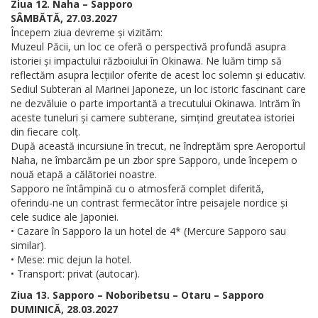
Ziua 12. Naha – Sapporo
SÂMBĂTĂ, 27.03.2027
Începem ziua devreme și vizităm:
Muzeul Păcii, un loc ce oferă o perspectivă profundă asupra
istoriei și impactului războiului în Okinawa. Ne luăm timp să
reflectăm asupra lecțiilor oferite de acest loc solemn și educativ.
Sediul Subteran al Marinei Japoneze, un loc istoric fascinant care
ne dezvăluie o parte importantă a trecutului Okinawa. Intrăm în
aceste tuneluri și camere subterane, simțind greutatea istoriei
din fiecare colț.
După această incursiune în trecut, ne îndreptăm spre Aeroportul
Naha, ne îmbarcăm pe un zbor spre Sapporo, unde începem o
nouă etapă a călătoriei noastre.
Sapporo ne întâmpină cu o atmosferă complet diferită,
oferindu-ne un contrast fermecător între peisajele nordice și
cele sudice ale Japoniei.
• Cazare în Sapporo la un hotel de 4* (Mercure Sapporo sau
similar).
• Mese: mic dejun la hotel.
• Transport: privat (autocar).
Ziua 13. Sapporo – Noboribetsu – Otaru – Sapporo
DUMINICĂ, 28.03.2027