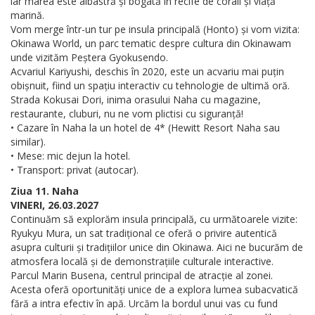
iar marea este albastră și bogată în recife de corali și viață
marină.
Vom merge într-un tur pe insula principală (Honto) și vom vizita:
Okinawa World, un parc tematic despre cultura din Okinawam
unde vizităm Peștera Gyokusendo.
Acvariul Kariyushi, deschis în 2020, este un acvariu mai puțin
obișnuit, fiind un spațiu interactiv cu tehnologie de ultimă oră.
Strada Kokusai Dori, inima orasului Naha cu magazine,
restaurante, cluburi, nu ne vom plictisi cu siguranță!
• Cazare în Naha la un hotel de 4* (Hewitt Resort Naha sau
similar).
• Mese: mic dejun la hotel.
• Transport: privat (autocar).
Ziua 11. Naha
VINERI, 26.03.2027
Continuăm să explorăm insula principală, cu următoarele vizite:
Ryukyu Mura, un sat tradițional ce oferă o privire autentică
asupra culturii și tradițiilor unice din Okinawa. Aici ne bucurăm de
atmosfera locală și de demonstrațiile culturale interactive.
Parcul Marin Busena, centrul principal de atracție al zonei.
Acesta oferă oportunități unice de a explora lumea subacvatică
fără a intra efectiv în apă. Urcăm la bordul unui vas cu fund