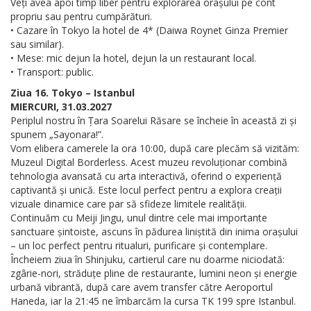
Veți avea apoi timp liber pentru explorarea orașului pe cont
propriu sau pentru cumpărături.
• Cazare în Tokyo la hotel de 4* (Daiwa Roynet Ginza Premier
sau similar).
• Mese: mic dejun la hotel, dejun la un restaurant local.
• Transport: public.
Ziua 16. Tokyo – Istanbul
MIERCURI, 31.03.2027
Periplul nostru în Țara Soarelui Răsare se încheie în această zi și
spunem „Sayonara!”.
Vom elibera camerele la ora 10:00, după care plecăm să vizităm:
Muzeul Digital Borderless. Acest muzeu revoluționar combină
tehnologia avansată cu arta interactivă, oferind o experiență
captivantă și unică. Este locul perfect pentru a explora creații
vizuale dinamice care par să sfideze limitele realității.
Continuăm cu Meiji Jingu, unul dintre cele mai importante
sanctuare șintoiste, ascuns în pădurea liniștită din inima orașului
– un loc perfect pentru ritualuri, purificare și contemplare.
Încheiem ziua în Shinjuku, cartierul care nu doarme niciodată:
zgârie-nori, străduțe pline de restaurante, lumini neon și energie
urbană vibrantă, după care avem transfer către Aeroportul
Haneda, iar la 21:45 ne îmbarcăm la cursa TK 199 spre Istanbul.