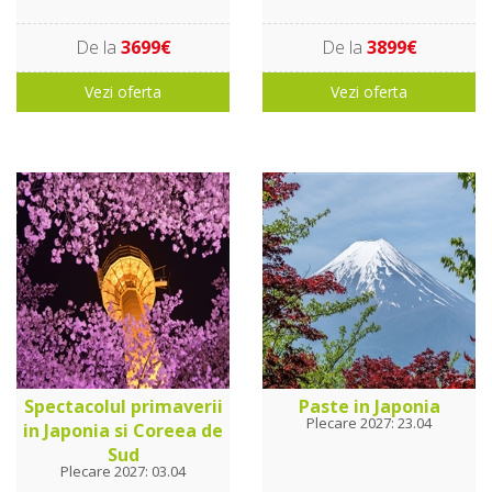
De la
3699€
De la
3899€
Vezi oferta
Vezi oferta
Spectacolul primaverii
Paste in Japonia
Plecare 2027: 23.04
in Japonia si Coreea de
Sud
Plecare 2027: 03.04