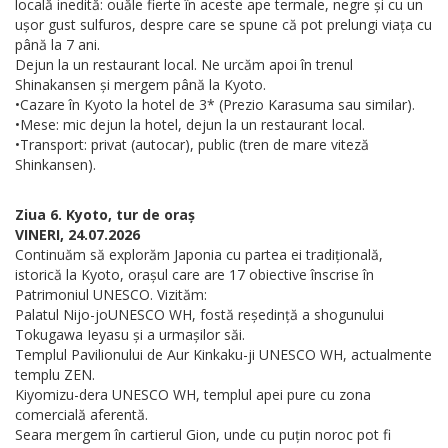
locală inedită: ouăle fierte în aceste ape termale, negre și cu un
ușor gust sulfuros, despre care se spune că pot prelungi viața cu
până la 7 ani.
Dejun la un restaurant local. Ne urcăm apoi în trenul
Shinakansen și mergem până la Kyoto.
•Cazare în Kyoto la hotel de 3* (Prezio Karasuma sau similar).
•Mese: mic dejun la hotel, dejun la un restaurant local.
•Transport: privat (autocar), public (tren de mare viteză
Shinkansen).
Ziua 6. Kyoto, tur de oraș
VINERI, 24.07.2026
Continuăm să explorăm Japonia cu partea ei tradițională,
istorică la Kyoto, orașul care are 17 obiective înscrise în
Patrimoniul UNESCO. Vizităm:
Palatul Nijo-joUNESCO WH, fostă reședință a shogunului
Tokugawa Ieyasu și a urmașilor săi.
Templul Pavilionului de Aur Kinkaku-ji UNESCO WH, actualmente
templu ZEN.
Kiyomizu-dera UNESCO WH, templul apei pure cu zona
comercială aferentă.
Seara mergem în cartierul Gion, unde cu puțin noroc pot fi