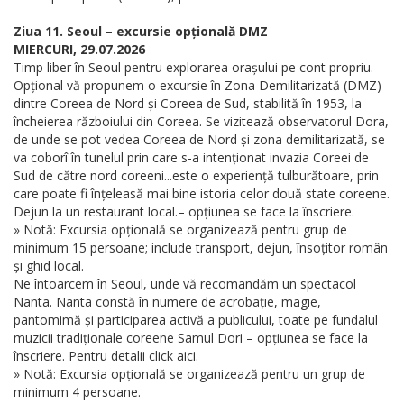
Ziua 11. Seoul – excursie opțională DMZ
MIERCURI, 29.07.2026
Timp liber în Seoul pentru explorarea orașului pe cont propriu.
Opțional vă propunem o excursie în Zona Demilitarizată (DMZ)
dintre Coreea de Nord și Coreea de Sud, stabilită în 1953, la
încheierea războiului din Coreea. Se vizitează observatorul Dora,
de unde se pot vedea Coreea de Nord și zona demilitarizată, se
va coborî în tunelul prin care s-a intenționat invazia Coreei de
Sud de către nord coreeni...este o experiență tulburătoare, prin
care poate fi înțeleasă mai bine istoria celor două state coreene.
Dejun la un restaurant local.– opțiunea se face la înscriere.
» Notă: Excursia opțională se organizează pentru grup de
minimum 15 persoane; include transport, dejun, însoțitor român
și ghid local.
Ne întoarcem în Seoul, unde vă recomandăm un spectacol
Nanta. Nanta constă în numere de acrobație, magie,
pantomimă și participarea activă a publicului, toate pe fundalul
muzicii tradiționale coreene Samul Dori – opțiunea se face la
înscriere. Pentru detalii click aici.
» Notă: Excursia opțională se organizează pentru un grup de
minimum 4 persoane.