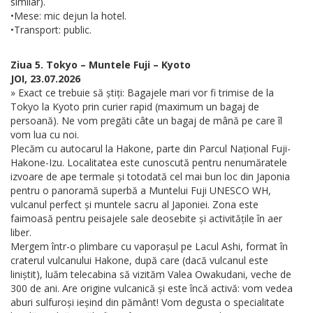
similar).
•Mese: mic dejun la hotel.
•Transport: public.
Ziua 5. Tokyo – Muntele Fuji – Kyoto
JOI, 23.07.2026
» Exact ce trebuie să știți: Bagajele mari vor fi trimise de la
Tokyo la Kyoto prin curier rapid (maximum un bagaj de
persoană). Ne vom pregăti câte un bagaj de mână pe care îl
vom lua cu noi.
Plecăm cu autocarul la Hakone, parte din Parcul Național Fuji-
Hakone-Izu. Localitatea este cunoscută pentru nenumăratele
izvoare de ape termale și totodată cel mai bun loc din Japonia
pentru o panoramă superbă a Muntelui Fuji UNESCO WH,
vulcanul perfect și muntele sacru al Japoniei. Zona este
faimoasă pentru peisajele sale deosebite și activitățile în aer
liber.
Mergem într-o plimbare cu vaporașul pe Lacul Ashi, format în
craterul vulcanului Hakone, după care (dacă vulcanul este
liniștit), luăm telecabina să vizităm Valea Owakudani, veche de
300 de ani. Are origine vulcanică și este încă activă: vom vedea
aburi sulfuroși ieșind din pământ! Vom degusta o specialitate