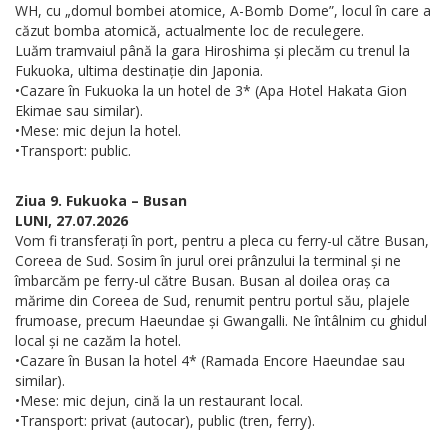
WH, cu „domul bombei atomice, A-Bomb Dome”, locul în care a
căzut bomba atomică, actualmente loc de reculegere.
Luăm tramvaiul până la gara Hiroshima și plecăm cu trenul la
Fukuoka, ultima destinație din Japonia.
•Cazare în Fukuoka la un hotel de 3* (Apa Hotel Hakata Gion
Ekimae sau similar).
•Mese: mic dejun la hotel.
•Transport: public.
Ziua 9. Fukuoka – Busan
LUNI, 27.07.2026
Vom fi transferați în port, pentru a pleca cu ferry-ul către Busan,
Coreea de Sud. Sosim în jurul orei prânzului la terminal și ne
îmbarcăm pe ferry-ul către Busan. Busan al doilea oraș ca
mărime din Coreea de Sud, renumit pentru portul său, plajele
frumoase, precum Haeundae și Gwangalli. Ne întâlnim cu ghidul
local și ne cazăm la hotel.
•Cazare în Busan la hotel 4* (Ramada Encore Haeundae sau
similar).
•Mese: mic dejun, cină la un restaurant local.
•Transport: privat (autocar), public (tren, ferry).