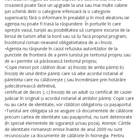
croazieră poate face un upgrade la una sau mai multe cabine
(un schimb dintr-o categorie inferioară la o categorie
superioară) fără o informare în prealabil și în mod aleatoriu iar
agenția nu poate fi trasă la răspundere. În porturile în care
oprește vasul, turiștii au posibilitatea să cumpere excursii de la
biroul de turism aflat la bord sau să își facă propriul program,
însotitorul roman neavand obligativitatea de a-i însoți.
•Agenția nu răspunde în cazul refuzului autorităților de la
punctele de frontieră de a primi turistul pe teritoriul propriu sau
de a-i permite să părăsească teritoriul propriu;
•Copiii minori pot călători doar: a) însoțiți de ambii părinți b)
însoțiți de unul dintre părinți care să aibe acordul notarial al
părintelui care nu călătorește ( sau încredințare prin hotărâre
judecătorească definitivă,
certificat de deces ); c) însoțiți de un adult cu certificat de cazier
judiciar în original și acordul notarial al ambilor părinți. Copiii care
nu au carte de identitate, vor clălători obligatoriu cu pașaportul.
•Turistul are obligația să se asigure că documentele de călătorie
precum cartea de identitate sau pașaportul, nu sunt deteriorate
(în special elementele de siguranță și/sau poza). Atenție: Cărtile
de identitate romanești emise înainte de anul 2009 nu sunt
recunoscute ca documente de călătorie în Norvegia. Pentru