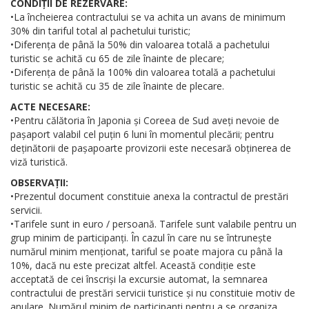
CONDIȚII DE REZERVARE:
•La încheierea contractului se va achita un avans de minimum
30% din tariful total al pachetului turistic;
•Diferența de până la 50% din valoarea totală a pachetului
turistic se achită cu 65 de zile înainte de plecare;
•Diferența de până la 100% din valoarea totală a pachetului
turistic se achită cu 35 de zile înainte de plecare.
ACTE NECESARE:
•Pentru călătoria în Japonia și Coreea de Sud aveți nevoie de
pașaport valabil cel puțin 6 luni în momentul plecării; pentru
deținătorii de pașapoarte provizorii este necesară obținerea de
viză turistică.
OBSERVAȚII:
•Prezentul document constituie anexa la contractul de prestări
servicii.
•Tarifele sunt in euro / persoană. Tarifele sunt valabile pentru un
grup minim de participanți. În cazul în care nu se întrunește
numărul minim menționat, tariful se poate majora cu până la
10%, dacă nu este precizat altfel. Această condiție este
acceptată de cei înscriși la excursie automat, la semnarea
contractului de prestări servicii turistice și nu constituie motiv de
anulare. Numărul minim de participanți pentru a se organiza