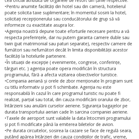
cea oficial atribuită de organele de resort din țările respective.
•Pentru anumite facilități din hotel sau din cameră, hotelierul
poate solicita taxe suplimentare; în momentul sosirii la hotel,
solicitați recepționerului sau conducătorului de grup să vă
informeze cu exactitate asupra lor.
•Agenția noastră depune toate eforturile necesare pentru a vă
respecta preferințele, dar nu putem garanta camere duble sau
twin (pat matrimonial sau paturi separate), respectiv camere de
fumători sau nefumători decât în limita disponibilității acestor
facilități la hotelurile partenere.
•În situații de excepție ( evenimente, congrese, conferințe,
târguri etc. ) agenția poate opera modificări în structura
programului, fără a afecta vizitarea obiectivelor turistice.
•Compania aeriană și orele de zbor menționate în program sunt
cu titlu informativ și pot fi schimbate. Agenția nu este
responsabilă în cazul în care programul turistic nu poate fi
realizat, parțial sau total, din cauza modificării orarului de zbor,
întârzierii sau anulării curselor aeriene. Siguranța bagajelor pe
durata transportului aerian cade în sarcina companiei aeriene.
•Taxele de aeroport sunt valabile la data întocmirii programului
și pot fi modificate până la emiterea biletelor de avion.
•Pe durata circuitelor, sosirea la cazare se face de regulă seara,
putând apărea întârzieri din cauza condițiilor de trafic, vreme,