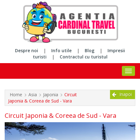
Despre noi
|
Info utile
|
Blog
|
Impresii
turisti
|
Contractul cu turistul
Inapoi
Home
Asia
Japonia
Circuit
Japonia & Coreea de Sud - Vara
Circuit Japonia & Coreea de Sud - Vara