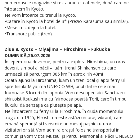
numeroasele magazine și restaurante, cafenele, după care ne
întoarcem în Kyoto.
Ne vom întoarce cu trenul la Kyoto.
•Cazare în Kyoto la hotel de 3* (Prezio Karasuma sau similar).
•Mese: mic dejun la hotel.
•Transport: public (tren).
Ziua 8. Kyoto – Miyajima – Hiroshima – Fukuoka
DUMINICĂ,26.07.2026
Începem ziua devreme, pentru a explora Hiroshima, un oraș
devenit simbol al păcii – luăm trenul Shinkansen cu care
urmează să parcurgem 305 km în aprox. 1h 40m!
Odată ajunși la Hiroshima, luăm un tren local și apoi ferry-ul
spre Insula Miyajima UNESCO WH, unul dintre cele mai
frumoase 3 locuri din Japonia. Vom descoperi aici Sanctuarul
shintoist Itsukushima cu faimoasa poartă Torii, care în timpul
fluxului dă senzația că plutește pe apă.
Ne întoarcem cu ferry-ul la Hiroshima. În ciuda momentului
tragic din 1945, Hiroshima este astăzi un oraș vibrant, care
emană speranță și transmite un mesaj pașnic tuturor
vizitatorilor săi. Vom admira orașul folosind transportul în
comun și vom vizita Muzeul și Parcul Memorial al Păcii UNESCO