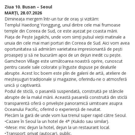
Ziua 10. Busan – Seoul
MARȚI, 28.07.2026
Dimineața mergem într-un tur de oraș și vizităm:
Templul Haedong Yonggung, unul dintre cele mai frumoase
temple din Coreea de Sud, ce este așezat pe coasta mării.
Piața de Pește Jagalchi, unde vom simți pulsul vieții matinale a
unuia din cele mai mari porturi din Coreea de Sud. Aici vom avea
oportunitatea să admirăm varietatea impresionantă de pești
proaspeți și să ne bucurăm apoi de un dejun inedit cu pește.
Gamcheon Village este următoarea noastră oprire, cunoscut
pentru casele sale colorate și înguste dispuse pe dealurile
abrupte. Acest loc boem este plin de galerii de artă, ateliere de
meșteșuguri tradiționale și magazine, oferindu-ne o atmosferă
unică și captivantă.
Podul de sticlă, o pasarelă suspendată, construită pe stâncile
abrupte de la malul mării. Această pasarelă construită din sticlă
transparentă oferă o priveliște panoramică uimitoare asupra
Oceanului Pacific, oferind o experiență de neuitat.
Plecăm la gară de unde vom lua trenul super rapid către Seoul.
•Cazare în Seoul la un hotel de 4* (Kukdo sau similar).
•Mese: mic dejun la hotel, dejun la un restaurant local.
•Transport: privat (autocar), public.