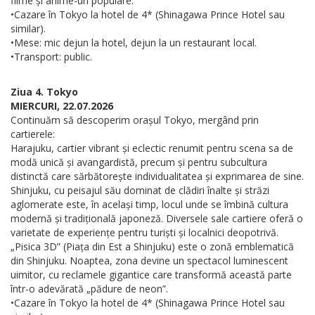
filme și anime-uri populare.
•Cazare în Tokyo la hotel de 4* (Shinagawa Prince Hotel sau
similar).
•Mese: mic dejun la hotel, dejun la un restaurant local.
•Transport: public.
Ziua 4. Tokyo
MIERCURI, 22.07.2026
Continuăm să descoperim orașul Tokyo, mergând prin
cartierele:
Harajuku, cartier vibrant și eclectic renumit pentru scena sa de
modă unică și avangardistă, precum și pentru subcultura
distinctă care sărbătorește individualitatea și exprimarea de sine.
Shinjuku, cu peisajul său dominat de clădiri înalte și străzi
aglomerate este, în același timp, locul unde se îmbină cultura
modernă și tradițională japoneză. Diversele sale cartiere oferă o
varietate de experiențe pentru turiști și localnici deopotrivă.
„Pisica 3D” (Piața din Est a Shinjuku) este o zonă emblematică
din Shinjuku. Noaptea, zona devine un spectacol luminescent
uimitor, cu reclamele gigantice care transformă această parte
într-o adevărată „pădure de neon”.
•Cazare în Tokyo la hotel de 4* (Shinagawa Prince Hotel sau