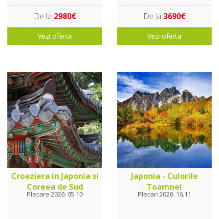
De la
2980€
De la
3690€
Vezi oferta
Vezi oferta
Croaziera in Japonia si
Japonia - Culorile
Coreea de Sud
Toamnei
Plecare 2026: 05.10
Plecari 2026: 16.11