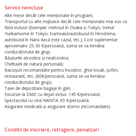
Servicii neincluse
Alte mese decât cele menționate în program;
Transportul cu alte mijloace decât cele menționate mai sus ca
fiind incluse (Exemple: metroul în Osaka și Tokyo, trenul
Yurikamome în Tokyo, tramvaiul/autobuzul în Hiroshima,
autobuzul în Nara dacă este cazul, etc.); Cost suplimentar:
aproximativ 25-30 €/persoană, suma se va înmâna
conducătorului de grup;
Băuturile alcoolice și nealcoolice;
Cheltuieli de natură personală;
Bacșișuri recomandate pentru însoțitor, ghizi locali, șoferi,
restaurant, etc. (60€/persoană, suma se va înmâna
conducătorului de grup);
Taxe de depozitare bagaje în gări;
Excursie la DMZ cu dejun inclus: 145 €/persoană;
Spectacolul cu cină NANTA: 65 €/persoană;
Asigurare medicală și asigurare storno (recomandate).
Conditii de inscriere, retragere, penalizari