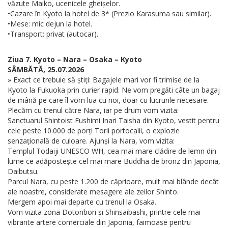
văzute Maiko, ucenicele gheișelor.
•Cazare în Kyoto la hotel de 3* (Prezio Karasuma sau similar).
•Mese: mic dejun la hotel.
•Transport: privat (autocar).
Ziua 7. Kyoto – Nara – Osaka – Kyoto
SÂMBĂTĂ, 25.07.2026
» Exact ce trebuie să știți: Bagajele mari vor fi trimise de la
Kyoto la Fukuoka prin curier rapid. Ne vom pregăti câte un bagaj
de mână pe care îl vom lua cu noi, doar cu lucrurile necesare.
Plecăm cu trenul către Nara, iar pe drum vom vizita:
Sanctuarul Shintoist Fushimi Inari Taisha din Kyoto, vestit pentru
cele peste 10.000 de porți Torii portocalii, o explozie
senzațională de culoare. Ajunși la Nara, vom vizita:
Templul Todaiji UNESCO WH, cea mai mare clădire de lemn din
lume ce adăpostește cel mai mare Buddha de bronz din Japonia,
Daibutsu.
Parcul Nara, cu peste 1.200 de căprioare, mult mai blânde decât
ale noastre, considerate mesagere ale zeilor Shinto.
Mergem apoi mai departe cu trenul la Osaka.
Vom vizita zona Dotonbori și Shinsaibashi, printre cele mai
vibrante artere comerciale din Japonia, faimoase pentru