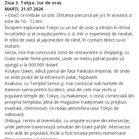
Ziua 3. Tokyo, tur de oraș
MARȚI, 21.07.2026
» Exact ce trebuie să știți: Distanța parcursă pe jos în această zi
este de 10 - 12 km.
Începem explorarea Tokyo cu un tur de oraș și intrăm în ritmul
locuitorilor și al orașului pentru o zi, într-o experiență de neuitat,
în stilul de viață al japonezilor de rând, în contact direct cu ei.
Vizităm:
Ginza, cea mai cunoscută zonă de restaurante și shopping, cu
toate marile firme prezente, unde un metru pătrat poate să
ajungă și la 500.000 dolari!
Koukyo Gaien, adică parcul din fața Palatului Imperial, de unde
se vede podul de la intrarea în palat, Nijubashi.
Asakusa, cu Templul Senso-ji, mai cunoscut sub numele de
Kannon-sama printre localnici, unul din cele mai vechi și
populare temple din Tokyo, cu Nakamise, o zonă comercială din
preajma templului, plină de magazine tradiționale cu prăjituri,
evantaie, chimonouri, ce redau atmosfera unui Tokyo de
odinioară.
Shibuya, centru al tineretului, cu uriașele ecrane din intersecție,
unde pietonii traversează simultan din toate părțile. Intersecția
este atât de populară, încât a fost locația pentru numeroase