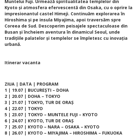
Muntelui Fuji. Urmează spiritualitatea templelor din
Kyoto și atmosfera efervescentă din Osaka, cu o oprire la
impresionantul castel Himeji. Continuăm explorarea în
Hiroshima și pe insula Miyajima, apoi traversăm spre
Coreea de Sud. Descoperim peisajele spectaculoase din
Busan și încheiem aventura în dinamicul Seoul, unde
tradițiile palatelor și templelor se împletesc cu inovația
urbană.
Itinerar vacanta
ZIUA | DATA | PROGRAM
1 | 19.07 | BUCUREȘTI – DOHA
2 | 20.07 | DOHA – TOKYO
3 | 21.07 | TOKYO, TUR DE ORAȘ
4 | 22.07 | TOKYO
5 | 23.07 | TOKYO – MUNTELE FUJI – KYOTO
6 | 24.07 | KYOTO, TUR DE ORAȘ
7 | 25.07 | KYOTO – NARA – OSAKA – KYOTO
8 | 26.07 | KYOTO – MIYAJIMA – HIROSHIMA – FUKUOKA