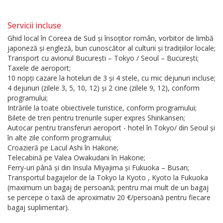
Servicii incluse
Ghid local în Coreea de Sud și însoțitor român, vorbitor de limbă
japoneză și engleză, bun cunoscător al culturii și tradițiilor locale;
Transport cu avionul București – Tokyo / Seoul – București;
Taxele de aeroport;
10 nopți cazare la hoteluri de 3 și 4 stele, cu mic dejunuri incluse;
4 dejunuri (zilele 3, 5, 10, 12) și 2 cine (zilele 9, 12), conform
programului;
Intrările la toate obiectivele turistice, conform programului;
Bilete de tren pentru trenurile super expres Shinkansen;
Autocar pentru transferuri aeroport - hotel în Tokyo/ din Seoul și
în alte zile conform programului;
Croazieră pe Lacul Ashi în Hakone;
Telecabină pe Valea Owakudani în Hakone;
Ferry-uri până și din Insula Miyajima și Fukuoka – Busan;
Transportul bagajelor de la Tokyo la Kyoto , Kyoto la Fukuoka
(maximum un bagaj de persoană; pentru mai mult de un bagaj
se percepe o taxă de aproximativ 20 €/persoană pentru fiecare
bagaj suplimentar).