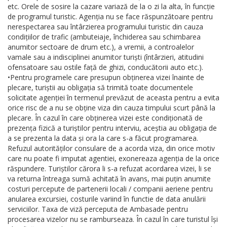
etc. Orele de sosire la cazare variază de la o zi la alta, în funcție
de programul turistic. Agenția nu se face răspunzătoare pentru
nerespectarea sau întârzierea programului turistic din cauza
condițiilor de trafic (ambuteiaje, închiderea sau schimbarea
anumitor sectoare de drum etc.), a vremii, a controalelor
vamale sau a indisciplinei anumitor turiști (întârzieri, atitudini
ofensatoare sau ostile față de ghizi, conducătorii auto etc.).
•Pentru programele care presupun obținerea vizei înainte de
plecare, turiștii au obligația să trimită toate documentele
solicitate agenției în termenul prevăzut de aceasta pentru a evita
orice risc de a nu se obține viza din cauza timpului scurt până la
plecare. În cazul în care obținerea vizei este condiționată de
prezența fizică a turiștilor pentru interviu, aceștia au obligația de
a se prezenta la data și ora la care s-a făcut programarea.
Refuzul autorităților consulare de a acorda viza, din orice motiv
care nu poate fi imputat agentiei, exonereaza agenția de la orice
răspundere. Turiștilor cărora li s-a refuzat acordarea vizei, li se
va returna întreaga sumă achitată în avans, mai puțin anumite
costuri percepute de partenerii locali / companii aeriene pentru
anularea excursiei, costurile variind în functie de data anulării
serviciilor. Taxa de viză perceputa de Ambasade pentru
procesarea vizelor nu se ramburseaza. În cazul în care turistul își