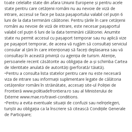
toate celelalte state din afara Uniunii Europene și pentru acele
state pentru care cetățenii români nu au nevoie de viză de
intrare, accesul se face pe baza pașaportului valabil cel puțin 6
luni de la data terminării călătoriei. Pentru țările în care cetățenii
români au nevoie de viză de intrare, este necesar pașaportul
valabil cel puțin 6 luni de la data terminării călătoriei. Anumite
state nu permit accesul cu pașaport temporar sau nu aplică vize
pe pașaport temporar, de aceea vă rugăm să consultați serviciul
consular al țării în care intenționați să faceți deplasarea sau vă
consultași în această privință cu agenția de turism. Atenție,
persoanele recent căsătorite au obligația de a-și schimba Cartea
de Identitate anulată de autorități (perforată/ tăiată).
•Pentru a consulta lista statelor pentru care nu este necesară
viza de intrare sau informații suplimentare legate de călătoria
cetățenilor români în străinătate, accesați site-ul Poliției de
Frontieră www.politiadefrontiera.ro sau al Ministerului de
Externe www.mae.ro/travel-conditions.
•Pentru a evita eventuale situații de confuzii sau neînțelegeri,
turiștii au obligația ca la înscriere să citească Condițiile Generale
de Participare;