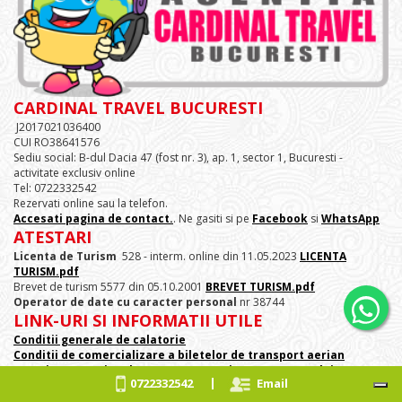
CARDINAL TRAVEL BUCURESTI
J2017021036400
CUI RO38641576
Sediu social: B-dul Dacia 47 (fost nr. 3), ap. 1, sector 1, Bucuresti -
activitate exclusiv online
Tel: 0722332542
Rezervati online sau la telefon.
Accesati pagina de contact.
. Ne gasiti si pe
Facebook
si
WhatsApp
ATESTARI
Licenta de Turism
528 - interm. online din 11.05.2023
LICENTA
TURISM.pdf
Brevet de turism 5577 din 05.10.2001
BREVET TURISM.pdf
Operator de date cu caracter personal
nr 38744
LINK-URI SI INFORMATII UTILE
Conditii generale de calatorie
Conditii de comercializare a biletelor de transport aerian
Autoritatea nationala pentru protectia consumatorului
|
0722332542
Email
Telefon: 021 - 9551
Politia de Frontiera