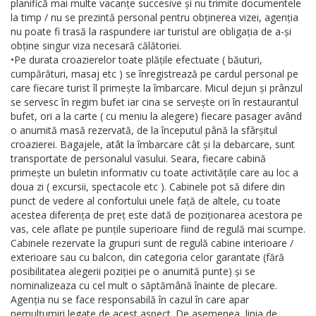
planifică mai multe vacanțe succesive și nu trimite documentele
la timp / nu se prezintă personal pentru obținerea vizei, agenția
nu poate fi trasă la raspundere iar turistul are obligația de a-și
obține singur viza necesară călătoriei.
•Pe durata croazierelor toate plățile efectuate ( băuturi,
cumpărături, masaj etc ) se înregistrează pe cardul personal pe
care fiecare turist îl primește la îmbarcare. Micul dejun și prânzul
se servesc în regim bufet iar cina se servește ori în restaurantul
bufet, ori a la carte ( cu meniu la alegere) fiecare pasager având
o anumită masă rezervată, de la începutul până la sfârșitul
croazierei. Bagajele, atât la îmbarcare cât și la debarcare, sunt
transportate de personalul vasului. Seara, fiecare cabină
primește un buletin informativ cu toate activitățile care au loc a
doua zi ( excursii, spectacole etc ). Cabinele pot să difere din
punct de vedere al confortului unele față de altele, cu toate
acestea diferența de preț este dată de poziționarea acestora pe
vas, cele aflate pe punțile superioare fiind de regulă mai scumpe.
Cabinele rezervate la grupuri sunt de regulă cabine interioare /
exterioare sau cu balcon, din categoria celor garantate (fără
posibilitatea alegerii poziției pe o anumită punte) și se
nominalizeaza cu cel mult o săptămână înainte de plecare.
Agenția nu se face responsabilă în cazul în care apar
nemulțumiri legate de acest aspect. De asemenea, linia de