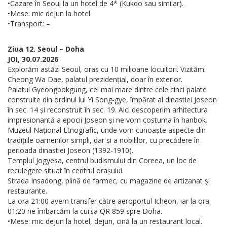
•Cazare în Seoul la un hotel de 4* (Kukdo sau similar).
•Mese: mic dejun la hotel.
•Transport: –
Ziua 12. Seoul – Doha
JOI, 30.07.2026
Explorăm astăzi Seoul, oraș cu 10 milioane locuitori. Vizităm:
Cheong Wa Dae, palatul prezidențial, doar în exterior.
Palatul Gyeongbokgung, cel mai mare dintre cele cinci palate
construite din ordinul lui Yi Song-gye, împărat al dinastiei Joseon
în sec. 14 și reconstruit în sec. 19. Aici descoperim arhitectura
impresionantă a epocii Joseon și ne vom costuma în hanbok.
Muzeul Național Etnografic, unde vom cunoaște aspecte din
tradițiile oamenilor simpli, dar și a nobililor, cu precădere în
perioada dinastiei Joseon (1392-1910).
Templul Jogyesa, centrul budismului din Coreea, un loc de
reculegere situat în centrul orașului.
Strada Insadong, plină de farmec, cu magazine de artizanat și
restaurante.
La ora 21:00 avem transfer către aeroportul Icheon, iar la ora
01:20 ne îmbarcăm la cursa QR 859 spre Doha.
•Mese: mic dejun la hotel, dejun, cină la un restaurant local.