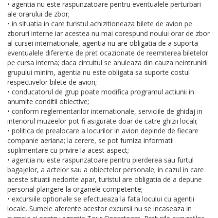
• agentia nu este raspunzatoare pentru eventualele perturbari
ale orarului de zbor;
• in situatia in care turistul achizitioneaza bilete de avion pe
zboruri interne iar acestea nu mai corespund noului orar de zbor
al cursei internationale, agentia nu are obligatia de a suporta
eventualele diferente de pret ocazionate de reemiterea biletelor
pe cursa interna; daca circuitul se anuleaza din cauza neintrunirii
grupului minim, agentia nu este obligata sa suporte costul
respectivelor bilete de avion;
• conducatorul de grup poate modifica programul actiunii in
anumite conditii obiective;
• conform reglementarilor internationale, serviciile de ghidaj in
interiorul muzeelor pot fi asigurate doar de catre ghizii locali;
• politica de prealocare a locurilor in avion depinde de fiecare
companie aeriana; la cerere, se pot furniza informatii
suplimentare cu privire la acest aspect;
• agentia nu este raspunzatoare pentru pierderea sau furtul
bagajelor, a actelor sau a obiectelor personale; in cazul in care
aceste situatii nedorite apar, turistul are obligatia de a depune
personal plangere la organele competente;
• excursiile optionale se efectueaza la fata locului cu agentii
locale. Sumele aferente acestor excursii nu se incaseaza in