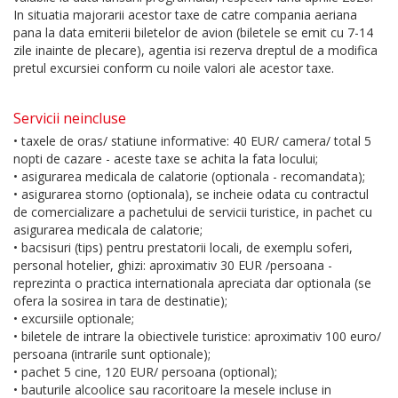
In situatia majorarii acestor taxe de catre compania aeriana
pana la data emiterii biletelor de avion (biletele se emit cu 7-14
zile inainte de plecare), agentia isi rezerva dreptul de a modifica
pretul excursiei conform cu noile valori ale acestor taxe.
Servicii neincluse
• taxele de oras/ statiune informative: 40 EUR/ camera/ total 5
nopti de cazare - aceste taxe se achita la fata locului;
• asigurarea medicala de calatorie (optionala - recomandata);
• asigurarea storno (optionala), se incheie odata cu contractul
de comercializare a pachetului de servicii turistice, in pachet cu
asigurarea medicala de calatorie;
• bacsisuri (tips) pentru prestatorii locali, de exemplu soferi,
personal hotelier, ghizi: aproximativ 30 EUR /persoana -
reprezinta o practica internationala apreciata dar optionala (se
ofera la sosirea in tara de destinatie);
• excursiile optionale;
• biletele de intrare la obiectivele turistice: aproximativ 100 euro/
persoana (intrarile sunt optionale);
• pachet 5 cine, 120 EUR/ persoana (optional);
• bauturile alcoolice sau racoritoare la mesele incluse in