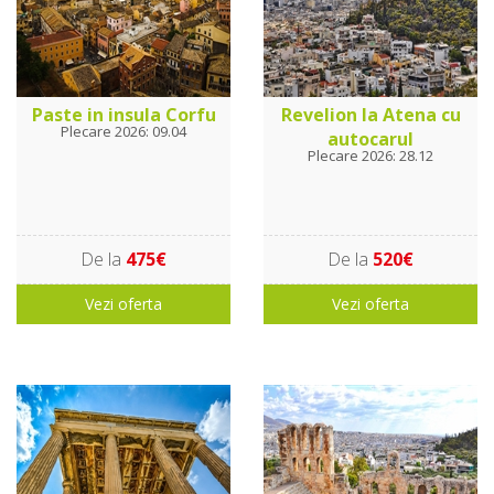
Paste in insula Corfu
Revelion la Atena cu
Plecare 2026: 09.04
autocarul
Plecare 2026: 28.12
De la
475€
De la
520€
Vezi oferta
Vezi oferta