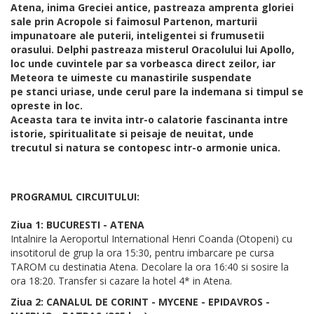
Atena, inima Greciei antice, pastreaza amprenta gloriei
sale prin Acropole si faimosul Partenon, marturii
impunatoare ale puterii, inteligentei si frumusetii
orasului. Delphi pastreaza misterul Oracolului lui Apollo,
loc unde cuvintele par sa vorbeasca direct zeilor, iar
Meteora te uimeste cu manastirile suspendate
pe stanci uriase, unde cerul pare la indemana si timpul se
opreste in loc.
Aceasta tara te invita intr-o calatorie fascinanta intre
istorie, spiritualitate si peisaje de neuitat, unde
trecutul si natura se contopesc intr-o armonie unica.
PROGRAMUL CIRCUITULUI:
Ziua 1: BUCURESTI - ATENA
Intalnire la Aeroportul International Henri Coanda (Otopeni) cu
insotitorul de grup la ora 15:30, pentru imbarcare pe cursa
TAROM cu destinatia Atena. Decolare la ora 16:40 si sosire la
ora 18:20. Transfer si cazare la hotel 4* in Atena.
Ziua 2: CANALUL DE CORINT - MYCENE - EPIDAVROS -