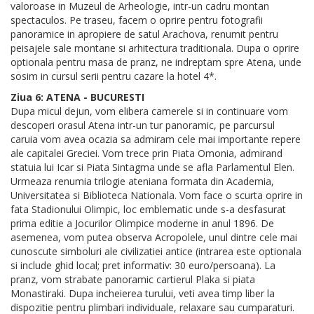
valoroase in Muzeul de Arheologie, intr-un cadru montan
spectaculos. Pe traseu, facem o oprire pentru fotografii
panoramice in apropiere de satul Arachova, renumit pentru
peisajele sale montane si arhitectura traditionala. Dupa o oprire
optionala pentru masa de pranz, ne indreptam spre Atena, unde
sosim in cursul serii pentru cazare la hotel 4*.
Ziua 6: ATENA - BUCURESTI
Dupa micul dejun, vom elibera camerele si in continuare vom
descoperi orasul Atena intr-un tur panoramic, pe parcursul
caruia vom avea ocazia sa admiram cele mai importante repere
ale capitalei Greciei. Vom trece prin Piata Omonia, admirand
statuia lui Icar si Piata Sintagma unde se afla Parlamentul Elen.
Urmeaza renumia trilogie ateniana formata din Academia,
Universitatea si Biblioteca Nationala. Vom face o scurta oprire in
fata Stadionului Olimpic, loc emblematic unde s-a desfasurat
prima editie a Jocurilor Olimpice moderne in anul 1896. De
asemenea, vom putea observa Acropolele, unul dintre cele mai
cunoscute simboluri ale civilizatiei antice (intrarea este optionala
si include ghid local; pret informativ: 30 euro/persoana). La
pranz, vom strabate panoramic cartierul Plaka si piata
Monastiraki. Dupa incheierea turului, veti avea timp liber la
dispozitie pentru plimbari individuale, relaxare sau cumparaturi.