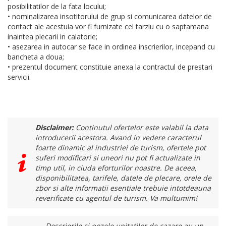
posibilitatilor de la fata locului;
• nominalizarea insotitorului de grup si comunicarea datelor de
contact ale acestuia vor fi furnizate cel tarziu cu o saptamana
inaintea plecarii in calatorie;
• asezarea in autocar se face in ordinea inscrierilor, incepand cu
bancheta a doua;
• prezentul document constituie anexa la contractul de prestari
servicii.
Disclaimer:
Continutul ofertelor este valabil la data
introducerii acestora. Avand in vedere caracterul
foarte dinamic al industriei de turism, ofertele pot
suferi modificari si uneori nu pot fi actualizate in
timp util, in ciuda eforturilor noastre. De aceea,
disponibilitatea, tarifele, datele de plecare, orele de
zbor si alte informatii esentiale trebuie intotdeauna
reverificate cu agentul de turism. Va multumim!
Descrierile si pozele unitatilor de cazare au un