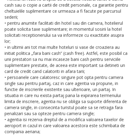
cash sau o copie a cartii de credit personale, ca garantie pentru
cheltuielile suplimentare ce urmeaza a fi facute pe parcursul
sederii;
• pentru anumite facilitati din hotel sau din camera, hotelierul
poate solicita taxe suplimentare; in momentul sosirii la hotel
solicitati receptionerului sa va informeze cu exactitate asupra
lor;
• in ultimii ani tot mai multe hoteluri si vase de croaziera au
initiat politica „fara bani cash” (cash free). Astfel, este posibil ca
unii prestatori sa nu mai incaseze bani cash pentru serviciile
suplimentare prestate, de aceea este important sa detineti un
card de credit cand calatoriti in afara tarii;
• persoanele care calatoresc singure pot opta pentru camera
single sau pentru partaj, caz in care agentia va propune, in
functie de inscrierile existente sau ulterioare, un partaj. In
situatia in care nu exista partaj pana la expirarea termenului
limita de inscriere, agentia nu se obliga sa suporte diferenta de
camera single, in consecinta turistul poate sa se retraga fara
penalizari sau sa opteze pentru camera single;
• agentia isi rezerva dreptul de a modifica valoarea taxelor de
aeroport in cazul in care valoarea acestora este schimbata de
compania aeriana;