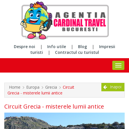
Despre noi
|
Info utile
|
Blog
|
Impresii
turisti
|
Contractul cu turistul
Inapoi
Home
Europa
Grecia
Circuit
Grecia - misterele lumii antice
Circuit Grecia - misterele lumii antice