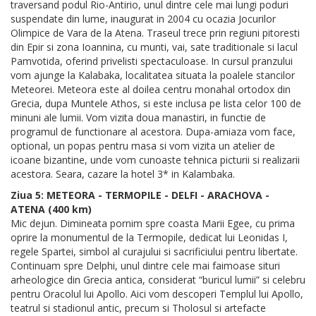
traversand podul Rio-Antirio, unul dintre cele mai lungi poduri
suspendate din lume, inaugurat in 2004 cu ocazia Jocurilor
Olimpice de Vara de la Atena. Traseul trece prin regiuni pitoresti
din Epir si zona Ioannina, cu munti, vai, sate traditionale si lacul
Pamvotida, oferind privelisti spectaculoase. In cursul pranzului
vom ajunge la Kalabaka, localitatea situata la poalele stancilor
Meteorei. Meteora este al doilea centru monahal ortodox din
Grecia, dupa Muntele Athos, si este inclusa pe lista celor 100 de
minuni ale lumii. Vom vizita doua manastiri, in functie de
programul de functionare al acestora. Dupa-amiaza vom face,
optional, un popas pentru masa si vom vizita un atelier de
icoane bizantine, unde vom cunoaste tehnica picturii si realizarii
acestora. Seara, cazare la hotel 3* in Kalambaka.
Ziua 5: METEORA - TERMOPILE - DELFI - ARACHOVA -
ATENA (400 km)
Mic dejun. Dimineata pornim spre coasta Marii Egee, cu prima
oprire la monumentul de la Termopile, dedicat lui Leonidas I,
regele Spartei, simbol al curajului si sacrificiului pentru libertate.
Continuam spre Delphi, unul dintre cele mai faimoase situri
arheologice din Grecia antica, considerat “buricul lumii” si celebru
pentru Oracolul lui Apollo. Aici vom descoperi Templul lui Apollo,
teatrul si stadionul antic, precum si Tholosul si artefacte