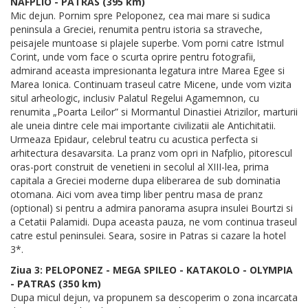
NAFPLIO - PATRAS (395 km)
Mic dejun. Pornim spre Peloponez, cea mai mare si sudica
peninsula a Greciei, renumita pentru istoria sa straveche,
peisajele muntoase si plajele superbe. Vom porni catre Istmul
Corint, unde vom face o scurta oprire pentru fotografii,
admirand aceasta impresionanta legatura intre Marea Egee si
Marea Ionica. Continuam traseul catre Micene, unde vom vizita
situl arheologic, inclusiv Palatul Regelui Agamemnon, cu
renumita „Poarta Leilor” si Mormantul Dinastiei Atrizilor, marturii
ale uneia dintre cele mai importante civilizatii ale Antichitatii.
Urmeaza Epidaur, celebrul teatru cu acustica perfecta si
arhitectura desavarsita. La pranz vom opri in Nafplio, pitorescul
oras-port construit de venetieni in secolul al XIII-lea, prima
capitala a Greciei moderne dupa eliberarea de sub dominatia
otomana. Aici vom avea timp liber pentru masa de pranz
(optional) si pentru a admira panorama asupra insulei Bourtzi si
a Cetatii Palamidi. Dupa aceasta pauza, ne vom continua traseul
catre estul peninsulei. Seara, sosire in Patras si cazare la hotel
3*.
Ziua 3: PELOPONEZ - MEGA SPILEO - KATAKOLO - OLYMPIA
- PATRAS (350 km)
Dupa micul dejun, va propunem sa descoperim o zona incarcata