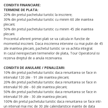
CONDITII FINANCIARE:
TERMENE DE PLATA:
20% din pretul pachetului turistic la inscriere;
30% din pretul pachetului turistic cu minim 60 zile inaintea
plecarii;
50% din pretul pachetului turistic cu minim 45 zile inaintea
plecarii.
Procentul aferent primei plati se va calcula in functie de
momentul inscrierii. Daca inscrierea intervine cu mai putin de 45
zile inaintea plecarii, pachetul turistic se va achita integral.
In cazul nerespectarii termenelor de plata, Tour Operatorul isi
rezerva dreptul de a anula rezervarea.
CONDITII DE ANULARE / PENALIZARI:
10% din pretul pachetului turistic daca renuntarea se face in
intervalul 120 zile - 91 zile inaintea plecarii;
20% din pretul pachetului turistic daca renuntarea se face in
intervalul 90 zile - 60 zile inaintea plecarii;
50% din pretul pachetului turistic daca renuntarea se face in
intervalul 59 zile - 30 zile inaintea plecarii;
100% din pretul pachetului turistic daca renuntarea se face intr-
un interval mai mic de 30 zile calendaristice inainte de data