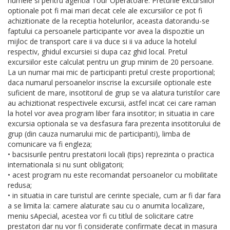
numele si pentru agentia Tour Operatoare. Preturile excursiilor
optionale pot fi mai mari decat cele ale excursiilor ce pot fi
achizitionate de la receptia hotelurilor, aceasta datorandu-se
faptului ca persoanele participante vor avea la dispozitie un
mijloc de transport care ii va duce si ii va aduce la hotelul
respectiv, ghidul excursiei si dupa caz ghid local. Pretul
excursiilor este calculat pentru un grup minim de 20 persoane.
La un numar mai mic de participanti pretul creste proportional;
daca numarul persoanelor inscrise la excursiile optionale este
suficient de mare, insotitorul de grup se va alatura turistilor care
au achizitionat respectivele excursii, astfel incat cei care raman
la hotel vor avea program liber fara insotitor; in situatia in care
excursia optionala se va desfasura fara prezenta insotitorului de
grup (din cauza numarului mic de participanti), limba de
comunicare va fi engleza;
• bacsisurile pentru prestatorii locali (tips) reprezinta o practica
internationala si nu sunt obligatorii;
• acest program nu este recomandat persoanelor cu mobilitate
redusa;
• in situatia in care turistul are cerinte speciale, cum ar fi dar fara
a se limita la: camere alaturate sau cu o anumita localizare,
meniu sApecial, acestea vor fi cu titlul de solicitare catre
prestatori dar nu vor fi considerate confirmate decat in masura