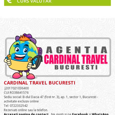
CURS VALUTAR
CARDINAL TRAVEL BUCURESTI
J2017021036400
CUI RO38641576
Sediu social: B-dul Dacia 47 (fost nr. 3), ap. 1, sector 1, Bucuresti -
activitate exclusiv online
Tel: 0722332542
Rezervati online sau la telefon.
Accesati pagina de contact.
. Ne gasiti si pe
Facebook
si
WhatsApp