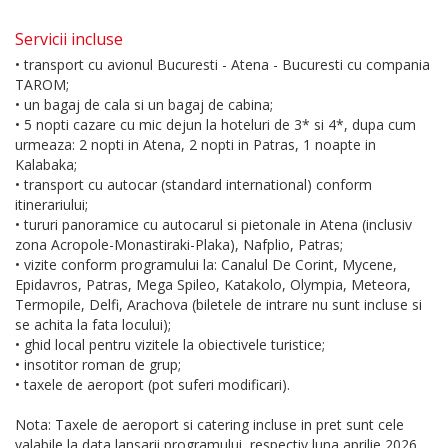
Servicii incluse
• transport cu avionul Bucuresti - Atena - Bucuresti cu compania
TAROM;
• un bagaj de cala si un bagaj de cabina;
• 5 nopti cazare cu mic dejun la hoteluri de 3* si 4*, dupa cum
urmeaza: 2 nopti in Atena, 2 nopti in Patras, 1 noapte in
Kalabaka;
• transport cu autocar (standard international) conform
itinerariului;
• tururi panoramice cu autocarul si pietonale in Atena (inclusiv
zona Acropole-Monastiraki-Plaka), Nafplio, Patras;
• vizite conform programului la: Canalul De Corint, Mycene,
Epidavros, Patras, Mega Spileo, Katakolo, Olympia, Meteora,
Termopile, Delfi, Arachova (biletele de intrare nu sunt incluse si
se achita la fata locului);
• ghid local pentru vizitele la obiectivele turistice;
• insotitor roman de grup;
• taxele de aeroport (pot suferi modificari).
Nota: Taxele de aeroport si catering incluse in pret sunt cele
valabile la data lansarii programului, respectiv luna aprilie 2026.