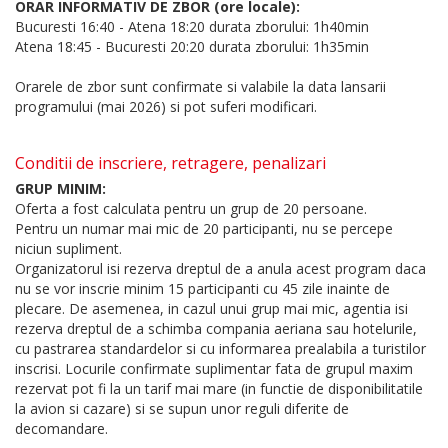
ORAR INFORMATIV DE ZBOR (ore locale):
Bucuresti 16:40 - Atena 18:20 durata zborului: 1h40min
Atena 18:45 - Bucuresti 20:20 durata zborului: 1h35min
Orarele de zbor sunt confirmate si valabile la data lansarii
programului (mai 2026) si pot suferi modificari.
Conditii de inscriere, retragere, penalizari
GRUP MINIM:
Oferta a fost calculata pentru un grup de 20 persoane.
Pentru un numar mai mic de 20 participanti, nu se percepe
niciun supliment.
Organizatorul isi rezerva dreptul de a anula acest program daca
nu se vor inscrie minim 15 participanti cu 45 zile inainte de
plecare. De asemenea, in cazul unui grup mai mic, agentia isi
rezerva dreptul de a schimba compania aeriana sau hotelurile,
cu pastrarea standardelor si cu informarea prealabila a turistilor
inscrisi. Locurile confirmate suplimentar fata de grupul maxim
rezervat pot fi la un tarif mai mare (in functie de disponibilitatile
la avion si cazare) si se supun unor reguli diferite de
decomandare.