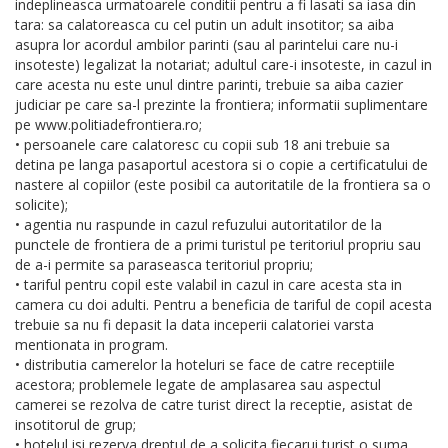
indeplineasca urmatoarele conditii pentru a fi lasati sa iasa din
tara: sa calatoreasca cu cel putin un adult insotitor; sa aiba
asupra lor acordul ambilor parinti (sau al parintelui care nu-i
insoteste) legalizat la notariat; adultul care-i insoteste, in cazul in
care acesta nu este unul dintre parinti, trebuie sa aiba cazier
judiciar pe care sa-l prezinte la frontiera; informatii suplimentare
pe www.politiadefrontiera.ro;
• persoanele care calatoresc cu copii sub 18 ani trebuie sa
detina pe langa pasaportul acestora si o copie a certificatului de
nastere al copiilor (este posibil ca autoritatile de la frontiera sa o
solicite);
• agentia nu raspunde in cazul refuzului autoritatilor de la
punctele de frontiera de a primi turistul pe teritoriul propriu sau
de a-i permite sa paraseasca teritoriul propriu;
• tariful pentru copil este valabil in cazul in care acesta sta in
camera cu doi adulti. Pentru a beneficia de tariful de copil acesta
trebuie sa nu fi depasit la data inceperii calatoriei varsta
mentionata in program.
• distributia camerelor la hoteluri se face de catre receptiile
acestora; problemele legate de amplasarea sau aspectul
camerei se rezolva de catre turist direct la receptie, asistat de
insotitorul de grup;
• hotelul isi rezerva dreptul de a solicita fiecarui turist o suma