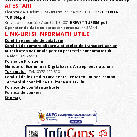
ATESTARI
Licenta de Turism
528 - interm. online din 11.05.2023
LICENTA
TURISM.pdf
Brevet de turism 5577 din 05.10.2001
BREVET TURISM.pdf
Operator de date cu caracter personal
nr 38744
LINK-URI SI INFORMATII UTILE
Conditii generale de calatorie
Conditii de comercializare a biletelor de transport aerian
Autoritatea nationala pentru protectia consumatorului
Telefon: 021 - 9551
Politia de Frontiera
Ministerul Economiei, Digitalizarii. Antreprenoriatului
si
Turismului
- Tel.: 0372 492 630
Conditii de iesire din tara pentru cetatenii minori romani
Termeni si conditii de utilizare a site-ului
Politica de confidentialitate
Politica de cookies
Sitemap