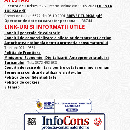
Licenta de Turism
528 - interm. online din 11.05.2023
LICENTA
TURISM.pdf
Brevet de turism 5577 din 05.10.2001
BREVET TURISM.pdf
Operator de date cu caracter personal
nr 38744
LINK-URI SI INFORMATII UTILE
Conditii generale de calatorie
Conditii de comercializare a biletelor de transport aerian
Autoritatea nationala pentru protectia consumatorului
Telefon: 021 - 9551
Politia de Frontiera
Ministerul Economiei, Digitalizarii. Antreprenoriatului
si
Turismului
- Tel.: 0372 492 630
Conditii de iesire din tara pentru cetatenii minori romani
Termeni si conditii de utilizare a site-ului
Politica de confidentialitate
Politica de cookies
Sitemap