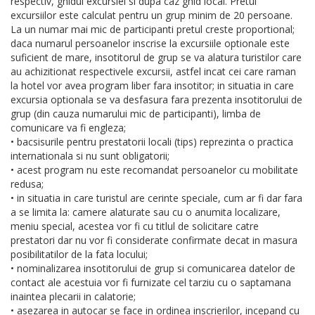
respectiv, ghidul excursiei si dupa caz ghid local. Pretul
excursiilor este calculat pentru un grup minim de 20 persoane.
La un numar mai mic de participanti pretul creste proportional;
daca numarul persoanelor inscrise la excursiile optionale este
suficient de mare, insotitorul de grup se va alatura turistilor care
au achizitionat respectivele excursii, astfel incat cei care raman
la hotel vor avea program liber fara insotitor; in situatia in care
excursia optionala se va desfasura fara prezenta insotitorului de
grup (din cauza numarului mic de participanti), limba de
comunicare va fi engleza;
• bacsisurile pentru prestatorii locali (tips) reprezinta o practica
internationala si nu sunt obligatorii;
• acest program nu este recomandat persoanelor cu mobilitate
redusa;
• in situatia in care turistul are cerinte speciale, cum ar fi dar fara
a se limita la: camere alaturate sau cu o anumita localizare,
meniu special, acestea vor fi cu titlul de solicitare catre
prestatori dar nu vor fi considerate confirmate decat in masura
posibilitatilor de la fata locului;
• nominalizarea insotitorului de grup si comunicarea datelor de
contact ale acestuia vor fi furnizate cel tarziu cu o saptamana
inaintea plecarii in calatorie;
• asezarea in autocar se face in ordinea inscrierilor, incepand cu