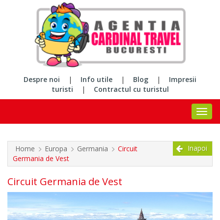
Despre noi
|
Info utile
|
Blog
|
Impresii
turisti
|
Contractul cu turistul
Inapoi
Home
Europa
Germania
Circuit
Germania de Vest
Circuit Germania de Vest