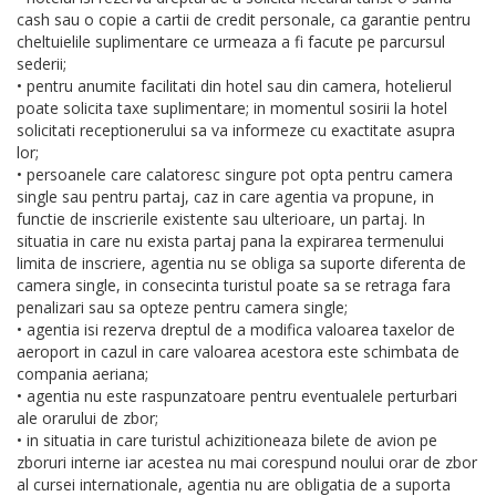
cash sau o copie a cartii de credit personale, ca garantie pentru
cheltuielile suplimentare ce urmeaza a fi facute pe parcursul
sederii;
• pentru anumite facilitati din hotel sau din camera, hotelierul
poate solicita taxe suplimentare; in momentul sosirii la hotel
solicitati receptionerului sa va informeze cu exactitate asupra
lor;
• persoanele care calatoresc singure pot opta pentru camera
single sau pentru partaj, caz in care agentia va propune, in
functie de inscrierile existente sau ulterioare, un partaj. In
situatia in care nu exista partaj pana la expirarea termenului
limita de inscriere, agentia nu se obliga sa suporte diferenta de
camera single, in consecinta turistul poate sa se retraga fara
penalizari sau sa opteze pentru camera single;
• agentia isi rezerva dreptul de a modifica valoarea taxelor de
aeroport in cazul in care valoarea acestora este schimbata de
compania aeriana;
• agentia nu este raspunzatoare pentru eventualele perturbari
ale orarului de zbor;
• in situatia in care turistul achizitioneaza bilete de avion pe
zboruri interne iar acestea nu mai corespund noului orar de zbor
al cursei internationale, agentia nu are obligatia de a suporta