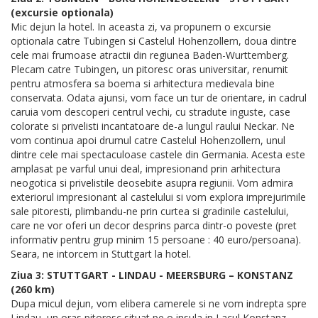
(excursie optionala)
Mic dejun la hotel. In aceasta zi, va propunem o excursie
optionala catre Tubingen si Castelul Hohenzollern, doua dintre
cele mai frumoase atractii din regiunea Baden-Wurttemberg.
Plecam catre Tubingen, un pitoresc oras universitar, renumit
pentru atmosfera sa boema si arhitectura medievala bine
conservata. Odata ajunsi, vom face un tur de orientare, in cadrul
caruia vom descoperi centrul vechi, cu stradute inguste, case
colorate si privelisti incantatoare de-a lungul raului Neckar. Ne
vom continua apoi drumul catre Castelul Hohenzollern, unul
dintre cele mai spectaculoase castele din Germania. Acesta este
amplasat pe varful unui deal, impresionand prin arhitectura
neogotica si privelistile deosebite asupra regiunii. Vom admira
exteriorul impresionant al castelului si vom explora imprejurimile
sale pitoresti, plimbandu-ne prin curtea si gradinile castelului,
care ne vor oferi un decor desprins parca dintr-o poveste (pret
informativ pentru grup minim 15 persoane : 40 euro/persoana).
Seara, ne intorcem in Stuttgart la hotel.
Ziua 3: STUTTGART - LINDAU - MEERSBURG – KONSTANZ
(260 km)
Dupa micul dejun, vom elibera camerele si ne vom indrepta spre
Lindau, un oras pitoresc situat pe o insula in Lacul Konstanz.