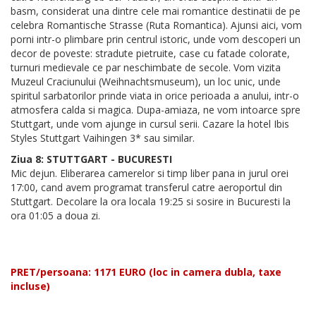
basm, considerat una dintre cele mai romantice destinatii de pe
celebra Romantische Strasse (Ruta Romantica). Ajunsi aici, vom
porni intr-o plimbare prin centrul istoric, unde vom descoperi un
decor de poveste: stradute pietruite, case cu fatade colorate,
turnuri medievale ce par neschimbate de secole. Vom vizita
Muzeul Craciunului (Weihnachtsmuseum), un loc unic, unde
spiritul sarbatorilor prinde viata in orice perioada a anului, intr-o
atmosfera calda si magica. Dupa-amiaza, ne vom intoarce spre
Stuttgart, unde vom ajunge in cursul serii. Cazare la hotel Ibis
Styles Stuttgart Vaihingen 3* sau similar.
Ziua 8: STUTTGART - BUCURESTI
Mic dejun. Eliberarea camerelor si timp liber pana in jurul orei
17:00, cand avem programat transferul catre aeroportul din
Stuttgart. Decolare la ora locala 19:25 si sosire in Bucuresti la
ora 01:05 a doua zi.
PRET/persoana: 1171 EURO (loc in camera dubla, taxe
incluse)