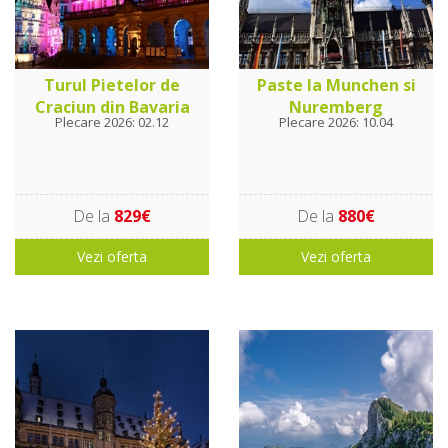
Turul Pietelor de
Paste la Munchen si
Craciun din Bavaria
Nuremberg
Plecare 2026: 02.12
Plecare 2026: 10.04
De la
829€
De la
880€
Vezi oferta
Vezi oferta