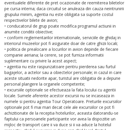
eventualele diferente de pret ocazionate de reemiterea biletelor
pe cursa interna; daca circuitul se anuleaza din cauza neintrunirii
grupului minim, agentia nu este obligata sa suporte costul
respectivelor bilete de avion;
• conducatorul de grup poate modifica programul actiunii in
anumite conditii obiective;
• conform reglementarilor internationale, serviciile de ghidaj in
interiorul muzeelor pot fi asigurate doar de catre ghizii locali;
• politica de prealocare a locurilor in avion depinde de fiecare
companie aeriana; la cerere, se pot furniza informatii
suplimentare cu privire la acest aspect;
• agentia nu este raspunzatoare pentru pierderea sau furtul
bagajelor, a actelor sau a obiectelor personale; in cazul in care
aceste situatii nedorite apar, turistul are obligatia de a depune
personal plangere la organele competente;
• excursiile optionale se efectueaza la fata locului cu agentii
locale. Sumele aferente acestor excursii nu se incaseaza in
numele si pentru agentia Tour Operatoare. Preturile excursiilor
optionale pot fi mai mari decat cele ale excursiilor ce pot fi
achizitionate de la receptia hotelurilor, aceasta datorandu-se
faptului ca persoanele participante vor avea la dispozitie un
mijloc de transport care ii va duce si ii va aduce la hotelul