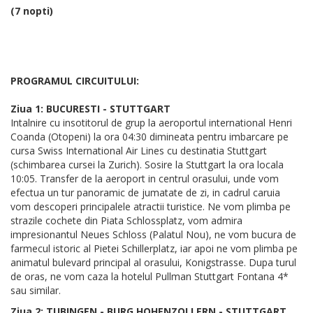
(7 nopti)
PROGRAMUL CIRCUITULUI:
Ziua 1: BUCURESTI - STUTTGART
Intalnire cu insotitorul de grup la aeroportul international Henri
Coanda (Otopeni) la ora 04:30 dimineata pentru imbarcare pe
cursa Swiss International Air Lines cu destinatia Stuttgart
(schimbarea cursei la Zurich). Sosire la Stuttgart la ora locala
10:05. Transfer de la aeroport in centrul orasului, unde vom
efectua un tur panoramic de jumatate de zi, in cadrul caruia
vom descoperi principalele atractii turistice. Ne vom plimba pe
strazile cochete din Piata Schlossplatz, vom admira
impresionantul Neues Schloss (Palatul Nou), ne vom bucura de
farmecul istoric al Pietei Schillerplatz, iar apoi ne vom plimba pe
animatul bulevard principal al orasului, Konigstrasse. Dupa turul
de oras, ne vom caza la hotelul Pullman Stuttgart Fontana 4*
sau similar.
Ziua 2: TUBINGEN - BURG HOHENZOLLERN - STUTTGART