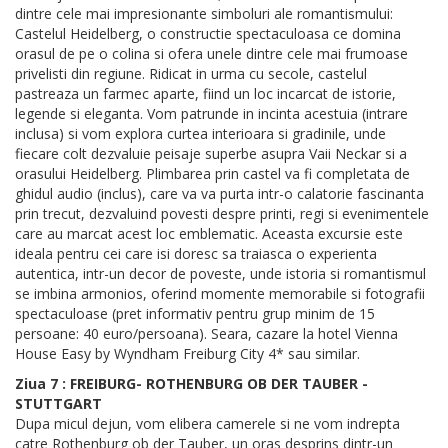
dintre cele mai impresionante simboluri ale romantismului:
Castelul Heidelberg, o constructie spectaculoasa ce domina
orasul de pe o colina si ofera unele dintre cele mai frumoase
privelisti din regiune. Ridicat in urma cu secole, castelul
pastreaza un farmec aparte, fiind un loc incarcat de istorie,
legende si eleganta. Vom patrunde in incinta acestuia (intrare
inclusa) si vom explora curtea interioara si gradinile, unde
fiecare colt dezvaluie peisaje superbe asupra Vaii Neckar si a
orasului Heidelberg. Plimbarea prin castel va fi completata de
ghidul audio (inclus), care va va purta intr-o calatorie fascinanta
prin trecut, dezvaluind povesti despre printi, regi si evenimentele
care au marcat acest loc emblematic. Aceasta excursie este
ideala pentru cei care isi doresc sa traiasca o experienta
autentica, intr-un decor de poveste, unde istoria si romantismul
se imbina armonios, oferind momente memorabile si fotografii
spectaculoase (pret informativ pentru grup minim de 15
persoane: 40 euro/persoana). Seara, cazare la hotel Vienna
House Easy by Wyndham Freiburg City 4* sau similar.
Ziua 7 : FREIBURG- ROTHENBURG OB DER TAUBER -
STUTTGART
Dupa micul dejun, vom elibera camerele si ne vom indrepta
catre Rothenburg ob der Tauber, un oras desprins dintr-un