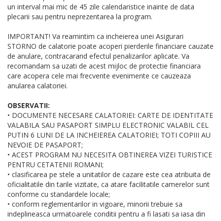
un interval mai mic de 45 zile calendaristice inainte de data
plecarii sau pentru neprezentarea la program.
IMPORTANT! Va reamintim ca incheierea unei Asigurari
STORNO de calatorie poate acoperi pierderile financiare cauzate
de anulare, contracarand efectul penalizarilor aplicate. Va
recomandam sa uzati de acest mijloc de protectie financiara
care acopera cele mai frecvente evenimente ce cauzeaza
anularea calatoriei.
OBSERVATII:
• DOCUMENTE NECESARE CALATORIEI: CARTE DE IDENTITATE
VALABILA SAU PASAPORT SIMPLU ELECTRONIC VALABIL CEL
PUTIN 6 LUNI DE LA INCHEIEREA CALATORIEI; TOTI COPIII AU
NEVOIE DE PASAPORT;
• ACEST PROGRAM NU NECESITA OBTINEREA VIZEI TURISTICE
PENTRU CETATENII ROMANI;
• clasificarea pe stele a unitatilor de cazare este cea atribuita de
oficialitatile din tarile vizitate, ca atare facilitatile camerelor sunt
conforme cu standardele locale;
• conform reglementarilor in vigoare, minorii trebuie sa
indeplineasca urmatoarele conditii pentru a fi lasati sa iasa din