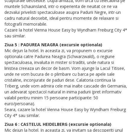
sculpturale deosebite. Dupa-amiaza, vom urca cu telecabina pe
muntele Schauinsland, intr-o experienta de neuitat ce ne va
dezvalui privelisti spectaculoase asupra Padurii Negre, intr-un
cadru natural deosebit, ideal pentru momente de relaxare si
fotografii memorabile.
Cazare la hotel Vienna House Easy by Wyndham Freiburg City 4*
sau similar.
Ziua 5 : PADUREA NEAGRA (excursie optionala)
Mic dejun la hotel. In aceasta zi, va propunem o excursie
optionala catre Padurea Neagra (Schwarzwald), o regiune
spectaculoasa, invaluita in mister si traditii, unde natura si
linistea creeaza un decor de basm. Vom ajunge la Lacul Titisee,
unde ne vom bucura de o plimbare cu barca pe apele sale
cristaline, inconjurate de paduri dese. Calatoria continua la
Triberg, unde vom admira cele mai inalte cascade din Germania,
un adevarat spectacol natural in inima padurii (pret informativ
valabil pentru minim 15 persoane participante: 50
euro/persoana).
Seara, cazare la hotel Vienna House Easy by Wyndham Freiburg
City 4* sau similar.
Ziua 6 : CASTELUL HEIDELBERG (excursie optionala)
Mic dejun la hotel. In aceasta zi, va invitam sa descoperiti unul