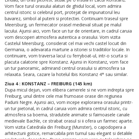
Vom face turul orasului alaturi de ghidul local, vom admira
centrul istoric si celebrul port, protejat de impunatorul leu
bavarez, simbol al puterii si protectiei. Continuam traseul spre
Meersburg, un fermecator orasel medieval situat pe malul
lacului. Ajunsi aici, vom face un tur de orientare, in cadrul caruia
vom descoperi atmosfera autentica a orasului. Vom vizita
Castelul Meersburg, considerat cel mai vechi castel locuit din
Germania, o adevarata marturie a istoriei si traditiilor locale. In
continuare, vom traversa lacul cu ferryboat-ul, intr-o scurta si
placuta calatorie spre Konstanz. Ajunsi in Konstanz, vom face
un tur panoramic, admirand centrul orasului si atmosfera sa
relaxata. Seara, cazare la hotelul Ibis Konstanz 4* sau similar.
Ziua 4 : KONSTANZ – FREIBURG (145 km)
Dupa micul dejun, vom elibera camerele si ne vom indrepta spre
Freiburg, unul dintre cele mai frumoase orase din regiunea
Padurii Negre. Ajunsi aici, vom incepe explorarea orasului printr-
un tur pietonal, in cadrul caruia vom admira centrul istoric, cu
atmosfera sa boema, stradutele animate si faimoasele canale
medievale Bachle, ce strabat orasul si ii ofera un farmec aparte.
Vom vizita Catedrala din Freiburg (Munster), o capodopera a
arhitecturii gotice, remarcabila prin turnul sau elegant si detaliile