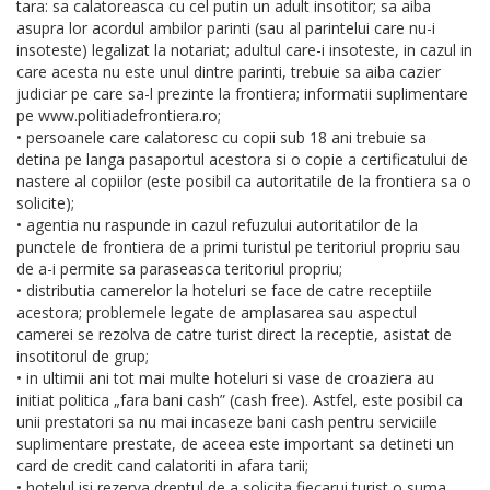
tara: sa calatoreasca cu cel putin un adult insotitor; sa aiba
asupra lor acordul ambilor parinti (sau al parintelui care nu-i
insoteste) legalizat la notariat; adultul care-i insoteste, in cazul in
care acesta nu este unul dintre parinti, trebuie sa aiba cazier
judiciar pe care sa-l prezinte la frontiera; informatii suplimentare
pe www.politiadefrontiera.ro;
• persoanele care calatoresc cu copii sub 18 ani trebuie sa
detina pe langa pasaportul acestora si o copie a certificatului de
nastere al copiilor (este posibil ca autoritatile de la frontiera sa o
solicite);
• agentia nu raspunde in cazul refuzului autoritatilor de la
punctele de frontiera de a primi turistul pe teritoriul propriu sau
de a-i permite sa paraseasca teritoriul propriu;
• distributia camerelor la hoteluri se face de catre receptiile
acestora; problemele legate de amplasarea sau aspectul
camerei se rezolva de catre turist direct la receptie, asistat de
insotitorul de grup;
• in ultimii ani tot mai multe hoteluri si vase de croaziera au
initiat politica „fara bani cash” (cash free). Astfel, este posibil ca
unii prestatori sa nu mai incaseze bani cash pentru serviciile
suplimentare prestate, de aceea este important sa detineti un
card de credit cand calatoriti in afara tarii;
• hotelul isi rezerva dreptul de a solicita fiecarui turist o suma