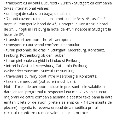
• transport cu avionul Bucuresti - Zurich - Stuttgart cu compania
Swiss International Airlines;
• un bagaj de cala si un bagaj de cabina;
• 7 nopti cazare cu mic dejun la hoteluri de 3* si 4*, astfel: 2
nopti in Stuttgart la hotel de 4*, 1 noapte in Konstanz la hotel
de 3*, 3 nopti in Freiburg la hotel de 4*, 1 noapte in Stuttgart la
hotel de 3*;
• transferuri aeroport - hotel - aeroport;
• transport cu autocarul conform itinerariului;
• tururi pietonale de oras in Stuttgart, Meersburg, Konstanz,
Freiburg, Rothenburg ob der Tauber;
• tururi pietonale cu ghid in Lindau si Freiburg;
• intrari la Castelul Meersburg, Catedrala Freiburg,
Weihnachtsmuseum (Muzeul Craciunului);
• traversare cu ferry-boat intre Meersburg si Konstantz;
• taxele de aeroport (pot suferi modificari).
Nota: Taxele de aeroport incluse in pret sunt cele valabile la
data lansarii programului, respectiv luna mai 2026. In situatia
majorarii de catre compania aeriana a acestor taxe pana la data
emiterii biletelor de avion (biletele se emit cu 7-14 zile inainte de
plecare), agentia isi rezerva dreptul de a modifica pretul
circuitului conform cu noile valori ale acestor taxe.