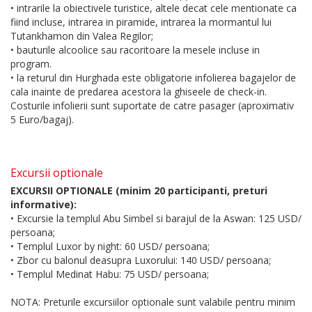
• intrarile la obiectivele turistice, altele decat cele mentionate ca
fiind incluse, intrarea in piramide, intrarea la mormantul lui
Tutankhamon din Valea Regilor;
• bauturile alcoolice sau racoritoare la mesele incluse in
program.
• la returul din Hurghada este obligatorie infolierea bagajelor de
cala inainte de predarea acestora la ghiseele de check-in.
Costurile infolierii sunt suportate de catre pasager (aproximativ
5 Euro/bagaj).
Excursii optionale
EXCURSII OPTIONALE (minim 20 participanti, preturi
informative):
• Excursie la templul Abu Simbel si barajul de la Aswan: 125 USD/
persoana;
• Templul Luxor by night: 60 USD/ persoana;
• Zbor cu balonul deasupra Luxorului: 140 USD/ persoana;
• Templul Medinat Habu: 75 USD/ persoana;
NOTA: Preturile excursiilor optionale sunt valabile pentru minim