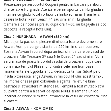
Prezentare pe aeroportul Otopeni pentru imbarcare pe zborul
charter spre Hurghada. Aterizare pe aeroportul din Hurghada si
intalnire cu ghidul local vorbitor de limba romana. Transfer si
cazare la hotel Palm Beach 4* sau similar in Hurghada
(camerele de hotel se preiau dupa ora 14:00, iar bagajele se pot
depozita la receptia hotelului).
Ziua 2: HURGHADA – ASWAN (550 km)
Mic dejun la pachet si plecare dimineata foarte devreme spre
Aswan. Vom parcurge distanta de 550 km in circa noua ore.
Sosire la Aswan in cursul dupa amiezii si imbarcare pe vasul de
croaziera Nile Treasure 5* sau Nile Quest 5* sau similar. Vom
servi masa de pranz la bordul vasului de croaziera, dupa care
vom vizita templul Philae, unul dintre cele mai frumoase
monumente ale Egiptului antic, dedicat zeitei Isis. Situat pe o
insula pitoreasca langa Aswan, in mijlocul Nilului, acest templu
ne impresioneaza prin coloanele elegante, reliefurile bine
pastrate si atmosfera misterioasa. Templul a fost mutat piatra
cu piatra pentru a fi salvat de apele Nilului si ramane un loc
incarcat de istorie si mister. Intoarcere la vasul de croaziera, cina
si cazare.
Ziua 3: ASWAN – KOM OMBO