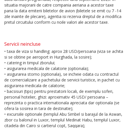
situatia majorarii de catre compania aeriana a acestor taxe
pana la data emiterii biletelor de avion (biletele se emit cu 7 -14
zile inainte de plecare), agentia isi rezerva dreptul de a modifica
pretul circuitului conform cu noile valori ale acestor taxe.
Servicii neincluse
• taxa de viza si handling: aprox 28 USD/persoana (viza se achita
si se obtine pe aeroport in Hurghada, la sosire);
• catering in timpul zborului;
• asigurarea medicala de calatorie (optionala);
• asigurarea storno (optionala), se incheie odata cu contractul
de comercializare a pachetului de servicii turistice, in pachet cu
asigurarea medicala de calatorie;
• bacsisuri (tips) pentru prestatorii locali, de exemplu soferi,
personal hotelier, ghizi: aproximativ 45 USD/ persoana –
reprezinta o practica internationala apreciata dar optionala (se
ofera la sosirea in tara de destinatie);
• excursiile optionale (templul Abu Simbel si barajul de la Aswan,
zbor cu balonul in Luxor, templul Medinat Habu, templul Luxor,
citadela din Cairo si cartierul copt, Saqqara);