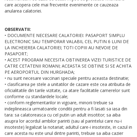
care acopera cele mai frecvente evenimente ce cauzeaza
anularea calatoriei.
OBSERVATII:
• DOCUMENTE NECESARE CALATORIEI: PASAPORT SIMPLU
ELECTRONIC SAU TEMPORAR VALABIL CEL PUTIN 6 LUNI DE
LA INCHEIEREA CALATORIEI; TOTI COPIII AU NEVOIE DE
PASAPORT;
• ACEST PROGRAM NECESITA OBTINEREA VIZEI TURISTICE DE
CATRE CETATENII ROMANI; ACEASTA SE OBTINE SI SE ACHITA
PE AEROPORTUL DIN HURGHADA;
• nu sunt necesare vaccinari speciale pentru aceasta destinatie;
• clasificarea pe stele a unitatilor de cazare este cea atribuita de
oficialitatile din tarile vizitate, ca atare facilitatile camerelor sunt
conforme cu standardele locale;
• conform reglementarilor in vigoare, minorii trebuie sa
indeplineasca urmatoarele conditii pentru a fi lasati sa iasa din
tara: sa calatoreasca cu cel putin un adult insotitor; sa aiba
asupra lor acordul ambilor parinti (sau al parintelui care nu-i
insoteste) legalizat la notariat; adultul care-i insoteste, in cazul in
care acesta nu este unul dintre parinti, trebuie sa aiba cazier