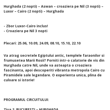
Hurghada (2 nopti) – Aswan – croaziera pe Nil (3 nopti) –
Luxor – Cairo (2 nopti) – Hurghada
- Zbor Luxor-Cairo inclus!
- Croaziera pe Nil 3 nopti
Plecari: 25.06, 10.09, 24.09, 08.10, 15.10, 22.10
Va atrag secretele Egiptului antic, templele faraonilor si
frumusetea Marii Rosii? Porniti intr-o calatorie de vis din
Hurghada catre Nil, unde va asteapta o croaziera
fascinanta, apoi descoperiti vibranta metropola Cairo cu
Piramidele sale legendare. O experienta unica, plina de
culoare si istorie!
PROGRAMUL CIRCUITULUI:
Ziua 1: BUCURESTI – HURGHADA