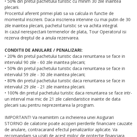
• 50% din pretul pachetului turistic cu minim 30 zile inaintea
plecarii.
Procentul aferent primei plati sa va calcula in functie de
momentul inscrierii. Daca inscrierea intervine cu mai putin de 30
zile inaintea plecarii, pachetul turistic se va achita integral.
In cazul nerespectarii termenelor de plata, Tour Operatorul isi
rezerva dreptul de a anula rezervarea.
CONDITII DE ANULARE / PENALIZARI:
• 20% din pretul pachetului turistic daca renuntarea se face in
intervalul 90 zile - 60 zile inaintea plecarii;
• 50% din pretul pachetului turistic daca renuntarea se face in
intervalul 59 zile - 30 zile inaintea plecarii;
• 80% din pretul pachetului turistic daca renuntarea se face in
intervalul 29 zile - 21 zile inaintea plecarii.
• 100% din pretul pachetului turistic daca renuntarea se face intr-
un interval mai mic de 21 zile calendaristice inainte de data
plecarii sau pentru neprezentarea la program.
IMPORTANT! Va reamintim ca incheierea unei Asigurari
STORNO de calatorie poate acoperi pierderile financiare cauzate
de anulare, contracarand efectul penalizarilor aplicate. Va
recomandam sa uzati de acest mijloc de protectie financiara