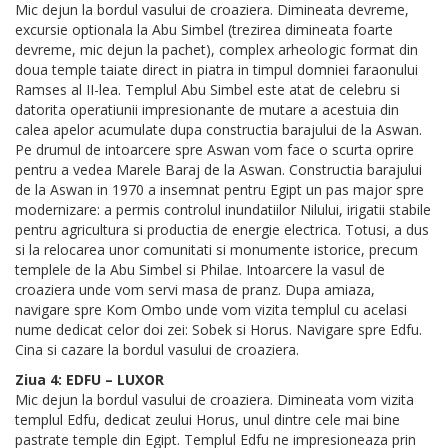
Mic dejun la bordul vasului de croaziera. Dimineata devreme,
excursie optionala la Abu Simbel (trezirea dimineata foarte
devreme, mic dejun la pachet), complex arheologic format din
doua temple taiate direct in piatra in timpul domniei faraonului
Ramses al II-lea. Templul Abu Simbel este atat de celebru si
datorita operatiunii impresionante de mutare a acestuia din
calea apelor acumulate dupa constructia barajului de la Aswan.
Pe drumul de intoarcere spre Aswan vom face o scurta oprire
pentru a vedea Marele Baraj de la Aswan. Constructia barajului
de la Aswan in 1970 a insemnat pentru Egipt un pas major spre
modernizare: a permis controlul inundatiilor Nilului, irigatii stabile
pentru agricultura si productia de energie electrica. Totusi, a dus
si la relocarea unor comunitati si monumente istorice, precum
templele de la Abu Simbel si Philae. Intoarcere la vasul de
croaziera unde vom servi masa de pranz. Dupa amiaza,
navigare spre Kom Ombo unde vom vizita templul cu acelasi
nume dedicat celor doi zei: Sobek si Horus. Navigare spre Edfu.
Cina si cazare la bordul vasului de croaziera.
Ziua 4: EDFU – LUXOR
Mic dejun la bordul vasului de croaziera. Dimineata vom vizita
templul Edfu, dedicat zeului Horus, unul dintre cele mai bine
pastrate temple din Egipt. Templul Edfu ne impresioneaza prin