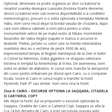
Optional, dimineata se poate organiza un zbor cu balonul la
rasaritul soarelui deasupra Luxorului (trezirea foarte devreme;
zborul cu balonul este sub rezerva disponibilitatii si a conditiilor
meteorologice), precum si o vizita optionala a templului Medinat
Habu. Vom servi micul dejun la bordul vasului de croaziera, dupa
care vom elibera cabinele si vom pleca pentru a vizita
monumentele antice de pe malul vestic al Nilului: mormintele
faraonilor din Valea Regilor (sapate in stanca si ascunse in
dealurile Thebei, pictate cu culori care isi mentin intensitatea
nuantelor desi au o vechime de peste 3000 de ani),
impresionantul templu al Reginei Hatshepsut de la Deir el Bahri
si Colosii lui Memnon, statui gigantice ce strajuiau odinioara
intrarea in templul lui Amenhotep al III-lea. De asemenea, vom
vizita un atelier de alabastru. In cursul serii, transfer la aeroportul
din Luxor pentru imbarcare pe zborul spre Cairo, cu o companie
locala. Sosire in Cairo in cursul noptii si transfer la hotel
Pyramids Park 4* sau similar. Vom servi cina la hotel.
Ziua 6: CAIRO – EXCURSIE OPTIONA LA SAQQARA, CITADELA
SI CARTIERUL COPT
Mic dejun la hotel. Azi va propunem o excursie optionala la
Saqqara, Citadela din Cairo si Cartierul Copt. Saqqara se afla la
cca 24 km distanta de Cairo si este necropola orasului antic