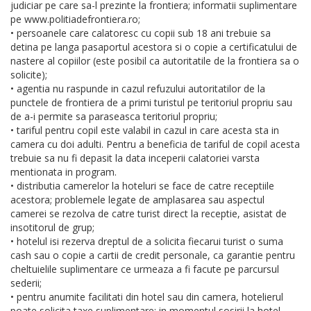
judiciar pe care sa-l prezinte la frontiera; informatii suplimentare
pe www.politiadefrontiera.ro;
• persoanele care calatoresc cu copii sub 18 ani trebuie sa
detina pe langa pasaportul acestora si o copie a certificatului de
nastere al copiilor (este posibil ca autoritatile de la frontiera sa o
solicite);
• agentia nu raspunde in cazul refuzului autoritatilor de la
punctele de frontiera de a primi turistul pe teritoriul propriu sau
de a-i permite sa paraseasca teritoriul propriu;
• tariful pentru copil este valabil in cazul in care acesta sta in
camera cu doi adulti. Pentru a beneficia de tariful de copil acesta
trebuie sa nu fi depasit la data inceperii calatoriei varsta
mentionata in program.
• distributia camerelor la hoteluri se face de catre receptiile
acestora; problemele legate de amplasarea sau aspectul
camerei se rezolva de catre turist direct la receptie, asistat de
insotitorul de grup;
• hotelul isi rezerva dreptul de a solicita fiecarui turist o suma
cash sau o copie a cartii de credit personale, ca garantie pentru
cheltuielile suplimentare ce urmeaza a fi facute pe parcursul
sederii;
• pentru anumite facilitati din hotel sau din camera, hotelierul
poate solicita taxe suplimentare; in momentul sosirii la hotel