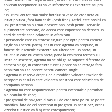
solicitati receptionerului sa va informeze cu exactitate asupra
lor;
• in ultimii ani tot mai multe hoteluri si vase de croaziera au
initiat politica „fara bani cash” (cash free). Astfel, este posibil ca
unii prestatori sa nu mai incaseze bani cash pentru serviciile
suplimentare prestate, de aceea este important sa detineti un
card de credit cand calatoriti in afara tarii;
• persoanele care calatoresc singure pot opta pentru camera
single sau pentru partaj, caz in care agentia va propune, in
functie de inscrierile existente sau ulterioare, un partaj. In
situatia in care nu exista partaj pana la expirarea termenului
limita de inscriere, agentia nu se obliga sa suporte diferenta de
camera single, in consecinta turistul poate sa se retraga fara
penalizari sau sa opteze pentru camera single;
• agentia isi rezerva dreptul de a modifica valoarea taxelor de
aeroport in cazul in care valoarea acestora este schimbata de
compania aeriana;
• agentia nu este raspunzatoare pentru eventualele perturbari
ale orarului de zbor;
• programul de navigare al vasului de croaziera pe Nil se poate
modifica, fata de cel prezentat in program. In acest caz, orarul
vizitelor turistice va fi ajustat corespunzator;