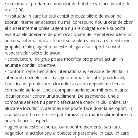
• in ultima zi, predarea camerelor de hotel se va face inainte de
ora 12:00;
• in situatia in care turistul achizitioneaza bilete de avion pe
zboruri interne iar acestea nu mai corespund noului orar de zbor
al cursei internationale, agentia nu are obligatia de a suporta
eventualele diferente de pret ocazionate de reemiterea biletelor
pe cursa interna; daca circuitul se anuleaza din cauza neintrunirii
grupului minim, agentia nu este obligata sa suporte costul
respectivelor bilete de avion;
• conducatorul de grup poate modifica programul actiunii in
anumite conditii obiective;
• conform reglementarilor internationale, serviciile de ghidaj in
interiorul muzeelor pot fi asigurate doar de catre ghizii locali;
• politica de prealocare a locurilor in avion depinde de fiecare
companie aeriana. Unele companii aeriene permit prealocarea
locurilor doar contra unui supliment. De asemenea, unele
companii aeriene nu permit efectuarea check in-ului online, iar
alocarea locurilor in aeronava se poate face doar la aeroport, in
ziua plecarii. La cerere, se pot furniza informatii suplimentare cu
privire la acest aspect;
• agentia nu este raspunzatoare pentru pierderea sau furtul
bagajelor, a actelor sau a obiectelor personale; in cazul in care