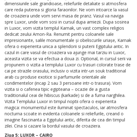
dimensiunile sale grandioase, reliefurile detaliate si atmosfera
care reda puterea si gloria faraonilor. Ne vom intoarce la vasul
de croaziera unde vom servi masa de pranz. Vasul va naviga
spre Luxor, unde vom sosi in cursul dupa amiezii. Dupa sosirea
in Luxor, vom vizita templul Karnak, un vast complex religios
dedicat zeului Amon-Ra. Renumit pentru coloanele sale
impresionante, salile monumentale și obeliscurile uriașe, Karnak
ofera o experienta unica a splendorii si puterii Egiptului antic. In
cazul in care vasul de croaziera va ajunge mai tarziu in Luxor,
aceasta vizita se va efectua a doua zi. Optional, in cursul serii va
propunem o vizita a templului Luxor cu trasuri colorate trase de
cai pe strazile orasului, inclusiv o vizita intr-un souk traditional
arab cu produse exotice si parfumurile orientale ale
condimentelor (incap 2 sau 3 persoane intr-o trasura). Vom
vizita si o cafenea tipic egipteana – ocazie de a gusta
traditionalul ceai de hibiscus (karkade) si de a fuma narghilea.
Vizita Templului Luxor in timpul noptii ofera o experienta
magica: monumentul este iluminat spectaculos, iar atmosfera
nocturna scoate in evidenta coloanele si reliefurile, creand o
imagine fascinanta a Egiptului antic, diferita de cea din timpul
zilei. Cina si cazare la bordul vasului de croaziera.
Ziua 5: LUXOR – CAIRO