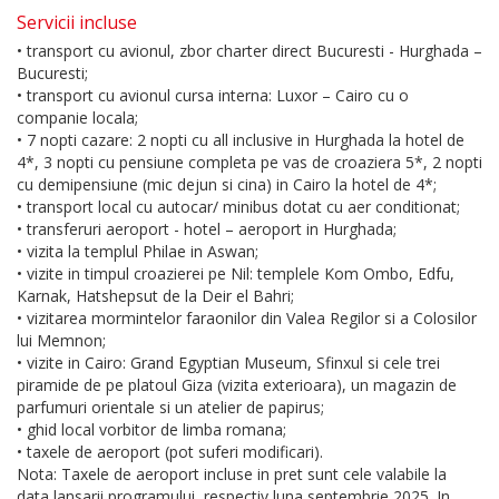
Servicii incluse
• transport cu avionul, zbor charter direct Bucuresti - Hurghada –
Bucuresti;
• transport cu avionul cursa interna: Luxor – Cairo cu o
companie locala;
• 7 nopti cazare: 2 nopti cu all inclusive in Hurghada la hotel de
4*, 3 nopti cu pensiune completa pe vas de croaziera 5*, 2 nopti
cu demipensiune (mic dejun si cina) in Cairo la hotel de 4*;
• transport local cu autocar/ minibus dotat cu aer conditionat;
• transferuri aeroport - hotel – aeroport in Hurghada;
• vizita la templul Philae in Aswan;
• vizite in timpul croazierei pe Nil: templele Kom Ombo, Edfu,
Karnak, Hatshepsut de la Deir el Bahri;
• vizitarea mormintelor faraonilor din Valea Regilor si a Colosilor
lui Memnon;
• vizite in Cairo: Grand Egyptian Museum, Sfinxul si cele trei
piramide de pe platoul Giza (vizita exterioara), un magazin de
parfumuri orientale si un atelier de papirus;
• ghid local vorbitor de limba romana;
• taxele de aeroport (pot suferi modificari).
Nota: Taxele de aeroport incluse in pret sunt cele valabile la
data lansarii programului, respectiv luna septembrie 2025. In