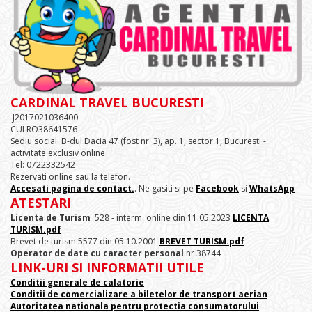
CARDINAL TRAVEL BUCURESTI
J2017021036400
CUI RO38641576
Sediu social: B-dul Dacia 47 (fost nr. 3), ap. 1, sector 1, Bucuresti -
activitate exclusiv online
Tel: 0722332542
Rezervati online sau la telefon.
Accesati pagina de contact.
. Ne gasiti si pe
Facebook
si
WhatsApp
ATESTARI
Licenta de Turism
528 - interm. online din 11.05.2023
LICENTA
TURISM.pdf
Brevet de turism 5577 din 05.10.2001
BREVET TURISM.pdf
Operator de date cu caracter personal
nr 38744
LINK-URI SI INFORMATII UTILE
Conditii generale de calatorie
Conditii de comercializare a biletelor de transport aerian
Autoritatea nationala pentru protectia consumatorului