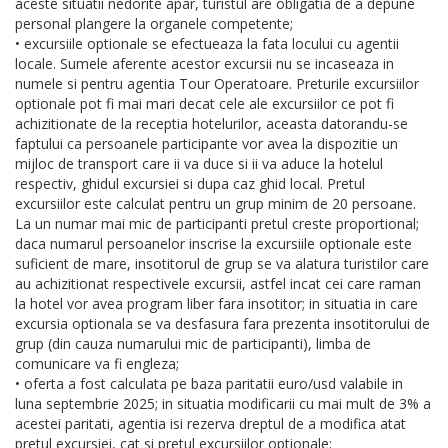
aceste situatii nedorite apar, turistul are obligatia de a depune
personal plangere la organele competente;
• excursiile optionale se efectueaza la fata locului cu agentii
locale. Sumele aferente acestor excursii nu se incaseaza in
numele si pentru agentia Tour Operatoare. Preturile excursiilor
optionale pot fi mai mari decat cele ale excursiilor ce pot fi
achizitionate de la receptia hotelurilor, aceasta datorandu-se
faptului ca persoanele participante vor avea la dispozitie un
mijloc de transport care ii va duce si ii va aduce la hotelul
respectiv, ghidul excursiei si dupa caz ghid local. Pretul
excursiilor este calculat pentru un grup minim de 20 persoane.
La un numar mai mic de participanti pretul creste proportional;
daca numarul persoanelor inscrise la excursiile optionale este
suficient de mare, insotitorul de grup se va alatura turistilor care
au achizitionat respectivele excursii, astfel incat cei care raman
la hotel vor avea program liber fara insotitor; in situatia in care
excursia optionala se va desfasura fara prezenta insotitorului de
grup (din cauza numarului mic de participanti), limba de
comunicare va fi engleza;
• oferta a fost calculata pe baza paritatii euro/usd valabile in
luna septembrie 2025; in situatia modificarii cu mai mult de 3% a
acestei paritati, agentia isi rezerva dreptul de a modifica atat
pretul excursiei, cat si pretul excursiilor optionale;