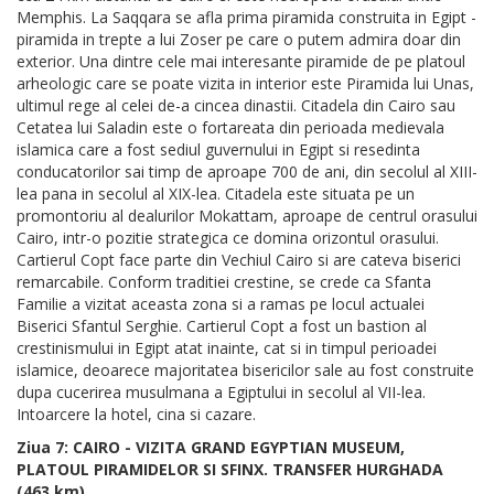
Memphis. La Saqqara se afla prima piramida construita in Egipt -
piramida in trepte a lui Zoser pe care o putem admira doar din
exterior. Una dintre cele mai interesante piramide de pe platoul
arheologic care se poate vizita in interior este Piramida lui Unas,
ultimul rege al celei de-a cincea dinastii. Citadela din Cairo sau
Cetatea lui Saladin este o fortareata din perioada medievala
islamica care a fost sediul guvernului in Egipt si resedinta
conducatorilor sai timp de aproape 700 de ani, din secolul al XIII-
lea pana in secolul al XIX-lea. Citadela este situata pe un
promontoriu al dealurilor Mokattam, aproape de centrul orasului
Cairo, intr-o pozitie strategica ce domina orizontul orasului.
Cartierul Copt face parte din Vechiul Cairo si are cateva biserici
remarcabile. Conform traditiei crestine, se crede ca Sfanta
Familie a vizitat aceasta zona si a ramas pe locul actualei
Biserici Sfantul Serghie. Cartierul Copt a fost un bastion al
crestinismului in Egipt atat inainte, cat si in timpul perioadei
islamice, deoarece majoritatea bisericilor sale au fost construite
dupa cucerirea musulmana a Egiptului in secolul al VII-lea.
Intoarcere la hotel, cina si cazare.
Ziua 7: CAIRO - VIZITA GRAND EGYPTIAN MUSEUM,
PLATOUL PIRAMIDELOR SI SFINX. TRANSFER HURGHADA
(463 km)