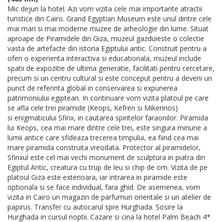
Mic dejun la hotel. Azi vom vizita cele mai importante atractii
turistice din Cairo. Grand Egyptian Museum este unul dintre cele
mai mari si mai moderne muzee de arheologie din lume. Situat
aproape de Piramidele din Giza, muzeul gazduieste o colectie
vasta de artefacte din istoria Egiptului antic. Construit pentru a
oferi o experienta interactiva si educationala, muzeul include
spatii de expozitie de ultima generatie, facilitati pentru cercetare,
precum si un centru cultural si este conceput pentru a deveni un
punct de referinta global in conservarea si expunerea
patrimoniului egiptean. In continuare vom vizita platoul pe care
se afla cele trei piramide (Keops, Kefren si Mikerinos)
si enigmaticului Sfinx, in cautarea spiritelor faraonilor. Piramida
lui Keops, cea mai mare dintre cele trei, este singura minune a
lumii antice care sfideaza trecerea timpului, ea fiind cea mai
mare piramida construita vreodata. Protector al piramidelor,
Sfinxul este cel mai vechi monument de sculptura in piatra din
Egiptul Antic, creatura cu trup de leu si chip de om. Vizita de pe
platoul Giza este exterioara, iar intrarea in piramide este
optionala si se face individual, fara ghid. De asemenea, vom
vizita in Cairo un magazin de parfumuri orientale si un atelier de
papirus. Transfer cu autocarul spre Hurghada. Sosire la
Hurghada in cursul noptii. Cazare si cina la hotel Palm Beach 4*