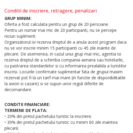
Conditii de inscriere, retragere, penalizari
GRUP MINIM:
Oferta a fost calculata pentru un grup de 20 persoane.
Pentru un numar mai mic de 20 participanti, nu se percepe
niciun supliment.
Organizatorul isi rezerva dreptul de a anula acest program daca
nu se vor inscrie minim 15 participanti cu 45 zile inainte de
plecare. De asemenea, in cazul unui grup mai mic, agentia isi
rezerva dreptul de a schimba compania aeriana sau hotelurile,
cu pastrarea standardelor si cu informarea prealabila a turistilor
inscrisi. Locurile confirmate suplimentar fata de grupul maxim
rezervat pot fi la un tarif mai mare (in functie de disponibilitatile
la avion si cazare) si se supun unor reguli diferite de
decomandare.
CONDITII FINANCIARE:
TERMENE DE PLATA:
• 20% din pretul pachetului turistic la inscriere;
• 30% din pretul pachetului turistic cu minim 60 zile inaintea
plecarii;