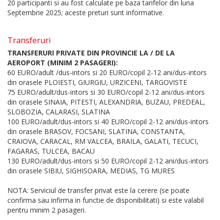
20 participanti si au fost calculate pe baza tarifelor din luna
Septembrie 2025; aceste preturi sunt informative.
Transferuri
TRANSFERURI PRIVATE DIN PROVINCIE LA / DE LA
AEROPORT (MINIM 2 PASAGERI):
60 EURO/adult /dus-intors si 20 EURO/copil 2-12 ani/dus-intors
din orasele PLOIESTI, GIURGIU, URZICENI, TARGOVISTE
75 EURO/adult/dus-intors si 30 EURO/copil 2-12 ani/dus-intors
din orasele SINAIA, PITESTI, ALEXANDRIA, BUZAU, PREDEAL,
SLOBOZIA, CALARASI, SLATINA
100 EURO/adult/dus-intors si 40 EURO/copil 2-12 ani/dus-intors
din orasele BRASOV, FOCSANI, SLATINA, CONSTANTA,
CRAIOVA, CARACAL, RM VALCEA, BRAILA, GALATI, TECUCI,
FAGARAS, TULCEA, BACAU
130 EURO/adult/dus-intors si 50 EURO/copil 2-12 ani/dus-intors
din orasele SIBIU, SIGHISOARA, MEDIAS, TG MURES
NOTA: Serviciul de transfer privat este la cerere (se poate
confirma sau infirma in functie de disponibilitati) si este valabil
pentru minim 2 pasageri.