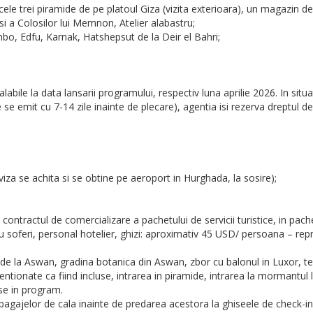
cele trei piramide de pe platoul Giza (vizita exterioara), un magazin de
si a Colosilor lui Memnon, Atelier alabastru;
mbo, Edfu, Karnak, Hatshepsut de la Deir el Bahri;
labile la data lansarii programului, respectiv luna aprilie 2026. In si
e se emit cu 7-14 zile inainte de plecare), agentia isi rezerva dreptul d
iza se achita si se obtine pe aeroport in Hurghada, la sosire);
 contractul de comercializare a pachetului de servicii turistice, in pac
plu soferi, personal hotelier, ghizi: aproximativ 45 USD/ persoana – rep
ul de la Aswan, gradina botanica din Aswan, zbor cu balonul in Luxor, 
e mentionate ca fiind incluse, intrarea in piramide, intrarea la mormantu
use in program.
 bagajelor de cala inainte de predarea acestora la ghiseele de check-in.