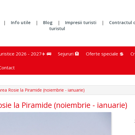
|
Info utile
|
Blog
|
Impresii turisti
|
Contractul 
turistul
turistice 2026 - 2027✈️ 🚌
Sejururi 🏨
Oferte speciale 💲
Cr
Contact
area Rosie la Piramide (noiembrie - ianuarie)
osie la Piramide (noiembrie - ianuarie)