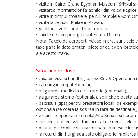
• vizite in Cairo: Grand Egyptian Museum, Sfinxul si 
• vizitarea mormintelor faraonilor din Valea Regilor 
• vizite in timpul croazierei pe Nil: templele Kom O
• vizita la templul Philae in Aswan;
• ghid local vorbitor de limba romana;
• taxele de aeroport (pot suferi modificari).
Nota: Taxele de aeroport incluse in pret sunt cele va
taxe pana la data emiterii biletelor de avion (biletel
ale acestor taxe.
Servicii neincluse
• taxa de viza si handling: aprox 35 USD/persoana (v
• catering in timpul zborului;
• asigurarea medicala de calatorie (optionala);
• asigurarea storno (optionala), se incheie odata cu
• bacsisuri (tips) pentru prestatorii locali, de exem
optionala (se ofera la sosirea in tara de destinatie);
• excursiile optionale (templul Abu Simbel si baraj
• intrarile la obiectivele turistice, altele decat cel
• bauturile alcoolice sau racoritoare la mesele incl
• la returul din Hurghada este obligatorie infolierea