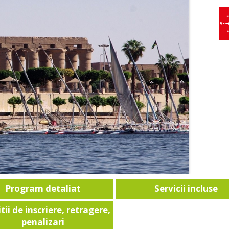
Program detaliat
Servicii incluse
tii de inscriere, retragere,
penalizari