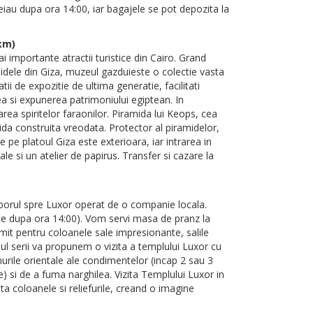
eiau dupa ora 14:00, iar bagajele se pot depozita la
km)
 importante atractii turistice din Cairo. Grand
dele din Giza, muzeul gazduieste o colectie vasta
ii de expozitie de ultima generatie, facilitati
ea si expunerea patrimoniului egiptean. In
area spiritelor faraonilor. Piramida lui Keops, cea
ida construita vreodata. Protector al piramidelor,
e pe platoul Giza este exterioara, iar intrarea in
e si un atelier de papirus. Transfer si cazare la
 zborul spre Luxor operat de o companie locala.
face dupa ora 14:00). Vom servi masa de pranz la
mit pentru coloanele sale impresionante, salile
sul serii va propunem o vizita a templului Luxor cu
umurile orientale ale condimentelor (incap 2 sau 3
e) si de a fuma narghilea. Vizita Templului Luxor in
 coloanele si reliefurile, creand o imagine