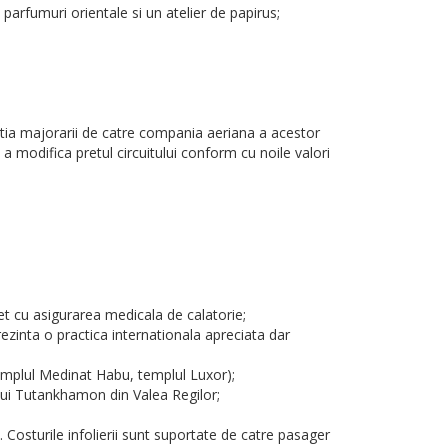
 parfumuri orientale si un atelier de papirus;
tuatia majorarii de catre compania aeriana a acestor
e a modifica pretul circuitului conform cu noile valori
het cu asigurarea medicala de calatorie;
rezinta o practica internationala apreciata dar
templul Medinat Habu, templul Luxor);
l lui Tutankhamon din Valea Regilor;
 Costurile infolierii sunt suportate de catre pasager