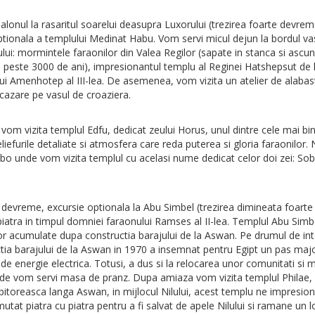
onul la rasaritul soarelui deasupra Luxorului (trezirea foarte devreme;
 optionala a templului Medinat Habu. Vom servi micul dejun la bordul v
ui: mormintele faraonilor din Valea Regilor (sapate in stanca si ascunse
peste 3000 de ani), impresionantul templu al Reginei Hatshepsut de la
l lui Amenhotep al III-lea. De asemenea, vom vizita un atelier de alab
cazare pe vasul de croaziera.
 vom vizita templul Edfu, dedicat zeului Horus, unul dintre cele mai bi
liefurile detaliate si atmosfera care reda puterea si gloria faraonilo
 unde vom vizita templul cu acelasi nume dedicat celor doi zei: Sobe
a devreme, excursie optionala la Abu Simbel (trezirea dimineata foart
iatra in timpul domniei faraonului Ramses al II-lea. Templul Abu Simbel
or acumulate dupa constructia barajului de la Aswan. Pe drumul de in
ia barajului de la Aswan in 1970 a insemnat pentru Egipt un pas major
ctia de energie electrica. Totusi, a dus si la relocarea unor comunitati
 unde vom servi masa de pranz. Dupa amiaza vom vizita templul Phila
ula pitoreasca langa Aswan, in mijlocul Nilului, acest templu ne impresio
tat piatra cu piatra pentru a fi salvat de apele Nilului si ramane un lo