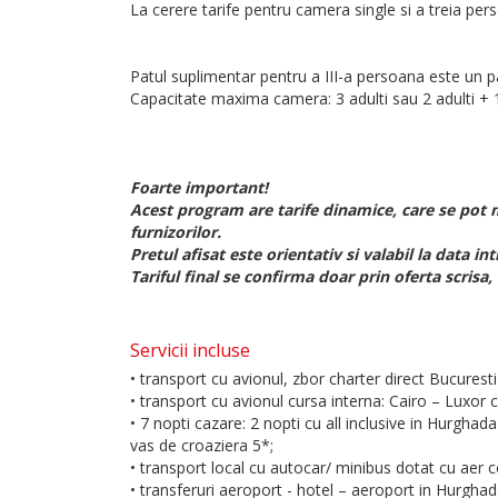
La cerere tarife pentru camera single si a treia per
Patul suplimentar pentru a III-a persoana este un pat
Capacitate maxima camera: 3 adulti sau 2 adulti + 1
Foarte important!
Acest program are tarife dinamice, care se pot m
furnizorilor.
Pretul afisat este orientativ si valabil la data int
Tariful final se confirma doar prin oferta scrisa
Servicii incluse
• transport cu avionul, zbor charter direct Bucurest
• transport cu avionul cursa interna: Cairo – Luxor
• 7 nopti cazare: 2 nopti cu all inclusive in Hurgha
vas de croaziera 5*;
• transport local cu autocar/ minibus dotat cu aer c
• transferuri aeroport - hotel – aeroport in Hurghad