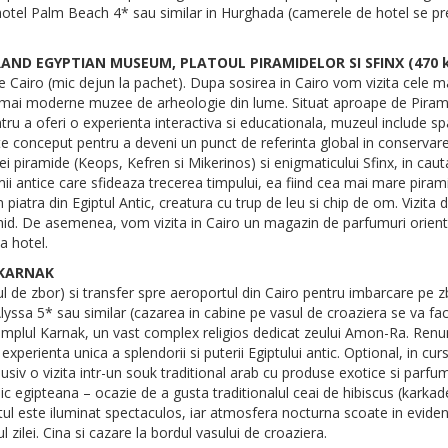
a hotel Palm Beach 4* sau similar in Hurghada (camerele de hotel se pr
GRAND EGYPTIAN MUSEUM, PLATOUL PIRAMIDELOR SI SFINX (470 
Cairo (mic dejun la pachet). Dupa sosirea in Cairo vom vizita cele mai
 mai moderne muzee de arheologie din lume. Situat aproape de Pirami
ntru a oferi o experienta interactiva si educationala, muzeul include spat
ste conceput pentru a deveni un punct de referinta global in conservar
ei piramide (Keops, Kefren si Mikerinos) si enigmaticului Sfinx, in caut
ii antice care sfideaza trecerea timpului, ea fiind cea mai mare piram
iatra din Egiptul Antic, creatura cu trup de leu si chip de om. Vizita d
ghid. De asemenea, vom vizita in Cairo un magazin de parfumuri oriental
a hotel.
 KARNAK
rul de zbor) si transfer spre aeroportul din Cairo pentru imbarcare pe
 Alyssa 5* sau similar (cazarea in cabine pe vasul de croaziera se va 
templul Karnak, un vast complex religios dedicat zeului Amon-Ra. Renu
perienta unica a splendorii si puterii Egiptului antic. Optional, in cur
nclusiv o vizita intr-un souk traditional arab cu produse exotice si parf
pic egipteana – ocazie de a gusta traditionalul ceai de hibiscus (karkad
 este iluminat spectaculos, iar atmosfera nocturna scoate in evidenta
l zilei. Cina si cazare la bordul vasului de croaziera.