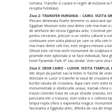
romana. Transfer si cazare in regim all inclusive l
receptia hotelului).
Ziua 2: TRANSFER HURGHDA – CAIRO. VIZITA 
Plecare dimineata foarte devreme cu autocarul spre 
Egyptian Museum este unul dintre cele mai mari si
de artefacte din istoria Egiptului antic. Construit pe
pentru cercetare, precum si un centru cultural si e
continuare vom vizita platoul pe care se afla cele tr
mai mare dintre cele trei, este singura minune a lum
Sfinxul este cel mai vechi monument de sculptura in p
piramide este optionala si se face individual, fara 
hotel Pyramids Park 4* sau similar. Vom servi cina l
Ziua 3: ZBOR CAIRO – LUXOR. VIZITA TEMPLUL
Mic dejun (la pachet sau la hotel, in functie de ora
Aterizare in Luxor si transfer la vasul de croaziera
bordul vasului de croaziera, dupa care vom vizita 
monumentale și obeliscurile uriașe, Karnak ofera o ex
trasuri colorate trase de cai pe strazile orasului, i
persoane intr-o trasura). Vom vizita si o cafenea ti
timpul noptii ofera o experienta magica: monumentul
fascinanta a Egiptului antic, diferita de cea din timpu