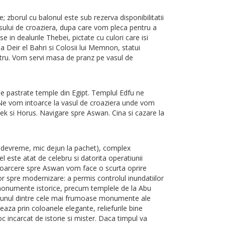
 zborul cu balonul este sub rezerva disponibilitatii
asului de croaziera, dupa care vom pleca pentru a
 in dealurile Thebei, pictate cu culori care isi
 Deir el Bahri si Colosii lui Memnon, statui
astru. Vom servi masa de pranz pe vasul de
ne pastrate temple din Egipt. Templul Edfu ne
r. Ne vom intoarce la vasul de croaziera unde vom
k si Horus. Navigare spre Aswan. Cina si cazare la
e devreme, mic dejun la pachet), complex
 este atat de celebru si datorita operatiunii
toarcere spre Aswan vom face o scurta oprire
 spre modernizare: a permis controlul inundatiilor
 si monumente istorice, precum templele de la Abu
e, unul dintre cele mai frumoase monumente ale
neaza prin coloanele elegante, reliefurile bine
c incarcat de istorie si mister. Daca timpul va