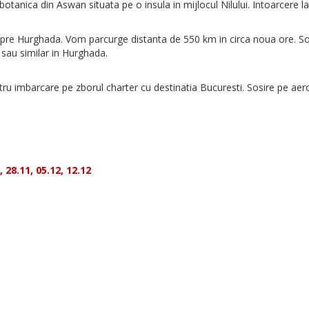
tanica din Aswan situata pe o insula in mijlocul Nilului. Intoarcere la
 spre Hurghada. Vom parcurge distanta de 550 km in circa noua ore. Sosi
 sau similar in Hurghada.
ru imbarcare pe zborul charter cu destinatia Bucuresti. Sosire pe aer
 28.11, 05.12, 12.12