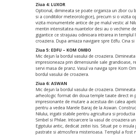
Ziua 4: LUXOR
Optional, dimineata se poate organiza un zbor cu bal
si a conditiilor meteorologice), precum si o vizita
vizita monumentele antice de pe malul vestic al Nilul
mentin intensitatea nuantelor desi au o vechime de 
gigantice ce strajuiau odinioara intrarea in templu
croaziera. Dupa amiaza navigare spre Edfu. Cina si 
Ziua 5: EDFU – KOM OMBO
Mic dejun la bordul vasului de croaziera. Dimineata
impresioneaza prin dimensiunile sale grandioase, re
servi masa de pranz. Vasul va naviga spre Kom Ombo
bordul vasului de croaziera.
Ziua 6: ASWAN
Mic dejun la bordul vasului de croaziera. Dimineat
arheologic format din doua temple taiate direct in p
impresionante de mutare a acestuia din calea apel
pentru a vedea Marele Baraj de la Aswan. Construct
Nilului, irigatii stabile pentru agricultura si produ
Simbel si Philae. Intoarcere la vasul de croaziera
Egiptului antic, dedicat zeitei Isis. Situat pe o ins
pastrate si atmosfera misterioasa. Templul a fost mu