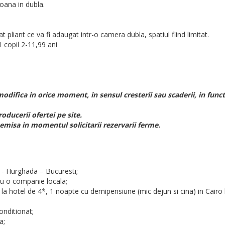
soana in dubla.
 pliant ce va fi adaugat intr-o camera dubla, spatiul fiind limitat.
 copil 2-11,99 ani
odifica in orice moment, in sensul cresterii sau scaderii, in funct
roducerii ofertei pe site.
, emisa in momentul solicitarii rezervarii ferme.
i - Hurghada – Bucuresti;
 cu o companie locala;
da la hotel de 4*, 1 noapte cu demipensiune (mic dejun si cina) in Cair
onditionat;
a;