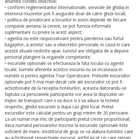
anumite conditii obiective;
• conform reglementarilor internationale, serviciile de ghidaj in
interiorul muzeelor pot fi asigurate doar de catre ghizii locali;
• politica de prealocare a locurilor in avion depinde de fiecare
companie aeriana; la cerere, se pot furniza informatii
suplimentare cu privire la acest aspect;
• agentia nu este raspunzatoare pentru pierderea sau furtul
bagajelor, a actelor sau a obiectelor personale; in cazul in care
aceste situatii nedorite apar, turistul are obligatia de a depune
personal plangere la organele competente;
• excursiile optionale se efectueaza la fata locului cu agentii
locale. Sumele aferente acestor excursii nu se incaseaza in
numele si pentru agentia Tour Operatoare. Preturile excursiilor
optionale pot fi mai mari decat cele ale excursiilor ce pot fi
achizitionate de la receptia hotelurilor, aceasta datorandu-se
faptului ca persoanele participante vor avea la dispozitie un
mijloc de transport care ii va duce si ii va aduce la hotelul
respectiv, ghidul excursiei si dupa caz ghid local. Pretul
excursiilor este calculat pentru un grup minim de 20 persoane.
La un numar mai mic de participanti pretul creste proportional;
daca numarul persoanelor inscrise la excursiile optionale este
suficient de mare, insotitorul de grup se va alatura turistilor care
au achizitionat respectivele excursii, astfel incat cei care raman