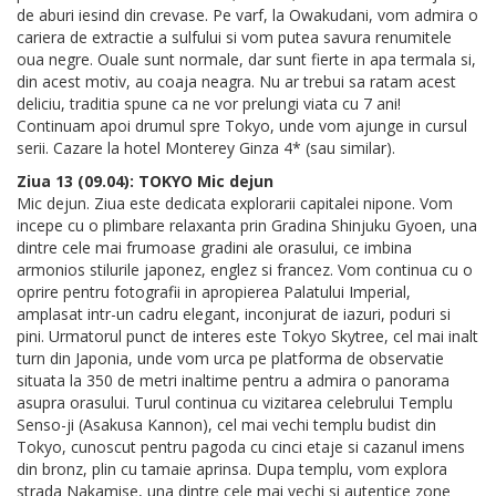
de aburi iesind din crevase. Pe varf, la Owakudani, vom admira o
cariera de extractie a sulfului si vom putea savura renumitele
oua negre. Ouale sunt normale, dar sunt fierte in apa termala si,
din acest motiv, au coaja neagra. Nu ar trebui sa ratam acest
deliciu, traditia spune ca ne vor prelungi viata cu 7 ani!
Continuam apoi drumul spre Tokyo, unde vom ajunge in cursul
serii. Cazare la hotel Monterey Ginza 4* (sau similar).
Ziua 13 (09.04): TOKYO Mic dejun
Mic dejun. Ziua este dedicata explorarii capitalei nipone. Vom
incepe cu o plimbare relaxanta prin Gradina Shinjuku Gyoen, una
dintre cele mai frumoase gradini ale orasului, ce imbina
armonios stilurile japonez, englez si francez. Vom continua cu o
oprire pentru fotografii in apropierea Palatului Imperial,
amplasat intr-un cadru elegant, inconjurat de iazuri, poduri si
pini. Urmatorul punct de interes este Tokyo Skytree, cel mai inalt
turn din Japonia, unde vom urca pe platforma de observatie
situata la 350 de metri inaltime pentru a admira o panorama
asupra orasului. Turul continua cu vizitarea celebrului Templu
Senso-ji (Asakusa Kannon), cel mai vechi templu budist din
Tokyo, cunoscut pentru pagoda cu cinci etaje si cazanul imens
din bronz, plin cu tamaie aprinsa. Dupa templu, vom explora
strada Nakamise, una dintre cele mai vechi si autentice zone