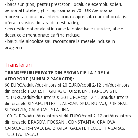
• bacsisuri (tips) pentru prestatorii locali, de exemplu soferi,
personal hotelier, ghizi: aproximativ 70 EUR /persoana –
reprezinta o practica internationala apreciata dar optionala (se
ofera la sosirea in tara de destinatie);
• excursiile optionale si intrarile la obiectivele turistice, altele
decat cele mentionate ca fiind incluse;
• bauturile alcoolice sau racoritoare la mesele incluse in
program.
Transferuri
TRANSFERURI PRIVATE DIN PROVINCIE LA / DE LA
AEROPORT (MINIM 2 PASAGERI):
60 EURO/adult /dus-intors si 20 EURO/copil 2-12 ani/dus-intors
din orasele PLOIESTI, GIURGIU, URZICENI, TARGOVISTE
75 EURO/adult/dus-intors si 30 EURO/copil 2-12 ani/dus-intors
din orasele SINAIA, PITESTI, ALEXANDRIA, BUZAU, PREDEAL,
SLOBOZIA, CALARASI, SLATINA
100 EURO/adult/dus-intors si 40 EURO/copil 2-12 ani/dus-intors
din orasele BRASOV, FOCSANI, CONSTANTA, CRAIOVA,
CARACAL, RM VALCEA, BRAILA, GALATI, TECUCI, FAGARAS,
TULCEA, BACAU