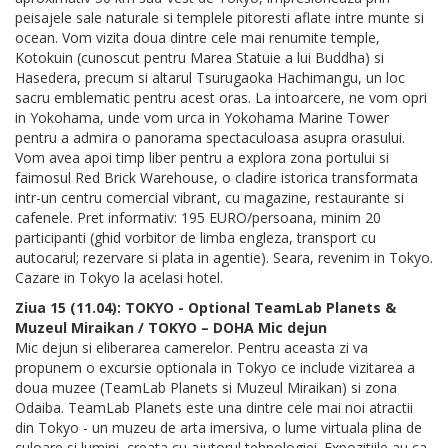
peisajele sale naturale si templele pitoresti aflate intre munte si
ocean. Vom vizita doua dintre cele mai renumite temple,
Kotokuin (cunoscut pentru Marea Statuie a lui Buddha) si
Hasedera, precum si altarul Tsurugaoka Hachimangu, un loc
sacru emblematic pentru acest oras. La intoarcere, ne vom opri
in Yokohama, unde vom urca in Yokohama Marine Tower
pentru a admira o panorama spectaculoasa asupra orasului.
Vom avea apoi timp liber pentru a explora zona portului si
faimosul Red Brick Warehouse, o cladire istorica transformata
intr-un centru comercial vibrant, cu magazine, restaurante si
cafenele. Pret informativ: 195 EURO/persoana, minim 20
participanti (ghid vorbitor de limba engleza, transport cu
autocarul; rezervare si plata in agentie). Seara, revenim in Tokyo.
Cazare in Tokyo la acelasi hotel.
Ziua 15 (11.04): TOKYO - Optional TeamLab Planets &
Muzeul Miraikan / TOKYO – DOHA Mic dejun
Mic dejun si eliberarea camerelor. Pentru aceasta zi va
propunem o excursie optionala in Tokyo ce include vizitarea a
doua muzee (TeamLab Planets si Muzeul Miraikan) si zona
Odaiba. TeamLab Planets este una dintre cele mai noi atractii
din Tokyo - un muzeu de arta imersiva, o lume virtuala plina de
culoare si lumini, creata cu ajutorul tehnologiei. Expozitiile au ca