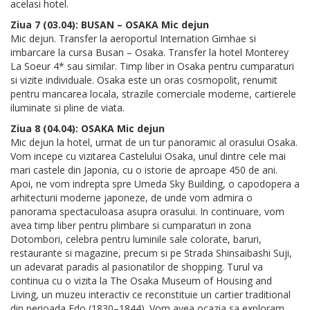
acelasi hotel.
Ziua 7 (03.04): BUSAN – OSAKA Mic dejun
Mic dejun. Transfer la aeroportul Internation Gimhae si
imbarcare la cursa Busan – Osaka. Transfer la hotel Monterey
La Soeur 4* sau similar. Timp liber in Osaka pentru cumparaturi
si vizite individuale. Osaka este un oras cosmopolit, renumit
pentru mancarea locala, strazile comerciale moderne, cartierele
iluminate si pline de viata.
Ziua 8 (04.04): OSAKA Mic dejun
Mic dejun la hotel, urmat de un tur panoramic al orasului Osaka.
Vom incepe cu vizitarea Castelului Osaka, unul dintre cele mai
mari castele din Japonia, cu o istorie de aproape 450 de ani.
Apoi, ne vom indrepta spre Umeda Sky Building, o capodopera a
arhitecturii moderne japoneze, de unde vom admira o
panorama spectaculoasa asupra orasului. In continuare, vom
avea timp liber pentru plimbare si cumparaturi in zona
Dotombori, celebra pentru luminile sale colorate, baruri,
restaurante si magazine, precum si pe Strada Shinsaibashi Suji,
un adevarat paradis al pasionatilor de shopping. Turul va
continua cu o vizita la The Osaka Museum of Housing and
Living, un muzeu interactiv ce reconstituie un cartier traditional
din perioada Edo (1830–1844). Vom avea ocazia sa exploram