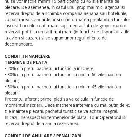
nu se vor inscrie minim 15 participanti cu 45 zile inainte de
plecare. De asemenea, in cazul unui grup mai mic, agentia isi
rezerva dreptul de a schimba compania aeriana sau hotelurile,
cu pastrarea standardelor si cu informarea prealabila a turistilor
inscrisi. Locurile confirmate suplimentar fata de grupul maxim
rezervat pot fi la un tarif mai mare (in functie de disponibilitatile
la avion si cazare) si se supun unor reguli diferite de
decomandare.
CONDITII FINANCIARE:
TERMENE DE PLATA:
• 20% din pretul pachetului turistic la inscriere;
• 30% din pretul pachetului turistic cu minim 60 zile inaintea
plecarii;
• 50% din pretul pachetului turistic cu minim 45 zile inaintea
plecarii.
Procentul aferent primei plati sa va calcula in functie de
momentul inscrierii. Daca inscrierea intervine cu mai putin de 45
zile inaintea plecarii, pachetul turistic se va achita integral.
In cazul nerespectarii termenelor de plata, Tour Operatorul isi
rezerva dreptul de a anula rezervarea.
CONDITII DE ANULARE / PENALIZARI: