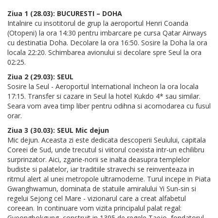
Ziua 1 (28.03): BUCURESTI – DOHA
Intalnire cu insotitorul de grup la aeroportul Henri Coanda
(Otopeni) la ora 14:30 pentru imbarcare pe cursa Qatar Airways
cu destinatia Doha. Decolare la ora 16:50. Sosire la Doha la ora
locala 22:20. Schimbarea avionului si decolare spre Seul la ora
02:25.
Ziua 2 (29.03): SEUL
Sosire la Seul - Aeroportul International Incheon la ora locala
17:15. Transfer si cazare in Seul la hotel Kukdo 4* sau similar.
Seara vom avea timp liber pentru odihna si acomodarea cu fusul
orar.
Ziua 3 (30.03): SEUL Mic dejun
Mic dejun. Aceasta zi este dedicata descoperii Seulului, capitala
Coreei de Sud, unde trecutul si viitorul coexista intr-un echilibru
surprinzator. Aici, zgarie-norii se inalta deasupra templelor
budiste si palatelor, iar traditiile stravechi se reinventeaza in
ritmul alert al unei metropole ultramoderne. Turul incepe in Piata
Gwanghwamun, dominata de statuile amiralului Yi Sun-sin si
regelui Sejong cel Mare - vizionarul care a creat alfabetul
coreean. In continuare vom vizita principalul palat regal:
Gyeongbokgung, construit in 1395 de regele Taejo, fondatorul