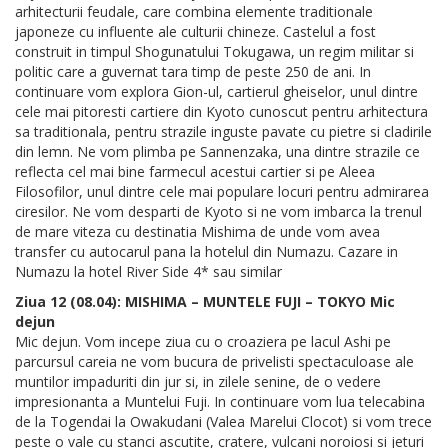
arhitecturii feudale, care combina elemente traditionale
japoneze cu influente ale culturii chineze. Castelul a fost
construit in timpul Shogunatului Tokugawa, un regim militar si
politic care a guvernat tara timp de peste 250 de ani. In
continuare vom explora Gion-ul, cartierul gheiselor, unul dintre
cele mai pitoresti cartiere din Kyoto cunoscut pentru arhitectura
sa traditionala, pentru strazile inguste pavate cu pietre si cladirile
din lemn. Ne vom plimba pe Sannenzaka, una dintre strazile ce
reflecta cel mai bine farmecul acestui cartier si pe Aleea
Filosofilor, unul dintre cele mai populare locuri pentru admirarea
ciresilor. Ne vom desparti de Kyoto si ne vom imbarca la trenul
de mare viteza cu destinatia Mishima de unde vom avea
transfer cu autocarul pana la hotelul din Numazu. Cazare in
Numazu la hotel River Side 4* sau similar
Ziua 12 (08.04): MISHIMA – MUNTELE FUJI – TOKYO Mic
dejun
Mic dejun. Vom incepe ziua cu o croaziera pe lacul Ashi pe
parcursul careia ne vom bucura de privelisti spectaculoase ale
muntilor impaduriti din jur si, in zilele senine, de o vedere
impresionanta a Muntelui Fuji. In continuare vom lua telecabina
de la Togendai la Owakudani (Valea Marelui Clocot) si vom trece
peste o vale cu stanci ascutite, cratere, vulcani noroiosi si jeturi