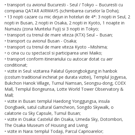
• transport cu avionul Bucuresti - Seul / Tokyo – Bucuresti cu
compania QATAR AIRWAYS (schimbarea curselor la Doha);
• 13 nopti cazare cu mic dejun in hoteluri de 4*: 3 nopti in Seul, 2
nopti in Busan, 2 nopti in Osaka, 2 nopti in Kyoto, 1 noapte in
Numazu (zona Muntelui Fuji) si 3 nopti in Tokyo;
• transport cu trenul de mare viteza (KTX) Seul – Busan;
• transport cu avionul Busan - Osaka;
• transport cu trenul de mare viteza Kyoto –Mishima;
• o cina cu cu spectacol si participarea unei Maiko;
• transport conform itinerariului cu autocar dotat cu aer
conditionat;
• vizite in Seul: vizitarea Palatul Gyeongbokgung in hanbok
(costum traditional inchiriat pe durata vizitei), Templul Jogyesa,
Bukchon Hanok Village, Turnul Namsan, Seongsu-dong, COEX
Mall, Templul Bongeunsa, Lotte World Tower Observatory &
Mall;
• vizite in Busan: templul Haedong Yonggungsa, insula
Dongbaek, satul cultural Gamcheon, Songdo Skywalk, o
calatorie cu Sky Capsule, Turnul Busan;
• vizite in Osaka: Castelul din Osaka, Umeda Sky, Dotombori,
The Osaka Museum of Housing and Living;
• vizite in Nara: templul Todaji, Parcul Caprioarelor;