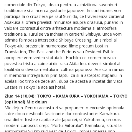
comerciale din Tokyo, ideala pentru a achizitiona suveniruri
traditionale si a incerca gustarile japoneze. In continuare, vom
participa la o croaziera pe raul Sumida, ce traverseaza cartierul
Asakusa si ofera privelisti minunate asupra orasului, punand in
valoare contrastul dintre arhitectura moderna si atmosfera
traditionala. Turul se va incheia in cartierul Shibuya, unde vom
admira faimoasa intersectie Shibuya Crossing, un simbol al
Tokyo-ului prezent in numeroase filme precum Lost in
Translation, The Fast and the Furious sau Resident Evil. In
apropiere vom vedea statuia lui Hachiko ce comemoreaza
povestea trista a cainelui din rasa Akita Inu, devenit simbol al
loialitatii si devotamentului in cultura japoneza. Acesta a ramas
in memoria intregii lumi prin faptul ca si-a asteptat stapanul in
acelasi loc timp de zece ani, dupa ce acesta a incetat din viata.
Cazare in Tokyo la acelasi hotel.
Ziua 14 (10.04): TOKYO – KAMAKURA – YOKOHAMA – TOKYO
(optional) Mic dejun
Mic dejun. Pentru aceasta zi va propunem o excursie optionala
catre doua destinatii fascinante dar contrastante: Kamakura,
una dintre fostele capitale ale Japoniei, si Yokohama, un oras
modern cunoscut drept "Portul Viitorului". Kamakura, situat la
aproximativ 50 km sud-vest de Tokyo, impresioneaza prin