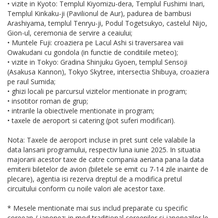
• vizite in Kyoto: Templul Kiyomizu-dera, Templul Fushimi Inari,
Templul Kinkaku-ji (Pavilionul de Aur), padurea de bambusi
Arashiyama, templul Tenryu-ji, Podul Togetsukyo, castelul Nijo,
Gion-ul, ceremonia de servire a ceaiului;
• Muntele Fuji: croaziera pe Lacul Ashi si traversarea vaii
Owakudani cu gondola (in functie de conditiile meteo);
• vizite in Tokyo: Gradina Shinjuku Gyoen, templul Sensoji
(Asakusa Kannon), Tokyo Skytree, intersectia Shibuya, croaziera
pe raul Sumida;
• ghizi locali pe parcursul vizitelor mentionate in program;
• insotitor roman de grup;
• intrarile la obiectivele mentionate in program;
• taxele de aeroport si catering (pot suferi modificari).
Nota: Taxele de aeroport incluse in pret sunt cele valabile la
data lansarii programului, respectiv luna iunie 2025. In situatia
majorarii acestor taxe de catre compania aeriana pana la data
emiterii biletelor de avion (biletele se emit cu 7-14 zile inainte de
plecare), agentia isi rezerva dreptul de a modifica pretul
circuitului conform cu noile valori ale acestor taxe.
* Mesele mentionate mai sus includ preparate cu specific
coreean / japonez; in mod traditional coreenilor si japonezilor le