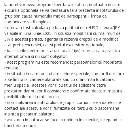
la hotel vor avea program liber fara insotitor; in situatia in care
excursia optionala se va desfasura fara prezenta insotitorului de
grup (din cauza numarului mic de participanti), limba de
comunicare va fi engleza;
• oferta a fost calculata pe baza paritatii euro/USD si euro/JPY
valabile in luna iunie 2025; in situatia modificarii cu mai mult de
3% a acestei paritati, agentia isi rezerva dreptul de a modifica
atat pretul excursiei, cat si pretul excursiilor optionale;
• bacsisurile pentru prestatorii locali (tips) reprezinta o practica
internationala si nu sunt obligatorii;
• acest program nu este recomandat persoanelor cu mobilitate
redusa;
• in situatia in care turistul are cerinte speciale, cum ar fi dar fara
a se limita la: camere alaturate sau cu o anumita localizare,
meniu special, acestea vor fi cu titlul de solicitare catre
prestatori dar nu vor fi considerate confirmate decat in masura
posibilitatilor de la fata locului;
• nominalizarea insotitorului de grup si comunicarea datelor de
contact ale acestuia vor fi furnizate cel tarziu cu o saptamana
inaintea plecarii in calatorie;
• asezarea in autocar se face in ordinea inscrierilor, incepand cu
bancheta a doua;