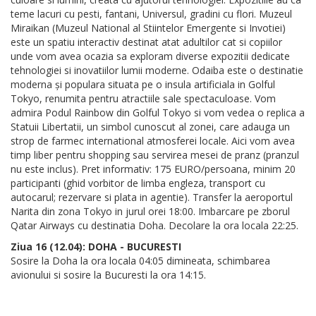
teme lacuri cu pesti, fantani, Universul, gradini cu flori. Muzeul
Miraikan (Muzeul National al Stiintelor Emergente si Invotiei)
este un spatiu interactiv destinat atat adultilor cat si copiilor
unde vom avea ocazia sa exploram diverse expozitii dedicate
tehnologiei si inovatiilor lumii moderne. Odaiba este o destinatie
moderna și populara situata pe o insula artificiala in Golful
Tokyo, renumita pentru atractiile sale spectaculoase. Vom
admira Podul Rainbow din Golful Tokyo si vom vedea o replica a
Statuii Libertatii, un simbol cunoscut al zonei, care adauga un
strop de farmec international atmosferei locale. Aici vom avea
timp liber pentru shopping sau servirea mesei de pranz (pranzul
nu este inclus). Pret informativ: 175 EURO/persoana, minim 20
participanti (ghid vorbitor de limba engleza, transport cu
autocarul; rezervare si plata in agentie). Transfer la aeroportul
Narita din zona Tokyo in jurul orei 18:00. Imbarcare pe zborul
Qatar Airways cu destinatia Doha. Decolare la ora locala 22:25.
Ziua 16 (12.04): DOHA - BUCURESTI
Sosire la Doha la ora locala 04:05 dimineata, schimbarea
avionului si sosire la Bucuresti la ora 14:15.