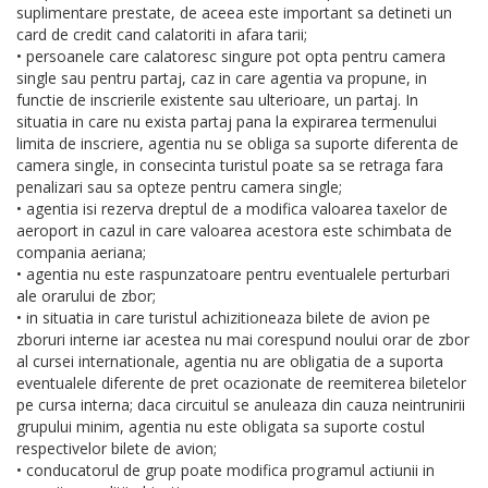
suplimentare prestate, de aceea este important sa detineti un
card de credit cand calatoriti in afara tarii;
• persoanele care calatoresc singure pot opta pentru camera
single sau pentru partaj, caz in care agentia va propune, in
functie de inscrierile existente sau ulterioare, un partaj. In
situatia in care nu exista partaj pana la expirarea termenului
limita de inscriere, agentia nu se obliga sa suporte diferenta de
camera single, in consecinta turistul poate sa se retraga fara
penalizari sau sa opteze pentru camera single;
• agentia isi rezerva dreptul de a modifica valoarea taxelor de
aeroport in cazul in care valoarea acestora este schimbata de
compania aeriana;
• agentia nu este raspunzatoare pentru eventualele perturbari
ale orarului de zbor;
• in situatia in care turistul achizitioneaza bilete de avion pe
zboruri interne iar acestea nu mai corespund noului orar de zbor
al cursei internationale, agentia nu are obligatia de a suporta
eventualele diferente de pret ocazionate de reemiterea biletelor
pe cursa interna; daca circuitul se anuleaza din cauza neintrunirii
grupului minim, agentia nu este obligata sa suporte costul
respectivelor bilete de avion;
• conducatorul de grup poate modifica programul actiunii in