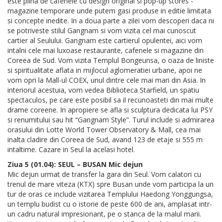
este plina de cafenele cu design original si pop-up stores -
magazine temporare unde putem gasi produse in editie limitata
si concepte inedite. In a doua parte a zilei vom descoperi daca ni
se potriveste stilul Gangnam si vom vizita cel mai cunoscut
cartier al Seulului. Gangnam este cartierul opulentei, aici vom
intalni cele mai luxoase restaurante, cafenele si magazine din
Coreea de Sud. Vom vizita Templul Bongeunsa, o oaza de liniste
si spiritualitate aflata in mijlocul aglomeratiei urbane, apoi ne
vom opri la Mall-ul COEX, unul dintre cele mai mari din Asia. In
interiorul acestuia, vom vedea Biblioteca Starfield, un spatiu
spectaculos, pe care este posibil sa il recunoasteti din mai multe
drame coreene. In apropiere se afla si sculptura dedicata lui PSY
si renumitului sau hit “Gangnam Style”. Turul include si admirarea
orasului din Lotte World Tower Observatory & Mall, cea mai
inalta cladire din Coreea de Sud, avand 123 de etaje si 555 m
intaltime. Cazare in Seul la acelasi hotel.
Ziua 5 (01.04): SEUL – BUSAN Mic dejun
Mic dejun urmat de transfer la gara din Seul. Vom calatori cu
trenul de mare viteza (KTX) spre Busan unde vom participa la un
tur de oras ce include vizitarea Templului Haedong Yonggungsa,
un templu budist cu o istorie de peste 600 de ani, amplasat intr-
un cadru natural impresionant, pe o stanca de la malul marii.