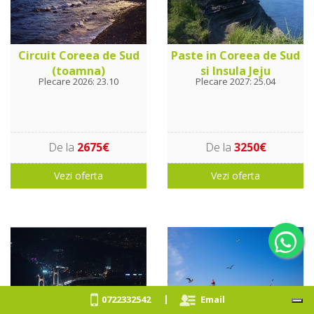
Circuit Coreea de Sud
Paste in Coreea de Sud
(toamna)
si Insula Jeju
Plecare 2026: 23.10
Plecare 2027: 25.04
De la
2675€
De la
3250€
Vezi oferta
Vezi oferta
|
0722332542
Email