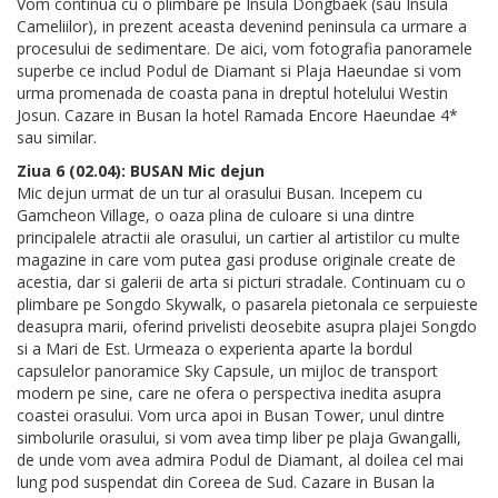
Vom continua cu o plimbare pe Insula Dongbaek (sau Insula
Cameliilor), in prezent aceasta devenind peninsula ca urmare a
procesului de sedimentare. De aici, vom fotografia panoramele
superbe ce includ Podul de Diamant si Plaja Haeundae si vom
urma promenada de coasta pana in dreptul hotelului Westin
Josun. Cazare in Busan la hotel Ramada Encore Haeundae 4*
sau similar.
Ziua 6 (02.04): BUSAN Mic dejun
Mic dejun urmat de un tur al orasului Busan. Incepem cu
Gamcheon Village, o oaza plina de culoare si una dintre
principalele atractii ale orasului, un cartier al artistilor cu multe
magazine in care vom putea gasi produse originale create de
acestia, dar si galerii de arta si picturi stradale. Continuam cu o
plimbare pe Songdo Skywalk, o pasarela pietonala ce serpuieste
deasupra marii, oferind privelisti deosebite asupra plajei Songdo
si a Mari de Est. Urmeaza o experienta aparte la bordul
capsulelor panoramice Sky Capsule, un mijloc de transport
modern pe sine, care ne ofera o perspectiva inedita asupra
coastei orasului. Vom urca apoi in Busan Tower, unul dintre
simbolurile orasului, si vom avea timp liber pe plaja Gwangalli,
de unde vom avea admira Podul de Diamant, al doilea cel mai
lung pod suspendat din Coreea de Sud. Cazare in Busan la