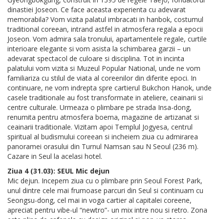
dinastiei Joseon. Ce face aceasta experienta cu adevarat
memorabila? Vom vizita palatul imbracati in hanbok, costumul
traditional coreean, intrand astfel in atmosfera regala a epocii
Joseon. Vom admira sala tronului, apartamentele regale, curtile
interioare elegante si vom asista la schimbarea garzii – un
adevarat spectacol de culoare si disciplina. Tot in incinta
palatului vom vizita si Muzeul Popular National, unde ne vom
familiariza cu stilul de viata al coreenilor din diferite epoci. In
continuare, ne vom indrepta spre cartierul Bukchon Hanok, unde
casele traditionale au fost transformate in ateliere, ceainarii si
centre culturale. Urmeaza o plimbare pe strada Insa-dong,
renumita pentru atmosfera boema, magazine de artizanat si
ceainarii traditionale. Vizitam apoi Templul Jogyesa, centrul
spiritual al budismului coreean si incheiem ziua cu admirarea
panoramei orasului din Turnul Namsan sau N Seoul (236 m).
Cazare in Seul la acelasi hotel.
Ziua 4 (31.03): SEUL Mic dejun
Mic dejun. Incepem ziua cu o plimbare prin Seoul Forest Park,
unul dintre cele mai frumoase parcuri din Seul si continuam cu
Seongsu-dong, cel mai in voga cartier al capitalei coreene,
apreciat pentru vibe-ul “newtro”- un mix intre nou si retro. Zona