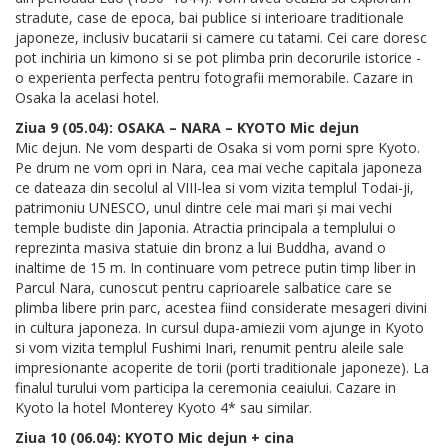
stradute, case de epoca, bai publice si interioare traditionale
japoneze, inclusiv bucatarii si camere cu tatami. Cei care doresc
pot inchiria un kimono si se pot plimba prin decorurile istorice -
o experienta perfecta pentru fotografii memorabile. Cazare in
Osaka la acelasi hotel.
Ziua 9 (05.04): OSAKA – NARA – KYOTO Mic dejun
Mic dejun. Ne vom desparti de Osaka si vom porni spre Kyoto.
Pe drum ne vom opri in Nara, cea mai veche capitala japoneza
ce dateaza din secolul al VIII-lea si vom vizita templul Todai-ji,
patrimoniu UNESCO, unul dintre cele mai mari și mai vechi
temple budiste din Japonia. Atractia principala a templului o
reprezinta masiva statuie din bronz a lui Buddha, avand o
inaltime de 15 m. In continuare vom petrece putin timp liber in
Parcul Nara, cunoscut pentru caprioarele salbatice care se
plimba libere prin parc, acestea fiind considerate mesageri divini
in cultura japoneza. In cursul dupa-amiezii vom ajunge in Kyoto
si vom vizita templul Fushimi Inari, renumit pentru aleile sale
impresionante acoperite de torii (porti traditionale japoneze). La
finalul turului vom participa la ceremonia ceaiului. Cazare in
Kyoto la hotel Monterey Kyoto 4* sau similar.
Ziua 10 (06.04): KYOTO Mic dejun + cina