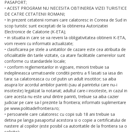
PASAPORT;
• ACEST PROGRAM NU NECESITA OBTINEREA VIZEI TURISTICE
DE CATRE CETATENII ROMANI;
• In prezent cetatenii romani care calatoresc in Coreea de Sud in
scop turistic sunt exceptati de la obtinerea Autorizatiei
Electronice de Calatorie (K-ETA);
• in situatia in care se va reveni la obligativitatea obtinerii K-ETA,
vom reveni cu informatii actualizate;
• clasificarea pe stele a unitatilor de cazare este cea atribuita de
oficialitatile din tarile vizitate, ca atare facilitatile camerelor sunt
conforme cu standardele locale;
• conform reglementarilor in vigoare, minorii trebuie sa
indeplineasca urmatoarele conditii pentru a fi lasati sa iasa din
tara: sa calatoreasca cu cel putin un adult insotitor; sa aiba
asupra lor acordul ambilor parinti (sau al parintelui care nu-i
insoteste) legalizat la notariat; adultul care-i insoteste, in cazul in
care acesta nu este unul dintre parinti, trebuie sa aiba cazier
judiciar pe care sa-l prezinte la frontiera; informatii suplimentare
pe www.politiadefrontiera.ro;
• persoanele care calatoresc cu copii sub 18 ani trebuie sa
detina pe langa pasaportul acestora si o copie a certificatului de
nastere al copiilor (este posibil ca autoritatile de la frontiera sa o
solicite);