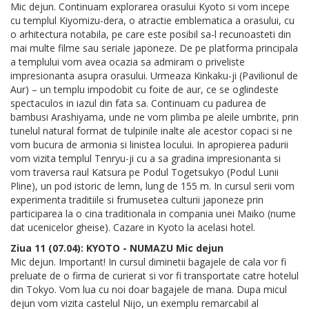
Mic dejun. Continuam explorarea orasului Kyoto si vom incepe
cu templul Kiyomizu-dera, o atractie emblematica a orasului, cu
o arhitectura notabila, pe care este posibil sa-l recunoasteti din
mai multe filme sau seriale japoneze. De pe platforma principala
a templului vom avea ocazia sa admiram o priveliste
impresionanta asupra orasului. Urmeaza Kinkaku-ji (Pavilionul de
Aur) – un templu impodobit cu foite de aur, ce se oglindeste
spectaculos in iazul din fata sa. Continuam cu padurea de
bambusi Arashiyama, unde ne vom plimba pe aleile umbrite, prin
tunelul natural format de tulpinile inalte ale acestor copaci si ne
vom bucura de armonia si linistea locului. In apropierea padurii
vom vizita templul Tenryu-ji cu a sa gradina impresionanta si
vom traversa raul Katsura pe Podul Togetsukyo (Podul Lunii
Pline), un pod istoric de lemn, lung de 155 m. In cursul serii vom
experimenta traditiile si frumusetea culturii japoneze prin
participarea la o cina traditionala in compania unei Maiko (nume
dat ucenicelor gheise). Cazare in Kyoto la acelasi hotel.
Ziua 11 (07.04): KYOTO - NUMAZU Mic dejun
Mic dejun. Important! In cursul diminetii bagajele de cala vor fi
preluate de o firma de curierat si vor fi transportate catre hotelul
din Tokyo. Vom lua cu noi doar bagajele de mana. Dupa micul
dejun vom vizita castelul Nijo, un exemplu remarcabil al