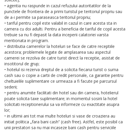
• agentia nu raspunde in cazul refuzului autoritatilor de la
punctele de frontiera de a primi turistul pe teritoriul propriu sau
de a-i permite sa paraseasca teritoriul propriu;
• tariful pentru copil este valabil in cazul in care acesta sta in
camera cu doi adulti. Pentru a beneficia de tariful de copil acesta
trebuie sa nu fi depasit la data inceperii calatoriei varsta
mentionata in program.
• distributia camerelor la hoteluri se face de catre receptiile
acestora; problemele legate de amplasarea sau aspectul
camerei se rezolva de catre turist direct la receptie, asistat de
insotitorul de grup;
• hotelul isi rezerva dreptul de a solicita fiecarui turist o suma
cash sau o copie a cartii de credit personale, ca garantie pentru
cheltuielile suplimentare ce urmeaza a fi facute pe parcursul
sederii;
• pentru anumite facilitati din hotel sau din camera, hotelierul
poate solicita taxe suplimentare; in momentul sosirii la hotel
solicitati receptionerului sa va informeze cu exactitate asupra
lor;
• in ultimii ani tot mai multe hoteluri si vase de croaziera au
initiat politica „fara bani cash” (cash free). Astfel, este posibil ca
unii prestatori sa nu mai incaseze bani cash pentru serviciile