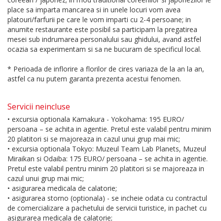
place sa imparta mancarea si in unele locuri vom avea
platouri/farfurii pe care le vom imparti cu 2-4 persoane; in
anumite restaurante este posibil sa participam la pregatirea
mesei sub indrumarea personalului sau ghidului, avand astfel
ocazia sa experimentam si sa ne bucuram de specificul local.
* Perioada de inflorire a florilor de cires variaza de la an la an,
astfel ca nu putem garanta prezenta acestui fenomen.
Servicii neincluse
• excursia optionala Kamakura - Yokohama: 195 EURO/
persoana – se achita in agentie. Pretul este valabil pentru minim
20 platitori si se majoreaza in cazul unui grup mai mic;
• excursia optionala Tokyo: Muzeul Team Lab Planets, Muzeul
Miraikan si Odaiba: 175 EURO/ persoana – se achita in agentie.
Pretul este valabil pentru minim 20 platitori si se majoreaza in
cazul unui grup mai mic;
• asigurarea medicala de calatorie;
• asigurarea storno (optionala) - se incheie odata cu contractul
de comercializare a pachetului de servicii turistice, in pachet cu
asigurarea medicala de calatorie;