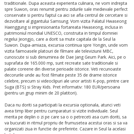
traditionale. Dupa aceasta experienta culinara, ne vom indrepta
spre Suwon, oras renumit pentru zidurile sale medievale perfect
conservate si pentru faptul ca aici se afla centrul de cercetare si
dezvoltare al gigantului Samsung. Vom vizita Palatul Hwaseong
Haenggung si impresionanta fortareata Hwaseong, inclusa in
patrimoniul mondial UNESCO, construita in timpul domniei
regelui Jeongjo, care a dorit sa mute capitala de la Seul la
Suwon. Dupa-amiaza, excursia continua spre Yongin, unde vom
vizita faimoasele platouri de filmare ale televiziunii MBC,
cunoscute si sub denumirea de Dae Jang Geum Park. Aici, pe o
suprafata de 165.000 mp, sunt recreate sate traditionale si
palate coreene din diverse perioade istorice. Veti recunoaste
decorurile unde au fost filmate peste 35 de drame istorice
celebre, precum si videoclipuri ale unor artisti K-pop, printre care
Suga (BTS) si Stray Kids. Pret informativ: 180 EUR/persoana
(pentru un grup minim de 20 platitori).
Daca nu doriti sa participati la excursia optionala, atunci veti
avea timp liber pentru cumparaturi si vizite individuale. Seul
merita pe deplin o zi pe care sa o o petreceti asa cum doriti, sa
va bucurati in ritmul propriu de frumusetea acestui oras si sa va
organizati ziua in functie de preferinte. Cazare in Seul la acelasi