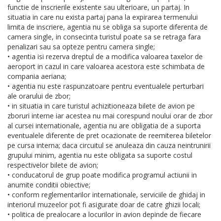
functie de inscrierile existente sau ulterioare, un partaj. In
situatia in care nu exista partaj pana la expirarea termenului
limita de inscriere, agentia nu se obliga sa suporte diferenta de
camera single, in consecinta turistul poate sa se retraga fara
penalizari sau sa opteze pentru camera single;
• agentia isi rezerva dreptul de a modifica valoarea taxelor de
aeroport in cazul in care valoarea acestora este schimbata de
compania aeriana;
• agentia nu este raspunzatoare pentru eventualele perturbari
ale orarului de zbor;
• in situatia in care turistul achizitioneaza bilete de avion pe
zboruri interne iar acestea nu mai corespund noului orar de zbor
al cursei internationale, agentia nu are obligatia de a suporta
eventualele diferente de pret ocazionate de reemiterea biletelor
pe cursa interna; daca circuitul se anuleaza din cauza neintrunirii
grupului minim, agentia nu este obligata sa suporte costul
respectivelor bilete de avion;
• conducatorul de grup poate modifica programul actiunii in
anumite conditii obiective;
• conform reglementarilor internationale, serviciile de ghidaj in
interiorul muzeelor pot fi asigurate doar de catre ghizii locali;
• politica de prealocare a locurilor in avion depinde de fiecare