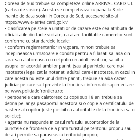
Coreea de Sud trebuie sa completeze online ARRIVAL CARD-UL
(cartea de sosire). Acesta se completeaza cu pana la 3 zile
inainte de data sosirii in Coreea de Sud, accesand site-ul
https://www.e-arrivalcard.go.kr/
• clasificarea pe stele a unitatilor de cazare este cea atribuita de
oficialitatile din tarile vizitate, ca atare facilitatile camerelor sunt
conforme cu standardele locale;
• conform reglementarilor in vigoare, minorii trebuie sa
indeplineasca urmatoarele conditii pentru a fi lasati sa iasa din
tara: sa calatoreasca cu cel putin un adult insotitor; sa aiba
asupra lor acordul ambilor parinti (sau al parintelui care nu-i
insoteste) legalizat la notariat; adultul care-i insoteste, in cazul in
care acesta nu este unul dintre parinti, trebuie sa aiba cazier
judiciar pe care sa-l prezinte la frontiera; informatii suplimentare
pe www.politiadefrontiera.ro;
• persoanele care calatoresc cu copii sub 18 ani trebuie sa
detina pe langa pasaportul acestora si o copie a certificatului de
nastere al copiilor (este posibil ca autoritatile de la frontiera sa o
solicite);
• agentia nu raspunde in cazul refuzului autoritatilor de la
punctele de frontiera de a primi turistul pe teritoriul propriu sau
de a-i permite sa paraseasca teritoriul propriu;