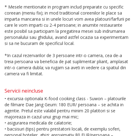
* Mesele mentionate in program includ preparate cu specific
coreean (meniu fix); in mod traditional coreenilor le place sa
imparta mancarea si in unele locuri vom avea platouri/farfurii pe
care le vom imparti cu 2-4 persoane; in anumite restaurante
este posibil sa participam la pregatirea mesei sub indrumarea
personalului sau ghidului, avand astfel ocazia sa experimentam
si sa ne bucuram de specificul local.
*In cazul rezervarilor de 3 persoane intr-o camera, cea de-a
treia persoana va beneficia de pat suplimentar pliant, amplasat
intr-o camera dubla; va rugam sa aveti in vedere ca spatiul din
camera va fi limitat.
Servicii neincluse
• excursia optionala K-food cooking class - Suwon – platourile
de filmare Dae Jang Geum: 180 EUR/ persoana – se achita in
agentie. Pretul este valabil pentru minim 20 platitori si se
majoreaza in cazul unui grup mai mic;
• asigurarea medicala de calatorie;
• bacsisuri (tips) pentru prestatorii locali, de exemplu soferi,
personal hotelier, ghizi: aproximativ 80 EUR/persoana –