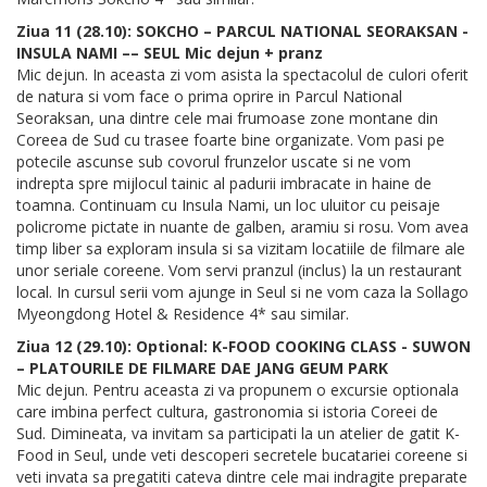
Ziua 11 (28.10): SOKCHO – PARCUL NATIONAL SEORAKSAN -
INSULA NAMI –– SEUL Mic dejun + pranz
Mic dejun. In aceasta zi vom asista la spectacolul de culori oferit
de natura si vom face o prima oprire in Parcul National
Seoraksan, una dintre cele mai frumoase zone montane din
Coreea de Sud cu trasee foarte bine organizate. Vom pasi pe
potecile ascunse sub covorul frunzelor uscate si ne vom
indrepta spre mijlocul tainic al padurii imbracate in haine de
toamna. Continuam cu Insula Nami, un loc uluitor cu peisaje
policrome pictate in nuante de galben, aramiu si rosu. Vom avea
timp liber sa exploram insula si sa vizitam locatiile de filmare ale
unor seriale coreene. Vom servi pranzul (inclus) la un restaurant
local. In cursul serii vom ajunge in Seul si ne vom caza la Sollago
Myeongdong Hotel & Residence 4* sau similar.
Ziua 12 (29.10): Optional: K-FOOD COOKING CLASS - SUWON
– PLATOURILE DE FILMARE DAE JANG GEUM PARK
Mic dejun. Pentru aceasta zi va propunem o excursie optionala
care imbina perfect cultura, gastronomia si istoria Coreei de
Sud. Dimineata, va invitam sa participati la un atelier de gatit K-
Food in Seul, unde veti descoperi secretele bucatariei coreene si
veti invata sa pregatiti cateva dintre cele mai indragite preparate