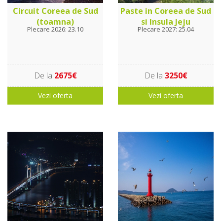
Circuit Coreea de Sud
Paste in Coreea de Sud
(toamna)
si Insula Jeju
Plecare 2026: 23.10
Plecare 2027: 25.04
De la
2675€
De la
3250€
Vezi oferta
Vezi oferta