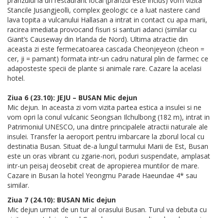
pranzului la un restaurant local (pranzul este inclus) vom vizita
Stancile Jusangjeolli, complex geologic ce a luat nastere cand
lava topita a vulcanului Hallasan a intrat in contact cu apa marii,
racirea imediata provocand fisuri si santuri adanci (similar cu
Giant’s Causeway din Irlanda de Nord). Ultima atractie din
aceasta zi este fermecatoarea cascada Cheonjeyeon (cheon =
cer, ji = pamant) formata intr-un cadru natural plin de farmec ce
adaposteste specii de plante si animale rare. Cazare la acelasi
hotel.
Ziua 6 (23.10): JEJU – BUSAN Mic dejun
Mic dejun. In aceasta zi vom vizita partea estica a insulei si ne
vom opri la conul vulcanic Seongsan Ilchulbong (182 m), intrat in
Patrimoniul UNESCO, una dintre principalele atractii naturale ale
insulei. Transfer la aeroport pentru imbarcare la zborul local cu
destinatia Busan. Situat de-a lungul tarmului Marii de Est, Busan
este un oras vibrant cu zgarie-nori, poduri suspendate, amplasat
intr-un peisaj deosebit creat de apropierea muntilor de mare.
Cazare in Busan la hotel Yeongmu Parade Haeundae 4* sau
similar.
Ziua 7 (24.10): BUSAN Mic dejun
Mic dejun urmat de un tur al orasului Busan. Turul va debuta cu