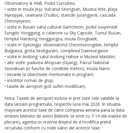
Observatory & Mall, Podul Curcubeu;
• vizite in Insula Jeju: Vulcanul Seongsan, Muzeul Arte, plaja
Hyeopjae, ceainaria O’sulloc, stancile Jusangjeoli, cascada
Cheonjeyeon;
• vizite in Busan: satul cultural Gamcheon, podul suspendat
Songdo Yonggung, o calatorie cu Sky Capsule, Turnul Busan,
templul Haedong Yonggungsa, insula Dongbaek;
• vizite in Gyeongju: observatorul Cheomseongdae, templul
Bulguksa, grota Seokguram, complexul Daereungwon
• vizite in Andong: satul Andong Hahoe si Muzeul Mastilor;
• alte vizite: padurea Ahopsan (Gijang), Parcul National
Seoraksan (in functie de conditiile meteo), Insula Nami;
• intrarile la obiectivele mentionate in program;
• insotitor roman de grup;
• taxele de aeroport (pot suferi modificari).
Nota: Taxele de aeroport incluse in pret sunt cele valabile la
data lansarii programului, respectiv luna mai 2026. In situatia
majorarii acestor taxe de catre compania aeriana pana la data
emiterii biletelor de avion (biletele se emit cu 7-14 zile inainte de
plecare), agentia isi rezerva dreptul de a modifica pretul
circuitului conform cu noile valori ale acestor taxe.