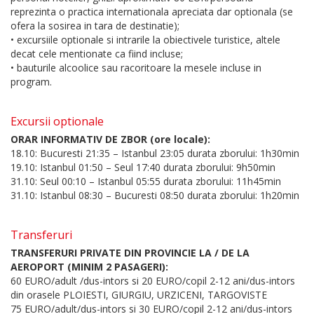
reprezinta o practica internationala apreciata dar optionala (se
ofera la sosirea in tara de destinatie);
• excursiile optionale si intrarile la obiectivele turistice, altele
decat cele mentionate ca fiind incluse;
• bauturile alcoolice sau racoritoare la mesele incluse in
program.
Excursii optionale
ORAR INFORMATIV DE ZBOR (ore locale):
18.10: Bucuresti 21:35 – Istanbul 23:05 durata zborului: 1h30min
19.10: Istanbul 01:50 – Seul 17:40 durata zborului: 9h50min
31.10: Seul 00:10 – Istanbul 05:55 durata zborului: 11h45min
31.10: Istanbul 08:30 – Bucuresti 08:50 durata zborului: 1h20min
Transferuri
TRANSFERURI PRIVATE DIN PROVINCIE LA / DE LA
AEROPORT (MINIM 2 PASAGERI):
60 EURO/adult /dus-intors si 20 EURO/copil 2-12 ani/dus-intors
din orasele PLOIESTI, GIURGIU, URZICENI, TARGOVISTE
75 EURO/adult/dus-intors si 30 EURO/copil 2-12 ani/dus-intors