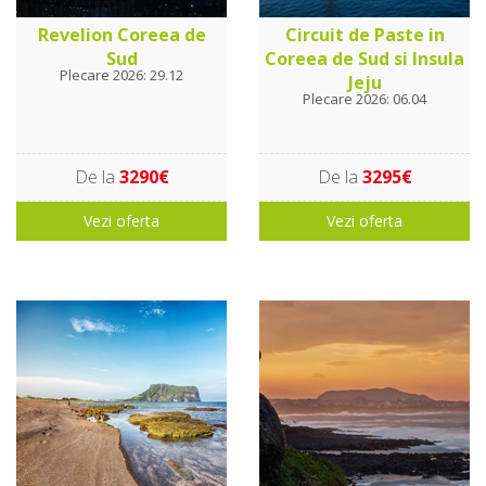
Revelion Coreea de
Circuit de Paste in
Sud
Coreea de Sud si Insula
Plecare 2026: 29.12
Jeju
Plecare 2026: 06.04
De la
3290€
De la
3295€
Vezi oferta
Vezi oferta