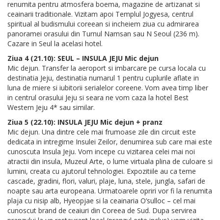
renumita pentru atmosfera boema, magazine de artizanat si
ceainarii traditionale. Vizitam apoi Templul Jogyesa, centrul
spiritual al budismului coreean si incheiem ziua cu admirarea
panoramei orasului din Turnul Namsan sau N Seoul (236 m).
Cazare in Seul la acelasi hotel.
Ziua 4 (21.10): SEUL – INSULA JEJU Mic dejun
Mic dejun. Transfer la aeroport si imbarcare pe cursa locala cu
destinatia Jeju, destinatia numarul 1 pentru cuplurile aflate in
luna de miere si iubitorii serialelor coreene. Vom avea timp liber
in centrul orasului Jeju si seara ne vom caza la hotel Best
Western Jeju 4* sau similar.
Ziua 5 (22.10): INSULA JEJU Mic dejun + pranz
Mic dejun. Una dintre cele mai frumoase zile din circuit este
dedicata in intregime Insulei Zeilor, denumirea sub care mai este
cunoscuta Insula Jeju. Vom incepe cu vizitarea celei mai noi
atractii din insula, Muzeul Arte, o lume virtuala plina de culoare si
lumini, creata cu ajutorul tehnologiei. Expozitiile au ca teme
cascade, gradini, flori, valuri, plaje, luna, stele, jungla, safari de
noapte sau arta europeana. Urmatoarele opriri vor fi la renumita
plaja cu nisip alb, Hyeopjae si la ceainaria O’sulloc – cel mai
cunoscut brand de ceaiuri din Coreea de Sud. Dupa servirea