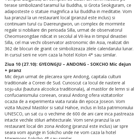
terase simbolizand taramul lui Buddha, si Grota Seokguram, ce
adaposteste o statuie magnifica a lui Buddha in meditatie. Vom
lua pranzul la un restaurant local (pranzul este inclus) si
continuam turul cu Daereungwon, un complex de morminte
regale si nobiliare din perioada Silla, urmat de observatorul
Cheomseongdae ridicat in secolul al VII-lea in timpul dinastiei
Silla, cel mai vechi observator astronomic din Asia, realizat din
362 de blocuri de granit ce simbolizeaza zilele calendarului lunar.
In cursul serii ne vom caza la hotel Kolon 4* sau similar.
Ziua 10 (27.10): GYEONGJU – ANDONG - SOKCHO Mic dejun
+ pranz
Mic dejun urmat de plecarea spre Andong, capitala culturii
traditionale a Coreei de Sud. Cunoscut ca locul de nastere al
soju-ului (bautura alcoolica traditionala), al mastilor de lemn si al
confucianismului coreean, orasul Andong ofera vizitatorilor
ocazia de a experimenta viata rurala din epoca Joseon. Vom
vizita Muzeul Mastilor si satul Hahoe, inclus in lista patrimoniului
UNESCO, un sat cu o vechime de 600 de ani care inca pastreaza
intacte vechile stiluri arhitecturale. Vom servi pranzul la un
restaurant local din zona Andong (pranzul este inclus) iar spre
seara vom ajunge in Sokcho unde ne vom caza la hotel
Maremons Sokcho 4* sau similar.