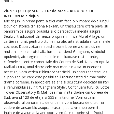
hotel.
Ziua 13 (30.10): SEUL – Tur de oras – AEROPORTUL
INCHEON Mic dejun
Mic dejun. In prima parte a zilei vom face o plimbare de-a lungul
zidurilor istorice din zona Naksan, un traseu care ofera privelisti
panoramice asupra orasului si o perspectiva inedita asupra
Seulului traditional. Urmeaza o oprire in Ihwa Mural Village, un
cartier renumit pentru picturile murale, arta stradala si cafenelele
cochete. Dupa vizitarea acestei zone boeme a orasului, ne
mutam intr-o cu totul alta lume - cartierul Gangnam, simbolul
opulentei, aici regasindu-se cele mai luxoase restaurante,
cafenele si centre comerciale din Coreea de Sud. Ne vom opri la
Mall-ul COEX, unul dintre cele mai mari din Asia. In interiorul
acestuia, vom vedea Biblioteca Starfield, un spatiu spectaculos
si popular, pe care este posibil sa il recunoasteti din mai multe
drame coreene. In apropiere se afla si sculptura dedicata lui PSY
si renumitului sau hit “Gangnam Style”. Continuam turul cu Lotte
Tower Observatory & Mall, cea mai inalta cladire din Coreea de
Sud, avand 123 de etaje si 555 m intaltime. Vom urca in
observatorul panoramic, de unde ne vom bucura de o ultima
vedere de ansamblu asupra orasului, daca vremea permite.
Inainte de a ajunge la aeroport vom face o oprire si la Podul