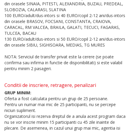
din orasele SINAIA, PITESTI, ALEXANDRIA, BUZAU, PREDEAL,
SLOBOZIA, CALARASI, SLATINA
100 EURO/adult/dus-intors si 40 EURO/copil 2-12 ani/dus-intors
din orasele BRASOV, FOCSANI, CONSTANTA, CRAIOVA,
CARACAL, RM VALCEA, BRAILA, GALATI, TECUCI, FAGARAS,
TULCEA, BACAU
130 EURO/adult/dus-intors si 50 EURO/copil 2-12 ani/dus-intors
din orasele SIBIU, SIGHISOARA, MEDIAS, TG MURES
NOTA: Serviciul de transfer privat este la cerere (se poate
confirma sau infirma in functie de disponibilitati) si este valabil
pentru minim 2 pasageri.
Conditii de inscriere, retragere, penalizari
GRUP MINIM:
Oferta a fost calculata pentru un grup de 25 persoane.
Pentru un numar mai mic de 25 participanti, nu se percepe
niciun supliment.
Organizatorul isi rezerva dreptul de a anula acest program daca
nu se vor inscrie minim 15 participanti cu 45 zile inainte de
plecare. De asemenea, in cazul unui grup mai mic, agentia isi