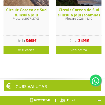
Circuit Coreea de Sud
Circuit Coreea de Sud
& Insula Jeju
si Insula Jeju (toamna)
Plecare 2027: 27.03
Plecare 2026: 16.10
De la
3465€
De la
3495€
Vezi oferta
Vezi oferta
CURS VALUTAR
|
0722332542
Email