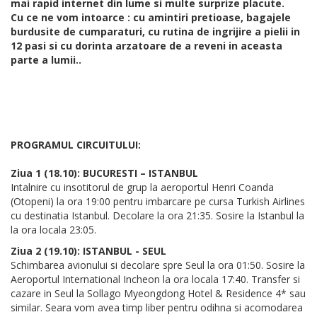
mai rapid internet din lume si multe surprize placute.
Cu ce ne vom intoarce : cu amintiri pretioase, bagajele
burdusite de cumparaturi, cu rutina de ingrijire a pielii in
12 pasi si cu dorinta arzatoare de a reveni in aceasta
parte a lumii..
PROGRAMUL CIRCUITULUI:
Ziua 1 (18.10): BUCURESTI – ISTANBUL
Intalnire cu insotitorul de grup la aeroportul Henri Coanda
(Otopeni) la ora 19:00 pentru imbarcare pe cursa Turkish Airlines
cu destinatia Istanbul. Decolare la ora 21:35. Sosire la Istanbul la
la ora locala 23:05.
Ziua 2 (19.10): ISTANBUL - SEUL
Schimbarea avionului si decolare spre Seul la ora 01:50. Sosire la
Aeroportul International Incheon la ora locala 17:40. Transfer si
cazare in Seul la Sollago Myeongdong Hotel & Residence 4* sau
similar. Seara vom avea timp liber pentru odihna si acomodarea