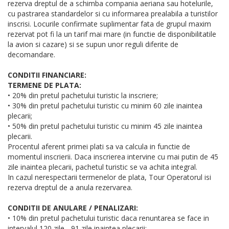
rezerva dreptul de a schimba compania aeriana sau hotelurile,
cu pastrarea standardelor si cu informarea prealabila a turistilor
inscrisi. Locurile confirmate suplimentar fata de grupul maxim
rezervat pot fi la un tarif mai mare (in functie de disponibilitatile
la avion si cazare) si se supun unor reguli diferite de
decomandare.
CONDITII FINANCIARE:
TERMENE DE PLATA:
• 20% din pretul pachetului turistic la inscriere;
• 30% din pretul pachetului turistic cu minim 60 zile inaintea
plecarii;
• 50% din pretul pachetului turistic cu minim 45 zile inaintea
plecarii.
Procentul aferent primei plati sa va calcula in functie de
momentul inscrierii. Daca inscrierea intervine cu mai putin de 45
zile inaintea plecarii, pachetul turistic se va achita integral.
In cazul nerespectarii termenelor de plata, Tour Operatorul isi
rezerva dreptul de a anula rezervarea.
CONDITII DE ANULARE / PENALIZARI:
• 10% din pretul pachetului turistic daca renuntarea se face in
intervalul 120 zile - 91 zile inaintea plecarii;