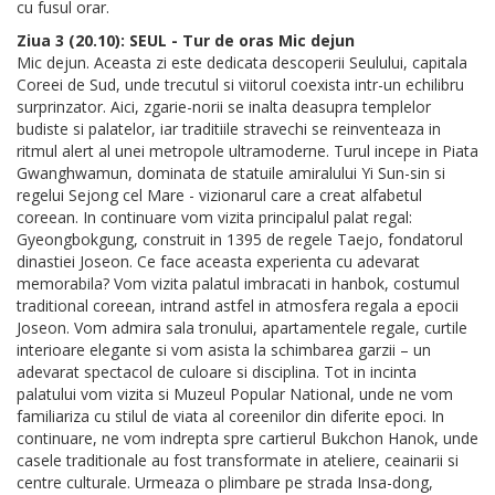
cu fusul orar.
Ziua 3 (20.10): SEUL - Tur de oras Mic dejun
Mic dejun. Aceasta zi este dedicata descoperii Seulului, capitala
Coreei de Sud, unde trecutul si viitorul coexista intr-un echilibru
surprinzator. Aici, zgarie-norii se inalta deasupra templelor
budiste si palatelor, iar traditiile stravechi se reinventeaza in
ritmul alert al unei metropole ultramoderne. Turul incepe in Piata
Gwanghwamun, dominata de statuile amiralului Yi Sun-sin si
regelui Sejong cel Mare - vizionarul care a creat alfabetul
coreean. In continuare vom vizita principalul palat regal:
Gyeongbokgung, construit in 1395 de regele Taejo, fondatorul
dinastiei Joseon. Ce face aceasta experienta cu adevarat
memorabila? Vom vizita palatul imbracati in hanbok, costumul
traditional coreean, intrand astfel in atmosfera regala a epocii
Joseon. Vom admira sala tronului, apartamentele regale, curtile
interioare elegante si vom asista la schimbarea garzii – un
adevarat spectacol de culoare si disciplina. Tot in incinta
palatului vom vizita si Muzeul Popular National, unde ne vom
familiariza cu stilul de viata al coreenilor din diferite epoci. In
continuare, ne vom indrepta spre cartierul Bukchon Hanok, unde
casele traditionale au fost transformate in ateliere, ceainarii si
centre culturale. Urmeaza o plimbare pe strada Insa-dong,