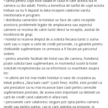
• tariful pentru copil este valabil in cazul in care acesta sta in
camera cu doi adulti. Pentru a beneficia de tariful de copil acesta
trebuie sa nu fi depasit la data inceperii calatoriei varsta
mentionata in program.
• distributia camerelor la hoteluri se face de catre receptiile
acestora; problemele legate de amplasarea sau aspectul
camerei se rezolva de catre turist direct la receptie, asistat de
insotitorul de grup;
• hotelul isi rezerva dreptul de a solicita fiecarui turist o suma
cash sau o copie a cartii de credit personale, ca garantie pentru
cheltuielile suplimentare ce urmeaza a fi facute pe parcursul
sederii;
• pentru anumite facilitati din hotel sau din camera, hotelierul
poate solicita taxe suplimentare; in momentul sosirii la hotel
solicitati receptionerului sa va informeze cu exactitate asupra
lor;
• in ultimii ani tot mai multe hoteluri si vase de croaziera au
initiat politica „fara bani cash” (cash free). Astfel, este posibil ca
unii prestatori sa nu mai incaseze bani cash pentru serviciile
suplimentare prestate, de aceea este important sa detineti un
card de credit cand calatoriti in afara tarii;
• persoanele care calatoresc singure pot opta pentru camera
single sau pentru partaj, caz in care agentia va propune, in