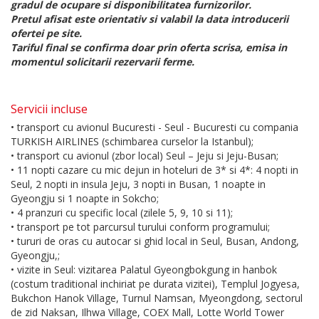
gradul de ocupare si disponibilitatea furnizorilor.
Pretul afisat este orientativ si valabil la data introducerii
ofertei pe site.
Tariful final se confirma doar prin oferta scrisa, emisa in
momentul solicitarii rezervarii ferme.
Servicii incluse
• transport cu avionul Bucuresti - Seul - Bucuresti cu compania
TURKISH AIRLINES (schimbarea curselor la Istanbul);
• transport cu avionul (zbor local) Seul – Jeju si Jeju-Busan;
• 11 nopti cazare cu mic dejun in hoteluri de 3* si 4*: 4 nopti in
Seul, 2 nopti in insula Jeju, 3 nopti in Busan, 1 noapte in
Gyeongju si 1 noapte in Sokcho;
• 4 pranzuri cu specific local (zilele 5, 9, 10 si 11);
• transport pe tot parcursul turului conform programului;
• tururi de oras cu autocar si ghid local in Seul, Busan, Andong,
Gyeongju,;
• vizite in Seul: vizitarea Palatul Gyeongbokgung in hanbok
(costum traditional inchiriat pe durata vizitei), Templul Jogyesa,
Bukchon Hanok Village, Turnul Namsan, Myeongdong, sectorul
de zid Naksan, Ilhwa Village, COEX Mall, Lotte World Tower