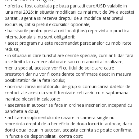
• oferta a fost calculata pe baza paritatii euro/USD valabile in
luna mai 2026; in situatia modificarii cu mai mult de 3% a acestei
paritati, agentia isi rezerva dreptul de a modifica atat pretul
excursiei, cat si pretul excursiilor optionale;
• bacsisurile pentru prestatorii locali (tips) reprezinta o practica
internationala si nu sunt obligatorii;
• acest program nu este recomandat persoanelor cu mobilitate
redusa;
• in situatia in care turistul are cerinte speciale, cum ar fi dar fara
a se limita la: camere alaturate sau cu o anumita localizare,
meniu special, acestea vor fi cu titlul de solicitare catre
prestatori dar nu vor fi considerate confirmate decat in masura
posibilitatilor de la fata locului;
• nominalizarea insotitorului de grup si comunicarea datelor de
contact ale acestuia vor fi furnizate cel tarziu cu o saptamana
inaintea plecarii in calatorie;
• asezarea in autocar se face in ordinea inscrierilor, incepand cu
bancheta a doua;
• achitarea suplimentului de cazare in camera single nu
reprezinta dreptul de a beneficia de doua locuri in autocar; daca
doriti doua locuri in autocar, aceasta cerinta se poate confirma,
in functie de disponibilitati, contra cost;