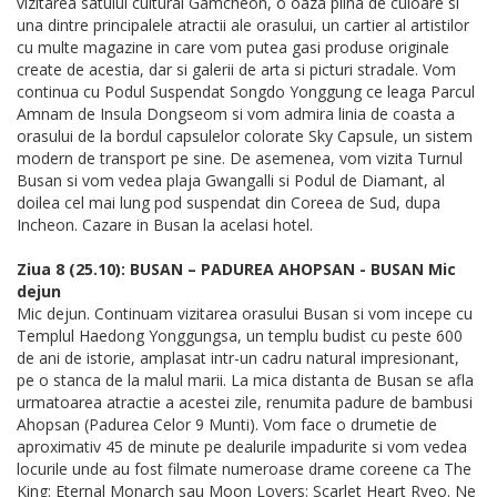
vizitarea satului cultural Gamcheon, o oaza plina de culoare si
una dintre principalele atractii ale orasului, un cartier al artistilor
cu multe magazine in care vom putea gasi produse originale
create de acestia, dar si galerii de arta si picturi stradale. Vom
continua cu Podul Suspendat Songdo Yonggung ce leaga Parcul
Amnam de Insula Dongseom si vom admira linia de coasta a
orasului de la bordul capsulelor colorate Sky Capsule, un sistem
modern de transport pe sine. De asemenea, vom vizita Turnul
Busan si vom vedea plaja Gwangalli si Podul de Diamant, al
doilea cel mai lung pod suspendat din Coreea de Sud, dupa
Incheon. Cazare in Busan la acelasi hotel.
Ziua 8 (25.10): BUSAN – PADUREA AHOPSAN - BUSAN Mic
dejun
Mic dejun. Continuam vizitarea orasului Busan si vom incepe cu
Templul Haedong Yonggungsa, un templu budist cu peste 600
de ani de istorie, amplasat intr-un cadru natural impresionant,
pe o stanca de la malul marii. La mica distanta de Busan se afla
urmatoarea atractie a acestei zile, renumita padure de bambusi
Ahopsan (Padurea Celor 9 Munti). Vom face o drumetie de
aproximativ 45 de minute pe dealurile impadurite si vom vedea
locurile unde au fost filmate numeroase drame coreene ca The
King: Eternal Monarch sau Moon Lovers: Scarlet Heart Ryeo. Ne