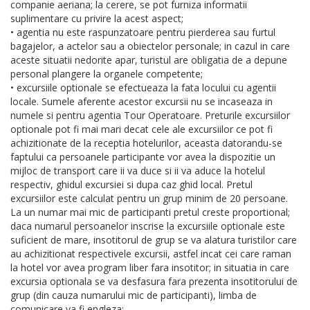
companie aeriana; la cerere, se pot furniza informatii
suplimentare cu privire la acest aspect;
• agentia nu este raspunzatoare pentru pierderea sau furtul
bagajelor, a actelor sau a obiectelor personale; in cazul in care
aceste situatii nedorite apar, turistul are obligatia de a depune
personal plangere la organele competente;
• excursiile optionale se efectueaza la fata locului cu agentii
locale. Sumele aferente acestor excursii nu se incaseaza in
numele si pentru agentia Tour Operatoare. Preturile excursiilor
optionale pot fi mai mari decat cele ale excursiilor ce pot fi
achizitionate de la receptia hotelurilor, aceasta datorandu-se
faptului ca persoanele participante vor avea la dispozitie un
mijloc de transport care ii va duce si ii va aduce la hotelul
respectiv, ghidul excursiei si dupa caz ghid local. Pretul
excursiilor este calculat pentru un grup minim de 20 persoane.
La un numar mai mic de participanti pretul creste proportional;
daca numarul persoanelor inscrise la excursiile optionale este
suficient de mare, insotitorul de grup se va alatura turistilor care
au achizitionat respectivele excursii, astfel incat cei care raman
la hotel vor avea program liber fara insotitor; in situatia in care
excursia optionala se va desfasura fara prezenta insotitorului de
grup (din cauza numarului mic de participanti), limba de
comunicare va fi engleza;