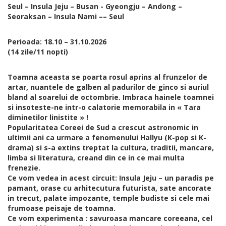
Seul – Insula Jeju – Busan - Gyeongju – Andong –
Seoraksan – Insula Nami –– Seul
Perioada: 18.10 – 31.10.2026
(14 zile/11 nopti)
Toamna aceasta se poarta rosul aprins al frunzelor de
artar, nuantele de galben al padurilor de ginco si auriul
bland al soarelui de octombrie. Imbraca hainele toamnei
si insoteste-ne intr-o calatorie memorabila in « Tara
diminetilor linistite » !
Popularitatea Coreei de Sud a crescut astronomic in
ultimii ani ca urmare a fenomenului Hallyu (K-pop si K-
drama) si s-a extins treptat la cultura, traditii, mancare,
limba si literatura, creand din ce in ce mai multa
frenezie.
Ce vom vedea in acest circuit: Insula Jeju – un paradis pe
pamant, orase cu arhitecutura futurista, sate ancorate
in trecut, palate impozante, temple budiste si cele mai
frumoase peisaje de toamna.
Ce vom experimenta : savuroasa mancare coreeana, cel