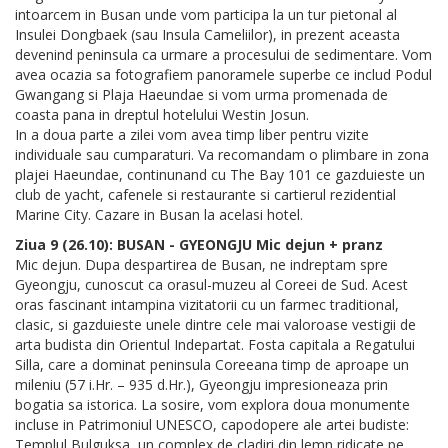
intoarcem in Busan unde vom participa la un tur pietonal al
Insulei Dongbaek (sau Insula Cameliilor), in prezent aceasta
devenind peninsula ca urmare a procesului de sedimentare. Vom
avea ocazia sa fotografiem panoramele superbe ce includ Podul
Gwangang si Plaja Haeundae si vom urma promenada de
coasta pana in dreptul hotelului Westin Josun.
In a doua parte a zilei vom avea timp liber pentru vizite
individuale sau cumparaturi. Va recomandam o plimbare in zona
plajei Haeundae, continunand cu The Bay 101 ce gazduieste un
club de yacht, cafenele si restaurante si cartierul rezidential
Marine City. Cazare in Busan la acelasi hotel.
Ziua 9 (26.10): BUSAN - GYEONGJU Mic dejun + pranz
Mic dejun. Dupa despartirea de Busan, ne indreptam spre
Gyeongju, cunoscut ca orasul-muzeu al Coreei de Sud. Acest
oras fascinant intampina vizitatorii cu un farmec traditional,
clasic, si gazduieste unele dintre cele mai valoroase vestigii de
arta budista din Orientul Indepartat. Fosta capitala a Regatului
Silla, care a dominat peninsula Coreeana timp de aproape un
mileniu (57 i.Hr. – 935 d.Hr.), Gyeongju impresioneaza prin
bogatia sa istorica. La sosire, vom explora doua monumente
incluse in Patrimoniul UNESCO, capodopere ale artei budiste:
Templul Bulguksa, un complex de cladiri din lemn ridicate pe