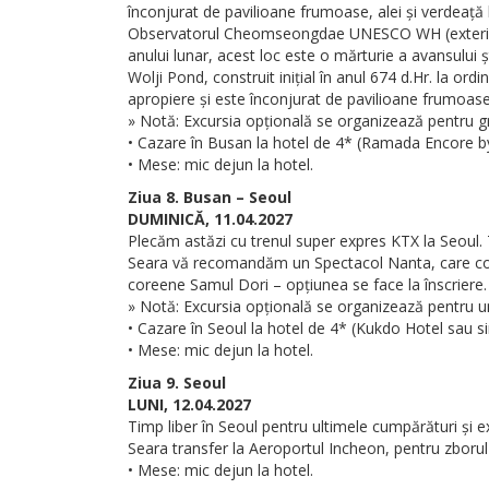
înconjurat de pavilioane frumoase, alei și verdeață
Observatorul Cheomseongdae UNESCO WH (exterior), 
anului lunar, acest loc este o mărturie a avansului știi
Wolji Pond, construit inițial în anul 674 d.Hr. la or
apropiere și este înconjurat de pavilioane frumoase
» Notă: Excursia opțională se organizează pentru g
• Cazare în Busan la hotel de 4* (Ramada Encore b
• Mese: mic dejun la hotel.
Ziua 8. Busan – Seoul
DUMINICĂ, 11.04.2027
Plecăm astăzi cu trenul super expres KTX la Seoul. 
Seara vă recomandăm un Spectacol Nanta, care const
coreene Samul Dori – opțiunea se face la înscriere. Pe
» Notă: Excursia opțională se organizează pentru
• Cazare în Seoul la hotel de 4* (Kukdo Hotel sau si
• Mese: mic dejun la hotel.
Ziua 9. Seoul
LUNI, 12.04.2027
Timp liber în Seoul pentru ultimele cumpărături și e
Seara transfer la Aeroportul Incheon, pentru zboru
• Mese: mic dejun la hotel.