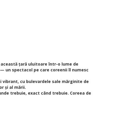
 această țară uluitoare într-o lume de
i — un spectacol pe care coreenii îl numesc
și vibrant, cu bulevardele sale mărginite de
r și al mării.
 unde trebuie, exact când trebuie. Coreea de