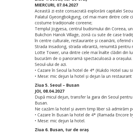
MIERCURI, 07.04.2027
Această zi este consacrată explorării capitalei Seoul
Palatul Gyeongbokgung, cel mai mare dintre cele ci
costume tradiționale coreene;
Templul Jogyesa, centrul budismului din Coreea, und
Bukchon Hanok Village, zonă cu sute de case tradiț
în centre culturale, restaurante și ceainării, oferin
Strada Insadong, strada vibrantă, renumită pentru mag
Lotte Tower, una dintre cele mai înalte clădiri din 
bucurăm de o panoramă spectaculoasă a orașului. Pri
Seoul-ului de azi.
• Cazare în Seoul la hotel de 4* (Kukdo Hotel sau si
• Mese: mic dejun la hotel și dejun la un restaurant 
Ziua 5. Seoul – Busan
JOI, 08.04.2027
După micul dejun, transfer la gara din Seoul pentru
Busan.
Ne cazăm la hotel și avem timp liber să admirăm p
• Cazare în Busan la hotel de 4* (Ramada Encore b
• Mese: mic dejun la hotel.
Ziua 6. Busan, tur de oraș