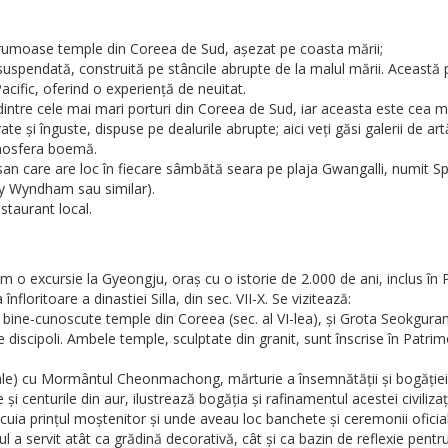
rumoase temple din Coreea de Sud, așezat pe coasta mării;
uspendată, construită pe stâncile abrupte de la malul mării. Această p
cific, oferind o experiență de neuitat.
dintre cele mai mari porturi din Coreea de Sud, iar aceasta este cea m
e și înguste, dispuse pe dealurile abrupte; aici veți găsi galerii de ar
atmosfera boemă.
usan care are loc în fiecare sâmbătă seara pe plaja Gwangalli, numit 
y Wyndham sau similar).
staurant local.
m o excursie la Gyeongju, oraș cu o istorie de 2.000 de ani, inclus î
loritoare a dinastiei Silla, din sec. VII-X. Se vizitează:
bine-cunoscute temple din Coreea (sec. al VI-lea), și Grota Seokguram 
 discipoli. Ambele temple, sculptate din granit, sunt înscrise în Patri
 cu Mormântul Cheonmachong, mărturie a însemnătății și bogăției isto
 centurile din aur, ilustrează bogăția și rafinamentul acestei civilizați
ocuia prințul moștenitor și unde aveau loc banchete și ceremonii oficia
azul a servit atât ca grădină decorativă, cât și ca bazin de reflexie pen