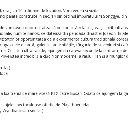
, oraș cu 10 milioane de locuitori. Vom vedea și vizita:
nci palate construite în sec. 14 din ordinul împăratului Yi Songgye, 
e vom avea oportunitatea să ne conectăm la liniștea și spiritualitatea
ionale, numite hanok, ce datează din perioada dinastiei Joseon. În zil
d vizitatorilor oportunitatea de a experimenta cultura tradițională coree
azinele de artă, galeriile, antichitățile, târgurile de suveniruri și caf
lume. Cu lifturi ultra-rapide, ajungem în câteva secunde la platforma d
veliștea incredibilă a clădirilor moderne, a râului Han și a munților 
milar).
local
 a lua trenul de mare viteză KTX catre Busan. Odată ce ajungem la gara
eisajele spectaculoase oferite de Plaja Haeundae.
y Wyndham sau similar).