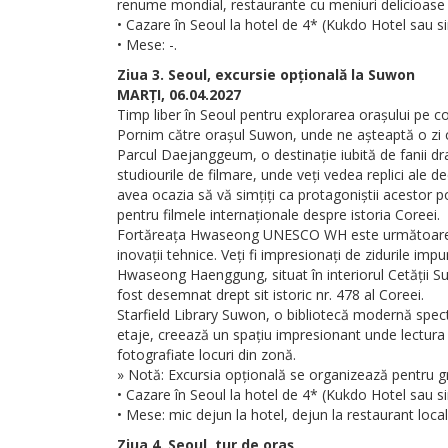
renume mondial, restaurante cu meniuri delicioase și
• Cazare în Seoul la hotel de 4* (Kukdo Hotel sau si
• Mese: -.
Ziua 3. Seoul, excursie opțională la Suwon
MARȚI, 06.04.2027
Timp liber în Seoul pentru explorarea orașului pe 
Pornim către orașul Suwon, unde ne așteaptă o zi c
Parcul Daejanggeum, o destinație iubită de fanii dr
studiourile de filmare, unde veți vedea replici ale d
avea ocazia să vă simțiți ca protagoniștii acestor p
pentru filmele internaționale despre istoria Coreei.
Fortăreața Hwaseong UNESCO WH este următoarea noas
inovații tehnice. Veți fi impresionați de zidurile imp
Hwaseong Haenggung, situat în interiorul Cetății S
fost desemnat drept sit istoric nr. 478 al Coreei.
Starfield Library Suwon, o bibliotecă modernă spect
etaje, creează un spațiu impresionant unde lectura 
fotografiate locuri din zonă.
» Notă: Excursia opțională se organizează pentru g
• Cazare în Seoul la hotel de 4* (Kukdo Hotel sau si
• Mese: mic dejun la hotel, dejun la restaurant local
Ziua 4. Seoul, tur de oraș