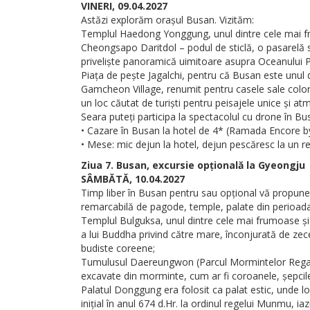
VINERI, 09.04.2027
Astăzi explorăm orașul Busan. Vizităm:
Templul Haedong Yonggung, unul dintre cele mai f
Cheongsapo Daritdol – podul de sticlă, o pasarelă s
priveliște panoramică uimitoare asupra Oceanului Pa
Piața de pește Jagalchi, pentru că Busan este unul 
Gamcheon Village, renumit pentru casele sale colorat
un loc căutat de turiști pentru peisajele unice și 
Seara puteți participa la spectacolul cu drone în B
• Cazare în Busan la hotel de 4* (Ramada Encore b
• Mese: mic dejun la hotel, dejun pescăresc la un re
Ziua 7. Busan, excursie opțională la Gyeongju
SÂMBĂTĂ, 10.04.2027
Timp liber în Busan pentru sau opțional vă propune
remarcabilă de pagode, temple, palate din perioada înf
Templul Bulguksa, unul dintre cele mai frumoase și 
a lui Buddha privind către mare, înconjurată de zece
budiste coreene;
Tumulusul Daereungwon (Parcul Mormintelor Regale)
excavate din morminte, cum ar fi coroanele, șepcile și
Palatul Donggung era folosit ca palat estic, unde l
inițial în anul 674 d.Hr. la ordinul regelui Munmu, i