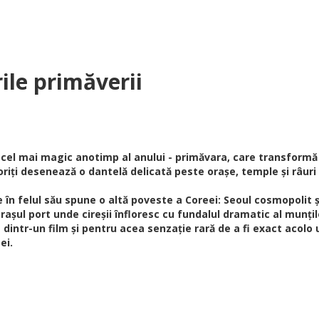
ile primăverii
t cel mai magic anotimp al anului - primăvara, care transformă
loriți desenează o dantelă delicată peste orașe, temple și râur
re în felul său spune o altă poveste a Coreei: Seoul cosmopolit 
orașul port unde cireșii înfloresc cu fundalul dramatic al munțilo
 dintr-un film și pentru acea senzație rară de a fi exact acolo
ei.