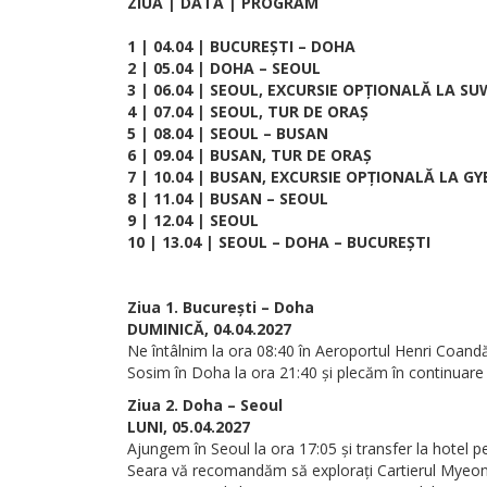
ZIUA | DATA | PROGRAM
1 | 04.04 | BUCUREȘTI – DOHA
2 | 05.04 | DOHA – SEOUL
3 | 06.04 | SEOUL, EXCURSIE OPȚIONALĂ LA S
4 | 07.04 | SEOUL, TUR DE ORAȘ
5 | 08.04 | SEOUL – BUSAN
6 | 09.04 | BUSAN, TUR DE ORAȘ
7 | 10.04 | BUSAN, EXCURSIE OPȚIONALĂ LA G
8 | 11.04 | BUSAN – SEOUL
9 | 12.04 | SEOUL
10 | 13.04 | SEOUL – DOHA – BUCUREȘTI
Ziua 1. București – Doha
DUMINICĂ, 04.04.2027
Ne întâlnim la ora 08:40 în Aeroportul Henri Coand
Sosim în Doha la ora 21:40 și plecăm în continuare
Ziua 2. Doha – Seoul
LUNI, 05.04.2027
Ajungem în Seoul la ora 17:05 și transfer la hotel p
Seara vă recomandăm să explorați Cartierul Myeondo