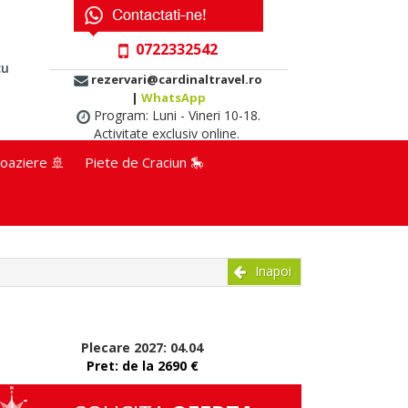
0722332542
cu
rezervari@cardinaltravel.ro
|
WhatsApp
Program: Luni - Vineri 10-18.
Activitate exclusiv online.
oaziere 🚢
Piete de Craciun 🎠
Inapoi
Plecare 2027: 04.04
Pret: de la 2690 €