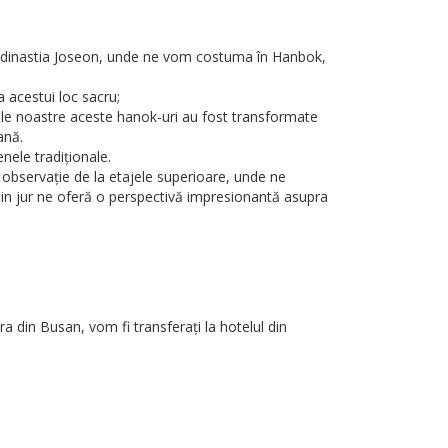
din dinastia Joseon, unde ne vom costuma în Hanbok,
 acestui loc sacru;
ele noastre aceste hanok-uri au fost transformate
ană.
enele tradiționale.
e observație de la etajele superioare, unde ne
din jur ne oferă o perspectivă impresionantă asupra
 din Busan, vom fi transferați la hotelul din