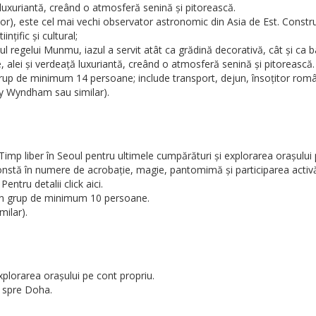
 luxuriantă, creând o atmosferă senină și pitorească.
este cel mai vechi observator astronomic din Asia de Est. Construit 
nțific și cultural;
dinul regelui Munmu, iazul a servit atât ca grădină decorativă, cât și c
, alei și verdeață luxuriantă, creând o atmosferă senină și pitorească.
rup de minimum 14 persoane; include transport, dejun, însoțitor român
y Wyndham sau similar).
Timp liber în Seoul pentru ultimele cumpărături și explorarea orașului 
ă în numere de acrobație, magie, pantomimă și participarea activă a 
ntru detalii click aici.
 un grup de minimum 10 persoane.
milar).
xplorarea orașului pe cont propriu.
l spre Doha.