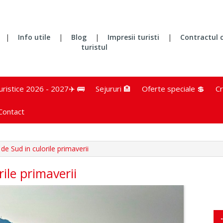
|
Info utile
|
Blog
|
Impresii turisti
|
Contractul 
turistul
turistice 2026 - 2027✈️ 🚌
Sejururi 🏨
Oferte speciale 💲
Cr
Contact
de Sud in culorile primaverii
ile primaverii