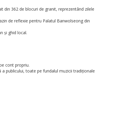
din 362 de blocuri de granit, reprezentând zilele
a bazin de reflexie pentru Palatul Banwolseong din
 și ghid local.
pe cont propriu.
publicului, toate pe fundalul muzicii tradiționale