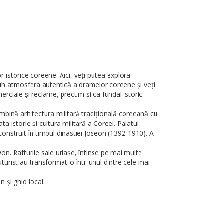
istorice coreene. Aici, veți putea explora
iți în atmosfera autentică a dramelor coreene și veți
erciale și reclame, precum și ca fundal istoric
bină arhitectura militară tradițională coreeană cu
a istorie și cultura militară a Coreei. Palatul
nstruit în timpul dinastiei Joseon (1392-1910). A
n. Rafturile sale uriașe, întinse pe mai multe
urist au transformat-o într-unul dintre cele mai
 și ghid local.