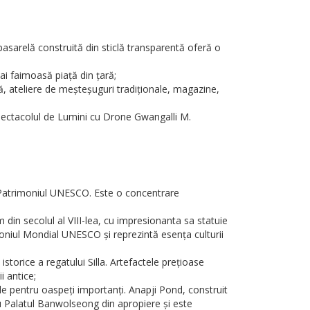
asarelă construită din sticlă transparentă oferă o
ai faimoasă piață din țară;
tă, ateliere de meșteșuguri tradiționale, magazine,
Spectacolul de Lumini cu Drone Gwangalli M.
n Patrimoniul UNESCO. Este o concentrare
din secolul al VIII-lea, cu impresionanta sa statuie
moniul Mondial UNESCO și reprezintă esența culturii
rice a regatului Silla. Artefactele prețioase
i antice;
le pentru oaspeți importanți. Anapji Pond, construit
tru Palatul Banwolseong din apropiere și este