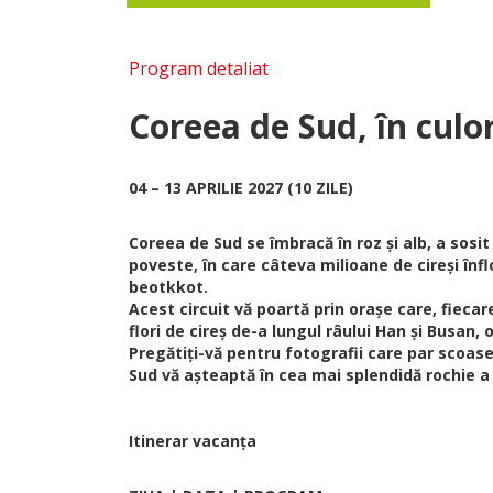
Program detaliat
Coreea de Sud, în culor
04 – 13 APRILIE 2027 (10 ZILE)
Coreea de Sud se îmbracă în roz și alb, a sosi
poveste, în care câteva milioane de cireși înf
beotkkot.
Acest circuit vă poartă prin orașe care, fieca
flori de cireș de-a lungul râului Han și Busan, 
Pregătiți-vă pentru fotografii care par scoase
Sud vă așteaptă în cea mai splendidă rochie a 
Itinerar vacanța