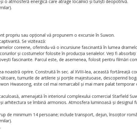
 o atmosferă energică care atrage localnici și turiști deopotrivă.
milar).
cont propriu sau opțional vă propunem o excursie în Suwon.
aptivantă. Se vizitează:
amelor coreene, oferindu-vă o incursiune fascinantă în lumea dramelor 
ecorurilor și costumelor folosite în producția serialelor. Veți fi absorb
ovești fascinante. Parcul este, de asemenea, folosit pentru filmări com
tră oprire. Construită în sec. al XVIII-lea, această fortăreață com
unătoare, turnurile de artilerie și porțile majestuoase, descoperind bogat
uwon Hwaseong, este cel mai remarcabil și mai mare palat temporar co
aculoasă, amenajată în interiorul complexului comercial Starfield Suwo
și arhitectura se îmbină armonios. Atmosfera luminoasă și designul fut
rup de minimum 14 persoane; include transport, dejun, însoțitor român
milar).
.