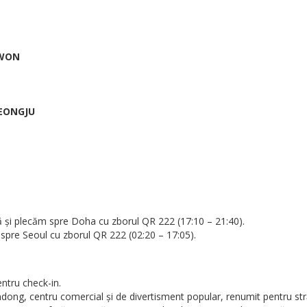
UWON
YEONGJU
ă și plecăm spre Doha cu zborul QR 222 (17:10 – 21:40).
 spre Seoul cu zborul QR 222 (02:20 – 17:05).
entru check-in.
ng, centru comercial și de divertisment popular, renumit pentru stră