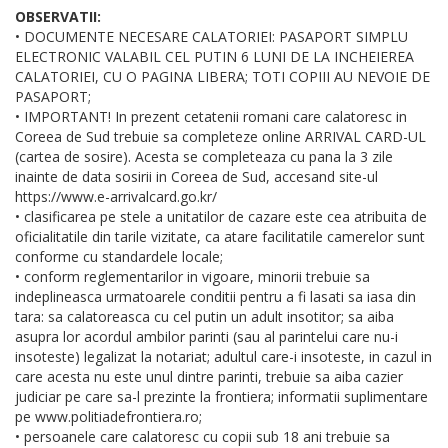
OBSERVATII:
• DOCUMENTE NECESARE CALATORIEI: PASAPORT SIMPLU
ELECTRONIC VALABIL CEL PUTIN 6 LUNI DE LA INCHEIEREA
CALATORIEI, CU O PAGINA LIBERA; TOTI COPIII AU NEVOIE DE
PASAPORT;
• IMPORTANT! In prezent cetatenii romani care calatoresc in
Coreea de Sud trebuie sa completeze online ARRIVAL CARD-UL
(cartea de sosire). Acesta se completeaza cu pana la 3 zile
inainte de data sosirii in Coreea de Sud, accesand site-ul
https://www.e-arrivalcard.go.kr/
• clasificarea pe stele a unitatilor de cazare este cea atribuita de
oficialitatile din tarile vizitate, ca atare facilitatile camerelor sunt
conforme cu standardele locale;
• conform reglementarilor in vigoare, minorii trebuie sa
indeplineasca urmatoarele conditii pentru a fi lasati sa iasa din
tara: sa calatoreasca cu cel putin un adult insotitor; sa aiba
asupra lor acordul ambilor parinti (sau al parintelui care nu-i
insoteste) legalizat la notariat; adultul care-i insoteste, in cazul in
care acesta nu este unul dintre parinti, trebuie sa aiba cazier
judiciar pe care sa-l prezinte la frontiera; informatii suplimentare
pe www.politiadefrontiera.ro;
• persoanele care calatoresc cu copii sub 18 ani trebuie sa