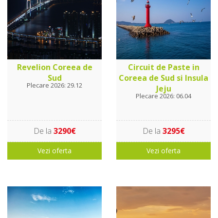
Revelion Coreea de
Circuit de Paste in
Sud
Coreea de Sud si Insula
Plecare 2026: 29.12
Jeju
Plecare 2026: 06.04
De la
3290€
De la
3295€
Vezi oferta
Vezi oferta