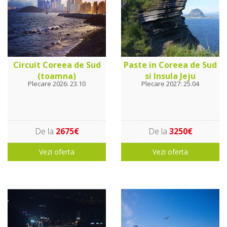
Circuit Coreea de Sud
Paste in Coreea de Sud
(toamna)
si Insula Jeju
Plecare 2026: 23.10
Plecare 2027: 25.04
De la
2675€
De la
3250€
Vezi oferta
Vezi oferta