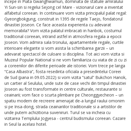
incepe in Piata Gwanghwamun, dominata de statuile amiralului
Yi Sun-sin si regelui Sejong cel Mare - vizionarul care a inventat
alfabetul coreean. In continuare vom vizita principalul palat regal:
Gyeongbokgung, construit in 1395 de regele Taejo, fondatorul
dinastiei Joseon. Ce face aceasta experienta cu adevarat
memorabila? Vom vizita palatul imbracati in hanbok, costumul
traditional coreean, intrand astfel in atmosfera regala a epocii
Joseon. Vom admira sala tronului, apartamentele regale, curtile
interioare elegante si vom asista la schimbarea garzii – un
adevarat spectacol de culoare si disciplina. Tot aici vom vizita si
Muzeul Popular National si ne vom familiariza cu viata de zi cu zi
a coreenilor din diferite perioade ale istoriei. Vom trece pe langa
“Casa Albastra”, fosta resedinta oficiala a presedintelui Coreei
de Sud (pana in 09.05.2022) si vom vizita “satul” Bukchon Hanok,
un cartier al Seulului, unde sute de case vechi din timpul dinastiei
Joseon au fost transformate in centre culturale, restaurante si
ceainarii; vom face o scurta plimbare pe Cheonggyecheon – un
spatiu modern de recreere amenajat de-a lungul raului omonim
si pe Insa-dong, strada ceainariilor traditionale si a artistilor de
unde putem achizitiona suveniruri. Turul se va incheia cu
vizitarea Templului Jogyesa - centrul budismului coreean. Cazare
in Seul la acelasi hotel.