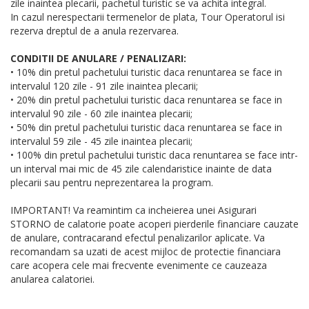
zile inaintea plecarii, pachetul turistic se va achita integral.
In cazul nerespectarii termenelor de plata, Tour Operatorul isi
rezerva dreptul de a anula rezervarea.
CONDITII DE ANULARE / PENALIZARI:
• 10% din pretul pachetului turistic daca renuntarea se face in
intervalul 120 zile - 91 zile inaintea plecarii;
• 20% din pretul pachetului turistic daca renuntarea se face in
intervalul 90 zile - 60 zile inaintea plecarii;
• 50% din pretul pachetului turistic daca renuntarea se face in
intervalul 59 zile - 45 zile inaintea plecarii;
• 100% din pretul pachetului turistic daca renuntarea se face intr-
un interval mai mic de 45 zile calendaristice inainte de data
plecarii sau pentru neprezentarea la program.
IMPORTANT! Va reamintim ca incheierea unei Asigurari
STORNO de calatorie poate acoperi pierderile financiare cauzate
de anulare, contracarand efectul penalizarilor aplicate. Va
recomandam sa uzati de acest mijloc de protectie financiara
care acopera cele mai frecvente evenimente ce cauzeaza
anularea calatoriei.