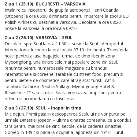
Ziua 1 (25.10): BUCURESTI – VARSOVIA
Intalnire cu insotitorul de grup la aeroportul Henri Coanda
(Otopeni) la ora 06:00 dimineata pentru imbarcare la zborul LOT
Polish Airlines cu destinatia Varsovia. Decolare la ora 08:20.
Sosire la Varsovia la ora locala 09:10.
Ziua 2 (26.10): VARSOVIA – SEUL
Decolare spre Seul la ora 11:50 si sosire la Seul - Aeroportul
International Incheon la ora locala 07:10 dimineata. Transfer la
hotel pentru a lasa bagajele, urmat de timp liber in zona
Myeongdong, una dintre cele mai populare zone din Seul,
renumita pentru numeroasele magazine cu branduri
internationale si coreene, tarabele cu street food, precum si
pentru pietele de cosmetice care atrag atat turisti, cat si
localnici. Cazare in Seul la Sollago Myeongdong Hotel &
Residence 4* sau similar. Seara vom avea timp liber pentru
odihna si acomodarea cu fusul orar.
Ziua 3 (27.10): SEUL – Inapoi in timp
Mic dejun. Primii pasi in descoperirea Seulului ne vor purta pe
urmele Dinastiei Joseon – ultima dinastie coreeana, ce a condus
tara pentru mai bine de cinci secole, de la caderea dinastiei
Goryeo in 1392 si pana la ocupatia japoneza din 1910. Turul