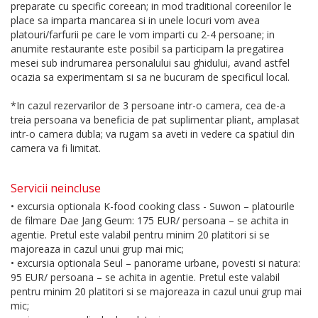
preparate cu specific coreean; in mod traditional coreenilor le
place sa imparta mancarea si in unele locuri vom avea
platouri/farfurii pe care le vom imparti cu 2-4 persoane; in
anumite restaurante este posibil sa participam la pregatirea
mesei sub indrumarea personalului sau ghidului, avand astfel
ocazia sa experimentam si sa ne bucuram de specificul local.
*In cazul rezervarilor de 3 persoane intr-o camera, cea de-a
treia persoana va beneficia de pat suplimentar pliant, amplasat
intr-o camera dubla; va rugam sa aveti in vedere ca spatiul din
camera va fi limitat.
Servicii neincluse
• excursia optionala K-food cooking class - Suwon – platourile
de filmare Dae Jang Geum: 175 EUR/ persoana – se achita in
agentie. Pretul este valabil pentru minim 20 platitori si se
majoreaza in cazul unui grup mai mic;
• excursia optionala Seul – panorame urbane, povesti si natura:
95 EUR/ persoana – se achita in agentie. Pretul este valabil
pentru minim 20 platitori si se majoreaza in cazul unui grup mai
mic;