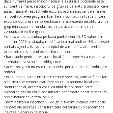
daca numarul persoanelor inscrise la excursiile optionale este
suficient de mare, insotitorul de grup se va alatura turistilor care
au achizitionat respectivele excursii, astfel incat cei care raman
la hotel vor avea program liber fara insotitor; in situatia in care
excursia optionala se va desfasura fara prezenta insotitorului de
grup (din cauza numarului mic de participanti), limba de
comunicare va fi engleza;
• oferta a fost calculata pe baza paritatii euro/USD valabile in
luna mai 2026; in situatia modificarii cu mai mult de 3% a acestei
paritati, agentia isi rezerva dreptul de a modifica atat pretul
excursiei, cat si pretul excursiilor optionale;
• bacsisurile pentru prestatorii locali (tips) reprezinta o practica
internationala si nu sunt obligatorii;
• acest program nu este recomandat persoanelor cu mobilitate
redusa;
• in situatia in care turistul are cerinte speciale, cum ar fi dar fara
a se limita la: camere alaturate sau cu o anumita localizare,
meniu special, acestea vor fi cu titlul de solicitare catre
prestatori dar nu vor fi considerate confirmate decat in masura
posibilitatilor de la fata locului;
• nominalizarea insotitorului de grup si comunicarea datelor de
contact ale acestuia vor fi furnizate cel tarziu cu o saptamana
inaintea plecarii in calatorie;