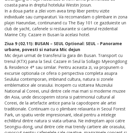
coasta pana in dreptul hotelului Westin Josun.
In a doua parte a zilei vom avea timp liber pentru vizite
individuale sau cumparaturi. Va recomandam o plimbare in zona
plajei Haeundae, continunand cu The Bay 101 ce gazduieste un
club de yacht, cafenele si restaurante si cartierul rezidential
Marine City. Cazare in Busan la acelasi hotel.
Ziua 9 (02.11): BUSAN – SEUL Optional: SEUL - Panorame
urbane, povesti si natura Mic dejun
Mic dejun urmat de transferul la gara din Busan. Transport cu
trenul (KTX) pana la Seul. Cazare in Seul la Sollago Myeongdong
& Residence 4* sau similar. Pentru aceasta zi, va propunem o
excursie optionala ce ofera o perspectiva completa asupra
Seulului contemporan, imbinand cultura, natura si zonele
emblematice ale orasului. Incepem cu vizitarea Muzeului
National al Coreei, unul dintre cele mai mari si moderne muzee
din Asia, unde descoperim istoria si patrimoniul cultural al
Coreei, de la artefacte antice pana la capodopere ale artei
traditionale. Continuam cu o plimbare relaxanta in Seoul Forest
Park, un spatiu verde impresionant, ideal pentru a intelege
echilibrul dintre natura si viata urbana. Ne indreptam apoi catre
Seongsu-dong, unul dintre cele mai trendy cartiere ale orasului,
cunoscut pentru cafenelele sale creative, magazinele concept si