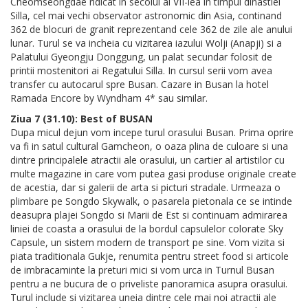
Cheomseongdae ridicat in secolul al VII-lea in timpul dinastiei
Silla, cel mai vechi observator astronomic din Asia, continand
362 de blocuri de granit reprezentand cele 362 de zile ale anului
lunar. Turul se va incheia cu vizitarea iazului Wolji (Anapji) si a
Palatului Gyeongju Donggung, un palat secundar folosit de
printii mostenitori ai Regatului Silla. In cursul serii vom avea
transfer cu autocarul spre Busan. Cazare in Busan la hotel
Ramada Encore by Wyndham 4* sau similar.
Ziua 7 (31.10): Best of BUSAN
Dupa micul dejun vom incepe turul orasului Busan. Prima oprire
va fi in satul cultural Gamcheon, o oaza plina de culoare si una
dintre principalele atractii ale orasului, un cartier al artistilor cu
multe magazine in care vom putea gasi produse originale create
de acestia, dar si galerii de arta si picturi stradale. Urmeaza o
plimbare pe Songdo Skywalk, o pasarela pietonala ce se intinde
deasupra plajei Songdo si Marii de Est si continuam admirarea
liniei de coasta a orasului de la bordul capsulelor colorate Sky
Capsule, un sistem modern de transport pe sine. Vom vizita si
piata traditionala Gukje, renumita pentru street food si articole
de imbracaminte la preturi mici si vom urca in Turnul Busan
pentru a ne bucura de o priveliste panoramica asupra orasului.
Turul include si vizitarea uneia dintre cele mai noi atractii ale