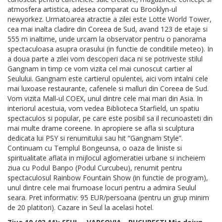
atmosfera artistica, adesea comparat cu Brooklyn-ul
newyorkez. Urmatoarea atractie a zilei este Lotte World Tower,
cea mai inalta cladire din Coreea de Sud, avand 123 de etaje si
555 m inaltime, unde urcam la observator pentru o panorama
spectaculoasa asupra orasului (in functie de conditiile meteo). In
a doua parte a zilei vom descoperi daca ni se potriveste stilul
Gangnam in timp ce vom vizita cel mai cunoscut cartier al
Seulului. Gangnam este cartierul opulentei, aici vom intalni cele
mai luxoase restaurante, cafenele si malluri din Coreea de Sud.
Vom vizita Mall-ul COEX, unul dintre cele mai mari din Asia. In
interiorul acestuia, vom vedea Biblioteca Starfield, un spatiu
spectaculos si popular, pe care este posibil sa il recunoasteti din
mai multe drame coreene. In apropiere se afla si sculptura
dedicata lui PSY si renumitului sau hit “Gangnam Style”.
Continuam cu Templul Bongeunsa, o oaza de liniste si
spiritualitate aflata in mijlocul aglomeratiei urbane si incheiem
ziua cu Podul Banpo (Podul Curcubeu), renumit pentru
spectaculosul Rainbow Fountain Show (in functie de program),
unul dintre cele mai frumoase locuri pentru a admira Seulul
seara. Pret informativ: 95 EUR/persoana (pentru un grup minim
de 20 platitori). Cazare in Seul la acelasi hotel.