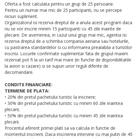
Oferta a fost calculata pentru un grup de 25 persoane.
Pentru un numar mai mic de 25 participanti, nu se percepe
niciun supliment.
Organizatorul isi rezerva dreptul de a anula acest program daca
nu se vor inscrie minim 15 participanti cu 45 zile inainte de
plecare. De asemenea, in cazul unui grup mai mic, agentia isi
rezerva dreptul de a schimba compania aeriana sau hotelurile,
cu pastrarea standardelor si cu informarea prealabila a turistilor
inscrisi. Locurile confirmate suplimentar fata de grupul maxim
rezervat pot fi la un tarif mai mare (in functie de disponibilitatile
la avion si cazare) si se supun unor reguli diferite de
decomandare.
CONDITII FINANCIARE:
TERMENE DE PLATA:
• 20% din pretul pachetului turistic la inscriere;
• 30% din pretul pachetului turistic cu minim 60 zile inaintea
plecarii;
• 50% din pretul pachetului turistic cu minim 45 zile inaintea
plecarii.
Procentul aferent primei plati sa va calcula in functie de
momentul inscrierii. Daca inscrierea intervine cu mai putin de 45