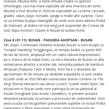
orasului, Muzeul Arte, o lume virtuala creata cu ajutorul
tehnologiei, cea mai mare expozitie de arta imersiva din lume.
Muzeul a fost deschis in 2024 iar expozitiile au ca teme cascade,
gradini, valuri, plaje, tornade, jungla si multe alte surprize. Turul
se va incheia la plaja Gwangalli, de unde vom avea admira Podul
de Diamant, al doilea cel mai lung pod suspendat din Coreea de
Sud, dupa Incheon. Cazare in Busan la acelasi hotel.
Ziua 8 (01.11): BUSAN - PADUREA AHOPSAN - BUSAN
Mic dejun. Continuam vizitarea orasului Busan si vom incepe cu
Templul Haedong Yonggungsa, un templu budist cu peste 600
de ani de istorie, amplasat intr-un cadru natural impresionant,
pe o stanca de la malul marii. La mica distanta de Busan se afla
urmatoarea atractie a acestei zile, renumita padure de bambusi
Ahopsan (Padurea Celor 9 Munti). Vom face o drumetie de
aproximativ 45 de minute pe dealurile impadurite si vom vedea
locurile unde au fost filmate numeroase drame coreene ca The
King: Eternal Monarch sau Moon Lovers: Scarlet Heart Ryeo. Ne
intoarcem in Busan unde vom participa la un tur pietonal al
Insulei Dongbaek (sau Insula Cameliilor), in prezent aceasta
devenind peninsula ca urmare a procesului de sedimentare. Vom
avea ocazia sa fotografiem panoramele superbe ce includ Podul
Gwangang si Plaja Haeundae si vom urma promenada de