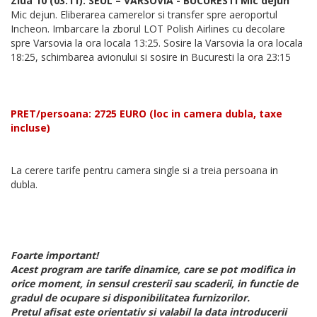
Ziua 10 (03.11): SEUL – VARSOVIA - BUCURESTI Mic dejun
Mic dejun. Eliberarea camerelor si transfer spre aeroportul
Incheon. Imbarcare la zborul LOT Polish Airlines cu decolare
spre Varsovia la ora locala 13:25. Sosire la Varsovia la ora locala
18:25, schimbarea avionului si sosire in Bucuresti la ora 23:15
PRET/persoana: 2725 EURO (loc in camera dubla, taxe
incluse)
La cerere tarife pentru camera single si a treia persoana in
dubla.
Foarte important!
Acest program are tarife dinamice, care se pot modifica in
orice moment, in sensul cresterii sau scaderii, in functie de
gradul de ocupare si disponibilitatea furnizorilor.
Pretul afisat este orientativ si valabil la data introducerii