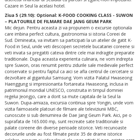
Cazare in Seul la acelasi hotel.
Ziua 5 (29.10): Optional: K-FOOD COOKING CLASS - SUWON
– PLATOURILE DE FILMARE DAE JANG GEUM PARK
Mic dejun. Pentru aceasta zi va propunem o excursie optionala
care imbina perfect cultura, gastronomia si istoria Coreei de
Sud. Dimineata, va invitam sa participati la un atelier de gatit K-
Food in Seul, unde veti descoperi secretele bucatariei coreene si
veti invata sa pregatiti cateva dintre cele mai indragite preparate
traditionale. Dupa aceasta experienta culinara, ne vom indrepta
spre Suwon, oras renumit pentru zidurile sale medievale perfect
conservate si pentru faptul ca aici se afla centrul de cercetare si
dezvoltare al gigantului Samsung. Vom vizita Palatul Hwaseong
Haenggung si impresionanta fortareata Hwaseong, inclusa in
patrimoniul mondial UNESCO, construita in timpul domniei
regelui Jeongjo, care a dorit sa mute capitala de la Seul la
Suwon. Dupa-amiaza, excursia continua spre Yongin, unde vom
vizita faimoasele platouri de filmare ale televiziunii MBC,
cunoscute si sub denumirea de Dae Jang Geum Park. Aici, pe o
suprafata de 165.000 mp, sunt recreate sate traditionale si
palate coreene din diverse perioade istorice. Veti recunoaste
decorurile unde au fost filmate peste 35 de drame istorice