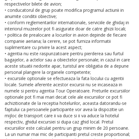
respectivelor bilete de avion;
• conducatorul de grup poate modifica programul actiunii in
anumite conditii obiective;
• conform reglementarilor internationale, serviciile de ghidaj in
interiorul muzeelor pot fi asigurate doar de catre ghizii locali;
• politica de prealocare a locurilor in avion depinde de fiecare
companie aeriana; la cerere, se pot furniza informatii
suplimentare cu privire la acest aspect;
• agentia nu este raspunzatoare pentru pierderea sau furtul
bagajelor, a actelor sau a obiectelor personale; in cazul in care
aceste situatii nedorite apar, turistul are obligatia de a depune
personal plangere la organele competente;
• excursiile optionale se efectueaza la fata locului cu agentii
locale. Sumele aferente acestor excursii nu se incaseaza in
numele si pentru agentia Tour Operatoare. Preturile excursiilor
optionale pot fi mai mari decat cele ale excursiilor ce pot fi
achizitionate de la receptia hotelurilor, aceasta datorandu-se
faptului ca persoanele participante vor avea la dispozitie un
mijloc de transport care ii va duce si ii va aduce la hotelul
respectiv, ghidul excursiei si dupa caz ghid local. Pretul
excursiilor este calculat pentru un grup minim de 20 persoane.
La un numar mai mic de participanti pretul creste proportional;