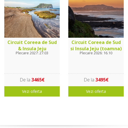
Circuit Coreea de Sud
Circuit Coreea de Sud
& Insula Jeju
si Insula Jeju (toamna)
Plecare 2027: 27.03
Plecare 2026: 16.10
De la
3465€
De la
3495€
Vezi oferta
Vezi oferta