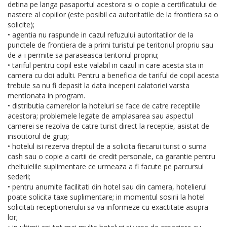
detina pe langa pasaportul acestora si o copie a certificatului de
nastere al copiilor (este posibil ca autoritatile de la frontiera sa o
solicite);
• agentia nu raspunde in cazul refuzului autoritatilor de la
punctele de frontiera de a primi turistul pe teritoriul propriu sau
de a-i permite sa paraseasca teritoriul propriu;
• tariful pentru copil este valabil in cazul in care acesta sta in
camera cu doi adulti. Pentru a beneficia de tariful de copil acesta
trebuie sa nu fi depasit la data inceperii calatoriei varsta
mentionata in program.
• distributia camerelor la hoteluri se face de catre receptiile
acestora; problemele legate de amplasarea sau aspectul
camerei se rezolva de catre turist direct la receptie, asistat de
insotitorul de grup;
• hotelul isi rezerva dreptul de a solicita fiecarui turist o suma
cash sau o copie a cartii de credit personale, ca garantie pentru
cheltuielile suplimentare ce urmeaza a fi facute pe parcursul
sederii;
• pentru anumite facilitati din hotel sau din camera, hotelierul
poate solicita taxe suplimentare; in momentul sosirii la hotel
solicitati receptionerului sa va informeze cu exactitate asupra
lor;