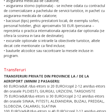
• asigurarea medicala de calatorie;
• asigurarea storno (optionala) - se incheie odata cu contractul
de comercializare a pachetului de servicii turistice, in pachet cu
asigurarea medicala de calatorie;
• bacsisuri (tips) pentru prestatorii locali, de exemplu soferi,
personal hotelier, ghizi: aproximativ 50 EUR /persoana –
reprezinta o practica internationala apreciata dar optionala (se
ofera la sosirea in tara de destinatie);
• excursiile optionale si intrarile la obiectivele turistice, altele
decat cele mentionate ca fiind incluse;
• bauturile alcoolice sau racoritoare la mesele incluse in
program.
Transferuri
TRANSFERURI PRIVATE DIN PROVINCIE LA / DE LA
AEROPORT (MINIM 2 PASAGERI):
60 EURO/adult /dus-intors si 20 EURO/copil 2-12 ani/dus-intors
din orasele PLOIESTI, GIURGIU, URZICENI, TARGOVISTE
75 EURO/adult/dus-intors si 30 EURO/copil 2-12 ani/dus-intors
din orasele SINAIA, PITESTI, ALEXANDRIA, BUZAU, PREDEAL,
SLOBOZIA, CALARASI, SLATINA
100 EURO/adult/dus-intors si 40 EURO/copil 2-12 ani/dus-intors