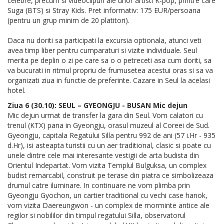
celebre, precum si videoclipuri ale unor artisti K-pop, printre care
Suga (BTS) si Stray Kids. Pret informativ: 175 EUR/persoana
(pentru un grup minim de 20 platitori).
Daca nu doriti sa participati la excursia optionala, atunci veti
avea timp liber pentru cumparaturi si vizite individuale. Seul
merita pe deplin o zi pe care sa o o petreceti asa cum doriti, sa
va bucurati in ritmul propriu de frumusetea acestui oras si sa va
organizati ziua in functie de preferinte. Cazare in Seul la acelasi
hotel.
Ziua 6 (30.10): SEUL – GYEONGJU - BUSAN Mic dejun
Mic dejun urmat de transfer la gara din Seul. Vom calatori cu
trenul (KTX) pana in Gyeongju, orasul muzeul al Coreei de Sud.
Gyeongju, capitala Regatului Silla pentru 992 de ani (57 i.Hr - 935
d.Hr), isi asteapta turistii cu un aer traditional, clasic si poate cu
unele dintre cele mai interesante vestigii de arta budista din
Orientul Indepartat. Vom vizita Templul Bulguksa, un complex
budist remarcabil, construit pe terase din piatra ce simbolizeaza
drumul catre iluminare. In continuare ne vom plimba prin
Gyeongju Gyochon, un cartier traditional cu vechi case hanok,
vom vizita Daereungwon - un complex de morminte antice ale
regilor si nobililor din timpul regatului Silla, observatorul