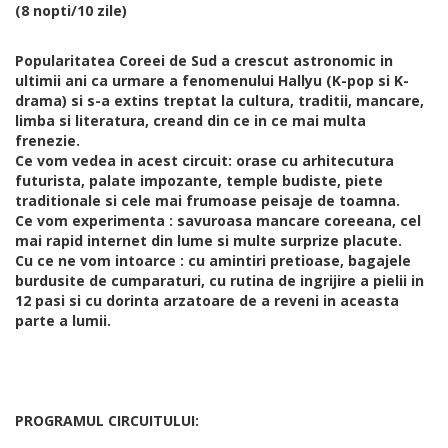
(8 nopti/10 zile)
Popularitatea Coreei de Sud a crescut astronomic in
ultimii ani ca urmare a fenomenului Hallyu (K-pop si K-
drama) si s-a extins treptat la cultura, traditii, mancare,
limba si literatura, creand din ce in ce mai multa
frenezie.
Ce vom vedea in acest circuit: orase cu arhitecutura
futurista, palate impozante, temple budiste, piete
traditionale si cele mai frumoase peisaje de toamna.
Ce vom experimenta : savuroasa mancare coreeana, cel
mai rapid internet din lume si multe surprize placute.
Cu ce ne vom intoarce : cu amintiri pretioase, bagajele
burdusite de cumparaturi, cu rutina de ingrijire a pielii in
12 pasi si cu dorinta arzatoare de a reveni in aceasta
parte a lumii.
PROGRAMUL CIRCUITULUI: