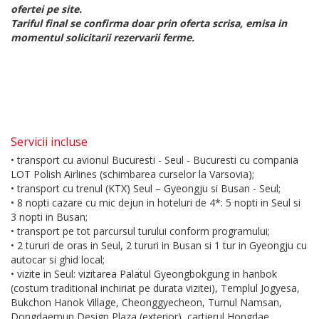
ofertei pe site.
Tariful final se confirma doar prin oferta scrisa, emisa in
momentul solicitarii rezervarii ferme.
Servicii incluse
• transport cu avionul Bucuresti - Seul - Bucuresti cu compania
LOT Polish Airlines (schimbarea curselor la Varsovia);
• transport cu trenul (KTX) Seul – Gyeongju si Busan - Seul;
• 8 nopti cazare cu mic dejun in hoteluri de 4*: 5 nopti in Seul si
3 nopti in Busan;
• transport pe tot parcursul turului conform programului;
• 2 tururi de oras in Seul, 2 tururi in Busan si 1 tur in Gyeongju cu
autocar si ghid local;
• vizite in Seul: vizitarea Palatul Gyeongbokgung in hanbok
(costum traditional inchiriat pe durata vizitei), Templul Jogyesa,
Bukchon Hanok Village, Cheonggyecheon, Turnul Namsan,
Dongdaemun Design Plaza (exterior), cartierul Hongdae,