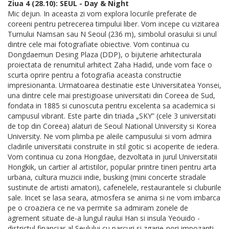
Ziua 4 (28.10): SEUL - Day & Night
Mic dejun. In aceasta zi vom explora locurile preferate de
coreeni pentru petrecerea timpului liber. Vom incepe cu vizitarea
Turnului Namsan sau N Seoul (236 m), simbolul orasului si unul
dintre cele mai fotografiate obiective. Vom continua cu
Dongdaemun Desing Plaza (DDP), o bijuterie arhitecturala
proiectata de renumitul arhitect Zaha Hadid, unde vom face o
scurta oprire pentru a fotografia aceasta constructie
impresionanta. Urmatoarea destinatie este Universitatea Yonsei,
una dintre cele mai prestigioase universitati din Coreea de Sud,
fondata in 1885 si cunoscuta pentru excelenta sa academica si
campusul vibrant. Este parte din triada „SKY” (cele 3 universitati
de top din Coreea) alaturi de Seoul National University si Korea
University. Ne vom plimba pe aleile campusului si vom admira
cladirile universitatii construite in stil gotic si acoperite de iedera.
Vom continua cu zona Hongdae, dezvoltata in jurul Universitatii
Hongkik, un cartier al artistilor, popular printre tineri pentru arta
urbana, cultura muzicii indie, busking (mini concerte stradale
sustinute de artisti amatori), cafenelele, restaurantele si cluburile
sale. Incet se lasa seara, atmosfera se anima si ne vom imbarca
pe o croaziera ce ne va permite sa admiram zonele de
agrement situate de-a lungul raului Han si insula Yeouido -
districtul financiar al Seulului cu parcuri si zgarie-nori impozanti.