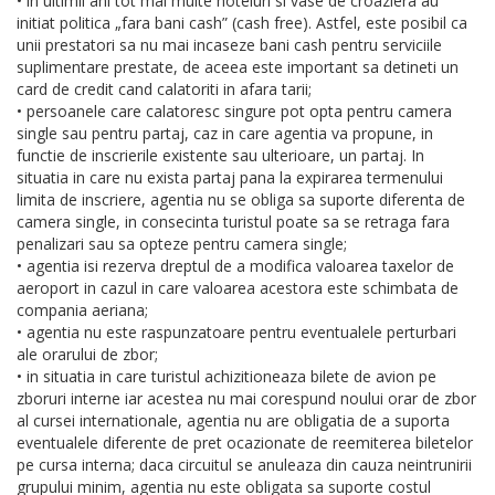
• in ultimii ani tot mai multe hoteluri si vase de croaziera au
initiat politica „fara bani cash” (cash free). Astfel, este posibil ca
unii prestatori sa nu mai incaseze bani cash pentru serviciile
suplimentare prestate, de aceea este important sa detineti un
card de credit cand calatoriti in afara tarii;
• persoanele care calatoresc singure pot opta pentru camera
single sau pentru partaj, caz in care agentia va propune, in
functie de inscrierile existente sau ulterioare, un partaj. In
situatia in care nu exista partaj pana la expirarea termenului
limita de inscriere, agentia nu se obliga sa suporte diferenta de
camera single, in consecinta turistul poate sa se retraga fara
penalizari sau sa opteze pentru camera single;
• agentia isi rezerva dreptul de a modifica valoarea taxelor de
aeroport in cazul in care valoarea acestora este schimbata de
compania aeriana;
• agentia nu este raspunzatoare pentru eventualele perturbari
ale orarului de zbor;
• in situatia in care turistul achizitioneaza bilete de avion pe
zboruri interne iar acestea nu mai corespund noului orar de zbor
al cursei internationale, agentia nu are obligatia de a suporta
eventualele diferente de pret ocazionate de reemiterea biletelor
pe cursa interna; daca circuitul se anuleaza din cauza neintrunirii
grupului minim, agentia nu este obligata sa suporte costul