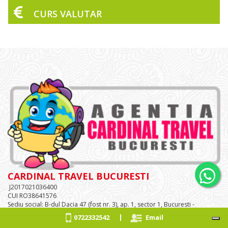
CURS VALUTAR
CARDINAL TRAVEL BUCURESTI
J2017021036400
CUI RO38641576
Sediu social: B-dul Dacia 47 (fost nr. 3), ap. 1, sector 1, Bucuresti -
activitate exclusiv online
|
0722332542
Email
Tel: 0722332542