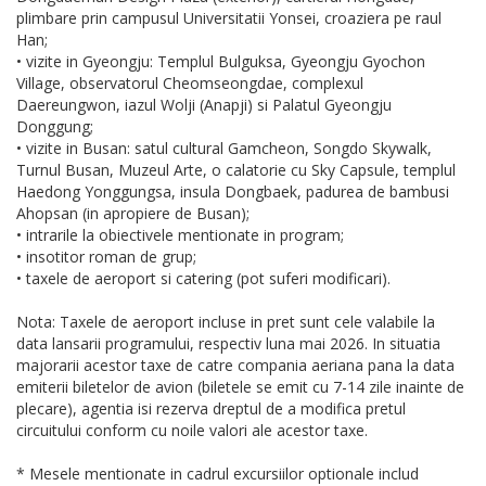
plimbare prin campusul Universitatii Yonsei, croaziera pe raul
Han;
• vizite in Gyeongju: Templul Bulguksa, Gyeongju Gyochon
Village, observatorul Cheomseongdae, complexul
Daereungwon, iazul Wolji (Anapji) si Palatul Gyeongju
Donggung;
• vizite in Busan: satul cultural Gamcheon, Songdo Skywalk,
Turnul Busan, Muzeul Arte, o calatorie cu Sky Capsule, templul
Haedong Yonggungsa, insula Dongbaek, padurea de bambusi
Ahopsan (in apropiere de Busan);
• intrarile la obiectivele mentionate in program;
• insotitor roman de grup;
• taxele de aeroport si catering (pot suferi modificari).
Nota: Taxele de aeroport incluse in pret sunt cele valabile la
data lansarii programului, respectiv luna mai 2026. In situatia
majorarii acestor taxe de catre compania aeriana pana la data
emiterii biletelor de avion (biletele se emit cu 7-14 zile inainte de
plecare), agentia isi rezerva dreptul de a modifica pretul
circuitului conform cu noile valori ale acestor taxe.
* Mesele mentionate in cadrul excursiilor optionale includ