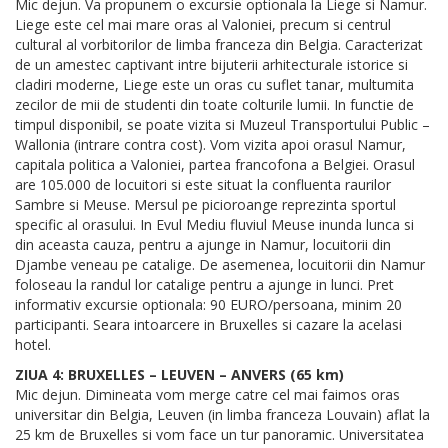
Mic dejun. Va propunem o excursie optionala la Liege si Namur.
Liege este cel mai mare oras al Valoniei, precum si centrul
cultural al vorbitorilor de limba franceza din Belgia. Caracterizat
de un amestec captivant intre bijuterii arhitecturale istorice si
cladiri moderne, Liege este un oras cu suflet tanar, multumita
zecilor de mii de studenti din toate colturile lumii. In functie de
timpul disponibil, se poate vizita si Muzeul Transportului Public –
Wallonia (intrare contra cost). Vom vizita apoi orasul Namur,
capitala politica a Valoniei, partea francofona a Belgiei. Orasul
are 105.000 de locuitori si este situat la confluenta raurilor
Sambre si Meuse. Mersul pe picioroange reprezinta sportul
specific al orasului. In Evul Mediu fluviul Meuse inunda lunca si
din aceasta cauza, pentru a ajunge in Namur, locuitorii din
Djambe veneau pe catalige. De asemenea, locuitorii din Namur
foloseau la randul lor catalige pentru a ajunge in lunci. Pret
informativ excursie optionala: 90 EURO/persoana, minim 20
participanti. Seara intoarcere in Bruxelles si cazare la acelasi
hotel.
ZIUA 4: BRUXELLES – LEUVEN – ANVERS (65 km)
Mic dejun. Dimineata vom merge catre cel mai faimos oras
universitar din Belgia, Leuven (in limba franceza Louvain) aflat la
25 km de Bruxelles si vom face un tur panoramic. Universitatea