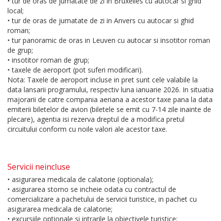
• tur de oras de jumatate de zi in Bruxelles cu autocar si ghid
local;
• tur de oras de jumatate de zi in Anvers cu autocar si ghid
roman;
• tur panoramic de oras in Leuven cu autocar si insotitor roman
de grup;
• insotitor roman de grup;
• taxele de aeroport (pot suferi modificari).
Nota: Taxele de aeroport incluse in pret sunt cele valabile la
data lansarii programului, respectiv luna ianuarie 2026. In situatia
majorarii de catre compania aeriana a acestor taxe pana la data
emiterii biletelor de avion (biletele se emit cu 7-14 zile inainte de
plecare), agentia isi rezerva dreptul de a modifica pretul
circuitului conform cu noile valori ale acestor taxe.
Servicii neincluse
• asigurarea medicala de calatorie (optionala);
• asigurarea storno se incheie odata cu contractul de
comercializare a pachetului de servicii turistice, in pachet cu
asigurarea medicala de calatorie;
• excursiile optionale si intrarile la obiectivele turistice;