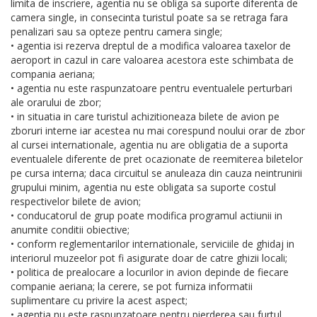
limita de inscriere, agentia nu se obliga sa suporte diferenta de
camera single, in consecinta turistul poate sa se retraga fara
penalizari sau sa opteze pentru camera single;
• agentia isi rezerva dreptul de a modifica valoarea taxelor de
aeroport in cazul in care valoarea acestora este schimbata de
compania aeriana;
• agentia nu este raspunzatoare pentru eventualele perturbari
ale orarului de zbor;
• in situatia in care turistul achizitioneaza bilete de avion pe
zboruri interne iar acestea nu mai corespund noului orar de zbor
al cursei internationale, agentia nu are obligatia de a suporta
eventualele diferente de pret ocazionate de reemiterea biletelor
pe cursa interna; daca circuitul se anuleaza din cauza neintrunirii
grupului minim, agentia nu este obligata sa suporte costul
respectivelor bilete de avion;
• conducatorul de grup poate modifica programul actiunii in
anumite conditii obiective;
• conform reglementarilor internationale, serviciile de ghidaj in
interiorul muzeelor pot fi asigurate doar de catre ghizii locali;
• politica de prealocare a locurilor in avion depinde de fiecare
companie aeriana; la cerere, se pot furniza informatii
suplimentare cu privire la acest aspect;
• agentia nu este raspunzatoare pentru pierderea sau furtul