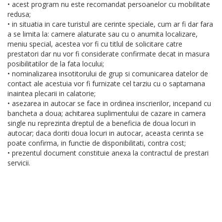
• acest program nu este recomandat persoanelor cu mobilitate
redusa;
• in situatia in care turistul are cerinte speciale, cum ar fi dar fara
a se limita la: camere alaturate sau cu o anumita localizare,
meniu special, acestea vor fi cu titlul de solicitare catre
prestatori dar nu vor fi considerate confirmate decat in masura
posibilitatilor de la fata locului;
• nominalizarea insotitorului de grup si comunicarea datelor de
contact ale acestuia vor fi furnizate cel tarziu cu o saptamana
inaintea plecarii in calatorie;
• asezarea in autocar se face in ordinea inscrierilor, incepand cu
bancheta a doua; achitarea suplimentului de cazare in camera
single nu reprezinta dreptul de a beneficia de doua locuri in
autocar; daca doriti doua locuri in autocar, aceasta cerinta se
poate confirma, in functie de disponibilitati, contra cost;
• prezentul document constituie anexa la contractul de prestari
servicii.