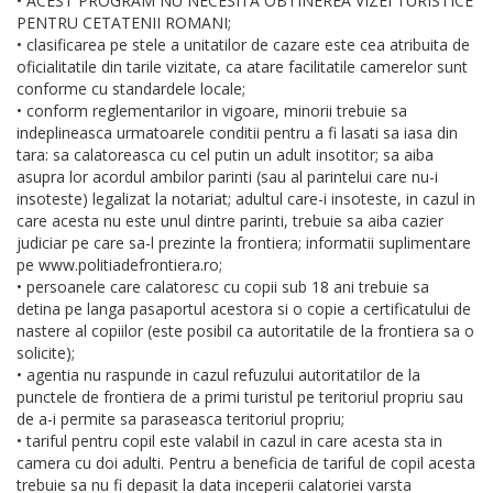
• ACEST PROGRAM NU NECESITA OBTINEREA VIZEI TURISTICE
PENTRU CETATENII ROMANI;
• clasificarea pe stele a unitatilor de cazare este cea atribuita de
oficialitatile din tarile vizitate, ca atare facilitatile camerelor sunt
conforme cu standardele locale;
• conform reglementarilor in vigoare, minorii trebuie sa
indeplineasca urmatoarele conditii pentru a fi lasati sa iasa din
tara: sa calatoreasca cu cel putin un adult insotitor; sa aiba
asupra lor acordul ambilor parinti (sau al parintelui care nu-i
insoteste) legalizat la notariat; adultul care-i insoteste, in cazul in
care acesta nu este unul dintre parinti, trebuie sa aiba cazier
judiciar pe care sa-l prezinte la frontiera; informatii suplimentare
pe www.politiadefrontiera.ro;
• persoanele care calatoresc cu copii sub 18 ani trebuie sa
detina pe langa pasaportul acestora si o copie a certificatului de
nastere al copiilor (este posibil ca autoritatile de la frontiera sa o
solicite);
• agentia nu raspunde in cazul refuzului autoritatilor de la
punctele de frontiera de a primi turistul pe teritoriul propriu sau
de a-i permite sa paraseasca teritoriul propriu;
• tariful pentru copil este valabil in cazul in care acesta sta in
camera cu doi adulti. Pentru a beneficia de tariful de copil acesta
trebuie sa nu fi depasit la data inceperii calatoriei varsta