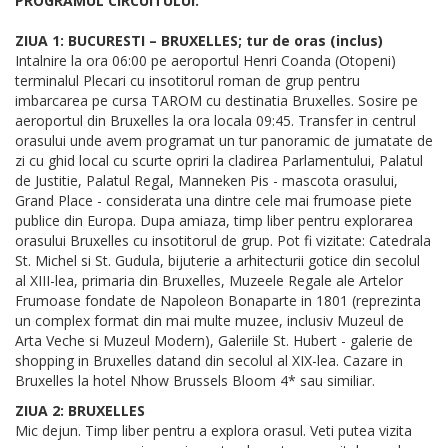
PROGRAMUL CIRCUITULUI:
ZIUA 1: BUCURESTI – BRUXELLES; tur de oras (inclus)
Intalnire la ora 06:00 pe aeroportul Henri Coanda (Otopeni)
terminalul Plecari cu insotitorul roman de grup pentru
imbarcarea pe cursa TAROM cu destinatia Bruxelles. Sosire pe
aeroportul din Bruxelles la ora locala 09:45. Transfer in centrul
orasului unde avem programat un tur panoramic de jumatate de
zi cu ghid local cu scurte opriri la cladirea Parlamentului, Palatul
de Justitie, Palatul Regal, Manneken Pis - mascota orasului,
Grand Place - considerata una dintre cele mai frumoase piete
publice din Europa. Dupa amiaza, timp liber pentru explorarea
orasului Bruxelles cu insotitorul de grup. Pot fi vizitate: Catedrala
St. Michel si St. Gudula, bijuterie a arhitecturii gotice din secolul
al XIII-lea, primaria din Bruxelles, Muzeele Regale ale Artelor
Frumoase fondate de Napoleon Bonaparte in 1801 (reprezinta
un complex format din mai multe muzee, inclusiv Muzeul de
Arta Veche si Muzeul Modern), Galeriile St. Hubert - galerie de
shopping in Bruxelles datand din secolul al XIX-lea. Cazare in
Bruxelles la hotel Nhow Brussels Bloom 4* sau similiar.
ZIUA 2: BRUXELLES
Mic dejun. Timp liber pentru a explora orasul. Veti putea vizita