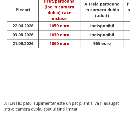
Pret/persoana
A treia persoana
P
(loc in camera
Plecari
in camera dubla
a
dubla) taxe
(adult)
incluse
22.06.2026
1050 euro
indisponibil
03.08.2026
1030 euro
indisponibil
21.09.2026
1060 euro
965 euro
ATENTIE: patul suplimentar este un pat pliant si va fi adaugat
intr-o camera dubla, spatiul fiind limitat