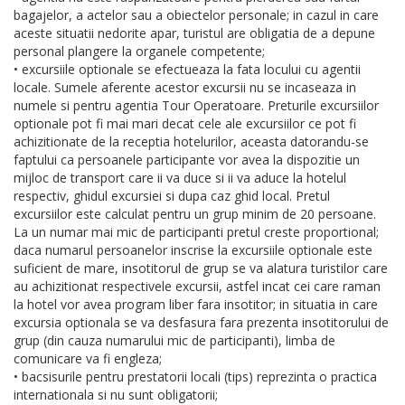
bagajelor, a actelor sau a obiectelor personale; in cazul in care
aceste situatii nedorite apar, turistul are obligatia de a depune
personal plangere la organele competente;
• excursiile optionale se efectueaza la fata locului cu agentii
locale. Sumele aferente acestor excursii nu se incaseaza in
numele si pentru agentia Tour Operatoare. Preturile excursiilor
optionale pot fi mai mari decat cele ale excursiilor ce pot fi
achizitionate de la receptia hotelurilor, aceasta datorandu-se
faptului ca persoanele participante vor avea la dispozitie un
mijloc de transport care ii va duce si ii va aduce la hotelul
respectiv, ghidul excursiei si dupa caz ghid local. Pretul
excursiilor este calculat pentru un grup minim de 20 persoane.
La un numar mai mic de participanti pretul creste proportional;
daca numarul persoanelor inscrise la excursiile optionale este
suficient de mare, insotitorul de grup se va alatura turistilor care
au achizitionat respectivele excursii, astfel incat cei care raman
la hotel vor avea program liber fara insotitor; in situatia in care
excursia optionala se va desfasura fara prezenta insotitorului de
grup (din cauza numarului mic de participanti), limba de
comunicare va fi engleza;
• bacsisurile pentru prestatorii locali (tips) reprezinta o practica
internationala si nu sunt obligatorii;