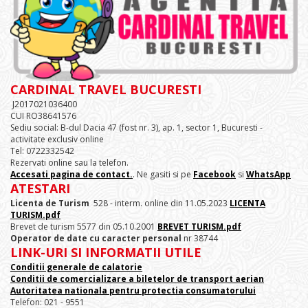
CARDINAL TRAVEL BUCURESTI
J2017021036400
CUI RO38641576
Sediu social: B-dul Dacia 47 (fost nr. 3), ap. 1, sector 1, Bucuresti -
activitate exclusiv online
Tel: 0722332542
Rezervati online sau la telefon.
Accesati pagina de contact.
. Ne gasiti si pe
Facebook
si
WhatsApp
ATESTARI
Licenta de Turism
528 - interm. online din 11.05.2023
LICENTA
TURISM.pdf
Brevet de turism 5577 din 05.10.2001
BREVET TURISM.pdf
Operator de date cu caracter personal
nr 38744
LINK-URI SI INFORMATII UTILE
Conditii generale de calatorie
Conditii de comercializare a biletelor de transport aerian
Autoritatea nationala pentru protectia consumatorului
Telefon: 021 - 9551