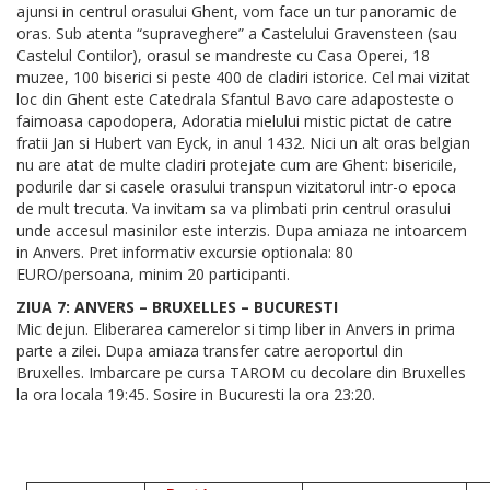
ajunsi in centrul orasului Ghent, vom face un tur panoramic de
oras. Sub atenta “supraveghere” a Castelului Gravensteen (sau
Castelul Contilor), orasul se mandreste cu Casa Operei, 18
muzee, 100 biserici si peste 400 de cladiri istorice. Cel mai vizitat
loc din Ghent este Catedrala Sfantul Bavo care adaposteste o
faimoasa capodopera, Adoratia mielului mistic pictat de catre
fratii Jan si Hubert van Eyck, in anul 1432. Nici un alt oras belgian
nu are atat de multe cladiri protejate cum are Ghent: bisericile,
podurile dar si casele orasului transpun vizitatorul intr-o epoca
de mult trecuta. Va invitam sa va plimbati prin centrul orasului
unde accesul masinilor este interzis. Dupa amiaza ne intoarcem
in Anvers. Pret informativ excursie optionala: 80
EURO/persoana, minim 20 participanti.
ZIUA 7: ANVERS – BRUXELLES – BUCURESTI
Mic dejun. Eliberarea camerelor si timp liber in Anvers in prima
parte a zilei. Dupa amiaza transfer catre aeroportul din
Bruxelles. Imbarcare pe cursa TAROM cu decolare din Bruxelles
la ora locala 19:45. Sosire in Bucuresti la ora 23:20.