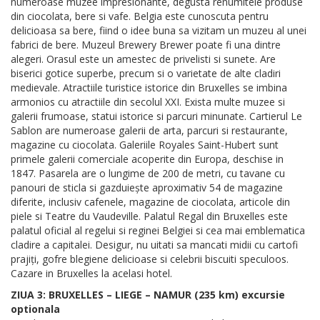
numeroase muzee impresionante, degusta renumitele produse
din ciocolata, bere si vafe. Belgia este cunoscuta pentru
delicioasa sa bere, fiind o idee buna sa vizitam un muzeu al unei
fabrici de bere. Muzeul Brewery Brewer poate fi una dintre
alegeri. Orasul este un amestec de privelisti si sunete. Are
biserici gotice superbe, precum si o varietate de alte cladiri
medievale. Atractiile turistice istorice din Bruxelles se imbina
armonios cu atractiile din secolul XXI. Exista multe muzee si
galerii frumoase, statui istorice si parcuri minunate. Cartierul Le
Sablon are numeroase galerii de arta, parcuri si restaurante,
magazine cu ciocolata. Galeriile Royales Saint-Hubert sunt
primele galerii comerciale acoperite din Europa, deschise in
1847. Pasarela are o lungime de 200 de metri, cu tavane cu
panouri de sticla si gazduiește aproximativ 54 de magazine
diferite, inclusiv cafenele, magazine de ciocolata, articole din
piele si Teatre du Vaudeville. Palatul Regal din Bruxelles este
palatul oficial al regelui si reginei Belgiei si cea mai emblematica
cladire a capitalei. Desigur, nu uitati sa mancati midii cu cartofi
prajiți, gofre blegiene delicioase si celebrii biscuiti speculoos.
Cazare in Bruxelles la acelasi hotel.
ZIUA 3: BRUXELLES – LIEGE – NAMUR (235 km) excursie
optionala