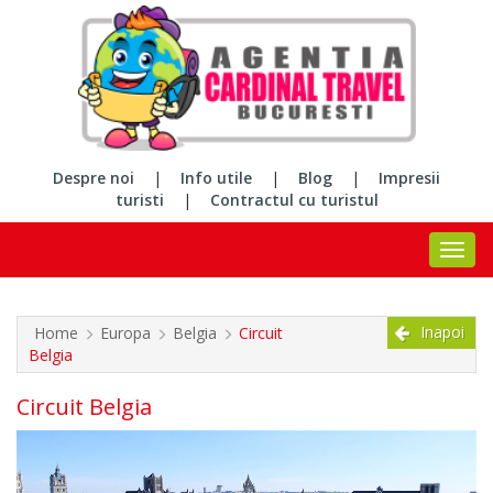
Despre noi
|
Info utile
|
Blog
|
Impresii
turisti
|
Contractul cu turistul
Inapoi
Home
Europa
Belgia
Circuit
Belgia
Circuit Belgia