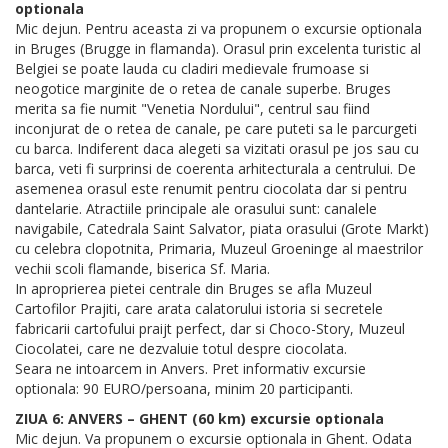
optionala
Mic dejun. Pentru aceasta zi va propunem o excursie optionala
in Bruges (Brugge in flamanda). Orasul prin excelenta turistic al
Belgiei se poate lauda cu cladiri medievale frumoase si
neogotice marginite de o retea de canale superbe. Bruges
merita sa fie numit "Venetia Nordului", centrul sau fiind
inconjurat de o retea de canale, pe care puteti sa le parcurgeti
cu barca. Indiferent daca alegeti sa vizitati orasul pe jos sau cu
barca, veti fi surprinsi de coerenta arhitecturala a centrului. De
asemenea orasul este renumit pentru ciocolata dar si pentru
dantelarie. Atractiile principale ale orasului sunt: canalele
navigabile, Catedrala Saint Salvator, piata orasului (Grote Markt)
cu celebra clopotnita, Primaria, Muzeul Groeninge al maestrilor
vechii scoli flamande, biserica Sf. Maria.
In aproprierea pietei centrale din Bruges se afla Muzeul
Cartofilor Prajiti, care arata calatorului istoria si secretele
fabricarii cartofului praijt perfect, dar si Choco-Story, Muzeul
Ciocolatei, care ne dezvaluie totul despre ciocolata.
Seara ne intoarcem in Anvers. Pret informativ excursie
optionala: 90 EURO/persoana, minim 20 participanti.
ZIUA 6: ANVERS – GHENT (60 km) excursie optionala
Mic dejun. Va propunem o excursie optionala in Ghent. Odata