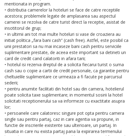
mentionata in program.
• distributia camerelor la hoteluri se face de catre receptiile
acestora; problemele legate de amplasarea sau aspectul
camerei se rezolva de catre turist direct la receptie, asistat de
insotitorul de grup;
• in ultimii ani tot mai multe hoteluri si vase de croaziera au
initiat politica „fara bani cash” (cash free). Astfel, este posibil ca
unii prestatori sa nu mai incaseze bani cash pentru serviciile
suplimentare prestate, de aceea este important sa detineti un
card de credit cand calatoriti in afara tarii;
• hotelul isi rezerva dreptul de a solicita fiecarui turist o suma
cash sau o copie a cartii de credit personale, ca garantie pentru
cheltuielile suplimentare ce urmeaza a fi facute pe parcursul
sederii;
• pentru anumite facilitati din hotel sau din camera, hotelierul
poate solicita taxe suplimentare; in momentul sosirii la hotel
solicitati receptionerului sa va informeze cu exactitate asupra
lor;
• persoanele care calatoresc singure pot opta pentru camera
single sau pentru partaj, caz in care agentia va propune, in
functie de inscrierile existente sau ulterioare, un partaj. In
situatia in care nu exista partaj pana la expirarea termenului