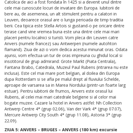
Catolica de aici a fost fondata în 1425 si a devenit unul dintre
cele mai cunoscute locuri de invatare din Europa. Iubitorii de
bere au, de asemenea, un alt stimulent pentru a calatori in
Leuven, deoarece orasul are o lunga perioada de timp traditia
berii. Cea tipica este Stella Artois si gustand-o pe oricare dintre
terase cand vine vremea buna este una dintre cele mai mari
placeri pentru localnici si turisti. Vom pleca din Leuven catre
Anvers (numele francez) sau Antwerpen (numele autohton
flamand). Ziua de azi o vom dedica acestui minunat oras. Odata
ajunsi, vom efectua un tur de oras impreuna cu ghidul local si
insotitorul de grup admirand: Grote Markt (Piata Centrala),
Fantana Brabo, Catedrala, Muzeul Paul Rubens (intrarea nu este
inclusa). Este cel mai mare port belgian, al doilea din Europa
dupa Rotterdam si se afla pe malul drept al fluviului Schelde,
aproape de varsarea sa in Marea Nordului (printr-un foarte larg
estuar). Pentru iubitorii de frumos, Anvers este orasul lui
Rubens, al celei mai mari catedrale belgiene si al celor mai
bogate muzee. Cazare la hotel in Anvers astfel: Nh Collection
Antwerp Centre 4* (grup 02.06), Van der Vark 4* (grup 07.07),
Mercure Antwerp City South 4* (grup 11.08), Astoria 3* (grup
22.09).
ZIUA 5: ANVERS – BRUGES – ANVERS (180 km) excursie