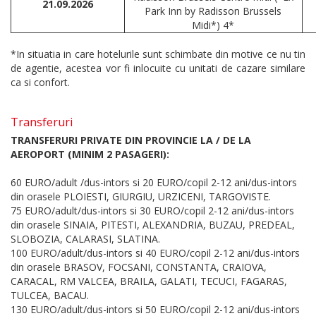
21.09.2026
Park Inn by Radisson Brussels
Midi*) 4*
*In situatia in care hotelurile sunt schimbate din motive ce nu tin
de agentie, acestea vor fi inlocuite cu unitati de cazare similare
ca si confort.
Transferuri
TRANSFERURI PRIVATE DIN PROVINCIE LA / DE LA
AEROPORT (MINIM 2 PASAGERI):
60 EURO/adult /dus-intors si 20 EURO/copil 2-12 ani/dus-intors
din orasele PLOIESTI, GIURGIU, URZICENI, TARGOVISTE.
75 EURO/adult/dus-intors si 30 EURO/copil 2-12 ani/dus-intors
din orasele SINAIA, PITESTI, ALEXANDRIA, BUZAU, PREDEAL,
SLOBOZIA, CALARASI, SLATINA.
100 EURO/adult/dus-intors si 40 EURO/copil 2-12 ani/dus-intors
din orasele BRASOV, FOCSANI, CONSTANTA, CRAIOVA,
CARACAL, RM VALCEA, BRAILA, GALATI, TECUCI, FAGARAS,
TULCEA, BACAU.
130 EURO/adult/dus-intors si 50 EURO/copil 2-12 ani/dus-intors