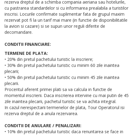
rezerva dreptul de a schimba compania aeriana sau hotelurile,
cu pastrarea standardelor si cu informarea prealabila a turistilor
inscrisi. Locurile confirmate suplimentar fata de grupul maxim
rezervat pot fi la un tarif mai mare (in functie de disponibilitatile
la avion si cazare) si se supun unor reguli diferite de
decomandare.
CONDITII FINANCIARE:
TERMENE DE PLATA:
• 20% din pretul pachetului turistic la inscriere;
• 30% din pretul pachetului turistic cu minim 60 zile inaintea
plecarii;
• 50% din pretul pachetului turistic cu minim 45 zile inaintea
plecarii.
Procentul aferent primei plati sa va calcula in functie de
momentul inscrierii. Daca inscrierea intervine cu mai putin de 45
zile inaintea plecarii, pachetul turistic se va achita integral.
In cazul nerespectarii termenelor de plata, Tour Operatorul isi
rezerva dreptul de a anula rezervarea.
CONDITII DE ANULARE / PENALIZARI:
• 10% din pretul pachetului turistic daca renuntarea se face in