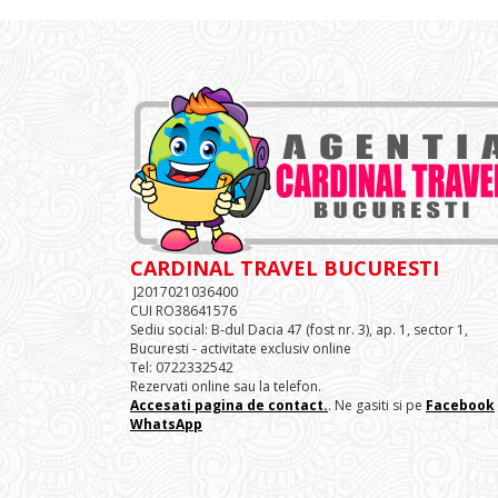
CARDINAL TRAVEL BUCURESTI
J2017021036400
CUI RO38641576
Sediu social: B-dul Dacia 47 (fost nr. 3), ap. 1, sector 1,
Bucuresti - activitate exclusiv online
Tel: 0722332542
Rezervati online sau la telefon.
Accesati pagina de contact.
. Ne gasiti si pe
Facebook
WhatsApp