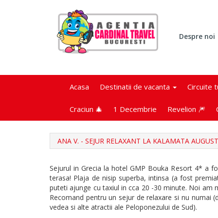
Despre noi
Acasa
Destinatii de vacanta
Circuite 
Craciun 🎄
1 Decembrie
Revelion 🎆
ANA V. - SEJUR RELAXANT LA KALAMATA AUGUST
Sejurul in Grecia la hotel GMP Bouka Resort 4* a fo
terasa! Plaja de nisip superba, intinsa (a fost premia
puteti ajunge cu taxiul in cca 20 -30 minute. Noi am
Recomand pentru un sejur de relaxare si nu numai (daca
vedea si alte atractii ale Peloponezului de Sud).