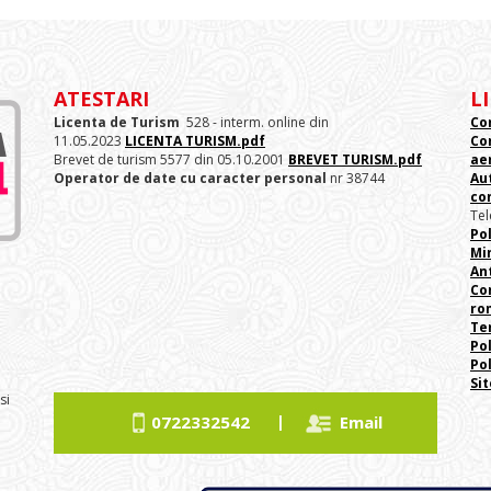
ATESTARI
L
Licenta de Turism
528 - interm. online din
Co
11.05.2023
LICENTA TURISM.pdf
Co
Brevet de turism 5577 din 05.10.2001
BREVET TURISM.pdf
ae
Operator de date cu caracter personal
nr 38744
Au
co
Tel
Pol
Min
An
Con
ro
Ter
Pol
Po
Si
si
|
0722332542
Email