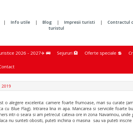
|
Info utile
|
Blog
|
Impresii turisti
|
Contractul 
turistul
turistice 2026 - 2027✈️ 🚌
Sejururi 🏨
Oferte speciale 💲
Cr
Contact
 2019
st o alegere excelenta: camere foarte frumoase, mari su curate (am a
ta cu Blue Flag). Intrarea lina in apa. Mancarea si serviciile foarte
 mers intr-o seara si am petrecut cateva ore in zona Navarinou, unde 
 nu sunteti obositi, puteti inchiria o masina sau va puteti inscrie i