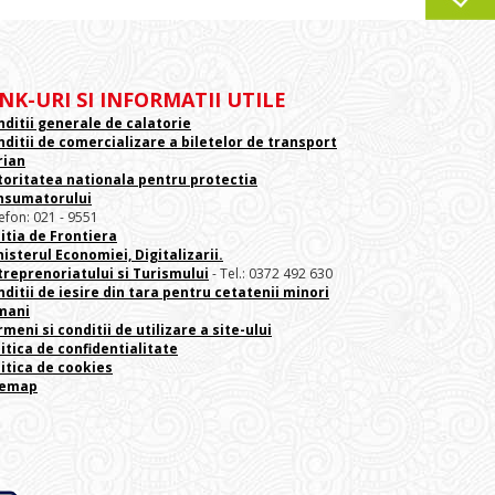
INK-URI SI INFORMATII UTILE
nditii generale de calatorie
nditii de comercializare a biletelor de transport
rian
toritatea nationala pentru protectia
nsumatorului
efon: 021 - 9551
itia de Frontiera
isterul Economiei, Digitalizarii.
treprenoriatului
si Turismului
- Tel.: 0372 492 630
ditii de iesire din tara pentru cetatenii minori
mani
meni si conditii de utilizare a site-ului
itica de confidentialitate
litica de cookies
temap