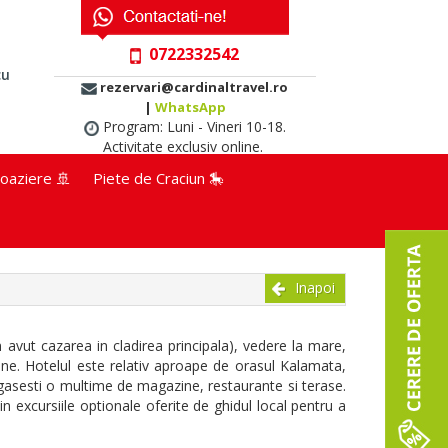
0722332542
cu
rezervari@cardinaltravel.ro
|
WhatsApp
Program: Luni - Vineri 10-18.
Activitate exclusiv online.
oaziere 🚢
Piete de Craciun 🎠
Inapoi
vut cazarea in cladirea principala), vedere la mare,
 bune. Hotelul este relativ aproape de orasul Kalamata,
gasesti o multime de magazine, restaurante si terase.
n excursiile optionale oferite de ghidul local pentru a