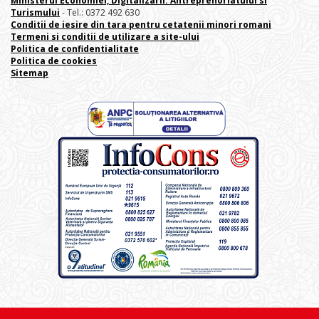
Ministerul Economiei, Digitalizarii. Antreprenoriatului
si
Turismului
- Tel.: 0372 492 630
Conditii de iesire din tara pentru cetatenii minori romani
Termeni si conditii de utilizare a site-ului
Politica de confidentialitate
Politica de cookies
Sitemap