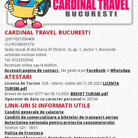
CARDINAL TRAVEL BUCURESTI
J2017021036400
CUI RO38641576
Sediu social: B-dul Dacia 47 (fost nr. 3), ap. 1, sector 1, Bucuresti -
activitate exclusiv online
Tel: 0722332542
Rezervati online sau la telefon.
Accesati pagina de contact.
. Ne gasiti si pe
Facebook
si
WhatsApp
ATESTARI
Licenta de Turism
528 - interm. online din 11.05.2023
LICENTA
TURISM.pdf
Brevet de turism 5577 din 05.10.2001
BREVET TURISM.pdf
Operator de date cu caracter personal
nr 38744
LINK-URI SI INFORMATII UTILE
Conditii generale de calatorie
Conditii de comercializare a biletelor de transport aerian
Autoritatea nationala pentru protectia consumatorului
Telefon: 021 - 9551
Politia de Frontiera