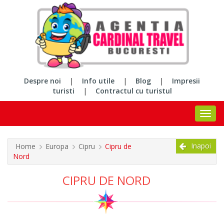
Despre noi
|
Info utile
|
Blog
|
Impresii
turisti
|
Contractul cu turistul
Inapoi
Home
Europa
Cipru
Cipru de
Nord
CIPRU DE NORD