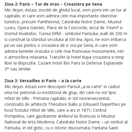
Ziua 2: Paris – Tur de oras – Croaziera pe Sena
Mic dejun. Astazi, insotiti de ghidul local, vom porni intr-un tur al
capitalei, in care vom admira cele mai importante obiective
turistice, precum Pantheonul, Catedrala Notre Dame, Muzeul
Luvru, Opera Garnier, Place de la Concorde, Arcul de Triumf si
Domul Invalizilor, Turnul Eiffel - simbolul Parisului, inalt de 330 m
si construit la sfarsitul secolului al XIX-lea. Apoi, ne vom imbarca
pe un vas pentru o croaziera de o ora pe Sena, in care vom
admira luminile orasului si cele mai frumoase monumente, intr-
o atmosfera relaxanta. Transfer la hotel dupa croaziera si timp
liber la dispozitie. Cazare hotel Ibis Paris la Defense Esplanade
3* sau similar.
Ziua 3: Versailles si Paris – a la carte
Mic dejun. Astazi vom descoperi Parisul „a-la-carte” in cadrul
unui tur pietonal cu insotitorul de grup, din care nu vor lipsi:
Hôtel de Ville - Primaria capitalei, in stil neorenascentist,
construită de arhitectii Théodore Ballu și Edouard Deperthes pe
locul fostului Hôtel de Ville, care a ars in 1871; Centrul
Pompidou, care gazduieste atelierul lui Brancusi si Muzeul
National de Arta Moderna; Catedrala Notre Dame – un simbol al
Parisului, in stil gotic, cu o istorie zbuciumata; Fantana Saint