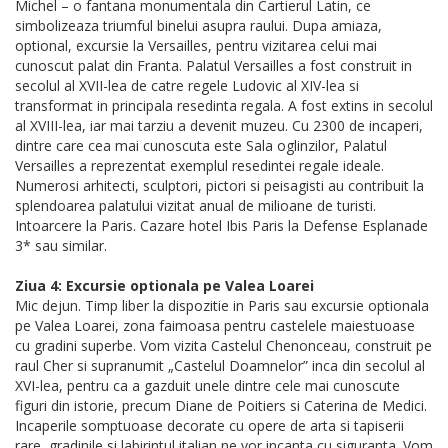
Michel – o fantana monumentala din Cartierul Latin, ce
simbolizeaza triumful binelui asupra raului. Dupa amiaza,
optional, excursie la Versailles, pentru vizitarea celui mai
cunoscut palat din Franta. Palatul Versailles a fost construit in
secolul al XVII-lea de catre regele Ludovic al XIV-lea si
transformat in principala resedinta regala. A fost extins in secolul
al XVIII-lea, iar mai tarziu a devenit muzeu. Cu 2300 de incaperi,
dintre care cea mai cunoscuta este Sala oglinzilor, Palatul
Versailles a reprezentat exemplul resedintei regale ideale.
Numerosi arhitecti, sculptori, pictori si peisagisti au contribuit la
splendoarea palatului vizitat anual de milioane de turisti.
Intoarcere la Paris. Cazare hotel Ibis Paris la Defense Esplanade
3* sau similar.
Ziua 4: Excursie optionala pe Valea Loarei
Mic dejun. Timp liber la dispozitie in Paris sau excursie optionala
pe Valea Loarei, zona faimoasa pentru castelele maiestuoase
cu gradini superbe. Vom vizita Castelul Chenonceau, construit pe
raul Cher si supranumit „Castelul Doamnelor” inca din secolul al
XVI-lea, pentru ca a gazduit unele dintre cele mai cunoscute
figuri din istorie, precum Diane de Poitiers si Caterina de Medici.
Incaperile somptuoase decorate cu opere de arta si tapiserii
rare, gradinile si labirintul italian ne vor incanta cu siguranta. Vom