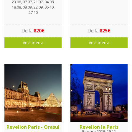
23.06, 07.07, 21.07, 04.08,
18.08, 08.09, 22.09, 06.10,
27.10
De la
820€
De la
825€
Vezi oferta
Vezi oferta
Revelion Paris - Orasul
Revelion la Paris
Plecare 2026: 29.12