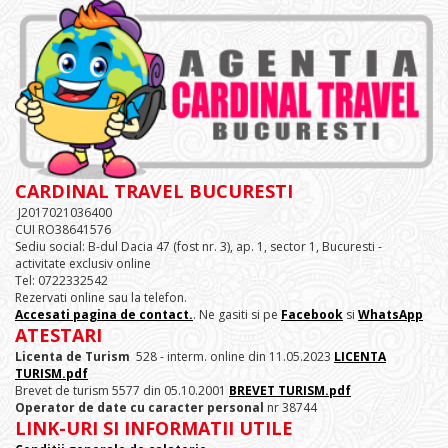
CARDINAL TRAVEL BUCURESTI
J2017021036400
CUI RO38641576
Sediu social: B-dul Dacia 47 (fost nr. 3), ap. 1, sector 1, Bucuresti -
activitate exclusiv online
Tel: 0722332542
Rezervati online sau la telefon.
Accesati pagina de contact.
. Ne gasiti si pe
Facebook
si
WhatsApp
ATESTARI
Licenta de Turism
528 - interm. online din 11.05.2023
LICENTA
TURISM.pdf
Brevet de turism 5577 din 05.10.2001
BREVET TURISM.pdf
Operator de date cu caracter personal
nr 38744
LINK-URI SI INFORMATII UTILE