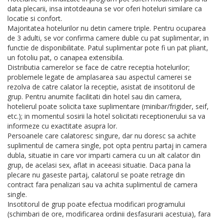
data plecarii, insa intotdeauna se vor oferi hoteluri similare ca
locatie si confort.
Majoritatea hotelurilor nu detin camere triple. Pentru ocuparea
de 3 adulti, se vor confirma camere duble cu pat suplimentar, in
functie de disponibilitate. Patul suplimentar pote fi un pat pliant,
un fotoliu pat, o canapea extensibila.
Distributia camerelor se face de catre receptia hotelurilor;
problemele legate de amplasarea sau aspectul camerei se
rezolva de catre calator la receptie, asistat de insotitorul de
grup. Pentru anumite facilitati din hotel sau din camera,
hotelierul poate solicita taxe suplimentare (minibar/frigider, seif,
etc.); in momentul sosirii la hotel solicitati receptionerului sa va
informeze cu exactitate asupra lor.
Persoanele care calatoresc singure, dar nu doresc sa achite
suplimentul de camera single, pot opta pentru partaj in camera
dubla, situatie in care vor imparti camera cu un alt calator din
grup, de acelasi sex, aflat in aceeasi situatie. Daca pana la
plecare nu gaseste partaj, calatorul se poate retrage din
contract fara penalizari sau va achita suplimentul de camera
single.
Insotitorul de grup poate efectua modificari programului
(schimbari de ore, modificarea ordinii desfasurarii acestuia), fara