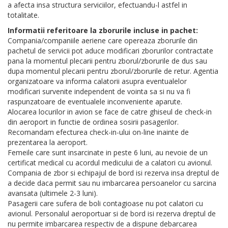
a afecta insa structura serviciilor, efectuandu-l astfel in
totalitate.
Informatii referitoare la zborurile incluse in pachet:
Compania/companiile aeriene care opereaza zborurile din
pachetul de servicii pot aduce modificari zborurilor contractate
pana la momentul plecarii pentru zborul/zborurile de dus sau
dupa momentul plecarii pentru zborul/zborurile de retur. Agentia
organizatoare va informa calatorii asupra eventualelor
modificari survenite independent de vointa sa si nu va fi
raspunzatoare de eventualele inconveniente aparute.
Alocarea locurilor in avion se face de catre ghiseul de check-in
din aeroport in functie de ordinea sosirii pasagerilor.
Recomandam efecturea check-in-ului on-line inainte de
prezentarea la aeroport.
Femeile care sunt insarcinate in peste 6 luni, au nevoie de un
certificat medical cu acordul medicului de a calatori cu avionul.
Compania de zbor si echipajul de bord isi rezerva insa dreptul de
a decide daca permit sau nu imbarcarea persoanelor cu sarcina
avansata (ultimele 2-3 luni).
Pasagerii care sufera de boli contagioase nu pot calatori cu
avionul. Personalul aeroportuar si de bord isi rezerva dreptul de
nu permite imbarcarea respectiv de a dispune debarcarea