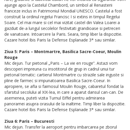
ajunge apoi la Castelul Chambord, un simbol al Renasterii
franceze inclus in Patrimoniul Mondial UNESCO. Castelul a fost
construit la ordinul regelui Francisc I si extins in timpul Regelui
Soare. Cel mai mare si cel mai vizitat castel din Valea Loarei a
gazduit de-a lungul secolelor festivitati grandioase si petreceri
de vanatoare. Intoarcere la Paris. Seara, timp liber la dispozitie.
Cazare hotel Ibis Paris la Defense Esplanade 3* sau similar.
Ziua 5: Paris – Montmartre, Basilica Sacre-Coeur, Moulin
Rouge
Mic dejun. Tur pietonal „Paris – La vie en rouge”. Astazi vom
descoperi impreuna cu insotitorul de grup in cadrul unui tur
pietonal tematic: cartierul Montmartre cu strazile sale inguste si
pline de farmec si impunatoarea Basilica Sacre-Coeur. In
apropiere, se afla si faimosul Moulin Rouge, cabaretul fondat la
sfarsitul secolului al XIX-lea, in care a aparut dansul can-can. De
asemenea, puteti vizita Turnul Eiffel pentru admirarea
panoramei asupra orasului de la inaltime. Timp liber la dispozitie.
Cazare hotel Ibis Paris la Defense Esplanade 3* sau similar.
Ziua 6: Paris – Bucuresti
Mic dejun. Transfer la aeroport pentru imbarcarea pe zborul