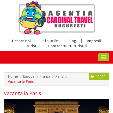
Despre noi
|
Info utile
|
Blog
|
Impresii
turisti
|
Contractul cu turistul
Inapoi
Home
Europa
Franta
Paris
Vacanta la Paris
Vacanta la Paris