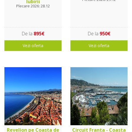
Iubirii
Plecare 2026: 28.12
De la
895€
De la
950€
Vezi oferta
Vezi oferta
Revelion pe Coasta de
Circuit Franta - Coasta