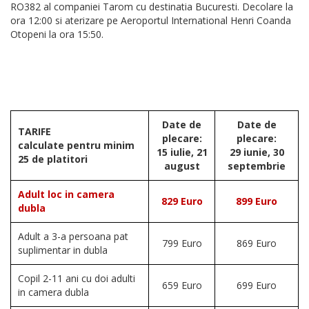
RO382 al companiei Tarom cu destinatia Bucuresti. Decolare la
ora 12:00 si aterizare pe Aeroportul International Henri Coanda
Otopeni la ora 15:50.
Date de
Date de
TARIFE
plecare:
plecare:
calculate pentru minim
15 iulie, 21
29 iunie, 30
25 de platitori
august
septembrie
Adult loc in camera
829 Euro
899 Euro
dubla
Adult a 3-a persoana pat
799 Euro
869 Euro
suplimentar in dubla
Copil 2-11 ani cu doi adulti
659 Euro
699 Euro
in camera dubla