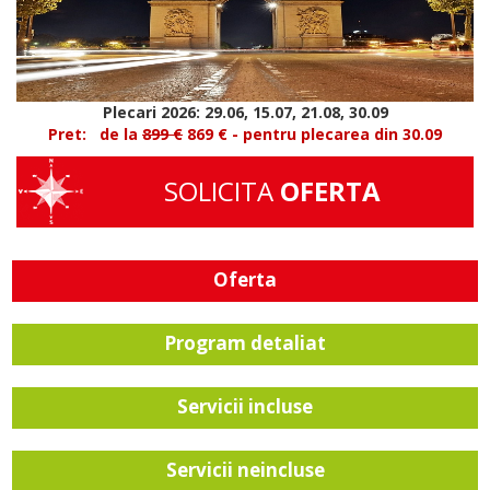
Plecari 2026: 29.06, 15.07, 21.08, 30.09
Pret:
de la
899
€
869
€ - pentru plecarea din 30.09
SOLICITA
OFERTA
Oferta
Program detaliat
Servicii incluse
Servicii neincluse