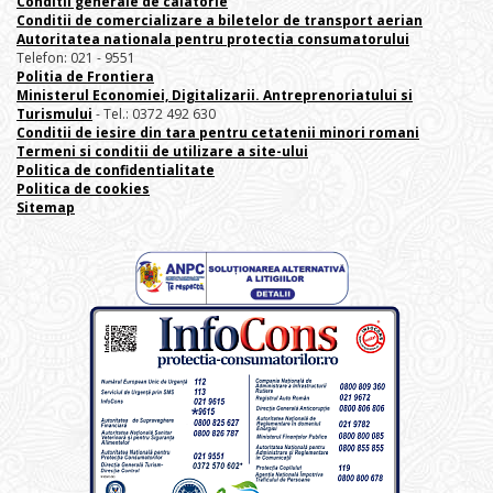
Conditii generale de calatorie
Conditii de comercializare a biletelor de transport aerian
Autoritatea nationala pentru protectia consumatorului
Telefon: 021 - 9551
Politia de Frontiera
Ministerul Economiei, Digitalizarii. Antreprenoriatului
si
Turismului
- Tel.: 0372 492 630
Conditii de iesire din tara pentru cetatenii minori romani
Termeni si conditii de utilizare a site-ului
Politica de confidentialitate
Politica de cookies
Sitemap