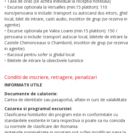
• Taxa de oras (se achita individual la receptia hotelului)
• Excursie optionala la Versailles (min.15 platitori): 110
euro/persoana si include: transport cu autocarul dus-intors, ghid
local, bilet de intrare, casti audio, insotitor de grup (se rezerva in
agentie)
• Excursie optionala pe Valea Loarei (min.15 platitori): 150 /
persoana si include: transport autocar local, biletele de intrare la
Castele Chenonceaux si Chambord, insotitor de grup (se rezerva
in agentie)
• Bacsisul pentru sofer si ghidul local
• Biletele de intrare la obiectivele turistice
Conditii de inscriere, retragere, penalizari
INFORMATII UTILE
Documente de calatorie:
Cartea de identitate sau pasaportul, aflate in curs de valabilitate
Cazarea si programul excursiei:
Clasificarea hotelurilor din program este in conformitate cu
standardele existente in tara respectiva si poate sa nu coincida
cu normele de clasificare din Romania.
Hotelurile nominalizate in program pot suferi modificari pana la