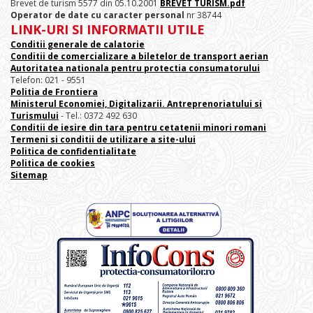
Brevet de turism 5577 din 05.10.2001
BREVET TURISM.pdf
Operator de date cu caracter personal
nr 38744
LINK-URI SI INFORMATII UTILE
Conditii generale de calatorie
Conditii de comercializare a biletelor de transport aerian
Autoritatea nationala pentru protectia consumatorului
Telefon: 021 - 9551
Politia de Frontiera
Ministerul Economiei, Digitalizarii. Antreprenoriatului
si
Turismului
- Tel.: 0372 492 630
Conditii de iesire din tara pentru cetatenii minori romani
Termeni si conditii de utilizare a site-ului
Politica de confidentialitate
Politica de cookies
Sitemap