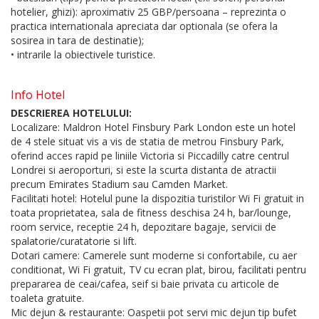
hotelier, ghizi): aproximativ 25 GBP/persoana – reprezinta o
practica internationala apreciata dar optionala (se ofera la
sosirea in tara de destinatie);
• intrarile la obiectivele turistice.
Info Hotel
DESCRIEREA HOTELULUI:
Localizare: Maldron Hotel Finsbury Park London este un hotel
de 4 stele situat vis a vis de statia de metrou Finsbury Park,
oferind acces rapid pe liniile Victoria si Piccadilly catre centrul
Londrei si aeroporturi, si este la scurta distanta de atractii
precum Emirates Stadium sau Camden Market.
Facilitati hotel: Hotelul pune la dispozitia turistilor Wi Fi gratuit in
toata proprietatea, sala de fitness deschisa 24 h, bar/lounge,
room service, receptie 24 h, depozitare bagaje, servicii de
spalatorie/curatatorie si lift.
Dotari camere: Camerele sunt moderne si confortabile, cu aer
conditionat, Wi Fi gratuit, TV cu ecran plat, birou, facilitati pentru
prepararea de ceai/cafea, seif si baie privata cu articole de
toaleta gratuite.
Mic dejun & restaurante: Oaspetii pot servi mic dejun tip bufet