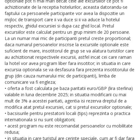
optionale pot fi mai mari decat cele ale excursiilor ce pot fi
achizitionate de la receptia hotelurilor, aceasta datorandu-se
faptului ca persoanele participante vor avea la dispozitie un
mijloc de transport care ii va duce si ii va aduce la hotelul
respectiv, ghidul excursiei si dupa caz ghid local. Pretul
excursiilor este calculat pentru un grup minim de 20 persoane.
La un numar mai mic de participanti pretul creste proportional;
daca numarul persoanelor inscrise la excursiile optionale este
suficient de mare, insotitorul de grup se va alatura turistilor care
au achizitionat respectivele excursii, astfel incat cei care raman
la hotel vor avea program liber fara insotitor; in situatia in care
excursia optionala se va desfasura fara prezenta insotitorului de
grup (din cauza numarului mic de participanti), limba de
comunicare va fi engleza;
• oferta a fost calculata pe baza paritatii euro/GBP (lira sterlina)
valabile in luna decembrie 2025; in situatia modificarii cu mai
mult de 3% a acestei paritati, agentia isi rezerva dreptul de a
modifica atat pretul excursiei, cat si pretul excursiilor optionale;
• bacsisurile pentru prestatorii locali (tips) reprezinta o practica
internationala si nu sunt obligatorii;
• acest program nu este recomandat persoanelor cu mobilitate
redusa;
• in situatia in care turistul are cerinte speciale, cum ar fi dar fara