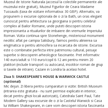
Muzeul de Istorie Naturala (accesul la colectiile permanente ale
muzeului este gratuit), Muzeul Figurilor de Ceara Madame
Tussauds (taxa de vizitare informativa: 30 GBP). Alternativ, va
propunem o excursie optionala de o zi la Bath, un oras elegant
cunoscut pentru arhitectura sa georgiana si pentru celebrul
complex al Bailor Romane, unde puteti descoperi istoria
impresionanta a ritualurilor de imbaiere din vremurile Imperiului
Roman. Vizita continua spre Stonehenge, misteriosul monument
neolitic aflat pe campia Salisbury, faimos pentru alinierea sa
enigmatica si pentru atmosfera sa incarcata de istorie. Excursia
este o combinatie perfecta intre patrimoniu cultural, peisaje
superbe si descoperiri arheologice fascinante. Pret informativ:
140 euro/adult si 110 euro/copil 6-12 ani pentru minim 20
platitori (include transport cu autocarul, insotitor roman de grup
si taxele de intrare). Cazare in Londra la acelasi hotel.
Ziua 5: SHAKESPEARE’S HOUSE & WARWICK CASTLE
(optional)
Mic dejun. Zi libera pentru cumparaturi si vizite: British Museum
(intrarea este gratuita - nu sunt permise explicatii in interior,
decat pentru ghizii locali autorizati), Catedrala Saint Paul, Tate
Modern Gallery sau excursie de o zi la Castelul Warwick si Casa
lui William Shakespeare, in care vom descoperi istoria fascinanta