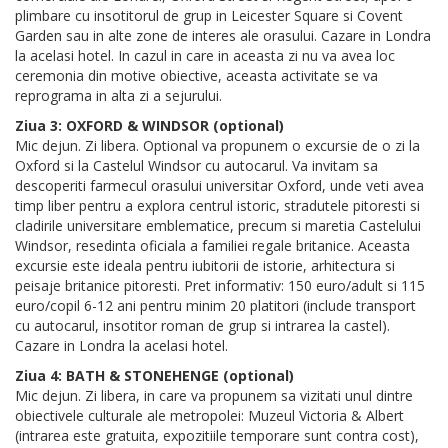
plimbare cu insotitorul de grup in Leicester Square si Covent
Garden sau in alte zone de interes ale orasului. Cazare in Londra
la acelasi hotel. In cazul in care in aceasta zi nu va avea loc
ceremonia din motive obiective, aceasta activitate se va
reprograma in alta zi a sejurului.
Ziua 3: OXFORD & WINDSOR (optional)
Mic dejun. Zi libera. Optional va propunem o excursie de o zi la
Oxford si la Castelul Windsor cu autocarul. Va invitam sa
descoperiti farmecul orasului universitar Oxford, unde veti avea
timp liber pentru a explora centrul istoric, stradutele pitoresti si
cladirile universitare emblematice, precum si maretia Castelului
Windsor, resedinta oficiala a familiei regale britanice. Aceasta
excursie este ideala pentru iubitorii de istorie, arhitectura si
peisaje britanice pitoresti. Pret informativ: 150 euro/adult si 115
euro/copil 6-12 ani pentru minim 20 platitori (include transport
cu autocarul, insotitor roman de grup si intrarea la castel).
Cazare in Londra la acelasi hotel.
Ziua 4: BATH & STONEHENGE (optional)
Mic dejun. Zi libera, in care va propunem sa vizitati unul dintre
obiectivele culturale ale metropolei: Muzeul Victoria & Albert
(intrarea este gratuita, expozitiile temporare sunt contra cost),