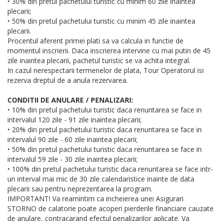
• 30% din pretul pachetului turistic cu minim 60 zile inaintea
plecarii;
• 50% din pretul pachetului turistic cu minim 45 zile inaintea
plecarii.
Procentul aferent primei plati sa va calcula in functie de
momentul inscrierii. Daca inscrierea intervine cu mai putin de 45
zile inaintea plecarii, pachetul turistic se va achita integral.
In cazul nerespectarii termenelor de plata, Tour Operatorul isi
rezerva dreptul de a anula rezervarea.
CONDITII DE ANULARE / PENALIZARI:
• 10% din pretul pachetului turistic daca renuntarea se face in
intervalul 120 zile - 91 zile inaintea plecarii;
• 20% din pretul pachetului turistic daca renuntarea se face in
intervalul 90 zile - 60 zile inaintea plecarii;
• 50% din pretul pachetului turistic daca renuntarea se face in
intervalul 59 zile - 30 zile inaintea plecarii;
• 100% din pretul pachetului turistic daca renuntarea se face intr-
un interval mai mic de 30 zile calendaristice inainte de data
plecarii sau pentru neprezentarea la program.
IMPORTANT! Va reamintim ca incheierea unei Asigurari
STORNO de calatorie poate acoperi pierderile financiare cauzate
de anulare, contracarand efectul penalizarilor aplicate. Va