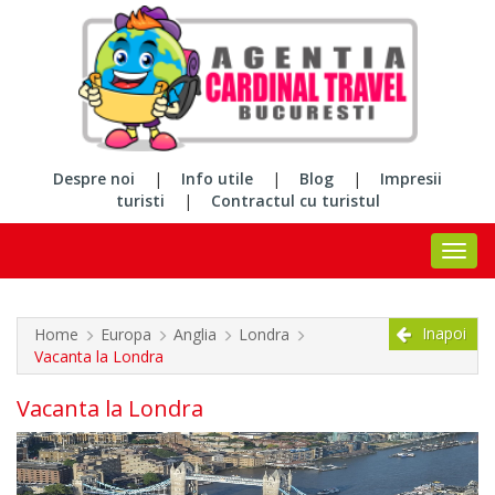
Despre noi
|
Info utile
|
Blog
|
Impresii
turisti
|
Contractul cu turistul
Inapoi
Home
Europa
Anglia
Londra
Vacanta la Londra
Vacanta la Londra