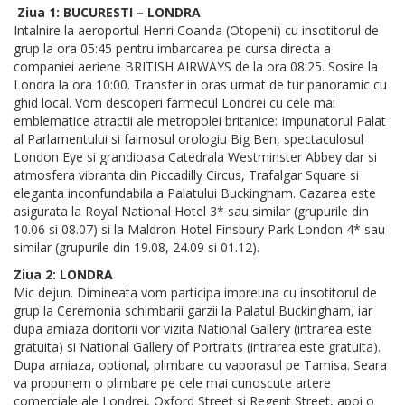
Ziua 1: BUCURESTI – LONDRA
Intalnire la aeroportul Henri Coanda (Otopeni) cu insotitorul de
grup la ora 05:45 pentru imbarcarea pe cursa directa a
companiei aeriene BRITISH AIRWAYS de la ora 08:25. Sosire la
Londra la ora 10:00. Transfer in oras urmat de tur panoramic cu
ghid local. Vom descoperi farmecul Londrei cu cele mai
emblematice atractii ale metropolei britanice: Impunatorul Palat
al Parlamentului si faimosul orologiu Big Ben, spectaculosul
London Eye si grandioasa Catedrala Westminster Abbey dar si
atmosfera vibranta din Piccadilly Circus, Trafalgar Square si
eleganta inconfundabila a Palatului Buckingham. Cazarea este
asigurata la Royal National Hotel 3* sau similar (grupurile din
10.06 si 08.07) si la Maldron Hotel Finsbury Park London 4* sau
similar (grupurile din 19.08, 24.09 si 01.12).
Ziua 2: LONDRA
Mic dejun. Dimineata vom participa impreuna cu insotitorul de
grup la Ceremonia schimbarii garzii la Palatul Buckingham, iar
dupa amiaza doritorii vor vizita National Gallery (intrarea este
gratuita) si National Gallery of Portraits (intrarea este gratuita).
Dupa amiaza, optional, plimbare cu vaporasul pe Tamisa. Seara
va propunem o plimbare pe cele mai cunoscute artere
comerciale ale Londrei, Oxford Street si Regent Street, apoi o