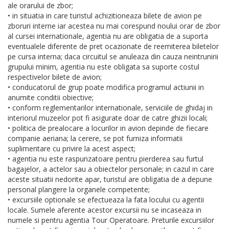
ale orarului de zbor;
• in situatia in care turistul achizitioneaza bilete de avion pe
zboruri interne iar acestea nu mai corespund noului orar de zbor
al cursei internationale, agentia nu are obligatia de a suporta
eventualele diferente de pret ocazionate de reemiterea biletelor
pe cursa interna; daca circuitul se anuleaza din cauza neintrunirii
grupului minim, agentia nu este obligata sa suporte costul
respectivelor bilete de avion;
• conducatorul de grup poate modifica programul actiunii in
anumite conditii obiective;
• conform reglementarilor internationale, serviciile de ghidaj in
interiorul muzeelor pot fi asigurate doar de catre ghizii locali;
• politica de prealocare a locurilor in avion depinde de fiecare
companie aeriana; la cerere, se pot furniza informatii
suplimentare cu privire la acest aspect;
• agentia nu este raspunzatoare pentru pierderea sau furtul
bagajelor, a actelor sau a obiectelor personale; in cazul in care
aceste situatii nedorite apar, turistul are obligatia de a depune
personal plangere la organele competente;
• excursiile optionale se efectueaza la fata locului cu agentii
locale. Sumele aferente acestor excursii nu se incaseaza in
numele si pentru agentia Tour Operatoare. Preturile excursiilor