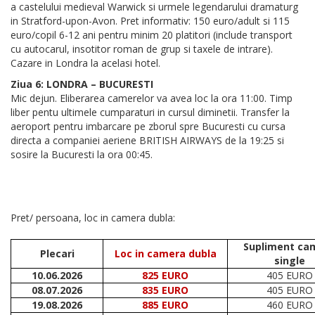
a castelului medieval Warwick si urmele legendarului dramaturg
in Stratford-upon-Avon. Pret informativ: 150 euro/adult si 115
euro/copil 6-12 ani pentru minim 20 platitori (include transport
cu autocarul, insotitor roman de grup si taxele de intrare).
Cazare in Londra la acelasi hotel.
Ziua 6: LONDRA – BUCURESTI
Mic dejun. Eliberarea camerelor va avea loc la ora 11:00. Timp
liber pentu ultimele cumparaturi in cursul diminetii. Transfer la
aeroport pentru imbarcare pe zborul spre Bucuresti cu cursa
directa a companiei aeriene BRITISH AIRWAYS de la 19:25 si
sosire la Bucuresti la ora 00:45.
Pret/ persoana, loc in camera dubla:
Supliment ca
Plecari
Loc in camera dubla
single
10.06.2026
825 EURO
405 EURO
08.07.2026
835 EURO
405 EURO
19.08.2026
885 EURO
460 EURO