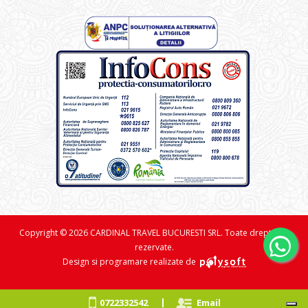
Copyright © 2026 CARDINAL TRAVEL BUCURESTI SRL. Toate drepturile
rezervate.
Design si programare realizate de
|
0722332542
Email