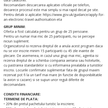
data calatoriei.
Recomandam descarcarea aplicatiei oficiale pe telefon,
deoarece procesul este mai simplu si mai rapid decat pe site.
Pentru detalii si aplicatie: https://www.gov.uk/guidance/apply-for-
an-electronic-travel-authorisation-eta
GRUP MINIM:
Oferta a fost calculata pentru un grup de 25 persoane.
Pentru un numar mai mic de 25 participanti, nu se percepe
niciun supliment.
Organizatorul isi rezerva dreptul de a anula acest program daca
nu se vor inscrie minim 15 participanti cu 45 zile inainte de
plecare. De asemenea, in cazul unui grup mai mic, agentia isi
rezerva dreptul de a schimba compania aeriana sau hotelurile,
cu pastrarea standardelor si cu informarea prealabila a turistilor
inscrisi. Locurile confirmate suplimentar fata de grupul maxim
rezervat pot fi la un tarif mai mare (in functie de disponibilitatile
la avion si cazare) si se supun unor reguli diferite de
decomandare.
CONDITII FINANCIARE:
TERMENE DE PLATA:
• 20% din pretul pachetului turistic la inscriere;