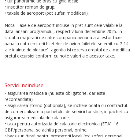
• tur panoramic de oras cu ghid local;
• insotitor roman de grup;
• taxele de aeroport (pot suferi modificari).
Nota: Taxele de aeroport incluse in pret sunt cele valabile la
data lansarii programului, respectiv luna decembrie 2025. In
situatia majorarii de catre compania aeriana a acestor taxe
pana la data emiterii biletelor de avion (biletele se emit cu 7-14
zile inainte de plecare), agentia isi rezerva dreptul de a modifica
pretul excursiei conform cu noile valori ale acestor taxe.
Servicii neincluse
• asigurarea medicala (nu este obligatorie, dar este
recomandata);
• asigurarea storno (optionala), se incheie odata cu contractul
de comercializare a pachetului de servicii turistice, in pachet cu
asigurarea medicala de calatorie;
• taxa pentru autorizatia de calatorie electronica (ETA): 16
GBP/persoana, se achita personal, online;
• bacsisuri (tips) pentru prestatorii locali (ex: soferi, personal