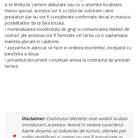
a se limita la: camere alaturate sau cu o anumita localizare,
meniu special, acestea vor fi cu titlul de solicitare catre
prestatori dar nu vor fi considerate confirmate decat in masura
posibilitatilor de la fata locului;
• nominalizarea insotitorului de grup si comunicarea datelor de
contact ale acestuia vor fi furnizate cel tarziu cu o saptamana
inaintea plecarii in calatorie;
• asezarea in autocar se face in ordinea inscrierilor, incepand cu
bancheta a doua;
• prezentul document constituie anexa la contractul de prestari
servicii.
Disclaimer:
Continutul ofertelor este valabil la data
introducerii acestora. Avand in vedere caracterul
foarte dinamic al industriei de turism, ofertele pot
suferi modificari si uneori nu pot fi actualizate in