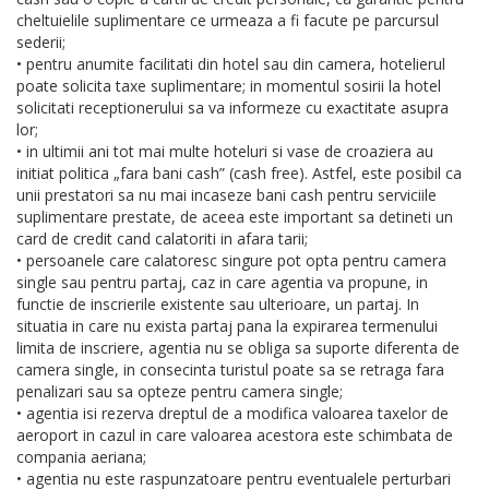
cheltuielile suplimentare ce urmeaza a fi facute pe parcursul
sederii;
• pentru anumite facilitati din hotel sau din camera, hotelierul
poate solicita taxe suplimentare; in momentul sosirii la hotel
solicitati receptionerului sa va informeze cu exactitate asupra
lor;
• in ultimii ani tot mai multe hoteluri si vase de croaziera au
initiat politica „fara bani cash” (cash free). Astfel, este posibil ca
unii prestatori sa nu mai incaseze bani cash pentru serviciile
suplimentare prestate, de aceea este important sa detineti un
card de credit cand calatoriti in afara tarii;
• persoanele care calatoresc singure pot opta pentru camera
single sau pentru partaj, caz in care agentia va propune, in
functie de inscrierile existente sau ulterioare, un partaj. In
situatia in care nu exista partaj pana la expirarea termenului
limita de inscriere, agentia nu se obliga sa suporte diferenta de
camera single, in consecinta turistul poate sa se retraga fara
penalizari sau sa opteze pentru camera single;
• agentia isi rezerva dreptul de a modifica valoarea taxelor de
aeroport in cazul in care valoarea acestora este schimbata de
compania aeriana;
• agentia nu este raspunzatoare pentru eventualele perturbari