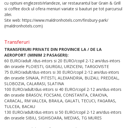
cu optiuni englezesti/irlandeze, iar restaurantul bar Grain & Grill
si coffee dock ul ofera meniuri variate si bauturi pe tot parcursul
zilei.
Site web: https://www.maldronhotels.com/finsbury-park/
(maldronhotels.com)
Transferuri
TRANSFERURI PRIVATE DIN PROVINCIE LA / DE LA
AEROPORT (MINIM 2 PASAGERI):
60 EURO/adult /dus-intors si 20 EURO/copil 2-12 ani/dus-intors
din orasele PLOIESTI, GIURGIU, URZICENI, TARGOVISTE
75 EURO/adult/dus-intors si 30 EURO/copil 2-12 ani/dus-intors
din orasele SINAIA, PITESTI, ALEXANDRIA, BUZAU, PREDEAL,
SLOBOZIA, CALARASI, SLATINA
100 EURO/adult/dus-intors si 40 EURO/copil 2-12 ani/dus-intors
din orasele BRASOV, FOCSANI, CONSTANTA, CRAIOVA,
CARACAL, RM VALCEA, BRAILA, GALATI, TECUCI, FAGARAS,
TULCEA, BACAU
130 EURO/adult/dus-intors si 50 EURO/copil 2-12 ani/dus-intors
din orasele SIBIU, SIGHISOARA, MEDIAS, TG MURES