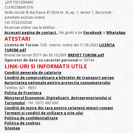
J2017021036400
CUI RO38641576
Sediu social: B-dul Dacia 47 (fost nr. 3), ap. 1, sector 1, Bucuresti -
activitate exclusiv online
Tel: 0722332542
Rezervati online sau la telefon.
Accesati pagina de contact.
. Ne gasiti si pe
Facebook
si
WhatsApp
ATESTARI
Licenta de Turism
528 - interm. online din 11.05.2023
LICENTA
TURISM.pdf
Brevet de turism 5577 din 05.10.2001
BREVET TURISM.pdf
Operator de date cu caracter personal
nr 38744
LINK-URI SI INFORMATII UTILE
Conditii generale de calatorie
Conditii de comercializare a biletelor de transport aerian
Autoritatea nationala pentru protectia consumatorului
Telefon: 021 - 9551
Politia de Frontiera
Ministerul Economiei, Digitalizarii. Antreprenoriatului
si
Turismului
- Tel.: 0372 492 630
Conditii de iesire din tara pentru cetatenii minori romani
Termeni si conditii de utilizare a site-ului
Politica de confidentialitate
Politica de cookies
Sitemap