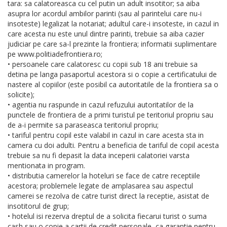
tara: sa calatoreasca cu cel putin un adult insotitor; sa aiba
asupra lor acordul ambilor parinti (sau al parintelui care nu-i
insoteste) legalizat la notariat; adultul care-i insoteste, in cazul in
care acesta nu este unul dintre parinti, trebuie sa aiba cazier
judiciar pe care sa-l prezinte la frontiera; informatii suplimentare
pe www.politiadefrontiera.ro;
• persoanele care calatoresc cu copii sub 18 ani trebuie sa
detina pe langa pasaportul acestora si o copie a certificatului de
nastere al copiilor (este posibil ca autoritatile de la frontiera sa o
solicite);
• agentia nu raspunde in cazul refuzului autoritatilor de la
punctele de frontiera de a primi turistul pe teritoriul propriu sau
de a-i permite sa paraseasca teritoriul propriu;
• tariful pentru copil este valabil in cazul in care acesta sta in
camera cu doi adulti. Pentru a beneficia de tariful de copil acesta
trebuie sa nu fi depasit la data inceperii calatoriei varsta
mentionata in program.
• distributia camerelor la hoteluri se face de catre receptiile
acestora; problemele legate de amplasarea sau aspectul
camerei se rezolva de catre turist direct la receptie, asistat de
insotitorul de grup;
• hotelul isi rezerva dreptul de a solicita fiecarui turist o suma
cash sau o copie a cartii de credit personale, ca garantie pentru