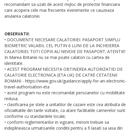
recomandam sa uzati de acest mijloc de protectie financiara
care acopera cele mai frecvente evenimente ce cauzeaza
anularea calatoriei.
OBSERVATII:
• DOCUMENTE NECESARE CALATORIEI: PASAPORT SIMPLU
BIOMETRIC VALABIL CEL PUTIN 6 LUNI DE LA INCHEIEREA
CALATORIEI; TOTI COPIII AU NEVOIE DE PASAPORT; ATENTIE!
In Marea Britanie nu se mai poate calatori cu cartea de
identitate.
• ACEST PROGRAM NECESITA OBTINEREA AUTORIZATIEI DE
CALATORIE ELECTRONICA (ETA UK) DE CATRE CETATENII
ROMANI - https://www.gov.uk/guidance/apply-for-an-electronic-
travel-authorisation-eta
• acest program nu este recomandat persoanelor cu mobilitate
redusa;
• clasificarea pe stele a unitatilor de cazare este cea atribuita de
oficialitatile din tarile vizitate, ca atare facilitatile camerelor sunt
conforme cu standardele locale;
• conform reglementarilor in vigoare, minorii trebuie sa
indeplineasca urmatoarele conditii pentru a fi lasati sa iasa din