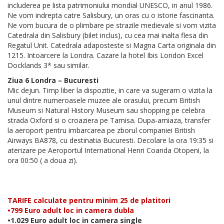
includerea pe lista patrimoniului mondial UNESCO, in anul 1986.
Ne vom indrepta catre Salisbury, un oras cu o istorie fascinanta.
Ne vom bucura de o plimbare pe strazile medievale si vom vizita
Catedrala din Salisbury (bilet inclus), cu cea mai inalta flesa din
Regatul Unit. Catedrala adaposteste si Magna Carta originala din
1215. Intoarcere la Londra. Cazare la hotel Ibis London Excel
Docklands 3* sau similar.
Ziua 6 Londra – Bucuresti
Mic dejun. Timp liber la dispozitie, in care va sugeram o vizita la
unul dintre numeroasele muzee ale orasului, precum British
Museum si Natural History Museum sau shopping pe celebra
strada Oxford si o croaziera pe Tamisa. Dupa-amiaza, transfer
la aeroport pentru imbarcarea pe zborul companiei British
Airways BA878, cu destinatia Bucuresti. Decolare la ora 19:35 si
aterizare pe Aeroportul International Henri Coanda Otopeni, la
ora 00:50 ( a doua zi).
TARIFE calculate pentru minim 25 de platitori
•799 Euro adult loc in camera dubla
•1.029 Euro adult loc in camera single