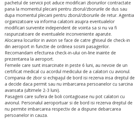
pachetul de servicii pot aduce modificari zborurilor contractate
pana la momentul plecarii pentru zborul/zborurile de dus sau
dupa momentul plecarii pentru zborul/zborurile de retur. Agentia
organizatoare va informa calatorii asupra eventualelor
modificari survenite independent de vointa sa si nu va fi
raspunzatoare de eventualele inconveniente aparute.
Alocarea locurilor in avion se face de catre ghiseul de check-in
din aeroport in functie de ordinea sosirii pasagerilor.
Recomandam efecturea check-in-ului on-line inainte de
prezentarea la aeroport.
Femeile care sunt insarcinate in peste 6 luni, au nevoie de un
certificat medical cu acordul medicului de a calatori cu avionul.
Compania de zbor si echipajul de bord isi rezerva insa dreptul de
a decide daca permit sau nu imbarcarea persoanelor cu sarcina
avansata (ultimele 2-3 luni).
Pasagerii care sufera de boli contagioase nu pot calatori cu
avionul. Personalul aeroportuar si de bord isi rezerva dreptul de
nu permite imbarcarea respectiv de a dispune debarcarea
persoanelor in cauza.