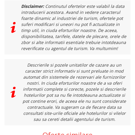
Disclaimer:
Continutul ofertelor este valabil la data
introducerii acestora. Avand in vedere caracterul
foarte dinamic al industriei de turism, ofertele pot
suferi modificari si uneori nu pot fi actualizate in
timp util, in ciuda eforturilor noastre. De aceea,
disponibilitatea, tarifele, datele de plecare, orele de
zbor si alte informatii esentiale trebuie intotdeauna
reverificate cu agentul de turism. Va multumim!
Descrierile si pozele unitatilor de cazare au un
caracter strict informativ si sunt preluate in mod
automat din sistemele de rezervari ale furnizorilor
nostri. In ciuda eforturilor noastre de a va oferi
informatii complete si corecte, pozele si descrierile
hotelurilor pot sa nu fie intotdeauna actualizate si
pot contine erori, de aceea ele nu sunt considerate
contractuale. Va sugeram ca de fiecare data sa
consultati site-urile oficiale ale hotelurilor si vilelor
sau sa cereti detalii agentului de turism.
Oferte similare