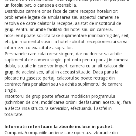
un fotoliu pat, o canapea extensibila.
Distributia camerelor se face de catre receptia hotelurilor;
problemele legate de amplasarea sau aspectul camerei se
rezolva de catre calator la receptie, asistat de insotitorul de
grup. Pentru anumite facilitati din hotel sau din camera,
hotelierul poate solicita taxe suplimentare (minibar/frigider, seif,
etc.); in momentul sosirii la hotel solicitati receptionerului sa va
informeze cu exactitate asupra lor.
Persoanele care calatoresc singure, dar nu doresc sa achite
suplimentul de camera single, pot opta pentru partaj in camera
dubla, situatie in care vor imparti camera cu un alt calator din
grup, de acelasi sex, aflat in aceeasi situatie. Daca pana la
plecare nu gaseste partaj, calatorul se poate retrage din
contract fara penalizari sau va achita suplimentul de camera
single.
Insotitorul de grup poate efectua modificari programului
(schimbari de ore, modificarea ordinii desfasurarii acestuia), fara
a afecta insa structura serviciilor, efectuandu-l astfel in
totalitate.
Informatii referitoare la zborile incluse in pachet:
Compania/companiile aeriene care opereaza zborurile din