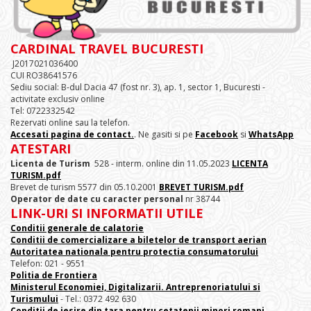
CARDINAL TRAVEL BUCURESTI
J2017021036400
CUI RO38641576
Sediu social: B-dul Dacia 47 (fost nr. 3), ap. 1, sector 1, Bucuresti -
activitate exclusiv online
Tel: 0722332542
Rezervati online sau la telefon.
Accesati pagina de contact.
. Ne gasiti si pe
Facebook
si
WhatsApp
ATESTARI
Licenta de Turism
528 - interm. online din 11.05.2023
LICENTA
TURISM.pdf
Brevet de turism 5577 din 05.10.2001
BREVET TURISM.pdf
Operator de date cu caracter personal
nr 38744
LINK-URI SI INFORMATII UTILE
Conditii generale de calatorie
Conditii de comercializare a biletelor de transport aerian
Autoritatea nationala pentru protectia consumatorului
Telefon: 021 - 9551
Politia de Frontiera
Ministerul Economiei, Digitalizarii. Antreprenoriatului
si
Turismului
- Tel.: 0372 492 630
Conditii de iesire din tara pentru cetatenii minori romani