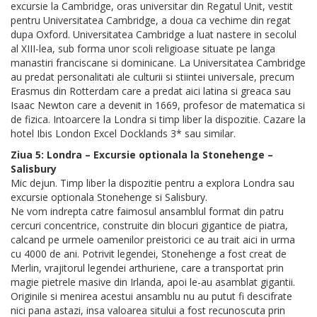
excursie la Cambridge, oras universitar din Regatul Unit, vestit
pentru Universitatea Cambridge, a doua ca vechime din regat
dupa Oxford. Universitatea Cambridge a luat nastere in secolul
al XIII-lea, sub forma unor scoli religioase situate pe langa
manastiri franciscane si dominicane. La Universitatea Cambridge
au predat personalitati ale culturii si stiintei universale, precum
Erasmus din Rotterdam care a predat aici latina si greaca sau
Isaac Newton care a devenit in 1669, profesor de matematica si
de fizica. Intoarcere la Londra si timp liber la dispozitie. Cazare la
hotel Ibis London Excel Docklands 3* sau similar.
Ziua 5: Londra – Excursie optionala la Stonehenge –
Salisbury
Mic dejun. Timp liber la dispozitie pentru a explora Londra sau
excursie optionala Stonehenge si Salisbury.
Ne vom indrepta catre faimosul ansamblul format din patru
cercuri concentrice, construite din blocuri gigantice de piatra,
calcand pe urmele oamenilor preistorici ce au trait aici in urma
cu 4000 de ani. Potrivit legendei, Stonehenge a fost creat de
Merlin, vrajitorul legendei arthuriene, care a transportat prin
magie pietrele masive din Irlanda, apoi le-au asamblat gigantii.
Originile si menirea acestui ansamblu nu au putut fi descifrate
nici pana astazi, insa valoarea sitului a fost recunoscuta prin