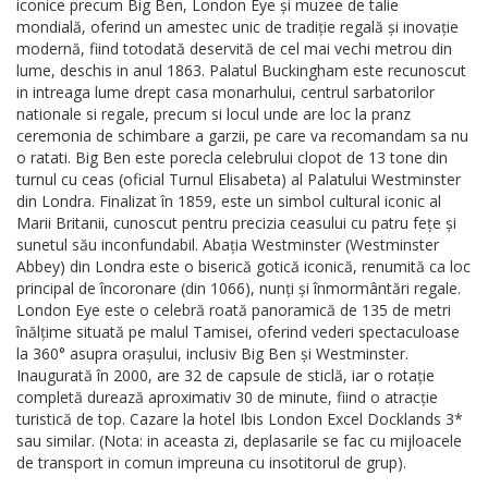
iconice precum Big Ben, London Eye și muzee de talie
mondială, oferind un amestec unic de tradiție regală și inovație
modernă, fiind totodată deservită de cel mai vechi metrou din
lume, deschis in anul 1863. Palatul Buckingham este recunoscut
in intreaga lume drept casa monarhului, centrul sarbatorilor
nationale si regale, precum si locul unde are loc la pranz
ceremonia de schimbare a garzii, pe care va recomandam sa nu
o ratati. Big Ben este porecla celebrului clopot de 13 tone din
turnul cu ceas (oficial Turnul Elisabeta) al Palatului Westminster
din Londra. Finalizat în 1859, este un simbol cultural iconic al
Marii Britanii, cunoscut pentru precizia ceasului cu patru fețe și
sunetul său inconfundabil. Abația Westminster (Westminster
Abbey) din Londra este o biserică gotică iconică, renumită ca loc
principal de încoronare (din 1066), nunți și înmormântări regale.
London Eye este o celebră roată panoramică de 135 de metri
înălțime situată pe malul Tamisei, oferind vederi spectaculoase
la 360° asupra orașului, inclusiv Big Ben și Westminster.
Inaugurată în 2000, are 32 de capsule de sticlă, iar o rotație
completă durează aproximativ 30 de minute, fiind o atracție
turistică de top. Cazare la hotel Ibis London Excel Docklands 3*
sau similar. (Nota: in aceasta zi, deplasarile se fac cu mijloacele
de transport in comun impreuna cu insotitorul de grup).