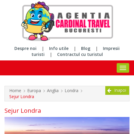
Despre noi
|
Info utile
|
Blog
|
Impresii
turisti
|
Contractul cu turistul
Inapoi
Home
Europa
Anglia
Londra
Sejur Londra
Sejur Londra