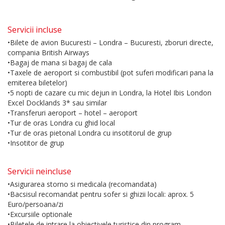
Servicii incluse
•Bilete de avion Bucuresti – Londra – Bucuresti, zboruri directe,
compania British Airways
•Bagaj de mana si bagaj de cala
•Taxele de aeroport si combustibil (pot suferi modificari pana la
emiterea biletelor)
•5 nopti de cazare cu mic dejun in Londra, la Hotel Ibis London
Excel Docklands 3* sau similar
•Transferuri aeroport – hotel – aeroport
•Tur de oras Londra cu ghid local
•Tur de oras pietonal Londra cu insotitorul de grup
•Insotitor de grup
Servicii neincluse
•Asigurarea storno si medicala (recomandata)
•Bacsisul recomandat pentru sofer si ghizii locali: aprox. 5
Euro/persoana/zi
•Excursiile optionale
•Biletele de intrare la obiectivele turistice din program