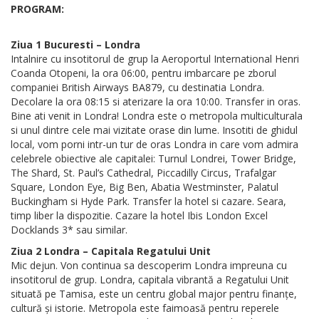
PROGRAM:
Ziua 1 Bucuresti – Londra
Intalnire cu insotitorul de grup la Aeroportul International Henri
Coanda Otopeni, la ora 06:00, pentru imbarcare pe zborul
companiei British Airways BA879, cu destinatia Londra.
Decolare la ora 08:15 si aterizare la ora 10:00. Transfer in oras.
Bine ati venit in Londra! Londra este o metropola multiculturala
si unul dintre cele mai vizitate orase din lume. Insotiti de ghidul
local, vom porni intr-un tur de oras Londra in care vom admira
celebrele obiective ale capitalei: Turnul Londrei, Tower Bridge,
The Shard, St. Paul’s Cathedral, Piccadilly Circus, Trafalgar
Square, London Eye, Big Ben, Abatia Westminster, Palatul
Buckingham si Hyde Park. Transfer la hotel si cazare. Seara,
timp liber la dispozitie. Cazare la hotel Ibis London Excel
Docklands 3* sau similar.
Ziua 2 Londra – Capitala Regatului Unit
Mic dejun. Von continua sa descoperim Londra impreuna cu
insotitorul de grup. Londra, capitala vibrantă a Regatului Unit
situată pe Tamisa, este un centru global major pentru finanțe,
cultură și istorie. Metropola este faimoasă pentru reperele