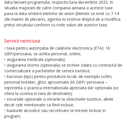
data lansarii programului, respectiv luna decembrie 2025. In
situatia majorarii de catre compania aeriana a acestor taxe
pana la data emiterii biletelor de avion (biletele se emit cu 7-14
zile inainte de plecare), agentia isi rezerva dreptul de a modifica
pretul circuitului conform cu noile valori ale acestor taxe.
Servicii neincluse
• taxa pentru autorizatia de calatorie electronica (ETA): 16
GBP/persoana, se achita personal, online;
• asigurarea medicala (optionala);
• asigurarea storno (optionala) se incheie odata cu contractul de
comercializare a pachetelor de servicii turistice;
• bacsisuri (tips) pentru prestatorii locali, de exemplu soferi,
personal hotelier, ghizi: aproximativ 60 GBP/ persoana –
reprezinta o practica internationala apreciata dar optionala (se
ofera la sosirea in tara de destinatie);
• excursiile optionale si intrarile la obiectivele turistice, altele
decat cele mentionate ca fiind incluse;
• bauturile alcoolice sau racoritoare la mesele incluse in
program;