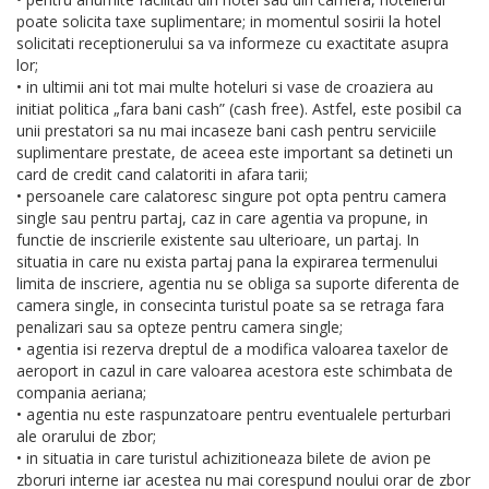
poate solicita taxe suplimentare; in momentul sosirii la hotel
solicitati receptionerului sa va informeze cu exactitate asupra
lor;
• in ultimii ani tot mai multe hoteluri si vase de croaziera au
initiat politica „fara bani cash” (cash free). Astfel, este posibil ca
unii prestatori sa nu mai incaseze bani cash pentru serviciile
suplimentare prestate, de aceea este important sa detineti un
card de credit cand calatoriti in afara tarii;
• persoanele care calatoresc singure pot opta pentru camera
single sau pentru partaj, caz in care agentia va propune, in
functie de inscrierile existente sau ulterioare, un partaj. In
situatia in care nu exista partaj pana la expirarea termenului
limita de inscriere, agentia nu se obliga sa suporte diferenta de
camera single, in consecinta turistul poate sa se retraga fara
penalizari sau sa opteze pentru camera single;
• agentia isi rezerva dreptul de a modifica valoarea taxelor de
aeroport in cazul in care valoarea acestora este schimbata de
compania aeriana;
• agentia nu este raspunzatoare pentru eventualele perturbari
ale orarului de zbor;
• in situatia in care turistul achizitioneaza bilete de avion pe
zboruri interne iar acestea nu mai corespund noului orar de zbor