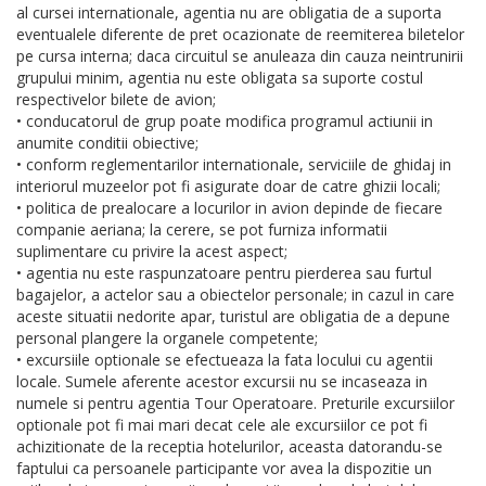
al cursei internationale, agentia nu are obligatia de a suporta
eventualele diferente de pret ocazionate de reemiterea biletelor
pe cursa interna; daca circuitul se anuleaza din cauza neintrunirii
grupului minim, agentia nu este obligata sa suporte costul
respectivelor bilete de avion;
• conducatorul de grup poate modifica programul actiunii in
anumite conditii obiective;
• conform reglementarilor internationale, serviciile de ghidaj in
interiorul muzeelor pot fi asigurate doar de catre ghizii locali;
• politica de prealocare a locurilor in avion depinde de fiecare
companie aeriana; la cerere, se pot furniza informatii
suplimentare cu privire la acest aspect;
• agentia nu este raspunzatoare pentru pierderea sau furtul
bagajelor, a actelor sau a obiectelor personale; in cazul in care
aceste situatii nedorite apar, turistul are obligatia de a depune
personal plangere la organele competente;
• excursiile optionale se efectueaza la fata locului cu agentii
locale. Sumele aferente acestor excursii nu se incaseaza in
numele si pentru agentia Tour Operatoare. Preturile excursiilor
optionale pot fi mai mari decat cele ale excursiilor ce pot fi
achizitionate de la receptia hotelurilor, aceasta datorandu-se
faptului ca persoanele participante vor avea la dispozitie un