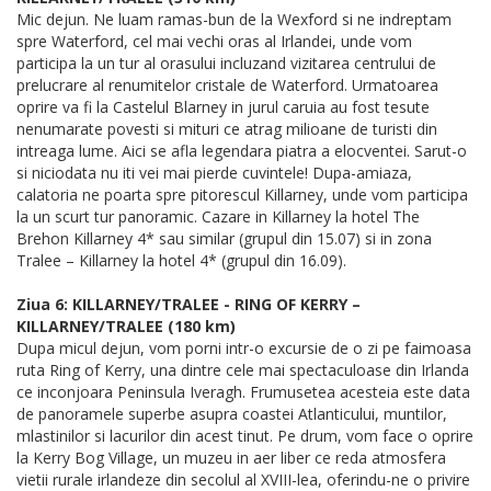
Mic dejun. Ne luam ramas-bun de la Wexford si ne indreptam
spre Waterford, cel mai vechi oras al Irlandei, unde vom
participa la un tur al orasului incluzand vizitarea centrului de
prelucrare al renumitelor cristale de Waterford. Urmatoarea
oprire va fi la Castelul Blarney in jurul caruia au fost tesute
nenumarate povesti si mituri ce atrag milioane de turisti din
intreaga lume. Aici se afla legendara piatra a elocventei. Sarut-o
si niciodata nu iti vei mai pierde cuvintele! Dupa-amiaza,
calatoria ne poarta spre pitorescul Killarney, unde vom participa
la un scurt tur panoramic. Cazare in Killarney la hotel The
Brehon Killarney 4* sau similar (grupul din 15.07) si in zona
Tralee – Killarney la hotel 4* (grupul din 16.09).
Ziua 6: KILLARNEY/TRALEE - RING OF KERRY –
KILLARNEY/TRALEE (180 km)
Dupa micul dejun, vom porni intr-o excursie de o zi pe faimoasa
ruta Ring of Kerry, una dintre cele mai spectaculoase din Irlanda
ce inconjoara Peninsula Iveragh. Frumusetea acesteia este data
de panoramele superbe asupra coastei Atlanticului, muntilor,
mlastinilor si lacurilor din acest tinut. Pe drum, vom face o oprire
la Kerry Bog Village, un muzeu in aer liber ce reda atmosfera
vietii rurale irlandeze din secolul al XVIII-lea, oferindu-ne o privire