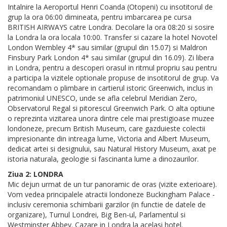
Intalnire la Aeroportul Henri Coanda (Otopeni) cu insotitorul de
grup la ora 06:00 dimineata, pentru imbarcarea pe cursa
BRITISH AIRWAYS catre Londra. Decolare la ora 08:20 si sosire
la Londra la ora locala 10:00. Transfer si cazare la hotel Novotel
London Wembley 4* sau similar (grupul din 15.07) si Maldron
Finsbury Park London 4* sau similar (grupul din 16.09). Zi libera
in Londra, pentru a descoperi orasul in ritmul propriu sau pentru
a participa la vizitele optionale propuse de insotitorul de grup. Va
recomandam o plimbare in cartierul istoric Greenwich, inclus in
patrimoniul UNESCO, unde se afla celebrul Meridian Zero,
Observatorul Regal si pitorescul Greenwich Park. O alta optiune
o reprezinta vizitarea unora dintre cele mai prestigioase muzee
londoneze, precum British Museum, care gazduieste colectii
impresionante din intreaga lume, Victoria and Albert Museum,
dedicat artei si designului, sau Natural History Museum, axat pe
istoria naturala, geologie si fascinanta lume a dinozaurilor.
Ziua 2: LONDRA
Mic dejun urmat de un tur panoramic de oras (vizite exterioare).
Vom vedea principalele atractii londoneze Buckingham Palace -
inclusiv ceremonia schimbarii garzilor (in functie de datele de
organizare), Turnul Londrei, Big Ben-ul, Parlamentul si
Westminster Abbey. Cazare in Londra la acelasi hotel.