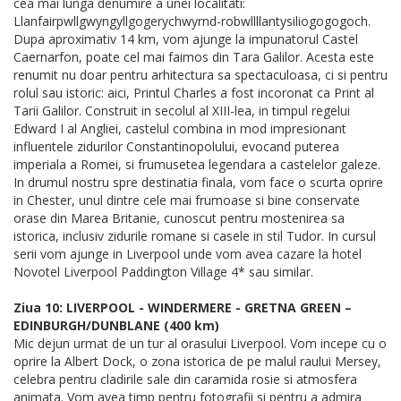
cea mai lunga denumire a unei localitati:
Llanfairpwllgwyngyllgogerychwyrnd-robwllllantysiliogogogoch.
Dupa aproximativ 14 km, vom ajunge la impunatorul Castel
Caernarfon, poate cel mai faimos din Tara Galilor. Acesta este
renumit nu doar pentru arhitectura sa spectaculoasa, ci si pentru
rolul sau istoric: aici, Printul Charles a fost incoronat ca Print al
Tarii Galilor. Construit in secolul al XIII-lea, in timpul regelui
Edward I al Angliei, castelul combina in mod impresionant
influentele zidurilor Constantinopolului, evocand puterea
imperiala a Romei, si frumusetea legendara a castelelor galeze.
In drumul nostru spre destinatia finala, vom face o scurta oprire
in Chester, unul dintre cele mai frumoase si bine conservate
orase din Marea Britanie, cunoscut pentru mostenirea sa
istorica, inclusiv zidurile romane si casele in stil Tudor. In cursul
serii vom ajunge in Liverpool unde vom avea cazare la hotel
Novotel Liverpool Paddington Village 4* sau similar.
Ziua 10: LIVERPOOL - WINDERMERE - GRETNA GREEN –
EDINBURGH/DUNBLANE (400 km)
Mic dejun urmat de un tur al orasului Liverpool. Vom incepe cu o
oprire la Albert Dock, o zona istorica de pe malul raului Mersey,
celebra pentru cladirile sale din caramida rosie si atmosfera
animata. Vom avea timp pentru fotografii si pentru a admira