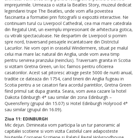
imprejurimile. Urmeaza o vizita la Beatles Story, muzeul dedicat
legendarei trupe The Beatles, unde vom afla povestea
fascinanta a formatiei prin fotografii si expozitii interactive. Ne
continuam turul cu Liverpool Cathedral, cea mai mare catedrala
din Regatul Unit, un exemplu impresionant de arhitectura gotica,
cu vitralii spectaculoase. Ne despartim de Liverpool si pornim
spre nord, traversand peisajele incantatoare din Districtul
Lacurilor. Ne vom opri in oraselul Windermere, situat pe malul
celui mai mare lac natural din Anglia, unde vom avea timp
pentru servirea pranzului (neinclus). Traversam granita in Scotia
si vizitam Gretna Green, un loc faimos pentru oficierea
casatoriilor. Acest sat pitoresc atrage peste 5000 de nunti anual,
traditie ce dateaza din 1754, cand tinerii din Anglia fugeau in
Scotia pentru a se casatori fara acordul parintilor, Gretna Green
fiind primul sat dupa granita. Seara, vom avea cazare la hotel
Dakota Edinburgh 4* sau similar din zona Edinburgh –
Queensferry (grupul din 15.07) si Hotel Edinburgh Holyrood 4*
sau similar (grupul din 16.09).
Ziua 11: EDINBURGH
Mic dejun. Dimineata vom participa la un tur panoramic al
capitalei scotiene si vom vizita Castelul care adaposteste
bijuteriile Coroanei Scotiene si Palatul Regal Holyroodhouse,