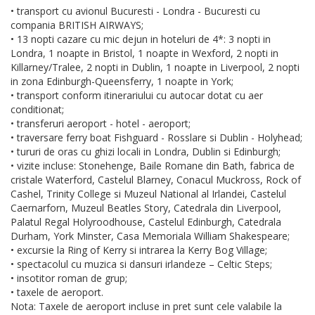
• transport cu avionul Bucuresti - Londra - Bucuresti cu
compania BRITISH AIRWAYS;
• 13 nopti cazare cu mic dejun in hoteluri de 4*: 3 nopti in
Londra, 1 noapte in Bristol, 1 noapte in Wexford, 2 nopti in
Killarney/Tralee, 2 nopti in Dublin, 1 noapte in Liverpool, 2 nopti
in zona Edinburgh-Queensferry, 1 noapte in York;
• transport conform itinerariului cu autocar dotat cu aer
conditionat;
• transferuri aeroport - hotel - aeroport;
• traversare ferry boat Fishguard - Rosslare si Dublin - Holyhead;
• tururi de oras cu ghizi locali in Londra, Dublin si Edinburgh;
• vizite incluse: Stonehenge, Baile Romane din Bath, fabrica de
cristale Waterford, Castelul Blarney, Conacul Muckross, Rock of
Cashel, Trinity College si Muzeul National al Irlandei, Castelul
Caernarforn, Muzeul Beatles Story, Catedrala din Liverpool,
Palatul Regal Holyroodhouse, Castelul Edinburgh, Catedrala
Durham, York Minster, Casa Memoriala William Shakespeare;
• excursie la Ring of Kerry si intrarea la Kerry Bog Village;
• spectacolul cu muzica si dansuri irlandeze – Celtic Steps;
• insotitor roman de grup;
• taxele de aeroport.
Nota: Taxele de aeroport incluse in pret sunt cele valabile la