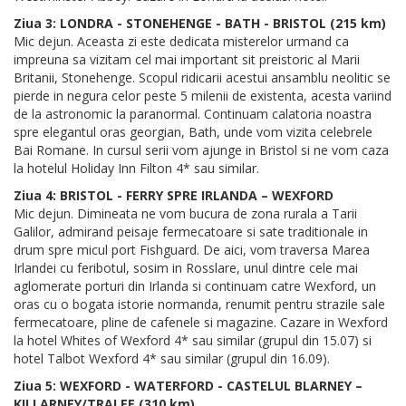
Ziua 3: LONDRA - STONEHENGE - BATH - BRISTOL (215 km)
Mic dejun. Aceasta zi este dedicata misterelor urmand ca
impreuna sa vizitam cel mai important sit preistoric al Marii
Britanii, Stonehenge. Scopul ridicarii acestui ansamblu neolitic se
pierde in negura celor peste 5 milenii de existenta, acesta variind
de la astronomic la paranormal. Continuam calatoria noastra
spre elegantul oras georgian, Bath, unde vom vizita celebrele
Bai Romane. In cursul serii vom ajunge in Bristol si ne vom caza
la hotelul Holiday Inn Filton 4* sau similar.
Ziua 4: BRISTOL - FERRY SPRE IRLANDA – WEXFORD
Mic dejun. Dimineata ne vom bucura de zona rurala a Tarii
Galilor, admirand peisaje fermecatoare si sate traditionale in
drum spre micul port Fishguard. De aici, vom traversa Marea
Irlandei cu feribotul, sosim in Rosslare, unul dintre cele mai
aglomerate porturi din Irlanda si continuam catre Wexford, un
oras cu o bogata istorie normanda, renumit pentru strazile sale
fermecatoare, pline de cafenele si magazine. Cazare in Wexford
la hotel Whites of Wexford 4* sau similar (grupul din 15.07) si
hotel Talbot Wexford 4* sau similar (grupul din 16.09).
Ziua 5: WEXFORD - WATERFORD - CASTELUL BLARNEY –
KILLARNEY/TRALEE (310 km)