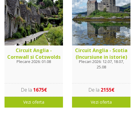
Circuit Anglia -
Circuit Anglia - Scotia
Cornwall si Cotswolds
(Incursiune in istorie)
Plecare 2026: 01.08
Plecari 2026: 12.07, 18.07,
25.08
De la
1675€
De la
2155€
Vezi oferta
Vezi oferta