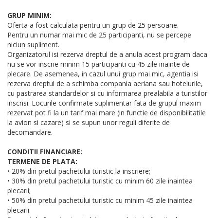
GRUP MINIM:
Oferta a fost calculata pentru un grup de 25 persoane.
Pentru un numar mai mic de 25 participanti, nu se percepe
niciun supliment.
Organizatorul isi rezerva dreptul de a anula acest program daca
nu se vor inscrie minim 15 participanti cu 45 zile inainte de
plecare. De asemenea, in cazul unui grup mai mic, agentia isi
rezerva dreptul de a schimba compania aeriana sau hotelurile,
cu pastrarea standardelor si cu informarea prealabila a turistilor
inscrisi. Locurile confirmate suplimentar fata de grupul maxim
rezervat pot fi la un tarif mai mare (in functie de disponibilitatile
la avion si cazare) si se supun unor reguli diferite de
decomandare.
CONDITII FINANCIARE:
TERMENE DE PLATA:
• 20% din pretul pachetului turistic la inscriere;
• 30% din pretul pachetului turistic cu minim 60 zile inaintea
plecarii;
• 50% din pretul pachetului turistic cu minim 45 zile inaintea
plecarii.