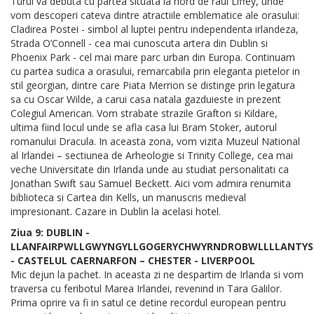
Turul va debuta cu partea situata la nord de raul Liffey, unde
vom descoperi cateva dintre atractiile emblematice ale orasului:
Cladirea Postei - simbol al luptei pentru independenta irlandeza,
Strada O’Connell - cea mai cunoscuta artera din Dublin si
Phoenix Park - cel mai mare parc urban din Europa. Continuam
cu partea sudica a orasului, remarcabila prin eleganta pietelor in
stil georgian, dintre care Piata Merrion se distinge prin legatura
sa cu Oscar Wilde, a carui casa natala gazduieste in prezent
Colegiul American. Vom strabate strazile Grafton si Kildare,
ultima fiind locul unde se afla casa lui Bram Stoker, autorul
romanului Dracula. In aceasta zona, vom vizita Muzeul National
al Irlandei – sectiunea de Arheologie si Trinity College, cea mai
veche Universitate din Irlanda unde au studiat personalitati ca
Jonathan Swift sau Samuel Beckett. Aici vom admira renumita
biblioteca si Cartea din Kells, un manuscris medieval
impresionant. Cazare in Dublin la acelasi hotel.
Ziua 9: DUBLIN -
LLANFAIRPWLLGWYNGYLLGOGERYCHWYRNDROBWLLLLANTYS
- CASTELUL CAERNARFON – CHESTER - LIVERPOOL
Mic dejun la pachet. In aceasta zi ne despartim de Irlanda si vom
traversa cu feribotul Marea Irlandei, revenind in Tara Galilor.
Prima oprire va fi in satul ce detine recordul european pentru