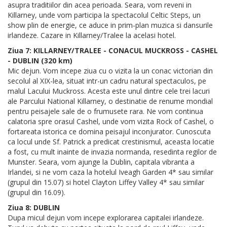
asupra traditiilor din acea perioada. Seara, vom reveni in
Killarney, unde vom participa la spectacolul Celtic Steps, un
show plin de energie, ce aduce in prim-plan muzica si dansurile
irlandeze. Cazare in Killarney/Tralee la acelasi hotel.
Ziua 7: KILLARNEY/TRALEE - CONACUL MUCKROSS - CASHEL
- DUBLIN (320 km)
Mic dejun. Vom incepe ziua cu o vizita la un conac victorian din
secolul al XIX-lea, situat intr-un cadru natural spectaculos, pe
malul Lacului Muckross. Acesta este unul dintre cele trei lacuri
ale Parcului National Killarney, o destinatie de renume mondial
pentru peisajele sale de o frumusete rara. Ne vom continua
calatoria spre orasul Cashel, unde vom vizita Rock of Cashel, o
fortareata istorica ce domina peisajul inconjurator. Cunoscuta
ca locul unde Sf. Patrick a predicat crestinismul, aceasta locatie
a fost, cu mult inainte de invazia normanda, resedinta regilor de
Munster. Seara, vom ajunge la Dublin, capitala vibranta a
Irlandei, si ne vom caza la hotelul Iveagh Garden 4* sau similar
(grupul din 15.07) si hotel Clayton Liffey Valley 4* sau similar
(grupul din 16.09).
Ziua 8: DUBLIN
Dupa micul dejun vom incepe explorarea capitalei irlandeze.