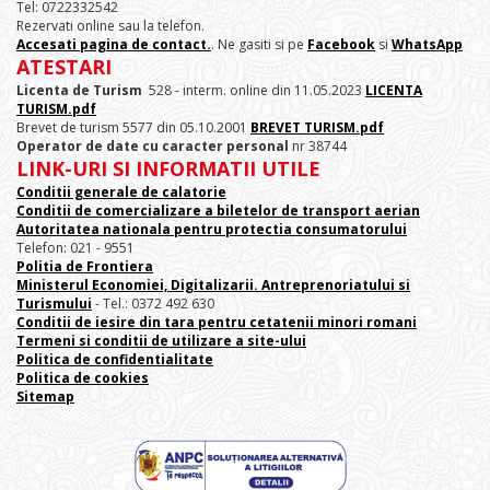
Tel: 0722332542
Rezervati online sau la telefon.
Accesati pagina de contact.
. Ne gasiti si pe
Facebook
si
WhatsApp
ATESTARI
Licenta de Turism
528 - interm. online din 11.05.2023
LICENTA
TURISM.pdf
Brevet de turism 5577 din 05.10.2001
BREVET TURISM.pdf
Operator de date cu caracter personal
nr 38744
LINK-URI SI INFORMATII UTILE
Conditii generale de calatorie
Conditii de comercializare a biletelor de transport aerian
Autoritatea nationala pentru protectia consumatorului
Telefon: 021 - 9551
Politia de Frontiera
Ministerul Economiei, Digitalizarii. Antreprenoriatului
si
Turismului
- Tel.: 0372 492 630
Conditii de iesire din tara pentru cetatenii minori romani
Termeni si conditii de utilizare a site-ului
Politica de confidentialitate
Politica de cookies
Sitemap