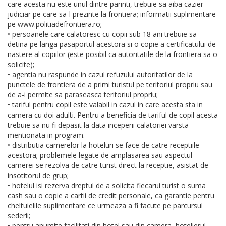
care acesta nu este unul dintre parinti, trebuie sa aiba cazier
judiciar pe care sa-l prezinte la frontiera; informatii suplimentare
pe www.politiadefrontiera.ro;
• persoanele care calatoresc cu copii sub 18 ani trebuie sa
detina pe langa pasaportul acestora si o copie a certificatului de
nastere al copiilor (este posibil ca autoritatile de la frontiera sa o
solicite);
• agentia nu raspunde in cazul refuzului autoritatilor de la
punctele de frontiera de a primi turistul pe teritoriul propriu sau
de a-i permite sa paraseasca teritoriul propriu;
• tariful pentru copil este valabil in cazul in care acesta sta in
camera cu doi adulti. Pentru a beneficia de tariful de copil acesta
trebuie sa nu fi depasit la data inceperii calatoriei varsta
mentionata in program.
• distributia camerelor la hoteluri se face de catre receptiile
acestora; problemele legate de amplasarea sau aspectul
camerei se rezolva de catre turist direct la receptie, asistat de
insotitorul de grup;
• hotelul isi rezerva dreptul de a solicita fiecarui turist o suma
cash sau o copie a cartii de credit personale, ca garantie pentru
cheltuielile suplimentare ce urmeaza a fi facute pe parcursul
sederii;
• pentru anumite facilitati din hotel sau din camera, hotelierul