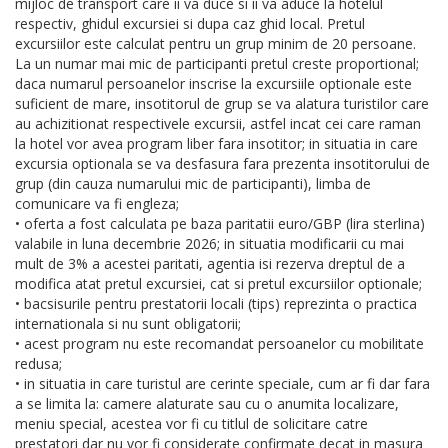
mijloc de transport care ii va duce si ii va aduce la hotelul
respectiv, ghidul excursiei si dupa caz ghid local. Pretul
excursiilor este calculat pentru un grup minim de 20 persoane.
La un numar mai mic de participanti pretul creste proportional;
daca numarul persoanelor inscrise la excursiile optionale este
suficient de mare, insotitorul de grup se va alatura turistilor care
au achizitionat respectivele excursii, astfel incat cei care raman
la hotel vor avea program liber fara insotitor; in situatia in care
excursia optionala se va desfasura fara prezenta insotitorului de
grup (din cauza numarului mic de participanti), limba de
comunicare va fi engleza;
• oferta a fost calculata pe baza paritatii euro/GBP (lira sterlina)
valabile in luna decembrie 2026; in situatia modificarii cu mai
mult de 3% a acestei paritati, agentia isi rezerva dreptul de a
modifica atat pretul excursiei, cat si pretul excursiilor optionale;
• bacsisurile pentru prestatorii locali (tips) reprezinta o practica
internationala si nu sunt obligatorii;
• acest program nu este recomandat persoanelor cu mobilitate
redusa;
• in situatia in care turistul are cerinte speciale, cum ar fi dar fara
a se limita la: camere alaturate sau cu o anumita localizare,
meniu special, acestea vor fi cu titlul de solicitare catre
prestatori dar nu vor fi considerate confirmate decat in masura