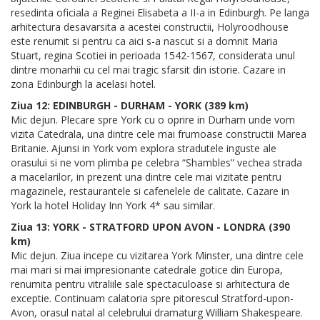
resedinta oficiala a Reginei Elisabeta a II-a in Edinburgh. Pe langa
arhitectura desavarsita a acestei constructii, Holyroodhouse
este renumit si pentru ca aici s-a nascut si a domnit Maria
Stuart, regina Scotiei in perioada 1542-1567, considerata unul
dintre monarhii cu cel mai tragic sfarsit din istorie. Cazare in
zona Edinburgh la acelasi hotel.
Ziua 12: EDINBURGH - DURHAM - YORK (389 km)
Mic dejun. Plecare spre York cu o oprire in Durham unde vom
vizita Catedrala, una dintre cele mai frumoase constructii Marea
Britanie. Ajunsi in York vom explora stradutele inguste ale
orasului si ne vom plimba pe celebra “Shambles” vechea strada
a macelarilor, in prezent una dintre cele mai vizitate pentru
magazinele, restaurantele si cafenelele de calitate. Cazare in
York la hotel Holiday Inn York 4* sau similar.
Ziua 13: YORK - STRATFORD UPON AVON - LONDRA (390
km)
Mic dejun. Ziua incepe cu vizitarea York Minster, una dintre cele
mai mari si mai impresionante catedrale gotice din Europa,
renumita pentru vitraliile sale spectaculoase si arhitectura de
exceptie. Continuam calatoria spre pitorescul Stratford-upon-
Avon, orasul natal al celebrului dramaturg William Shakespeare.