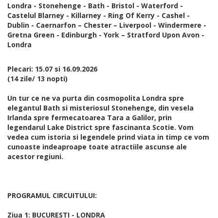
Londra - Stonehenge - Bath - Bristol - Waterford -
Castelul Blarney - Killarney - Ring Of Kerry - Cashel -
Dublin - Caernarfon – Chester – Liverpool - Windermere -
Gretna Green - Edinburgh - York – Stratford Upon Avon -
Londra
Plecari: 15.07 si 16.09.2026
(14 zile/ 13 nopti)
Un tur ce ne va purta din cosmopolita Londra spre
elegantul Bath si misteriosul Stonehenge, din vesela
Irlanda spre fermecatoarea Tara a Galilor, prin
legendarul Lake District spre fascinanta Scotie. Vom
vedea cum istoria si legendele prind viata in timp ce vom
cunoaste indeaproape toate atractiile ascunse ale
acestor regiuni.
PROGRAMUL CIRCUITULUI:
Ziua 1: BUCURESTI - LONDRA