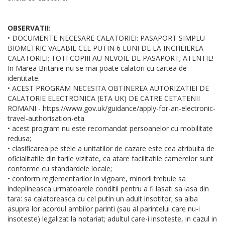
OBSERVATII:
• DOCUMENTE NECESARE CALATORIEI: PASAPORT SIMPLU
BIOMETRIC VALABIL CEL PUTIN 6 LUNI DE LA INCHEIEREA
CALATORIEI; TOTI COPIII AU NEVOIE DE PASAPORT; ATENTIE!
In Marea Britanie nu se mai poate calatori cu cartea de
identitate.
• ACEST PROGRAM NECESITA OBTINEREA AUTORIZATIEI DE
CALATORIE ELECTRONICA (ETA UK) DE CATRE CETATENII
ROMANI - https://www.gov.uk/guidance/apply-for-an-electronic-
travel-authorisation-eta
• acest program nu este recomandat persoanelor cu mobilitate
redusa;
• clasificarea pe stele a unitatilor de cazare este cea atribuita de
oficialitatile din tarile vizitate, ca atare facilitatile camerelor sunt
conforme cu standardele locale;
• conform reglementarilor in vigoare, minorii trebuie sa
indeplineasca urmatoarele conditii pentru a fi lasati sa iasa din
tara: sa calatoreasca cu cel putin un adult insotitor; sa aiba
asupra lor acordul ambilor parinti (sau al parintelui care nu-i
insoteste) legalizat la notariat; adultul care-i insoteste, in cazul in