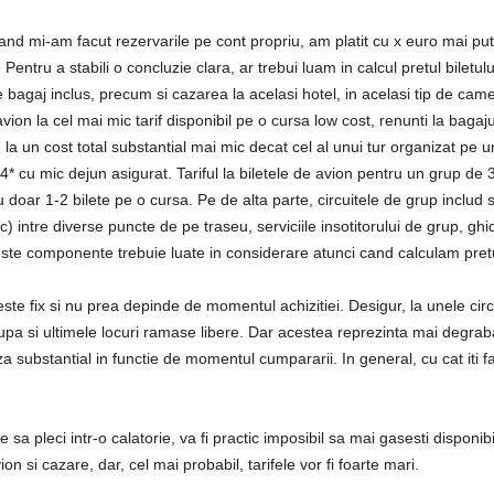
and mi-am facut rezervarile pe cont propriu, am platit cu x euro mai puti
Pentru a stabili o concluzie clara, ar trebui luam in calcul pretul biletul
 bagaj inclus, precum si cazarea la acelasi hotel, in acelasi tip de ca
vion la cel mai mic tarif disponibil pe o cursa low cost, renunti la bagaj
 la un cost total substantial mai mic decat cel al unui tur organizat pe
 4* cu mic dejun asigurat. Tariful la biletele de avion pentru un grup de
doar 1-2 bilete pe o cursa. Pe de alta parte, circuitele de grup includ si
intre diverse puncte de pe traseu, serviciile insotitorului de grup, ghid 
ste componente trebuie luate in considerare atunci cand calculam pretul
este fix si nu prea depinde de momentul achizitiei. Desigur, la unele circ
cupa si ultimele locuri ramase libere. Dar acestea reprezinta mai degrab
za substantial in functie de momentul cumpararii. In general, cu cat iti f
 sa pleci intr-o calatorie, va fi practic imposibil sa mai gasesti disponib
ion si cazare, dar, cel mai probabil, tarifele vor fi foarte mari.