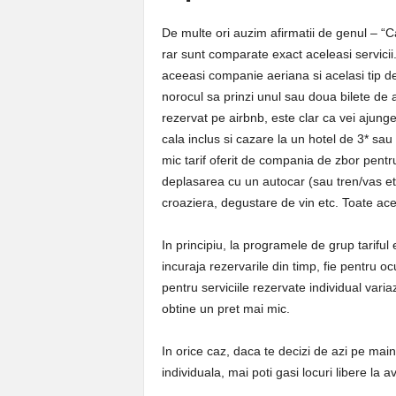
De multe ori auzim afirmatii de genul – “C
rar sunt comparate exact aceleasi servicii. 
aceeasi companie aeriana si acelasi tip de
norocul sa prinzi unul sau doua bilete de a
rezervat pe airbnb, este clar ca vei ajunge
cala inclus si cazare la un hotel de 3* sau
mic tarif oferit de compania de zbor pentru 
deplasarea cu un autocar (sau tren/vas etc) 
croaziera, degustare de vin etc. Toate ace
In principiu, la programele de grup tariful 
incuraja rezervarile din timp, fie pentru o
pentru serviciile rezervate individual varia
obtine un pret mai mic.
In orice caz, daca te decizi de azi pe maine
individuala, mai poti gasi locuri libere la av