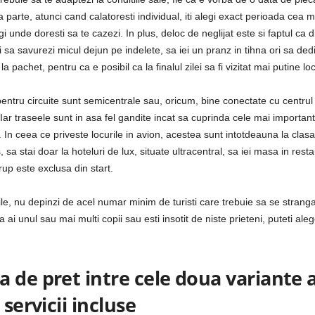
 parte, atunci cand calatoresti individual, iti alegi exact perioada cea mai
gi unde doresti sa te cazezi. In plus, deloc de neglijat este si faptul ca
i sa savurezi micul dejun pe indelete, sa iei un pranz in tihna ori sa dedi
 pachet, pentru ca e posibil ca la finalul zilei sa fi vizitat mai putine lo
pentru circuite sunt semicentrale sau, oricum, bine conectate cu centrul 
ar traseele sunt in asa fel gandite incat sa cuprinda cele mai importante 
e. In ceea ce priveste locurile in avion, acestea sunt intotdeauna la cl
sa stai doar la hoteluri de lux, situate ultracentral, sa iei masa in restau
rup este exclusa din start.
arile, nu depinzi de acel numar minim de turisti care trebuie sa se strang
 unul sau mai multi copii sau esti insotit de niste prieteni, puteti aleg
 de pret intre cele doua variante a
servicii incluse