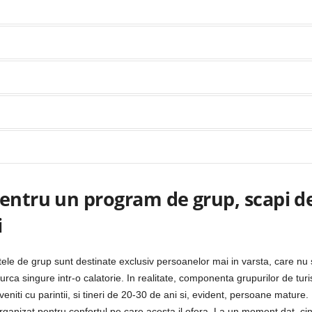
pentru un program de grup, scapi d
i
tele de grup sunt destinate exclusiv persoanelor mai in varsta, care nu
urca singure intr-o calatorie. In realitate, componenta grupurilor de turi
eniti cu parintii, si tineri de 20-30 de ani si, evident, persoane mature.
 organizat pentru confortul pe care acesta il ofera. La un moment dat, c