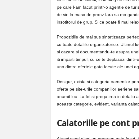
pe care l-am facut printr-o agentie de tur
de vin la masa de pranz fara sa ma gandes
insotitorul de grup. Si ce poate fi mai rela
Propozitiile de mai sus sintetizeaza perfe
cu toate detaliile organizatorice. Ultimul l
si cazare si documentandu-te asupra unei de
iti imparti timpul, cu ce te deplasezi dintr
una dintre ofertele gata facute ale unei ag
Desigur, exista si categoria oamenilor pen
oferte pe site-urile companiilor aeriene sa
anumit loc. La fel si pregatirea in detaliu a
aceasta categorie, evident, varianta calato
Calatoriile pe cont p
Atunci cand alegi un program gata facut, tr