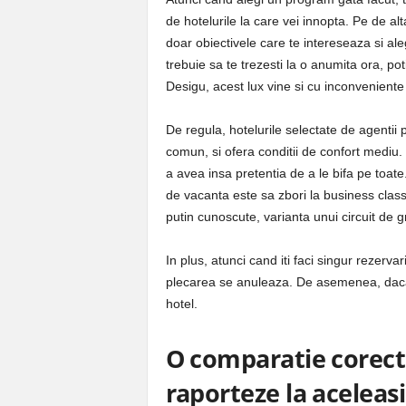
de hotelurile la care vei innopta. Pe de alta
doar obiectivele care te intereseaza si ale
trebuie sa te trezesti la o anumita ora, pot
Desigu, acest lux vine si cu inconveniente la
De regula, hotelurile selectate de agentii 
comun, si ofera conditii de confort mediu. I
a avea insa pretentia de a le bifa pe toat
de vacanta este sa zbori la business class, 
putin cunoscute, varianta unui circuit de g
In plus, atunci cand iti faci singur rezerv
plecarea se anuleaza. De asemenea, daca ai
hotel.
O comparatie corecta
raporteze la aceleasi 