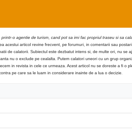
, printr-o agentie de turism, cand pot sa imi fac propriul traseu si sa ca
ea acestui articol revine frecvent, pe forumuri, in comentarii sau postari 
tii de calatorii. Subiectul este dezbatut intens si, de multe ori, nu se a
anta nu o exclude pe cealalta. Putem calatori uneori cu un grup organiza
cem in revista in cele ce urmeaza. Acest articol nu se doreste a fi o ple
contra pe care sa le luam in considerare inainte de a lua o decizie.