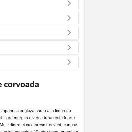
e corvoada
 stapanesc engleza sau o alta limba de
sti care merg in diverse tururi este foarte
 Multi dintre ei calatoresc frecvent, cunosc
ineva imi povestea: “Pentru mine, primul tur