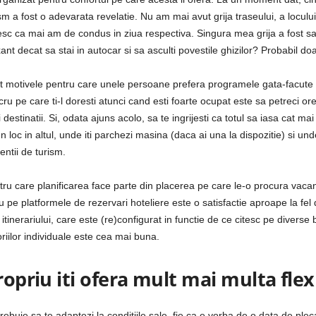
ism a fost o adevarata revelatie. Nu am mai avut grija traseului, a locu
c ca mai am de condus in ziua respectiva. Singura mea grija a fost sa 
xant decat sa stai in autocar si sa asculti povestile ghizilor? Probabil doa
ct motivele pentru care unele persoane prefera programele gata-facute –
ucru pe care ti-l doresti atunci cand esti foarte ocupat este sa petreci or
stinatii. Si, odata ajuns acolo, sa te ingrijesti ca totul sa iasa cat ma
-un loc in altul, unde iti parchezi masina (daca ai una la dispozitie) si 
entii de turism.
tru care planificarea face parte din placerea pe care le-o procura vaca
u pe platformele de rezervari hoteliere este o satisfactie aproape la fe
 itinerariului, care este (re)configurat in functie de ce citesc pe diverse 
riilor individuale este cea mai buna.
ropriu iti ofera mult mai multa flexi
ebuie sa te adaptezi la conditiile sale, fie ca e vorba de o data de ple