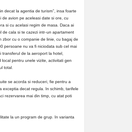
n decat la agentia de turism”, insa foarte
ui de avion pe aceleasi date si ore, cu
mera si cu acelasi regim de masa. Daca ai
ul de cala si te cazezi intr-un apartament
 un zbor cu o companie de linie, cu bagaj de
 30 persoane nu va fi niciodata sub cel mai
 transferul de la aeroport la hotel,
local pentru unele vizite, activitati gen
 total.
uite se acorda si reduceri, fie pentru a
a exceptia decat regula. In schimb, tarifele
aci rezervarea mai din timp, cu atat poti
ilitate la un program de grup. In varianta