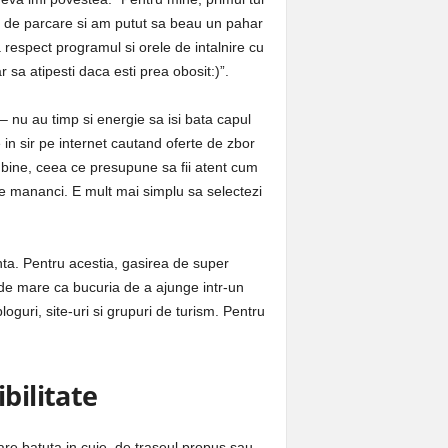
lui de parcare si am putut sa beau un pahar
respect programul si orele de intalnire cu
r sa atipesti daca esti prea obosit:)”.
 nu au timp si energie sa isi bata capul
e in sir pe internet cautand oferte de zbor
i bine, ceea ce presupune sa fii atent cum
unde mananci. E mult mai simplu sa selectezi
nta. Pentru acestia, gasirea de super
l de mare ca bucuria de a ajunge intr-un
bloguri, site-uri si grupuri de turism. Pentru
bilitate
care batuta in cuie, de traseul propus sau