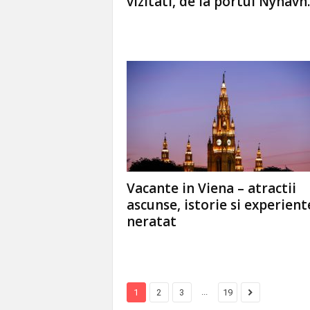
vizitati, de la portul Nyhavn..
Vacante in Viena – atractii
ascunse, istorie si experient
neratat
...
1
2
3
19