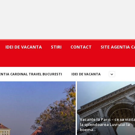
IDEI DE VACANTA
STIRI
CONTACT
SITE AGENTIA 
ENTIA CARDINAL TRAVEL BUCURESTI
IDEI DE VACANTA
Vacante la Paris – ce sa vizita
la splendoarea Luvrului la
boema...