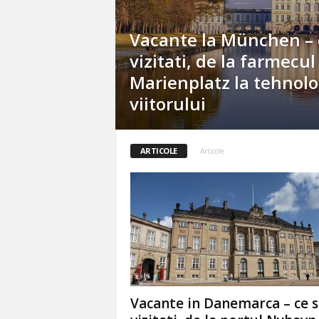
B
u
Vacante la München – 
c
u
vizitati, de la farmecul
r
Marienplatz la tehnolo
e
s
viitorului
t
i
ARTICOLE
Articole
Vacante in Danemarca – ce s