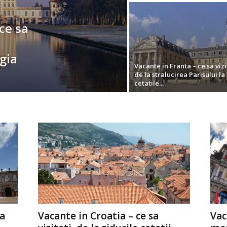
ce sa
gia
Vacante in Franta – ce sa vizi
de la stralucirea Parisului la
cetatile...
a
Vacante in Croatia – ce sa
Vac