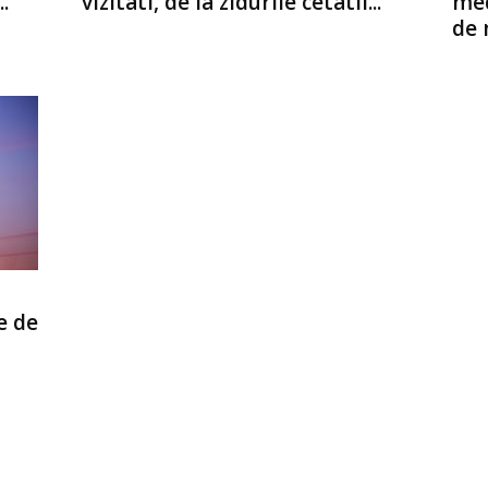
.
vizitati, de la zidurile cetatii...
med
de 
e de