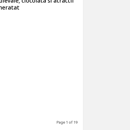
ievale, ciocolata si atractii
neratat
Page 1 of 19