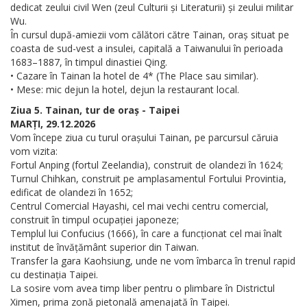
dedicat zeului civil Wen (zeul Culturii și Literaturii) și zeului militar
Wu.
În cursul după-amiezii vom călători către Tainan, oraș situat pe
coasta de sud-vest a insulei, capitală a Taiwanului în perioada
1683–1887, în timpul dinastiei Qing.
• Cazare în Tainan la hotel de 4* (The Place sau similar).
• Mese: mic dejun la hotel, dejun la restaurant local.
Ziua 5. Tainan, tur de oraș - Taipei
MARȚI, 29.12.2026
Vom începe ziua cu turul orașului Tainan, pe parcursul căruia
vom vizita:
Fortul Anping (fortul Zeelandia), construit de olandezi în 1624;
Turnul Chihkan, construit pe amplasamentul Fortului Provintia,
edificat de olandezi în 1652;
Centrul Comercial Hayashi, cel mai vechi centru comercial,
construit în timpul ocupației japoneze;
Templul lui Confucius (1666), în care a funcționat cel mai înalt
institut de învățământ superior din Taiwan.
Transfer la gara Kaohsiung, unde ne vom îmbarca în trenul rapid
cu destinația Taipei.
La sosire vom avea timp liber pentru o plimbare în Districtul
Ximen, prima zonă pietonală amenajată în Taipei.