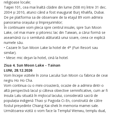
religioase locale;
Taipei 101, cea mai înaltă clădire din lume (508 m) între 31 dec.
2004 și 2010, atunci când a fost inaugurat Burj Khalifa, Dubai.
De pe platforma sa de observare de la etajul 89 vom admira
panorama orașului și împrejurimilor;
În continuare vom pleca spre centrul insulei, spre Sun Moon
Lake, cel mai mare și pitoresc lac din Taiwan, a cărui formă se
aseamănă cu o semilună alăturată unui soare, ceea ce explică
numele său.
• Cazare în Sun Moon Lake la hotel de 4* (Furi Resort sau
similar).
• Mese: mic dejun la hotel, cină la hotel.
Ziua 4. Sun Moon Lake - Tainan
LUNI, 28.12.2026
Vom începe vizitele în zona Lacului Sun Moon cu fabrica de ceai
negru Ho Ho Cha.
Vom continua cu o mini-croazieră, ocazie de a admira dintr-o
altă perspectivă lacul și câteva obiective semnificative, cum ar fi
Insula Lalu situată în mijlocul lacului, considerată sacră de
populația indigenă Thao și Pagoda Ci-En, construită de către
fostul președinte Chiang Kai-shek în memoria mamei sale.
Următoarea vizită o vom face la Templul Wenwu, templu dual,