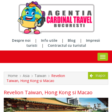
Despre noi
|
Info utile
|
Blog
|
Impresii
turisti
|
Contractul cu turistul
Inapoi
Home
Asia
Taiwan
Revelion
Taiwan, Hong Kong si Macao
Revelion Taiwan, Hong Kong si Macao