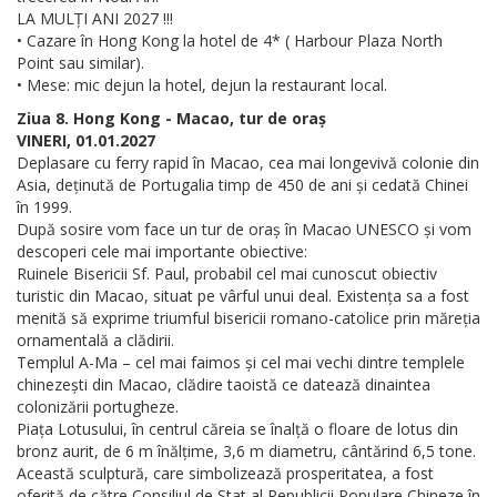
LA MULȚI ANI 2027 !!!
• Cazare în Hong Kong la hotel de 4* ( Harbour Plaza North
Point sau similar).
• Mese: mic dejun la hotel, dejun la restaurant local.
Ziua 8. Hong Kong - Macao, tur de oraș
VINERI, 01.01.2027
Deplasare cu ferry rapid în Macao, cea mai longevivă colonie din
Asia, deținută de Portugalia timp de 450 de ani și cedată Chinei
în 1999.
După sosire vom face un tur de oraș în Macao UNESCO și vom
descoperi cele mai importante obiective:
Ruinele Bisericii Sf. Paul, probabil cel mai cunoscut obiectiv
turistic din Macao, situat pe vârful unui deal. Existența sa a fost
menită să exprime triumful bisericii romano-catolice prin măreția
ornamentală a clădirii.
Templul A-Ma – cel mai faimos și cel mai vechi dintre templele
chinezești din Macao, clădire taoistă ce datează dinaintea
colonizării portugheze.
Piața Lotusului, în centrul căreia se înalță o floare de lotus din
bronz aurit, de 6 m înălțime, 3,6 m diametru, cântărind 6,5 tone.
Această sculptură, care simbolizează prosperitatea, a fost
oferită de către Consiliul de Stat al Republicii Populare Chineze în