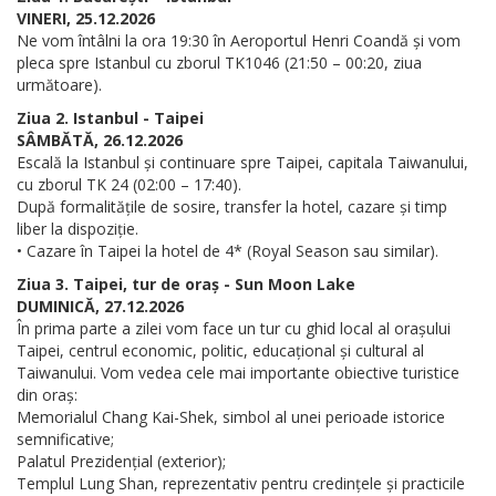
VINERI, 25.12.2026
Ne vom întâlni la ora 19:30 în Aeroportul Henri Coandă și vom
pleca spre Istanbul cu zborul TK1046 (21:50 – 00:20, ziua
următoare).
Ziua 2. Istanbul - Taipei
SÂMBĂTĂ, 26.12.2026
Escală la Istanbul și continuare spre Taipei, capitala Taiwanului,
cu zborul TK 24 (02:00 – 17:40).
După formalitățile de sosire, transfer la hotel, cazare și timp
liber la dispoziție.
• Cazare în Taipei la hotel de 4* (Royal Season sau similar).
Ziua 3. Taipei, tur de oraș - Sun Moon Lake
DUMINICĂ, 27.12.2026
În prima parte a zilei vom face un tur cu ghid local al orașului
Taipei, centrul economic, politic, educațional și cultural al
Taiwanului. Vom vedea cele mai importante obiective turistice
din oraș:
Memorialul Chang Kai-Shek, simbol al unei perioade istorice
semnificative;
Palatul Prezidențial (exterior);
Templul Lung Shan, reprezentativ pentru credințele și practicile