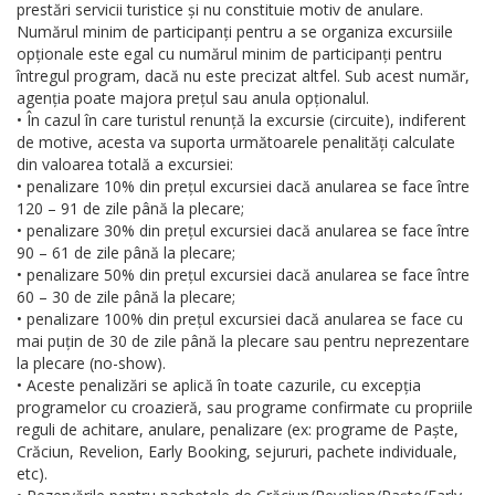
prestări servicii turistice și nu constituie motiv de anulare.
Numărul minim de participanți pentru a se organiza excursiile
opționale este egal cu numărul minim de participanți pentru
întregul program, dacă nu este precizat altfel. Sub acest număr,
agenția poate majora prețul sau anula opționalul.
• În cazul în care turistul renunță la excursie (circuite), indiferent
de motive, acesta va suporta următoarele penalități calculate
din valoarea totală a excursiei:
• penalizare 10% din prețul excursiei dacă anularea se face între
120 – 91 de zile până la plecare;
• penalizare 30% din prețul excursiei dacă anularea se face între
90 – 61 de zile până la plecare;
• penalizare 50% din prețul excursiei dacă anularea se face între
60 – 30 de zile până la plecare;
• penalizare 100% din prețul excursiei dacă anularea se face cu
mai puțin de 30 de zile până la plecare sau pentru neprezentare
la plecare (no-show).
• Aceste penalizări se aplică în toate cazurile, cu excepția
programelor cu croazieră, sau programe confirmate cu propriile
reguli de achitare, anulare, penalizare (ex: programe de Paște,
Crăciun, Revelion, Early Booking, sejururi, pachete individuale,
etc).