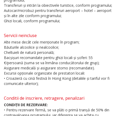
programului;
Transferuri și intrări la obiectivele turistice, conform programului;
Autocar/microbuz pentru transferuri aeroport – hotel – aeroport
și în alte zile conform programului;
Ghizi locali, conform programului;
Servicii neincluse
Alte mese decât cele menționate în program;
Băuturile alcoolice și nealcoolice;
Cheltuieli de natură personală;
Bacșișuri recomandate pentru ghizi locali și șoferi: 55
€/persoană (suma se va înmâna conducătorului de grup);
Asigurare medicală și asigurare storno (recomandate).
Excursii opționale organizate de prestatori locali:
• Croazieră cu cină festivă în Hong Kong (detaliile și tariful vor fi
comunicate ulterior);
Conditii de inscriere, retragere, penalizari
CONDIȚII DE REZERVARE:
• Pentru rezervare fermă, se va plăti o primă tranșă de 50% din
contravaloarea programului, iar diferența se va achita cu