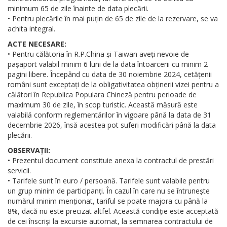
minimum 65 de zile înainte de data plecării.
• Pentru plecările în mai puțin de 65 de zile de la rezervare, se va
achita integral.
ACTE NECESARE:
• Pentru călătoria în R.P.China și Taiwan aveți nevoie de
pașaport valabil minim 6 luni de la data întoarcerii cu minim 2
pagini libere. Începând cu data de 30 noiembrie 2024, cetățenii
români sunt exceptați de la obligativitatea obținerii vizei pentru a
călători în Republica Populara Chineză pentru perioade de
maximum 30 de zile, în scop turistic. Această măsură este
valabilă conform reglementărilor în vigoare până la data de 31
decembrie 2026, însă acestea pot suferi modificări până la data
plecării.
OBSERVAȚII:
• Prezentul document constituie anexa la contractul de prestări
servicii.
• Tarifele sunt în euro / persoană. Tarifele sunt valabile pentru
un grup minim de participanți. În cazul în care nu se întrunește
numărul minim menționat, tariful se poate majora cu până la
8%, dacă nu este precizat altfel. Această condiție este acceptată
de cei înscriși la excursie automat, la semnarea contractului de