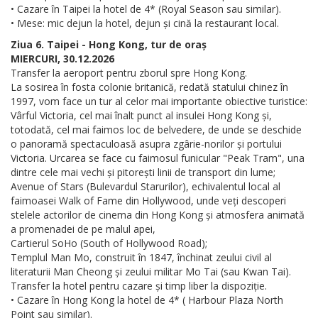
• Cazare în Taipei la hotel de 4* (Royal Season sau similar).
• Mese: mic dejun la hotel, dejun și cină la restaurant local.
Ziua 6. Taipei - Hong Kong, tur de oraș
MIERCURI, 30.12.2026
Transfer la aeroport pentru zborul spre Hong Kong.
La sosirea în fosta colonie britanică, redată statului chinez în
1997, vom face un tur al celor mai importante obiective turistice:
Vârful Victoria, cel mai înalt punct al insulei Hong Kong și,
totodată, cel mai faimos loc de belvedere, de unde se deschide
o panoramă spectaculoasă asupra zgârie-norilor și portului
Victoria. Urcarea se face cu faimosul funicular "Peak Tram", una
dintre cele mai vechi și pitorești linii de transport din lume;
Avenue of Stars (Bulevardul Starurilor), echivalentul local al
faimoasei Walk of Fame din Hollywood, unde veți descoperi
stelele actorilor de cinema din Hong Kong și atmosfera animată
a promenadei de pe malul apei,
Cartierul SoHo (South of Hollywood Road);
Templul Man Mo, construit în 1847, închinat zeului civil al
literaturii Man Cheong și zeului militar Mo Tai (sau Kwan Tai).
Transfer la hotel pentru cazare și timp liber la dispoziție.
• Cazare în Hong Kong la hotel de 4* ( Harbour Plaza North
Point sau similar).