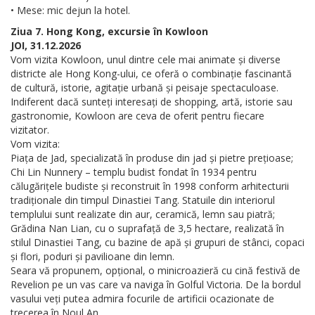
• Mese: mic dejun la hotel.
Ziua 7. Hong Kong, excursie în Kowloon
JOI, 31.12.2026
Vom vizita Kowloon, unul dintre cele mai animate și diverse
districte ale Hong Kong-ului, ce oferă o combinație fascinantă
de cultură, istorie, agitație urbană și peisaje spectaculoase.
Indiferent dacă sunteți interesați de shopping, artă, istorie sau
gastronomie, Kowloon are ceva de oferit pentru fiecare
vizitator.
Vom vizita:
Piața de Jad, specializată în produse din jad și pietre prețioase;
Chi Lin Nunnery – templu budist fondat în 1934 pentru
călugărițele budiste și reconstruit în 1998 conform arhitecturii
tradiționale din timpul Dinastiei Tang. Statuile din interiorul
templului sunt realizate din aur, ceramică, lemn sau piatră;
Grădina Nan Lian, cu o suprafață de 3,5 hectare, realizată în
stilul Dinastiei Tang, cu bazine de apă și grupuri de stânci, copaci
și flori, poduri și pavilioane din lemn.
Seara vă propunem, opțional, o minicroazieră cu cină festivă de
Revelion pe un vas care va naviga în Golful Victoria. De la bordul
vasului veți putea admira focurile de artificii ocazionate de
trecerea în Noul An.