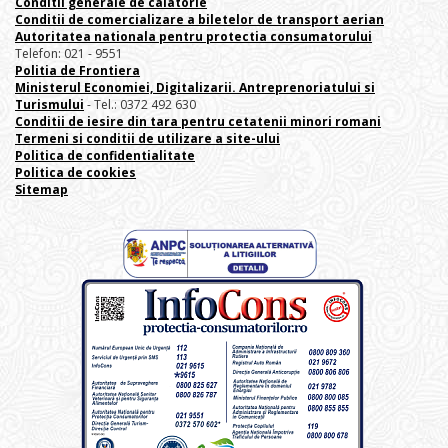
Conditii generale de calatorie
Conditii de comercializare a biletelor de transport aerian
Autoritatea nationala pentru protectia consumatorului
Telefon: 021 - 9551
Politia de Frontiera
Ministerul Economiei, Digitalizarii. Antreprenoriatului
si
Turismului
- Tel.: 0372 492 630
Conditii de iesire din tara pentru cetatenii minori romani
Termeni si conditii de utilizare a site-ului
Politica de confidentialitate
Politica de cookies
Sitemap