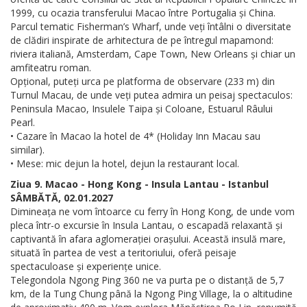
1999, cu ocazia transferului Macao între Portugalia și China.
Parcul tematic Fisherman’s Wharf, unde veți întâlni o diversitate
de clădiri inspirate de arhitectura de pe întregul mapamond:
riviera italiană, Amsterdam, Cape Town, New Orleans și chiar un
amfiteatru roman.
Opțional, puteți urca pe platforma de observare (233 m) din
Turnul Macau, de unde veți putea admira un peisaj spectaculos:
Peninsula Macao, Insulele Taipa și Coloane, Estuarul Râului
Pearl.
• Cazare în Macao la hotel de 4* (Holiday Inn Macau sau
similar).
• Mese: mic dejun la hotel, dejun la restaurant local.
Ziua 9. Macao - Hong Kong - Insula Lantau - Istanbul
SÂMBĂTĂ, 02.01.2027
Dimineața ne vom întoarce cu ferry în Hong Kong, de unde vom
pleca într-o excursie în Insula Lantau, o escapadă relaxantă și
captivantă în afara aglomerației orașului. Această insulă mare,
situată în partea de vest a teritoriului, oferă peisaje
spectaculoase și experiențe unice.
Telegondola Ngong Ping 360 ne va purta pe o distanță de 5,7
km, de la Tung Chung până la Ngong Ping Village, la o altitudine