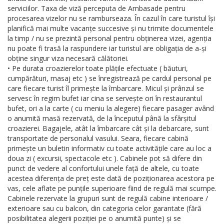
serviciilor. Taxa de viză perceputa de Ambasade pentru
procesarea vizelor nu se ramburseaza. În cazul în care turistul își
planifică mai multe vacanțe succesive și nu trimite documentele
la timp / nu se prezintă personal pentru obținerea vizei, agenția
nu poate fi trasă la raspundere iar turistul are obligația de a-și
obține singur viza necesară călătoriei.
• Pe durata croazierelor toate plățile efectuate ( băuturi,
cumpărături, masaj etc ) se înregistrează pe cardul personal pe
care fiecare turist îl primește la îmbarcare. Micul și prânzul se
servesc în regim bufet iar cina se servește ori în restaurantul
bufet, ori a la carte ( cu meniu la alegere) fiecare pasager având
o anumită masă rezervată, de la începutul până la sfârșitul
croazierei. Bagajele, atât la îmbarcare cât și la debarcare, sunt
transportate de personalul vasului. Seara, fiecare cabină
primește un buletin informativ cu toate activitățile care au loc a
doua zi ( excursii, spectacole etc ). Cabinele pot să difere din
punct de vedere al confortului unele față de altele, cu toate
acestea diferența de preț este dată de poziționarea acestora pe
vas, cele aflate pe punțile superioare fiind de regulă mai scumpe.
Cabinele rezervate la grupuri sunt de regulă cabine interioare /
exterioare sau cu balcon, din categoria celor garantate (fără
posibilitatea alegerii poziției pe o anumită punte) și se