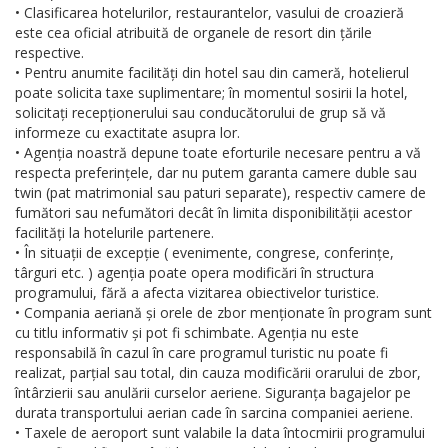
• Clasificarea hotelurilor, restaurantelor, vasului de croazieră
este cea oficial atribuită de organele de resort din țările
respective.
• Pentru anumite facilități din hotel sau din cameră, hotelierul
poate solicita taxe suplimentare; în momentul sosirii la hotel,
solicitați recepționerului sau conducătorului de grup să vă
informeze cu exactitate asupra lor.
• Agenția noastră depune toate eforturile necesare pentru a vă
respecta preferințele, dar nu putem garanta camere duble sau
twin (pat matrimonial sau paturi separate), respectiv camere de
fumători sau nefumători decât în limita disponibilității acestor
facilități la hotelurile partenere.
• În situații de excepție ( evenimente, congrese, conferințe,
târguri etc. ) agenția poate opera modificări în structura
programului, fără a afecta vizitarea obiectivelor turistice.
• Compania aeriană și orele de zbor menționate în program sunt
cu titlu informativ și pot fi schimbate. Agenția nu este
responsabilă în cazul în care programul turistic nu poate fi
realizat, parțial sau total, din cauza modificării orarului de zbor,
întârzierii sau anulării curselor aeriene. Siguranța bagajelor pe
durata transportului aerian cade în sarcina companiei aeriene.
• Taxele de aeroport sunt valabile la data întocmirii programului