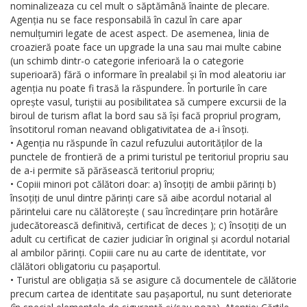
nominalizeaza cu cel mult o săptămână înainte de plecare.
Agenția nu se face responsabilă în cazul în care apar
nemulțumiri legate de acest aspect. De asemenea, linia de
croazieră poate face un upgrade la una sau mai multe cabine
(un schimb dintr-o categorie inferioară la o categorie
superioară) fără o informare în prealabil și în mod aleatoriu iar
agenția nu poate fi trasă la răspundere. În porturile în care
oprește vasul, turiștii au posibilitatea să cumpere excursii de la
biroul de turism aflat la bord sau să își facă propriul program,
însotitorul roman neavand obligativitatea de a-i însoți.
• Agenția nu răspunde în cazul refuzului autorităților de la
punctele de frontieră de a primi turistul pe teritoriul propriu sau
de a-i permite să părăsească teritoriul propriu;
• Copiii minori pot călători doar: a) însoțiți de ambii părinți b)
însoțiți de unul dintre părinți care să aibe acordul notarial al
părintelui care nu călătorește ( sau încredințare prin hotărâre
judecătorească definitivă, certificat de deces ); c) însoțiți de un
adult cu certificat de cazier judiciar în original și acordul notarial
al ambilor părinți. Copiii care nu au carte de identitate, vor
clălători obligatoriu cu pașaportul.
• Turistul are obligația să se asigure că documentele de călătorie
precum cartea de identitate sau pașaportul, nu sunt deteriorate