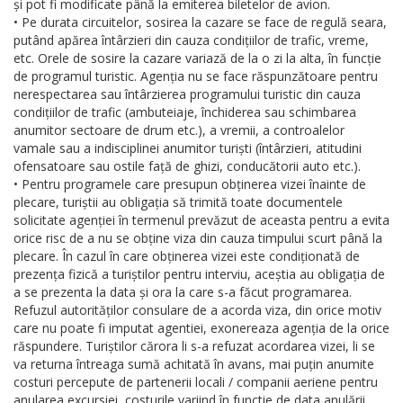
și pot fi modificate până la emiterea biletelor de avion.
• Pe durata circuitelor, sosirea la cazare se face de regulă seara,
putând apărea întârzieri din cauza condițiilor de trafic, vreme,
etc. Orele de sosire la cazare variază de la o zi la alta, în funcție
de programul turistic. Agenția nu se face răspunzătoare pentru
nerespectarea sau întârzierea programului turistic din cauza
condițiilor de trafic (ambuteiaje, închiderea sau schimbarea
anumitor sectoare de drum etc.), a vremii, a controalelor
vamale sau a indisciplinei anumitor turiști (întârzieri, atitudini
ofensatoare sau ostile față de ghizi, conducătorii auto etc.).
• Pentru programele care presupun obținerea vizei înainte de
plecare, turiștii au obligația să trimită toate documentele
solicitate agenției în termenul prevăzut de aceasta pentru a evita
orice risc de a nu se obține viza din cauza timpului scurt până la
plecare. În cazul în care obținerea vizei este condiționată de
prezența fizică a turiștilor pentru interviu, aceștia au obligația de
a se prezenta la data și ora la care s-a făcut programarea.
Refuzul autorităților consulare de a acorda viza, din orice motiv
care nu poate fi imputat agentiei, exonereaza agenția de la orice
răspundere. Turiștilor cărora li s-a refuzat acordarea vizei, li se
va returna întreaga sumă achitată în avans, mai puțin anumite
costuri percepute de partenerii locali / companii aeriene pentru
anularea excursiei, costurile variind în functie de data anulării