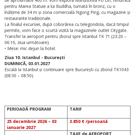
de aproximativ 400 m. Vom explora Mănăstirea Po Lin, renumită
pentru Marea Statuie a lui Buddha, turnată în bronz, cu o
înălțime de 34 m și zona comercială Ngong Ping, cu magazine și
restaurante tradiționale.
La finalul excursiei, după coborârea cu telegondola, dacă timpul
permite, vom face o scurtă vizită la magazinele outlet Citygate.
Transfer la aeroport pentru zborul spre Istanbul TK 71 (23:20 –
06:10, ziua următoare).
• Mese: mic dejun la hotel.
Ziua 10. Istanbul - București
DUMINICĂ, 03.01.2027
Escală la Istanbul și continuare spre București cu zborul TK1043
(08:30 – 08:50).
PERIOADĂ PROGRAM
TARIF
25 decembrie 2026 – 03
3.850
€
/persoană
ianuarie 2027
TAXE de AEROPORT