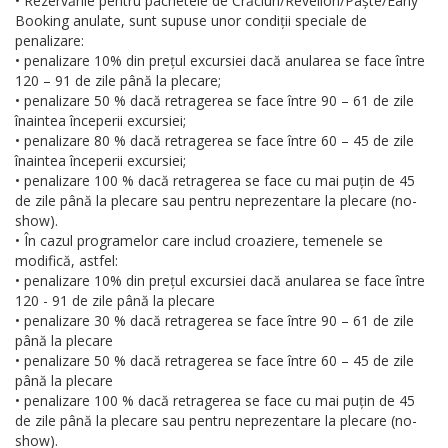
• Rezervările pentru pachetele de Crăciun/Revelion/Paște/Early
Booking anulate, sunt supuse unor condiții speciale de
penalizare:
• penalizare 10% din prețul excursiei dacă anularea se face între
120 – 91 de zile până la plecare;
• penalizare 50 % dacă retragerea se face între 90 – 61 de zile
înaintea începerii excursiei;
• penalizare 80 % dacă retragerea se face între 60 – 45 de zile
înaintea începerii excursiei;
• penalizare 100 % dacă retragerea se face cu mai puțin de 45
de zile până la plecare sau pentru neprezentare la plecare (no-
show).
• În cazul programelor care includ croaziere, temenele se
modifică, astfel:
• penalizare 10% din prețul excursiei dacă anularea se face între
120 - 91 de zile până la plecare
• penalizare 30 % dacă retragerea se face între 90 – 61 de zile
până la plecare
• penalizare 50 % dacă retragerea se face între 60 – 45 de zile
până la plecare
• penalizare 100 % dacă retragerea se face cu mai puțin de 45
de zile până la plecare sau pentru neprezentare la plecare (no-
show).