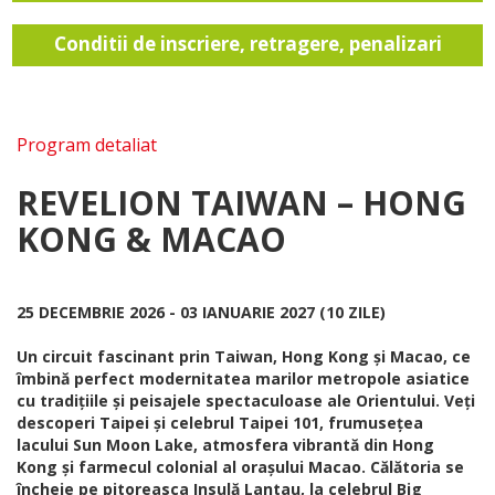
Conditii de inscriere, retragere, penalizari
Program detaliat
REVELION TAIWAN – HONG
KONG & MACAO
25 DECEMBRIE 2026 - 03 IANUARIE 2027 (10 ZILE)
Un circuit fascinant prin Taiwan, Hong Kong și Macao, ce
îmbină perfect modernitatea marilor metropole asiatice
cu tradițiile și peisajele spectaculoase ale Orientului. Veți
descoperi Taipei și celebrul Taipei 101, frumusețea
lacului Sun Moon Lake, atmosfera vibrantă din Hong
Kong și farmecul colonial al orașului Macao. Călătoria se
încheie pe pitoreasca Insulă Lantau, la celebrul Big