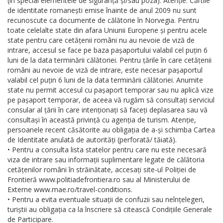
(în special elementele de siguranță și/sau poza). Atenție: Cărtile
de identitate romanești emise înainte de anul 2009 nu sunt
recunoscute ca documente de călătorie în Norvegia. Pentru
toate celelalte state din afara Uniunii Europene și pentru acele
state pentru care cetățenii români nu au nevoie de viză de
intrare, accesul se face pe baza pașaportului valabil cel puțin 6
luni de la data terminării călătoriei. Pentru țările în care cetățenii
români au nevoie de viză de intrare, este necesar pașaportul
valabil cel puțin 6 luni de la data terminării călătoriei. Anumite
state nu permit accesul cu pașaport temporar sau nu aplică vize
pe pașaport temporar, de aceea vă rugăm să consultați serviciul
consular al țării în care intenționați să faceți deplasarea sau vă
consultași în această privință cu agenția de turism. Atenție,
persoanele recent căsătorite au obligația de a-și schimba Cartea
de Identitate anulată de autorități (perforată/ tăiată).
• Pentru a consulta lista statelor pentru care nu este necesară
viza de intrare sau informații suplimentare legate de călătoria
cetățenilor români în străinătate, accesați site-ul Poliției de
Frontieră www.politiadefrontiera.ro sau al Ministerului de
Externe www.mae.ro/travel-conditions.
• Pentru a evita eventuale situații de confuzii sau neînțelegeri,
turiștii au obligația ca la înscriere să citească Condițiile Generale
de Participare.