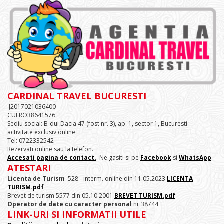
CARDINAL TRAVEL BUCURESTI
J2017021036400
CUI RO38641576
Sediu social: B-dul Dacia 47 (fost nr. 3), ap. 1, sector 1, Bucuresti -
activitate exclusiv online
Tel: 0722332542
Rezervati online sau la telefon.
Accesati pagina de contact.
. Ne gasiti si pe
Facebook
si
WhatsApp
ATESTARI
Licenta de Turism
528 - interm. online din 11.05.2023
LICENTA
TURISM.pdf
Brevet de turism 5577 din 05.10.2001
BREVET TURISM.pdf
Operator de date cu caracter personal
nr 38744
LINK-URI SI INFORMATII UTILE