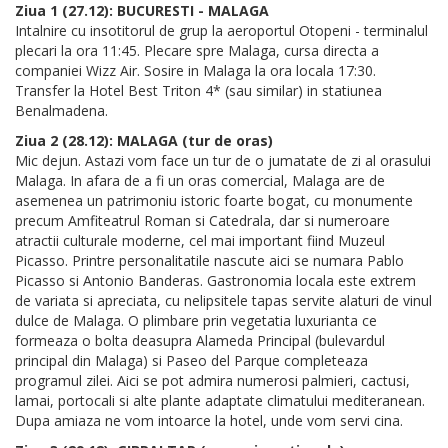
Ziua 1 (27.12): BUCURESTI - MALAGA
Intalnire cu insotitorul de grup la aeroportul Otopeni - terminalul
plecari la ora 11:45. Plecare spre Malaga, cursa directa a
companiei Wizz Air. Sosire in Malaga la ora locala 17:30.
Transfer la Hotel Best Triton 4* (sau similar) in statiunea
Benalmadena.
Ziua 2 (28.12): MALAGA (tur de oras)
Mic dejun. Astazi vom face un tur de o jumatate de zi al orasului
Malaga. In afara de a fi un oras comercial, Malaga are de
asemenea un patrimoniu istoric foarte bogat, cu monumente
precum Amfiteatrul Roman si Catedrala, dar si numeroare
atractii culturale moderne, cel mai important fiind Muzeul
Picasso. Printre personalitatile nascute aici se numara Pablo
Picasso si Antonio Banderas. Gastronomia locala este extrem
de variata si apreciata, cu nelipsitele tapas servite alaturi de vinul
dulce de Malaga. O plimbare prin vegetatia luxurianta ce
formeaza o bolta deasupra Alameda Principal (bulevardul
principal din Malaga) si Paseo del Parque completeaza
programul zilei. Aici se pot admira numerosi palmieri, cactusi,
lamai, portocali si alte plante adaptate climatului mediteranean.
Dupa amiaza ne vom intoarce la hotel, unde vom servi cina.