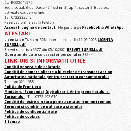
CUI RO38641576
Sediu social: B-dul Dacia 47 (fost nr. 3), ap. 1, sector 1, Bucuresti -
activitate exclusiv online
Tel: 0722332542
Rezervati online sau la telefon.
Accesati pagina de contact.
. Ne gasiti si pe
Facebook
si
WhatsApp
ATESTARI
Licenta de Turism
528 - interm. online din 11.05.2023
LICENTA
TURISM.pdf
Brevet de turism 5577 din 05.10.2001
BREVET TURISM.pdf
Operator de date cu caracter personal
nr 38744
LINK-URI SI INFORMATII UTILE
Conditii generale de calatorie
Conditii de comercializare a biletelor de transport aerian
Autoritatea nationala pentru protectia consumatorului
Telefon: 021 - 9551
Politia de Frontiera
Ministerul Economiei, Digitalizarii. Antreprenoriatului
si
Turismului
- Tel.: 0372 492 630
Conditii de iesire din tara pentru cetatenii minori romani
Termeni si conditii de utilizare a site-ului
Politica de confidentialitate
Politica de cookies
Sitemap