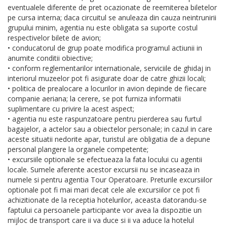
eventualele diferente de pret ocazionate de reemiterea biletelor
pe cursa interna; daca circuitul se anuleaza din cauza neintrunirii
grupului minim, agentia nu este obligata sa suporte costul
respectivelor bilete de avion;
• conducatorul de grup poate modifica programul actiunii in
anumite conditii obiective;
• conform reglementarilor internationale, serviciile de ghidaj in
interiorul muzeelor pot fi asigurate doar de catre ghizii locali;
• politica de prealocare a locurilor in avion depinde de fiecare
companie aeriana; la cerere, se pot furniza informatii
suplimentare cu privire la acest aspect;
• agentia nu este raspunzatoare pentru pierderea sau furtul
bagajelor, a actelor sau a obiectelor personale; in cazul in care
aceste situatii nedorite apar, turistul are obligatia de a depune
personal plangere la organele competente;
• excursiile optionale se efectueaza la fata locului cu agentii
locale. Sumele aferente acestor excursii nu se incaseaza in
numele si pentru agentia Tour Operatoare. Preturile excursiilor
optionale pot fi mai mari decat cele ale excursiilor ce pot fi
achizitionate de la receptia hotelurilor, aceasta datorandu-se
faptului ca persoanele participante vor avea la dispozitie un
mijloc de transport care ii va duce si ii va aduce la hotelul