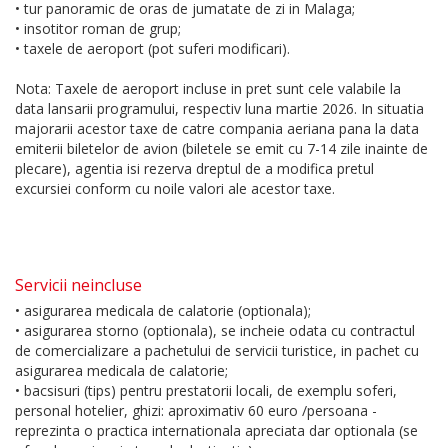
• tur panoramic de oras de jumatate de zi in Malaga;
• insotitor roman de grup;
• taxele de aeroport (pot suferi modificari).
Nota: Taxele de aeroport incluse in pret sunt cele valabile la
data lansarii programului, respectiv luna martie 2026. In situatia
majorarii acestor taxe de catre compania aeriana pana la data
emiterii biletelor de avion (biletele se emit cu 7-14 zile inainte de
plecare), agentia isi rezerva dreptul de a modifica pretul
excursiei conform cu noile valori ale acestor taxe.
Servicii neincluse
• asigurarea medicala de calatorie (optionala);
• asigurarea storno (optionala), se incheie odata cu contractul
de comercializare a pachetului de servicii turistice, in pachet cu
asigurarea medicala de calatorie;
• bacsisuri (tips) pentru prestatorii locali, de exemplu soferi,
personal hotelier, ghizi: aproximativ 60 euro /persoana -
reprezinta o practica internationala apreciata dar optionala (se