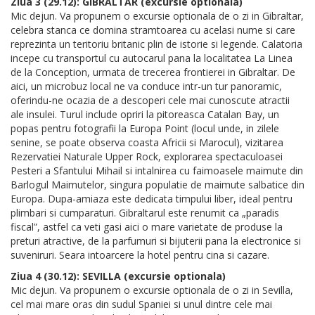
Ziua 3 (29.12): GIBRALTAR (excursie optionala)
Mic dejun. Va propunem o excursie optionala de o zi in Gibraltar,
celebra stanca ce domina stramtoarea cu acelasi nume si care
reprezinta un teritoriu britanic plin de istorie si legende. Calatoria
incepe cu transportul cu autocarul pana la localitatea La Linea
de la Conception, urmata de trecerea frontierei in Gibraltar. De
aici, un microbuz local ne va conduce intr-un tur panoramic,
oferindu-ne ocazia de a descoperi cele mai cunoscute atractii
ale insulei. Turul include opriri la pitoreasca Catalan Bay, un
popas pentru fotografii la Europa Point (locul unde, in zilele
senine, se poate observa coasta Africii si Marocul), vizitarea
Rezervatiei Naturale Upper Rock, explorarea spectaculoasei
Pesteri a Sfantului Mihail si intalnirea cu faimoasele maimute din
Barlogul Maimutelor, singura populatie de maimute salbatice din
Europa. Dupa-amiaza este dedicata timpului liber, ideal pentru
plimbari si cumparaturi. Gibraltarul este renumit ca „paradis
fiscal”, astfel ca veti gasi aici o mare varietate de produse la
preturi atractive, de la parfumuri si bijuterii pana la electronice si
suveniruri. Seara intoarcere la hotel pentru cina si cazare.
Ziua 4 (30.12): SEVILLA (excursie optionala)
Mic dejun. Va propunem o excursie optionala de o zi in Sevilla,
cel mai mare oras din sudul Spaniei si unul dintre cele mai