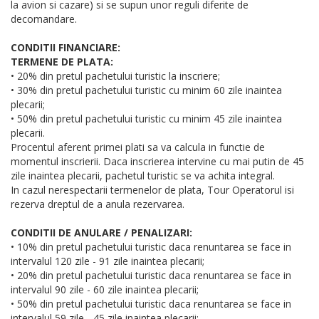
la avion si cazare) si se supun unor reguli diferite de
decomandare.
CONDITII FINANCIARE:
TERMENE DE PLATA:
• 20% din pretul pachetului turistic la inscriere;
• 30% din pretul pachetului turistic cu minim 60 zile inaintea
plecarii;
• 50% din pretul pachetului turistic cu minim 45 zile inaintea
plecarii.
Procentul aferent primei plati sa va calcula in functie de
momentul inscrierii. Daca inscrierea intervine cu mai putin de 45
zile inaintea plecarii, pachetul turistic se va achita integral.
In cazul nerespectarii termenelor de plata, Tour Operatorul isi
rezerva dreptul de a anula rezervarea.
CONDITII DE ANULARE / PENALIZARI:
• 10% din pretul pachetului turistic daca renuntarea se face in
intervalul 120 zile - 91 zile inaintea plecarii;
• 20% din pretul pachetului turistic daca renuntarea se face in
intervalul 90 zile - 60 zile inaintea plecarii;
• 50% din pretul pachetului turistic daca renuntarea se face in
intervalul 59 zile - 45 zile inaintea plecarii;