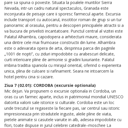
pare sa spuna o poveste. Situata la poalele muntilor Sierra
Nevada, intr-un cadru natural spectaculos, Granada este
inconjurata de peisaje care ii sporesc farmecul aparte. Excursia
include transport cu autocarul, insotitor roman de grup si un tur
panoramic al orasului, pentru a descoperi principalele atractii si a
va bucura de privelisti incantatoare. Punctul central al vizitei este
Palatul Alhambra, capodopera a arhitecturii maure, considerata
una dintre cele mai frumoase constructii din lume. Alhambra
este o adevarata opera de arta, desprinsa parca din paginile
„1001 de nopti”, cu ziduri impodobite cu arabescuri delicate,
curti interioare pline de armonie si gradini luxuriante. Palatul
imbina traditia spaniola cu mirajul oriental, oferind o experienta
unica, plina de culoare si rafinament. Seara ne intoarcem la
hotel pentru cina si cazare.
Ziua 7 (02.01): CORDOBA (excursie optionala)
Mic dejun. Va propunem o excursie optionala in Cordoba, un
oras cu un farmec aparte, inclus in patrimoniul mondial UNESCO
datorita valorii sale istorice si culturale. Cordoba este un loc
unde trecutul se regaseste la fiecare pas, iar centrul sau istoric
impresioneaza prin stradutele inguste, aleile pline de viata,
pietele animate si casutele varuite in alb, adesea impodobite cu
flori, toate dispuse in jurul celebrei catedrale–moschee La