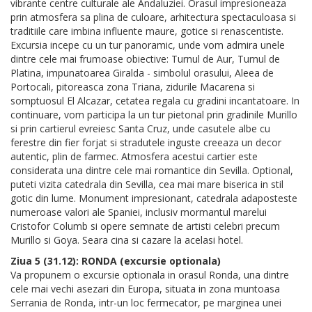
vibrante centre culturale ale Andaluziei. Orasul impresioneaza
prin atmosfera sa plina de culoare, arhitectura spectaculoasa si
traditiile care imbina influente maure, gotice si renascentiste.
Excursia incepe cu un tur panoramic, unde vom admira unele
dintre cele mai frumoase obiective: Turnul de Aur, Turnul de
Platina, impunatoarea Giralda - simbolul orasului, Aleea de
Portocali, pitoreasca zona Triana, zidurile Macarena si
somptuosul El Alcazar, cetatea regala cu gradini incantatoare. In
continuare, vom participa la un tur pietonal prin gradinile Murillo
si prin cartierul evreiesc Santa Cruz, unde casutele albe cu
ferestre din fier forjat si stradutele inguste creeaza un decor
autentic, plin de farmec. Atmosfera acestui cartier este
considerata una dintre cele mai romantice din Sevilla. Optional,
puteti vizita catedrala din Sevilla, cea mai mare biserica in stil
gotic din lume. Monument impresionant, catedrala adaposteste
numeroase valori ale Spaniei, inclusiv mormantul marelui
Cristofor Columb si opere semnate de artisti celebri precum
Murillo si Goya. Seara cina si cazare la acelasi hotel.
Ziua 5 (31.12): RONDA (excursie optionala)
Va propunem o excursie optionala in orasul Ronda, una dintre
cele mai vechi asezari din Europa, situata in zona muntoasa
Serrania de Ronda, intr-un loc fermecator, pe marginea unei