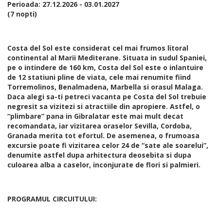
Perioada: 27.12.2026 - 03.01.2027
(7 nopti)
Costa del Sol este considerat cel mai frumos litoral
continental al Marii Mediterane. Situata in sudul Spaniei,
pe o intindere de 160 km, Costa del Sol este o inlantuire
de 12 statiuni pline de viata, cele mai renumite fiind
Torremolinos, Benalmadena, Marbella si orasul Malaga.
Daca alegi sa-ti petreci vacanta pe Costa del Sol trebuie
negresit sa vizitezi si atractiile din apropiere. Astfel, o
“plimbare” pana in Gibralatar este mai mult decat
recomandata, iar vizitarea oraselor Sevilla, Cordoba,
Granada merita tot efortul. De asemenea, o frumoasa
excursie poate fi vizitarea celor 24 de “sate ale soarelui”,
denumite astfel dupa arhitectura deosebita si dupa
culoarea alba a caselor, inconjurate de flori si palmieri.
PROGRAMUL CIRCUITULUI: