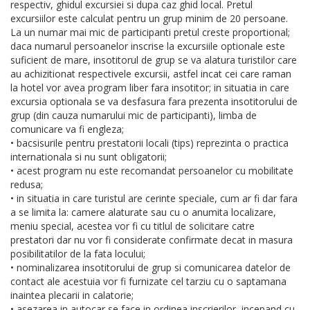
respectiv, ghidul excursiei si dupa caz ghid local. Pretul
excursiilor este calculat pentru un grup minim de 20 persoane.
La un numar mai mic de participanti pretul creste proportional;
daca numarul persoanelor inscrise la excursiile optionale este
suficient de mare, insotitorul de grup se va alatura turistilor care
au achizitionat respectivele excursii, astfel incat cei care raman
la hotel vor avea program liber fara insotitor; in situatia in care
excursia optionala se va desfasura fara prezenta insotitorului de
grup (din cauza numarului mic de participanti), limba de
comunicare va fi engleza;
• bacsisurile pentru prestatorii locali (tips) reprezinta o practica
internationala si nu sunt obligatorii;
• acest program nu este recomandat persoanelor cu mobilitate
redusa;
• in situatia in care turistul are cerinte speciale, cum ar fi dar fara
a se limita la: camere alaturate sau cu o anumita localizare,
meniu special, acestea vor fi cu titlul de solicitare catre
prestatori dar nu vor fi considerate confirmate decat in masura
posibilitatilor de la fata locului;
• nominalizarea insotitorului de grup si comunicarea datelor de
contact ale acestuia vor fi furnizate cel tarziu cu o saptamana
inaintea plecarii in calatorie;
• asezarea in autocar se face in ordinea inscrierilor, incepand cu