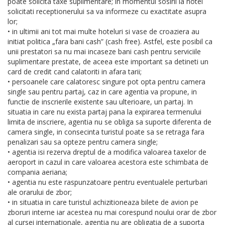
poate solicita taxe suplimentare; in momentul sosirii la hotel
solicitati receptionerului sa va informeze cu exactitate asupra
lor;
• in ultimii ani tot mai multe hoteluri si vase de croaziera au
initiat politica „fara bani cash” (cash free). Astfel, este posibil ca
unii prestatori sa nu mai incaseze bani cash pentru serviciile
suplimentare prestate, de aceea este important sa detineti un
card de credit cand calatoriti in afara tarii;
• persoanele care calatoresc singure pot opta pentru camera
single sau pentru partaj, caz in care agentia va propune, in
functie de inscrierile existente sau ulterioare, un partaj. In
situatia in care nu exista partaj pana la expirarea termenului
limita de inscriere, agentia nu se obliga sa suporte diferenta de
camera single, in consecinta turistul poate sa se retraga fara
penalizari sau sa opteze pentru camera single;
• agentia isi rezerva dreptul de a modifica valoarea taxelor de
aeroport in cazul in care valoarea acestora este schimbata de
compania aeriana;
• agentia nu este raspunzatoare pentru eventualele perturbari
ale orarului de zbor;
• in situatia in care turistul achizitioneaza bilete de avion pe
zboruri interne iar acestea nu mai corespund noului orar de zbor
al cursei internationale, agentia nu are obligatia de a suporta