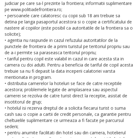
judiciar pe care sa-l prezinte la frontiera; informatii suplimentare
pe www.politiadefrontiera.ro;
• persoanele care calatoresc cu copii sub 18 ani trebuie sa
detina pe langa pasaportul acestora si o copie a certificatului de
nastere al copiilor (este posibil ca autoritatile de la frontiera sa o
solicite);
• agentia nu raspunde in cazul refuzului autoritatilor de la
punctele de frontiera de a primi turistul pe teritoriul propriu sau
de a-i permite sa paraseasca teritoriul propriu;
• tariful pentru copil este valabil in cazul in care acesta sta in
camera cu doi adulti. Pentru a beneficia de tariful de copil acesta
trebuie sa nu fi depasit la data inceperii calatoriei varsta
mentionata in program.
• distributia camerelor la hoteluri se face de catre receptiile
acestora; problemele legate de amplasarea sau aspectul
camerei se rezolva de catre turist direct la receptie, asistat de
insotitorul de grup;
• hotelul isi rezerva dreptul de a solicita fiecarui turist o suma
cash sau o copie a cartii de credit personale, ca garantie pentru
cheltuielile suplimentare ce urmeaza a fi facute pe parcursul
sederii;
• pentru anumite facilitati din hotel sau din camera, hotelierul