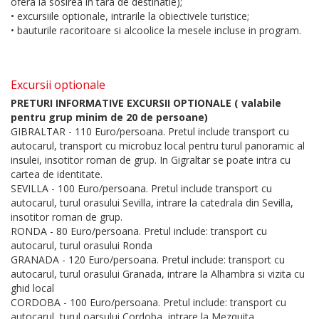
ofera la sosirea in tara de destinatie);
• excursiile optionale, intrarile la obiectivele turistice;
• bauturile racoritoare si alcoolice la mesele incluse in program.
Excursii optionale
PRETURI INFORMATIVE EXCURSII OPTIONALE ( valabile
pentru grup minim de 20 de persoane)
GIBRALTAR - 110 Euro/persoana. Pretul include transport cu
autocarul, transport cu microbuz local pentru turul panoramic al
insulei, insotitor roman de grup. In Gigraltar se poate intra cu
cartea de identitate.
SEVILLA - 100 Euro/persoana. Pretul include transport cu
autocarul, turul orasului Sevilla, intrare la catedrala din Sevilla,
insotitor roman de grup.
RONDA - 80 Euro/persoana. Pretul include: transport cu
autocarul, turul orasului Ronda
GRANADA - 120 Euro/persoana. Pretul include: transport cu
autocarul, turul orasului Granada, intrare la Alhambra si vizita cu
ghid local
CORDOBA - 100 Euro/persoana. Pretul include: transport cu
autocarul, turul oarsului Cordoba, intrare la Mezquita.