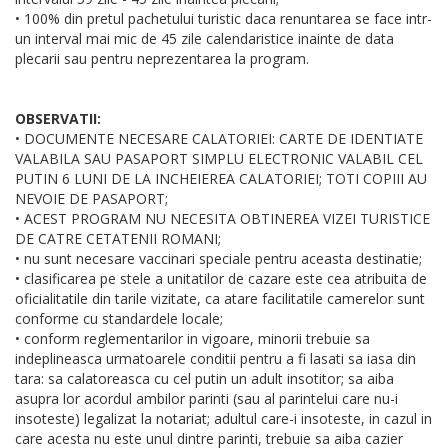
• 100% din pretul pachetului turistic daca renuntarea se face intr-
un interval mai mic de 45 zile calendaristice inainte de data
plecarii sau pentru neprezentarea la program.
OBSERVATII:
• DOCUMENTE NECESARE CALATORIEI: CARTE DE IDENTIATE
VALABILA SAU PASAPORT SIMPLU ELECTRONIC VALABIL CEL
PUTIN 6 LUNI DE LA INCHEIEREA CALATORIEI; TOTI COPIII AU
NEVOIE DE PASAPORT;
• ACEST PROGRAM NU NECESITA OBTINEREA VIZEI TURISTICE
DE CATRE CETATENII ROMANI;
• nu sunt necesare vaccinari speciale pentru aceasta destinatie;
• clasificarea pe stele a unitatilor de cazare este cea atribuita de
oficialitatile din tarile vizitate, ca atare facilitatile camerelor sunt
conforme cu standardele locale;
• conform reglementarilor in vigoare, minorii trebuie sa
indeplineasca urmatoarele conditii pentru a fi lasati sa iasa din
tara: sa calatoreasca cu cel putin un adult insotitor; sa aiba
asupra lor acordul ambilor parinti (sau al parintelui care nu-i
insoteste) legalizat la notariat; adultul care-i insoteste, in cazul in
care acesta nu este unul dintre parinti, trebuie sa aiba cazier