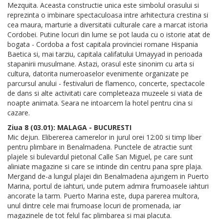
Mezquita. Aceasta constructie unica este simbolul orasului si
reprezinta o imbinare spectaculoasa intre arhitectura crestina si
cea maura, marturie a diversitatii culturale care a marcat istoria
Cordobei. Putine locuri din lume se pot lauda cu o istorie atat de
bogata - Cordoba a fost capitala provinciei romane Hispania
Baetica si, mai tarziu, capitala califatului Umayyad in perioada
stapanirii musulmane. Astazi, orasul este sinonim cu arta si
cultura, datorita numeroaselor evenimente organizate pe
parcursul anului - festivaluri de flamenco, concerte, spectacole
de dans si alte activitati care completeaza muzeele si viata de
noapte animata. Seara ne intoarcem la hotel pentru cina si
cazare.
Ziua 8 (03.01): MALAGA - BUCURESTI
Mic dejun. Elibererea camerelor in jurul orei 12:00 si timp liber
pentru plimbare in Benalmadena. Punctele de atractie sunt
plajele si bulevardul pietonal Calle San Miguel, pe care sunt
aliniate magazine si care se intinde din centru pana spre plaja.
Mergand de-a lungul plajei din Benalmadena ajungem in Puerto
Marina, portul de iahturi, unde putem admira frumoasele iahturi
ancorate la tarm. Puerto Marina este, dupa parerea multora,
unul dintre cele mai frumoase locuri de promenada, iar
magazinele de tot felul fac plimbarea si mai placuta.