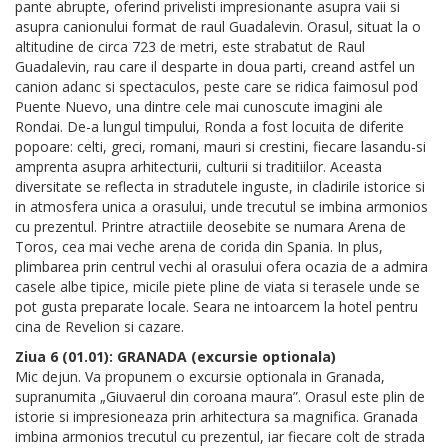
pante abrupte, oferind privelisti impresionante asupra vaii si
asupra canionului format de raul Guadalevin. Orasul, situat la o
altitudine de circa 723 de metri, este strabatut de Raul
Guadalevin, rau care il desparte in doua parti, creand astfel un
canion adanc si spectaculos, peste care se ridica faimosul pod
Puente Nuevo, una dintre cele mai cunoscute imagini ale
Rondai. De-a lungul timpului, Ronda a fost locuita de diferite
popoare: celti, greci, romani, mauri si crestini, fiecare lasandu-si
amprenta asupra arhitecturii, culturii si traditiilor. Aceasta
diversitate se reflecta in stradutele inguste, in cladirile istorice si
in atmosfera unica a orasului, unde trecutul se imbina armonios
cu prezentul. Printre atractiile deosebite se numara Arena de
Toros, cea mai veche arena de corida din Spania. In plus,
plimbarea prin centrul vechi al orasului ofera ocazia de a admira
casele albe tipice, micile piete pline de viata si terasele unde se
pot gusta preparate locale. Seara ne intoarcem la hotel pentru
cina de Revelion si cazare.
Ziua 6 (01.01): GRANADA (excursie optionala)
Mic dejun. Va propunem o excursie optionala in Granada,
supranumita „Giuvaerul din coroana maura”. Orasul este plin de
istorie si impresioneaza prin arhitectura sa magnifica. Granada
imbina armonios trecutul cu prezentul, iar fiecare colt de strada