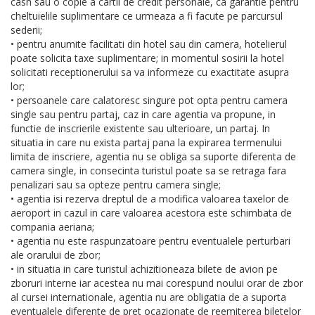
cash sau o copie a cartii de credit personale, ca garantie pentru
cheltuielile suplimentare ce urmeaza a fi facute pe parcursul
sederii;
• pentru anumite facilitati din hotel sau din camera, hotelierul
poate solicita taxe suplimentare; in momentul sosirii la hotel
solicitati receptionerului sa va informeze cu exactitate asupra
lor;
• persoanele care calatoresc singure pot opta pentru camera
single sau pentru partaj, caz in care agentia va propune, in
functie de inscrierile existente sau ulterioare, un partaj. In
situatia in care nu exista partaj pana la expirarea termenului
limita de inscriere, agentia nu se obliga sa suporte diferenta de
camera single, in consecinta turistul poate sa se retraga fara
penalizari sau sa opteze pentru camera single;
• agentia isi rezerva dreptul de a modifica valoarea taxelor de
aeroport in cazul in care valoarea acestora este schimbata de
compania aeriana;
• agentia nu este raspunzatoare pentru eventualele perturbari
ale orarului de zbor;
• in situatia in care turistul achizitioneaza bilete de avion pe
zboruri interne iar acestea nu mai corespund noului orar de zbor
al cursei internationale, agentia nu are obligatia de a suporta
eventualele diferente de pret ocazionate de reemiterea biletelor