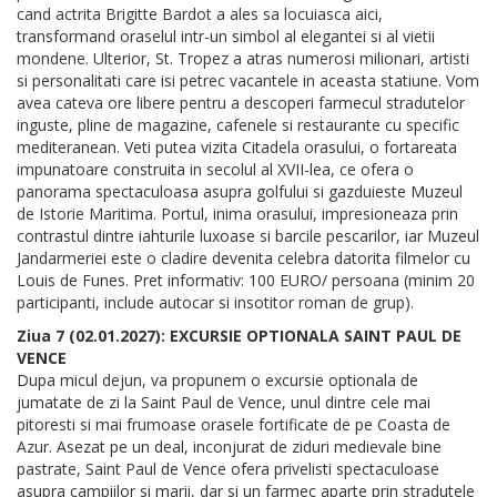
cand actrita Brigitte Bardot a ales sa locuiasca aici,
transformand oraselul intr-un simbol al elegantei si al vietii
mondene. Ulterior, St. Tropez a atras numerosi milionari, artisti
si personalitati care isi petrec vacantele in aceasta statiune. Vom
avea cateva ore libere pentru a descoperi farmecul stradutelor
inguste, pline de magazine, cafenele si restaurante cu specific
mediteranean. Veti putea vizita Citadela orasului, o fortareata
impunatoare construita in secolul al XVII-lea, ce ofera o
panorama spectaculoasa asupra golfului si gazduieste Muzeul
de Istorie Maritima. Portul, inima orasului, impresioneaza prin
contrastul dintre iahturile luxoase si barcile pescarilor, iar Muzeul
Jandarmeriei este o cladire devenita celebra datorita filmelor cu
Louis de Funes. Pret informativ: 100 EURO/ persoana (minim 20
participanti, include autocar si insotitor roman de grup).
Ziua 7 (02.01.2027): EXCURSIE OPTIONALA SAINT PAUL DE
VENCE
Dupa micul dejun, va propunem o excursie optionala de
jumatate de zi la Saint Paul de Vence, unul dintre cele mai
pitoresti si mai frumoase orasele fortificate de pe Coasta de
Azur. Asezat pe un deal, inconjurat de ziduri medievale bine
pastrate, Saint Paul de Vence ofera privelisti spectaculoase
asupra campiilor si marii, dar si un farmec aparte prin stradutele