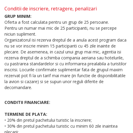
Conditii de inscriere, retragere, penalizari
GRUP MINIM:
Oferta a fost calculata pentru un grup de 25 persoane.
Pentru un numar mai mic de 25 participanti, nu se percepe
niciun supliment.
Organizatorul isi rezerva dreptul de a anula acest program daca
nu se vor inscrie minim 15 participanti cu 45 zile inainte de
plecare. De asemenea, in cazul unui grup mai mic, agentia isi
rezerva dreptul de a schimba compania aeriana sau hotelurile,
cu pastrarea standardelor si cu informarea prealabila a turistilor
inscrisi. Locurile confirmate suplimentar fata de grupul maxim
rezervat pot fi la un tarif mai mare (in functie de disponibilitatile
la avion si cazare) si se supun unor reguli diferite de
decomandare.
CONDITII FINANCIARE:
TERMENE DE PLATA:
• 20% din pretul pachetului turistic la inscriere;
• 30% din pretul pachetului turistic cu minim 60 zile inaintea
plecarii;