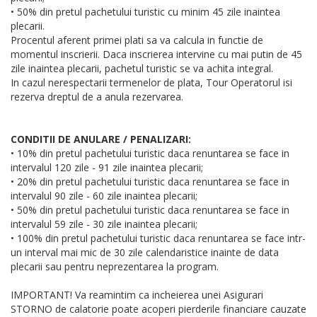
• 50% din pretul pachetului turistic cu minim 45 zile inaintea
plecarii.
Procentul aferent primei plati sa va calcula in functie de
momentul inscrierii. Daca inscrierea intervine cu mai putin de 45
zile inaintea plecarii, pachetul turistic se va achita integral.
In cazul nerespectarii termenelor de plata, Tour Operatorul isi
rezerva dreptul de a anula rezervarea.
CONDITII DE ANULARE / PENALIZARI:
• 10% din pretul pachetului turistic daca renuntarea se face in
intervalul 120 zile - 91 zile inaintea plecarii;
• 20% din pretul pachetului turistic daca renuntarea se face in
intervalul 90 zile - 60 zile inaintea plecarii;
• 50% din pretul pachetului turistic daca renuntarea se face in
intervalul 59 zile - 30 zile inaintea plecarii;
• 100% din pretul pachetului turistic daca renuntarea se face intr-
un interval mai mic de 30 zile calendaristice inainte de data
plecarii sau pentru neprezentarea la program.
IMPORTANT! Va reamintim ca incheierea unei Asigurari
STORNO de calatorie poate acoperi pierderile financiare cauzate