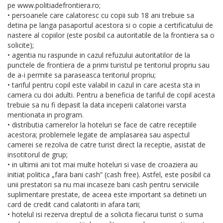
pe www.politiadefrontiera.ro;
• persoanele care calatoresc cu copii sub 18 ani trebuie sa
detina pe langa pasaportul acestora si o copie a certificatului de
nastere al copiilor (este posibil ca autoritatile de la frontiera sa o
solicite);
• agentia nu raspunde in cazul refuzului autoritatilor de la
punctele de frontiera de a primi turistul pe teritoriul propriu sau
de a-i permite sa paraseasca teritoriul propriu;
• tariful pentru copil este valabil in cazul in care acesta sta in
camera cu doi adulti. Pentru a beneficia de tariful de copil acesta
trebuie sa nu fi depasit la data inceperii calatoriei varsta
mentionata in program.
• distributia camerelor la hoteluri se face de catre receptiile
acestora; problemele legate de amplasarea sau aspectul
camerei se rezolva de catre turist direct la receptie, asistat de
insotitorul de grup;
• in ultimii ani tot mai multe hoteluri si vase de croaziera au
initiat politica „fara bani cash” (cash free). Astfel, este posibil ca
unii prestatori sa nu mai incaseze bani cash pentru serviciile
suplimentare prestate, de aceea este important sa detineti un
card de credit cand calatoriti in afara tarii;
• hotelul isi rezerva dreptul de a solicita fiecarui turist o suma