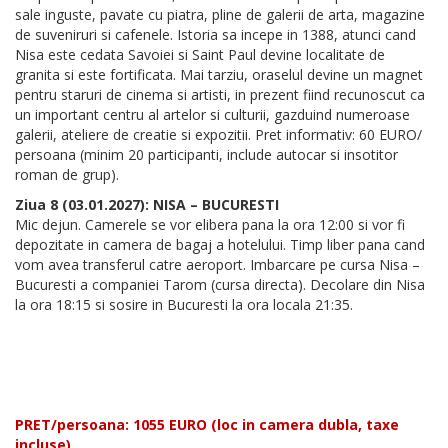
sale inguste, pavate cu piatra, pline de galerii de arta, magazine
de suveniruri si cafenele. Istoria sa incepe in 1388, atunci cand
Nisa este cedata Savoiei si Saint Paul devine localitate de
granita si este fortificata. Mai tarziu, oraselul devine un magnet
pentru staruri de cinema si artisti, in prezent fiind recunoscut ca
un important centru al artelor si culturii, gazduind numeroase
galerii, ateliere de creatie si expozitii. Pret informativ: 60 EURO/
persoana (minim 20 participanti, include autocar si insotitor
roman de grup).
Ziua 8 (03.01.2027): NISA – BUCURESTI
Mic dejun. Camerele se vor elibera pana la ora 12:00 si vor fi
depozitate in camera de bagaj a hotelului. Timp liber pana cand
vom avea transferul catre aeroport. Imbarcare pe cursa Nisa –
Bucuresti a companiei Tarom (cursa directa). Decolare din Nisa
la ora 18:15 si sosire in Bucuresti la ora locala 21:35.
PRET/persoana: 1055 EURO (loc in camera dubla, taxe
incluse)