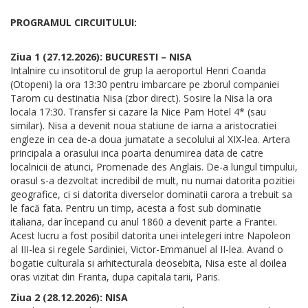
PROGRAMUL CIRCUITULUI:
Ziua 1 (27.12.2026): BUCURESTI – NISA
Intalnire cu insotitorul de grup la aeroportul Henri Coanda
(Otopeni) la ora 13:30 pentru imbarcare pe zborul companiei
Tarom cu destinatia Nisa (zbor direct). Sosire la Nisa la ora
locala 17:30. Transfer si cazare la Nice Pam Hotel 4* (sau
similar). Nisa a devenit noua statiune de iarna a aristocratiei
engleze in cea de-a doua jumatate a secolului al XIX-lea. Artera
principala a orasului inca poarta denumirea data de catre
localnicii de atunci, Promenade des Anglais. De-a lungul timpului,
orasul s-a dezvoltat incredibil de mult, nu numai datorita pozitiei
geografice, ci si datorita diverselor dominatii carora a trebuit sa
le facă fata. Pentru un timp, acesta a fost sub dominatie
italiana, dar începand cu anul 1860 a devenit parte a Frantei.
Acest lucru a fost posibil datorita unei intelegeri intre Napoleon
al III-lea si regele Sardiniei, Victor-Emmanuel al II-lea. Avand o
bogatie culturala si arhitecturala deosebita, Nisa este al doilea
oras vizitat din Franta, dupa capitala tarii, Paris.
Ziua 2 (28.12.2026): NISA