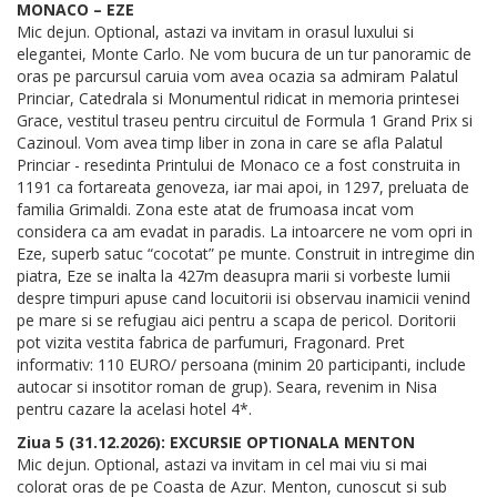
MONACO – EZE
Mic dejun. Optional, astazi va invitam in orasul luxului si
elegantei, Monte Carlo. Ne vom bucura de un tur panoramic de
oras pe parcursul caruia vom avea ocazia sa admiram Palatul
Princiar, Catedrala si Monumentul ridicat in memoria printesei
Grace, vestitul traseu pentru circuitul de Formula 1 Grand Prix si
Cazinoul. Vom avea timp liber in zona in care se afla Palatul
Princiar - resedinta Printului de Monaco ce a fost construita in
1191 ca fortareata genoveza, iar mai apoi, in 1297, preluata de
familia Grimaldi. Zona este atat de frumoasa incat vom
considera ca am evadat in paradis. La intoarcere ne vom opri in
Eze, superb satuc “cocotat” pe munte. Construit in intregime din
piatra, Eze se inalta la 427m deasupra marii si vorbeste lumii
despre timpuri apuse cand locuitorii isi observau inamicii venind
pe mare si se refugiau aici pentru a scapa de pericol. Doritorii
pot vizita vestita fabrica de parfumuri, Fragonard. Pret
informativ: 110 EURO/ persoana (minim 20 participanti, include
autocar si insotitor roman de grup). Seara, revenim in Nisa
pentru cazare la acelasi hotel 4*.
Ziua 5 (31.12.2026): EXCURSIE OPTIONALA MENTON
Mic dejun. Optional, astazi va invitam in cel mai viu si mai
colorat oras de pe Coasta de Azur. Menton, cunoscut si sub