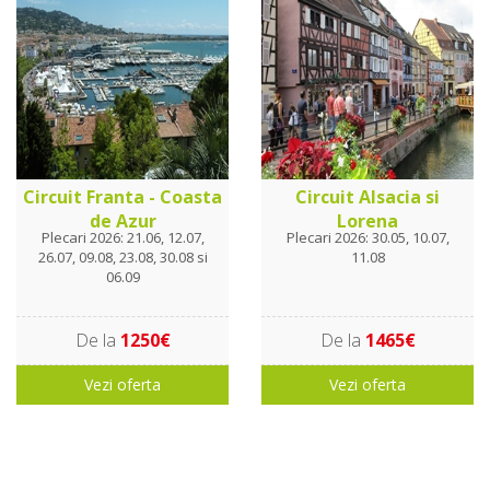
Circuit Franta - Coasta
Circuit Alsacia si
de Azur
Lorena
Plecari 2026: 21.06, 12.07,
Plecari 2026: 30.05, 10.07,
26.07, 09.08, 23.08, 30.08 si
11.08
06.09
De la
1250€
De la
1465€
Vezi oferta
Vezi oferta