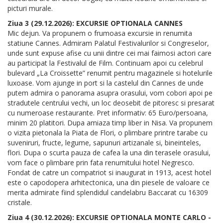
picturi murale.
Ziua 3 (29.12.2026): EXCURSIE OPTIONALA CANNES
Mic dejun. Va propunem o frumoasa excursie in renumita
statiune Cannes. Admiram Palatul Festivalurilor si Congreselor,
unde sunt expuse afise cu unii dintre cei mai faimosi actori care
au participat la Festivalul de Film. Continuam apoi cu celebrul
bulevard „La Croissette” renumit pentru magazinele si hotelurile
luxoase. Vom ajunge in port si la castelul din Cannes de unde
putem admira o panorama asupra orasului, vom cobori apoi pe
stradutele centrului vechi, un loc deosebit de pitoresc si presarat
cu numeroase restaurante. Pret informativ: 65 Euro/persoana,
minim 20 platitori. Dupa amiaza timp liber in Nisa. Va propunem
o vizita pietonala la Piata de Flori, o plimbare printre tarabe cu
suveniruri, fructe, legume, sapunuri artizanale si, bineinteles,
flori. Dupa o scurta pauza de cafea la una din terasele orasului,
vom face o plimbare prin fata renumitului hotel Negresco.
Fondat de catre un compatriot si inaugurat in 1913, acest hotel
este o capodopera arhitectonica, una din piesele de valoare ce
merita admirate fiind splendidul candelabru Baccarat cu 16309
cristale.
Ziua 4 (30.12.2026): EXCURSIE OPTIONALA MONTE CARLO -