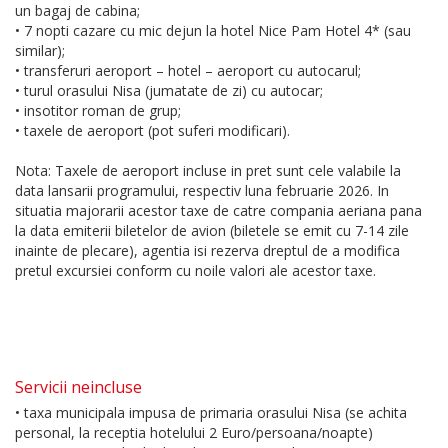
un bagaj de cabina;
• 7 nopti cazare cu mic dejun la hotel Nice Pam Hotel 4* (sau
similar);
• transferuri aeroport – hotel – aeroport cu autocarul;
• turul orasului Nisa (jumatate de zi) cu autocar;
• insotitor roman de grup;
• taxele de aeroport (pot suferi modificari).
Nota: Taxele de aeroport incluse in pret sunt cele valabile la
data lansarii programului, respectiv luna februarie 2026. In
situatia majorarii acestor taxe de catre compania aeriana pana
la data emiterii biletelor de avion (biletele se emit cu 7-14 zile
inainte de plecare), agentia isi rezerva dreptul de a modifica
pretul excursiei conform cu noile valori ale acestor taxe.
Servicii neincluse
• taxa municipala impusa de primaria orasului Nisa (se achita
personal, la receptia hotelului 2 Euro/persoana/noapte)