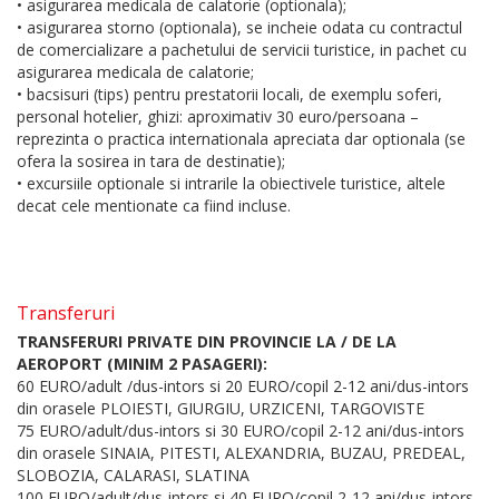
• asigurarea medicala de calatorie (optionala);
• asigurarea storno (optionala), se incheie odata cu contractul
de comercializare a pachetului de servicii turistice, in pachet cu
asigurarea medicala de calatorie;
• bacsisuri (tips) pentru prestatorii locali, de exemplu soferi,
personal hotelier, ghizi: aproximativ 30 euro/persoana –
reprezinta o practica internationala apreciata dar optionala (se
ofera la sosirea in tara de destinatie);
• excursiile optionale si intrarile la obiectivele turistice, altele
decat cele mentionate ca fiind incluse.
Transferuri
TRANSFERURI PRIVATE DIN PROVINCIE LA / DE LA
AEROPORT (MINIM 2 PASAGERI):
60 EURO/adult /dus-intors si 20 EURO/copil 2-12 ani/dus-intors
din orasele PLOIESTI, GIURGIU, URZICENI, TARGOVISTE
75 EURO/adult/dus-intors si 30 EURO/copil 2-12 ani/dus-intors
din orasele SINAIA, PITESTI, ALEXANDRIA, BUZAU, PREDEAL,
SLOBOZIA, CALARASI, SLATINA
100 EURO/adult/dus-intors si 40 EURO/copil 2-12 ani/dus-intors