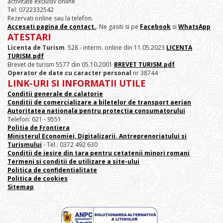
activitate exclusiv online
Tel: 0722332542
Rezervati online sau la telefon.
Accesati pagina de contact.
. Ne gasiti si pe
Facebook
si
WhatsApp
ATESTARI
Licenta de Turism
528 - interm. online din 11.05.2023
LICENTA
TURISM.pdf
Brevet de turism 5577 din 05.10.2001
BREVET TURISM.pdf
Operator de date cu caracter personal
nr 38744
LINK-URI SI INFORMATII UTILE
Conditii generale de calatorie
Conditii de comercializare a biletelor de transport aerian
Autoritatea nationala pentru protectia consumatorului
Telefon: 021 - 9551
Politia de Frontiera
Ministerul Economiei, Digitalizarii. Antreprenoriatului
si
Turismului
- Tel.: 0372 492 630
Conditii de iesire din tara pentru cetatenii minori romani
Termeni si conditii de utilizare a site-ului
Politica de confidentialitate
Politica de cookies
Sitemap