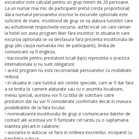
excursiilor este calculat pentru un grup minim de 20 persoane.
La un numar mai mic de participanti pretul creste proportional;
daca numarul persoanelor inscrise la excursiile optionale este
suficient de mare, insotitorul de grup se va alatura turistilor care
au achizitionat respectivele excursii, astfel incat cei care raman
la hotel vor avea program liber fara insotitor; in situatia in care
excursia optionala se va desfasura fara prezenta insotitorului de
grup (din cauza numarului mic de participanti), limba de
comunicare va fi engleza;
• bacsisurile pentru prestatorii locali (tips) reprezinta o practica
internationala si nu sunt obligatorii;
• acest program nu este recomandat persoanelor cu mobilitate
redusa;
• in situatia in care turistul are cerinte speciale, cum ar fi dar fara
a se limita la: camere alaturate sau cu o anumita localizare,
meniu special, acestea vor fi cu titlul de solicitare catre
prestatori dar nu vor fi considerate confirmate decat in masura
posibilitatilor de la fata locului;
• nominalizarea insotitorului de grup si comunicarea datelor de
contact ale acestuia vor fi furnizate cel tarziu cu o saptamana
inaintea plecarii in calatorie;
• asezarea in autocar se face in ordinea inscrierilor, incepand cu
bancheta a doua;