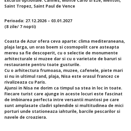
Excursii optionale: Cannes, Monte Carlo si Eze, Menton,
Saint Tropez, Saint Paul de Vence
Perioada: 27.12.2026 – 03.01.2027
(8 zile/ 7 nopti)
Coasta de Azur ofera ceva aparte: clima mediteraneana,
plaja larga, un oras boem si cosmopolit care asteapta
mereu sa fie descoperit, cu o selectie de monumente
arhitecturale si muzee dar si cu o varietate de baruri si
restaurante pentru toate gusturile.
Cu o arhitectura frumoasa, muzee, cafenele, piete mari
si nu in ultimul rand, plaja, Nisa este orasul francez ce
rivalizeaza cu Paris.
Ajunsi in Nisa ne dorim ca timpul sa stea in loc in toate.
Fiecare turist care ajunge in aceste locuri este fascinat
de imbinarea perfecta intre versantii muntosi pe care
sunt amplasate cladiri splendide si multitudinea de mici
porturi unde stationeaza iahturile, barcile pescarilor si
navele de croaziera.