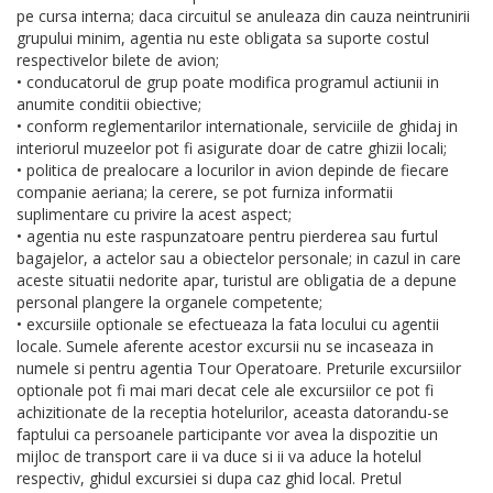
pe cursa interna; daca circuitul se anuleaza din cauza neintrunirii
grupului minim, agentia nu este obligata sa suporte costul
respectivelor bilete de avion;
• conducatorul de grup poate modifica programul actiunii in
anumite conditii obiective;
• conform reglementarilor internationale, serviciile de ghidaj in
interiorul muzeelor pot fi asigurate doar de catre ghizii locali;
• politica de prealocare a locurilor in avion depinde de fiecare
companie aeriana; la cerere, se pot furniza informatii
suplimentare cu privire la acest aspect;
• agentia nu este raspunzatoare pentru pierderea sau furtul
bagajelor, a actelor sau a obiectelor personale; in cazul in care
aceste situatii nedorite apar, turistul are obligatia de a depune
personal plangere la organele competente;
• excursiile optionale se efectueaza la fata locului cu agentii
locale. Sumele aferente acestor excursii nu se incaseaza in
numele si pentru agentia Tour Operatoare. Preturile excursiilor
optionale pot fi mai mari decat cele ale excursiilor ce pot fi
achizitionate de la receptia hotelurilor, aceasta datorandu-se
faptului ca persoanele participante vor avea la dispozitie un
mijloc de transport care ii va duce si ii va aduce la hotelul
respectiv, ghidul excursiei si dupa caz ghid local. Pretul