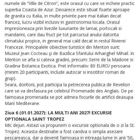
numele de ”Ville de Citron”, este orasul cu care se incheie practic
superba Coasta de Azur. Deoarece este situat foarte aproape
de granita cu Italia, in multe privinte pare mai italian decat
francez, lucru vizibil inclusiv in gastronomia locala. Orasul
impresioneaza prin livezile luxuriante de lamai, portocali si
mandarini, care dau fruct pe tot parcursul anului datorita
climatului propice, in general mai cald decat in restul Rivierei
Franceze. Principalele obiective turistice din Menton sunt:
Muzeul Jean Cocteau şi de Bazilica Sfantului Arhanghel Mihail. In
Menton se afla si cateva gradini, precum: Serre de la Madone si
Gradina Botanica Exotica. Pret informativ: 80 EURO/ persoana
(minim 20 participanti, include autocar si insotitor roman de
grup).
Seara, doritorii, pot participa la petrecerea publica de Revelion
care se va desfasura pe celebrul Promenade des Anglais. De pe
faimoasa promenada se pot admira focurile de artificii deasupa
Marii Mediterane.
Ziua 6 (01.01.2027): LA MULTI ANI 2027! EXCURSIE
OPTIONALA SAINT TROPEZ
Mic dejun. Astazi va propunem o excursie optionala de o zi la St.
Tropez. Aceasta destinatie a fost candva o simpla asezare
pescareasca, dar a devenit faimoasa in intreaga lume in anii ’50,