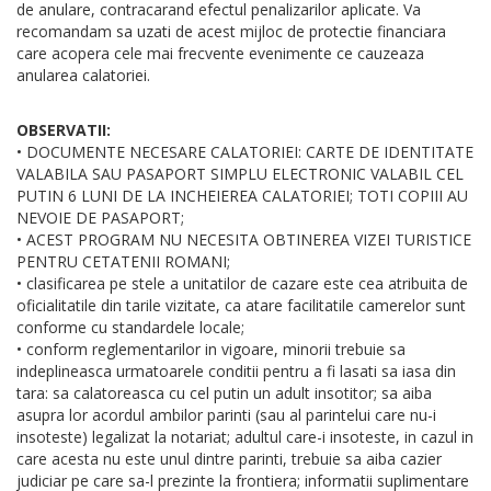
de anulare, contracarand efectul penalizarilor aplicate. Va
recomandam sa uzati de acest mijloc de protectie financiara
care acopera cele mai frecvente evenimente ce cauzeaza
anularea calatoriei.
OBSERVATII:
• DOCUMENTE NECESARE CALATORIEI: CARTE DE IDENTITATE
VALABILA SAU PASAPORT SIMPLU ELECTRONIC VALABIL CEL
PUTIN 6 LUNI DE LA INCHEIEREA CALATORIEI; TOTI COPIII AU
NEVOIE DE PASAPORT;
• ACEST PROGRAM NU NECESITA OBTINEREA VIZEI TURISTICE
PENTRU CETATENII ROMANI;
• clasificarea pe stele a unitatilor de cazare este cea atribuita de
oficialitatile din tarile vizitate, ca atare facilitatile camerelor sunt
conforme cu standardele locale;
• conform reglementarilor in vigoare, minorii trebuie sa
indeplineasca urmatoarele conditii pentru a fi lasati sa iasa din
tara: sa calatoreasca cu cel putin un adult insotitor; sa aiba
asupra lor acordul ambilor parinti (sau al parintelui care nu-i
insoteste) legalizat la notariat; adultul care-i insoteste, in cazul in
care acesta nu este unul dintre parinti, trebuie sa aiba cazier
judiciar pe care sa-l prezinte la frontiera; informatii suplimentare