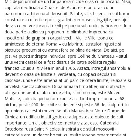
Mic dejun urmat de un tur panoramic de oras cu autocarul. Nisa,
capitala neoficiala a Coastei de Azur, este un oras cu un
patrimoniu arhitectural deosebit. Palate, vile, biserici in stil baroc
construite in diferite epoci, gradini frumoase si ingrijite, peisaje
de vis ce ne vor incanta ochii pe parcursul turului panoramic. In a
doua parte a zilei va propunem o plimbare impreuna cu
insotitorul de grup prin orasul vechi, Vieille Ville, zona ce
aminteste de eterna Roma – cu labirintul strazilor inguste si
pietruite precum si cu atmosfera sa plina de viata. De aici, pe
jos, va puteti indrepta individual spre Colline du Chateau – situl
unui vechi castel ce a fost distrus de catre soldatii regelui
francez Louis al XIV-lea in anul 1706. Astazi, intregul ansamblu a
devenit o oaza de liniste si verdeata, cu copaci seculari si
cascade, unde este amenajat un parc ce ofera liniste, relaxare si
privelisti spectaculoase. Dupa amiaza timp liber, iar o atractie
obligatorie pentru iubitorii de arta, si nu numai, este Muzeul
Matisse, colectia picturilor expuse aici fiind impresionanta: 68
picturi, peste 400 de schite si desene si peste 56 de sculpturi. In
apropierea acestui muzeu se afla Manastirea Notre Dame de
Cimiez, un edificiu in stil gotic ce adaposteste obiecte de cult
importante. Un alt obiectiv ce merita vizitat este Catedrala
Ortodoxa rusa Saint Nicolas. Inspirata de stilul moscovit,
catedrala are un decor bogat, cu multe icoane ornamentale si