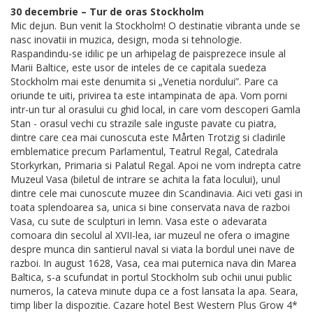
30 decembrie – Tur de oras Stockholm
Mic dejun. Bun venit la Stockholm! O destinatie vibranta unde se
nasc inovatii in muzica, design, moda si tehnologie.
Raspandindu-se idilic pe un arhipelag de paisprezece insule al
Marii Baltice, este usor de inteles de ce capitala suedeza
Stockholm mai este denumita si „Venetia nordului”. Pare ca
oriunde te uiti, privirea ta este intampinata de apa. Vom porni
intr-un tur al orasului cu ghid local, in care vom descoperi Gamla
Stan - orasul vechi cu strazile sale inguste pavate cu piatra,
dintre care cea mai cunoscuta este Mårten Trotzig si cladirile
emblematice precum Parlamentul, Teatrul Regal, Catedrala
Storkyrkan, Primaria si Palatul Regal. Apoi ne vom indrepta catre
Muzeul Vasa (biletul de intrare se achita la fata locului), unul
dintre cele mai cunoscute muzee din Scandinavia. Aici veti gasi in
toata splendoarea sa, unica si bine conservata nava de razboi
Vasa, cu sute de sculpturi in lemn. Vasa este o adevarata
comoara din secolul al XVII-lea, iar muzeul ne ofera o imagine
despre munca din santierul naval si viata la bordul unei nave de
razboi. In august 1628, Vasa, cea mai puternica nava din Marea
Baltica, s-a scufundat in portul Stockholm sub ochii unui public
numeros, la cateva minute dupa ce a fost lansata la apa. Seara,
timp liber la dispozitie. Cazare hotel Best Western Plus Grow 4*