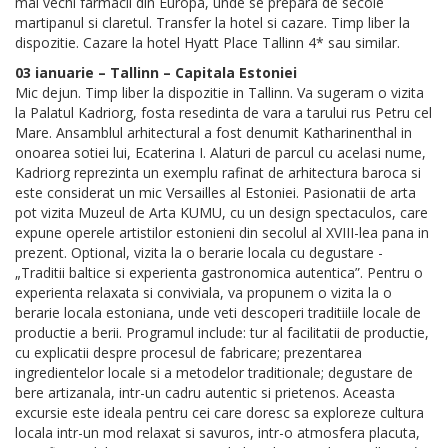
mai vechi farmacii din Europa, unde se prepara de secole
martipanul si claretul. Transfer la hotel si cazare. Timp liber la
dispozitie. Cazare la hotel Hyatt Place Tallinn 4* sau similar.
03 ianuarie – Tallinn – Capitala Estoniei
Mic dejun. Timp liber la dispozitie in Tallinn. Va sugeram o vizita
la Palatul Kadriorg, fosta resedinta de vara a tarului rus Petru cel
Mare. Ansamblul arhitectural a fost denumit Katharinenthal in
onoarea sotiei lui, Ecaterina I. Alaturi de parcul cu acelasi nume,
Kadriorg reprezinta un exemplu rafinat de arhitectura baroca si
este considerat un mic Versailles al Estoniei. Pasionatii de arta
pot vizita Muzeul de Arta KUMU, cu un design spectaculos, care
expune operele artistilor estonieni din secolul al XVIII-lea pana in
prezent. Optional, vizita la o berarie locala cu degustare -
„Traditii baltice si experienta gastronomica autentica”. Pentru o
experienta relaxata si conviviala, va propunem o vizita la o
berarie locala estoniana, unde veti descoperi traditiile locale de
productie a berii. Programul include: tur al facilitatii de productie,
cu explicatii despre procesul de fabricare; prezentarea
ingredientelor locale si a metodelor traditionale; degustare de
bere artizanala, intr-un cadru autentic si prietenos. Aceasta
excursie este ideala pentru cei care doresc sa exploreze cultura
locala intr-un mod relaxat si savuros, intr-o atmosfera placuta,