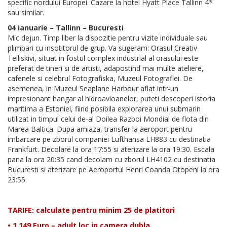
specific nordului Europei. Cazare la hotel Hyatt Place Tallinn 4*
sau similar.
04 ianuarie – Tallinn – Bucuresti
Mic dejun. Timp liber la dispozitie pentru vizite individuale sau
plimbari cu insotitorul de grup. Va sugeram: Orasul Creativ
Telliskivi, situat in fostul complex industrial al orasului este
preferat de tineri si de artisti, adapostind mai multe ateliere,
cafenele si celebrul Fotografiska, Muzeul Fotografiei. De
asemenea, in Muzeul Seaplane Harbour aflat intr-un
impresionant hangar al hidroavioanelor, puteti descoperi istoria
maritima a Estoniei, fiind posibila explorarea unui submarin
utilizat in timpul celui de-al Doilea Razboi Mondial de flota din
Marea Baltica. Dupa amiaza, transfer la aeroport pentru
imbarcare pe zborul companiei Lufthansa LH883 cu destinatia
Frankfurt. Decolare la ora 17:55 si aterizare la ora 19:30. Escala
pana la ora 20:35 cand decolam cu zborul LH4102 cu destinatia
Bucuresti si aterizare pe Aeroportul Henri Coanda Otopeni la ora
23:55.
TARIFE: calculate pentru minim 25 de platitori
• 1.149 Euro – adult loc in camera dubla