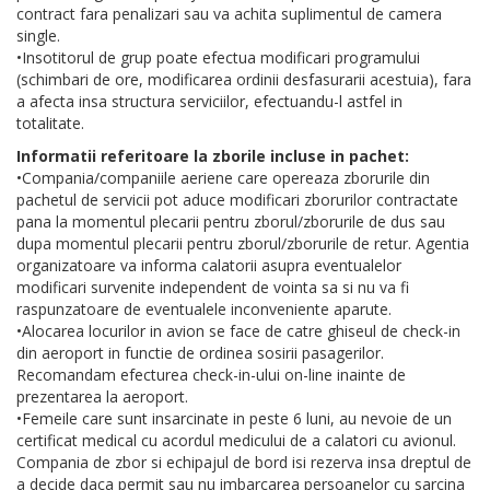
contract fara penalizari sau va achita suplimentul de camera
single.
•Insotitorul de grup poate efectua modificari programului
(schimbari de ore, modificarea ordinii desfasurarii acestuia), fara
a afecta insa structura serviciilor, efectuandu-l astfel in
totalitate.
Informatii referitoare la zborile incluse in pachet:
•Compania/companiile aeriene care opereaza zborurile din
pachetul de servicii pot aduce modificari zborurilor contractate
pana la momentul plecarii pentru zborul/zborurile de dus sau
dupa momentul plecarii pentru zborul/zborurile de retur. Agentia
organizatoare va informa calatorii asupra eventualelor
modificari survenite independent de vointa sa si nu va fi
raspunzatoare de eventualele inconveniente aparute.
•Alocarea locurilor in avion se face de catre ghiseul de check-in
din aeroport in functie de ordinea sosirii pasagerilor.
Recomandam efecturea check-in-ului on-line inainte de
prezentarea la aeroport.
•Femeile care sunt insarcinate in peste 6 luni, au nevoie de un
certificat medical cu acordul medicului de a calatori cu avionul.
Compania de zbor si echipajul de bord isi rezerva insa dreptul de
a decide daca permit sau nu imbarcarea persoanelor cu sarcina