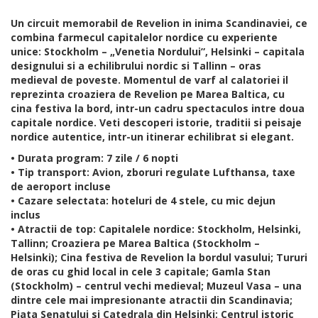
Un circuit memorabil de Revelion in inima Scandinaviei, ce
combina farmecul capitalelor nordice cu experiente
unice: Stockholm – „Venetia Nordului”, Helsinki – capitala
designului si a echilibrului nordic si Tallinn – oras
medieval de poveste. Momentul de varf al calatoriei il
reprezinta croaziera de Revelion pe Marea Baltica, cu
cina festiva la bord, intr-un cadru spectaculos intre doua
capitale nordice. Veti descoperi istorie, traditii si peisaje
nordice autentice, intr-un itinerar echilibrat si elegant.
• Durata program: 7 zile / 6 nopti
• Tip transport: Avion, zboruri regulate Lufthansa, taxe
de aeroport incluse
• Cazare selectata: hoteluri de 4 stele, cu mic dejun
inclus
• Atractii de top: Capitalele nordice: Stockholm, Helsinki,
Tallinn; Croaziera pe Marea Baltica (Stockholm –
Helsinki); Cina festiva de Revelion la bordul vasului; Tururi
de oras cu ghid local in cele 3 capitale; Gamla Stan
(Stockholm) – centrul vechi medieval; Muzeul Vasa – una
dintre cele mai impresionante atractii din Scandinavia;
Piata Senatului si Catedrala din Helsinki; Centrul istoric