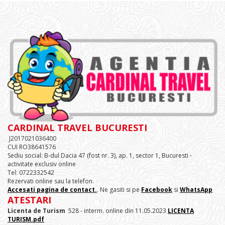
CARDINAL TRAVEL BUCURESTI
J2017021036400
CUI RO38641576
Sediu social: B-dul Dacia 47 (fost nr. 3), ap. 1, sector 1, Bucuresti -
activitate exclusiv online
Tel: 0722332542
Rezervati online sau la telefon.
Accesati pagina de contact.
. Ne gasiti si pe
Facebook
si
WhatsApp
ATESTARI
Licenta de Turism
528 - interm. online din 11.05.2023
LICENTA
TURISM.pdf