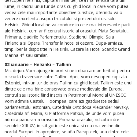
descoperi Helsinki, capitala Finlandei, cea mai fericita tara din
lume, in cadrul unui tur de oras cu ghid local in care vom putea
vedea cele mai importante obiective turistice, oferindu-va o
vedere excelenta asupra trecutului si prezentului orasului
Helsinki. Ghidul local ne va conduce in cele mai interesante parti
ale Helsinki, cum ar fi centrul istoric al orasului, Piata Senatului,
Primaria, cladirile Parlamentului, Stadionul Olimpic, Sala
Finlandia si Opera. Transfer la hotel si cazare. Dupa-amiaza,
timp liber la dispozitie in Helsinki. Cazare la Hotel Scandic Grand
Marina 4* sau similar.
02 ianuarie – Helsinki – Tallinn
Mic dejun. Vom ajunge in port si ne imbarcam pe feribot pentru
o scurta traversare catre Tallinn. Apoi, vom descoperi capitala
Estoniei, intr-un tur de oras Tallinn cu ghid local. Tallinn este unul
dintre cele mai bine conservate orase medievale din Europa,
centrul sau istoric fiind inscris in Patrimoniul Mondial UNESCO.
Vom admira Castelul Toompea, care azi gazduieste sediul
parlamentului estonian, Catedrala Ortodoxa Alexander Nevsky,
Catedrala Sf. Maria, si Platforma Patkuli, de unde vom putea
admira panorama orasului. Primaria orasului, ridicata intre
secolele XIII-XV, in stil gotic este unica si cea mai veche din
nordul Europei. In apropiere, se afla Raeapteek, una dintre cele