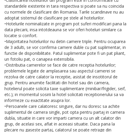
•Clasificarea hotelurilor din program este in conformitate cu
standardele existente in tara respectiva si poate sa nu coincida
cu normele de clasificare din Romania. Tarile scandinave nu au
adoptat sistemul de clasificare pe stele al hotelurilor.
•Hotelurile nominalizate in program pot suferi modificari pana la
data plecarii, insa intotdeauna se vor oferi hoteluri similare ca
locatie si confort.
•Majoritatea hotelurilor nu detin camere triple. Pentru ocuparea
de 3 adulti, se vor confirma camere duble cu pat suplimentar, in
functie de disponibilitate. Patul suplimentar pote fi un pat pliant,
un fotoliu pat, o canapea extensibila.
•Distributia camerelor se face de catre receptia hotelurilor;
problemele legate de amplasarea sau aspectul camerei se
rezolva de catre calator la receptie, asistat de insotitorul de
grup. Pentru anumite facilitati din hotel sau din camera,
hotelierul poate solicita taxe suplimentare (minibar/frigider, seif,
etc.); in momentul sosirii la hotel solicitati receptionerului sa va
informeze cu exactitate asupra lor.
•Persoanele care calatoresc singure, dar nu doresc sa achite
suplimentul de camera single, pot opta pentru partaj in camera
dubla, situatie in care vor imparti camera cu un alt calator din
grup, de acelasi sex, aflat in aceeasi situatie. Daca pana la
plecare nu gaseste partaj, calatorul se poate retrage din