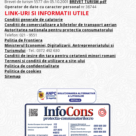
Brevet de turism 5577 din 05.10.2001
BREVET TURISM.pdf
Operator de date cu caracter personal
nr 38744
LINK-URI SI INFORMATII UTILE
Conditii generale de calatorie
Conditii de comercializare a biletelor de transport aerian
Autoritatea nationala pentru protectia consumatorului
Telefon: 021 - 9551
Politia de Frontiera
Ministerul Economiei, Digitalizarii. Antreprenoriatului
si
Turismului
- Tel.: 0372 492 630
Conditii de iesire din tara pentru cetatenii minori romani
Termeni si conditii de utilizare a site-ului
Politica de confidentialitate
Politica de cookies
Sitemap