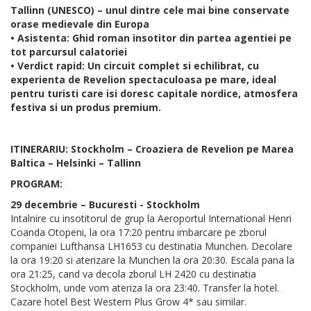
Tallinn (UNESCO) – unul dintre cele mai bine conservate
orase medievale din Europa
• Asistenta: Ghid roman insotitor din partea agentiei pe
tot parcursul calatoriei
• Verdict rapid: Un circuit complet si echilibrat, cu
experienta de Revelion spectaculoasa pe mare, ideal
pentru turisti care isi doresc capitale nordice, atmosfera
festiva si un produs premium.
ITINERARIU: Stockholm – Croaziera de Revelion pe Marea
Baltica – Helsinki – Tallinn
PROGRAM:
29 decembrie – Bucuresti - Stockholm
Intalnire cu insotitorul de grup la Aeroportul International Henri
Coanda Otopeni, la ora 17:20 pentru imbarcare pe zborul
companiei Lufthansa LH1653 cu destinatia Munchen. Decolare
la ora 19:20 si aterizare la Munchen la ora 20:30. Escala pana la
ora 21:25, cand va decola zborul LH 2420 cu destinatia
Stockholm, unde vom ateriza la ora 23:40. Transfer la hotel.
Cazare hotel Best Western Plus Grow 4* sau similar.