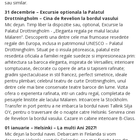
sau similar.
31 decembrie – Excursie optionala la Palatul
Drottningholm – Cina de Revelion la bordul vasului
Mic dejun. Timp liber la dispozitie sau, optional, Excursie la
Palatul Drottningholm - „Eleganta regala pe malul lacului
Mälaren”. Descoperiti una dintre cele mai frumoase resedinte
regale din Europa, inclusa in patrimoniul UNESCO – Palatul
Drottningholm. Situat pe o insula pitoreasca, palatul este
resedinta oficiala a familiei regale suedeze si impresioneaza prin:
arhitectura sa baroca eleganta, inspirata de Versailles; interioare
somptuoase, decorate cu opere de arta si tapiserii rafinate;
gradini spectaculoase in stil francez, perfect simetrice, ideale
pentru plimbari; celebrul teatru de curte Drottningholm, unul
dintre cele mai bine conservate teatre baroce din lume. Vizita
ofera o experienta rafinata, intr-un cadru regal, completata de
peisajele linistite ale lacului Mälaren. Intoarcere la Stockholm.
Transfer in port pentru a ne imbarca la bordul navei Tallink Silja
OY, pentru o traversare de o noapte catre Helsinki. Servirea cinei
de Revelion la bordul vasului. Cazare in cabine interioare B-Class.
01 ianuarie – Helsinki – La multi Ani 2027!
Mic dejun la bordul navei. Debarcam in Finlanda si vom