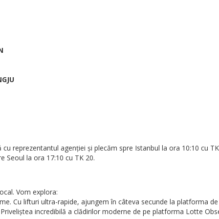
N
NGJU
 cu reprezentantul agenției și plecăm spre Istanbul la ora 10:10 cu T
re Seoul la ora 17:10 cu TK 20.
local. Vom explora:
lume. Cu lifturi ultra-rapide, ajungem în câteva secunde la platforma d
veliștea incredibilă a clădirilor moderne de pe platforma Lotte Obser