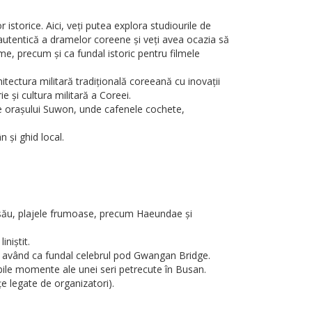
storice. Aici, veți putea explora studiourile de
ra autentică a dramelor coreene și veți avea ocazia să
me, precum și ca fundal istoric pentru filmele
ectura militară tradițională coreeană cu inovații
e și cultura militară a Coreei.
 ale orașului Suwon, unde cafenele cochete,
 și ghid local.
 său, plajele frumoase, precum Haeundae și
niștit.
că, având ca fundal celebrul pod Gwangan Bridge.
ile momente ale unei seri petrecute în Busan.
e legate de organizatori).