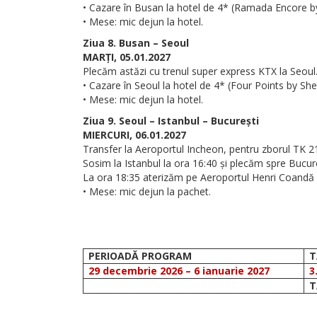
• Cazare în Busan la hotel de 4* (Ramada Encore b
• Mese: mic dejun la hotel.
Ziua 8. Busan – Seoul
MARȚI, 05.01.2027
Plecăm astăzi cu trenul super express KTX la Seoul.
• Cazare în Seoul la hotel de 4* (Four Points by She
• Mese: mic dejun la hotel.
Ziua 9. Seoul – Istanbul – București
MIERCURI, 06.01.2027
Transfer la Aeroportul Incheon, pentru zborul TK 21
Sosim la Istanbul la ora 16:40 și plecăm spre Bucur
La ora 18:35 aterizăm pe Aeroportul Henri Coandă 
• Mese: mic dejun la pachet.
PERIOADĂ PROGRAM
T
29 decembrie 2026 – 6 ianuarie 2027
3
T