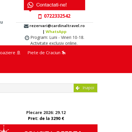
0722332542
cu
rezervari@cardinaltravel.ro
|
WhatsApp
Program: Luni - Vineri 10-18.
Activitate exclusiv online.
oaziere 🚢
Piete de Craciun 🎠
Inapoi
Plecare 2026: 29.12
Pret: de la 3290 €