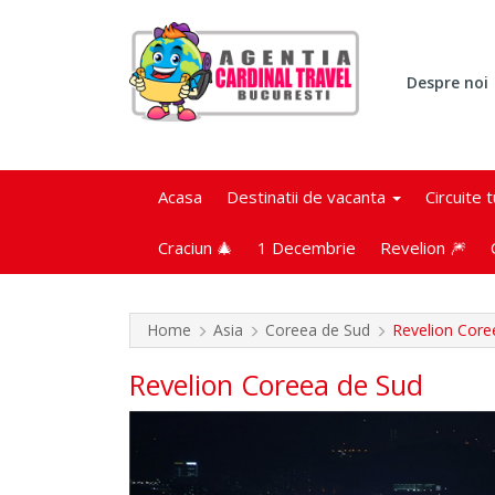
Despre noi
Acasa
Destinatii de vacanta
Circuite 
Craciun 🎄
1 Decembrie
Revelion 🎆
Home
Asia
Coreea de Sud
Revelion Core
Revelion Coreea de Sud