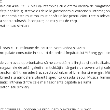
zi.
ale din Asia, COEX Mall vă întâmpină cu o ofertă variată de magazine, r
ăța papilele gustative cu deliciile gastronomiei coreene și internațion
și modernă este mult mai mult decât un loc pentru cărți. Este o adevărat
a spectaculoasă, înconjurați de mii și mii de cărți.
eraton sau similar).
, oraș cu 10 milioane de locuitori. Vom vedea și vizita:
nci palate construite în sec. 14 din ordinul împăratului Yi Song-gye, 
e vom avea oportunitatea să ne conectăm la liniștea și spiritualitatea
azinele de artă, galeriile, antichitățile, târgurile de suveniruri și caf
ansformă într-un adevărat spectacol urban al luminilor și energiei. 
ultimedia și atmosfera vibrantă specifică orașului Seoul. Muzica, lumi
atic, într-una dintre cele mai fascinante capitale ale lumii.
eraton sau similar).
cont propriu sau opțional vă propunem o excursie în Suwon.