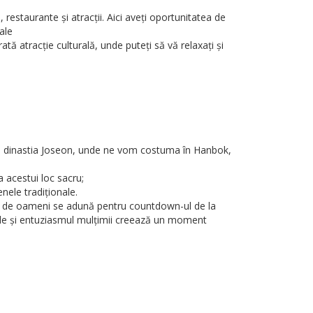
estaurante și atracții. Aici aveți oportunitatea de
ale
ă atracție culturală, unde puteți să vă relaxați și
din dinastia Joseon, unde ne vom costuma în Hanbok,
 acestui loc sacru;
enele tradiționale.
Mii de oameni se adună pentru countdown-ul de la
nile și entuziasmul mulțimii creează un moment