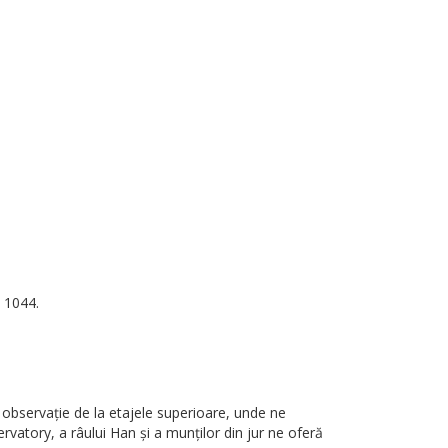
K 1044.
e observație de la etajele superioare, unde ne
vatory, a râului Han și a munților din jur ne oferă