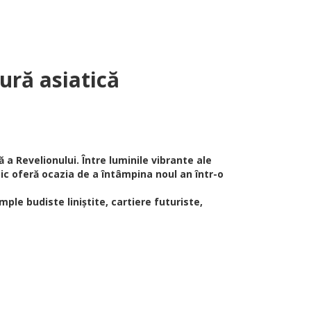
ră asiatică
 a Revelionului. Între luminile vibrante ale
tic oferă ocazia de a întâmpina noul an într-o
ple budiste liniștite, cartiere futuriste,