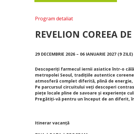
Program detaliat
REVELION COREEA DE S
29 DECEMBRIE 2026 – 06 IANUARIE 2027 (9 ZILE)
Descoperiți farmecul iernii asiatice într-o căl
metropolei Seoul, tradițiile autentice coreene
atmosferă complet diferită, plină de energie, 
Pe parcursul circuitului veți descoperi contras
piețe locale pline de savoare și experiențe cu
Pregătiți-vă pentru un început de an diferit, în
Itinerar vacanță