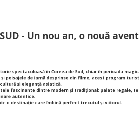
UD - Un nou an, o nouă aventu
ătorie spectaculoasă în Coreea de Sud, chiar în perioada magică
 și peisajele de iarnă desprinse din filme, acest program turis
cultură și eleganță asiatică.
tele fascinante dintre modern și tradițional: palate regale, tem
linare autentice.
tr-o destinație care îmbină perfect trecutul și viitorul.