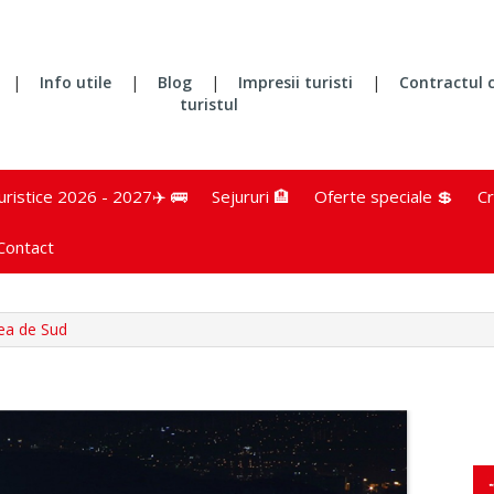
|
Info utile
|
Blog
|
Impresii turisti
|
Contractul 
turistul
turistice 2026 - 2027✈️ 🚌
Sejururi 🏨
Oferte speciale 💲
Cr
Contact
ea de Sud