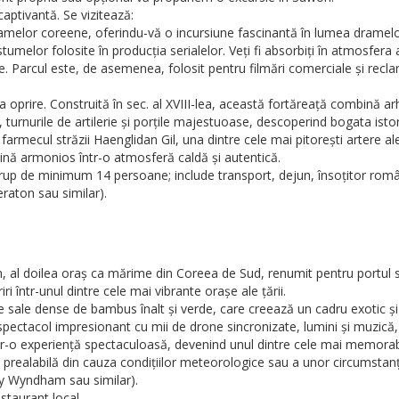
aptivantă. Se vizitează:
melor coreene, oferindu-vă o incursiune fascinantă în lumea dramelor i
ostumelor folosite în producția serialelor. Veți fi absorbiți în atmosfe
te. Parcul este, de asemenea, folosit pentru filmări comerciale și recla
e. Construită în sec. al XVIII-lea, această fortăreață combină arhit
 turnurile de artilerie și porțile majestuoase, descoperind bogata istori
u farmecul străzii Haenglidan Gil, una dintre cele mai pitorești artere
ină armonios într-o atmosferă caldă și autentică.
rup de minimum 14 persoane; include transport, dejun, însoțitor român
eraton sau similar).
n, al doilea oraș ca mărime din Coreea de Sud, renumit pentru portul
ri într-unul dintre cele mai vibrante orașe ale țării.
 sale dense de bambus înalt și verde, care creează un cadru exotic și li
un spectacol impresionant cu mii de drone sincronizate, lumini și muzi
tr-o experiență spectaculoasă, devenind unul dintre cele mai memorab
e prealabilă din cauza condițiilor meteorologice sau a unor circumstanț
y Wyndham sau similar).
staurant local.