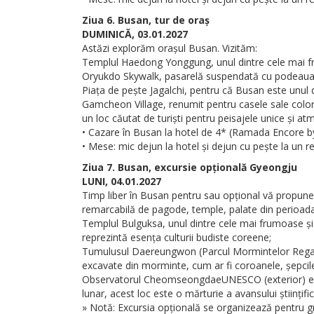
Ziua 6. Busan, tur de oraș
DUMINICĂ, 03.01.2027
Astăzi explorăm orașul Busan. Vizităm:
Templul Haedong Yonggung, unul dintre cele mai f
Oryukdo Skywalk, pasarelă suspendată cu podeaua și
Piața de pește Jagalchi, pentru că Busan este unul 
Gamcheon Village, renumit pentru casele sale colorat
un loc căutat de turiști pentru peisajele unice și 
• Cazare în Busan la hotel de 4* (Ramada Encore b
• Mese: mic dejun la hotel și dejun cu pește la un re
Ziua 7. Busan, excursie opțională Gyeongju
LUNI, 04.01.2027
Timp liber în Busan pentru sau opțional vă propune
remarcabilă de pagode, temple, palate din perioada înf
Templul Bulguksa, unul dintre cele mai frumoase și 
reprezintă esența culturii budiste coreene;
Tumulusul Daereungwon (Parcul Mormintelor Regale)
excavate din morminte, cum ar fi coroanele, șepcile și
Observatorul CheomseongdaeUNESCO (exterior) este c
lunar, acest loc este o mărturie a avansului științific 
» Notă: Excursia opțională se organizează pentru g