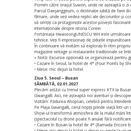
Pornim către orașul Suwon, unde ne așteaptă o zi c
Parcul Daejanggeum, o destinație iubită de fanii dra
filmare, unde veți vedea replici ale decorurilor și c
vă simțiți ca protagoniștii acestor povești fascinan
internaționale despre istoria Coreei.
Fortăreața HwaseongUNESCU WH este următoarea oprir
tehnice. Veți fi impresionați de zidurile impunătoare,
În continuare vă invităm să explorați în ritm propri
magazine vintage și restaurante tradiționale se îmb
» Notă: Excursia opțională se organizează pentru g
• Cazare în Seoul, la hotel de 4* (Four Points by Sh
• Mese: mic dejun la hotel.
Ziua 5. Seoul – Busan
SÂMBĂTĂ, 02.01.2027
Plecăm astăzi cu trenul super express KTX la Busa
Gwangalli. Aici, ne așteaptă noi aventuri și descoperi
Vizităm: Pădurea Ahopsan, celebră pentru întinderile
Pe Plaja Gwangalli, cerul nopții prinde viață într-
Show-ul transformă atmosfera de la malul mării în
(spectacolul cu drone poate fi anulat fără notificar
• Cazare în Busan la hotel de 4* (Ramada Encore b
• Mese: mic dejun la hotel și dejun cu pește la un re