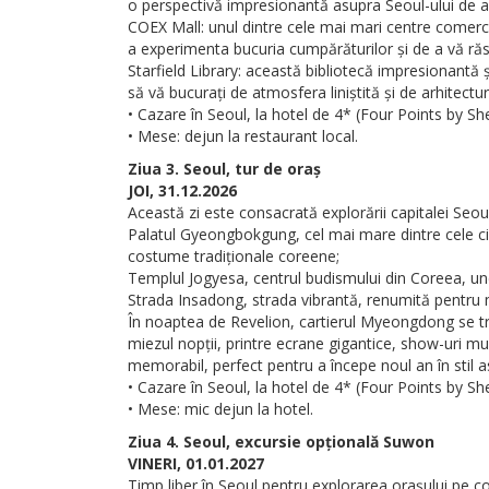
o perspectivă impresionantă asupra Seoul-ului de a
COEX Mall: unul dintre cele mai mari centre comerci
a experimenta bucuria cumpărăturilor și de a vă răsf
Starfield Library: această bibliotecă impresionantă 
să vă bucurați de atmosfera liniștită și de arhitectur
• Cazare în Seoul, la hotel de 4* (Four Points by Sh
• Mese: dejun la restaurant local.
Ziua 3. Seoul, tur de oraș
JOI, 31.12.2026
Această zi este consacrată explorării capitalei Seoul
Palatul Gyeongbokgung, cel mai mare dintre cele ci
costume tradiționale coreene;
Templul Jogyesa, centrul budismului din Coreea, und
Strada Insadong, strada vibrantă, renumită pentru mag
În noaptea de Revelion, cartierul Myeongdong se tr
miezul nopții, printre ecrane gigantice, show-uri m
memorabil, perfect pentru a începe noul an în stil asi
• Cazare în Seoul, la hotel de 4* (Four Points by Sh
• Mese: mic dejun la hotel.
Ziua 4. Seoul, excursie opțională Suwon
VINERI, 01.01.2027
Timp liber în Seoul pentru explorarea orașului pe 