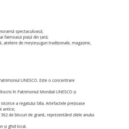
panoramă spectaculoasă;
ai faimoasă piață din țară;
tă, ateliere de meșteșuguri tradiționale, magazine,
n Patrimoniul UNESCO. Este o concentrare
, înscris în Patrimoniul Mondial UNESCO și
rice a regatului Silla. Artefactele prețioase
i antice;
2 de blocuri de granit, reprezentând zilele anului
 și ghid local.