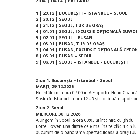
ZIUA | DATA | PROGRAM
1 | 29.12 | BUCUREȘTI – ISTANBUL – SEOUL
2 | 30.12 | SEOUL
3 | 31.12 | SEOUL, TUR DE ORAȘ
4 | 01.01 | SEOUL, EXCURSIE OPȚIONALĂ SUWO
5 | 02.01 | SEOUL – BUSAN
6 | 03.01 | BUSAN, TUR DE ORAȘ
7 | 04.01 | BUSAN, EXCURSIE OPȚIONALĂ GYEO
8 | 05.01 | BUSAN – SEOUL
9 | 06.01 | SEOUL – ISTANBUL – BUCUREȘTI
Ziua 1. București – Istanbul – Seoul
MARȚI, 29.12.2026
Ne întâlnim la ora 07:00 în Aeroportul Henri Coandă
Sosim în Istanbul la ora 12:45 și continuăm apoi sp
Ziua 2. Seoul
MIERCURI, 30.12.2026
Ajungem în Seoul la ora 09:05 și întalnire cu ghidul 
Lotte Tower, una dintre cele mai înalte clădiri din 
bucurăm de o panoramă spectaculoasă a orașului. Pri