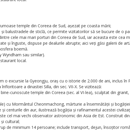
rumoase temple din Coreea de Sud, așezat pe coasta mării;
 balustradele de sticlă, ce permite vizitatorilor să se bucure de o 
dintre cele mai mari porturi din Coreea de Sud, iar aceasta este cea m
e și înguste, dispuse pe dealurile abrupte; aici veți găsi galerii de ar
atmosfera boemă.
y Wyndham sau similar).
staurant local.
m o excursie la Gyeongju, oraș cu o istorie de 2.000 de ani, inclus î
loritoare a dinastiei Silla, din sec. VII-X. Se vizitează:
bine-cunoscute temple din Coreea (sec. al VI-lea), sculptat din granit
 cu Mormântul Cheonmachong, mărturie a însemnătății și bogăției isto
 centurile din aur, ilustrează bogăția și rafinamentul acestei civilizați
el mai vechi observator astronomic din Asia de Est. Construit din 36
și cultural;
rup de minimum 14 persoane; include transport, dejun, însoțitor român