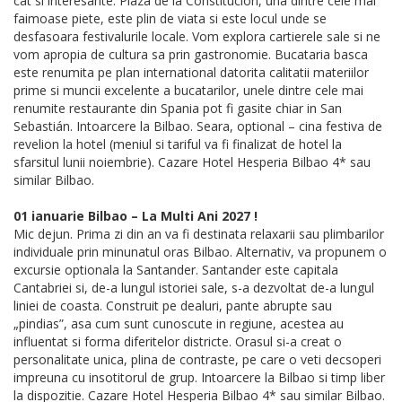
cat si interesante. Plaza de la Constitución, una dintre cele mai
faimoase piete, este plin de viata si este locul unde se
desfasoara festivalurile locale. Vom explora cartierele sale si ne
vom apropia de cultura sa prin gastronomie. Bucataria basca
este renumita pe plan international datorita calitatii materiilor
prime si muncii excelente a bucatarilor, unele dintre cele mai
renumite restaurante din Spania pot fi gasite chiar in San
Sebastián. Intoarcere la Bilbao. Seara, optional – cina festiva de
revelion la hotel (meniul si tariful va fi finalizat de hotel la
sfarsitul lunii noiembrie). Cazare Hotel Hesperia Bilbao 4* sau
similar Bilbao.
01 ianuarie Bilbao – La Multi Ani 2027 !
Mic dejun. Prima zi din an va fi destinata relaxarii sau plimbarilor
individuale prin minunatul oras Bilbao. Alternativ, va propunem o
excursie optionala la Santander. Santander este capitala
Cantabriei si, de-a lungul istoriei sale, s-a dezvoltat de-a lungul
liniei de coasta. Construit pe dealuri, pante abrupte sau
„pindias”, asa cum sunt cunoscute in regiune, acestea au
influentat si forma diferitelor districte. Orasul si-a creat o
personalitate unica, plina de contraste, pe care o veti decsoperi
impreuna cu insotitorul de grup. Intoarcere la Bilbao si timp liber
la dispozitie. Cazare Hotel Hesperia Bilbao 4* sau similar Bilbao.