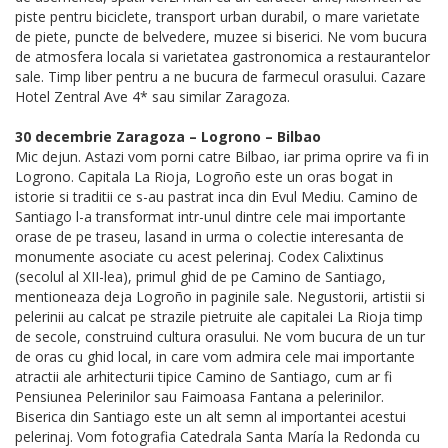
piste pentru biciclete, transport urban durabil, o mare varietate
de piete, puncte de belvedere, muzee si biserici. Ne vom bucura
de atmosfera locala si varietatea gastronomica a restaurantelor
sale. Timp liber pentru a ne bucura de farmecul orasului. Cazare
Hotel Zentral Ave 4* sau similar Zaragoza.
30 decembrie Zaragoza – Logrono – Bilbao
Mic dejun. Astazi vom porni catre Bilbao, iar prima oprire va fi in
Logrono. Capitala La Rioja, Logroño este un oras bogat in
istorie si traditii ce s-au pastrat inca din Evul Mediu. Camino de
Santiago l-a transformat intr-unul dintre cele mai importante
orase de pe traseu, lasand in urma o colectie interesanta de
monumente asociate cu acest pelerinaj. Codex Calixtinus
(secolul al XII-lea), primul ghid de pe Camino de Santiago,
mentioneaza deja Logroño in paginile sale. Negustorii, artistii si
pelerinii au calcat pe strazile pietruite ale capitalei La Rioja timp
de secole, construind cultura orasului. Ne vom bucura de un tur
de oras cu ghid local, in care vom admira cele mai importante
atractii ale arhitecturii tipice Camino de Santiago, cum ar fi
Pensiunea Pelerinilor sau Faimoasa Fantana a pelerinilor.
Biserica din Santiago este un alt semn al importantei acestui
pelerinaj. Vom fotografia Catedrala Santa María la Redonda cu