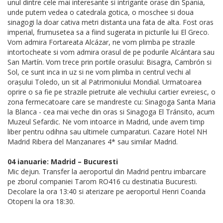
unul dintre cele mai interesante si intrigante orase din Spania,
unde putem vedea o catedrala gotica, o moschee si doua
sinagogi la doar cativa metri distanta una fata de alta. Fost oras
imperial, frumusetea sa a fiind sugerata in picturile lui El Greco.
Vom admira Fortareata Alcázar, ne vom plimba pe strazile
intortocheate si vom admira orasul de pe podurile Alcántara sau
San Martín. Vom trece prin portile orasului: Bisagra, Cambrón si
Sol, ce sunt inca in uz si ne vom plimba in centrul vechi al
orașului Toledo, un sit al Patrimoniului Mondial. Urmatoarea
oprire o sa fie pe strazile pietruite ale vechiului cartier evreiesc, o
zona fermecatoare care se mandreste cu: Sinagoga Santa Maria
la Blanca - cea mai veche din oras si Sinagoga El Tránsito, acum
Muzeul Sefardic. Ne vom intoarce in Madrid, unde avem timp
liber pentru odihna sau ultimele cumparaturi. Cazare Hotel NH
Madrid Ribera del Manzanares 4* sau similar Madrid.
04 ianuarie: Madrid – Bucuresti
Mic dejun. Transfer la aeroportul din Madrid pentru imbarcare
pe zborul companiei Tarom RO416 cu destinatia Bucuresti.
Decolare la ora 13:40 si aterizare pe aeroportul Henri Coanda
Otopeni la ora 18:30.