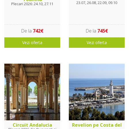
23.07, 26.08, 22.09, 09.10
Plecari 2026: 24.10, 27.11
De la
742€
De la
745€
Vezi oferta
Vezi oferta
Circuit Andalucia
Revelion pe Costa del