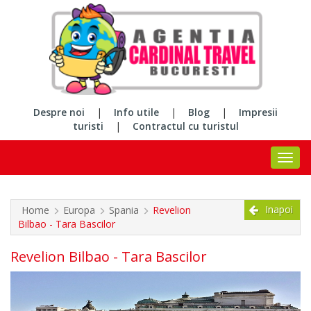
Despre noi
|
Info utile
|
Blog
|
Impresii
turisti
|
Contractul cu turistul
Inapoi
Home
Europa
Spania
Revelion
Bilbao - Tara Bascilor
Revelion Bilbao - Tara Bascilor