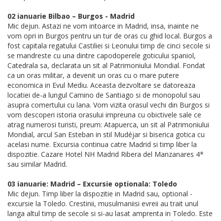
02 ianuarie Bilbao – Burgos - Madrid
Mic dejun. Astazi ne vom intoarce in Madrid, insa, inainte ne
vom opri in Burgos pentru un tur de oras cu ghid local. Burgos a
fost capitala regatului Castiliei si Leonului timp de cinci secole si
se mandreste cu una dintre capodoperele goticului spaniol,
Catedrala sa, declarata un sit al Patrimoniului Mondial. Fondat
ca un oras militar, a devenit un oras cu o mare putere
economica in Evul Mediu. Aceasta dezvoltare se datoreaza
locatiei de-a lungul Camino de Santiago si de monopolul sau
asupra comertului cu lana. Vom vizita orasul vechi din Burgos si
vom descoperi istoria orasului impreuna cu obictivele sale ce
atrag numerosi turisti, preum: Atapuerca, un sit al Patrimoniului
Mondial, arcul San Esteban in stil Mudéjar si biserica gotica cu
acelasi nume. Excursia continua catre Madrid si timp liber la
dispozitie. Cazare Hotel NH Madrid Ribera del Manzanares 4*
sau similar Madrid.
03 ianuarie: Madrid – Excursie optionala: Toledo
Mic dejun. Timp liber la dispozitie in Madrid sau, optional -
excursie la Toledo. Crestinii, musulmaniisi evreii au trait unul
langa altul timp de secole si si-au lasat amprenta in Toledo. Este