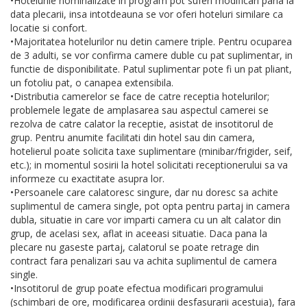
•Hotelurile nominalizate in program pot suferi modificari pana la
data plecarii, insa intotdeauna se vor oferi hoteluri similare ca
locatie si confort.
•Majoritatea hotelurilor nu detin camere triple. Pentru ocuparea
de 3 adulti, se vor confirma camere duble cu pat suplimentar, in
functie de disponibilitate. Patul suplimentar pote fi un pat pliant,
un fotoliu pat, o canapea extensibila.
•Distributia camerelor se face de catre receptia hotelurilor;
problemele legate de amplasarea sau aspectul camerei se
rezolva de catre calator la receptie, asistat de insotitorul de
grup. Pentru anumite facilitati din hotel sau din camera,
hotelierul poate solicita taxe suplimentare (minibar/frigider, seif,
etc.); in momentul sosirii la hotel solicitati receptionerului sa va
informeze cu exactitate asupra lor.
•Persoanele care calatoresc singure, dar nu doresc sa achite
suplimentul de camera single, pot opta pentru partaj in camera
dubla, situatie in care vor imparti camera cu un alt calator din
grup, de acelasi sex, aflat in aceeasi situatie. Daca pana la
plecare nu gaseste partaj, calatorul se poate retrage din
contract fara penalizari sau va achita suplimentul de camera
single.
•Insotitorul de grup poate efectua modificari programului
(schimbari de ore, modificarea ordinii desfasurarii acestuia), fara