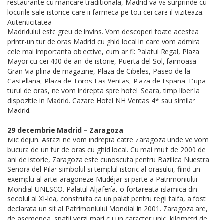
restaurante cu mancare traditionala, Madrid va va surprinde cu
locurile sale istorice care ii farmeca pe toti cei care il viziteaza.
Autenticitatea
Madridului este greu de invins. Vom descoperi toate acestea
printr-un tur de oras Madrid cu ghid local in care vom admira
cele mai importanta obiective, cum ar fi: Palatul Regal, Plaza
Mayor cu cei 400 de ani de istorie, Puerta del Sol, faimoasa
Gran Via plina de magazine, Plaza de Cibeles, Paseo de la
Castellana, Plaza de Toros Las Ventas, Plaza de Espana. Dupa
turul de oras, ne vom indrepta spre hotel. Seara, timp liber la
dispozitie in Madrid. Cazare Hotel NH Ventas 4* sau similar
Madrid.
29 decembrie Madrid – Zaragoza
Mic dejun. Astazi ne vom indrepta catre Zaragoza unde ve vom
bucura de un tur de oras cu ghid local. Cu mai mult de 2000 de
ani de istorie, Zaragoza este cunoscuta pentru Bazilica Nuestra
Señora del Pilar simbolul si templul istoric al orasului, fiind un
exemplu al artei aragoneze Mudéjar si parte a Patrimoniului
Mondial UNESCO. Palatul Aljafería, o fortareata islamica din
secolul al XI-lea, construita ca un palat pentru regii taifa, a fost
declarata un sit al Patrimoniului Mondial in 2001. Zaragoza are,
de asemenea, spatii verzi mari cu un caracter unic, kilometri de