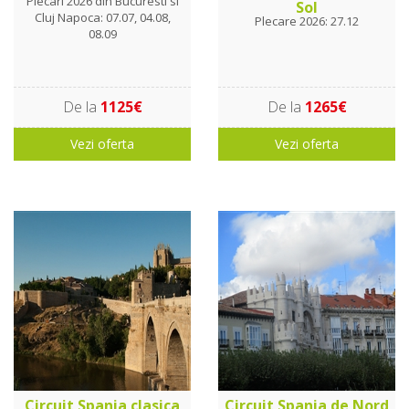
Plecari 2026 din Bucuresti si
Sol
Cluj Napoca: 07.07, 04.08,
Plecare 2026: 27.12
08.09
De la
1125€
De la
1265€
Vezi oferta
Vezi oferta
Circuit Spania clasica
Circuit Spania de Nord