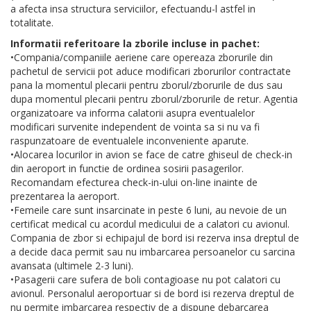
a afecta insa structura serviciilor, efectuandu-l astfel in
totalitate.
Informatii referitoare la zborile incluse in pachet:
•Compania/companiile aeriene care opereaza zborurile din
pachetul de servicii pot aduce modificari zborurilor contractate
pana la momentul plecarii pentru zborul/zborurile de dus sau
dupa momentul plecarii pentru zborul/zborurile de retur. Agentia
organizatoare va informa calatorii asupra eventualelor
modificari survenite independent de vointa sa si nu va fi
raspunzatoare de eventualele inconveniente aparute.
•Alocarea locurilor in avion se face de catre ghiseul de check-in
din aeroport in functie de ordinea sosirii pasagerilor.
Recomandam efecturea check-in-ului on-line inainte de
prezentarea la aeroport.
•Femeile care sunt insarcinate in peste 6 luni, au nevoie de un
certificat medical cu acordul medicului de a calatori cu avionul.
Compania de zbor si echipajul de bord isi rezerva insa dreptul de
a decide daca permit sau nu imbarcarea persoanelor cu sarcina
avansata (ultimele 2-3 luni).
•Pasagerii care sufera de boli contagioase nu pot calatori cu
avionul. Personalul aeroportuar si de bord isi rezerva dreptul de
nu permite imbarcarea respectiv de a dispune debarcarea