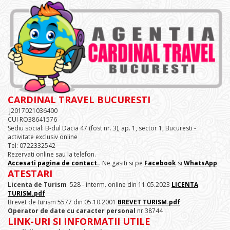
CARDINAL TRAVEL BUCURESTI
J2017021036400
CUI RO38641576
Sediu social: B-dul Dacia 47 (fost nr. 3), ap. 1, sector 1, Bucuresti -
activitate exclusiv online
Tel: 0722332542
Rezervati online sau la telefon.
Accesati pagina de contact.
. Ne gasiti si pe
Facebook
si
WhatsApp
ATESTARI
Licenta de Turism
528 - interm. online din 11.05.2023
LICENTA
TURISM.pdf
Brevet de turism 5577 din 05.10.2001
BREVET TURISM.pdf
Operator de date cu caracter personal
nr 38744
LINK-URI SI INFORMATII UTILE