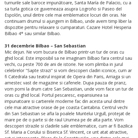
turnurile sale baroce impunătoare, Santa María de Palacio, cu a
sa turla gotica ce guverneaza asupra Logroño si Paseo del
Espolón, unul dintre cele mai emblematice locuri din oras. Ne
continuam drumul si ajungem in Bilbao, unde avem timp liber la
dispozitie pentru relaxare si cumparaturi. Cazare Hotel Hesperia
Bilbao 4* sau similar Bilbao.
31 decembrie Bilbao – San Sebastian
Mic dejun. Ne vom bucura de Bilbao printr-un tur de oras cu
ghid local. Este imposibil sa ne imaginam Bilbao fara centrul sau
vechi, cu peste 700 de ani de istorie. Ne vom plimba in jurul
celebrelor "Sapte strazi" si vom descoperi cladiri iconice, cum ar
fi Catedrala sau teatrul inspirat de Opera din Paris, Arriaga si un
amestec vast de magazine si cafenele. Dupa pauza de pranz,
vom porni la drum catre San Sebastian, unde vom face un tur de
oras cu ghid local. Portul pescaresc, expansiunea sa
impunatoare si cartierele moderne fac din acesta unul dintre
cele mai atractive orase de pe coasta Cantabria. Centrul vechi
din San Sebastian se afla la poalele Muntelui Urgull, protejat de
mare pe de o parte si de raul Urumea pe de alta parte. Vom
descoperi strazile si cladirile sale emblematice, cum ar fi Bazilica
Sf. Maria a Corului si Biserica Sf. Vincent, ce unt atat atractive,