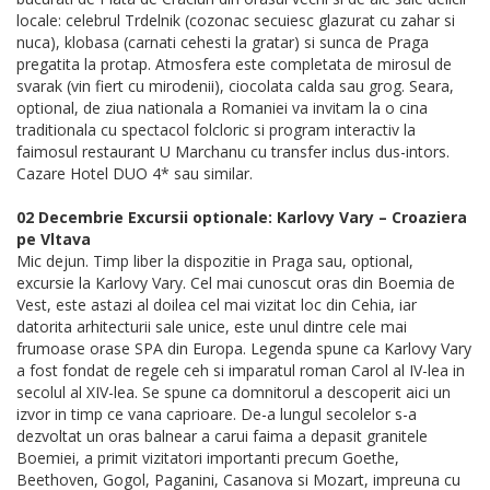
locale: celebrul Trdelnik (cozonac secuiesc glazurat cu zahar si
nuca), klobasa (carnati cehesti la gratar) si sunca de Praga
pregatita la protap. Atmosfera este completata de mirosul de
svarak (vin fiert cu mirodenii), ciocolata calda sau grog. Seara,
optional, de ziua nationala a Romaniei va invitam la o cina
traditionala cu spectacol folcloric si program interactiv la
faimosul restaurant U Marchanu cu transfer inclus dus-intors.
Cazare Hotel DUO 4* sau similar.
02 Decembrie Excursii optionale: Karlovy Vary – Croaziera
pe Vltava
Mic dejun. Timp liber la dispozitie in Praga sau, optional,
excursie la Karlovy Vary. Cel mai cunoscut oras din Boemia de
Vest, este astazi al doilea cel mai vizitat loc din Cehia, iar
datorita arhitecturii sale unice, este unul dintre cele mai
frumoase orase SPA din Europa. Legenda spune ca Karlovy Vary
a fost fondat de regele ceh si imparatul roman Carol al IV-lea in
secolul al XIV-lea. Se spune ca domnitorul a descoperit aici un
izvor in timp ce vana caprioare. De-a lungul secolelor s-a
dezvoltat un oras balnear a carui faima a depasit granitele
Boemiei, a primit vizitatori importanti precum Goethe,
Beethoven, Gogol, Paganini, Casanova si Mozart, impreuna cu