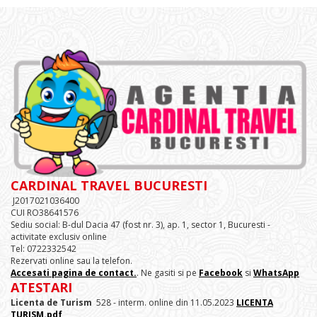
CARDINAL TRAVEL BUCURESTI
J2017021036400
CUI RO38641576
Sediu social: B-dul Dacia 47 (fost nr. 3), ap. 1, sector 1, Bucuresti -
activitate exclusiv online
Tel: 0722332542
Rezervati online sau la telefon.
Accesati pagina de contact.
. Ne gasiti si pe
Facebook
si
WhatsApp
ATESTARI
Licenta de Turism
528 - interm. online din 11.05.2023
LICENTA
TURISM.pdf