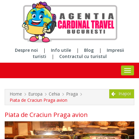
Despre noi
|
Info utile
|
Blog
|
Impresii
turisti
|
Contractul cu turistul
Inapoi
Home
Europa
Cehia
Praga
Piata de Craciun Praga avion
Piata de Craciun Praga avion