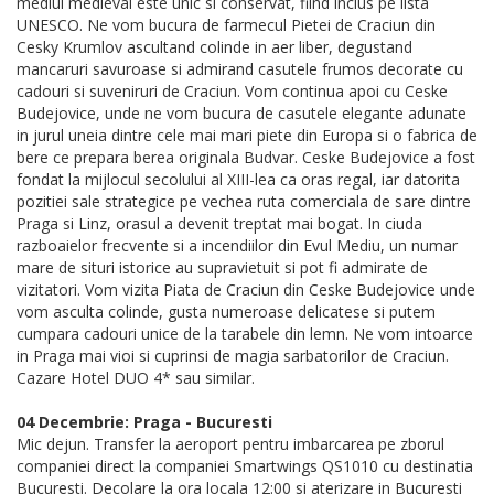
mediul medieval este unic si conservat, fiind inclus pe lista
UNESCO. Ne vom bucura de farmecul Pietei de Craciun din
Cesky Krumlov ascultand colinde in aer liber, degustand
mancaruri savuroase si admirand casutele frumos decorate cu
cadouri si suveniruri de Craciun. Vom continua apoi cu Ceske
Budejovice, unde ne vom bucura de casutele elegante adunate
in jurul uneia dintre cele mai mari piete din Europa si o fabrica de
bere ce prepara berea originala Budvar. Ceske Budejovice a fost
fondat la mijlocul secolului al XIII-lea ca oras regal, iar datorita
pozitiei sale strategice pe vechea ruta comerciala de sare dintre
Praga si Linz, orasul a devenit treptat mai bogat. In ciuda
razboaielor frecvente si a incendiilor din Evul Mediu, un numar
mare de situri istorice au supravietuit si pot fi admirate de
vizitatori. Vom vizita Piata de Craciun din Ceske Budejovice unde
vom asculta colinde, gusta numeroase delicatese si putem
cumpara cadouri unice de la tarabele din lemn. Ne vom intoarce
in Praga mai vioi si cuprinsi de magia sarbatorilor de Craciun.
Cazare Hotel DUO 4* sau similar.
04 Decembrie: Praga - Bucuresti
Mic dejun. Transfer la aeroport pentru imbarcarea pe zborul
companiei direct la companiei Smartwings QS1010 cu destinatia
Bucuresti. Decolare la ora locala 12:00 si aterizare in Bucuresti