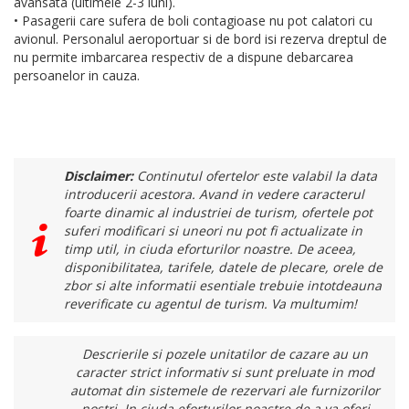
avansata (ultimele 2-3 luni).
• Pasagerii care sufera de boli contagioase nu pot calatori cu
avionul. Personalul aeroportuar si de bord isi rezerva dreptul de
nu permite imbarcarea respectiv de a dispune debarcarea
persoanelor in cauza.
Disclaimer:
Continutul ofertelor este valabil la data
introducerii acestora. Avand in vedere caracterul
foarte dinamic al industriei de turism, ofertele pot
suferi modificari si uneori nu pot fi actualizate in
timp util, in ciuda eforturilor noastre. De aceea,
disponibilitatea, tarifele, datele de plecare, orele de
zbor si alte informatii esentiale trebuie intotdeauna
reverificate cu agentul de turism. Va multumim!
Descrierile si pozele unitatilor de cazare au un
caracter strict informativ si sunt preluate in mod
automat din sistemele de rezervari ale furnizorilor
nostri. In ciuda eforturilor noastre de a va oferi