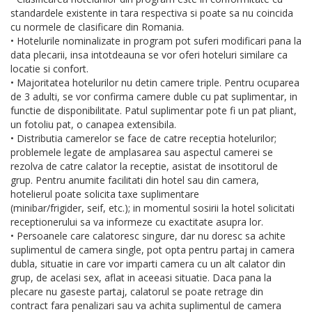
standardele existente in tara respectiva si poate sa nu coincida
cu normele de clasificare din Romania.
• Hotelurile nominalizate in program pot suferi modificari pana la
data plecarii, insa intotdeauna se vor oferi hoteluri similare ca
locatie si confort.
• Majoritatea hotelurilor nu detin camere triple. Pentru ocuparea
de 3 adulti, se vor confirma camere duble cu pat suplimentar, in
functie de disponibilitate. Patul suplimentar pote fi un pat pliant,
un fotoliu pat, o canapea extensibila.
• Distributia camerelor se face de catre receptia hotelurilor;
problemele legate de amplasarea sau aspectul camerei se
rezolva de catre calator la receptie, asistat de insotitorul de
grup. Pentru anumite facilitati din hotel sau din camera,
hotelierul poate solicita taxe suplimentare
(minibar/frigider, seif, etc.); in momentul sosirii la hotel solicitati
receptionerului sa va informeze cu exactitate asupra lor.
• Persoanele care calatoresc singure, dar nu doresc sa achite
suplimentul de camera single, pot opta pentru partaj in camera
dubla, situatie in care vor imparti camera cu un alt calator din
grup, de acelasi sex, aflat in aceeasi situatie. Daca pana la
plecare nu gaseste partaj, calatorul se poate retrage din
contract fara penalizari sau va achita suplimentul de camera