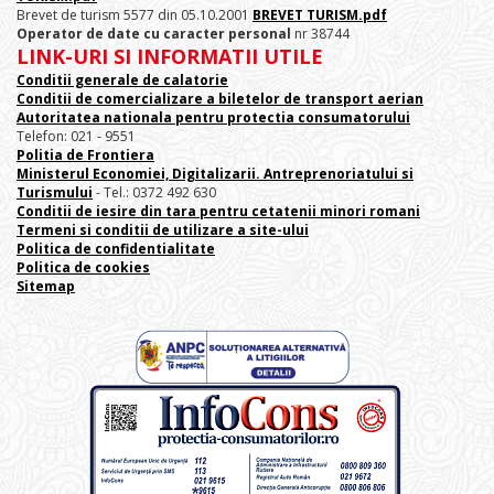
Brevet de turism 5577 din 05.10.2001
BREVET TURISM.pdf
Operator de date cu caracter personal
nr 38744
LINK-URI SI INFORMATII UTILE
Conditii generale de calatorie
Conditii de comercializare a biletelor de transport aerian
Autoritatea nationala pentru protectia consumatorului
Telefon: 021 - 9551
Politia de Frontiera
Ministerul Economiei, Digitalizarii. Antreprenoriatului
si
Turismului
- Tel.: 0372 492 630
Conditii de iesire din tara pentru cetatenii minori romani
Termeni si conditii de utilizare a site-ului
Politica de confidentialitate
Politica de cookies
Sitemap