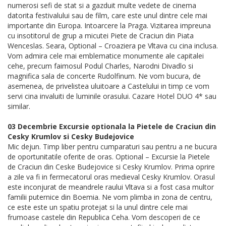
numerosi sefi de stat si a gazduit multe vedete de cinema
datorita festivalului sau de film, care este unul dintre cele mai
importante din Europa. Intoarcere la Praga. Vizitarea impreuna
cu insotitorul de grup a micutei Piete de Craciun din Piata
Wenceslas. Seara, Optional – Croaziera pe Vltava cu cina inclusa.
Vom admira cele mai emblematice monumente ale capitalei
cehe, precum faimosul Podul Charles, Narodni Divadlo si
magnifica sala de concerte Rudolfinum. Ne vom bucura, de
asemenea, de privelistea uluitoare a Castelului in timp ce vom
servi cina invaluiti de luminile orasului. Cazare Hotel DUO 4* sau
similar.
03 Decembrie Excursie optionala la Pietele de Craciun din
Cesky Krumlov si Cesky Budejovice
Mic dejun. Timp liber pentru cumparaturi sau pentru a ne bucura
de oportunitatile oferite de oras. Optional – Excursie la Pietele
de Craciun din Ceske Budejovice si Cesky Krumlov. Prima oprire
a zile va fi in fermecatorul oras medieval Cesky Krumlov. Orasul
este inconjurat de meandrele raului Vltava si a fost casa multor
familii puternice din Boemia. Ne vom plimba in zona de centru,
ce este este un spatiu protejat si la unul dintre cele mai
frumoase castele din Republica Ceha. Vom descoperi de ce