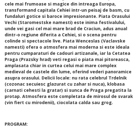
cele mai frumoase si magice din intreaga Europa,
transformand capitala Cehiei intr-un peisaj de basm, cu
fundaluri gotice si baroce impresionante. Piata Orasului
Vechi (Staromestske namesti) este inima festivalului,
unde vei gasi cel mai mare brad de Craciun, adus anual
dintr-o regiune diferita a Cehiei, si o scena pentru
colinde si spectacole live. Piata Wenceslas (Vaclavske
namesti) ofera o atmosfera mai moderna si este ideala
pentru cumparaturi de cadouri artizanale, iar la Cetatea
Praga (Prazsky hrad) veti regasi o piata mai pitoreasca,
amplasata chiar in curtea celui mai mare complex
medieval de castele din lume, oferind vederi panoramice
asupra orasului. Delicii locale: nu rata celebrul Trdelnik
(cozonac secuiesc glazurat cu zahar si nuca), klobasa
(carnati cehesti la gratar) si sunca de Praga pregatita la
protap. Atmosfera este completata de mirosul de svarak
(vin fiert cu mirodenii), ciocolata calda sau grog.
PROGRAM: