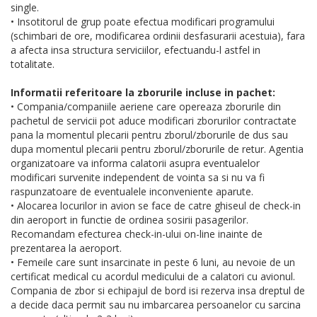
single.
• Insotitorul de grup poate efectua modificari programului
(schimbari de ore, modificarea ordinii desfasurarii acestuia), fara
a afecta insa structura serviciilor, efectuandu-l astfel in
totalitate.
Informatii referitoare la zborurile incluse in pachet:
• Compania/companiile aeriene care opereaza zborurile din
pachetul de servicii pot aduce modificari zborurilor contractate
pana la momentul plecarii pentru zborul/zborurile de dus sau
dupa momentul plecarii pentru zborul/zborurile de retur. Agentia
organizatoare va informa calatorii asupra eventualelor
modificari survenite independent de vointa sa si nu va fi
raspunzatoare de eventualele inconveniente aparute.
• Alocarea locurilor in avion se face de catre ghiseul de check-in
din aeroport in functie de ordinea sosirii pasagerilor.
Recomandam efecturea check-in-ului on-line inainte de
prezentarea la aeroport.
• Femeile care sunt insarcinate in peste 6 luni, au nevoie de un
certificat medical cu acordul medicului de a calatori cu avionul.
Compania de zbor si echipajul de bord isi rezerva insa dreptul de
a decide daca permit sau nu imbarcarea persoanelor cu sarcina