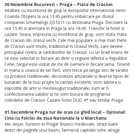
30 Noiembrie Bucuresti – Praga – Piata de Craciun
Intalnire cu insotitorul de grup la Aeroportul International Henri
Coanda Otopeni la ora 13:45 pentru imbarcare pe zborul
companiei Smartwings QS1011 cu destinatia Praga. Decolare la
ora 15:45 si aterizare in Praga la ora 16:45. Transfer la hotel si
cazare. Seara, impreuna cu insotitorul de grup, vom vizita Piata
de Craciun din orasul vechi. Cele mai populare si mai mari Piete
de Craciun sunt tinute, traditional in Orasul Vechi, care devine
principalul centru al sarbatorilor de Craciun. Cu un brad imens de
ce este selectat in fiecare an dintr-o regiune diferita a Republicii
Cehe, targul este vizitat de mii de oameni in fiecare iarna. Tinand
in mana o ceasca de vin fiert, vom trece pe langa zeci de tarabe
cu produse traditionale, decoratiuni artizanale si diverse tipuri de
bunatati: de la nuci prajite la carnati excelenti. Vom admira o
expozitie de arte si mestesuguri traditionale, cum ar fi
confectionarea sabiilor si ne vom bucura de programul
colindelor de Craciun. Cazare hotel DUO 4* sau similar Praga.
01 Decembrie Praga tur de oras cu ghid local – Optional:
Cina cu folclor de ziua Nationala la U Marchanu
Mic dejun. Suntem in Praga! Biserici medievale, strazi luate
direct din paginile unui basm, farmecul capitalei cehe atrage