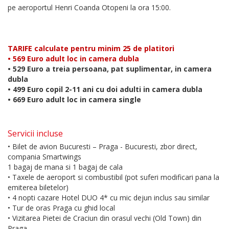
pe aeroportul Henri Coanda Otopeni la ora 15:00.
TARIFE calculate pentru minim 25 de platitori
• 569 Euro adult loc in camera dubla
• 529 Euro a treia persoana, pat suplimentar, in camera
dubla
• 499 Euro copil 2-11 ani cu doi adulti in camera dubla
• 669 Euro adult loc in camera single
Servicii incluse
• Bilet de avion Bucuresti – Praga - Bucuresti, zbor direct,
compania Smartwings
1 bagaj de mana si 1 bagaj de cala
• Taxele de aeroport si combustibil (pot suferi modificari pana la
emiterea biletelor)
• 4 nopti cazare Hotel DUO 4* cu mic dejun inclus sau similar
• Tur de oras Praga cu ghid local
• Vizitarea Pietei de Craciun din orasul vechi (Old Town) din
Praga