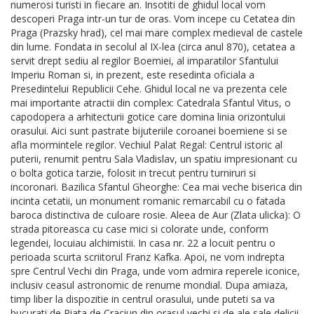
numerosi turisti in fiecare an. Insotiti de ghidul local vom
descoperi Praga intr-un tur de oras. Vom incepe cu Cetatea din
Praga (Prazsky hrad), cel mai mare complex medieval de castele
din lume. Fondata in secolul al IX-lea (circa anul 870), cetatea a
servit drept sediu al regilor Boemiei, al imparatilor Sfantului
Imperiu Roman si, in prezent, este resedinta oficiala a
Presedintelui Republicii Cehe. Ghidul local ne va prezenta cele
mai importante atractii din complex: Catedrala Sfantul Vitus, o
capodopera a arhitecturii gotice care domina linia orizontului
orasului. Aici sunt pastrate bijuteriile coroanei boemiene si se
afla mormintele regilor. Vechiul Palat Regal: Centrul istoric al
puterii, renumit pentru Sala Vladislav, un spatiu impresionant cu
o bolta gotica tarzie, folosit in trecut pentru turniruri si
incoronari. Bazilica Sfantul Gheorghe: Cea mai veche biserica din
incinta cetatii, un monument romanic remarcabil cu o fatada
baroca distinctiva de culoare rosie. Aleea de Aur (Zlata ulicka): O
strada pitoreasca cu case mici si colorate unde, conform
legendei, locuiau alchimistii. In casa nr. 22 a locuit pentru o
perioada scurta scriitorul Franz Kafka. Apoi, ne vom indrepta
spre Centrul Vechi din Praga, unde vom admira reperele iconice,
inclusiv ceasul astronomic de renume mondial. Dupa amiaza,
timp liber la dispozitie in centrul orasului, unde puteti sa va
bucurati de Piata de Craciun din orasul vechi si de ale sale delicii