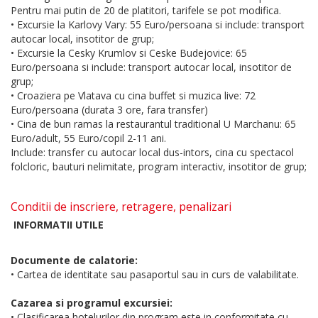
Pentru mai putin de 20 de platitori, tarifele se pot modifica.
• Excursie la Karlovy Vary: 55 Euro/persoana si include: transport
autocar local, insotitor de grup;
• Excursie la Cesky Krumlov si Ceske Budejovice: 65
Euro/persoana si include: transport autocar local, insotitor de
grup;
• Croaziera pe Vlatava cu cina buffet si muzica live: 72
Euro/persoana (durata 3 ore, fara transfer)
• Cina de bun ramas la restaurantul traditional U Marchanu: 65
Euro/adult, 55 Euro/copil 2-11 ani.
Include: transfer cu autocar local dus-intors, cina cu spectacol
folcloric, bauturi nelimitate, program interactiv, insotitor de grup;
Conditii de inscriere, retragere, penalizari
INFORMATII UTILE
Documente de calatorie:
• Cartea de identitate sau pasaportul sau in curs de valabilitate.
Cazarea si programul excursiei:
• Clasificarea hotelurilor din program este in conformitate cu