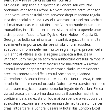
Windsor – Piata de Craciun din Oxford
Mic dejun Timp liber la dispozitie in Londra sau excursie
optionala Windsor si Oxford. Ne vom indrepta catre Windsor,
unde vom vizita castelul care serveste drept resedinta regala
inca din secolul al XI-lea. Castelul Windsor este cel mai vechi si
cel mai mare castel locuit din lume. Vom patrunde in camerele
monarhilor, in salile de ceremonii si vom admira operele unor
artisti precum Rubens, Van Dyck si Hans Holbein. Capela St.
George, cu bolta sa minunata in evantai, a gazduit mai multe
evenimente importante, dar are si rolul unui mausoleu,
adapostind mormintele mai multor regi si regine, precum cel al
lui Henric al VIII-lea si cel al reginei Elisabeta a II-a. De la
Windsor, vom merge sa admiram arhitectura orasului faimos in
toata lumea datorita prestigioasei sale universitati – Oxford.
Centrul istoric adaposteste numeroase cladiri impresionante
precum Camera Radcliffe, Teatrul Sheldonian, Cladirea
Clarendon si Biserica Fecioarei Maria. Craciunul acesta, istorica
strada Broad din centrul orasului Oxford se va transforma intr-o
sarbatoare magica a tuturor lucrurilor legate de Craciun. Fie ca
vizitati orasul pentru prima data sau ca il transformati intr-o
traditie anuala, nu exista un loc mai bun pentru a va bucura de
atmosfera sezoniera si a crea amintiri de neuitat alaturi de cei
dragi. Intoarcere la Londra. Cazare la hotel Ibis London Excel