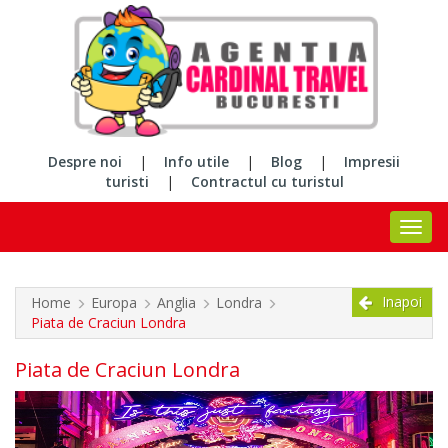
Despre noi
|
Info utile
|
Blog
|
Impresii
turisti
|
Contractul cu turistul
Inapoi
Home
Europa
Anglia
Londra
Piata de Craciun Londra
Piata de Craciun Londra