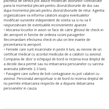
pachetul de servicii pot aduce modificari zborurilor contractate
pana la momentul plecarii pentru zborul/zborurile de dus sau
dupa momentul plecarii pentru zborul/zborurile de retur. Agentia
organizatoare va informa calatorii asupra eventualelor
modificari survenite independent de vointa sa si nu va fi
raspunzatoare de eventualele inconveniente aparute.
• Alocarea locurilor in avion se face de catre ghiseul de check-in
din aeroport in functie de ordinea sosirii pasagerilor.
Recomandam efecturea check-in-ului on-line inainte de
prezentarea la aeroport.
• Femeile care sunt insarcinate in peste 6 luni, au nevoie de un
certificat medical cu acordul medicului de a calatori cu avionul.
Compania de zbor si echipajul de bord isi rezerva insa dreptul de
a decide daca permit sau nu imbarcarea persoanelor cu sarcina
avansata (ultimele 2-3 luni).
• Pasagerii care sufera de boli contagioase nu pot calatori cu
avionul. Personalul aeroportuar si de bord isi rezerva dreptul de
nu permite imbarcarea respectiv de a dispune debarcarea
persoanelor in cauza.