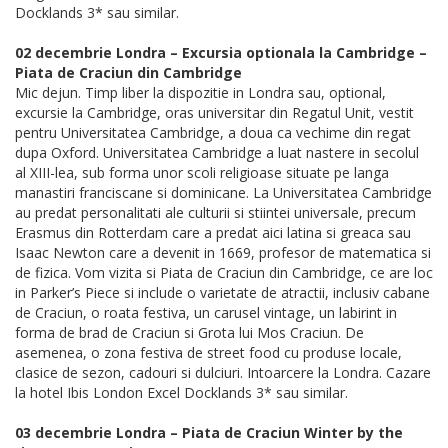
Docklands 3* sau similar.
02 decembrie Londra – Excursia optionala la Cambridge –
Piata de Craciun din Cambridge
Mic dejun. Timp liber la dispozitie in Londra sau, optional,
excursie la Cambridge, oras universitar din Regatul Unit, vestit
pentru Universitatea Cambridge, a doua ca vechime din regat
dupa Oxford. Universitatea Cambridge a luat nastere in secolul
al XIII-lea, sub forma unor scoli religioase situate pe langa
manastiri franciscane si dominicane. La Universitatea Cambridge
au predat personalitati ale culturii si stiintei universale, precum
Erasmus din Rotterdam care a predat aici latina si greaca sau
Isaac Newton care a devenit in 1669, profesor de matematica si
de fizica. Vom vizita si Piata de Craciun din Cambridge, ce are loc
in Parker’s Piece si include o varietate de atractii, inclusiv cabane
de Craciun, o roata festiva, un carusel vintage, un labirint in
forma de brad de Craciun si Grota lui Mos Craciun. De
asemenea, o zona festiva de street food cu produse locale,
clasice de sezon, cadouri si dulciuri. Intoarcere la Londra. Cazare
la hotel Ibis London Excel Docklands 3* sau similar.
03 decembrie Londra – Piata de Craciun Winter by the