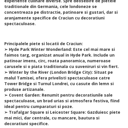
experiente culinare diverse. Spre deosebire de pietele
traditionale din Germania, cele londoneze se
concentreaza pe distractie, patinoare si gustari, dar si
aranjamente specifice de Craciun cu decoratiuni
spectaculoase.
Principalele piete si locatii de Craciun:
➢ Hyde Park Winter Wonderland: Este cel mai mare si
faimos targ, organizat anual in Hyde Park. Include un
patinoar imens, circ, roata panoramica, numeroase
carusele si o piata traditionala cu suveniruri si vin fiert.
➢ Winter by the River (London Bridge City): Situat pe
malul Tamisei, ofera privelisti spectaculoase catre
Tower Bridge si Turnul Londrei, cu casute din lemn si
produse artizanale.
➢ Covent Garden: Renumit pentru decoratiunile sale
spectaculoase, un brad urias si atmosfera festiva, fiind
ideal pentru cumparaturi si poze.
➢ Trafalgar Square si Leicester Square: Gazduiesc piete
mai mici, dar centrale, cu mancare, bautura si
decoratiuni specifice.