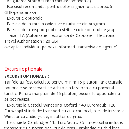
• Asigurarea storno si medicala (recomandata)
• Bacsisul recomandat pentru sofer si ghizii locali: aprox. 5
GBP/persoana/zi
• Excursiile optionale
• Biletele de intrare la obiectivele turistice din program
• Biletele de transport public la vizitele cu insotitorul de grup
• Taxa ETA (Autorizatie Electronica de Calatorie – Electronic
Travel Authorisation): 20 GBP
(se aplica individual, pe baza informarii transmisa de agentie)
Excursii optionale
EXCURSII OPTIONALE :
Tarifele au fost calculate pentru minim 15 platitori, iar excursiile
optionale se rezerva si se achita din tara odata cu pachetul
turistic. Pentru mai putin de 15 platitori, excursiile optionale nu
se pot realiza.
• Excursie la Castelul Windsor si Oxford: 140 Euro/adult, 120
Euro/copil si include: transport cu autocar local, bilet de intrare la
Windsor cu audio-guide, insotitor de grup.
• Excursie la Cambridge: 115 Euro/adult, 95 Euro/copil si include:
transport cu autocar local, tur de oras Cambridge cu ghid local,