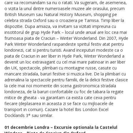
care va recomandam sa nu o ratati. Va sugeram, de asemenea,
o vizita la unul dintre numeroasele muzee ale orasului, precum
British Museum sau Natural History Museum, shopping pe
celebra strada Oxford sau o croaziera pe Tamisa. Timp liber la
dispozitie. Dupa amiaza, va invitam sa vizitati impreuna cu
insotitorul de grup Hyde Park – locul unde anual are loc cea mai
frumoasa piata de Craciun – Winter Wonderland. Din 2007, Hyde
Park Winter Wonderland raspandeste spiritul festiv atat pentru
londonezi, cat si pentru turisti. Avand inceputuri modeste ca o
piata de Craciun in aer liber in Hyde Park, Winter Wonderland a
devenit un loc extravagant cu cel mai mare patinoar in aer liber
din UK, spectacole, plimbari cu montagne russe, casute cu
mancare stradala, baruri festive si muzica live. De la plimbari cu
adrenalina la spectacole pentru familii, de la delicii festive clasice
la cele mai noi momente din scena gastronomica stradala
londoneza, de la baruri confortabile cu foc de tabara la regate
mitice de gheata - va garantam ca exista cate ceva pentru
fiecare (deplasarea in aceasta zi se face cu mijloacele de
transport in comun). Cazare la hotel Ibis London Excel
Docklands 3* sau similar.
01 decembrie Londra – Excursie optionala la Castelul