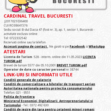
CARDINAL TRAVEL BUCURESTI
J2017021036400
CUI RO38641576
Sediu social: B-dul Dacia 47 (fost nr. 3), ap. 1, sector 1, Bucuresti -
activitate exclusiv online
Tel: 0722332542
Rezervati online sau la telefon.
Accesati pagina de contact.
. Ne gasiti si pe
Facebook
si
WhatsApp
ATESTARI
Licenta de Turism
528 - interm. online din 11.05.2023
LICENTA
TURISM.pdf
Brevet de turism 5577 din 05.10.2001
BREVET TURISM.pdf
Operator de date cu caracter personal
nr 38744
LINK-URI SI INFORMATII UTILE
Conditii generale de calatorie
Conditii de comercializare a biletelor de transport aerian
Autoritatea nationala pentru protectia consumatorului
Telefon: 021 - 9551
Politia de Frontiera
Ministerul Economiei, Digitalizarii. Antreprenoriatului
si
Turismului
- Tel.: 0372 492 630
Conditii de iesire din tara pentru cetatenii minori romani