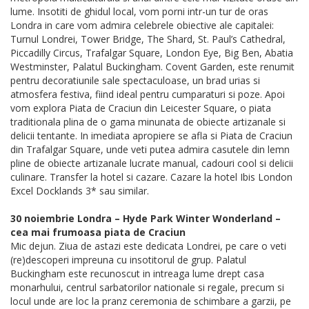
lume. Insotiti de ghidul local, vom porni intr-un tur de oras
Londra in care vom admira celebrele obiective ale capitalei:
Turnul Londrei, Tower Bridge, The Shard, St. Paul’s Cathedral,
Piccadilly Circus, Trafalgar Square, London Eye, Big Ben, Abatia
Westminster, Palatul Buckingham. Covent Garden, este renumit
pentru decoratiunile sale spectaculoase, un brad urias si
atmosfera festiva, fiind ideal pentru cumparaturi si poze. Apoi
vom explora Piata de Craciun din Leicester Square, o piata
traditionala plina de o gama minunata de obiecte artizanale si
delicii tentante. In imediata apropiere se afla si Piata de Craciun
din Trafalgar Square, unde veti putea admira casutele din lemn
pline de obiecte artizanale lucrate manual, cadouri cool si delicii
culinare. Transfer la hotel si cazare. Cazare la hotel Ibis London
Excel Docklands 3* sau similar.
30 noiembrie Londra – Hyde Park Winter Wonderland –
cea mai frumoasa piata de Craciun
Mic dejun. Ziua de astazi este dedicata Londrei, pe care o veti
(re)descoperi impreuna cu insotitorul de grup. Palatul
Buckingham este recunoscut in intreaga lume drept casa
monarhului, centrul sarbatorilor nationale si regale, precum si
locul unde are loc la pranz ceremonia de schimbare a garzii, pe