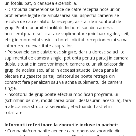
un fotoliu pat, o canapea extensibila.
• Distributia camerelor se face de catre receptia hotelurilor;
problemele legate de amplasarea sau aspectul camerei se
rezolva de catre calator la receptie, asistat de insotitorul de
grup. Pentru anumite facilitati din hotel sau din camera,
hotelierul poate solicita taxe suplimentare (minibar/frigider, seif,
etc.); in momentul sosirii la hotel solicitati receptionerului sa va
informeze cu exactitate asupra lor.
• Persoanele care calatoresc singure, dar nu doresc sa achite
suplimentul de camera single, pot opta pentru partaj in camera
dubla, situatie in care vor imparti camera cu un alt calator din
grup, de acelasi sex, aflat in aceeasi situatie. Daca pana la
plecare nu gaseste partaj, calatorul se poate retrage din
contract fara penalizari sau va achita suplimentul de camera
single.
• Insotitorul de grup poate efectua modificari programului
(schimbari de ore, modificarea ordinii desfasurarii acestuia), fara
a afecta insa structura serviciilor, efectuandu-l astfel in
totalitate.
Informatii referitoare la zborurile incluse in pachet:
• Compania/companiile aeriene care opereaza zborurile din