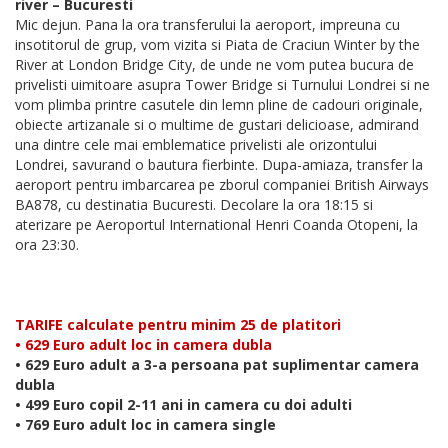
river – Bucuresti
Mic dejun. Pana la ora transferului la aeroport, impreuna cu
insotitorul de grup, vom vizita si Piata de Craciun Winter by the
River at London Bridge City, de unde ne vom putea bucura de
privelisti uimitoare asupra Tower Bridge si Turnului Londrei si ne
vom plimba printre casutele din lemn pline de cadouri originale,
obiecte artizanale si o multime de gustari delicioase, admirand
una dintre cele mai emblematice privelisti ale orizontului
Londrei, savurand o bautura fierbinte. Dupa-amiaza, transfer la
aeroport pentru imbarcarea pe zborul companiei British Airways
BA878, cu destinatia Bucuresti. Decolare la ora 18:15 si
aterizare pe Aeroportul International Henri Coanda Otopeni, la
ora 23:30.
TARIFE calculate pentru minim 25 de platitori
• 629 Euro adult loc in camera dubla
• 629 Euro adult a 3-a persoana pat suplimentar camera
dubla
• 499 Euro copil 2-11 ani in camera cu doi adulti
• 769 Euro adult loc in camera single