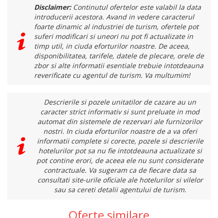
Disclaimer:
Continutul ofertelor este valabil la data
introducerii acestora. Avand in vedere caracterul
foarte dinamic al industriei de turism, ofertele pot
suferi modificari si uneori nu pot fi actualizate in
timp util, in ciuda eforturilor noastre. De aceea,
disponibilitatea, tarifele, datele de plecare, orele de
zbor si alte informatii esentiale trebuie intotdeauna
reverificate cu agentul de turism. Va multumim!
Descrierile si pozele unitatilor de cazare au un
caracter strict informativ si sunt preluate in mod
automat din sistemele de rezervari ale furnizorilor
nostri. In ciuda eforturilor noastre de a va oferi
informatii complete si corecte, pozele si descrierile
hotelurilor pot sa nu fie intotdeauna actualizate si
pot contine erori, de aceea ele nu sunt considerate
contractuale. Va sugeram ca de fiecare data sa
consultati site-urile oficiale ale hotelurilor si vilelor
sau sa cereti detalii agentului de turism.
Oferte similare