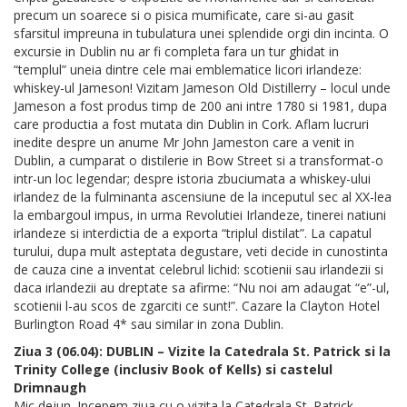
precum un soarece si o pisica mumificate, care si-au gasit
sfarsitul impreuna in tubulatura unei splendide orgi din incinta. O
excursie in Dublin nu ar fi completa fara un tur ghidat in
“templul” uneia dintre cele mai emblematice licori irlandeze:
whiskey-ul Jameson! Vizitam Jameson Old Distillerry – locul unde
Jameson a fost produs timp de 200 ani intre 1780 si 1981, dupa
care productia a fost mutata din Dublin in Cork. Aflam lucruri
inedite despre un anume Mr John Jameston care a venit in
Dublin, a cumparat o distilerie in Bow Street si a transformat-o
intr-un loc legendar; despre istoria zbuciumata a whiskey-ului
irlandez de la fulminanta ascensiune de la inceputul sec al XX-lea
la embargoul impus, in urma Revolutiei Irlandeze, tinerei natiuni
irlandeze si interdictia de a exporta “triplul distilat”. La capatul
turului, dupa mult asteptata degustare, veti decide in cunostinta
de cauza cine a inventat celebrul lichid: scotienii sau irlandezii si
daca irlandezii au dreptate sa afirme: “Nu noi am adaugat “e”-ul,
scotienii l-au scos de zgarciti ce sunt!”. Cazare la Clayton Hotel
Burlington Road 4* sau similar in zona Dublin.
Ziua 3 (06.04): DUBLIN – Vizite la Catedrala St. Patrick si la
Trinity College (inclusiv Book of Kells) si castelul
Drimnaugh
Mic dejun. Incepem ziua cu o vizita la Catedrala St. Patrick,