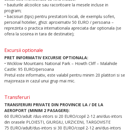
• bauturile alcoolice sau racoritoare la mesele incluse in
program;
• bacsisuri (tips) pentru prestatorii locali, de exemplu soferi,
personal hotelier, ghizi: aproximativ 50 EURO / persoana –
reprezinta o practica internationala apreciata dar optionala (se
ofera la sosirea in tara de destinatie);
Excursii optionale
PRET INFORMATIV EXCURSIE OPTIONALA:
• Wicklow Mountains National Park – Howth Cliff – Malahide
Castle: 95 EURO/persoana
Pretul este informativ, este valabil pentru minim 20 platitori si se
majoreaza in cazul unui grup mai mic.
Transferuri
TRANSFERURI PRIVATE DIN PROVINCIE LA / DE LA
AEROPORT (MINIM 2 PASAGERI):
60 EURO/adult /dus-intors si 20 EURO/copil 2-12 ani/dus-intors
din orasele PLOIESTI, GIURGIU, URZICENI, TARGOVISTE
75 EURO/adult/dus-intors si 30 EURO/copil 2-12 ani/dus-intors