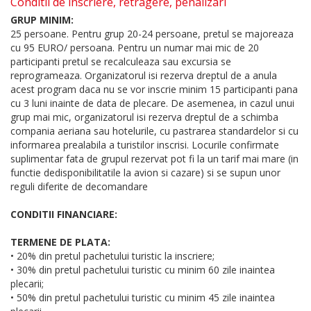
Conditii de inscriere, retragere, penalizari
GRUP MINIM:
25 persoane. Pentru grup 20-24 persoane, pretul se majoreaza
cu 95 EURO/ persoana. Pentru un numar mai mic de 20
participanti pretul se recalculeaza sau excursia se
reprogrameaza. Organizatorul isi rezerva dreptul de a anula
acest program daca nu se vor inscrie minim 15 participanti pana
cu 3 luni inainte de data de plecare. De asemenea, in cazul unui
grup mai mic, organizatorul isi rezerva dreptul de a schimba
compania aeriana sau hotelurile, cu pastrarea standardelor si cu
informarea prealabila a turistilor inscrisi. Locurile confirmate
suplimentar fata de grupul rezervat pot fi la un tarif mai mare (in
functie dedisponibilitatile la avion si cazare) si se supun unor
reguli diferite de decomandare
CONDITII FINANCIARE:
TERMENE DE PLATA:
• 20% din pretul pachetului turistic la inscriere;
• 30% din pretul pachetului turistic cu minim 60 zile inaintea
plecarii;
• 50% din pretul pachetului turistic cu minim 45 zile inaintea