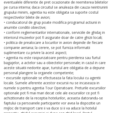
eventualele diferente de pret ocazionate de reemiterea biletelor
pe cursa interna; daca circuitul se anuleaza din cauza neintrunirii
grupului minim, agentia nu este obligata sa suporte costul
respectivelor bilete de avion;
• conducatorul de grup poate modifica programul actiunii in
anumite conditii obiective;
• conform reglementarilor internationale, serviciile de ghidaj in
interiorul muzeelor pot fi asigurate doar de catre ghizii locali;
• politica de prealocare a locurilor in avion depinde de fiecare
companie aeriana; la cerere, se pot furniza informatii
suplimentare cu privire la acest aspect;
• agentia nu este raspunzatoare pentru pierderea sau furtul
bagajelor, a actelor sau a obiectelor personale; in cazul in care
aceste situatii nedorite apar, turistul are obligatia de a depune
personal plangere la organele competente;
• excursiile optionale se efectueaza la fata locului cu agentii
locale. Sumele aferente acestor excursii nu se incaseaza in
numele si pentru agentia Tour Operatoare. Preturile excursiilor
optionale pot fi mai mari decat cele ale excursiilor ce pot fi
achizitionate de la receptia hotelurilor, aceasta datorandu-se
faptului ca persoanele participante vor avea la dispozitie un
mijloc de transport care ii va duce si ii va aduce la hotelul