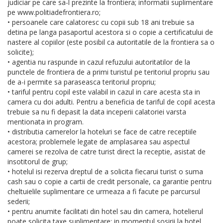
judiciar pe care sa-l prezinte la frontiera; informatii suplimentare
pe www.politiadefrontiera.ro;
• persoanele care calatoresc cu copii sub 18 ani trebuie sa
detina pe langa pasaportul acestora si o copie a certificatului de
nastere al copiilor (este posibil ca autoritatile de la frontiera sa o
solicite);
• agentia nu raspunde in cazul refuzului autoritatilor de la
punctele de frontiera de a primi turistul pe teritoriul propriu sau
de a-i permite sa paraseasca teritoriul propriu;
• tariful pentru copil este valabil in cazul in care acesta sta in
camera cu doi adulti. Pentru a beneficia de tariful de copil acesta
trebuie sa nu fi depasit la data inceperii calatoriei varsta
mentionata in program.
• distributia camerelor la hoteluri se face de catre receptiile
acestora; problemele legate de amplasarea sau aspectul
camerei se rezolva de catre turist direct la receptie, asistat de
insotitorul de grup;
• hotelul isi rezerva dreptul de a solicita fiecarui turist o suma
cash sau o copie a cartii de credit personale, ca garantie pentru
cheltuielile suplimentare ce urmeaza a fi facute pe parcursul
sederii;
• pentru anumite facilitati din hotel sau din camera, hotelierul
poate solicita taxe suplimentare; in momentul sosirii la hotel