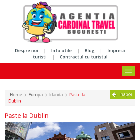
Despre noi
|
Info utile
|
Blog
|
Impresii
turisti
|
Contractul cu turistul
Inapoi
Home
Europa
Irlanda
Paste la
Dublin
Paste la Dublin