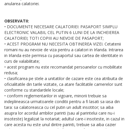
anularea calatoriei.
OBSERVATII:
• DOCUMENTE NECESARE CALATORIEI: PASAPORT SIMPLU
ELECTRONIC VALABIL CEL PUTIN 6 LUNI DE LA INCHEIEREA
CALATORIEI; TOTI COPIII AU NEVOIE DE PASAPORT;
• ACEST PROGRAM NU NECESITA OBTINEREA VIZEI. Cetatenii
romani nu au nevoie de viza pentru a calatori in Irlanda. Intrarea
in Irlanda este permisa cu pasaportul sau cartea de identitate in
curs de valabilitate;
• acest program nu este recomandat persoanelor cu mobilitate
redusa;
• clasificarea pe stele a unitatilor de cazare este cea atribuita de
oficialitatile din tarile vizitate, ca atare facilitatile camerelor sunt
conforme cu standardele locale;
• conform reglementarilor in vigoare, minorii trebuie sa
indeplineasca urmatoarele conditii pentru a fi lasati sa iasa din
tara: sa calatoreasca cu cel putin un adult insotitor; sa aiba
asupra lor acordul ambilor parinti (sau al parintelui care nu-i
insoteste) legalizat la notariat; adultul care-i insoteste, in cazul in
care acesta nu este unul dintre parinti, trebuie sa aiba cazier