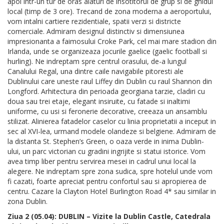
apoi intr-un tur de oras alaturi de insotitorul de grup si de ghidul
local (timp de 3 ore). Trecand de zona moderna a aeroportului,
vom intalni cartiere rezidentiale, spatii verzi si districte
comerciale. Admiram designul distinctiv si dimensiunea
impresionanta a faimosului Croke Park, cel mai mare stadion din
Irlanda, unde se organizeaza jocurile gaelice (gaelic football si
hurling). Ne indreptam spre centrul orasului, de-a lungul
Canalului Regal, una dintre caile navigabile pitoresti ale
Dublinului care uneste raul Liffey din Dublin cu raul Shannon din
Longford. Arhitectura din perioada georgiana tarzie, cladiri cu
doua sau trei etaje, elegant insiruite, cu fatade si inaltimi
uniforme, cu usi si feronerie decorative, creeaza un ansamblu
stilizat. Alinierea fatadelor caselor cu linia proprietatii a inceput in
sec al XVI-lea, urmand modele olandeze si belgiene. Admiram de
la distanta St. Stephen’s Green, o oaza verde in inima Dublin-
ului, un parc victorian cu gradini ingrijite si statui istorice. Vom
avea timp liber pentru servirea mesei in cadrul unui local la
alegere. Ne indreptam spre zona sudica, spre hotelul unde vom
fi cazati, foarte apreciat pentru confortul sau si apropierea de
centru. Cazare la Clayton Hotel Burlington Road 4* sau similar in
zona Dublin.
Ziua 2 (05.04): DUBLIN – Vizite la Dublin Castle, Catedrala