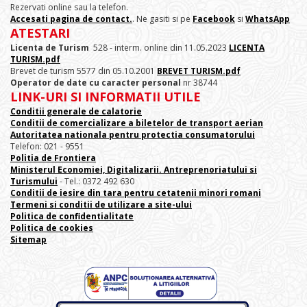
Rezervati online sau la telefon.
Accesati pagina de contact.
. Ne gasiti si pe
Facebook
si
WhatsApp
ATESTARI
Licenta de Turism
528 - interm. online din 11.05.2023
LICENTA
TURISM.pdf
Brevet de turism 5577 din 05.10.2001
BREVET TURISM.pdf
Operator de date cu caracter personal
nr 38744
LINK-URI SI INFORMATII UTILE
Conditii generale de calatorie
Conditii de comercializare a biletelor de transport aerian
Autoritatea nationala pentru protectia consumatorului
Telefon: 021 - 9551
Politia de Frontiera
Ministerul Economiei, Digitalizarii. Antreprenoriatului
si
Turismului
- Tel.: 0372 492 630
Conditii de iesire din tara pentru cetatenii minori romani
Termeni si conditii de utilizare a site-ului
Politica de confidentialitate
Politica de cookies
Sitemap