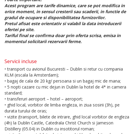
Acest program are tarife dinamice, care se pot modifica in
orice moment, in sensul cresterii sau scaderii, in functie de
gradul de ocupare si disponibilitatea furnizorilor.
Pretul afisat este orientativ si valabil la data introducerii
ofertei pe site.
Tariful final se confirma doar prin oferta scrisa, emisa in
momentul solicitarii rezervarii ferme.
Servicii incluse
• transport cu avionul Bucuresti – Dublin si retur cu compania
KLM (escala la Amsterdam);
• bagaj de cala de 20 kg/ persoana si un bagaj mic de mana;
• 5 nopti cazare cu mic dejun in Dublin la hotel de 4* in camera
standard;
• transferuri aeroport – hotel – aeroport;
• ghid local, vorbitor de limba engleza, in ziua sosirii (3h), pe
durata turului de oras;
• vizite (transport, bilete de intrare, ghid local vorbitor de engleza
(4h) la Dublin Castle, Catedrala Christ Church si Jameson
Distillery (05.04) in Dublin cu insotitorul roman;