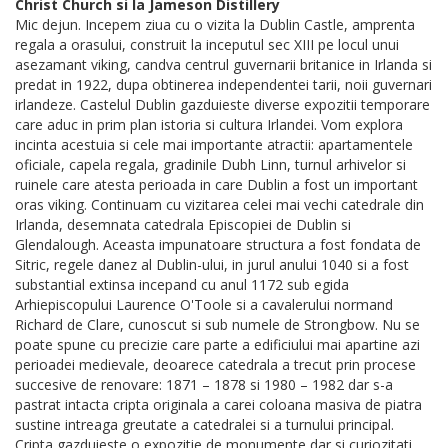
Christ Church si la Jameson Distillery
Mic dejun. Incepem ziua cu o vizita la Dublin Castle, amprenta
regala a orasului, construit la inceputul sec XIII pe locul unui
asezamant viking, candva centrul guvernarii britanice in Irlanda si
predat in 1922, dupa obtinerea independentei tarii, noii guvernari
irlandeze. Castelul Dublin gazduieste diverse expozitii temporare
care aduc in prim plan istoria si cultura Irlandei. Vom explora
incinta acestuia si cele mai importante atractii: apartamentele
oficiale, capela regala, gradinile Dubh Linn, turnul arhivelor si
ruinele care atesta perioada in care Dublin a fost un important
oras viking. Continuam cu vizitarea celei mai vechi catedrale din
Irlanda, desemnata catedrala Episcopiei de Dublin si
Glendalough. Aceasta impunatoare structura a fost fondata de
Sitric, regele danez al Dublin-ului, in jurul anului 1040 si a fost
substantial extinsa incepand cu anul 1172 sub egida
Arhiepiscopului Laurence O'Toole si a cavalerului normand
Richard de Clare, cunoscut si sub numele de Strongbow. Nu se
poate spune cu precizie care parte a edificiului mai apartine azi
perioadei medievale, deoarece catedrala a trecut prin procese
succesive de renovare: 1871 – 1878 si 1980 – 1982 dar s-a
pastrat intacta cripta originala a carei coloana masiva de piatra
sustine intreaga greutate a catedralei si a turnului principal.
Cripta gazduieste o expozitie de monumente dar si curiozitati