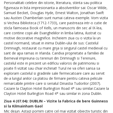
Personalitati celebre din istorie, literatura, stiinta sau politica
figureaza in lista impresionanta a absolventilor sai: Oscar Wilde,
Samuel Becket, Douglas Hyde, Ernest Walton, Jonathan Swift
sau Austen Chamberlain sunt numai cateva exemple. Vom vizita
si Vechea Biblioteca (1712-1733), care pastreaza intr-o cutie de
sticla faimoasa Book of Kells, un manuscris din sec al IX-lea,
care contine copii ale Evangheliilor in limba latina, ilustrat cu
motive decorative magnifice. Incheiem ziua cu o vizita la un
castel normand, situat in inima Dublin-ului de sus: Castelul
Drimnagh, restaurat cu mare grija si singurul castel medieval cu
sant de apa ramas in Irlanda. Candva proprietate a familiei de
Berneval impreuna cu terenuri din Drimnagh si Terenure,
castelul este in prezent un edificiu valoros de patrimoniu si
poate fi vizitat sau chiar inchiriat! Turul ne va oferi sansa sa
exploram castelul si gradinile sale fermecatoare care au servit
de-a lungul anilor ca platou de firmare pentru cateva pelicule
remarcabile printre care si serialul Dinastia Tudorilor (2007).
Cazare la Clayton Hotel Burlington Road 4* sau similar.Cazare la
Clayton Hotel Burlington Road 4* sau similar in zona Dublin.
Ziua 4 (07.04): DUBLIN – Vizite la Fabrica de bere Guinness
si la Kilmainham Gaol
Mic dejun. Astazi pornim catre cel mai vizitat obiectiv turistic din