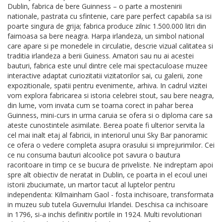
Dublin, fabrica de bere Guinness – o parte a mostenirii
nationale, pastrata cu sfintenie, care pare perfect capabila sa isi
poarte singura de grija; fabrica produce zilnic 1.500.000 litri din
faimoasa sa bere neagra. Harpa irlandeza, un simbol national
care apare si pe monedele in circulatie, descrie vizual calitatea si
traditia irlandeza a berii Guiness. Amatori sau nu ai acestei
bauturi, fabrica este unul dintre cele mai spectaculoase muzee
interactive adaptat curiozitatii vizitatorilor sai, cu galerii, zone
expozitionale, spatii pentru evenimente, arhiva. In cadrul vizitei
vom explora fabricarea si istoria celebrei stout, sau bere neagra,
din lume, vom invata cum se toarna corect in pahar berea
Guinness, mini-curs in urma caruia se ofera si o diploma care sa
ateste cunostintele asimilate. Berea poate fi ulterior servita la
cel mai inalt etaj al fabricii, in interiorul unui Sky Bar panoramic
ce ofera o vedere completa asupra orasului si imprejurimilor. Cei
ce nu consuma bauturi alcoolice pot savura o bautura
racoritoare in timp ce se bucura de priveliste. Ne indreptam apoi
spre alt obiectiv de neratat in Dublin, ce poarta in el ecoul unei
istorii zbuciumate, un martor tacut al luptelor pentru
independenta: Kilmainham Gaol - fosta inchisoare, transformata
in muzeu sub tutela Guvernului Irlandei. Deschisa ca inchisoare
in 1796, si-a inchis definitiv portile in 1924. Multi revolutionari