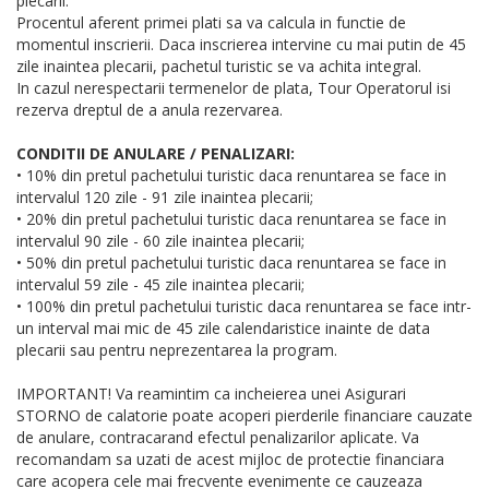
plecarii.
Procentul aferent primei plati sa va calcula in functie de
momentul inscrierii. Daca inscrierea intervine cu mai putin de 45
zile inaintea plecarii, pachetul turistic se va achita integral.
In cazul nerespectarii termenelor de plata, Tour Operatorul isi
rezerva dreptul de a anula rezervarea.
CONDITII DE ANULARE / PENALIZARI:
• 10% din pretul pachetului turistic daca renuntarea se face in
intervalul 120 zile - 91 zile inaintea plecarii;
• 20% din pretul pachetului turistic daca renuntarea se face in
intervalul 90 zile - 60 zile inaintea plecarii;
• 50% din pretul pachetului turistic daca renuntarea se face in
intervalul 59 zile - 45 zile inaintea plecarii;
• 100% din pretul pachetului turistic daca renuntarea se face intr-
un interval mai mic de 45 zile calendaristice inainte de data
plecarii sau pentru neprezentarea la program.
IMPORTANT! Va reamintim ca incheierea unei Asigurari
STORNO de calatorie poate acoperi pierderile financiare cauzate
de anulare, contracarand efectul penalizarilor aplicate. Va
recomandam sa uzati de acest mijloc de protectie financiara
care acopera cele mai frecvente evenimente ce cauzeaza