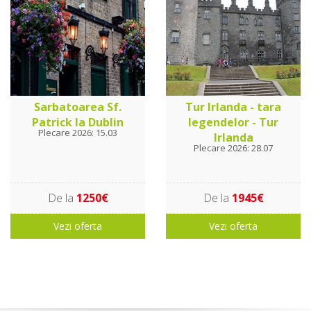
Sarbatoarea Sf.
Tur Irlanda - tara
Patrick la Dublin
legendelor - Tur
Plecare 2026: 15.03
Irlanda
Plecare 2026: 28.07
De la
1250€
De la
1945€
Vezi oferta
Vezi oferta