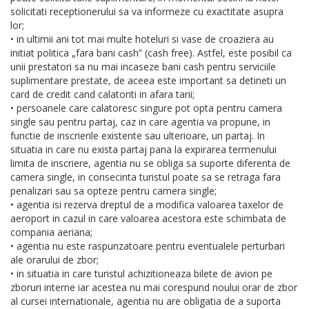
solicitati receptionerului sa va informeze cu exactitate asupra
lor;
• in ultimii ani tot mai multe hoteluri si vase de croaziera au
initiat politica „fara bani cash” (cash free). Astfel, este posibil ca
unii prestatori sa nu mai incaseze bani cash pentru serviciile
suplimentare prestate, de aceea este important sa detineti un
card de credit cand calatoriti in afara tarii;
• persoanele care calatoresc singure pot opta pentru camera
single sau pentru partaj, caz in care agentia va propune, in
functie de inscrierile existente sau ulterioare, un partaj. In
situatia in care nu exista partaj pana la expirarea termenului
limita de inscriere, agentia nu se obliga sa suporte diferenta de
camera single, in consecinta turistul poate sa se retraga fara
penalizari sau sa opteze pentru camera single;
• agentia isi rezerva dreptul de a modifica valoarea taxelor de
aeroport in cazul in care valoarea acestora este schimbata de
compania aeriana;
• agentia nu este raspunzatoare pentru eventualele perturbari
ale orarului de zbor;
• in situatia in care turistul achizitioneaza bilete de avion pe
zboruri interne iar acestea nu mai corespund noului orar de zbor
al cursei internationale, agentia nu are obligatia de a suporta