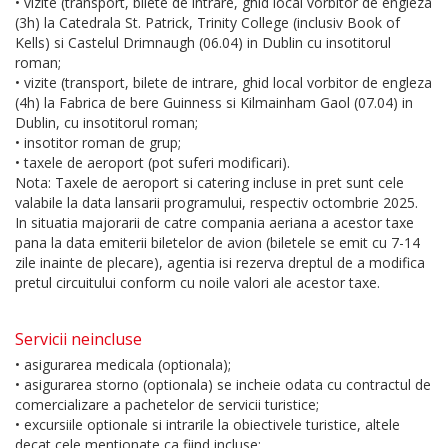
• vizite (transport, bilete de intrare, ghid local vorbitor de engleza
(3h) la Catedrala St. Patrick, Trinity College (inclusiv Book of
Kells) si Castelul Drimnaugh (06.04) in Dublin cu insotitorul
roman;
• vizite (transport, bilete de intrare, ghid local vorbitor de engleza
(4h) la Fabrica de bere Guinness si Kilmainham Gaol (07.04) in
Dublin, cu insotitorul roman;
• insotitor roman de grup;
• taxele de aeroport (pot suferi modificari).
Nota: Taxele de aeroport si catering incluse in pret sunt cele
valabile la data lansarii programului, respectiv octombrie 2025.
In situatia majorarii de catre compania aeriana a acestor taxe
pana la data emiterii biletelor de avion (biletele se emit cu 7-14
zile inainte de plecare), agentia isi rezerva dreptul de a modifica
pretul circuitului conform cu noile valori ale acestor taxe.
Servicii neincluse
• asigurarea medicala (optionala);
• asigurarea storno (optionala) se incheie odata cu contractul de
comercializare a pachetelor de servicii turistice;
• excursiile optionale si intrarile la obiectivele turistice, altele
decat cele mentionate ca fiind incluse: