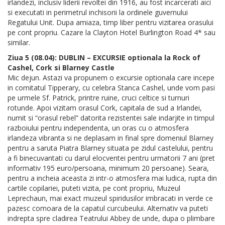
irlandezi, inclusiv liderii revoltei din 1916, au fost incarcerati aici
si executati in perimetrul inchisorii la ordinele guvernului
Regatului Unit. Dupa amiaza, timp liber pentru vizitarea orasului
pe cont propriu. Cazare la Clayton Hotel Burlington Road 4* sau
similar.
Ziua 5 (08.04): DUBLIN – EXCURSIE optionala la Rock of
Cashel, Cork si Blarney Castle
Mic dejun. Astazi va propunem o excursie optionala care incepe
in comitatul Tipperary, cu celebra Stanca Cashel, unde vom pasi
pe urmele Sf. Patrick, printre ruine, cruci celtice si turnuri
rotunde. Apoi vizitam orasul Cork, capitala de sud a Irlandei,
numit si “orasul rebel” datorita rezistentei sale indarjite in timpul
razboiului pentru independenta, un oras cu o atmosfera
irlandeza vibranta si ne deplasam in final spre domeniul Blarney
pentru a saruta Piatra Blarney situata pe zidul castelului, pentru
a fi binecuvantati cu darul elocventei pentru urmatorii 7 ani (pret
informativ 195 euro/persoana, minimum 20 persoane). Seara,
pentru a incheia aceasta zi intr-o atmosfera mai ludica, rupta din
cartile copilariei, puteti vizita, pe cont propriu, Muzeul
Leprechaun, mai exact muzeul spiridusilor imbracati in verde ce
pazesc comoara de la capatul curcubeului. Alternativ va puteti
indrepta spre cladirea Teatrului Abbey de unde, dupa o plimbare