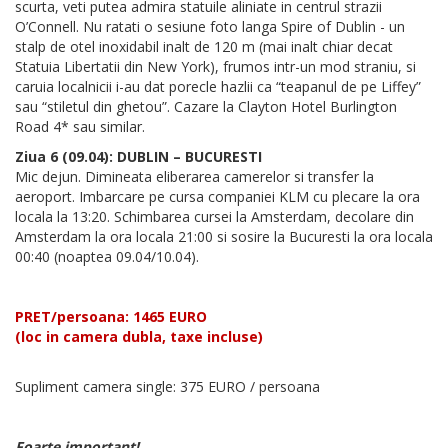
scurta, veti putea admira statuile aliniate in centrul strazii
O’Connell. Nu ratati o sesiune foto langa Spire of Dublin - un
stalp de otel inoxidabil inalt de 120 m (mai inalt chiar decat
Statuia Libertatii din New York), frumos intr-un mod straniu, si
caruia localnicii i-au dat porecle hazlii ca “teapanul de pe Liffey”
sau “stiletul din ghetou”. Cazare la Clayton Hotel Burlington
Road 4* sau similar.
Ziua 6 (09.04): DUBLIN – BUCURESTI
Mic dejun. Dimineata eliberarea camerelor si transfer la
aeroport. Imbarcare pe cursa companiei KLM cu plecare la ora
locala la 13:20. Schimbarea cursei la Amsterdam, decolare din
Amsterdam la ora locala 21:00 si sosire la Bucuresti la ora locala
00:40 (noaptea 09.04/10.04).
PRET/persoana: 1465 EURO
(loc in camera dubla, taxe incluse)
Supliment camera single: 375 EURO / persoana
Foarte important!