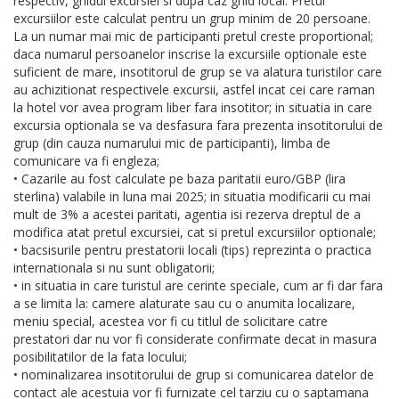
respectiv, ghidul excursiei si dupa caz ghid local. Pretul
excursiilor este calculat pentru un grup minim de 20 persoane.
La un numar mai mic de participanti pretul creste proportional;
daca numarul persoanelor inscrise la excursiile optionale este
suficient de mare, insotitorul de grup se va alatura turistilor care
au achizitionat respectivele excursii, astfel incat cei care raman
la hotel vor avea program liber fara insotitor; in situatia in care
excursia optionala se va desfasura fara prezenta insotitorului de
grup (din cauza numarului mic de participanti), limba de
comunicare va fi engleza;
• Cazarile au fost calculate pe baza paritatii euro/GBP (lira
sterlina) valabile in luna mai 2025; in situatia modificarii cu mai
mult de 3% a acestei paritati, agentia isi rezerva dreptul de a
modifica atat pretul excursiei, cat si pretul excursiilor optionale;
• bacsisurile pentru prestatorii locali (tips) reprezinta o practica
internationala si nu sunt obligatorii;
• in situatia in care turistul are cerinte speciale, cum ar fi dar fara
a se limita la: camere alaturate sau cu o anumita localizare,
meniu special, acestea vor fi cu titlul de solicitare catre
prestatori dar nu vor fi considerate confirmate decat in masura
posibilitatilor de la fata locului;
• nominalizarea insotitorului de grup si comunicarea datelor de
contact ale acestuia vor fi furnizate cel tarziu cu o saptamana