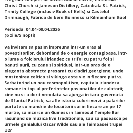
Christ Church si Jameson Distillery, Catedrala St. Patrick,
Trinity College (inclusiv Book of Kells) si Castelul
Drimnaugh, Fabrica de bere Guinness si Kilmainham Gaol
Perioada: 04.04-09.04.2026
(6 zile/5 nopti)
Va invitam sa pasim impreuna intr-un oras al
povestitorilor, debordand de o energie contagioasa, intr-
o lume a folclorului irlandez cu trifoi cu patru foi si
banuti aurii, cu zane si spiridusi, intr-un oras de o
eleganta abstracta presarat cu cladiri georgiene, unde
mostenirea celtica si vikinga este vie in fiecare piatra.
Sarbatorind un nou cosmopolitism, capitala irlandeza
ramane in top-ul preferintelor pasionatilor de calatorii;
cine nu si-a dorit vreodata sa ajunga in tara guvernata
de Sfantul Patrick, sa afle istoria culorii verzi a palariilor
purtate cu mandrie de locuitorii sai in fiecare an pe 17
martie, sa incerce un Guiness in faimosul Temple Bar
rasunand de muzica live traditionala, sau sa paseasca pe
urmele genialului Oscar Wilde sau ale faimoasei trupei
U2?