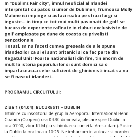
In “Dublin’s Fair city”, imnul neoficial al Irlandei
interpretat cu patos si umor de Dublineri, frumoasa Molly
Malone isi impinge si astazi roaba pe strazi largi si
inguste… in timp ce tot mai multi pasionati de golf se
bucura de experiente rafinate in cluburi exclusiviste de
golf amplasate pe dune de coasta cu privelisti
senzationale.
Totusi, sa nu faceti cumva greseala de a le spune
irlandezilor ca si ei sunt britanici si ca fac parte din
Regatul Unit! Foarte nationalisti din fire, tin enorm de
mult la istoria poporului lor si sunt dornici sa o
impartaseasca celor suficient de ghinionisti incat sa nu
se fi nascut irlandezi…
PROGRAMUL CIRCUITULUI:
Ziua 1 (04.04): BUCURESTI – DUBLIN
Intalnire cu insotitorul de grup la Aeroportul International Henri
Coanda (Otopeni) ora 04:30 dimineata; plecare spre Dublin la
ora 07:00, zbor KLM (cu schimbarea cursei la Amstedam). Sosire
la Dublin la ora locala 10:25. Ne imbarcam in autocar si pornim