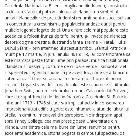
Catedrala Nationala a Bisericii Anglicane din Irlanda, construita
in cinstea sfantului patron spiritual al Irlandei, un simbol al
unitatii irlandezilor de pretutindeni si renumit pentru succesul sau
in convertirea la crestinism a populatiei irlandeze dar si pentru
multele legende legate de el. Una dintre cele mai populare este
aceea ca a folosit frunza de trifoi pentru a-i invata pe irlandezi
despre dogma crestina, ilustrand Sfanta Treime – Tatal, Fiul si
Duhul Sfant – prin intermediul acestui simbol. Sfantul Patrick a
murit pe 17 martie, in jurul anului 461 d.HR, iar comemorarea sa
este marcata peste tot in lume prin parade, muzica traditionala
irlandeza si, desigur, costume de culoare verde - simbol al vietii
si sperantei. Legenda spune ca pe acest loc, unde se afla acum
catedrala, ar fi fost si fantana in care au fost botezati primii
crestini. Legat strans de istoria locului este si numele scriitorului
Jonathan Swift, autorul celebrului roman “Calatoriile lui Guliver”,
care a ocupat functia de decan (paroh) a Catedralei Sf. Patrick
intre anii 1713 - 1745 si care s-a implicat activ in conservarea
impresionantului edificiu gotic; este inhumat, alaturi de iubita lui
Stella, in cimitirul medieval din apropiere. Ne indreptam apoi
spre Trinity College, cea mai prestigioasa Universitate din
Irlanda, una dintre cele mai bune din lume, renumita pentru
excelenta academica, istoria bogata si campusul spectaculos.