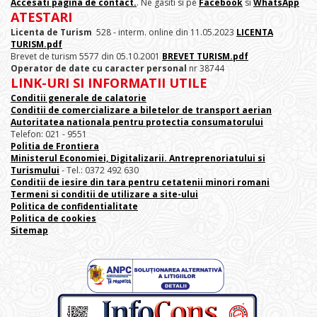
Accesati pagina de contact.
. Ne gasiti si pe
Facebook
si
WhatsApp
ATESTARI
Licenta de Turism
528 - interm. online din 11.05.2023
LICENTA
TURISM.pdf
Brevet de turism 5577 din 05.10.2001
BREVET TURISM.pdf
Operator de date cu caracter personal
nr 38744
LINK-URI SI INFORMATII UTILE
Conditii generale de calatorie
Conditii de comercializare a biletelor de transport aerian
Autoritatea nationala pentru protectia consumatorului
Telefon: 021 - 9551
Politia de Frontiera
Ministerul Economiei, Digitalizarii. Antreprenoriatului
si
Turismului
- Tel.: 0372 492 630
Conditii de iesire din tara pentru cetatenii minori romani
Termeni si conditii de utilizare a site-ului
Politica de confidentialitate
Politica de cookies
Sitemap