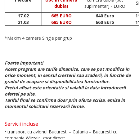
S
dubla)
suplimentar) - EURO
17.02
665 EURO
640 Euro
1
21.03
685 EURO
660 Euro
1
*Maxim 4 camere Single per grup
Foarte important!
Acest program are tarife dinamice, care se pot modifica in
orice moment, in sensul cresterii sau scaderii, in functie de
gradul de ocupare si disponibilitatea furnizorilor.
Pretul afisat este orientativ si valabil la data introducerii
ofertei pe site.
Tariful final se confirma doar prin oferta scrisa, emisa in
momentul solicitarii rezervarii ferme.
Servicii incluse
• transport cu avionul Bucuresti – Catania – Bucuresti cu
compania Wizzair, zbor direct;