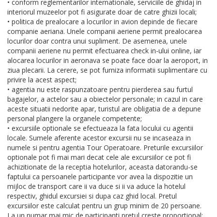
• conform reglementarilor internationale, serviciile de ghidaj in
interiorul muzeelor pot fi asigurate doar de catre ghizii locali;
• politica de prealocare a locurilor in avion depinde de fiecare
companie aeriana. Unele companii aeriene permit prealocarea
locurilor doar contra unui supliment. De asemenea, unele
companii aeriene nu permit efectuarea check in-ului online, iar
alocarea locurilor in aeronava se poate face doar la aeroport, in
ziua plecarii. La cerere, se pot furniza informatii suplimentare cu
privire la acest aspect;
• agentia nu este raspunzatoare pentru pierderea sau furtul
bagajelor, a actelor sau a obiectelor personale; in cazul in care
aceste situatii nedorite apar, turistul are obligatia de a depune
personal plangere la organele competente;
• excursiile optionale se efectueaza la fata locului cu agentii
locale. Sumele aferente acestor excursii nu se incaseaza in
numele si pentru agentia Tour Operatoare. Preturile excursiilor
optionale pot fi mai mari decat cele ale excursiilor ce pot fi
achizitionate de la receptia hotelurilor, aceasta datorandu-se
faptului ca persoanele participante vor avea la dispozitie un
mijloc de transport care ii va duce si ii va aduce la hotelul
respectiv, ghidul excursiei si dupa caz ghid local. Pretul
excursiilor este calculat pentru un grup minim de 20 persoane.
La un numar mai mic de participanti pretul creste proportional;