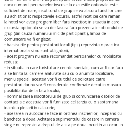
daca numarul persoanelor inscrise la excursiile optionale este
suficient de mare, insotitorul de grup se va alatura turistilor care
au achizitionat respectivele excursii, astfel incat cei care raman
la hotel vor avea program liber fara insotitor; in situatia in care
excursia optionala se va desfasura fara prezenta insotitorului de
grup (din cauza numarului mic de participanti), limba de
comunicare va fi engleza;
• bacsisurile pentru prestatorii locali (tips) reprezinta o practica
internationala si nu sunt obligatorii;
• acest program nu este recomandat persoanelor cu mobilitate
redusa;
• in situatia in care turistul are cerinte speciale, cum ar fi dar fara
a se limita la: camere alaturate sau cu o anumita localizare,
meniu special, acestea vor fi cu titlul de solicitare catre
prestatori dar nu vor fi considerate confirmate decat in masura
posibilitatilor de la fata locului;
• nominalizarea insotitorului de grup si comunicarea datelor de
contact ale acestuia vor fi furnizate cel tarziu cu o saptamana
inaintea plecarii in calatorie;
• asezarea in autocar se face in ordinea inscrierilor, incepand cu
bancheta a doua. Achitarea suplimentului de cazare in camera
single nu reprezinta dreptul de a sta pe doua locuri in autocar. In