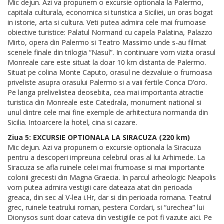
Mic dejun. Azi va propunem o excursie optionala la Palermo,
capitala culturala, economica si turistica a Siciliei, un oras bogat
in istorie, arta si cultura. Veti putea admira cele mai frumoase
obiective turistice: Palatul Normand cu capela Palatina, Palazzo
Mirto, opera din Palermo si Teatro Massimo unde s-au filmat
scenele finale din trilogia “Nasul”. In continuare vom vizita orasul
Monreale care este situat la doar 10 km distanta de Palermo.
Situat pe colina Monte Caputo, orasul ne dezvaluie o frumoasa
priveliste asupra orasului Palermo si a vaii fertile Conca D’oro.
Pe langa prelivelistea deosebita, cea mai importanta atractie
turistica din Monreale este Catedrala, monument national si
unul dintre cele mai fine exemple de arhitectura normanda din
Sicilia. Intoarcere la hotel, cina si cazare.
Ziua 5: EXCURSIE OPTIONALA LA SIRACUZA (220 km)
Mic dejun. Azi va propunem o excursie optionala la Siracuza
pentru a descoperi impreuna celebrul oras al lui Arhimede. La
Siracuza se afla ruinele celei mai frumoase si mai importante
colonii grecesti din Magna Graecia. In parcul arheologic Neapolis
vom putea admira vestigii care dateaza atat din perioada
greaca, din sec al V-lea i.Hr, dar si din perioada romana. Teatrul
grec, ruinele teatrului roman, pestera Cordari, si “urechea” lui
Dionysos sunt doar cateva din vestigiile ce pot fi vazute aici. Pe