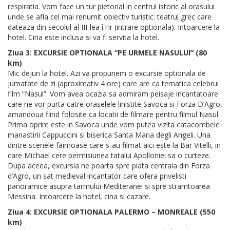
respiratia. Vom face un tur pietonal in centrul istoric al orasului
unde se afla cel mai renumit obiectiv turistic: teatrul grec care
dateaza din secolul al III-lea î.Hr (intrare optionala). Intoarcere la
hotel. Cina este inclusa si va fi servita la hotel.
Ziua 3: EXCURSIE OPTIONALA “PE URMELE NASULUI” (80
km)
Mic dejun la hotel. Azi va propunem o excursie optionala de
jumatate de zi (aproximativ 4 ore) care are ca tematica celebrul
film “Nasul”. Vom avea ocazia sa admiram peisaje incantatoare
care ne vor purta catre oraselele linistite Savoca si Forza D’Agro,
amandoua fiind folosite ca locatii de filmare pentru filmul Nasul.
Prima oprire este in Savoca unde vom putea vizita catacombele
manastirii Cappuccini si biserica Santa Maria degli Angeli. Una
dintre scenele faimoase care s-au filmat aici este la Bar Vitelli, in
care Michael cere permisiunea tatalui Apolloniei sa o curteze.
Dupa aceea, excursia ne poarta spre piata centrala din Forza
d’Agro, un sat medieval incantator care ofera privelisti
panoramice asupra tarmului Mediteranei si spre stramtoarea
Messina. Intoarcere la hotel, cina si cazare.
Ziua 4: EXCURSIE OPTIONALA PALERMO – MONREALE (550
km)