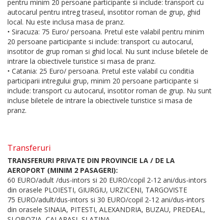
pentru minim 20 persoane participante si include: transport cu
autocarul pentru intreg traseul, insotitor roman de grup, ghid
local. Nu este inclusa masa de pranz.
• Siracuza: 75 Euro/ persoana. Pretul este valabil pentru minim
20 persoane participante si include: transport cu autocarul,
insotitor de grup roman si ghid local. Nu sunt incluse biletele de
intrare la obiectivele turistice si masa de pranz.
• Catania: 25 Euro/ persoana. Pretul este valabil cu conditia
participarii intregului grup, minim 20 persoane participante si
include: transport cu autocarul, insotitor roman de grup. Nu sunt
incluse biletele de intrare la obiectivele turistice si masa de
pranz.
Transferuri
TRANSFERURI PRIVATE DIN PROVINCIE LA / DE LA
AEROPORT (MINIM 2 PASAGERI):
60 EURO/adult /dus-intors si 20 EURO/copil 2-12 ani/dus-intors
din orasele PLOIESTI, GIURGIU, URZICENI, TARGOVISTE
75 EURO/adult/dus-intors si 30 EURO/copil 2-12 ani/dus-intors
din orasele SINAIA, PITESTI, ALEXANDRIA, BUZAU, PREDEAL,
SLOBOZIA, CALARASI, SLATINA