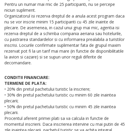
Pentru un numar mai mic de 25 participanti, nu se percepe
niciun supliment.
Organizatorul isi rezerva dreptul de a anula acest program daca
nu se vor inscrie minim 15 participanti cu 45 zile inainte de
plecare. De asemenea, in cazul unui grup mai mic, agentia isi
rezerva dreptul de a schimba compania aeriana sau hotelurile,
cu pastrarea standardelor si cu informarea prealabila a turistilor
inscrisi. Locurile confirmate suplimentar fata de grupul maxim
rezervat pot fi la un tarif mai mare (in functie de disponibilitatile
la avion si cazare) si se supun unor reguli diferite de
decomandare.
CONDITII FINANCIARE:
TERMENE DE PLATA:
• 20% din pretul pachetului turistic la inscriere;
• 30% din pretul pachetului turistic cu minim 60 zile inaintea
plecarii;
• 50% din pretul pachetului turistic cu minim 45 zile inaintea
plecarii.
Procentul aferent primei plati sa va calcula in functie de
momentul inscrierii. Daca inscrierea intervine cu mai putin de 45
zile inaintea plecarii, pachetul turistic se va achita integral.