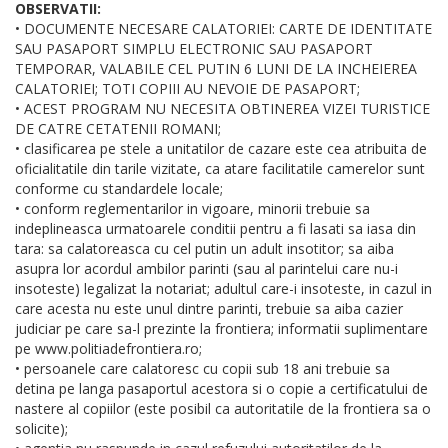
OBSERVATII:
• DOCUMENTE NECESARE CALATORIEI: CARTE DE IDENTITATE
SAU PASAPORT SIMPLU ELECTRONIC SAU PASAPORT
TEMPORAR, VALABILE CEL PUTIN 6 LUNI DE LA INCHEIEREA
CALATORIEI; TOTI COPIII AU NEVOIE DE PASAPORT;
• ACEST PROGRAM NU NECESITA OBTINEREA VIZEI TURISTICE
DE CATRE CETATENII ROMANI;
• clasificarea pe stele a unitatilor de cazare este cea atribuita de
oficialitatile din tarile vizitate, ca atare facilitatile camerelor sunt
conforme cu standardele locale;
• conform reglementarilor in vigoare, minorii trebuie sa
indeplineasca urmatoarele conditii pentru a fi lasati sa iasa din
tara: sa calatoreasca cu cel putin un adult insotitor; sa aiba
asupra lor acordul ambilor parinti (sau al parintelui care nu-i
insoteste) legalizat la notariat; adultul care-i insoteste, in cazul in
care acesta nu este unul dintre parinti, trebuie sa aiba cazier
judiciar pe care sa-l prezinte la frontiera; informatii suplimentare
pe www.politiadefrontiera.ro;
• persoanele care calatoresc cu copii sub 18 ani trebuie sa
detina pe langa pasaportul acestora si o copie a certificatului de
nastere al copiilor (este posibil ca autoritatile de la frontiera sa o
solicite);