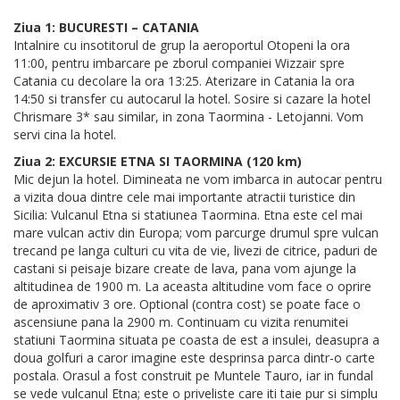
Ziua 1: BUCURESTI – CATANIA
Intalnire cu insotitorul de grup la aeroportul Otopeni la ora
11:00, pentru imbarcare pe zborul companiei Wizzair spre
Catania cu decolare la ora 13:25. Aterizare in Catania la ora
14:50 si transfer cu autocarul la hotel. Sosire si cazare la hotel
Chrismare 3* sau similar, in zona Taormina - Letojanni. Vom
servi cina la hotel.
Ziua 2: EXCURSIE ETNA SI TAORMINA (120 km)
Mic dejun la hotel. Dimineata ne vom imbarca in autocar pentru
a vizita doua dintre cele mai importante atractii turistice din
Sicilia: Vulcanul Etna si statiunea Taormina. Etna este cel mai
mare vulcan activ din Europa; vom parcurge drumul spre vulcan
trecand pe langa culturi cu vita de vie, livezi de citrice, paduri de
castani si peisaje bizare create de lava, pana vom ajunge la
altitudinea de 1900 m. La aceasta altitudine vom face o oprire
de aproximativ 3 ore. Optional (contra cost) se poate face o
ascensiune pana la 2900 m. Continuam cu vizita renumitei
statiuni Taormina situata pe coasta de est a insulei, deasupra a
doua golfuri a caror imagine este desprinsa parca dintr-o carte
postala. Orasul a fost construit pe Muntele Tauro, iar in fundal
se vede vulcanul Etna; este o priveliste care iti taie pur si simplu