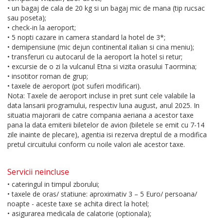
• un bagaj de cala de 20 kg si un bagaj mic de mana (tip rucsac
sau poseta);
• check-in la aeroport;
• 5 nopti cazare in camera standard la hotel de 3*;
• demipensiune (mic dejun continental italian si cina meniu);
• transferuri cu autocarul de la aeroport la hotel si retur;
• excursie de o zi la vulcanul Etna si vizita orasului Taormina;
• insotitor roman de grup;
• taxele de aeroport (pot suferi modificari).
Nota: Taxele de aeroport incluse in pret sunt cele valabile la
data lansarii programului, respectiv luna august, anul 2025. In
situatia majorarii de catre compania aeriana a acestor taxe
pana la data emiterii biletelor de avion (biletele se emit cu 7-14
zile inainte de plecare), agentia isi rezerva dreptul de a modifica
pretul circuitului conform cu noile valori ale acestor taxe.
Servicii neincluse
• cateringul in timpul zborului;
• taxele de oras/ statiune: aproximativ 3 – 5 Euro/ persoana/
noapte - aceste taxe se achita direct la hotel;
• asigurarea medicala de calatorie (optionala);