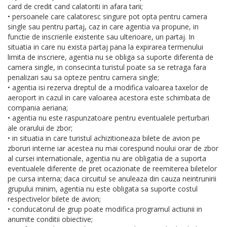
card de credit cand calatoriti in afara tarii;
• persoanele care calatoresc singure pot opta pentru camera
single sau pentru partaj, caz in care agentia va propune, in
functie de inscrierile existente sau ulterioare, un partaj. In
situatia in care nu exista partaj pana la expirarea termenului
limita de inscriere, agentia nu se obliga sa suporte diferenta de
camera single, in consecinta turistul poate sa se retraga fara
penalizari sau sa opteze pentru camera single;
• agentia isi rezerva dreptul de a modifica valoarea taxelor de
aeroport in cazul in care valoarea acestora este schimbata de
compania aeriana;
• agentia nu este raspunzatoare pentru eventualele perturbari
ale orarului de zbor;
• in situatia in care turistul achizitioneaza bilete de avion pe
zboruri interne iar acestea nu mai corespund noului orar de zbor
al cursei internationale, agentia nu are obligatia de a suporta
eventualele diferente de pret ocazionate de reemiterea biletelor
pe cursa interna; daca circuitul se anuleaza din cauza neintrunirii
grupului minim, agentia nu este obligata sa suporte costul
respectivelor bilete de avion;
• conducatorul de grup poate modifica programul actiunii in
anumite conditii obiective;