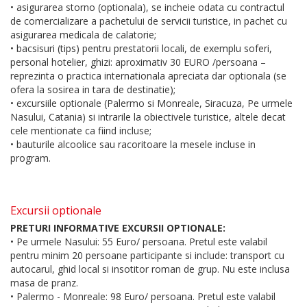
• asigurarea storno (optionala), se incheie odata cu contractul
de comercializare a pachetului de servicii turistice, in pachet cu
asigurarea medicala de calatorie;
• bacsisuri (tips) pentru prestatorii locali, de exemplu soferi,
personal hotelier, ghizi: aproximativ 30 EURO /persoana –
reprezinta o practica internationala apreciata dar optionala (se
ofera la sosirea in tara de destinatie);
• excursiile optionale (Palermo si Monreale, Siracuza, Pe urmele
Nasului, Catania) si intrarile la obiectivele turistice, altele decat
cele mentionate ca fiind incluse;
• bauturile alcoolice sau racoritoare la mesele incluse in
program.
Excursii optionale
PRETURI INFORMATIVE EXCURSII OPTIONALE:
• Pe urmele Nasului: 55 Euro/ persoana. Pretul este valabil
pentru minim 20 persoane participante si include: transport cu
autocarul, ghid local si insotitor roman de grup. Nu este inclusa
masa de pranz.
• Palermo - Monreale: 98 Euro/ persoana. Pretul este valabil