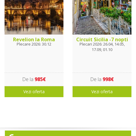
Revelion la Roma
Circuit Sicilia -7 nopti
Plecare 2026: 30.12
Plecari 2026: 26.04, 14.05,
17.09, 01.10
De la
985€
De la
998€
Vezi oferta
Vezi oferta