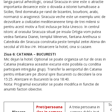
langa parcul arheologic, orasul Siracuza in sine este o atractie
importanta deoarece este o dovada a istoriei tumultoase a
Siciliei, fiind dominata pe rand de bizantini, bourboni, arabi,
normanzi si aragonezi. Siracuza veche este un exemplu unic de
dezvoltare a civilizatiei mediteraneene timp de trei milenii si
pentru acest motiv a fost inclusa pe lista Unesco. In centrul
istoric al orasului Siracuza situat pe insula Ortigia vom putea
vedea fantana Dianei, templul Minervei, fantana Arethusa si
Catedrala din Siracuza construita peste templul zeitei Atena din
secolul al VII-lea i.Hr. Intoarcere la hotel, cina si cazare.
Ziua 6: CATANIA – BUCURESTI
Mic dejun la hotel. Optional se poate organiza un tur de oras in
Catania (realizarea aceastei excursii este posibila cu conditia
participarii intregului grup). Transfer la aeroportul din Catania
pentru imbarcare pe zborul spre Bucuresti cu decolare la ora
15:25. Aterizare in Bucuresti la ora 18:40.
Nota: Programul excursiilor se poate modifica in functie de
anumiti factori obiectivi.
Su
Pret/persoana
A treia persoana in
Plecare
(loc in camera
camera dubla (pat