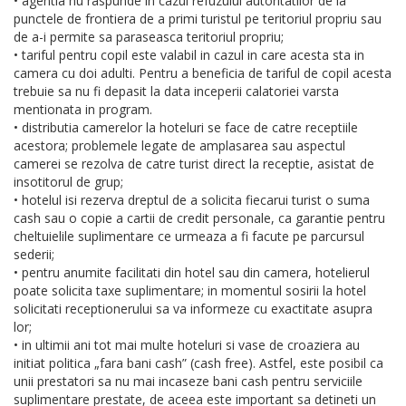
• agentia nu raspunde in cazul refuzului autoritatilor de la
punctele de frontiera de a primi turistul pe teritoriul propriu sau
de a-i permite sa paraseasca teritoriul propriu;
• tariful pentru copil este valabil in cazul in care acesta sta in
camera cu doi adulti. Pentru a beneficia de tariful de copil acesta
trebuie sa nu fi depasit la data inceperii calatoriei varsta
mentionata in program.
• distributia camerelor la hoteluri se face de catre receptiile
acestora; problemele legate de amplasarea sau aspectul
camerei se rezolva de catre turist direct la receptie, asistat de
insotitorul de grup;
• hotelul isi rezerva dreptul de a solicita fiecarui turist o suma
cash sau o copie a cartii de credit personale, ca garantie pentru
cheltuielile suplimentare ce urmeaza a fi facute pe parcursul
sederii;
• pentru anumite facilitati din hotel sau din camera, hotelierul
poate solicita taxe suplimentare; in momentul sosirii la hotel
solicitati receptionerului sa va informeze cu exactitate asupra
lor;
• in ultimii ani tot mai multe hoteluri si vase de croaziera au
initiat politica „fara bani cash” (cash free). Astfel, este posibil ca
unii prestatori sa nu mai incaseze bani cash pentru serviciile
suplimentare prestate, de aceea este important sa detineti un