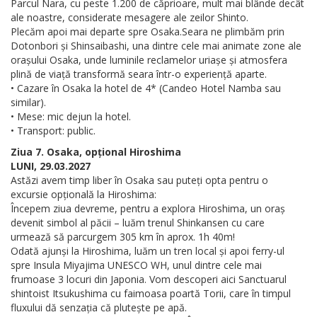
Parcul Nara, cu peste 1.200 de căprioare, mult mai blânde decât
ale noastre, considerate mesagere ale zeilor Shinto.
Plecăm apoi mai departe spre Osaka.Seara ne plimbăm prin
Dotonbori și Shinsaibashi, una dintre cele mai animate zone ale
orașului Osaka, unde luminile reclamelor uriașe și atmosfera
plină de viață transformă seara într-o experiență aparte.
• Cazare în Osaka la hotel de 4* (Candeo Hotel Namba sau
similar).
• Mese: mic dejun la hotel.
• Transport: public.
Ziua 7. Osaka, opțional Hiroshima
LUNI, 29.03.2027
Astăzi avem timp liber în Osaka sau puteți opta pentru o
excursie opțională la Hiroshima:
Începem ziua devreme, pentru a explora Hiroshima, un oraș
devenit simbol al păcii – luăm trenul Shinkansen cu care
urmează să parcurgem 305 km în aprox. 1h 40m!
Odată ajunși la Hiroshima, luăm un tren local și apoi ferry-ul
spre Insula Miyajima UNESCO WH, unul dintre cele mai
frumoase 3 locuri din Japonia. Vom descoperi aici Sanctuarul
shintoist Itsukushima cu faimoasa poartă Torii, care în timpul
fluxului dă senzația că plutește pe apă.