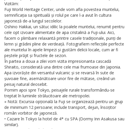
Vizităm:
Fuji World Heritage Center, unde vom afla povestea muntelui,
semnificația sa spirituală și rolul pe care l-a avut în cultura
japoneză de-a lungul secolelor.
Oshino Hakkai, un sătuc idilic la poalele muntelui, renumit pentru
cele opt izvoare alimentate de apa cristalină a Fuji-ului. Aici,
facem o plimbare relaxantă printre casele tradiționale, punți de
lemn și grădini pline de verdeață. Fotografiem reflecțiile perfecte
ale muntelui în apele limpezi și gustăm delicii locale, cum ar fi
peștele prăjit și fructele de sezon.
În partea a doua a zilei vom vizita impresionanta cascadă
Shiraito, considerată una dintre cele mai frumoase din Japonia.
Apa izvorăște din versantul vulcanic și se revarsă în sute de
șuvoaie fine, asemănătoare unor fire de mătase, creând un
peisaj natural deosebit.
Pornim apoi spre Tokyo, peisajele rurale transformându-se
treptat în luminile strălucitoare ale metropolei.
» Notă: Excursia opțională la Fuji se organizează pentru un grup
de minimum 12 persoane; include transport, dejun, însoțitor
român vorbitor de japoneză.
• Cazare în Tokyo la hotel de 4* cu SPA (Dormy Inn Asakusa sau
similar).