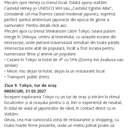
Plecăm spre Himeji cu trenul local. Odată ajunși vizităm:
Castelul Himeji-jo UNESCO WH sau „Castelul Egretei Albe”,
considerat cel mai frumos castel medieval japonez, exprimă
perfect spiritul arhitecturii japoneze din epoca de glorie a
samurailor. Pentru detalii click aici.
Plecăm apoi cu trenul Shinkansen către Tokyo. Seara putem
merge în Shibuya, centru al tineretului, cu uriașele ecrane din
intersecție, unde pietonii traversează simultan din toate părțile.
Intersecția este atât de populară, încât a fost locația pentru
numeroase filme și anime-uri populare.
• Cazare în Tokyo la hotel de 4* cu SPA (Dormy Inn Asakusa sau
similar).
• Mese: mic dejun la hotel, dejun la un restaurant local.
• Transport: public (tren).
Ziua 9. Tokyo, tur de oraș
MIERCURI, 31.03.2027
Începem explorarea Tokyo cu un tur de oraș și intrăm în ritmul
locuitorilor și al orașului pentru o zi, într-o experiență de neuitat,
în stilul de viață al japonezilor de rând, în contact direct cu ei.
Vizităm:
Ginza, cea mai cunoscută zonă de restaurante și shopping, cu
toate marile firme prezente, unde un metru pătrat poate să