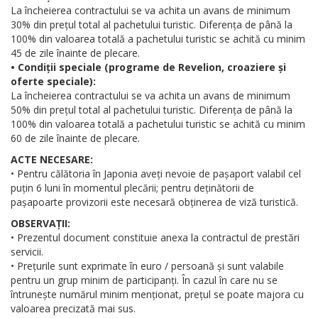
La încheierea contractului se va achita un avans de minimum
30% din prețul total al pachetului turistic. Diferența de până la
100% din valoarea totală a pachetului turistic se achită cu minim
45 de zile înainte de plecare.
• Condiții speciale (programe de Revelion, croaziere și
oferte speciale):
La încheierea contractului se va achita un avans de minimum
50% din prețul total al pachetului turistic. Diferența de până la
100% din valoarea totală a pachetului turistic se achită cu minim
60 de zile înainte de plecare.
ACTE NECESARE:
• Pentru călătoria în Japonia aveți nevoie de pașaport valabil cel
puțin 6 luni în momentul plecării; pentru deținătorii de
pașapoarte provizorii este necesară obținerea de viză turistică.
OBSERVAȚII:
• Prezentul document constituie anexa la contractul de prestări
servicii.
• Prețurile sunt exprimate în euro / persoană și sunt valabile
pentru un grup minim de participanți. În cazul în care nu se
întrunește numărul minim menționat, prețul se poate majora cu
valoarea precizată mai sus.