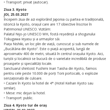
• Transport: privat (autocar).
Ziua 3. Kyoto
JOI, 25.03.2027
Începem ziua de azi explorând Japonia cu partea ei tradițională,
istorică la Kyoto, orașul care are 17 obiective înscrise în
Patrimoniul UNESCO. Vizităm:
Palatul Nijo-jo UNESCO WH, fostă reședință a shogunului
Tokugawa Ieyasu și a urmașilor săi.
Piața Nishiki, un loc plin de viață, cunoscut și sub numele de
„Bucătăria din Kyoto”. Este o piață acoperită, lungă de
aproximativ 400 de metri, situată în centrul orașului Kyoto. Aici,
turiștii și localnicii se bucură de o varietate incredibilă de produse
proaspete și specialități locale.
Sanctuarul shintoist Fushimi Inari Taisha din Kyoto, faimos
pentru cele peste 10.000 de porți Torii portocalii, o explozie
senzațională de culoare.
• Cazare în Kyoto la hotel de 4* (Hotel Keihan Kyoto sau
similar).
• Mese: mic dejun la hotel.
• Transport: public.
Ziua 4. Kyoto tur de oraș