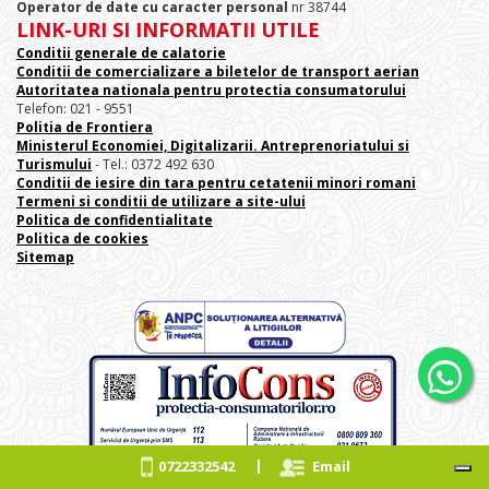
Operator de date cu caracter personal
nr 38744
LINK-URI SI INFORMATII UTILE
Conditii generale de calatorie
Conditii de comercializare a biletelor de transport aerian
Autoritatea nationala pentru protectia consumatorului
Telefon: 021 - 9551
Politia de Frontiera
Ministerul Economiei, Digitalizarii. Antreprenoriatului
si
Turismului
- Tel.: 0372 492 630
Conditii de iesire din tara pentru cetatenii minori romani
Termeni si conditii de utilizare a site-ului
Politica de confidentialitate
Politica de cookies
Sitemap
|
0722332542
Email