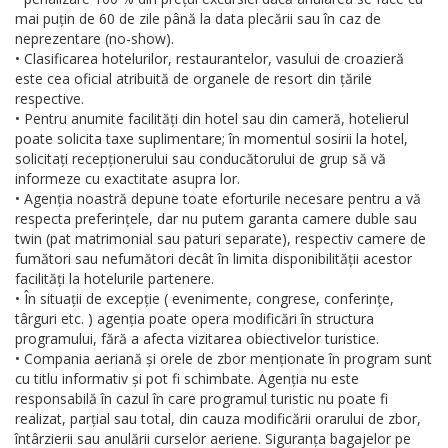
mai puțin de 60 de zile până la data plecării sau în caz de
neprezentare (no-show).
• Clasificarea hotelurilor, restaurantelor, vasului de croazieră
este cea oficial atribuită de organele de resort din țările
respective.
• Pentru anumite facilități din hotel sau din cameră, hotelierul
poate solicita taxe suplimentare; în momentul sosirii la hotel,
solicitați recepționerului sau conducătorului de grup să vă
informeze cu exactitate asupra lor.
• Agenția noastră depune toate eforturile necesare pentru a vă
respecta preferințele, dar nu putem garanta camere duble sau
twin (pat matrimonial sau paturi separate), respectiv camere de
fumători sau nefumători decât în limita disponibilității acestor
facilități la hotelurile partenere.
• În situații de excepție ( evenimente, congrese, conferințe,
târguri etc. ) agenția poate opera modificări în structura
programului, fără a afecta vizitarea obiectivelor turistice.
• Compania aeriană și orele de zbor menționate în program sunt
cu titlu informativ și pot fi schimbate. Agenția nu este
responsabilă în cazul în care programul turistic nu poate fi
realizat, parțial sau total, din cauza modificării orarului de zbor,
întârzierii sau anulării curselor aeriene. Siguranța bagajelor pe