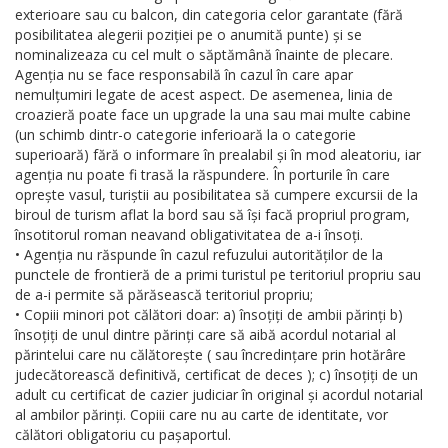
exterioare sau cu balcon, din categoria celor garantate (fără
posibilitatea alegerii poziției pe o anumită punte) și se
nominalizeaza cu cel mult o săptămână înainte de plecare.
Agenția nu se face responsabilă în cazul în care apar
nemulțumiri legate de acest aspect. De asemenea, linia de
croazieră poate face un upgrade la una sau mai multe cabine
(un schimb dintr-o categorie inferioară la o categorie
superioară) fără o informare în prealabil și în mod aleatoriu, iar
agenția nu poate fi trasă la răspundere. În porturile în care
oprește vasul, turiștii au posibilitatea să cumpere excursii de la
biroul de turism aflat la bord sau să își facă propriul program,
însotitorul roman neavand obligativitatea de a-i însoți.
• Agenția nu răspunde în cazul refuzului autorităților de la
punctele de frontieră de a primi turistul pe teritoriul propriu sau
de a-i permite să părăsească teritoriul propriu;
• Copiii minori pot călători doar: a) însoțiți de ambii părinți b)
însoțiți de unul dintre părinți care să aibă acordul notarial al
părintelui care nu călătorește ( sau încredințare prin hotărâre
judecătorească definitivă, certificat de deces ); c) însoțiți de un
adult cu certificat de cazier judiciar în original și acordul notarial
al ambilor părinți. Copiii care nu au carte de identitate, vor
călători obligatoriu cu pașaportul.