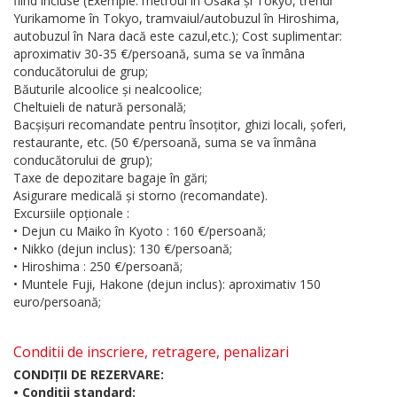
fiind incluse (Exemple: metroul în Osaka și Tokyo, trenul
Yurikamome în Tokyo, tramvaiul/autobuzul în Hiroshima,
autobuzul în Nara dacă este cazul,etc.); Cost suplimentar:
aproximativ 30-35 €/persoană, suma se va înmâna
conducătorului de grup;
Băuturile alcoolice și nealcoolice;
Cheltuieli de natură personală;
Bacșișuri recomandate pentru însoțitor, ghizi locali, șoferi,
restaurante, etc. (50 €/persoană, suma se va înmâna
conducătorului de grup);
Taxe de depozitare bagaje în gări;
Asigurare medicală și storno (recomandate).
Excursiile opționale :
• Dejun cu Maiko în Kyoto : 160 €/persoană;
• Nikko (dejun inclus): 130 €/persoană;
• Hiroshima : 250 €/persoană;
• Muntele Fuji, Hakone (dejun inclus): aproximativ 150
euro/persoană;
Conditii de inscriere, retragere, penalizari
CONDIȚII DE REZERVARE:
• Condiții standard: