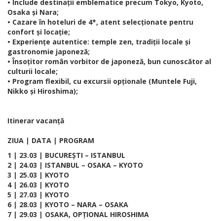
• Include destinații emblematice precum Tokyo, Kyoto,
Osaka și Nara;
• Cazare în hoteluri de 4*, atent selecționate pentru
confort și locație;
• Experiențe autentice: temple zen, tradiții locale și
gastronomie japoneză;
• Însoțitor român vorbitor de japoneză, bun cunoscător al
culturii locale;
• Program flexibil, cu excursii opționale (Muntele Fuji,
Nikko și Hiroshima);
Itinerar vacanță
ZIUA | DATA | PROGRAM
1 | 23.03 | BUCUREȘTI – ISTANBUL
2 | 24.03 | ISTANBUL – OSAKA – KYOTO
3 | 25.03 | KYOTO
4 | 26.03 | KYOTO
5 | 27.03 | KYOTO
6 | 28.03 | KYOTO – NARA – OSAKA
7 | 29.03 | OSAKA, OPȚIONAL HIROSHIMA