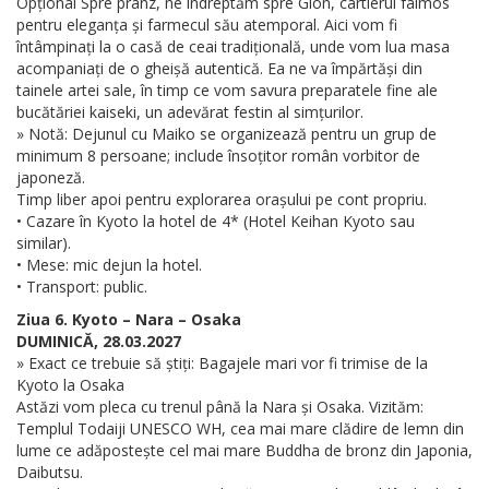
Opțional Spre prânz, ne îndreptăm spre Gion, cartierul faimos
pentru eleganța și farmecul său atemporal. Aici vom fi
întâmpinați la o casă de ceai tradițională, unde vom lua masa
acompaniați de o gheișă autentică. Ea ne va împărtăși din
tainele artei sale, în timp ce vom savura preparatele fine ale
bucătăriei kaiseki, un adevărat festin al simțurilor.
» Notă: Dejunul cu Maiko se organizează pentru un grup de
minimum 8 persoane; include însoțitor român vorbitor de
japoneză.
Timp liber apoi pentru explorarea orașului pe cont propriu.
• Cazare în Kyoto la hotel de 4* (Hotel Keihan Kyoto sau
similar).
• Mese: mic dejun la hotel.
• Transport: public.
Ziua 6. Kyoto – Nara – Osaka
DUMINICĂ, 28.03.2027
» Exact ce trebuie să știți: Bagajele mari vor fi trimise de la
Kyoto la Osaka
Astăzi vom pleca cu trenul până la Nara și Osaka. Vizităm:
Templul Todaiji UNESCO WH, cea mai mare clădire de lemn din
lume ce adăpostește cel mai mare Buddha de bronz din Japonia,
Daibutsu.