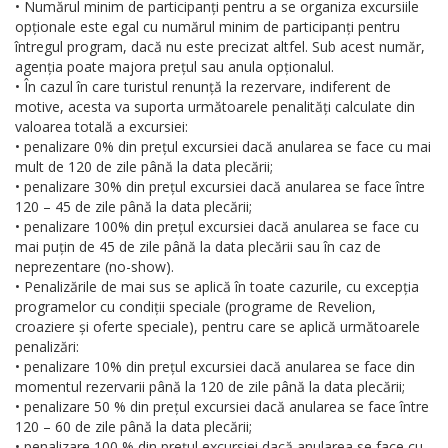
• Numărul minim de participanți pentru a se organiza excursiile
opționale este egal cu numărul minim de participanți pentru
întregul program, dacă nu este precizat altfel. Sub acest număr,
agenția poate majora prețul sau anula opționalul.
• În cazul în care turistul renunță la rezervare, indiferent de
motive, acesta va suporta următoarele penalități calculate din
valoarea totală a excursiei:
• penalizare 0% din prețul excursiei dacă anularea se face cu mai
mult de 120 de zile până la data plecării;
• penalizare 30% din prețul excursiei dacă anularea se face între
120 – 45 de zile până la data plecării;
• penalizare 100% din prețul excursiei dacă anularea se face cu
mai puțin de 45 de zile până la data plecării sau în caz de
neprezentare (no-show).
• Penalizările de mai sus se aplică în toate cazurile, cu excepția
programelor cu condiții speciale (programe de Revelion,
croaziere și oferte speciale), pentru care se aplică următoarele
penalizări:
• penalizare 10% din prețul excursiei dacă anularea se face din
momentul rezervarii până la 120 de zile până la data plecării;
• penalizare 50 % din prețul excursiei dacă anularea se face între
120 – 60 de zile până la data plecării;
• penalizare 100 % din prețul excursiei dacă anularea se face cu