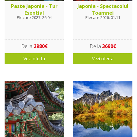
Paste Japonia - Tur
Japonia - Spectacolul
Esential
Toamnei
Plecare 2027: 26.04
Plecare 2026: 01.11
De la
2980€
De la
3690€
Vezi oferta
Vezi oferta