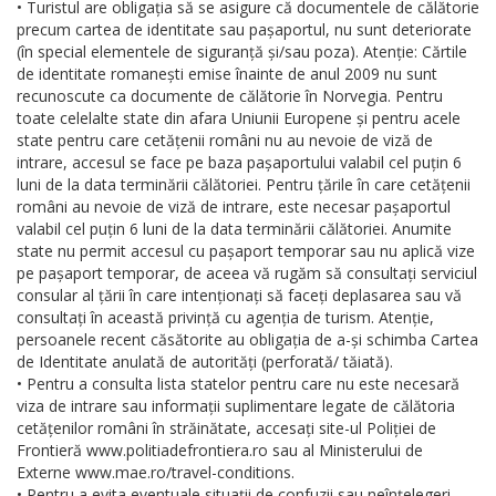
• Turistul are obligația să se asigure că documentele de călătorie
precum cartea de identitate sau pașaportul, nu sunt deteriorate
(în special elementele de siguranță și/sau poza). Atenție: Cărtile
de identitate romanești emise înainte de anul 2009 nu sunt
recunoscute ca documente de călătorie în Norvegia. Pentru
toate celelalte state din afara Uniunii Europene și pentru acele
state pentru care cetățenii români nu au nevoie de viză de
intrare, accesul se face pe baza pașaportului valabil cel puțin 6
luni de la data terminării călătoriei. Pentru țările în care cetățenii
români au nevoie de viză de intrare, este necesar pașaportul
valabil cel puțin 6 luni de la data terminării călătoriei. Anumite
state nu permit accesul cu pașaport temporar sau nu aplică vize
pe pașaport temporar, de aceea vă rugăm să consultați serviciul
consular al țării în care intenționați să faceți deplasarea sau vă
consultați în această privință cu agenția de turism. Atenție,
persoanele recent căsătorite au obligația de a-și schimba Cartea
de Identitate anulată de autorități (perforată/ tăiată).
• Pentru a consulta lista statelor pentru care nu este necesară
viza de intrare sau informații suplimentare legate de călătoria
cetățenilor români în străinătate, accesați site-ul Poliției de
Frontieră www.politiadefrontiera.ro sau al Ministerului de
Externe www.mae.ro/travel-conditions.
• Pentru a evita eventuale situații de confuzii sau neînțelegeri,