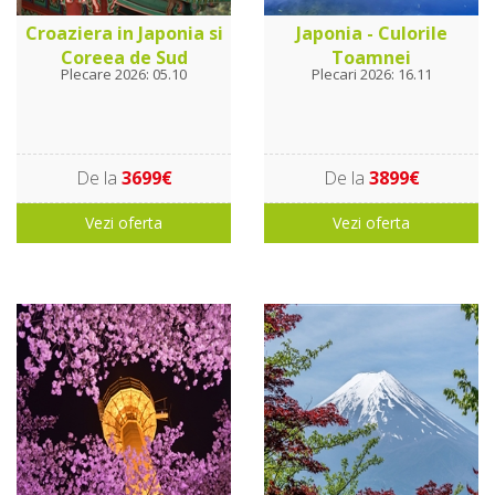
Croaziera in Japonia si
Japonia - Culorile
Coreea de Sud
Toamnei
Plecare 2026: 05.10
Plecari 2026: 16.11
De la
3699€
De la
3899€
Vezi oferta
Vezi oferta