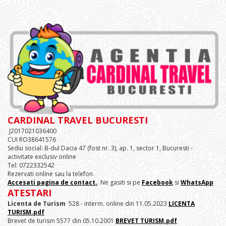
CARDINAL TRAVEL BUCURESTI
J2017021036400
CUI RO38641576
Sediu social: B-dul Dacia 47 (fost nr. 3), ap. 1, sector 1, Bucuresti -
activitate exclusiv online
Tel: 0722332542
Rezervati online sau la telefon.
Accesati pagina de contact.
. Ne gasiti si pe
Facebook
si
WhatsApp
ATESTARI
Licenta de Turism
528 - interm. online din 11.05.2023
LICENTA
TURISM.pdf
Brevet de turism 5577 din 05.10.2001
BREVET TURISM.pdf