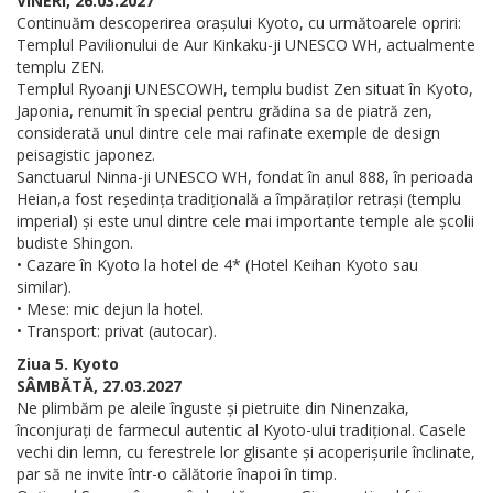
VINERI, 26.03.2027
Continuăm descoperirea orașului Kyoto, cu următoarele opriri:
Templul Pavilionului de Aur Kinkaku-ji UNESCO WH, actualmente
templu ZEN.
Templul Ryoanji UNESCOWH, templu budist Zen situat în Kyoto,
Japonia, renumit în special pentru grădina sa de piatră zen,
considerată unul dintre cele mai rafinate exemple de design
peisagistic japonez.
Sanctuarul Ninna-ji UNESCO WH, fondat în anul 888, în perioada
Heian,a fost reședința tradițională a împăraților retrași (templu
imperial) și este unul dintre cele mai importante temple ale școlii
budiste Shingon.
• Cazare în Kyoto la hotel de 4* (Hotel Keihan Kyoto sau
similar).
• Mese: mic dejun la hotel.
• Transport: privat (autocar).
Ziua 5. Kyoto
SÂMBĂTĂ, 27.03.2027
Ne plimbăm pe aleile înguste și pietruite din Ninenzaka,
înconjurați de farmecul autentic al Kyoto-ului tradițional. Casele
vechi din lemn, cu ferestrele lor glisante și acoperișurile înclinate,
par să ne invite într-o călătorie înapoi în timp.