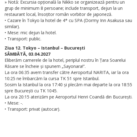
» Notă: Excursia opțională la Nikko se organizează pentru un
grup de minimum 8 persoane; include transport, dejun la un
restaurant local, însoțitor român vorbitor de japoneză.
• Cazare în Tokyo la hotel de 4* cu SPA (Dormy Inn Asakusa sau
similar).
• Mese: mic dejun la hotel.
• Transport: public.
Ziua 12. Tokyo – Istanbul – București
SÂMBĂTĂ, 03.04.2027
Eliberăm camerele de la hotel, periplul nostru în Țara Soarelui
Răsare se încheie și spunem „Sayonara!”.
La ora 06:35 avem transfer către Aeroportul NARITA, iar la ora
10:25 ne îmbarcăm la cursa TK 51 spre Istanbul.
Sosim la Istanbul la ora 17:40 și plecăm mai departe la ora 18:55
spre București cu TK 1045.
La ora 20:15 aterizăm pe Aeroportul Henri Coandă din București.
• Mese: -.
• Transport: privat (autocar).