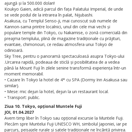
ajungă și la 500.000 dolari!
Koukyo Gaien, adică parcul din fața Palatului Imperial, de unde
se vede podul de la intrarea în palat, Nijubashi.
Asakusa, cu Templul Senso-ji, mai cunoscut sub numele de
Kannon-sama printre localnici, unul din cele mai vechi și
populare temple din Tokyo, cu Nakamise, o zonă comercială din
preajma templului, plină de magazine tradiționale cu prăjituri,
evantaie, chimonouri, ce redau atmosfera unui Tokyo de
odinioară.
Sky Tree, pentru o panoramă spectaculoasă asupra Tokyo-ului
.Urcarea rapidă, podeaua de sticlă și posibilitatea de a vedea
până la Mount Fuji în zilele senine transformă experiența într-un
moment memorabil.
• Cazare în Tokyo la hotel de 4* cu SPA (Dormy Inn Asakusa sau
similar).
• Mese: mic dejun la hotel, dejun la un restaurant local.
• Transport: public.
Ziua 10. Tokyo, opțional Muntele Fuji
JOI, 01.04.2027
Avem timp liber în Tokyo sau opțional excursie la Muntele Fuji.
Plecăm spre Muntelui Fuji UNESCO WH, simbolul Japoniei, iar pe
parcurs, peisajele rurale și satele tradiționale ne încântă privirea.