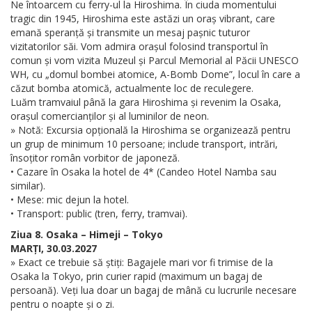
Ne întoarcem cu ferry-ul la Hiroshima. În ciuda momentului
tragic din 1945, Hiroshima este astăzi un oraș vibrant, care
emană speranță și transmite un mesaj pașnic tuturor
vizitatorilor săi. Vom admira orașul folosind transportul în
comun și vom vizita Muzeul și Parcul Memorial al Păcii UNESCO
WH, cu „domul bombei atomice, A-Bomb Dome”, locul în care a
căzut bomba atomică, actualmente loc de reculegere.
Luăm tramvaiul până la gara Hiroshima și revenim la Osaka,
orașul comercianților și al luminilor de neon.
» Notă: Excursia opțională la Hiroshima se organizează pentru
un grup de minimum 10 persoane; include transport, intrări,
însoțitor român vorbitor de japoneză.
• Cazare în Osaka la hotel de 4* (Candeo Hotel Namba sau
similar).
• Mese: mic dejun la hotel.
• Transport: public (tren, ferry, tramvai).
Ziua 8. Osaka – Himeji – Tokyo
MARȚI, 30.03.2027
» Exact ce trebuie să știți: Bagajele mari vor fi trimise de la
Osaka la Tokyo, prin curier rapid (maximum un bagaj de
persoană). Veți lua doar un bagaj de mână cu lucrurile necesare
pentru o noapte și o zi.