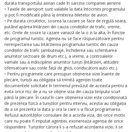
durata transportului aerian cade în sarcina companiei aeriene.
• Taxele de aeroport sunt valabile la data întocmirii programului
și pot fi modificate până la emiterea biletelor de avion.
• Pe durata circuitelor, sosirea la cazare se face de regulă seara,
putând apărea întârzieri din cauza condițiilor de trafic, vreme,
etc. Orele de sosire la cazare variază de la o zi la alta, în funcție
de programul turistic. Agenția nu se face răspunzătoare pentru
nerespectarea sau întârzierea programului turistic din cauza
condițiilor de trafic (ambuteiaje, închiderea sau schimbarea
anumitor sectoare de drum etc.), a vremii, a controalelor
vamale sau a indisciplinei anumitor turiști (întârzieri, atitudini
ofensatoare sau ostile față de ghizi, conducătorii auto etc.).
• Pentru programele care presupun obținerea vizei înainte de
plecare, turiștii au obligația să trimită agenției toate
documentele solicitate în termenul prevăzut de aceasta pentru a
evita orice risc de a nu se obține viza din cauza timpului scurt
până la plecare. În cazul în care obținerea vizei este condiționată
de prezența fizică a turiștilor pentru interviu, aceștia au obligația
de a se prezenta la data și ora la care s-a făcut programarea.
Refuzul autorităților consulare de a acorda viza, din orice motiv
care nu poate fi imputat agentiei, exonereaza agenția de orice
răspundere. Turiștilor cărora li s-a refuzat acordarea vizei, li se