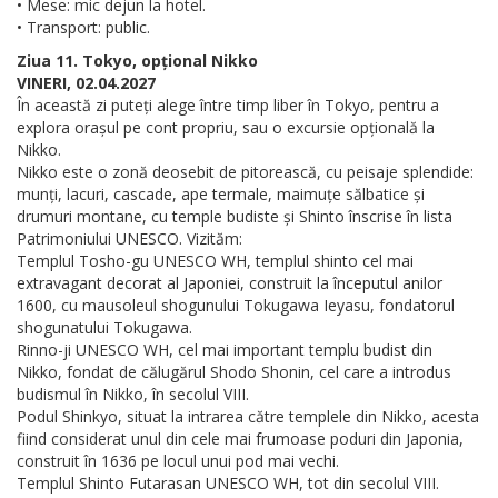
• Mese: mic dejun la hotel.
• Transport: public.
Ziua 11. Tokyo, opțional Nikko
VINERI, 02.04.2027
În această zi puteți alege între timp liber în Tokyo, pentru a
explora orașul pe cont propriu, sau o excursie opțională la
Nikko.
Nikko este o zonă deosebit de pitorească, cu peisaje splendide:
munți, lacuri, cascade, ape termale, maimuțe sălbatice și
drumuri montane, cu temple budiste și Shinto înscrise în lista
Patrimoniului UNESCO. Vizităm:
Templul Tosho-gu UNESCO WH, templul shinto cel mai
extravagant decorat al Japoniei, construit la începutul anilor
1600, cu mausoleul shogunului Tokugawa Ieyasu, fondatorul
shogunatului Tokugawa.
Rinno-ji UNESCO WH, cel mai important templu budist din
Nikko, fondat de călugărul Shodo Shonin, cel care a introdus
budismul în Nikko, în secolul VIII.
Podul Shinkyo, situat la intrarea către templele din Nikko, acesta
fiind considerat unul din cele mai frumoase poduri din Japonia,
construit în 1636 pe locul unui pod mai vechi.
Templul Shinto Futarasan UNESCO WH, tot din secolul VIII.