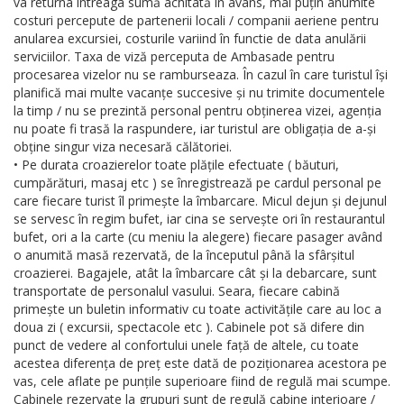
va returna întreaga sumă achitată în avans, mai puțin anumite
costuri percepute de partenerii locali / companii aeriene pentru
anularea excursiei, costurile variind în functie de data anulării
serviciilor. Taxa de viză perceputa de Ambasade pentru
procesarea vizelor nu se ramburseaza. În cazul în care turistul își
planifică mai multe vacanțe succesive și nu trimite documentele
la timp / nu se prezintă personal pentru obținerea vizei, agenția
nu poate fi trasă la raspundere, iar turistul are obligația de a-și
obține singur viza necesară călătoriei.
• Pe durata croazierelor toate plățile efectuate ( băuturi,
cumpărături, masaj etc ) se înregistrează pe cardul personal pe
care fiecare turist îl primește la îmbarcare. Micul dejun și dejunul
se servesc în regim bufet, iar cina se servește ori în restaurantul
bufet, ori a la carte (cu meniu la alegere) fiecare pasager având
o anumită masă rezervată, de la începutul până la sfârșitul
croazierei. Bagajele, atât la îmbarcare cât și la debarcare, sunt
transportate de personalul vasului. Seara, fiecare cabină
primește un buletin informativ cu toate activitățile care au loc a
doua zi ( excursii, spectacole etc ). Cabinele pot să difere din
punct de vedere al confortului unele față de altele, cu toate
acestea diferența de preț este dată de poziționarea acestora pe
vas, cele aflate pe punțile superioare fiind de regulă mai scumpe.
Cabinele rezervate la grupuri sunt de regulă cabine interioare /