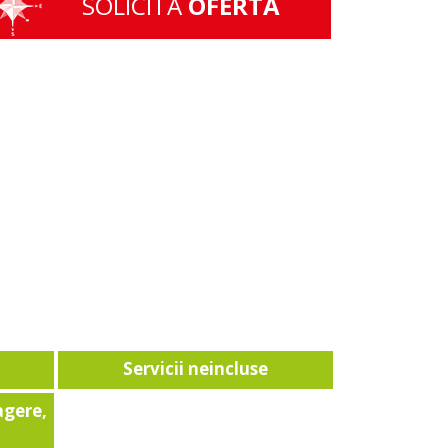
SOLICITA
OFERTA
Servicii neincluse
agere,