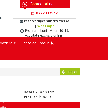
0722332542
cu
rezervari@cardinaltravel.ro
|
WhatsApp
Program: Luni - Vineri 10-18.
Activitate exclusiv online.
oaziere 🚢
Piete de Craciun 🎠
Inapoi
Plecare 2026: 23.12
Pret: de la 870 €