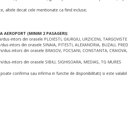
tice, altele decat cele mentionate ca fiind incluse;
LA AEROPORT (MINIM 2 PASAGERI):
ani/dus-intors din orasele PLOIESTI, GIURGIU, URZICENI, TARGOVISTE
ani/dus-intors din orasele SINAIA, PITESTI, ALEXANDRIA, BUZAU, P
2 ani/dus-intors din orasele BRASOV, FOCSANI, CONSTANTA, CRAIOV
ani/dus-intors din orasele SIBIU, SIGHISOARA, MEDIAS, TG MURES
 poate confirma sau infirma in functie de disponibilitati) si este valabi