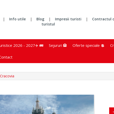
|
Info utile
|
Blog
|
Impresii turisti
|
Contractul 
turistul
turistice 2026 - 2027✈️ 🚌
Sejururi 🏨
Oferte speciale 💲
Cr
Contact
 Cracovia