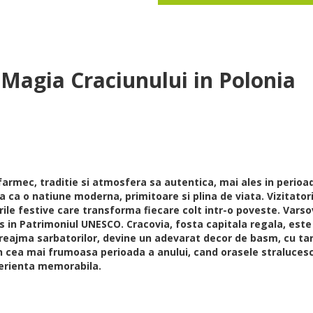
agia Craciunului in Polonia
farmec, traditie si atmosfera sa autentica, mai ales in perioad
ta ca o natiune moderna, primitoare si plina de viata. Vizitat
rile festive care transforma fiecare colt intr-o poveste. Varso
s in Patrimoniul UNESCO. Cracovia, fosta capitala regala, este i
reajma sarbatorilor, devine un adevarat decor de basm, cu targu
in cea mai frumoasa perioada a anului, cand orasele stralucesc
xperienta memorabila.