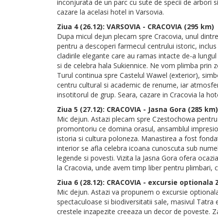
inconjurata de un parc cu sute de specii de arbori si
cazare la acelasi hotel in Varsovia.
Ziua 4 (26.12): VARSOVIA - CRACOVIA (295 km)
Dupa micul dejun plecam spre Cracovia, unul dintre 
pentru a descoperi farmecul centrului istoric, incl
cladirile elegante care au ramas intacte de-a lungul
si de celebra hala Sukiennice. Ne vom plimba prin z
Turul continua spre Castelul Wawel (exterior), simbo
centru cultural si academic de renume, iar atmosfer
insotitorul de grup. Seara, cazare in Cracovia la ho
Ziua 5 (27.12): CRACOVIA - Jasna Gora (285 km)
Mic dejun. Astazi plecam spre Czestochowa pentru a 
promontoriu ce domina orasul, ansamblul impresione
istoria si cultura poloneza. Manastirea a fost fondat
interior se afla celebra icoana cunoscuta sub nume
legende si povesti. Vizita la Jasna Gora ofera ocazia
la Cracovia, unde avem timp liber pentru plimbari, cu
Ziua 6 (28.12): CRACOVIA - excursie optionala
Mic dejun. Astazi va propunem o excursie optionala
spectaculoase si biodiversitatii sale, masivul Tatra
crestele inzapezite creeaza un decor de poveste. Za