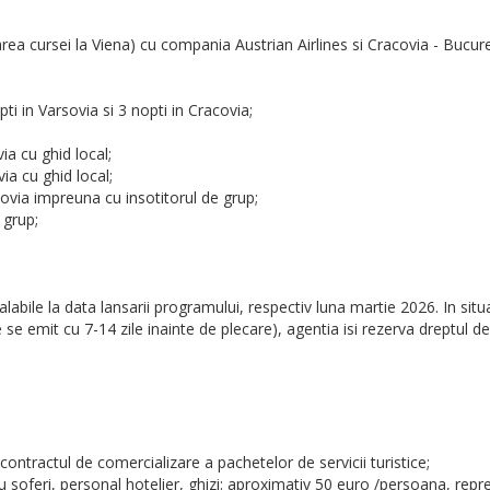
area cursei la Viena) cu compania Austrian Airlines si Cracovia - Buc
ti in Varsovia si 3 nopti in Cracovia;
ia cu ghid local;
ia cu ghid local;
covia impreuna cu insotitorul de grup;
 grup;
alabile la data lansarii programului, respectiv luna martie 2026. In si
e se emit cu 7-14 zile inainte de plecare), agentia isi rezerva dreptul d
ontractul de comercializare a pachetelor de servicii turistice;
plu soferi, personal hotelier, ghizi: aproximativ 50 euro /persoana, repr