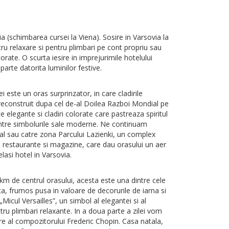
a (schimbarea cursei la Viena). Sosire in Varsovia la
ru relaxare si pentru plimbari pe cont propriu sau
rate. O scurta iesire in imprejurimile hotelului
arte datorita luminilor festive.
 este un oras surprinzator, in care cladirile
 reconstruit dupa cel de-al Doilea Razboi Mondial pe
 elegante si cladiri colorate care pastreaza spiritul
l dintre simbolurile sale moderne. Ne continuam
gal sau catre zona Parcului Lazienki, un complex
e, restaurante si magazine, care dau orasului un aer
lasi hotel in Varsovia.
 km de centrul orasului, acesta este una dintre cele
ca, frumos pusa in valoare de decorurile de iarna si
icul Versailles”, un simbol al elegantei si al
tru plimbari relaxante. In a doua parte a zilei vom
re al compozitorului Frederic Chopin. Casa natala,