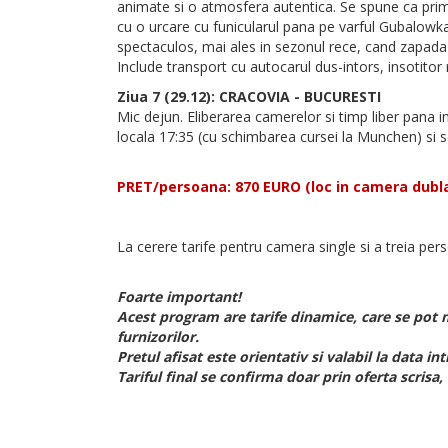
animate si o atmosfera autentica. Se spune ca primii l
cu o urcare cu funicularul pana pe varful Gubalowka
spectaculos, mai ales in sezonul rece, cand zapada 
Include transport cu autocarul dus-intors, insotitor 
Ziua 7 (29.12): CRACOVIA - BUCURESTI
Mic dejun. Eliberarea camerelor si timp liber pana 
locala 17:35 (cu schimbarea cursei la Munchen) si so
PRET/persoana: 870 EURO (loc in camera dubla
La cerere tarife pentru camera single si a treia per
Foarte important!
Acest program are tarife dinamice, care se pot m
furnizorilor.
Pretul afisat este orientativ si valabil la data int
Tariful final se confirma doar prin oferta scrisa