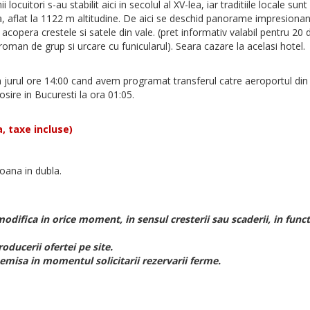
ocuitori s-au stabilit aici in secolul al XV-lea, iar traditiile locale sun
, aflat la 1122 m altitudine. De aici se deschid panorame impresionan
acopera crestele si satele din vale. (pret informativ valabil pentru 2
roman de grup si urcare cu funicularul). Seara cazare la acelasi hotel.
in jurul ore 14:00 cand avem programat transferul catre aeroportul di
sire in Bucuresti la ora 01:05.
, taxe incluse)
soana in dubla.
odifica in orice moment, in sensul cresterii sau scaderii, in funct
roducerii ofertei pe site.
, emisa in momentul solicitarii rezervarii ferme.