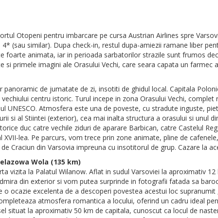
oportul Otopeni pentru imbarcare pe cursa Austrian Airlines spre Varsovi
* (sau similar). Dupa check-in, restul dupa-amiezii ramane liber pent
e foarte animata, iar in perioada sarbatorilor strazile sunt frumos deco
 si primele imagini ale Orasului Vechi, care seara capata un farmec ap
panoramic de jumatate de zi, insotiti de ghidul local. Capitala Poloniei
echiului centru istoric. Turul incepe in zona Orasului Vechi, complet
oniul UNESCO. Atmosfera este una de poveste, cu stradute inguste, piete
ii si al Stiintei (exterior), cea mai inalta structura a orasului si unu
storice duc catre vechile ziduri de aparare Barbican, catre Castelul Re
 al XVII-lea. Pe parcurs, vom trece prin zone animate, pline de cafenel
 de Craciun din Varsovia impreuna cu insotitorul de grup. Cazare la ace
 Zelazowa Wola (135 km)
ta vizita la Palatul Wilanow. Aflat in sudul Varsoviei la aproximativ 12
dmira din exterior si vom putea surprinde in fotografii fatada sa baro
ste o ocazie excelenta de a descoperi povestea acestui loc supranumit „M
 completeaza atmosfera romantica a locului, oferind un cadru ideal pen
el situat la aproximativ 50 km de capitala, cunoscut ca locul de naste