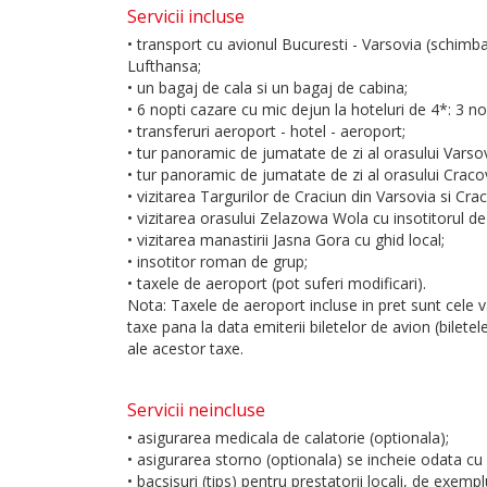
Servicii incluse
• transport cu avionul Bucuresti - Varsovia (schimb
Lufthansa;
• un bagaj de cala si un bagaj de cabina;
• 6 nopti cazare cu mic dejun la hoteluri de 4*: 3 nop
• transferuri aeroport - hotel - aeroport;
• tur panoramic de jumatate de zi al orasului Varsov
• tur panoramic de jumatate de zi al orasului Cracov
• vizitarea Targurilor de Craciun din Varsovia si Cra
• vizitarea orasului Zelazowa Wola cu insotitorul de
• vizitarea manastirii Jasna Gora cu ghid local;
• insotitor roman de grup;
• taxele de aeroport (pot suferi modificari).
Nota: Taxele de aeroport incluse in pret sunt cele v
taxe pana la data emiterii biletelor de avion (biletel
ale acestor taxe.
Servicii neincluse
• asigurarea medicala de calatorie (optionala);
• asigurarea storno (optionala) se incheie odata cu c
• bacsisuri (tips) pentru prestatorii locali, de exem