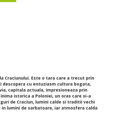
a Craciunului. Este o tara care a trecut prin
orii descopera cu entuziasm cultura bogata,
via, capitala actuala, impresioneaza prin
nima istorica a Poloniei, un oras care si-a
ri de Craciun, lumini calde si traditii vechi
 in lumini de sarbatoare, iar atmosfera calda