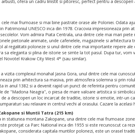
 arbusti, ofera un cadru linistit si pitoresc, perfect pentru a descoper
cele mai frumoase si mai bine pastrate orase ale Poloniei. Odata ajun
us in Patrimoniul UNESCO inca din 1978. Cracovia impresioneaza prin at
 secolelor. Vom admira Piata Centrala, una dintre cele mai mari piete m
onele pietonale animate, unde cafenelele, magazinele si arhitectura tr
l al regalitatii poloneze si unul dintre cele mai importante repere ale 
a sa eleganta si plina de istorie se simte la tot pasul. Dupa tur, vom 
tel Novotel Krakow City West 4* (sau similar).
vizita complexul monahal Jasna Gora, unul dintre cele mai cunoscute s
aza prin arhitectura sa masiva, prin atmosfera solemna si prin rolul 
a in anul 1382 si a devenit rapid un punct de referinta pentru comunita
le de "Madona Neagra", o piesa de mare valoare artistica si simbolic
 de a descoperi un loc incarcat de traditie, istorie si emotie, intr-un 
mparaturi sau relaxare in centrul vechi al orasului. Cazare la acelasi 
 Zakopane si Muntii Tatra (215 km)
 in statiunea montana Zakopane, una dintre cele mai frumoase zone a
 este protejat ca Parc National inca din 1955 si este recunoscut ca re
kopane, considerata capitala muntilor polonezi, este un orasel tradit