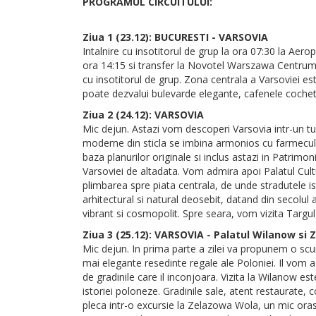
PROGRAMUL CIRCUITULUI:
Ziua 1 (23.12): BUCURESTI - VARSOVIA
Intalnire cu insotitorul de grup la ora 07:30 la Aer
ora 14:15 si transfer la Novotel Warszawa Centrum 4
cu insotitorul de grup. Zona centrala a Varsoviei est
poate dezvalui bulevarde elegante, cafenele cochete
Ziua 2 (24.12): VARSOVIA
Mic dejun. Astazi vom descoperi Varsovia intr-un tur 
moderne din sticla se imbina armonios cu farmecul v
baza planurilor originale si inclus astazi in Patrim
Varsoviei de altadata. Vom admira apoi Palatul Cultur
plimbarea spre piata centrala, de unde stradutele i
arhitectural si natural deosebit, datand din secolul
vibrant si cosmopolit. Spre seara, vom vizita Targul
Ziua 3 (25.12): VARSOVIA - Palatul Wilanow si
Mic dejun. In prima parte a zilei va propunem o scur
mai elegante resedinte regale ale Poloniei. Il vom a
de gradinile care il inconjoara. Vizita la Wilanow e
istoriei poloneze. Gradinile sale, atent restaurate,
pleca intr-o excursie la Zelazowa Wola, un mic oras