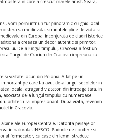
i atmosfera in care a crescut marele artist. Seara,
si, vom porni intr-un tur panoramic cu ghid local
mosfera sa medievala, stradutele pline de viata si
edievale din Europa, inconjurata de cladiri istorice
aditionala creeaza un decor autentic si primitor.
orasului. De-a lungul timpului, Cracovia a fost un
vizita Targul de Craciun din Cracovia impreuna cu
i vizitate locuri din Polonia. Aflat pe un
important pe care l-a avut de-a lungul secolelor in
tea locala, atragand vizitatori din intreaga tara. In
a, asociata de-a lungul timpului cu numeroase
cadru arhitectural impresionant. Dupa vizita, revenim
hotel in Cracovia.
lpine ale Europei Centrale. Datorita peisajelor
zervatie naturala UNESCO. Padurile de conifere si
ional fermecator, cu case din lemn, stradute