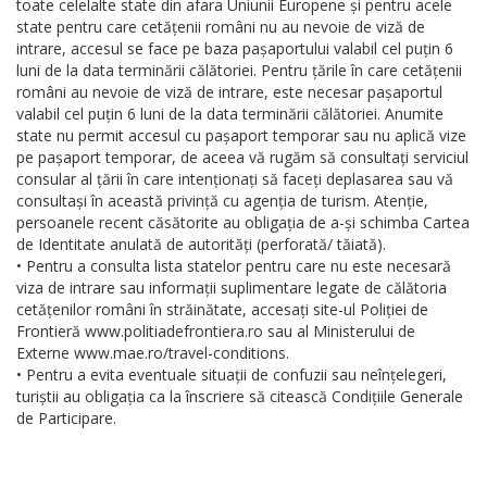
toate celelalte state din afara Uniunii Europene și pentru acele
state pentru care cetățenii români nu au nevoie de viză de
intrare, accesul se face pe baza pașaportului valabil cel puțin 6
luni de la data terminării călătoriei. Pentru țările în care cetățenii
români au nevoie de viză de intrare, este necesar pașaportul
valabil cel puțin 6 luni de la data terminării călătoriei. Anumite
state nu permit accesul cu pașaport temporar sau nu aplică vize
pe pașaport temporar, de aceea vă rugăm să consultați serviciul
consular al țării în care intenționați să faceți deplasarea sau vă
consultași în această privință cu agenția de turism. Atenție,
persoanele recent căsătorite au obligația de a-și schimba Cartea
de Identitate anulată de autorități (perforată/ tăiată).
• Pentru a consulta lista statelor pentru care nu este necesară
viza de intrare sau informații suplimentare legate de călătoria
cetățenilor români în străinătate, accesați site-ul Poliției de
Frontieră www.politiadefrontiera.ro sau al Ministerului de
Externe www.mae.ro/travel-conditions.
• Pentru a evita eventuale situații de confuzii sau neînțelegeri,
turiștii au obligația ca la înscriere să citească Condițiile Generale
de Participare.