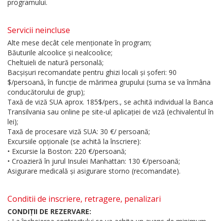
programului.
Servicii neincluse
Alte mese decât cele menționate în program;
Băuturile alcoolice și nealcoolice;
Cheltuieli de natură personală;
Bacșișuri recomandate pentru ghizi locali și șoferi: 90
$/persoană, în funcție de mărimea grupului (suma se va înmâna
conducătorului de grup);
Taxă de viză SUA aprox. 185$/pers., se achită individual la Banca
Transilvania sau online pe site-ul aplicației de viză (echivalentul în
lei);
Taxă de procesare viză SUA: 30 €/ persoană;
Excursiile opționale (se achită la înscriere):
• Excursie la Boston: 220 €/persoană;
• Croazieră în jurul Insulei Manhattan: 130 €/persoană;
Asigurare medicală și asigurare storno (recomandate).
Conditii de inscriere, retragere, penalizari
CONDIȚII DE REZERVARE: