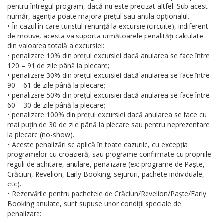
pentru întregul program, dacă nu este precizat altfel. Sub acest
număr, agenția poate majora prețul sau anula opționalul.
• În cazul în care turistul renunță la excursie (circuite), indiferent
de motive, acesta va suporta următoarele penalități calculate
din valoarea totală a excursiei:
• penalizare 10% din prețul excursiei dacă anularea se face între
120 – 91 de zile până la plecare;
• penalizare 30% din prețul excursiei dacă anularea se face între
90 – 61 de zile până la plecare;
• penalizare 50% din prețul excursiei dacă anularea se face între
60 – 30 de zile până la plecare;
• penalizare 100% din prețul excursiei dacă anularea se face cu
mai puțin de 30 de zile până la plecare sau pentru neprezentare
la plecare (no-show).
• Aceste penalizări se aplică în toate cazurile, cu excepția
programelor cu croazieră, sau programe confirmate cu propriile
reguli de achitare, anulare, penalizare (ex: programe de Paște,
Crăciun, Revelion, Early Booking, sejururi, pachete individuale,
etc).
• Rezervările pentru pachetele de Crăciun/Revelion/Paște/Early
Booking anulate, sunt supuse unor condiții speciale de
penalizare: