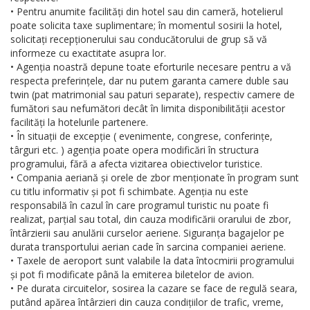
• Pentru anumite facilități din hotel sau din cameră, hotelierul
poate solicita taxe suplimentare; în momentul sosirii la hotel,
solicitați recepționerului sau conducătorului de grup să vă
informeze cu exactitate asupra lor.
• Agenția noastră depune toate eforturile necesare pentru a vă
respecta preferințele, dar nu putem garanta camere duble sau
twin (pat matrimonial sau paturi separate), respectiv camere de
fumători sau nefumători decât în limita disponibilității acestor
facilități la hotelurile partenere.
• În situații de excepție ( evenimente, congrese, conferințe,
târguri etc. ) agenția poate opera modificări în structura
programului, fără a afecta vizitarea obiectivelor turistice.
• Compania aeriană și orele de zbor menționate în program sunt
cu titlu informativ și pot fi schimbate. Agenția nu este
responsabilă în cazul în care programul turistic nu poate fi
realizat, parțial sau total, din cauza modificării orarului de zbor,
întârzierii sau anulării curselor aeriene. Siguranța bagajelor pe
durata transportului aerian cade în sarcina companiei aeriene.
• Taxele de aeroport sunt valabile la data întocmirii programului
și pot fi modificate până la emiterea biletelor de avion.
• Pe durata circuitelor, sosirea la cazare se face de regulă seara,
putând apărea întârzieri din cauza condițiilor de trafic, vreme,