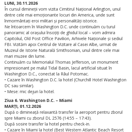
LUNI, 30.11.2026
În cursul dimineții vom vizita Cimitirul Național Arlington, unul
dintre cele mai emoționante locuri din America, unde sunt
înmormântați eroi militari și personalități istorice.
Ne întoarcem în Washington D.C. unde continuăm cu turul
panoramic al orașului însoțiți de ghidul local – vom admira
Capitoliul, Old Post Office Pavilion, Arhivele Naționale și sediul
FBI. Vizităm apoi Centrul de Vizitare al Casei Albe, urmat de
Muzeul de Istorie Naturală Smithsonian, unul dintre cele mai
mari muzee din lume.
Continuăm cu Memorialul Thomas Jefferson, un monument
impresionant pe malul Tidal Basin, lacul artificial situat în
Washington D.C., conectat la Râul Potomac.
• Cazare în Washington D.C. la hotel (Churchill Hotel Washington
DC sau similar).
• Mese: mic dejun la hotel.
Ziua 6. Washington D.C. – Miami
MARȚI, 01.12.2026
După o dimineață relaxantă transfer la aeroport pentru zborul
spre Miami cu zborul DL 2576 (14:55 – 17:43).
După sosire transfer la hotel pentru check-in.
• Cazare în Miami la hotel (Best Western Atlantic Beach Resort