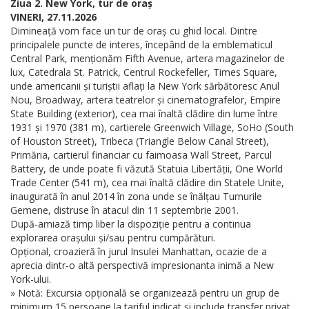
Ziua 2. New York, tur de oraș
VINERI, 27.11.2026
Dimineață vom face un tur de oraș cu ghid local. Dintre
principalele puncte de interes, începând de la emblematicul
Central Park, menționăm Fifth Avenue, artera magazinelor de
lux, Catedrala St. Patrick, Centrul Rockefeller, Times Square,
unde americanii și turiștii aflați la New York sărbătoresc Anul
Nou, Broadway, artera teatrelor și cinematografelor, Empire
State Building (exterior), cea mai înaltă clădire din lume între
1931 și 1970 (381 m), cartierele Greenwich Village, SoHo (South
of Houston Street), Tribeca (Triangle Below Canal Street),
Primăria, cartierul financiar cu faimoasa Wall Street, Parcul
Battery, de unde poate fi văzută Statuia Libertății, One World
Trade Center (541 m), cea mai înaltă clădire din Statele Unite,
inaugurată în anul 2014 în zona unde se înălțau Turnurile
Gemene, distruse în atacul din 11 septembrie 2001.
După-amiază timp liber la dispoziție pentru a continua
explorarea orașului și/sau pentru cumpărături.
Opțional, croazieră în jurul Insulei Manhattan, ocazie de a
aprecia dintr-o altă perspectivă impresionanta inimă a New
York-ului.
» Notă: Excursia opțională se organizează pentru un grup de
minimum 15 persoane la tariful indicat și include transfer privat