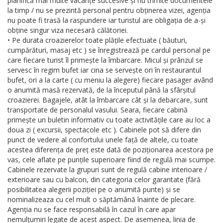
planifică mai multe vacanțe succesive și nu trimite documentele
la timp / nu se prezintă personal pentru obținerea vizei, agenția
nu poate fi trasă la raspundere iar turistul are obligația de a-și
obține singur viza necesară călătoriei.
• Pe durata croazierelor toate plățile efectuate ( băuturi,
cumpărături, masaj etc ) se înregistrează pe cardul personal pe
care fiecare turist îl primește la îmbarcare. Micul și prânzul se
servesc în regim bufet iar cina se servește ori în restaurantul
bufet, ori a la carte ( cu meniu la alegere) fiecare pasager având
o anumită masă rezervată, de la începutul până la sfârșitul
croazierei. Bagajele, atât la îmbarcare cât și la debarcare, sunt
transportate de personalul vasului. Seara, fiecare cabină
primește un buletin informativ cu toate activitățile care au loc a
doua zi ( excursii, spectacole etc ). Cabinele pot să difere din
punct de vedere al confortului unele față de altele, cu toate
acestea diferența de preț este dată de poziționarea acestora pe
vas, cele aflate pe punțile superioare fiind de regulă mai scumpe.
Cabinele rezervate la grupuri sunt de regulă cabine interioare /
exterioare sau cu balcon, din categoria celor garantate (fără
posibilitatea alegerii poziției pe o anumită punte) și se
nominalizeaza cu cel mult o săptămână înainte de plecare.
Agenția nu se face responsabilă în cazul în care apar
nemulțumiri legate de acest aspect. De asemenea, linia de