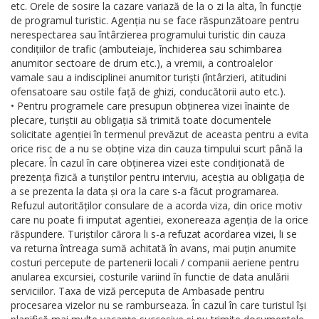
etc. Orele de sosire la cazare variază de la o zi la alta, în funcție
de programul turistic. Agenția nu se face răspunzătoare pentru
nerespectarea sau întârzierea programului turistic din cauza
condițiilor de trafic (ambuteiaje, închiderea sau schimbarea
anumitor sectoare de drum etc.), a vremii, a controalelor
vamale sau a indisciplinei anumitor turiști (întârzieri, atitudini
ofensatoare sau ostile față de ghizi, conducătorii auto etc.).
• Pentru programele care presupun obținerea vizei înainte de
plecare, turiștii au obligația să trimită toate documentele
solicitate agenției în termenul prevăzut de aceasta pentru a evita
orice risc de a nu se obține viza din cauza timpului scurt până la
plecare. În cazul în care obținerea vizei este condiționată de
prezența fizică a turiștilor pentru interviu, aceștia au obligația de
a se prezenta la data și ora la care s-a făcut programarea.
Refuzul autorităților consulare de a acorda viza, din orice motiv
care nu poate fi imputat agentiei, exonereaza agenția de la orice
răspundere. Turiștilor cărora li s-a refuzat acordarea vizei, li se
va returna întreaga sumă achitată în avans, mai puțin anumite
costuri percepute de partenerii locali / companii aeriene pentru
anularea excursiei, costurile variind în functie de data anulării
serviciilor. Taxa de viză perceputa de Ambasade pentru
procesarea vizelor nu se ramburseaza. În cazul în care turistul își