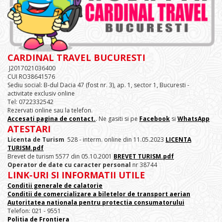
CARDINAL TRAVEL BUCURESTI
J2017021036400
CUI RO38641576
Sediu social: B-dul Dacia 47 (fost nr. 3), ap. 1, sector 1, Bucuresti -
activitate exclusiv online
Tel: 0722332542
Rezervati online sau la telefon.
Accesati pagina de contact.
. Ne gasiti si pe
Facebook
si
WhatsApp
ATESTARI
Licenta de Turism
528 - interm. online din 11.05.2023
LICENTA
TURISM.pdf
Brevet de turism 5577 din 05.10.2001
BREVET TURISM.pdf
Operator de date cu caracter personal
nr 38744
LINK-URI SI INFORMATII UTILE
Conditii generale de calatorie
Conditii de comercializare a biletelor de transport aerian
Autoritatea nationala pentru protectia consumatorului
Telefon: 021 - 9551
Politia de Frontiera