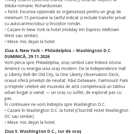
stilului romanic Richardsonian.
» Notă: Excursia opțională se organizează pentru un grup de
minimum 15 persoane la tariful indicat și include transfer privat
cu autocar/microbuz și însoțitor român.
• Cazare în New York la hotel (Holiday Inn Express Midtown
West sau similar).
• Mese: mic dejun la hotel.
Ziua 4. New York – Philadelphia – Washington D.C.
DUMINICĂ, 29.11.2026
Vom pleca spre Philadelphia, oraș-simbol care îmbină istoria
Americii cu energia unui oraș modern. De la Independence Hall
și Liberty Bell din Old City, la One Liberty Observation Deck,
orașul oferă priveliști de neuitat. Râul Delaware, Fairmount Park
și treptele celebre ale muzeului de artă completează un tablou
urban bogat și variat — un oraș cu suflet, de explorat pas cu
pas.
În continuare ne vom îndrepta spre Washington D.C.
• Cazare în Washington D.C. la hotel (Churchill Hotel Washington
DC sau similar).
• Mese: mic dejun la hotel.
Ziua 5. Washington D.C., tur de oraș