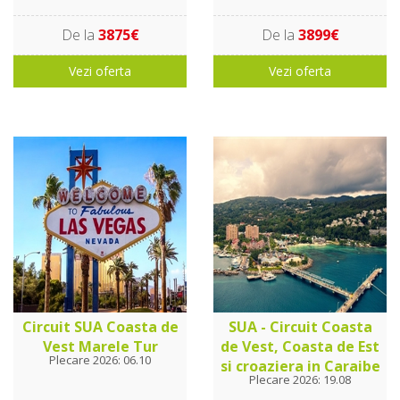
De la
3875€
De la
3899€
Vezi oferta
Vezi oferta
Circuit SUA Coasta de
SUA - Circuit Coasta
Vest Marele Tur
de Vest, Coasta de Est
Plecare 2026: 06.10
si croaziera in Caraibe
Plecare 2026: 19.08