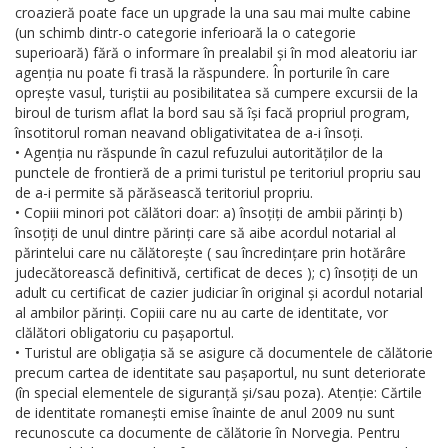
croazieră poate face un upgrade la una sau mai multe cabine
(un schimb dintr-o categorie inferioară la o categorie
superioară) fără o informare în prealabil și în mod aleatoriu iar
agenția nu poate fi trasă la răspundere. În porturile în care
oprește vasul, turiștii au posibilitatea să cumpere excursii de la
biroul de turism aflat la bord sau să își facă propriul program,
însotitorul roman neavand obligativitatea de a-i însoți.
• Agenția nu răspunde în cazul refuzului autorităților de la
punctele de frontieră de a primi turistul pe teritoriul propriu sau
de a-i permite să părăsească teritoriul propriu.
• Copiii minori pot călători doar: a) însoțiți de ambii părinți b)
însoțiți de unul dintre părinți care să aibe acordul notarial al
părintelui care nu călătorește ( sau încredințare prin hotărâre
judecătorească definitivă, certificat de deces ); c) însoțiți de un
adult cu certificat de cazier judiciar în original și acordul notarial
al ambilor părinți. Copiii care nu au carte de identitate, vor
clălători obligatoriu cu pașaportul.
• Turistul are obligația să se asigure că documentele de călătorie
precum cartea de identitate sau pașaportul, nu sunt deteriorate
(în special elementele de siguranță și/sau poza). Atenție: Cărtile
de identitate romanești emise înainte de anul 2009 nu sunt
recunoscute ca documente de călătorie în Norvegia. Pentru