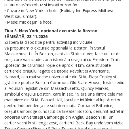
cu autocar/microbuz și însoțitor român.
• Cazare în New York la hotel (Holiday Inn Express Midtown
West sau similar).
• Mese: mic dejun la hotel.
Ziua 3. New York, opțional excursie la Boston
SÂMBĂTĂ, 28.11.2026
Zi liberă la dispoziție pentru activități individuale.
Vă propunem o excursie opțională la Boston, în Statul
Massachusetts. În Boston, capitala Statului, veți face un tur de
oraș care va include zona istorică a orașului cu Freedom Trail,
„poteca” de cărămidă roșie de aprox. 4 km, care străbate
cartierele orașului legate de istoria Revoluției Americane,
Harvard, cea mai veche universitate din SUA, Piața Copley și
grădinile publice Boston Common, Old State House, fostul sediu
al Adunării legislative din Massachusetts, Quincy Market,
simbolul oraşului Boston, care în sec. 19 era una dintre cele mai
mari piețe din SUA, Fanueil Hall, locul de întâlnire al luptătorilor
pentru Independența de sub dominația Coroanei Britanice,
orașul Cambridge cunoscut ca Greater Boston, denumit astfel în
onoarea Universității Cambridge din Anglia, Beacon Hill, un
cartier vechi în stil englezesc, cartierul Back Bay unde vom vizita
Trinity Church (Biserica Sfânta Treime), locul de naștere al