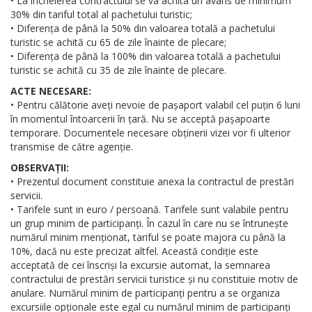
• La încheierea contractului se va achita un avans de minimum
30% din tariful total al pachetului turistic;
• Diferența de până la 50% din valoarea totală a pachetului
turistic se achită cu 65 de zile înainte de plecare;
• Diferența de până la 100% din valoarea totală a pachetului
turistic se achită cu 35 de zile înainte de plecare.
ACTE NECESARE:
• Pentru călătorie aveți nevoie de pașaport valabil cel puțin 6 luni
în momentul întoarcerii în țară. Nu se acceptă pașapoarte
temporare. Documentele necesare obținerii vizei vor fi ulterior
transmise de către agenție.
OBSERVAȚII:
• Prezentul document constituie anexa la contractul de prestări
servicii.
• Tarifele sunt in euro / persoană. Tarifele sunt valabile pentru
un grup minim de participanți. În cazul în care nu se întrunește
numărul minim menționat, tariful se poate majora cu până la
10%, dacă nu este precizat altfel. Această condiție este
acceptată de cei înscriși la excursie automat, la semnarea
contractului de prestări servicii turistice și nu constituie motiv de
anulare. Numărul minim de participanți pentru a se organiza
excursiile opționale este egal cu numărul minim de participanți