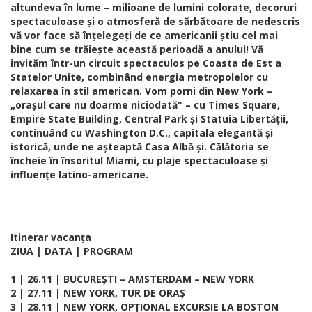
altundeva în lume – milioane de lumini colorate, decoruri
spectaculoase și o atmosferă de sărbătoare de nedescris
vă vor face să înțelegeți de ce americanii știu cel mai
bine cum se trăiește această perioadă a anului! Vă
invităm într-un circuit spectaculos pe Coasta de Est a
Statelor Unite, combinând energia metropolelor cu
relaxarea în stil american. Vom porni din New York –
„orașul care nu doarme niciodată" – cu Times Square,
Empire State Building, Central Park și Statuia Libertății,
continuând cu Washington D.C., capitala elegantă și
istorică, unde ne așteaptă Casa Albă și. Călătoria se
încheie în însoritul Miami, cu plaje spectaculoase și
influențe latino-americane.
Itinerar vacanța
ZIUA | DATA | PROGRAM
1 | 26.11 | BUCUREȘTI – AMSTERDAM – NEW YORK
2 | 27.11 | NEW YORK, TUR DE ORAȘ
3 | 28.11 | NEW YORK, OPȚIONAL EXCURSIE LA BOSTON