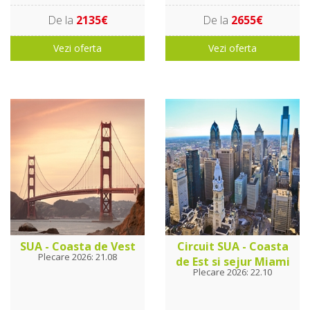
De la
2135€
De la
2655€
Vezi oferta
Vezi oferta
SUA - Coasta de Vest
Circuit SUA - Coasta
Plecare 2026: 21.08
de Est si sejur Miami
Plecare 2026: 22.10