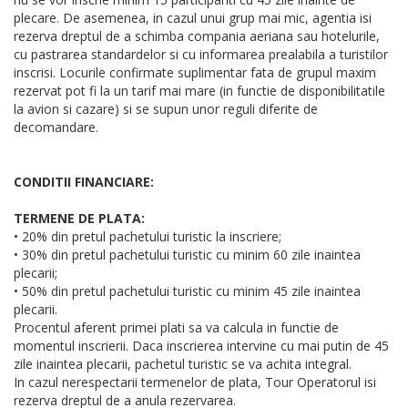
plecare. De asemenea, in cazul unui grup mai mic, agentia isi
rezerva dreptul de a schimba compania aeriana sau hotelurile,
cu pastrarea standardelor si cu informarea prealabila a turistilor
inscrisi. Locurile confirmate suplimentar fata de grupul maxim
rezervat pot fi la un tarif mai mare (in functie de disponibilitatile
la avion si cazare) si se supun unor reguli diferite de
decomandare.
CONDITII FINANCIARE:
TERMENE DE PLATA:
• 20% din pretul pachetului turistic la inscriere;
• 30% din pretul pachetului turistic cu minim 60 zile inaintea
plecarii;
• 50% din pretul pachetului turistic cu minim 45 zile inaintea
plecarii.
Procentul aferent primei plati sa va calcula in functie de
momentul inscrierii. Daca inscrierea intervine cu mai putin de 45
zile inaintea plecarii, pachetul turistic se va achita integral.
In cazul nerespectarii termenelor de plata, Tour Operatorul isi
rezerva dreptul de a anula rezervarea.