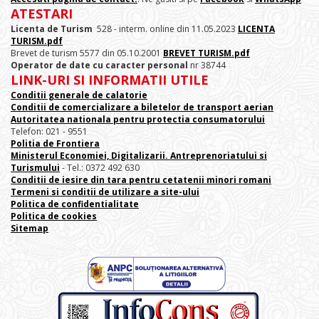
ATESTARI
Licenta de Turism
528 - interm. online din 11.05.2023
LICENTA
TURISM.pdf
Brevet de turism 5577 din 05.10.2001
BREVET TURISM.pdf
Operator de date cu caracter personal
nr 38744
LINK-URI SI INFORMATII UTILE
Conditii generale de calatorie
Conditii de comercializare a biletelor de transport aerian
Autoritatea nationala pentru protectia consumatorului
Telefon: 021 - 9551
Politia de Frontiera
Ministerul Economiei, Digitalizarii. Antreprenoriatului
si
Turismului
- Tel.: 0372 492 630
Conditii de iesire din tara pentru cetatenii minori romani
Termeni si conditii de utilizare a site-ului
Politica de confidentialitate
Politica de cookies
Sitemap