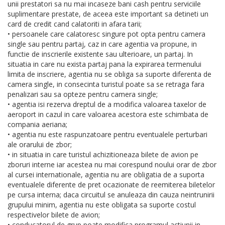
unii prestatori sa nu mai incaseze bani cash pentru serviciile
suplimentare prestate, de aceea este important sa detineti un
card de credit cand calatoriti in afara tarii;
• persoanele care calatoresc singure pot opta pentru camera
single sau pentru partaj, caz in care agentia va propune, in
functie de inscrierile existente sau ulterioare, un partaj. In
situatia in care nu exista partaj pana la expirarea termenului
limita de inscriere, agentia nu se obliga sa suporte diferenta de
camera single, in consecinta turistul poate sa se retraga fara
penalizari sau sa opteze pentru camera single;
• agentia isi rezerva dreptul de a modifica valoarea taxelor de
aeroport in cazul in care valoarea acestora este schimbata de
compania aeriana;
• agentia nu este raspunzatoare pentru eventualele perturbari
ale orarului de zbor;
• in situatia in care turistul achizitioneaza bilete de avion pe
zboruri interne iar acestea nu mai corespund noului orar de zbor
al cursei internationale, agentia nu are obligatia de a suporta
eventualele diferente de pret ocazionate de reemiterea biletelor
pe cursa interna; daca circuitul se anuleaza din cauza neintrunirii
grupului minim, agentia nu este obligata sa suporte costul
respectivelor bilete de avion;
• conducatorul de grup poate modifica programul actiunii in