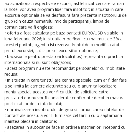
au achizitionat respectivele excursii, astfel incat cei care raman
la hotel vor avea program liber fara insotitor; in situatia in care
excursia optionala se va desfasura fara prezenta insotitorului de
grup (din cauza numarului mic de participanti), limba de
comunicare va fi engleza;
• oferta a fost calculata pe baza paritatii EURO/USD valabile in
luna februarie 2026; in situatia modificarii cu mai mult de 3% a
acestei paritati, agentia isi rezerva dreptul de a modifica atat
pretul excursiei, cat si pretul excursiilor optionale;
• bacsisurile pentru prestatorii locali (tips) reprezinta o practica
internationala si nu sunt obligatorii;
• acest program nu este recomandat persoanelor cu mobilitate
redusa;
• in situatia in care turistul are cerinte speciale, cum ar fi dar fara
a se limita la: camere alaturate sau cu o anumita localizare,
meniu special, acestea vor fi cu titlul de solicitare catre
prestatori dar nu vor fi considerate confirmate decat in masura
posibilitatilor de la fata locului;
• nominalizarea insotitorului de grup si comunicarea datelor de
contact ale acestuia vor fi furnizate cel tarziu cu o saptamana
inaintea plecarii in calatorie;
• asezarea in autocar se face in ordinea inscrierilor, incepand cu