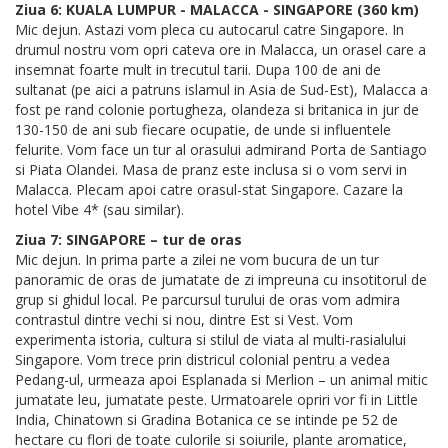
Ziua 6: KUALA LUMPUR - MALACCA - SINGAPORE (360 km)
Mic dejun. Astazi vom pleca cu autocarul catre Singapore. In
drumul nostru vom opri cateva ore in Malacca, un orasel care a
insemnat foarte mult in trecutul tarii. Dupa 100 de ani de
sultanat (pe aici a patruns islamul in Asia de Sud-Est), Malacca a
fost pe rand colonie portugheza, olandeza si britanica in jur de
130-150 de ani sub fiecare ocupatie, de unde si influentele
felurite. Vom face un tur al orasului admirand Porta de Santiago
si Piata Olandei. Masa de pranz este inclusa si o vom servi in
Malacca. Plecam apoi catre orasul-stat Singapore. Cazare la
hotel Vibe 4* (sau similar).
Ziua 7: SINGAPORE – tur de oras
Mic dejun. In prima parte a zilei ne vom bucura de un tur
panoramic de oras de jumatate de zi impreuna cu insotitorul de
grup si ghidul local. Pe parcursul turului de oras vom admira
contrastul dintre vechi si nou, dintre Est si Vest. Vom
experimenta istoria, cultura si stilul de viata al multi-rasialului
Singapore. Vom trece prin districul colonial pentru a vedea
Pedang-ul, urmeaza apoi Esplanada si Merlion – un animal mitic
jumatate leu, jumatate peste. Urmatoarele opriri vor fi in Little
India, Chinatown si Gradina Botanica ce se intinde pe 52 de
hectare cu flori de toate culorile si soiurile, plante aromatice,