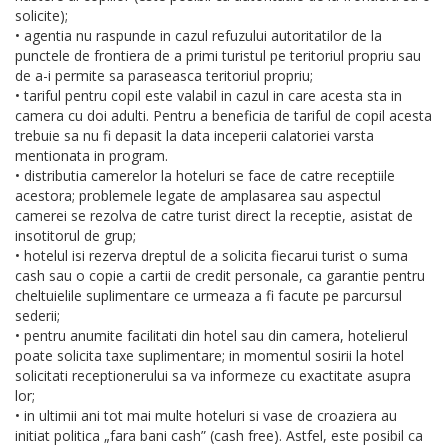
solicite);
• agentia nu raspunde in cazul refuzului autoritatilor de la
punctele de frontiera de a primi turistul pe teritoriul propriu sau
de a-i permite sa paraseasca teritoriul propriu;
• tariful pentru copil este valabil in cazul in care acesta sta in
camera cu doi adulti. Pentru a beneficia de tariful de copil acesta
trebuie sa nu fi depasit la data inceperii calatoriei varsta
mentionata in program.
• distributia camerelor la hoteluri se face de catre receptiile
acestora; problemele legate de amplasarea sau aspectul
camerei se rezolva de catre turist direct la receptie, asistat de
insotitorul de grup;
• hotelul isi rezerva dreptul de a solicita fiecarui turist o suma
cash sau o copie a cartii de credit personale, ca garantie pentru
cheltuielile suplimentare ce urmeaza a fi facute pe parcursul
sederii;
• pentru anumite facilitati din hotel sau din camera, hotelierul
poate solicita taxe suplimentare; in momentul sosirii la hotel
solicitati receptionerului sa va informeze cu exactitate asupra
lor;
• in ultimii ani tot mai multe hoteluri si vase de croaziera au
initiat politica „fara bani cash” (cash free). Astfel, este posibil ca