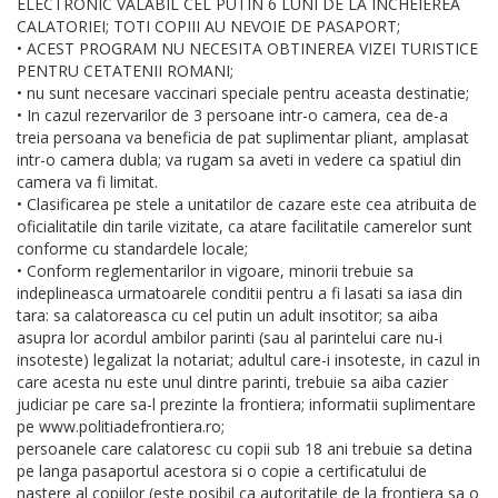
ELECTRONIC VALABIL CEL PUTIN 6 LUNI DE LA INCHEIEREA
CALATORIEI; TOTI COPIII AU NEVOIE DE PASAPORT;
• ACEST PROGRAM NU NECESITA OBTINEREA VIZEI TURISTICE
PENTRU CETATENII ROMANI;
• nu sunt necesare vaccinari speciale pentru aceasta destinatie;
• In cazul rezervarilor de 3 persoane intr-o camera, cea de-a
treia persoana va beneficia de pat suplimentar pliant, amplasat
intr-o camera dubla; va rugam sa aveti in vedere ca spatiul din
camera va fi limitat.
• Clasificarea pe stele a unitatilor de cazare este cea atribuita de
oficialitatile din tarile vizitate, ca atare facilitatile camerelor sunt
conforme cu standardele locale;
• Conform reglementarilor in vigoare, minorii trebuie sa
indeplineasca urmatoarele conditii pentru a fi lasati sa iasa din
tara: sa calatoreasca cu cel putin un adult insotitor; sa aiba
asupra lor acordul ambilor parinti (sau al parintelui care nu-i
insoteste) legalizat la notariat; adultul care-i insoteste, in cazul in
care acesta nu este unul dintre parinti, trebuie sa aiba cazier
judiciar pe care sa-l prezinte la frontiera; informatii suplimentare
pe www.politiadefrontiera.ro;
persoanele care calatoresc cu copii sub 18 ani trebuie sa detina
pe langa pasaportul acestora si o copie a certificatului de
nastere al copiilor (este posibil ca autoritatile de la frontiera sa o