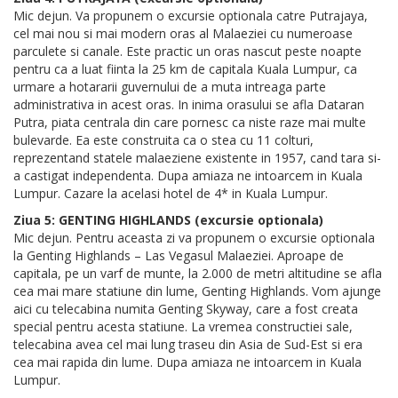
Mic dejun. Va propunem o excursie optionala catre Putrajaya,
cel mai nou si mai modern oras al Malaeziei cu numeroase
parculete si canale. Este practic un oras nascut peste noapte
pentru ca a luat fiinta la 25 km de capitala Kuala Lumpur, ca
urmare a hotararii guvernului de a muta intreaga parte
administrativa in acest oras. In inima orasului se afla Dataran
Putra, piata centrala din care pornesc ca niste raze mai multe
bulevarde. Ea este construita ca o stea cu 11 colturi,
reprezentand statele malaeziene existente in 1957, cand tara si-
a castigat independenta. Dupa amiaza ne intoarcem in Kuala
Lumpur. Cazare la acelasi hotel de 4* in Kuala Lumpur.
Ziua 5: GENTING HIGHLANDS (excursie optionala)
Mic dejun. Pentru aceasta zi va propunem o excursie optionala
la Genting Highlands – Las Vegasul Malaeziei. Aproape de
capitala, pe un varf de munte, la 2.000 de metri altitudine se afla
cea mai mare statiune din lume, Genting Highlands. Vom ajunge
aici cu telecabina numita Genting Skyway, care a fost creata
special pentru acesta statiune. La vremea constructiei sale,
telecabina avea cel mai lung traseu din Asia de Sud-Est si era
cea mai rapida din lume. Dupa amiaza ne intoarcem in Kuala
Lumpur.