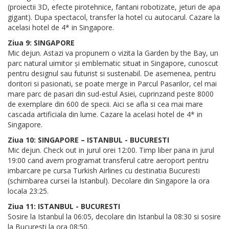
(proiectii 3D, efecte pirotehnice, fantani robotizate, jeturi de apa
gigant). Dupa spectacol, transfer la hotel cu autocarul. Cazare la
acelasi hotel de 4* in Singapore.
Ziua 9: SINGAPORE
Mic dejun. Astazi va propunem o vizita la Garden by the Bay, un
parc natural uimitor și emblematic situat in Singapore, cunoscut
pentru designul sau futurist si sustenabil. De asemenea, pentru
doritori si pasionati, se poate merge in Parcul Pasarilor, cel mai
mare parc de pasari din sud-estul Asiei, cuprinzand peste 8000
de exemplare din 600 de specii. Aici se afla si cea mai mare
cascada artificiala din lume. Cazare la acelasi hotel de 4* in
Singapore.
Ziua 10: SINGAPORE – ISTANBUL - BUCURESTI
Mic dejun. Check out in jurul orei 12:00. Timp liber pana in jurul
19:00 cand avem programat transferul catre aeroport pentru
imbarcare pe cursa Turkish Airlines cu destinatia Bucuresti
(schimbarea cursei la Istanbul). Decolare din Singapore la ora
locala 23:25.
Ziua 11: ISTANBUL - BUCURESTI
Sosire la Istanbul la 06:05, decolare din Istanbul la 08:30 si sosire
la Bucuresti la ora 08:50.