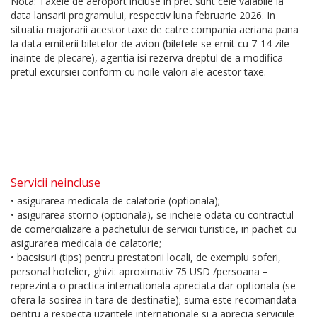
Nota: Taxele de aeroport incluse in pret sunt cele valabile la
data lansarii programului, respectiv luna februarie 2026. In
situatia majorarii acestor taxe de catre compania aeriana pana
la data emiterii biletelor de avion (biletele se emit cu 7-14 zile
inainte de plecare), agentia isi rezerva dreptul de a modifica
pretul excursiei conform cu noile valori ale acestor taxe.
Servicii neincluse
• asigurarea medicala de calatorie (optionala);
• asigurarea storno (optionala), se incheie odata cu contractul
de comercializare a pachetului de servicii turistice, in pachet cu
asigurarea medicala de calatorie;
• bacsisuri (tips) pentru prestatorii locali, de exemplu soferi,
personal hotelier, ghizi: aproximativ 75 USD /persoana –
reprezinta o practica internationala apreciata dar optionala (se
ofera la sosirea in tara de destinatie); suma este recomandata
pentru a respecta uzantele internationale si a aprecia serviciile