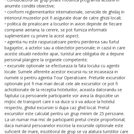
anumite conditii obiective;
• conform reglementarilor internationale, serviciile de ghidaj in
interiorul muzeelor pot fi asigurate doar de catre ghizii locali;
• politica de prealocare a locurilor in avion depinde de fiecare
companie aeriana; la cerere, se pot furniza informatii
suplimentare cu privire la acest aspect;
• agentia nu este raspunzatoare pentru pierderea sau furtul
bagajelor, a actelor sau a obiectelor personale; in cazul in care
aceste situatii nedorite apar, turistul are obligatia de a depune
personal plangere la organele competente;
• excursiile optionale se efectueaza la fata locului cu agentii
locale. Sumele aferente acestor excursii nu se incaseaza in
numele si pentru agentia Tour Operatoare. Preturile excursiilor
optionale pot fi mai mari decat cele ale excursiilor ce pot fi
achizitionate de la receptia hotelurilor, aceasta datorandu-se
faptului ca persoanele participante vor avea la dispozitie un
mijloc de transport care ii va duce si ii va aduce la hotelul
respectiv, ghidul excursiei si dupa caz ghid local. Pretul
excursiilor este calculat pentru un grup minim de 25 persoane.
La un numar mai mic de participanti pretul creste proportional;
daca numarul persoanelor inscrise la excursiile optionale este
suficient de mare, insotitorul de grup se va alatura turistilor care