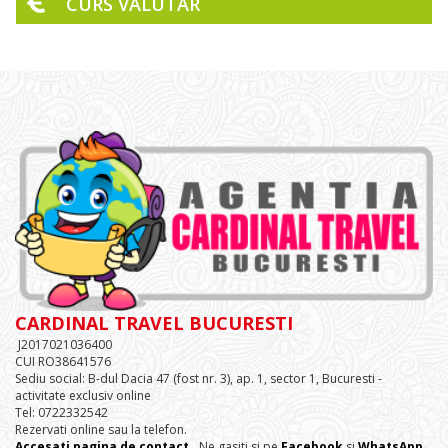
CURS VALUTAR
CARDINAL TRAVEL BUCURESTI
J2017021036400
CUI RO38641576
Sediu social: B-dul Dacia 47 (fost nr. 3), ap. 1, sector 1, Bucuresti -
activitate exclusiv online
Tel: 0722332542
Rezervati online sau la telefon.
Accesati pagina de contact.
. Ne gasiti si pe
Facebook
si
WhatsApp