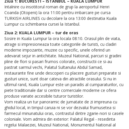
Ziua 1: BUCURESTI – ISTANBUL – KUALA LUMPUR
Intalnire cu insotitorul roman de grup la aeroportul Henri
Coanda (Otopeni) la ora 11:00 pentru imbarcare pe cursa
TURKISH AIRLINES cu decolare la ora 13:00 destinatia Kuala
Lumpur cu schimbarea cursei la Istanbul.
Ziua 2: KUALA LUMPUR – tur de oras
Sosire in Kuala Lumpur la ora locala 08:10. Orasul plin de viata,
atrage si impresioneaza toate categoriile de turisti, cu cladiri
moderne impozante, muzee cu specific, unele oferind un
adevarat sejur in antichitate. Muzeul National, parcuri si gradini
pline de flori si pasari frumos colorate, constructii ce si-au
pastrat sarmul vechi, Palatul Sultanului Abdul Samad,
restaurante fine unde descoperi cu placere gusturi preparate si
gusturi unice, sunt doar cateva din atractiile orasului. Si nu in
ultimul rand, Kuala Lumpur este un paradis al cumparaturilor, cu
piete traditionale dar si centre comerciale moderne ce ofera
produse variate accesibile tuturor turistilor.
Vom realiza un tur panoramic de jumatate de zi impreuna cu
ghidul local, in timpul caruia ni se vor dezvalui frumusetea si
farmecul minunatului oras, contrastul dintre zgarie-nori si casele
coloniale. Vom admira din exterior: Palatul Regal - resedinta
regelui Malaeziei, Muzeul National, Monumentul National al