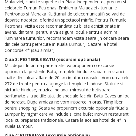
Malaeziei, cladirile superbe din Piata Independentei, precum si
celebrele Turnuri Petronas. Emblema Malaeziei - turnurile
Pentronas si Menaka KL (turnul de telecomunicatii) se vad de
departe noaptea, oferind un spectacol mirific. Pentru Turnurile
Petronas, vizita este recomandata cu bilete achizitionate in
avans, din tara, pentru a va asigura locul. Pentru a admira
iluminarea turnurilor, recomandam vizita seara (in oricare seara
din cele patru petrecute in Kuala Lumpur). Cazare la hotel
Concorde 4* (sau similar).
Ziua 3: PESTERILE BATU (excursie optionala)
Mic dejun. In prima parte a zilei va propunem o excursie
optionala la pesterile Batu, templele hinduse sapate in stanci
inalte din calcar aflate de 20 km in afara orasului. Vom urca cele
272 de trepte pentru a ajunge la templele hinduse. Statuile si
picturile hinduse, muzica indiana, mirosul de betisoare
parfumate si traditiile atat de speciale fac din Batu Caves un loc
de neratat. Dupa amiaza ne vom intoarce in oras. Timp liber
pentru shopping. Seara va propunem excursia optionala “Kuala
Lumpur by night” care va include si cina bufet intr-un restaurant
local cu preparate traditionale. Cazare la acelasi hotel de 4* in
Kuala Lumpur.
Ziua 4: PUTRAJAYA (excursie optionala)