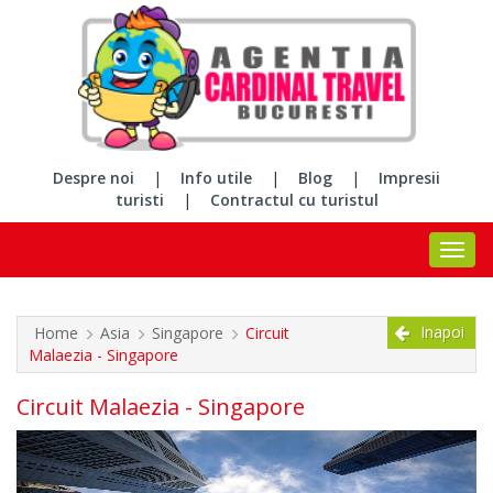
Despre noi
|
Info utile
|
Blog
|
Impresii
turisti
|
Contractul cu turistul
Inapoi
Home
Asia
Singapore
Circuit
Malaezia - Singapore
Circuit Malaezia - Singapore