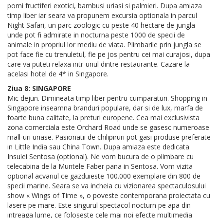
pomi fructiferi exotici, bambusi uriasi si palmieri. Dupa amiaza
timp liber iar seara va propunem excursia optionala in parcul
Night Safari, un parc zoologic cu peste 40 hectare de jungla
unde pot fi admirate in nocturna peste 1000 de specii de
animale in propriul lor mediu de viata. Plimbarile prin jungla se
pot face fie cu trenuletul, fie pe jos pentru cei mai curajosi, dupa
care va puteti relaxa intr-unul dintre restaurante. Cazare la
acelasi hotel de 4* in Singapore.
Ziua 8: SINGAPORE
Mic dejun. Dimineata timp liber pentru cumparaturi. Shopping in
Singapore inseamna branduri populare, dar si de lux, marfa de
foarte buna calitate, la preturi europene. Cea mai exclusivista
zona comerciala este Orchard Road unde se gasesc numeroase
mall-uri uriase. Pasionatii de chilipiruri pot gasi produse preferate
in Little India sau China Town. Dupa amiaza este dedicata
Insulei Sentosa (optional). Ne vom bucura de o plimbare cu
telecabina de la Muntele Faber pana in Sentosa. Vom vizita
optional acvariul ce gazduieste 100.000 exemplare din 800 de
specii marine. Seara se va incheia cu vizionarea spectaculosului
show « Wings of Time », o poveste contemporana proiectata cu
lasere pe mare. Este singurul spectacol nocturn pe apa din
intreaga lume, ce foloseste cele mai noi efecte multimedia