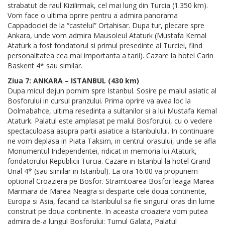
strabatut de raul Kizilirmak, cel mai lung din Turcia (1.350 km).
Vom face o ultima oprire pentru a admira panorama
Cappadociei de la “castelul” Ortahisar. Dupa tur, plecare spre
Ankara, unde vom admira Mausoleul Ataturk (Mustafa Kemal
Ataturk a fost fondatorul si primul presedinte al Turciei, fiind
personalitatea cea mai importanta a tarii). Cazare la hotel Carin
Baskent 4* sau similar.
Ziua 7: ANKARA – ISTANBUL (430 km)
Dupa micul dejun pornim spre Istanbul. Sosire pe malul asiatic al
Bosforului in cursul pranzului. Prima oprire va avea loc la
Dolmabahce, ultima resedinta a sultanilor si a lui Mustafa Kemal
Ataturk. Palatul este amplasat pe malul Bosforului, cu o vedere
spectaculoasa asupra partii asiatice a Istanbulului. In continuare
ne vom deplasa in Piata Taksim, in centrul orasului, unde se afla
Monumentul Independentei, ridicat in memoria lui Ataturk,
fondatorului Republicii Turcia. Cazare in Istanbul la hotel Grand
Unal 4* (sau similar in Istanbul). La ora 16:00 va propunem
optional Croaziera pe Bosfor. Stramtoarea Bosfor leaga Marea
Marmara de Marea Neagra si desparte cele doua continente,
Europa si Asia, facand ca Istanbulul sa fie singurul oras din lume
construit pe doua continente. In aceasta croaziera vom putea
admira de-a lungul Bosforului: Turnul Galata, Palatul