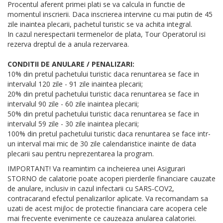
Procentul aferent primei plati se va calcula in functie de
momentul inscrierii. Daca inscrierea intervine cu mai putin de 45
zile inaintea plecarii, pachetul turistic se va achita integral.
In cazul nerespectarii termenelor de plata, Tour Operatorul isi
rezerva dreptul de a anula rezervarea.
CONDITII DE ANULARE / PENALIZARI:
10% din pretul pachetului turistic daca renuntarea se face in
intervalul 120 zile - 91 zile inaintea plecarii;
20% din pretul pachetului turistic daca renuntarea se face in
intervalul 90 zile - 60 zile inaintea plecarii;
50% din pretul pachetului turistic daca renuntarea se face in
intervalul 59 zile - 30 zile inaintea plecarii;
100% din pretul pachetului turistic daca renuntarea se face intr-
un interval mai mic de 30 zile calendaristice inainte de data
plecarii sau pentru neprezentarea la program.
IMPORTANT! Va reamintim ca incheierea unei Asigurari
STORNO de calatorie poate acoperi pierderile financiare cauzate
de anulare, inclusiv in cazul infectarii cu SARS-COV2,
contracarand efectul penalizarilor aplicate. Va recomandam sa
uzati de acest mijloc de protectie financiara care acopera cele
mai frecvente evenimente ce cauzeaza anularea calatoriei.