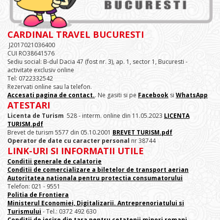
CARDINAL TRAVEL BUCURESTI
J2017021036400
CUI RO38641576
Sediu social: B-dul Dacia 47 (fost nr. 3), ap. 1, sector 1, Bucuresti -
activitate exclusiv online
Tel: 0722332542
Rezervati online sau la telefon.
Accesati pagina de contact.
. Ne gasiti si pe
Facebook
si
WhatsApp
ATESTARI
Licenta de Turism
528 - interm. online din 11.05.2023
LICENTA
TURISM.pdf
Brevet de turism 5577 din 05.10.2001
BREVET TURISM.pdf
Operator de date cu caracter personal
nr 38744
LINK-URI SI INFORMATII UTILE
Conditii generale de calatorie
Conditii de comercializare a biletelor de transport aerian
Autoritatea nationala pentru protectia consumatorului
Telefon: 021 - 9551
Politia de Frontiera
Ministerul Economiei, Digitalizarii. Antreprenoriatului
si
Turismului
- Tel.: 0372 492 630
Conditii de iesire din tara pentru cetatenii minori romani