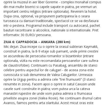
oprire la muzeul in aer liber Goreme - complex monahal compus
din mai multe biserici si capele sapate in piatra, pe vremuri un
important centru religios (intrare optionala). Revenim la hotel.
Dupa cina, optional, va propunem participarea la o seara
turceasca cu dansuri traditionale, spectacol ce se va desfasura
intr-o pestera. Programul include transport cu autocarul, pachet
bauturi racoritoare si alcoolice, nationale si internationale. Pret
informativ: 30 EURO/ persoana.
ZIUA 6: CAPPADOCIA – ANKARA (280 km)
Mic dejun. Ziua incepe cu o oprire la orasul subteran Kaymakli,
construit in piatra, la 8-9 etaje sub pamant, unde primii crestini
se ascundeau de persecutia romanilor si bizantinilor (intrare
optionala, vizita nu este recomandata persoanelor care sufera
de claustrofobie). Continuam cu Pasabag, ansamblu de stanci
celebre pentru aspectul lor de calugari - de aceea zona este
cunoscuta si sub denumirea de Valea Calugarilor. Urmeaza
oprire la Urgup pentru a admira cele “trei frumuseti” (3 stanci
renumite in zona). Facem apoi o oprire in satul Cavusin unde
casele sunt construite in piatra; vom putea urca la cateva
manastiri rupestre de unde vom putea admira o frumoasa
priveliste asupra zonei (Valea Rosie). Ne continuam drumul catre
Avanos, faimos pentru arta olaritului. Acest micut oras este