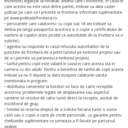
insoteste) legalizat la notariat; adultul care-i insoteste, in cazul in
care acesta nu este unul dintre parinti, trebuie sa aiba cazier
judiciar pe care sa-l prezinte la frontiera; informatii suplimentare
pe www.politiadefrontiera.ro;
• persoanele care calatoresc cu copii sub 18 ani trebuie sa
detina pe langa pasaportul acestora si o copie a certificatului de
nastere al copiilor (este posibil ca autoritatile de la frontiera sa o
solicite);
• agentia nu raspunde in cazul refuzului autoritatilor de la
punctele de frontiera de a primi turistul pe teritoriul propriu sau
de a-i permite sa paraseasca teritoriul propriu;
• tariful pentru copil este valabil in cazul in care acesta sta in
camera cu doi adulti. Pentru a beneficia de tariful de copil acesta
trebuie sa nu fi depasit la data inceperii calatoriei varsta
mentionata in program.
• distributia camerelor la hoteluri se face de catre receptiile
acestora; problemele legate de amplasarea sau aspectul
camerei se rezolva de catre turist direct la receptie, asistat de
insotitorul de grup;
• hotelul isi rezerva dreptul de a solicita fiecarui turist o suma
cash sau o copie a cartii de credit personale, ca garantie pentru
cheltuielile suplimentare ce urmeaza a fi facute pe parcursul
sederii;