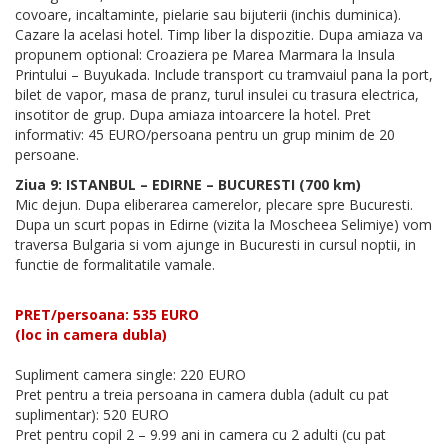
covoare, incaltaminte, pielarie sau bijuterii (inchis duminica).
Cazare la acelasi hotel. Timp liber la dispozitie. Dupa amiaza va
propunem optional: Croaziera pe Marea Marmara la Insula
Printului – Buyukada. Include transport cu tramvaiul pana la port,
bilet de vapor, masa de pranz, turul insulei cu trasura electrica,
insotitor de grup. Dupa amiaza intoarcere la hotel. Pret
informativ: 45 EURO/persoana pentru un grup minim de 20
persoane.
Ziua 9: ISTANBUL – EDIRNE – BUCURESTI (700 km)
Mic dejun. Dupa eliberarea camerelor, plecare spre Bucuresti.
Dupa un scurt popas in Edirne (vizita la Moscheea Selimiye) vom
traversa Bulgaria si vom ajunge in Bucuresti in cursul noptii, in
functie de formalitatile vamale.
PRET/persoana: 535 EURO
(loc in camera dubla)
Supliment camera single: 220 EURO
Pret pentru a treia persoana in camera dubla (adult cu pat
suplimentar): 520 EURO
Pret pentru copil 2 – 9.99 ani in camera cu 2 adulti (cu pat