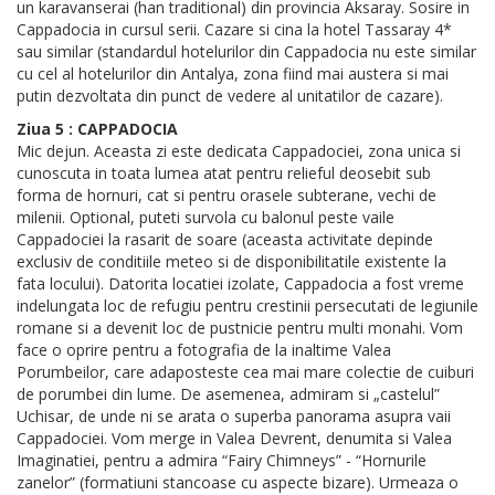
un karavanserai (han traditional) din provincia Aksaray. Sosire in
Cappadocia in cursul serii. Cazare si cina la hotel Tassaray 4*
sau similar (standardul hotelurilor din Cappadocia nu este similar
cu cel al hotelurilor din Antalya, zona fiind mai austera si mai
putin dezvoltata din punct de vedere al unitatilor de cazare).
Ziua 5 : CAPPADOCIA
Mic dejun. Aceasta zi este dedicata Cappadociei, zona unica si
cunoscuta in toata lumea atat pentru relieful deosebit sub
forma de hornuri, cat si pentru orasele subterane, vechi de
milenii. Optional, puteti survola cu balonul peste vaile
Cappadociei la rasarit de soare (aceasta activitate depinde
exclusiv de conditiile meteo si de disponibilitatile existente la
fata locului). Datorita locatiei izolate, Cappadocia a fost vreme
indelungata loc de refugiu pentru crestinii persecutati de legiunile
romane si a devenit loc de pustnicie pentru multi monahi. Vom
face o oprire pentru a fotografia de la inaltime Valea
Porumbeilor, care adaposteste cea mai mare colectie de cuiburi
de porumbei din lume. De asemenea, admiram si „castelul”
Uchisar, de unde ni se arata o superba panorama asupra vaii
Cappadociei. Vom merge in Valea Devrent, denumita si Valea
Imaginatiei, pentru a admira “Fairy Chimneys” - “Hornurile
zanelor” (formatiuni stancoase cu aspecte bizare). Urmeaza o