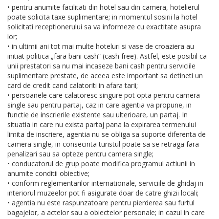
• pentru anumite facilitati din hotel sau din camera, hotelierul
poate solicita taxe suplimentare; in momentul sosirii la hotel
solicitati receptionerului sa va informeze cu exactitate asupra
lor;
• in ultimii ani tot mai multe hoteluri si vase de croaziera au
initiat politica „fara bani cash” (cash free). Astfel, este posibil ca
unii prestatori sa nu mai incaseze bani cash pentru serviciile
suplimentare prestate, de aceea este important sa detineti un
card de credit cand calatoriti in afara tarii;
• persoanele care calatoresc singure pot opta pentru camera
single sau pentru partaj, caz in care agentia va propune, in
functie de inscrierile existente sau ulterioare, un partaj. In
situatia in care nu exista partaj pana la expirarea termenului
limita de inscriere, agentia nu se obliga sa suporte diferenta de
camera single, in consecinta turistul poate sa se retraga fara
penalizari sau sa opteze pentru camera single;
• conducatorul de grup poate modifica programul actiunii in
anumite conditii obiective;
• conform reglementarilor internationale, serviciile de ghidaj in
interiorul muzeelor pot fi asigurate doar de catre ghizii locali;
• agentia nu este raspunzatoare pentru pierderea sau furtul
bagajelor, a actelor sau a obiectelor personale; in cazul in care