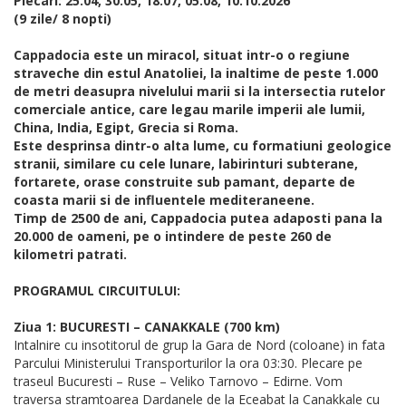
Plecari: 25.04, 30.05, 18.07, 05.08, 10.10.2026
(9 zile/ 8 nopti)
Cappadocia este un miracol, situat intr-o o regiune
straveche din estul Anatoliei, la inaltime de peste 1.000
de metri deasupra nivelului marii si la intersectia rutelor
comerciale antice, care legau marile imperii ale lumii,
China, India, Egipt, Grecia si Roma.
Este desprinsa dintr-o alta lume, cu formatiuni geologice
stranii, similare cu cele lunare, labirinturi subterane,
fortarete, orase construite sub pamant, departe de
coasta marii si de influentele mediteraneene.
Timp de 2500 de ani, Cappadocia putea adaposti pana la
20.000 de oameni, pe o intindere de peste 260 de
kilometri patrati.
PROGRAMUL CIRCUITULUI:
Ziua 1: BUCURESTI – CANAKKALE (700 km)
Intalnire cu insotitorul de grup la Gara de Nord (coloane) in fata
Parcului Ministerului Transporturilor la ora 03:30. Plecare pe
traseul Bucuresti – Ruse – Veliko Tarnovo – Edirne. Vom
traversa stramtoarea Dardanele de la Eceabat la Canakkale cu