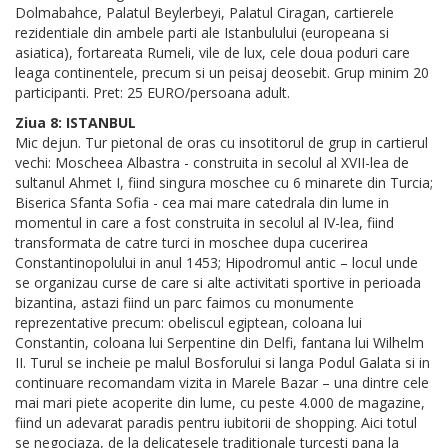
Dolmabahce, Palatul Beylerbeyi, Palatul Ciragan, cartierele
rezidentiale din ambele parti ale Istanbulului (europeana si
asiatica), fortareata Rumeli, vile de lux, cele doua poduri care
leaga continentele, precum si un peisaj deosebit. Grup minim 20
participanti. Pret: 25 EURO/persoana adult.
Ziua 8: ISTANBUL
Mic dejun. Tur pietonal de oras cu insotitorul de grup in cartierul
vechi: Moscheea Albastra - construita in secolul al XVII-lea de
sultanul Ahmet I, fiind singura moschee cu 6 minarete din Turcia;
Biserica Sfanta Sofia - cea mai mare catedrala din lume in
momentul in care a fost construita in secolul al IV-lea, fiind
transformata de catre turci in moschee dupa cucerirea
Constantinopolului in anul 1453; Hipodromul antic – locul unde
se organizau curse de care si alte activitati sportive in perioada
bizantina, astazi fiind un parc faimos cu monumente
reprezentative precum: obeliscul egiptean, coloana lui
Constantin, coloana lui Serpentine din Delfi, fantana lui Wilhelm
II. Turul se incheie pe malul Bosforului si langa Podul Galata si in
continuare recomandam vizita in Marele Bazar – una dintre cele
mai mari piete acoperite din lume, cu peste 4.000 de magazine,
fiind un adevarat paradis pentru iubitorii de shopping. Aici totul
se negociaza, de la delicatesele traditionale turcesti pana la