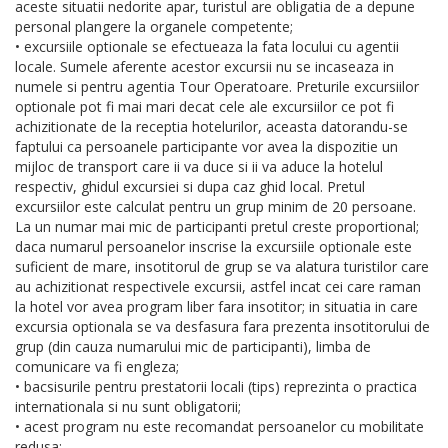
aceste situatii nedorite apar, turistul are obligatia de a depune
personal plangere la organele competente;
• excursiile optionale se efectueaza la fata locului cu agentii
locale. Sumele aferente acestor excursii nu se incaseaza in
numele si pentru agentia Tour Operatoare. Preturile excursiilor
optionale pot fi mai mari decat cele ale excursiilor ce pot fi
achizitionate de la receptia hotelurilor, aceasta datorandu-se
faptului ca persoanele participante vor avea la dispozitie un
mijloc de transport care ii va duce si ii va aduce la hotelul
respectiv, ghidul excursiei si dupa caz ghid local. Pretul
excursiilor este calculat pentru un grup minim de 20 persoane.
La un numar mai mic de participanti pretul creste proportional;
daca numarul persoanelor inscrise la excursiile optionale este
suficient de mare, insotitorul de grup se va alatura turistilor care
au achizitionat respectivele excursii, astfel incat cei care raman
la hotel vor avea program liber fara insotitor; in situatia in care
excursia optionala se va desfasura fara prezenta insotitorului de
grup (din cauza numarului mic de participanti), limba de
comunicare va fi engleza;
• bacsisurile pentru prestatorii locali (tips) reprezinta o practica
internationala si nu sunt obligatorii;
• acest program nu este recomandat persoanelor cu mobilitate
redusa;