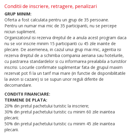
Conditii de inscriere, retragere, penalizari
GRUP MINIM:
Oferta a fost calculata pentru un grup de 35 persoane.
Pentru un numar mai mic de 35 participanti, nu se percepe
niciun supliment.
Organizatorul isi rezerva dreptul de a anula acest program daca
nu se vor inscrie minim 15 participanti cu 45 zile inainte de
plecare. De asemenea, in cazul unui grup mai mic, agentia isi
rezerva dreptul de a schimba compania aeriana sau hotelurile,
cu pastrarea standardelor si cu informarea prealabila a turistilor
inscrisi. Locurile confirmate suplimentar fata de grupul maxim
rezervat pot fi la un tarif mai mare (in functie de disponibilitatile
la avion si cazare) si se supun unor reguli diferite de
decomandare.
CONDITII FINANCIARE:
TERMENE DE PLATA:
20% din pretul pachetului turistic la inscriere;
30% din pretul pachetului turistic cu minim 60 zile inaintea
plecarii;
50% din pretul pachetului turistic cu minim 45 zile inaintea
plecarii.