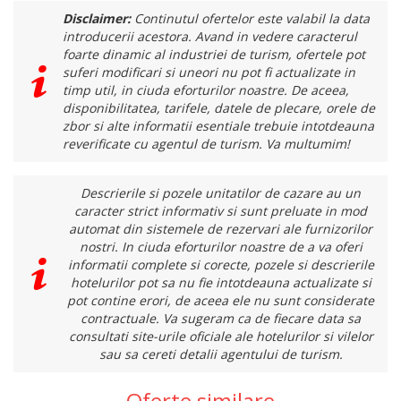
Disclaimer:
Continutul ofertelor este valabil la data
introducerii acestora. Avand in vedere caracterul
foarte dinamic al industriei de turism, ofertele pot
suferi modificari si uneori nu pot fi actualizate in
timp util, in ciuda eforturilor noastre. De aceea,
disponibilitatea, tarifele, datele de plecare, orele de
zbor si alte informatii esentiale trebuie intotdeauna
reverificate cu agentul de turism. Va multumim!
Descrierile si pozele unitatilor de cazare au un
caracter strict informativ si sunt preluate in mod
automat din sistemele de rezervari ale furnizorilor
nostri. In ciuda eforturilor noastre de a va oferi
informatii complete si corecte, pozele si descrierile
hotelurilor pot sa nu fie intotdeauna actualizate si
pot contine erori, de aceea ele nu sunt considerate
contractuale. Va sugeram ca de fiecare data sa
consultati site-urile oficiale ale hotelurilor si vilelor
sau sa cereti detalii agentului de turism.
Oferte similare