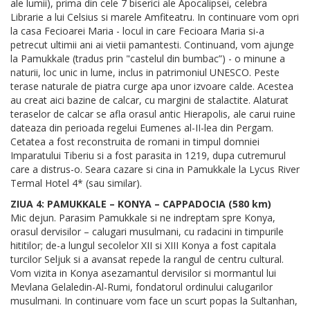
ale lumii), prima din cele 7 biserici ale Apocalipsei, celebra
Librarie a lui Celsius si marele Amfiteatru. In continuare vom opri
la casa Fecioarei Maria - locul in care Fecioara Maria si-a
petrecut ultimii ani ai vietii pamantesti. Continuand, vom ajunge
la Pamukkale (tradus prin "castelul din bumbac”) - o minune a
naturii, loc unic in lume, inclus in patrimoniul UNESCO. Peste
terase naturale de piatra curge apa unor izvoare calde. Acestea
au creat aici bazine de calcar, cu margini de stalactite. Alaturat
teraselor de calcar se afla orasul antic Hierapolis, ale carui ruine
dateaza din perioada regelui Eumenes al-II-lea din Pergam.
Cetatea a fost reconstruita de romani in timpul domniei
Imparatului Tiberiu si a fost parasita in 1219, dupa cutremurul
care a distrus-o. Seara cazare si cina in Pamukkale la Lycus River
Termal Hotel 4* (sau similar).
ZIUA 4: PAMUKKALE – KONYA – CAPPADOCIA (580 km)
Mic dejun. Parasim Pamukkale si ne indreptam spre Konya,
orasul dervisilor – calugari musulmani, cu radacini in timpurile
hititilor; de-a lungul secolelor XII si XIII Konya a fost capitala
turcilor Seljuk si a avansat repede la rangul de centru cultural.
Vom vizita in Konya asezamantul dervisilor si mormantul lui
Mevlana Gelaledin-Al-Rumi, fondatorul ordinului calugarilor
musulmani. In continuare vom face un scurt popas la Sultanhan,