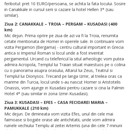
feribotul: pret 10 EURO/persoana, se achita la fata locului. Sosire
in Canakkale in cursul serii si cazare la hotel Hellen 3* (sau
similar).
Ziua 2: CANAKKALE – TROIA – PERGAM – KUSADASI (400
km)
Mic dejun. Prima oprire pe ziua de azi va fi la Troia, renumita
cetate mentionata de Homer in operele sale. In continuare vom
vizita Pergamon (Bergama) - centru cultural important in Grecia
antica si Imperiul Roman si locul unde a fost inventat
pergamentul. Urcand cu telefericul la situl arheologic vom putea
admira Acropola, Templul lui Traian situat maiestuos pe o colina
cu o panorama asupra orasului, Altarul lui Zeus, Teatrul si
Templul lui Dionysos. Trecand pe langa Izmir, al treilea oras ca
marime din Turcia, locul unde s-au nascut Homer si Aristotelis
Onassis, vom ajunge in Kusadasi pentru cazare si cina la Palmin
Hotel 4* (sau similar in zona Izmir-Kusadasi).
Ziua 3: KUSADASI – EFES – CASA FECIOAREI MARIA –
PAMUKKALE (210 km)
Mic dejun. De dimineata vom vizita Efes, unul din cele mai
faimoase si bogate orase ale antichitatii, unde vom admira
ruinele vechiului Templu al zeitei Artemis (una din cele 7 minuni