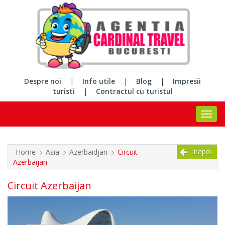
Despre noi
|
Info utile
|
Blog
|
Impresii
turisti
|
Contractul cu turistul
Inapoi
Home
Asia
Azerbaidjan
Circuit
Azerbaijan
Circuit Azerbaijan