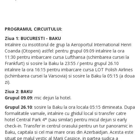
PROGRAMUL CIRCUITULUI:
Ziua 1: BUCURESTI - BAKU
Intalnire cu insotitorul de grup la Aeroportul International Henri
Coanda (Otopeni) astfel: pentru grupul 09.09 intalnire la ora
11:30 pentru imbarcare cursa Lufthansa (schimbarea cursei la
Frankfurt) si sosire la Baku la 23:55 / pentru grupul 26.10
intalnire la ora 16:15 pentru imbarcare cursa LOT Polish Airlines
(schimbarea cursei la Varsovia) si sosire la Baku la 05:15 (a doua
zi).
Ziua 2: BAKU
Grupul 09.09:
mic dejun la hotel.
Grupul 26.10
: sosire la Baku la ora locala 05:15 dimineata. Dupa
formalitatile vamale, intalnire cu ghidul local si transfer catre
hotel Central Park 4* (sau similar) pentru micul dejun si early
check-in. Transfer in centrul orasului pentru un tur panoramic in
Baku, capitala si cel mai mare oras din Azerbaidjan. Acesta este
situat pe malul vestic al Marii Caspice, in partea sudica a