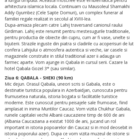
a lungul timpului. Aceasta moschee este emblematica pentru
arhitectura islamica locala. Continuam cu Mausoleul Shamakhi
Addy Gyumbez (Cele Sapte Domuri), un complex funerar al
familiei regale realizat in secolul al XVIII-lea.
Dupa-amiaza plecam catre Lahij traversand canionul raului
Girdiman. Lahij este renumit pentru mestesugurile traditionale,
pentru productia de obiecte din cupru, cum ar fi vase, unelte si
bijuterii. Strazile inguste din piatra si cladirile cu acoperisuri de lut
confera Lahijului o atmosfera autentica si veche, iar casele si
magazinele construite in stilul traditional azer ii adauga un
farmec aparte. Vom ajunge in Qabala in cursul serii. Cazare la
hotel Qabala Gozel 3* (sau similar).
Ziua 6: QABALA - SHEKI (90 km)
Mic dejun. Orasul Qabala, uneori scris si Gabala, este o
destinatie turistica populara in Azerbaidjan, cunoscuta pentru
frumusetea naturala, istoria bogata si facilitatile turistice
moderne. Este cunoscut pentru peisajele sale frumoase, fiind
amplasat in inima Muntilor Caucaz. Vom vizita Chukhur Gabala,
ruinele capitalei vechii Albanii caucaziene timp de 600 de ani
(Albania Caucaziana a existat 1000 de ani, jucand un rol
important in istoria popoarelor din Caucaz si in mod deosebit in
istoria poporului azer). Dupa ce vom vizita muzeul de istorie si