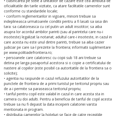
• clasificarea pe stele a unitatilor de cazare este cea atribuita de
oficialitatile din tarile vizitate, ca atare facilitatile camerelor sunt
conforme cu standardele locale;
• conform reglementarilor in vigoare, minorii trebuie sa
indeplineasca urmatoarele conditii pentru a fi lasati sa iasa din
tara: sa calatoreasca cu cel putin un adult insotitor; sa aiba
asupra lor acordul ambilor parinti (sau al parintelui care nu-i
insoteste) legalizat la notariat; adultul care-i insoteste, in cazul in
care acesta nu este unul dintre parinti, trebuie sa aiba cazier
judiciar pe care sa-l prezinte la frontiera; informatii suplimentare
pe www.politiadefrontiera.ro;
• persoanele care calatoresc cu copii sub 18 ani trebuie sa
detina pe langa pasaportul acestora si o copie a certificatului de
nastere al copiilor (este posibil ca autoritatile de la frontiera sa o
solicite);
• agentia nu raspunde in cazul refuzului autoritatilor de la
punctele de frontiera de a primi turistul pe teritoriul propriu sau
de a-i permite sa paraseasca teritoriul propriu;
• tariful pentru copil este valabil in cazul in care acesta sta in
camera cu doi adulti. Pentru a beneficia de tariful de copil acesta
trebuie sa nu fi depasit la data inceperii calatoriei varsta
mentionata in program.
• distributia camerelor la hoteluri se face de catre receptiile