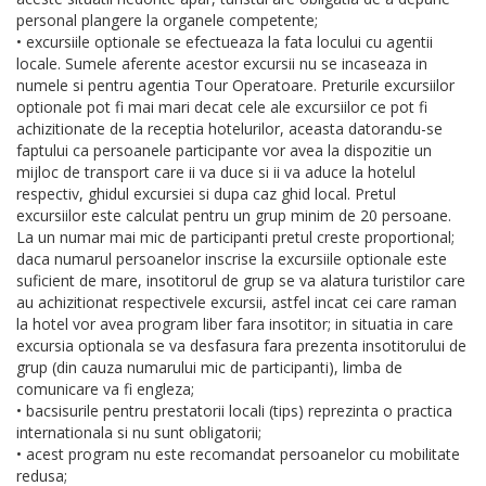
personal plangere la organele competente;
• excursiile optionale se efectueaza la fata locului cu agentii
locale. Sumele aferente acestor excursii nu se incaseaza in
numele si pentru agentia Tour Operatoare. Preturile excursiilor
optionale pot fi mai mari decat cele ale excursiilor ce pot fi
achizitionate de la receptia hotelurilor, aceasta datorandu-se
faptului ca persoanele participante vor avea la dispozitie un
mijloc de transport care ii va duce si ii va aduce la hotelul
respectiv, ghidul excursiei si dupa caz ghid local. Pretul
excursiilor este calculat pentru un grup minim de 20 persoane.
La un numar mai mic de participanti pretul creste proportional;
daca numarul persoanelor inscrise la excursiile optionale este
suficient de mare, insotitorul de grup se va alatura turistilor care
au achizitionat respectivele excursii, astfel incat cei care raman
la hotel vor avea program liber fara insotitor; in situatia in care
excursia optionala se va desfasura fara prezenta insotitorului de
grup (din cauza numarului mic de participanti), limba de
comunicare va fi engleza;
• bacsisurile pentru prestatorii locali (tips) reprezinta o practica
internationala si nu sunt obligatorii;
• acest program nu este recomandat persoanelor cu mobilitate
redusa;