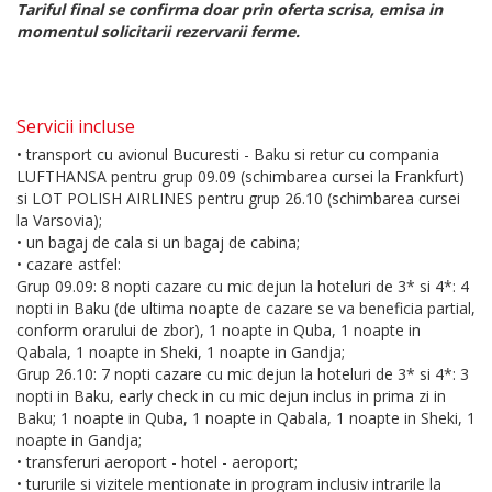
Tariful final se confirma doar prin oferta scrisa, emisa in
momentul solicitarii rezervarii ferme.
Servicii incluse
• transport cu avionul Bucuresti - Baku si retur cu compania
LUFTHANSA pentru grup 09.09 (schimbarea cursei la Frankfurt)
si LOT POLISH AIRLINES pentru grup 26.10 (schimbarea cursei
la Varsovia);
• un bagaj de cala si un bagaj de cabina;
• cazare astfel:
Grup 09.09: 8 nopti cazare cu mic dejun la hoteluri de 3* si 4*: 4
nopti in Baku (de ultima noapte de cazare se va beneficia partial,
conform orarului de zbor), 1 noapte in Quba, 1 noapte in
Qabala, 1 noapte in Sheki, 1 noapte in Gandja;
Grup 26.10: 7 nopti cazare cu mic dejun la hoteluri de 3* si 4*: 3
nopti in Baku, early check in cu mic dejun inclus in prima zi in
Baku; 1 noapte in Quba, 1 noapte in Qabala, 1 noapte in Sheki, 1
noapte in Gandja;
• transferuri aeroport - hotel - aeroport;
• tururile si vizitele mentionate in program inclusiv intrarile la