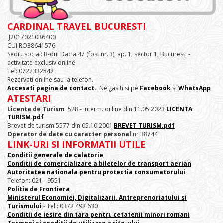
CARDINAL TRAVEL BUCURESTI
J2017021036400
CUI RO38641576
Sediu social: B-dul Dacia 47 (fost nr. 3), ap. 1, sector 1, Bucuresti -
activitate exclusiv online
Tel: 0722332542
Rezervati online sau la telefon.
Accesati pagina de contact.
. Ne gasiti si pe
Facebook
si
WhatsApp
ATESTARI
Licenta de Turism
528 - interm. online din 11.05.2023
LICENTA
TURISM.pdf
Brevet de turism 5577 din 05.10.2001
BREVET TURISM.pdf
Operator de date cu caracter personal
nr 38744
LINK-URI SI INFORMATII UTILE
Conditii generale de calatorie
Conditii de comercializare a biletelor de transport aerian
Autoritatea nationala pentru protectia consumatorului
Telefon: 021 - 9551
Politia de Frontiera
Ministerul Economiei, Digitalizarii. Antreprenoriatului
si
Turismului
- Tel.: 0372 492 630
Conditii de iesire din tara pentru cetatenii minori romani
Termeni si conditii de utilizare a site-ului