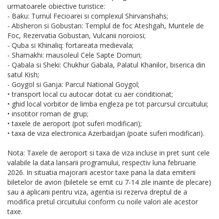
urmatoarele obiective turistice:
- Baku: Turnul Fecioarei si complexul Shirvanshahs;
- Absheron si Gobustan: Templul de foc Ateshgah, Muntele de
Foc, Rezervatia Gobustan, Vulcanii noroiosi;
- Quba si Khinaliq: fortareata medievala;
- Shamakhi: mausoleul Cele Sapte Domuri;
- Qabala si Sheki: Chukhur Gabala, Palatul Khanilor, biserica din
satul Kish;
- Goygol si Ganja: Parcul National Goygol;
• transport local cu autocar dotat cu aer conditionat;
• ghid local vorbitor de limba engleza pe tot parcursul circuitului;
• insotitor roman de grup;
• taxele de aeroport (pot suferi modificari);
• taxa de viza electronica Azerbaidjan (poate suferi modificari).
Nota: Taxele de aeroport si taxa de viza incluse in pret sunt cele
valabile la data lansarii programului, respectiv luna februarie
2026. In situatia majorarii acestor taxe pana la data emiterii
biletelor de avion (biletele se emit cu 7-14 zile inainte de plecare)
sau a aplicarii pentru viza, agentia isi rezerva dreptul de a
modifica pretul circuitului conform cu noile valori ale acestor
taxe.