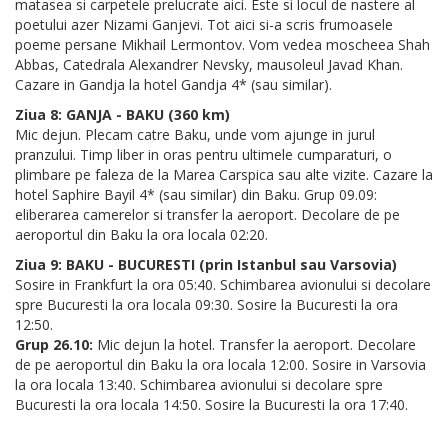
matasea si carpetele prelucrate aici. Este si locul de nastere al
poetului azer Nizami Ganjevi. Tot aici si-a scris frumoasele
poeme persane Mikhail Lermontov. Vom vedea moscheea Shah
Abbas, Catedrala Alexandrer Nevsky, mausoleul Javad Khan.
Cazare in Gandja la hotel Gandja 4* (sau similar).
Ziua 8: GANJA - BAKU (360 km)
Mic dejun. Plecam catre Baku, unde vom ajunge in jurul
pranzului. Timp liber in oras pentru ultimele cumparaturi, o
plimbare pe faleza de la Marea Carspica sau alte vizite. Cazare la
hotel Saphire Bayil 4* (sau similar) din Baku. Grup 09.09:
eliberarea camerelor si transfer la aeroport. Decolare de pe
aeroportul din Baku la ora locala 02:20.
Ziua 9: BAKU - BUCURESTI (prin Istanbul sau Varsovia)
Sosire in Frankfurt la ora 05:40. Schimbarea avionului si decolare
spre Bucuresti la ora locala 09:30. Sosire la Bucuresti la ora
12:50.
Grup 26.10:
Mic dejun la hotel. Transfer la aeroport. Decolare
de pe aeroportul din Baku la ora locala 12:00. Sosire in Varsovia
la ora locala 13:40. Schimbarea avionului si decolare spre
Bucuresti la ora locala 14:50. Sosire la Bucuresti la ora 17:40.