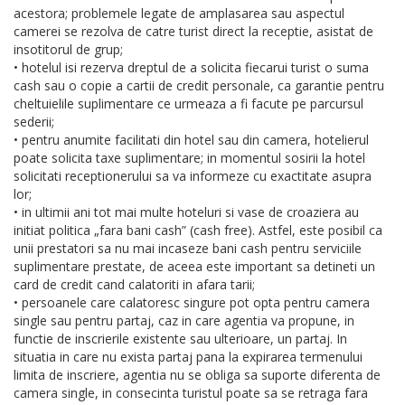
acestora; problemele legate de amplasarea sau aspectul
camerei se rezolva de catre turist direct la receptie, asistat de
insotitorul de grup;
• hotelul isi rezerva dreptul de a solicita fiecarui turist o suma
cash sau o copie a cartii de credit personale, ca garantie pentru
cheltuielile suplimentare ce urmeaza a fi facute pe parcursul
sederii;
• pentru anumite facilitati din hotel sau din camera, hotelierul
poate solicita taxe suplimentare; in momentul sosirii la hotel
solicitati receptionerului sa va informeze cu exactitate asupra
lor;
• in ultimii ani tot mai multe hoteluri si vase de croaziera au
initiat politica „fara bani cash” (cash free). Astfel, este posibil ca
unii prestatori sa nu mai incaseze bani cash pentru serviciile
suplimentare prestate, de aceea este important sa detineti un
card de credit cand calatoriti in afara tarii;
• persoanele care calatoresc singure pot opta pentru camera
single sau pentru partaj, caz in care agentia va propune, in
functie de inscrierile existente sau ulterioare, un partaj. In
situatia in care nu exista partaj pana la expirarea termenului
limita de inscriere, agentia nu se obliga sa suporte diferenta de
camera single, in consecinta turistul poate sa se retraga fara