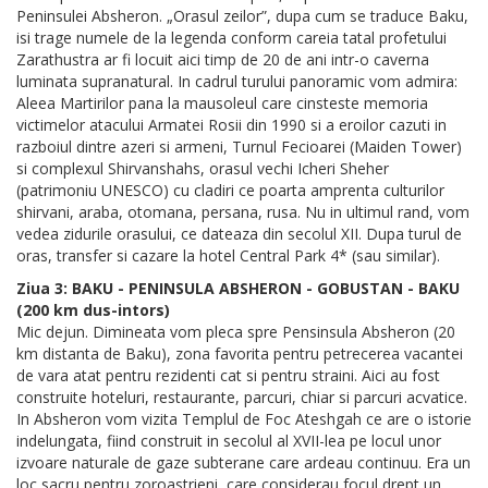
Peninsulei Absheron. „Orasul zeilor”, dupa cum se traduce Baku,
isi trage numele de la legenda conform careia tatal profetului
Zarathustra ar fi locuit aici timp de 20 de ani intr-o caverna
luminata supranatural. In cadrul turului panoramic vom admira:
Aleea Martirilor pana la mausoleul care cinsteste memoria
victimelor atacului Armatei Rosii din 1990 si a eroilor cazuti in
razboiul dintre azeri si armeni, Turnul Fecioarei (Maiden Tower)
si complexul Shirvanshahs, orasul vechi Icheri Sheher
(patrimoniu UNESCO) cu cladiri ce poarta amprenta culturilor
shirvani, araba, otomana, persana, rusa. Nu in ultimul rand, vom
vedea zidurile orasului, ce dateaza din secolul XII. Dupa turul de
oras, transfer si cazare la hotel Central Park 4* (sau similar).
Ziua 3: BAKU - PENINSULA ABSHERON - GOBUSTAN - BAKU
(200 km dus-intors)
Mic dejun. Dimineata vom pleca spre Pensinsula Absheron (20
km distanta de Baku), zona favorita pentru petrecerea vacantei
de vara atat pentru rezidenti cat si pentru straini. Aici au fost
construite hoteluri, restaurante, parcuri, chiar si parcuri acvatice.
In Absheron vom vizita Templul de Foc Ateshgah ce are o istorie
indelungata, fiind construit in secolul al XVII-lea pe locul unor
izvoare naturale de gaze subterane care ardeau continuu. Era un
loc sacru pentru zoroastrieni, care considerau focul drept un