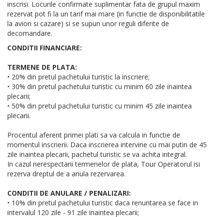
inscrisi. Locurile confirmate suplimentar fata de grupul maxim
rezervat pot fi la un tarif mai mare (in functie de disponibilitatile
la avion si cazare) si se supun unor reguli diferite de
decomandare.
CONDITII FINANCIARE:
TERMENE DE PLATA:
• 20% din pretul pachetului turistic la inscriere;
• 30% din pretul pachetului turistic cu minim 60 zile inaintea
plecarii;
• 50% din pretul pachetului turistic cu minim 45 zile inaintea
plecarii.
Procentul aferent primei plati sa va calcula in functie de
momentul inscrierii. Daca inscrierea intervine cu mai putin de 45
zile inaintea plecarii, pachetul turistic se va achita integral.
In cazul nerespectarii termenelor de plata, Tour Operatorul isi
rezerva dreptul de a anula rezervarea.
CONDITII DE ANULARE / PENALIZARI:
• 10% din pretul pachetului turistic daca renuntarea se face in
intervalul 120 zile - 91 zile inaintea plecarii;