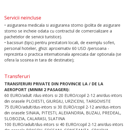
Servicii neincluse
• asigurarea medicala si asigurarea storno (polita de asigurare
storno se incheie odata cu contractul de comercializare a
pachetelor de servicii turistice).
• bacsisuri (tips) pentru prestatorii locali, de exemplu soferi,
personal hotelier, ghizi: aproximativ 60 USD /persoana -
reprezinta o practica internationala apreciata dar optionala (se
ofera la sosirea in tara de destinatie);
Transferuri
TRANSFERURI PRIVATE DIN PROVINCIE LA / DE LA
AEROPORT (MINIM 2 PASAGERI):
60 EURO/adult /dus-intors si 20 EURO/copil 2-12 ani/dus-intors
din orasele PLOIESTI, GIURGIU, URZICENI, TARGOVISTE
75 EURO/adult/dus-intors si 30 EURO/copil 2-12 ani/dus-intors
din orasele SINAIA, PITESTI, ALEXANDRIA, BUZAU, PREDEAL,
SLOBOZIA, CALARASI, SLATINA
100 EURO/adult/dus-intors si 40 EURO/copil 2-12 ani/dus-intors