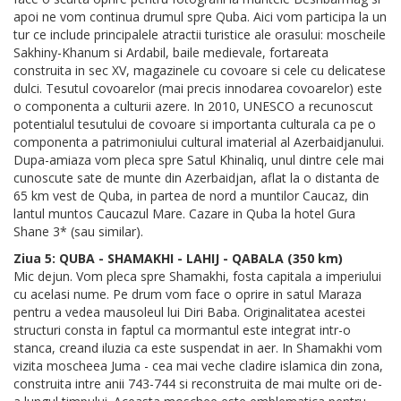
apoi ne vom continua drumul spre Quba. Aici vom participa la un
tur ce include principalele atractii turistice ale orasului: moscheile
Sakhiny-Khanum si Ardabil, baile medievale, fortareata
construita in sec XV, magazinele cu covoare si cele cu delicatese
dulci. Tesutul covoarelor (mai precis innodarea covoarelor) este
o componenta a culturii azere. In 2010, UNESCO a recunoscut
potentialul tesutului de covoare si importanta culturala ca pe o
componenta a patrimoniului cultural imaterial al Azerbaidjanului.
Dupa-amiaza vom pleca spre Satul Khinaliq, unul dintre cele mai
cunoscute sate de munte din Azerbaidjan, aflat la o distanta de
65 km vest de Quba, in partea de nord a muntilor Caucaz, din
lantul muntos Caucazul Mare. Cazare in Quba la hotel Gura
Shane 3* (sau similar).
Ziua 5: QUBA - SHAMAKHI - LAHIJ - QABALA (350 km)
Mic dejun. Vom pleca spre Shamakhi, fosta capitala a imperiului
cu acelasi nume. Pe drum vom face o oprire in satul Maraza
pentru a vedea mausoleul lui Diri Baba. Originalitatea acestei
structuri consta in faptul ca mormantul este integrat intr-o
stanca, creand iluzia ca este suspendat in aer. In Shamakhi vom
vizita moscheea Juma - cea mai veche cladire islamica din zona,
construita intre anii 743-744 si reconstruita de mai multe ori de-