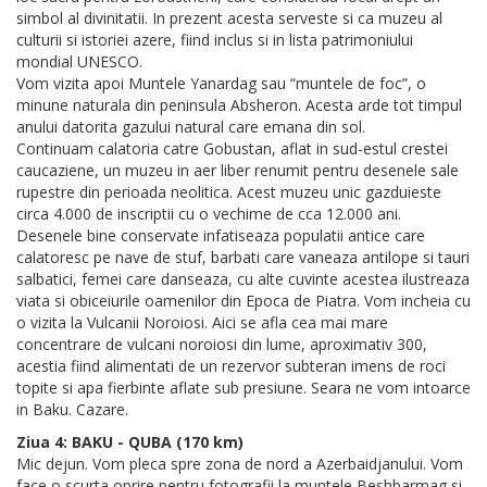
simbol al divinitatii. In prezent acesta serveste si ca muzeu al
culturii si istoriei azere, fiind inclus si in lista patrimoniului
mondial UNESCO.
Vom vizita apoi Muntele Yanardag sau “muntele de foc”, o
minune naturala din peninsula Absheron. Acesta arde tot timpul
anului datorita gazului natural care emana din sol.
Continuam calatoria catre Gobustan, aflat in sud-estul crestei
caucaziene, un muzeu in aer liber renumit pentru desenele sale
rupestre din perioada neolitica. Acest muzeu unic gazduieste
circa 4.000 de inscriptii cu o vechime de cca 12.000 ani.
Desenele bine conservate infatiseaza populatii antice care
calatoresc pe nave de stuf, barbati care vaneaza antilope si tauri
salbatici, femei care danseaza, cu alte cuvinte acestea ilustreaza
viata si obiceiurile oamenilor din Epoca de Piatra. Vom incheia cu
o vizita la Vulcanii Noroiosi. Aici se afla cea mai mare
concentrare de vulcani noroiosi din lume, aproximativ 300,
acestia fiind alimentati de un rezervor subteran imens de roci
topite si apa fierbinte aflate sub presiune. Seara ne vom intoarce
in Baku. Cazare.
Ziua 4: BAKU - QUBA (170 km)
Mic dejun. Vom pleca spre zona de nord a Azerbaidjanului. Vom
face o scurta oprire pentru fotografii la muntele Beshbarmag si