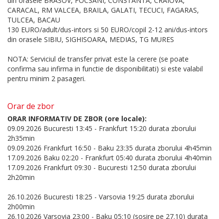
din orasele BRASOV, FOCSANI, CONSTANTA, CRAIOVA,
CARACAL, RM VALCEA, BRAILA, GALATI, TECUCI, FAGARAS,
TULCEA, BACAU
130 EURO/adult/dus-intors si 50 EURO/copil 2-12 ani/dus-intors
din orasele SIBIU, SIGHISOARA, MEDIAS, TG MURES
NOTA: Serviciul de transfer privat este la cerere (se poate
confirma sau infirma in functie de disponibilitati) si este valabil
pentru minim 2 pasageri.
Orar de zbor
ORAR INFORMATIV DE ZBOR (ore locale):
09.09.2026 Bucuresti 13:45 - Frankfurt 15:20 durata zborului
2h35min
09.09.2026 Frankfurt 16:50 - Baku 23:35 durata zborului 4h45min
17.09.2026 Baku 02:20 - Frankfurt 05:40 durata zborului 4h40min
17.09.2026 Frankfurt 09:30 - Bucuresti 12:50 durata zborului
2h20min
26.10.2026 Bucuresti 18:25 - Varsovia 19:25 durata zborului
2h00min
26.10.2026 Varsovia 23:00 - Baku 05:10 (sosire pe 27.10) durata