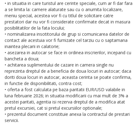
• in situatia in care turistul are cerinte speciale, cum ar fi dar fara
a se limita la: camere alaturate sau cu o anumita localizare,
meniu special, acestea vor fi cu titlul de solicitare catre
prestatori dar nu vor fi considerate confirmate decat in masura
posibilitatilor de la fata locului;
• nominalizarea insotitorului de grup si comunicarea datelor de
contact ale acestuia vor fi furnizate cel tarziu cu o saptamana
inaintea plecarii in calatorie;
• asezarea in autocar se face in ordinea inscrierilor, incepand cu
bancheta a doua;
• achitarea suplimentului de cazare in camera single nu
reprezinta dreptul de a beneficia de doua locuri in autocar; daca
doriti doua locuri in autocar, aceasta cerinta se poate confirma,
in functie de disponibilitati, contra cost;
• oferta a fost calculata pe baza paritatii EUR/USD valabile in
luna februarie 2026; in situatia modificarii cu mai mult de 3% a
acestei paritati, agentia isi rezerva dreptul de a modifica atat
pretul excursiei, cat si pretul excursiilor optionale;
• prezentul document constituie anexa la contractul de prestari
servicii.