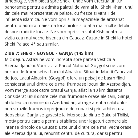
arheologie, vom pleca spre Sheki, unde vom efectua un tur
panoramic pentru a admira palatul de vara al lui Sheki Khan, unul
din cele mai reprezentative palate, cu fresce si vitralii de
influenta islamica. Ne vom opri si la magazinele de artizanat
pentru a admira maiestria localnicilor si a afla mai multe detalii
despre traditiile locale. Ne vom opri si in satul Kish pentru a
vizita cea mai veche biserica din Caucaz. Cazare in Sheki la hotel
Sheki Palace 4* sau similar.
Ziua 7: SHEKI - GOYGOL - GANJA (145 km)
Mic dejun. Astazi ne vom indrepta spre partea vestica a
Azerbaidjanului. Vom vizita Parcul National Goygol si ne vom
bucura de frumusetea Lacului Albastru. Situat in Muntii Caucazul
de Jos, Lacul Albastru (Goygol) ofera un peisaj de basm fiind
considerat unul dintre cele mai frumoase locuri din Azerbaidjan.
Vom merge apoi catre orasul Ganja, aflat la 10 km distanta.
Considerat unul dintre cele mai frumoase orase ale tarii, Ganja,
al doilea ca marime din Azerbaidjan, atrage atentia calatorilor
prin strazile frumos imprejmuite de copaci si prin arhitectura
deosebita. Ganja se gaseste la intersectia dintre Baku si Tbilisi,
motiv pentru care a permis stabilirea unor legaturi comerciale
intense dincolo de Caucaz. Este unul dintre cele mai vechi orase
ale Azerbaidjanului, renumit centru de cultura, dar si pentru