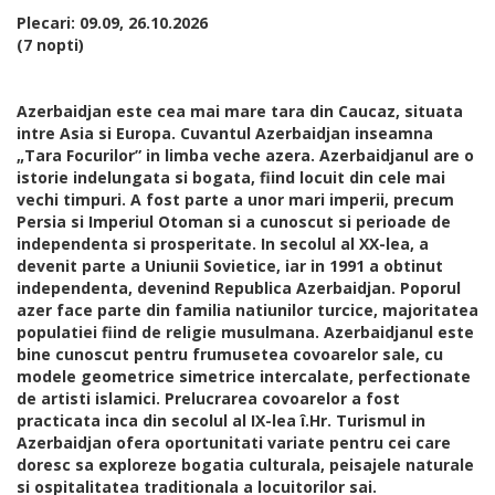
Plecari: 09.09, 26.10.2026
(7 nopti)
Azerbaidjan este cea mai mare tara din Caucaz, situata
intre Asia si Europa. Cuvantul Azerbaidjan inseamna
„Tara Focurilor” in limba veche azera. Azerbaidjanul are o
istorie indelungata si bogata, fiind locuit din cele mai
vechi timpuri. A fost parte a unor mari imperii, precum
Persia si Imperiul Otoman si a cunoscut si perioade de
independenta si prosperitate. In secolul al XX-lea, a
devenit parte a Uniunii Sovietice, iar in 1991 a obtinut
independenta, devenind Republica Azerbaidjan. Poporul
azer face parte din familia natiunilor turcice, majoritatea
populatiei fiind de religie musulmana. Azerbaidjanul este
bine cunoscut pentru frumusetea covoarelor sale, cu
modele geometrice simetrice intercalate, perfectionate
de artisti islamici. Prelucrarea covoarelor a fost
practicata inca din secolul al IX-lea î.Hr. Turismul in
Azerbaidjan ofera oportunitati variate pentru cei care
doresc sa exploreze bogatia culturala, peisajele naturale
si ospitalitatea traditionala a locuitorilor sai.