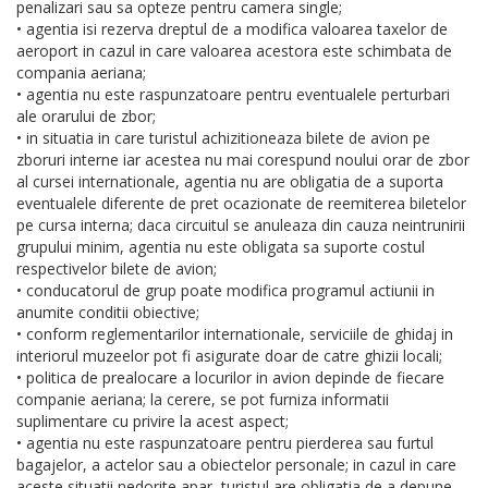
penalizari sau sa opteze pentru camera single;
• agentia isi rezerva dreptul de a modifica valoarea taxelor de
aeroport in cazul in care valoarea acestora este schimbata de
compania aeriana;
• agentia nu este raspunzatoare pentru eventualele perturbari
ale orarului de zbor;
• in situatia in care turistul achizitioneaza bilete de avion pe
zboruri interne iar acestea nu mai corespund noului orar de zbor
al cursei internationale, agentia nu are obligatia de a suporta
eventualele diferente de pret ocazionate de reemiterea biletelor
pe cursa interna; daca circuitul se anuleaza din cauza neintrunirii
grupului minim, agentia nu este obligata sa suporte costul
respectivelor bilete de avion;
• conducatorul de grup poate modifica programul actiunii in
anumite conditii obiective;
• conform reglementarilor internationale, serviciile de ghidaj in
interiorul muzeelor pot fi asigurate doar de catre ghizii locali;
• politica de prealocare a locurilor in avion depinde de fiecare
companie aeriana; la cerere, se pot furniza informatii
suplimentare cu privire la acest aspect;
• agentia nu este raspunzatoare pentru pierderea sau furtul
bagajelor, a actelor sau a obiectelor personale; in cazul in care
aceste situatii nedorite apar, turistul are obligatia de a depune